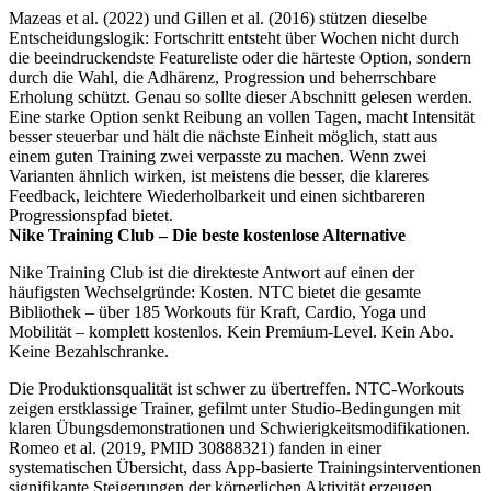
Mazeas et al. (2022) und Gillen et al. (2016) stützen dieselbe
Entscheidungslogik: Fortschritt entsteht über Wochen nicht durch
die beeindruckendste Featureliste oder die härteste Option, sondern
durch die Wahl, die Adhärenz, Progression und beherrschbare
Erholung schützt. Genau so sollte dieser Abschnitt gelesen werden.
Eine starke Option senkt Reibung an vollen Tagen, macht Intensität
besser steuerbar und hält die nächste Einheit möglich, statt aus
einem guten Training zwei verpasste zu machen. Wenn zwei
Varianten ähnlich wirken, ist meistens die besser, die klareres
Feedback, leichtere Wiederholbarkeit und einen sichtbareren
Progressionspfad bietet.
Nike Training Club – Die beste kostenlose Alternative
Nike Training Club ist die direkteste Antwort auf einen der
häufigsten Wechselgründe: Kosten. NTC bietet die gesamte
Bibliothek – über 185 Workouts für Kraft, Cardio, Yoga und
Mobilität – komplett kostenlos. Kein Premium-Level. Kein Abo.
Keine Bezahlschranke.
Die Produktionsqualität ist schwer zu übertreffen. NTC-Workouts
zeigen erstklassige Trainer, gefilmt unter Studio-Bedingungen mit
klaren Übungsdemonstrationen und Schwierigkeitsmodifikationen.
Romeo et al. (2019, PMID 30888321) fanden in einer
systematischen Übersicht, dass App-basierte Trainingsinterventionen
signifikante Steigerungen der körperlichen Aktivität erzeugen