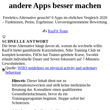
andere Apps besser machen
Freeletics-Alternative gesucht? 6 Apps im ehrlichen Vergleich 2026
– Funktionen, Preise, Ergebnisse. Unvoreingenommene Bewertung.
✍️
RazFit Team
💡
SCHNELLE ANTWORT
Die beste Alternative hängt davon ab, warum du wechseln willst.
RazFit bietet gamifizierte Kurzeinheiten, Nike Training Club ist
komplett kostenlos, FitOn hat Trainer-geleitete Kurse, Sworkit
erlaubt individuelle Dauer und Seven fokussiert auf 7-Minuten-
Gewohnheiten.
Quelle:
WHO guidelines on physical activity and sedentary
📚
behaviour
Hinweis
: Dieser Inhalt dient nur zu
Informationszwecken und stellt keine medizinische
Beratung dar. Konsultiere einen qualifizierten
Gesundheitsfachmann, bevor du ein
Trainingsprogramm beginnst. Stoppe sofort bei
Schmerzen.