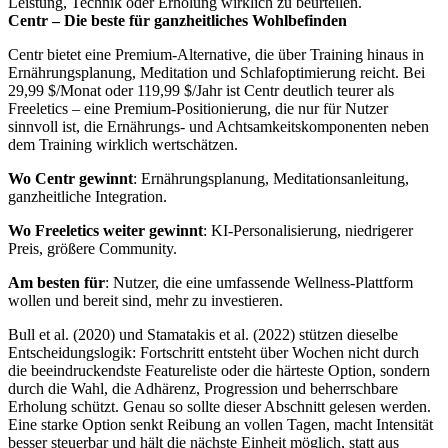
Leistung, Technik oder Erholung wirklich zu beurteilen.
Centr – Die beste für ganzheitliches Wohlbefinden
Centr bietet eine Premium-Alternative, die über Training hinaus in
Ernährungsplanung, Meditation und Schlafoptimierung reicht. Bei
29,99 $/Monat oder 119,99 $/Jahr ist Centr deutlich teurer als
Freeletics – eine Premium-Positionierung, die nur für Nutzer
sinnvoll ist, die Ernährungs- und Achtsamkeitskomponenten neben
dem Training wirklich wertschätzen.
Wo Centr gewinnt
: Ernährungsplanung, Meditationsanleitung,
ganzheitliche Integration.
Wo Freeletics weiter gewinnt
: KI-Personalisierung, niedrigerer
Preis, größere Community.
Am besten für
: Nutzer, die eine umfassende Wellness-Plattform
wollen und bereit sind, mehr zu investieren.
Bull et al. (2020) und Stamatakis et al. (2022) stützen dieselbe
Entscheidungslogik: Fortschritt entsteht über Wochen nicht durch
die beeindruckendste Featureliste oder die härteste Option, sondern
durch die Wahl, die Adhärenz, Progression und beherrschbare
Erholung schützt. Genau so sollte dieser Abschnitt gelesen werden.
Eine starke Option senkt Reibung an vollen Tagen, macht Intensität
besser steuerbar und hält die nächste Einheit möglich, statt aus