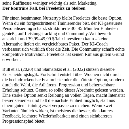
seine Raffinesse weniger wichtig als sein Marketing.
Der konträre Fall, bei Freeletics zu bleiben
Für einen bestimmten Nutzertyp bleibt Freeletics die beste Option.
Wenn du ein fortgeschrittener Trainierender bist, der KI-gesteuerte
Personalisierung schätzt, strukturierte 30–45-Minuten-Einheiten
genießt, auf Leistungstracking und Community-Wettbewerb
anspricht und 39,99–49,99 $/Jahr investieren kann – keine
Alternative liefert ein vergleichbares Paket. Der KI-Coach
verbessert sich wirklich über die Zeit. Die Community schafft echte
kompetitive Motivation. Freeletics hat seinen Ruf aus gutem Grund
erworben.
Bull et al. (2020) und Stamatakis et al. (2022) stützen dieselbe
Entscheidungslogik: Fortschritt entsteht über Wochen nicht durch
die beeindruckendste Featureliste oder die härteste Option, sondern
durch die Wahl, die Adhärenz, Progression und beherrschbare
Erholung schützt. Genau so sollte dieser Abschnitt gelesen werden.
Eine starke Option senkt Reibung an vollen Tagen, macht Intensität
besser steuerbar und hält die nächste Einheit möglich, statt aus
einem guten Training zwei verpasste zu machen. Wenn zwei
Varianten ähnlich wirken, ist meistens die besser, die klareres
Feedback, leichtere Wiederholbarkeit und einen sichtbareren
Progressionspfad bietet.