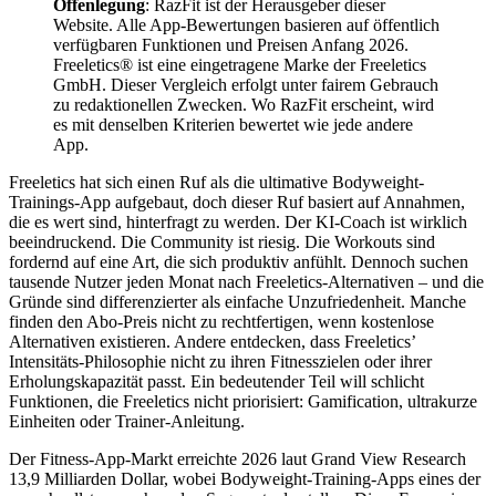
Offenlegung
: RazFit ist der Herausgeber dieser
Website. Alle App-Bewertungen basieren auf öffentlich
verfügbaren Funktionen und Preisen Anfang 2026.
Freeletics® ist eine eingetragene Marke der Freeletics
GmbH. Dieser Vergleich erfolgt unter fairem Gebrauch
zu redaktionellen Zwecken. Wo RazFit erscheint, wird
es mit denselben Kriterien bewertet wie jede andere
App.
Freeletics hat sich einen Ruf als die ultimative Bodyweight-
Trainings-App aufgebaut, doch dieser Ruf basiert auf Annahmen,
die es wert sind, hinterfragt zu werden. Der KI-Coach ist wirklich
beeindruckend. Die Community ist riesig. Die Workouts sind
fordernd auf eine Art, die sich produktiv anfühlt. Dennoch suchen
tausende Nutzer jeden Monat nach Freeletics-Alternativen – und die
Gründe sind differenzierter als einfache Unzufriedenheit. Manche
finden den Abo-Preis nicht zu rechtfertigen, wenn kostenlose
Alternativen existieren. Andere entdecken, dass Freeletics’
Intensitäts-Philosophie nicht zu ihren Fitnesszielen oder ihrer
Erholungskapazität passt. Ein bedeutender Teil will schlicht
Funktionen, die Freeletics nicht priorisiert: Gamification, ultrakurze
Einheiten oder Trainer-Anleitung.
Der Fitness-App-Markt erreichte 2026 laut Grand View Research
13,9 Milliarden Dollar, wobei Bodyweight-Training-Apps eines der