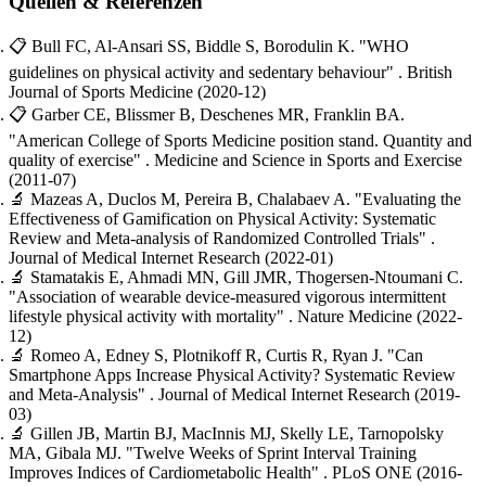
Quellen & Referenzen
📋
Bull FC, Al-Ansari SS, Biddle S, Borodulin K.
"WHO
guidelines on physical activity and sedentary behaviour"
. British
Journal of Sports Medicine
(2020-12)
📋
Garber CE, Blissmer B, Deschenes MR, Franklin BA.
"American College of Sports Medicine position stand. Quantity and
quality of exercise"
. Medicine and Science in Sports and Exercise
(2011-07)
🔬
Mazeas A, Duclos M, Pereira B, Chalabaev A.
"Evaluating the
Effectiveness of Gamification on Physical Activity: Systematic
Review and Meta-analysis of Randomized Controlled Trials"
.
Journal of Medical Internet Research
(2022-01)
🔬
Stamatakis E, Ahmadi MN, Gill JMR, Thogersen-Ntoumani C.
"Association of wearable device-measured vigorous intermittent
lifestyle physical activity with mortality"
. Nature Medicine
(2022-
12)
🔬
Romeo A, Edney S, Plotnikoff R, Curtis R, Ryan J.
"Can
Smartphone Apps Increase Physical Activity? Systematic Review
and Meta-Analysis"
. Journal of Medical Internet Research
(2019-
03)
🔬
Gillen JB, Martin BJ, MacInnis MJ, Skelly LE, Tarnopolsky
MA, Gibala MJ.
"Twelve Weeks of Sprint Interval Training
Improves Indices of Cardiometabolic Health"
. PLoS ONE
(2016-