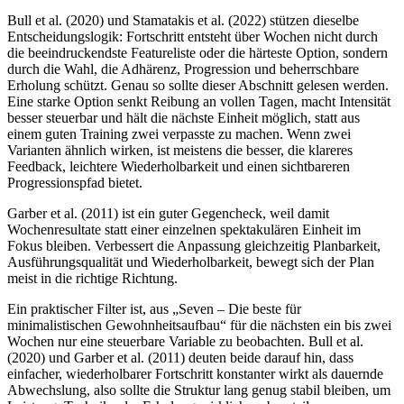
Bull et al. (2020) und Stamatakis et al. (2022) stützen dieselbe
Entscheidungslogik: Fortschritt entsteht über Wochen nicht durch
die beeindruckendste Featureliste oder die härteste Option, sondern
durch die Wahl, die Adhärenz, Progression und beherrschbare
Erholung schützt. Genau so sollte dieser Abschnitt gelesen werden.
Eine starke Option senkt Reibung an vollen Tagen, macht Intensität
besser steuerbar und hält die nächste Einheit möglich, statt aus
einem guten Training zwei verpasste zu machen. Wenn zwei
Varianten ähnlich wirken, ist meistens die besser, die klareres
Feedback, leichtere Wiederholbarkeit und einen sichtbareren
Progressionspfad bietet.
Garber et al. (2011) ist ein guter Gegencheck, weil damit
Wochenresultate statt einer einzelnen spektakulären Einheit im
Fokus bleiben. Verbessert die Anpassung gleichzeitig Planbarkeit,
Ausführungsqualität und Wiederholbarkeit, bewegt sich der Plan
meist in die richtige Richtung.
Ein praktischer Filter ist, aus „Seven – Die beste für
minimalistischen Gewohnheitsaufbau“ für die nächsten ein bis zwei
Wochen nur eine steuerbare Variable zu beobachten. Bull et al.
(2020) und Garber et al. (2011) deuten beide darauf hin, dass
einfacher, wiederholbarer Fortschritt konstanter wirkt als dauernde
Abwechslung, also sollte die Struktur lang genug stabil bleiben, um