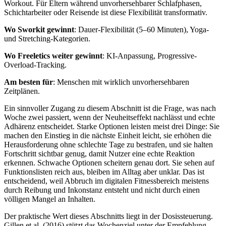
Workout. Für Eltern während unvorhersehbarer Schlafphasen,
Schichtarbeiter oder Reisende ist diese Flexibilität transformativ.
Wo Sworkit gewinnt
: Dauer-Flexibilität (5–60 Minuten), Yoga-
und Stretching-Kategorien.
Wo Freeletics weiter gewinnt
: KI-Anpassung, Progressive-
Overload-Tracking.
Am besten für
: Menschen mit wirklich unvorhersehbaren
Zeitplänen.
Ein sinnvoller Zugang zu diesem Abschnitt ist die Frage, was nach
Woche zwei passiert, wenn der Neuheitseffekt nachlässt und echte
Adhärenz entscheidet. Starke Optionen leisten meist drei Dinge: Sie
machen den Einstieg in die nächste Einheit leicht, sie erhöhen die
Herausforderung ohne schlechte Tage zu bestrafen, und sie halten
Fortschritt sichtbar genug, damit Nutzer eine echte Reaktion
erkennen. Schwache Optionen scheitern genau dort. Sie sehen auf
Funktionslisten reich aus, bleiben im Alltag aber unklar. Das ist
entscheidend, weil Abbruch im digitalen Fitnessbereich meistens
durch Reibung und Inkonstanz entsteht und nicht durch einen
völligen Mangel an Inhalten.
Der praktische Wert dieses Abschnitts liegt in der Dosissteuerung.
Gillen et al. (2016) stützt das Wochenziel unter der Empfehlung,