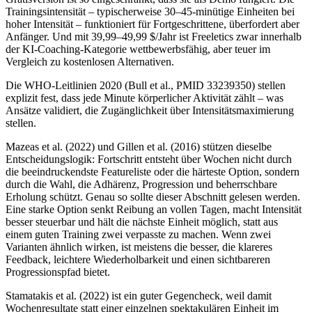
Trainingsintensität – typischerweise 30–45-minütige Einheiten bei
hoher Intensität – funktioniert für Fortgeschrittene, überfordert aber
Anfänger. Und mit 39,99–49,99 $/Jahr ist Freeletics zwar innerhalb
der KI-Coaching-Kategorie wettbewerbsfähig, aber teuer im
Vergleich zu kostenlosen Alternativen.
Die WHO-Leitlinien 2020 (Bull et al., PMID 33239350) stellen
explizit fest, dass jede Minute körperlicher Aktivität zählt – was
Ansätze validiert, die Zugänglichkeit über Intensitätsmaximierung
stellen.
Mazeas et al. (2022) und Gillen et al. (2016) stützen dieselbe
Entscheidungslogik: Fortschritt entsteht über Wochen nicht durch
die beeindruckendste Featureliste oder die härteste Option, sondern
durch die Wahl, die Adhärenz, Progression und beherrschbare
Erholung schützt. Genau so sollte dieser Abschnitt gelesen werden.
Eine starke Option senkt Reibung an vollen Tagen, macht Intensität
besser steuerbar und hält die nächste Einheit möglich, statt aus
einem guten Training zwei verpasste zu machen. Wenn zwei
Varianten ähnlich wirken, ist meistens die besser, die klareres
Feedback, leichtere Wiederholbarkeit und einen sichtbareren
Progressionspfad bietet.
Stamatakis et al. (2022) ist ein guter Gegencheck, weil damit
Wochenresultate statt einer einzelnen spektakulären Einheit im