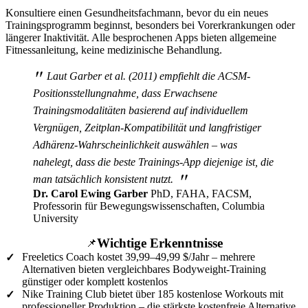
Konsultiere einen Gesundheitsfachmann, bevor du ein neues
Trainingsprogramm beginnst, besonders bei Vorerkrankungen oder
längerer Inaktivität. Alle besprochenen Apps bieten allgemeine
Fitnessanleitung, keine medizinische Behandlung.
"
Laut Garber et al. (2011) empfiehlt die ACSM-
Positionsstellungnahme, dass Erwachsene
Trainingsmodalitäten basierend auf individuellem
Vergnügen, Zeitplan-Kompatibilität und langfristiger
Adhärenz-Wahrscheinlichkeit auswählen – was
nahelegt, dass die beste Trainings-App diejenige ist, die
"
man tatsächlich konsistent nutzt.
Dr. Carol Ewing Garber
PhD, FAHA, FACSM,
Professorin für Bewegungswissenschaften, Columbia
University
Wichtige Erkenntnisse
📌
Freeletics Coach kostet 39,99–49,99 $/Jahr – mehrere
✓
Alternativen bieten vergleichbares Bodyweight-Training
günstiger oder komplett kostenlos
Nike Training Club bietet über 185 kostenlose Workouts mit
✓
professioneller Produktion – die stärkste kostenfreie Alternative