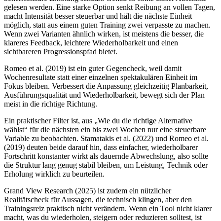
gelesen werden. Eine starke Option senkt Reibung an vollen Tagen,
macht Intensität besser steuerbar und hält die nächste Einheit
möglich, statt aus einem guten Training zwei verpasste zu machen.
Wenn zwei Varianten ähnlich wirken, ist meistens die besser, die
klareres Feedback, leichtere Wiederholbarkeit und einen
sichtbareren Progressionspfad bietet.
Romeo et al. (2019) ist ein guter Gegencheck, weil damit
Wochenresultate statt einer einzelnen spektakulären Einheit im
Fokus bleiben. Verbessert die Anpassung gleichzeitig Planbarkeit,
Ausführungsqualität und Wiederholbarkeit, bewegt sich der Plan
meist in die richtige Richtung.
Ein praktischer Filter ist, aus „Wie du die richtige Alternative
wählst“ für die nächsten ein bis zwei Wochen nur eine steuerbare
Variable zu beobachten. Stamatakis et al. (2022) und Romeo et al.
(2019) deuten beide darauf hin, dass einfacher, wiederholbarer
Fortschritt konstanter wirkt als dauernde Abwechslung, also sollte
die Struktur lang genug stabil bleiben, um Leistung, Technik oder
Erholung wirklich zu beurteilen.
Grand View Research (2025) ist zudem ein nützlicher
Realitätscheck für Aussagen, die technisch klingen, aber den
Trainingsreiz praktisch nicht verändern. Wenn ein Tool nicht klarer
macht, was du wiederholen, steigern oder reduzieren solltest, ist