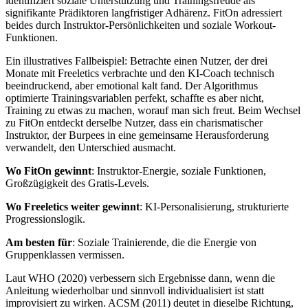
identifiziert soziale Unterstützung und Trainingsfreude als
signifikante Prädiktoren langfristiger Adhärenz. FitOn adressiert
beides durch Instruktor-Persönlichkeiten und soziale Workout-
Funktionen.
Ein illustratives Fallbeispiel: Betrachte einen Nutzer, der drei
Monate mit Freeletics verbrachte und den KI-Coach technisch
beeindruckend, aber emotional kalt fand. Der Algorithmus
optimierte Trainingsvariablen perfekt, schaffte es aber nicht,
Training zu etwas zu machen, worauf man sich freut. Beim Wechsel
zu FitOn entdeckt derselbe Nutzer, dass ein charismatischer
Instruktor, der Burpees in eine gemeinsame Herausforderung
verwandelt, den Unterschied ausmacht.
Wo FitOn gewinnt
: Instruktor-Energie, soziale Funktionen,
Großzügigkeit des Gratis-Levels.
Wo Freeletics weiter gewinnt
: KI-Personalisierung, strukturierte
Progressionslogik.
Am besten für
: Soziale Trainierende, die die Energie von
Gruppenklassen vermissen.
Laut WHO (2020) verbessern sich Ergebnisse dann, wenn die
Anleitung wiederholbar und sinnvoll individualisiert ist statt
improvisiert zu wirken. ACSM (2011) deutet in dieselbe Richtung,