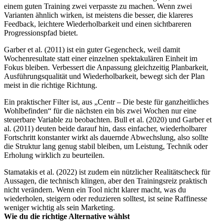
einem guten Training zwei verpasste zu machen. Wenn zwei
Varianten ähnlich wirken, ist meistens die besser, die klareres
Feedback, leichtere Wiederholbarkeit und einen sichtbareren
Progressionspfad bietet.
Garber et al. (2011) ist ein guter Gegencheck, weil damit
Wochenresultate statt einer einzelnen spektakulären Einheit im
Fokus bleiben. Verbessert die Anpassung gleichzeitig Planbarkeit,
Ausführungsqualität und Wiederholbarkeit, bewegt sich der Plan
meist in die richtige Richtung.
Ein praktischer Filter ist, aus „Centr – Die beste für ganzheitliches
Wohlbefinden“ für die nächsten ein bis zwei Wochen nur eine
steuerbare Variable zu beobachten. Bull et al. (2020) und Garber et
al. (2011) deuten beide darauf hin, dass einfacher, wiederholbarer
Fortschritt konstanter wirkt als dauernde Abwechslung, also sollte
die Struktur lang genug stabil bleiben, um Leistung, Technik oder
Erholung wirklich zu beurteilen.
Stamatakis et al. (2022) ist zudem ein nützlicher Realitätscheck für
Aussagen, die technisch klingen, aber den Trainingsreiz praktisch
nicht verändern. Wenn ein Tool nicht klarer macht, was du
wiederholen, steigern oder reduzieren solltest, ist seine Raffinesse
weniger wichtig als sein Marketing.
Wie du die richtige Alternative wählst