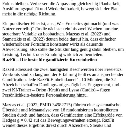
Fokus bleiben. Verbessert die Anpassung gleichzeitig Planbarkeit,
Ausführungsqualität und Wiederholbarkeit, bewegt sich der Plan
meist in die richtige Richtung.
Ein praktischer Filter ist, aus „Was Freeletics gut macht (und was
Nutzer vertreibt)“ für die nächsten ein bis zwei Wochen nur eine
steuerbare Variable zu beobachten. Mazeas et al. (2022) und
Stamatakis et al. (2022) deuten beide darauf hin, dass einfacher,
wiederholbarer Fortschritt konstanter wirkt als dauernde
Abwechslung, also sollte die Struktur lang genug stabil bleiben, um
Leistung, Technik oder Erholung wirklich zu beurteilen.
RazFit – Die beste für gamifizierte Kurzeinheiten
RazFit adressiert die zwei häufigsten Beschwerden über Freeletics:
Workouts sind zu lang und der Erfahrung fehlt es an ansprechender
Gamification. Jede RazFit-Einheit dauert 1–10 Minuten, die 32
Abzeichen schaffen Duolingo-artiges tägliches Engagement, und
zwei KI-Trainer – Orion (Kraft) und Lyssa (Cardio) – fügen
Persönlichkeits-basierte Personalisierung hinzu.
Mazeas et al. (2022, PMID 34982715) führten eine systematische
Übersicht und Metaanalyse von 16 randomisierten kontrollierten
Studien durch und fanden, dass Gamification eine Effektgröße von
Hedges g = 0,42 auf das Bewegungsverhalten erzeugt. RazFit
wendet dieses Ergebnis direkt durch Abzeichen, Streaks und