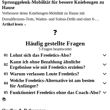
Sprunggelenk-Mobilität für bessere Kniebeugen zu
Hause
Verbessere deine Kniebeugen-Mobilität zu Hause mit
Dorsalflexions-Tests, Waden- und Soleus-Drills und einer 6-
Artikel lesen
→
Minuten-Routine.
❓
Häufig gestellte Fragen
5 Fragen beantwortet
Lohnt sich das Freeletics-Abo?
01
Kann ich ohne Bezahlung ähnliche
02
Ergebnisse wie mit Freeletics erzielen?
Warum verlassen Leute Freeletics?
03
Welche Freeletics-Alternative ist am besten
04
für Anfänger?
Funktioniert Freeletics ohne das Coach-Abo?
05
📚