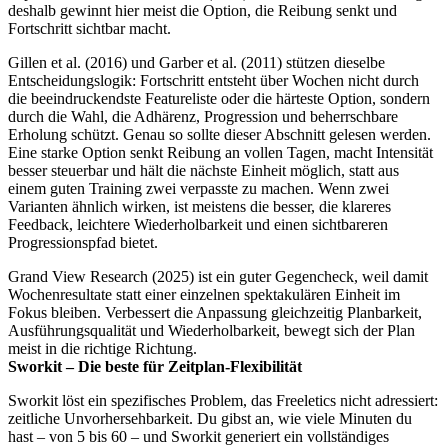
deshalb gewinnt hier meist die Option, die Reibung senkt und
Fortschritt sichtbar macht.
Gillen et al. (2016) und Garber et al. (2011) stützen dieselbe
Entscheidungslogik: Fortschritt entsteht über Wochen nicht durch
die beeindruckendste Featureliste oder die härteste Option, sondern
durch die Wahl, die Adhärenz, Progression und beherrschbare
Erholung schützt. Genau so sollte dieser Abschnitt gelesen werden.
Eine starke Option senkt Reibung an vollen Tagen, macht Intensität
besser steuerbar und hält die nächste Einheit möglich, statt aus
einem guten Training zwei verpasste zu machen. Wenn zwei
Varianten ähnlich wirken, ist meistens die besser, die klareres
Feedback, leichtere Wiederholbarkeit und einen sichtbareren
Progressionspfad bietet.
Grand View Research (2025) ist ein guter Gegencheck, weil damit
Wochenresultate statt einer einzelnen spektakulären Einheit im
Fokus bleiben. Verbessert die Anpassung gleichzeitig Planbarkeit,
Ausführungsqualität und Wiederholbarkeit, bewegt sich der Plan
meist in die richtige Richtung.
Sworkit – Die beste für Zeitplan-Flexibilität
Sworkit löst ein spezifisches Problem, das Freeletics nicht adressiert:
zeitliche Unvorhersehbarkeit. Du gibst an, wie viele Minuten du
hast – von 5 bis 60 – und Sworkit generiert ein vollständiges