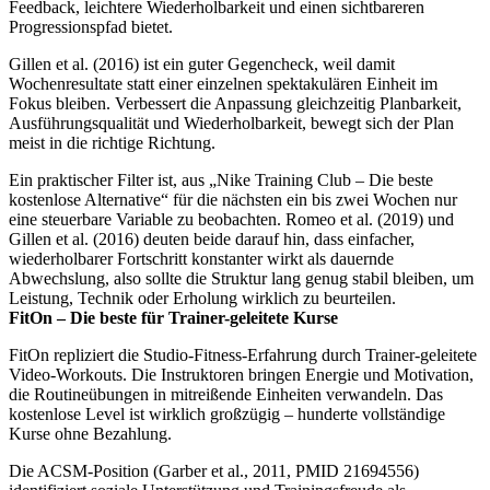
Feedback, leichtere Wiederholbarkeit und einen sichtbareren
Progressionspfad bietet.
Gillen et al. (2016) ist ein guter Gegencheck, weil damit
Wochenresultate statt einer einzelnen spektakulären Einheit im
Fokus bleiben. Verbessert die Anpassung gleichzeitig Planbarkeit,
Ausführungsqualität und Wiederholbarkeit, bewegt sich der Plan
meist in die richtige Richtung.
Ein praktischer Filter ist, aus „Nike Training Club – Die beste
kostenlose Alternative“ für die nächsten ein bis zwei Wochen nur
eine steuerbare Variable zu beobachten. Romeo et al. (2019) und
Gillen et al. (2016) deuten beide darauf hin, dass einfacher,
wiederholbarer Fortschritt konstanter wirkt als dauernde
Abwechslung, also sollte die Struktur lang genug stabil bleiben, um
Leistung, Technik oder Erholung wirklich zu beurteilen.
FitOn – Die beste für Trainer-geleitete Kurse
FitOn repliziert die Studio-Fitness-Erfahrung durch Trainer-geleitete
Video-Workouts. Die Instruktoren bringen Energie und Motivation,
die Routineübungen in mitreißende Einheiten verwandeln. Das
kostenlose Level ist wirklich großzügig – hunderte vollständige
Kurse ohne Bezahlung.
Die ACSM-Position (Garber et al., 2011, PMID 21694556)