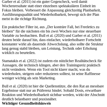
Garber et al. (2011) ist ein guter Gegencheck, weil damit
Wochenresultate statt einer einzelnen spektakulären Einheit im
Fokus bleiben. Verbessert die Anpassung gleichzeitig Planbarkeit,
Ausführungsqualität und Wiederholbarkeit, bewegt sich der Plan
meist in die richtige Richtung.
Ein praktischer Filter ist, aus „Der konträre Fall, bei Freeletics zu
bleiben“ für die nächsten ein bis zwei Wochen nur eine steuerbare
Variable zu beobachten. Bull et al. (2020) und Garber et al. (2011)
deuten beide darauf hin, dass einfacher, wiederholbarer Fortschritt
konstanter wirkt als dauernde Abwechslung, also sollte die Struktur
lang genug stabil bleiben, um Leistung, Technik oder Erholung
wirklich zu beurteilen.
Stamatakis et al. (2022) ist zudem ein nützlicher Realitätscheck für
Aussagen, die technisch klingen, aber den Trainingsreiz praktisch
nicht verändern. Wenn ein Tool nicht klarer macht, was du
wiederholen, steigern oder reduzieren solltest, ist seine Raffinesse
weniger wichtig als sein Marketing.
Bull et al. (2020) ist hier die Quellenstütze, die den Rat an messbare
Ergebnisse statt nur an Präferenz bindet. Sobald Dosis, erwartbare
Reaktion und Wiederholbarkeit sichtbar werden, wirkt der Abschnitt
deutlich belastbarer und praxisnäher.
Wichtiger Gesundheitshinweis