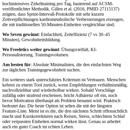
hochintensives Zirkeltraining pro Tag, basierend auf ACSM-
veröffentlichter Methodik. Gillen et al. (2016, PMID 27115137)
zeigten, dass Sprint-Intervall-Protokolle mit sehr kurzen
Zeitverpflichtungen kardiometabolische Verbesserungen erzeugen,
die mit traditionellen 50-Minuten-Einheiten vergleichbar sind.
Wo Seven gewinnt
: Einfachheit, Zeiteffizienz (7 vs 30–45
Minuten), Gewohnheitsbildung.
Wo Freeletics weiter gewinnt
: Übungsvielfalt, KI-
Personalisierung, Trainingsvolumen.
Am besten für
: Absolute Minimalisten, die den einfachsten Weg
zur täglichen Trainingsgewohnheit suchen.
Ein weiteres stark unterschätztes Kriterium ist Vertrauen. Menschen
kehren zu einem Tool zurück, wenn Empfehlungen verhältnismäßig,
nachvollziehbar und wiederholbar wirken. Sobald Vorschläge
zufällig oder strafend erscheinen, bricht Adhärenz oft ein, noch
bevor Motivation überhaupt als Problem benannt wird. Praktisch
bedeutet das: Die beste Option ist selten die mit der längsten
Feature-Liste. Meist ist es die, die den nächsten Schritt offensichtlich
macht und Kurskorrekturen nach Reisen, Stress, schlechtem Schlaf
oder verpassten Einheiten normal wirken lässt. Genau so arbeitet
auch ein guter Coach im echten Leben.