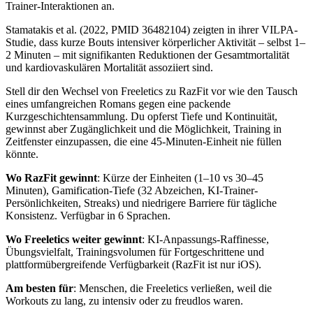
Trainer-Interaktionen an.
Stamatakis et al. (2022, PMID 36482104) zeigten in ihrer VILPA-
Studie, dass kurze Bouts intensiver körperlicher Aktivität – selbst 1–
2 Minuten – mit signifikanten Reduktionen der Gesamtmortalität
und kardiovaskulären Mortalität assoziiert sind.
Stell dir den Wechsel von Freeletics zu RazFit vor wie den Tausch
eines umfangreichen Romans gegen eine packende
Kurzgeschichtensammlung. Du opferst Tiefe und Kontinuität,
gewinnst aber Zugänglichkeit und die Möglichkeit, Training in
Zeitfenster einzupassen, die eine 45-Minuten-Einheit nie füllen
könnte.
Wo RazFit gewinnt
: Kürze der Einheiten (1–10 vs 30–45
Minuten), Gamification-Tiefe (32 Abzeichen, KI-Trainer-
Persönlichkeiten, Streaks) und niedrigere Barriere für tägliche
Konsistenz. Verfügbar in 6 Sprachen.
Wo Freeletics weiter gewinnt
: KI-Anpassungs-Raffinesse,
Übungsvielfalt, Trainingsvolumen für Fortgeschrittene und
plattformübergreifende Verfügbarkeit (RazFit ist nur iOS).
Am besten für
: Menschen, die Freeletics verließen, weil die
Workouts zu lang, zu intensiv oder zu freudlos waren.