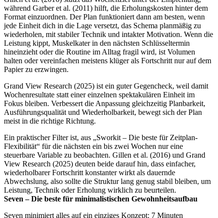
während Garber et al. (2011) hilft, die Erholungskosten hinter dem
Format einzuordnen. Der Plan funktioniert dann am besten, wenn
jede Einheit dich in die Lage versetzt, das Schema planmäßig zu
wiederholen, mit stabiler Technik und intakter Motivation. Wenn die
Leistung kippt, Muskelkater in den nächsten Schlüsseltermin
hineinzieht oder die Routine im Alltag fragil wird, ist Volumen
halten oder vereinfachen meistens klüger als Fortschritt nur auf dem
Papier zu erzwingen.
Grand View Research (2025) ist ein guter Gegencheck, weil damit
Wochenresultate statt einer einzelnen spektakulären Einheit im
Fokus bleiben. Verbessert die Anpassung gleichzeitig Planbarkeit,
Ausführungsqualität und Wiederholbarkeit, bewegt sich der Plan
meist in die richtige Richtung.
Ein praktischer Filter ist, aus „Sworkit – Die beste für Zeitplan-
Flexibilität“ für die nächsten ein bis zwei Wochen nur eine
steuerbare Variable zu beobachten. Gillen et al. (2016) und Grand
View Research (2025) deuten beide darauf hin, dass einfacher,
wiederholbarer Fortschritt konstanter wirkt als dauernde
Abwechslung, also sollte die Struktur lang genug stabil bleiben, um
Leistung, Technik oder Erholung wirklich zu beurteilen.
Seven – Die beste für minimalistischen Gewohnheitsaufbau
Seven minimiert alles auf ein einziges Konzept: 7 Minuten