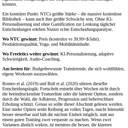
können.
Ein konträrer Punkt: NTCs größte Stärke – die massive kostenlose
Bibliothek – kann auch ihre größte Schwäche sein. Ohne KI-
Personalisierung und ohne Gamification zur Lenkung täglicher
Entscheidungen erleben Nutzer echte Entscheidungsparalyse.
Wo NTC gewinnt
: Preis (kostenlos vs 39,99+$/Jahr),
Produktionsqualität, Yoga- und Mobilitätsinhalte.
Wo Freeletics weiter gewinnt
: KI-Personalisierung, adaptive
Schwierigkeit, Audio-Coaching.
Am besten für
: Budgetbewusste Trainierende, die sich wohlfühlen,
eigene Workouts auszuwählen.
Romeo et al. (2019) und Bull et al. (2020) stützen dieselbe
Entscheidungslogik: Fortschritt entsteht über Wochen nicht durch
die beeindruckendste Featureliste oder die härteste Option, sondern
durch die Wahl, die Adhärenz, Progression und beherrschbare
Erholung schützt. Genau so sollte dieser Abschnitt gelesen werden.
Eine starke Option senkt Reibung an vollen Tagen, macht Intensität
besser steuerbar und hält die nächste Einheit möglich, statt aus
einem guten Training zwei verpasste zu machen. Wenn zwei
Varianten ähnlich wirken, ist meistens die besser, die klareres