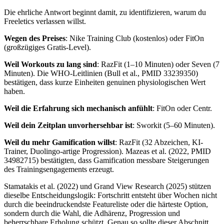
Die ehrliche Antwort beginnt damit, zu identifizieren, warum du
Freeletics verlassen willst.
Wegen des Preises
: Nike Training Club (kostenlos) oder FitOn
(großzügiges Gratis-Level).
Weil Workouts zu lang sind
: RazFit (1–10 Minuten) oder Seven (7
Minuten). Die WHO-Leitlinien (Bull et al., PMID 33239350)
bestätigen, dass kurze Einheiten genuinen physiologischen Wert
haben.
Weil die Erfahrung sich mechanisch anfühlt
: FitOn oder Centr.
Weil dein Zeitplan unvorhersehbar ist
: Sworkit (5–60 Minuten).
Weil du mehr Gamification willst
: RazFit (32 Abzeichen, KI-
Trainer, Duolingo-artige Progression). Mazeas et al. (2022, PMID
34982715) bestätigten, dass Gamification messbare Steigerungen
des Trainingsengagements erzeugt.
Stamatakis et al. (2022) und Grand View Research (2025) stützen
dieselbe Entscheidungslogik: Fortschritt entsteht über Wochen nicht
durch die beeindruckendste Featureliste oder die härteste Option,
sondern durch die Wahl, die Adhärenz, Progression und
beherrschbare Erholung schützt. Genau so sollte dieser Abschnitt