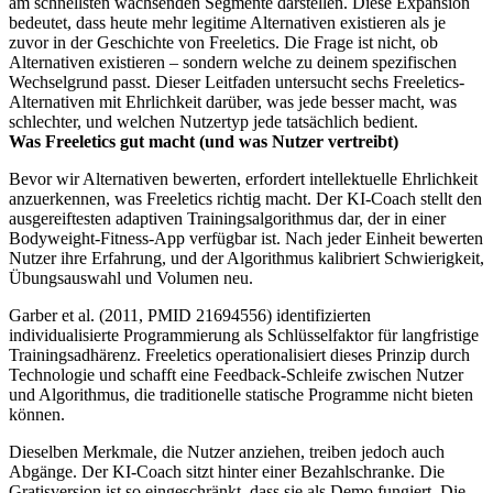
am schnellsten wachsenden Segmente darstellen. Diese Expansion
bedeutet, dass heute mehr legitime Alternativen existieren als je
zuvor in der Geschichte von Freeletics. Die Frage ist nicht, ob
Alternativen existieren – sondern welche zu deinem spezifischen
Wechselgrund passt. Dieser Leitfaden untersucht sechs Freeletics-
Alternativen mit Ehrlichkeit darüber, was jede besser macht, was
schlechter, und welchen Nutzertyp jede tatsächlich bedient.
Was Freeletics gut macht (und was Nutzer vertreibt)
Bevor wir Alternativen bewerten, erfordert intellektuelle Ehrlichkeit
anzuerkennen, was Freeletics richtig macht. Der KI-Coach stellt den
ausgereiftesten adaptiven Trainingsalgorithmus dar, der in einer
Bodyweight-Fitness-App verfügbar ist. Nach jeder Einheit bewerten
Nutzer ihre Erfahrung, und der Algorithmus kalibriert Schwierigkeit,
Übungsauswahl und Volumen neu.
Garber et al. (2011, PMID 21694556) identifizierten
individualisierte Programmierung als Schlüsselfaktor für langfristige
Trainingsadhärenz. Freeletics operationalisiert dieses Prinzip durch
Technologie und schafft eine Feedback-Schleife zwischen Nutzer
und Algorithmus, die traditionelle statische Programme nicht bieten
können.
Dieselben Merkmale, die Nutzer anziehen, treiben jedoch auch
Abgänge. Der KI-Coach sitzt hinter einer Bezahlschranke. Die
Gratisversion ist so eingeschränkt, dass sie als Demo fungiert. Die