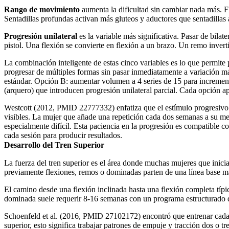
Rango de movimiento
aumenta la dificultad sin cambiar nada más. Fl
Sentadillas profundas activan más gluteos y aductores que sentadillas 
Progresión unilateral
es la variable más significativa. Pasar de bilat
pistol. Una flexión se convierte en flexión a un brazo. Un remo invert
La combinación inteligente de estas cinco variables es lo que permite
progresar de múltiples formas sin pasar inmediatamente a variación má
estándar. Opción B: aumentar volumen a 4 series de 15 para incrementa
(arquero) que introducen progresión unilateral parcial. Cada opción a
Westcott (2012, PMID 22777332) enfatiza que el estímulo progresivo n
visibles. La mujer que añade una repetición cada dos semanas a su mej
especialmente difícil. Esta paciencia en la progresión es compatible 
cada sesión para producir resultados.
Desarrollo del Tren Superior
La fuerza del tren superior es el área donde muchas mujeres que inicia
previamente flexiones, remos o dominadas parten de una línea base má
El camino desde una flexión inclinada hasta una flexión completa típ
dominada suele requerir 8-16 semanas con un programa estructurado 
Schoenfeld et al. (2016, PMID 27102172) encontró que entrenar cada g
superior, esto significa trabajar patrones de empuje y tracción dos o 