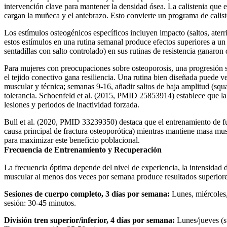
intervención clave para mantener la densidad ósea. La calistenia que e
cargan la muñeca y el antebrazo. Esto convierte un programa de calist
Los estímulos osteogénicos específicos incluyen impacto (saltos, aterr
estos estímulos en una rutina semanal produce efectos superiores a 
sentadillas con salto controlado) en sus rutinas de resistencia ganaro
Para mujeres con preocupaciones sobre osteoporosis, una progresión 
el tejido conectivo gana resiliencia. Una rutina bien diseñada puede v
muscular y técnica; semanas 9-16, añadir saltos de baja amplitud (s
tolerancia. Schoenfeld et al. (2015, PMID 25853914) establece que la
lesiones y periodos de inactividad forzada.
Bull et al. (2020, PMID 33239350) destaca que el entrenamiento de fu
causa principal de fractura osteoporótica) mientras mantiene masa mus
para maximizar este beneficio poblacional.
Frecuencia de Entrenamiento y Recuperación
La frecuencia óptima depende del nivel de experiencia, la intensidad
muscular al menos dos veces por semana produce resultados superiores
Sesiones de cuerpo completo, 3 días por semana:
Lunes, miércoles, 
sesión: 30-45 minutos.
División tren superior/inferior, 4 días por semana:
Lunes/jueves (s