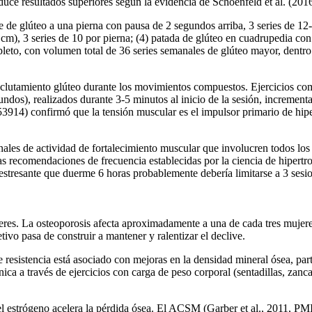
uce resultados superiores según la evidencia de Schoenfeld et al. (201
e de glúteo a una pierna con pausa de 2 segundos arriba, 3 series de 12-
0 cm), 3 series de 10 por pierna; (4) patada de glúteo en cuadrupedia co
leto, con volumen total de 36 series semanales de glúteo mayor, dentro 
reclutamiento glúteo durante los movimientos compuestos. Ejercicios co
undos), realizados durante 3-5 minutos al inicio de la sesión, incrementa
14) confirmó que la tensión muscular es el impulsor primario de hipert
es de actividad de fortalecimiento muscular que involucren todos los g
 recomendaciones de frecuencia establecidas por la ciencia de hipertrof
 estresante que duerme 6 horas probablemente debería limitarse a 3 sesi
eres. La osteoporosis afecta aproximadamente a una de cada tres mujere
ivo pasa de construir a mantener y ralentizar el declive.
istencia está asociado con mejoras en la densidad mineral ósea, partic
ca a través de ejercicios con carga de peso corporal (sentadillas, zanc
l estrógeno acelera la pérdida ósea. El ACSM (Garber et al., 2011, P