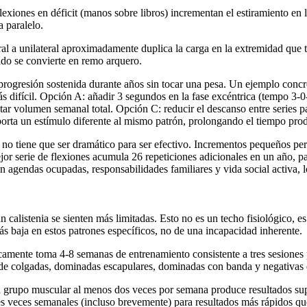
exiones en déficit (manos sobre libros) incrementan el estiramiento en 
a paralelo.
eral a unilateral aproximadamente duplica la carga en la extremidad que 
ido se convierte en remo arquero.
 progresión sostenida durante años sin tocar una pesa. Un ejemplo conc
s difícil. Opción A: añadir 3 segundos en la fase excéntrica (tempo 3-0-
r volumen semanal total. Opción C: reducir el descanso entre series pa
porta un estímulo diferente al mismo patrón, prolongando el tiempo prod
o tiene que ser dramático para ser efectivo. Incrementos pequeños per
or serie de flexiones acumula 26 repeticiones adicionales en un año, p
con agendas ocupadas, responsabilidades familiares y vida social activ
n calistenia se sienten más limitadas. Esto no es un techo fisiológico,
s baja en estos patrones específicos, no de una incapacidad inherente.
icamente toma 4-8 semanas de entrenamiento consistente a tres sesione
de colgadas, dominadas escapulares, dominadas con banda y negativas
rupo muscular al menos dos veces por semana produce resultados superi
tres veces semanales (incluso brevemente) para resultados más rápidos q