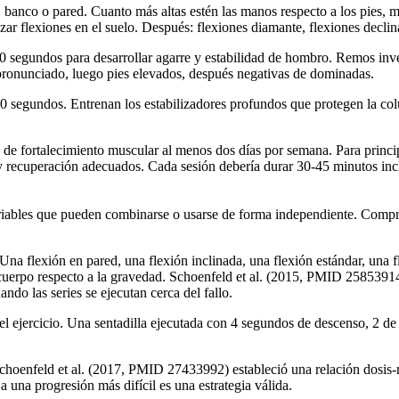
anco o pared. Cuanto más altas estén las manos respecto a los pies, más
ar flexiones en el suelo. Después: flexiones diamante, flexiones declin
segundos para desarrollar agarre y estabilidad de hombro. Remos invert
pronunciado, luego pies elevados, después negativas de dominadas.
-60 segundos. Entrenan los estabilizadores profundos que protegen la c
de fortalecimiento muscular al menos dos días por semana. Para princip
 y recuperación adecuados. Cada sesión debería durar 30-45 minutos in
riables que pueden combinarse o usarse de forma independiente. Compre
 Una flexión en pared, una flexión inclinada, una flexión estándar, una 
l cuerpo respecto a la gravedad. Schoenfeld et al. (2015, PMID 2585391
ando las series se ejecutan cerca del fallo.
el ejercicio. Una sentadilla ejecutada con 4 segundos de descenso, 2 de
. Schoenfeld et al. (2017, PMID 27433992) estableció una relación dosis
 una progresión más difícil es una estrategia válida.