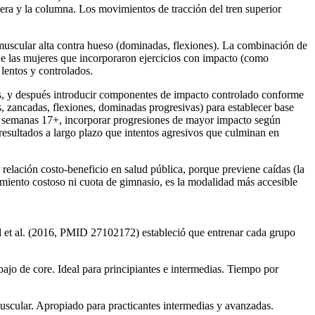
adera y la columna. Los movimientos de tracción del tren superior
n muscular alta contra hueso (dominadas, flexiones). La combinación de
e las mujeres que incorporaron ejercicios con impacto (como
 lentos y controlados.
os, y después introducir componentes de impacto controlado conforme
s, zancadas, flexiones, dominadas progresivas) para establecer base
a; semanas 17+, incorporar progresiones de mayor impacto según
resultados a largo plazo que intentos agresivos que culminan en
elación costo-beneficio en salud pública, porque previene caídas (la
amiento costoso ni cuota de gimnasio, es la modalidad más accesible
ld et al. (2016, PMID 27102172) estableció que entrenar cada grupo
bajo de core. Ideal para principiantes e intermedias. Tiempo por
uscular. Apropiado para practicantes intermedias y avanzadas.