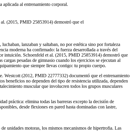
a aplicada al entrenamiento corporal.
 et al. (2015, PMID 25853914) demostró que el
 luchaban, lanzaban y saltaban, no por estética sino por fortaleza
ncia moderna ha confirmado: la fuerza desarrollada a través del
 por intuición. Schoenfeld et al. (2015, PMID 25853914) demostró que
as cargas pesadas de gimnasio cuando los ejercicios se ejecutan al
equipamiento que siempre llevas contigo: tu propio cuerpo.
ible. Westcott (2012, PMID 22777332) documentó que el entrenamiento
os beneficios no dependen del tipo de resistencia utilizada, dependen
rtalecimiento muscular que involucren todos los grupos musculares
.
dad práctica: elimina todas las barreras excepto la decisión de
sponibles, desde flexiones en pared hasta dominadas con lastre,
to de unidades motoras, los mismos mecanismos de hipertrofia. Las