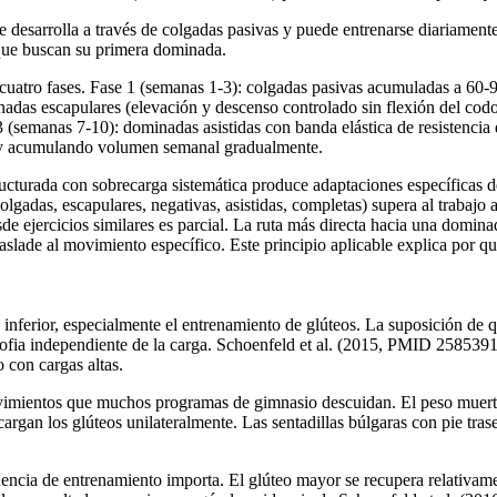
se desarrolla a través de colgadas pasivas y puede entrenarse diariame
s que buscan su primera dominada.
cuatro fases. Fase 1 (semanas 1-3): colgadas pasivas acumuladas a 60-90
nadas escapulares (elevación y descenso controlado sin flexión del cod
 (semanas 7-10): dominadas asistidas con banda elástica de resistencia 
e y acumulando volumen semanal gradualmente.
cturada con sobrecarga sistemática produce adaptaciones específicas d
(colgadas, escapulares, negativas, asistidas, completas) supera al traba
esde ejercicios similares es parcial. La ruta más directa hacia una domi
raslade al movimiento específico. Este principio aplicable explica por q
n inferior, especialmente el entrenamiento de glúteos. La suposición de q
trofia independiente de la carga. Schoenfeld et al. (2015, PMID 2585391
 con cargas altas.
movimientos que muchos programas de gimnasio descuidan. El peso muerto
 cargan los glúteos unilateralmente. Las sentadillas búlgaras con pie tra
cuencia de entrenamiento importa. El glúteo mayor se recupera relativa