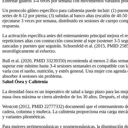
Entrenar glúteos 3-4 veces por semana con movimientos variados prod
Un protocolo glúteo específico para calistenia puede incluir: (1) puent
series de 8-12 por pierna; (3) subidas al banco altas (escalón de 40-5
ejecutarse 3 veces por semana, distribuido en sesiones de cuerpo comp
respuesta.
La activación específica antes del entrenamiento principal mejora el 
repeticiones altas con contracción consciente al tope (sostener 3-5 seg
zancadas y puentes que seguirán. Schoenfeld et al. (2015, PMID 258539
neurológicamente al esfuerzo.
Bull et al. (2020, PMID 33239350) recomienda al menos 2 días semanal
superar este mínimo hasta 3-4 sesiones semanales es compatible con las
varía con el sueño, nutrición, y estrés general. Una mujer con agenda
absorber 4 sesiones sin problema.
Salud Ósea y Calistenia
La densidad ósea es un imperativo de salud a largo plazo para las muj
masa ósea máxima se cierra alrededor de los 30 años. Después, el objet
Westcott (2012, PMID 22777332) documentó que el entrenamiento de res
cadera, columna y muñeca. La calistenia proporciona esta carga mecáni
y variantes pliométricas.
Para mujeres perimenopáusicas y posmenopáusicas, la disminución de