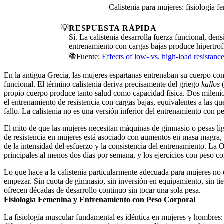
Calistenia para mujeres: fisiología 
💡
RESPUESTA RÁPIDA
Sí. La calistenia desarrolla fuerza funcional, d
entrenamiento con cargas bajas produce hipertrof
📚
Fuente:
Effects of low- vs. high-load resistan
En la antigua Grecia, las mujeres espartanas entrenaban su cuerpo con 
funcional. El término calistenia deriva precisamente del griego
kallos
(
propio cuerpo produce tanto salud como capacidad física. Dos milenio
el entrenamiento de resistencia con cargas bajas, equivalentes a las q
fallo. La calistenia no es una versión inferior del entrenamiento con 
El mito de que las mujeres necesitan máquinas de gimnasio o pesas 
de resistencia en mujeres está asociado con aumentos en masa magra, r
de la intensidad del esfuerzo y la consistencia del entrenamiento. L
principales al menos dos días por semana, y los ejercicios con peso c
Lo que hace a la calistenia particularmente adecuada para mujeres no e
empezar. Sin cuota de gimnasio, sin inversión en equipamiento, sin ti
ofrecen décadas de desarrollo continuo sin tocar una sola pesa.
Fisiología Femenina y Entrenamiento con Peso Corporal
La fisiología muscular fundamental es idéntica en mujeres y hombres: