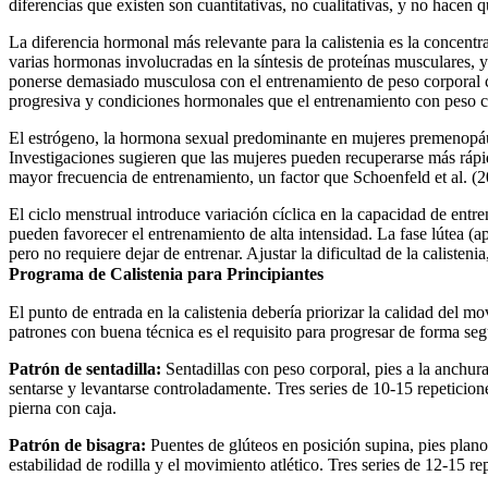
diferencias que existen son cuantitativas, no cualitativas, y no hacen
La diferencia hormonal más relevante para la calistenia es la concen
varias hormonas involucradas en la síntesis de proteínas musculares, 
ponerse demasiado musculosa con el entrenamiento de peso corporal ca
progresiva y condiciones hormonales que el entrenamiento con peso 
El estrógeno, la hormona sexual predominante en mujeres premenopáusic
Investigaciones sugieren que las mujeres pueden recuperarse más rápi
mayor frecuencia de entrenamiento, un factor que Schoenfeld et al. (
El ciclo menstrual introduce variación cíclica en la capacidad de en
pueden favorecer el entrenamiento de alta intensidad. La fase lútea (a
pero no requiere dejar de entrenar. Ajustar la dificultad de la calisteni
Programa de Calistenia para Principiantes
El punto de entrada en la calistenia debería priorizar la calidad del m
patrones con buena técnica es el requisito para progresar de forma seg
Patrón de sentadilla:
Sentadillas con peso corporal, pies a la anchur
sentarse y levantarse controladamente. Tres series de 10-15 repeticion
pierna con caja.
Patrón de bisagra:
Puentes de glúteos en posición supina, pies planos
estabilidad de rodilla y el movimiento atlético. Tres series de 12-15 