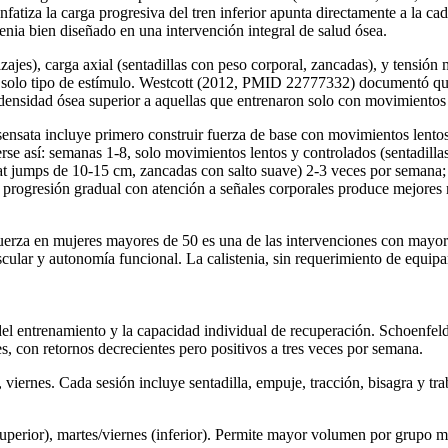
nfatiza la carga progresiva del tren inferior apunta directamente a la c
enia bien diseñado en una intervención integral de salud ósea.
izajes), carga axial (sentadillas con peso corporal, zancadas), y tensió
un solo tipo de estímulo. Westcott (2012, PMID 22777332) documentó qu
n densidad ósea superior a aquellas que entrenaron solo con movimientos
sensata incluye primero construir fuerza de base con movimientos lent
erse así: semanas 1-8, solo movimientos lentos y controlados (sentadilla
quat jumps de 10-15 cm, zancadas con salto suave) 2-3 veces por seman
 progresión gradual con atención a señales corporales produce mejores 
erza en mujeres mayores de 50 es una de las intervenciones con mayor r
cular y autonomía funcional. La calistenia, sin requerimiento de equip
 del entrenamiento y la capacidad individual de recuperación. Schoenfe
, con retornos decrecientes pero positivos a tres veces por semana.
viernes. Cada sesión incluye sentadilla, empuje, tracción, bisagra y tra
uperior), martes/viernes (inferior). Permite mayor volumen por grupo m