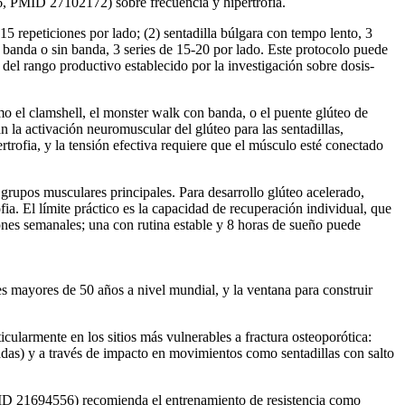
6, PMID 27102172) sobre frecuencia y hipertrofia.
15 repeticiones por lado; (2) sentadilla búlgara con tempo lento, 3
n banda o sin banda, 3 series de 15-20 por lado. Este protocolo puede
del rango productivo establecido por la investigación sobre dosis-
mo el clamshell, el monster walk con banda, o el puente glúteo de
n la activación neuromuscular del glúteo para las sentadillas,
rofia, y la tensión efectiva requiere que el músculo esté conectado
rupos musculares principales. Para desarrollo glúteo acelerado,
ia. El límite práctico es la capacidad de recuperación individual, que
ones semanales; una con rutina estable y 8 horas de sueño puede
s mayores de 50 años a nivel mundial, y la ventana para construir
ularmente en los sitios más vulnerables a fractura osteoporótica:
adas) y a través de impacto en movimientos como sentadillas con salto
MID 21694556) recomienda el entrenamiento de resistencia como