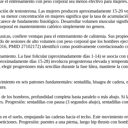
 que el entrenamiento con peso corporal sea menos efectivo para mujeres.
tración de testosterona. Las mujeres producen aproximadamente 15-20 ve
y su menor concentración en mujeres significa que la tasa de acumulaci
rece de fundamento fisiológico. Desarrollar volumen muscular significa
corporal en mantenimiento calórico simplemente no genera.
as, confiere ventajas para el entrenamiento de calistenia. Sus propieda
do de sesiones de alto volumen con peso corporal que los hombres ejecu
2016, PMID 27102172) identificó como positivamente correlacionado con
trenamiento. La fase folicular (aproximadamente días 1-14) se asocia c
proximadamente días 15-28) involucra progesterona elevada y temperatura
a, elegir progresiones más sencillas durante la fase lútea, mantiene la con
ovimiento en seis patrones fundamentales: sentadilla, bisagra de cadera, 
ura.
a de los hombros, profundidad completa hasta paralelo o más abajo. Si l
es. Progresión: sentadillas con pausa (3 segundos abajo), sentadillas co
 en el suelo, empujando las caderas hacia el techo. Este movimiento entr
repeticiones. Progresión: puentes a una pierna, luego hip thrusts con ho