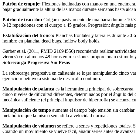
Patrón de empuje:
Flexiones inclinadas con manos en una encimera, b
bajar gradualmente la altura de las manos durante semanas hasta alcanz
Patrón de tracción:
Colgarse pasivamente de una barra durante 10-30 
8-12 repeticiones con el cuerpo a 45 grados. Progresión: ángulo más 
Estabilización del tronco:
Planchas frontales y laterales durante 20
hombro en plancha, dead bugs, hollow body holds.
Garber et al. (2011, PMID 21694556) recomienda realizar actividades 
viernes) con al menos 48 horas entre sesiones proporcionan estímulo
Sobrecarga Progresiva Sin Pesas
La sobrecarga progresiva en calistenia se logra manipulando cinco va
ejercicio repetitivo a sistema de desarrollo continuo.
Manipulación de palanca
es la herramienta principal de sobrecarga.
cinco niveles de dificultad diferentes, determinados por el ángulo de
mecánica suficiente (el principal impulsor de hipertrofia) se alcanza cu
Manipulación de tempo
aumenta el tiempo bajo tensión sin cambiar 
metabólico que la misma sentadilla a velocidad normal.
Manipulación de volumen
se refiere a series y repeticiones totales
Cuando un movimiento se vuelve fácil, añadir series antes de avanzar a