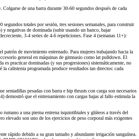
nte. Colgarse de una barra durante 30-60 segundos después de cada
 segundos totales por sesión, tres sesiones semanales, para construir
o) y negativas de dominada (subir usando un banco, bajar
decreciente, 3-4 series de 4-6 repeticiones. Fase 4 (semanas 11+):
el patrón de movimiento entrenado. Para mujeres trabajando hacia la
jo accesorio general en máquinas de gimnasio como lat pulldown. El
nada es practicar dominadas (y sus progresiones) sistemáticamente, no
ué la calistenia programada produce resultados tan directos: cada
ue sentadillas pesadas con barra e hip thrusts con carga son necesarios
4) demostró que el entrenamiento con cargas bajas al fallo estimula la
 rumano a una pierna entrena isquiotibiales y glúteos a través del
sero elevado son uno de los ejercicios de peso corporal más exigentes
mente rápido debido a su gran tamaño y abundante irrigación sanguínea.