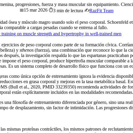
femenina, progresiones, fuerza y masa muscular sin equipamiento. Cienci
15 mar 2026
📅
⏱️
✍️
3 min de lectura
RazFit Team
ensidad ósea y músculo magro usando solo el peso corporal. Schoenfeld
ia comparable a cargas pesadas cuando se entrena al fallo.
ce training on muscle strength and hypertrophy in well-trained men
ejercicios de peso corporal como parte de su formación cívica. Corrían,
belleza) y
sthenos
(fuerza), una combinación que reconoce lo que la cie
s después, la investigación respalda lo que las espartanas practicaban
ue impone el peso corporal, produce hipertrofia muscular comparable a l
pesas. Es un sistema completo de desarrollo físico que funciona con un 
ligeras como única opción de entrenamiento ignora la evidencia dispon
educciones en grasa corporal y mejoras en la tasa metabólica basal. Est
a OMS (Bull et al., 2020, PMID 33239350) recomienda actividades de fo
orporal están explícitamente incluidos en las modalidades recomendadas
s una filosofía de entrenamiento diferenciada por género, sino una reali
empo de desplazamiento, sin factor de intimidación. Las progresiones di
 las mismas proteínas contráctiles, los mismos patrones de reclutamien