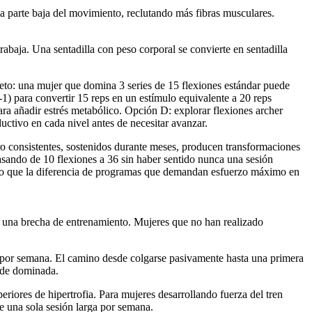
la parte baja del movimiento, reclutando más fibras musculares.
trabaja. Una sentadilla con peso corporal se convierte en sentadilla
reto: una mujer que domina 3 series de 15 flexiones estándar puede
1) para convertir 15 reps en un estímulo equivalente a 20 reps
ra añadir estrés metabólico. Opción D: explorar flexiones archer
uctivo en cada nivel antes de necesitar avanzar.
o consistentes, sostenidos durante meses, producen transformaciones
asando de 10 flexiones a 36 sin haber sentido nunca una sesión
a, lo que la diferencia de programas que demandan esfuerzo máximo en
 es una brecha de entrenamiento. Mujeres que no han realizado
s por semana. El camino desde colgarse pasivamente hasta una primera
 de dominada.
ores de hipertrofia. Para mujeres desarrollando fuerza del tren
ue una sola sesión larga por semana.