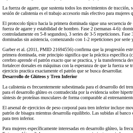
La fuerza de agarre, que sustenta todos los movimientos de tracción, 
sesión de calistenia es el trabajo accesorio más efectivo para mujere
El protocolo típico hacia la primera dominada sigue una secuencia de 
fuerza de agarre y estabilidad de hombro. Fase 2 (semanas 4-6): domi
controladamente en 5-8 segundos), 3 series de 3-5 repeticiones. Fase 3
dominadas sin asistencia, comenzando con 1-2 repeticiones por seri
Garber et al. (2011, PMID 21694556) confirma que la progresión estru
primera dominada, este principio significa que la práctica específica 
cerebro aprende el patrón exacto que se practica, y la transferencia d
fortalecer dorsales en máquinas con la esperanza de que la fuerza se t
ejercicio practica exactamente el patrón que se busca desarrollar.
Desarrollo de Glúteos y Tren Inferior
La calistenia es frecuentemente subestimada para el desarrollo del tre
para el desarrollo glúteo es contradecida por la evidencia sobre hiper
síntesis de proteínas musculares de forma comparable al entrenamiento
El arsenal de ejercicios de peso corporal para tren inferior incluye 
patrón de bisagra mientras desarrolla equilibrio. Las subidas al banco
para tren inferior.
Para mujeres específicamente interesadas en desarrollo glúteo, la fre