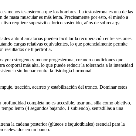
ces menos testosterona que los hombres. La testosterona es una de las
ón de masa muscular es más lenta. Precisamente por esto, el miedo a
tivo requiere superávit calórico sostenido, años de sobrecarga
des antiinflamatorias pueden facilitar la recuperación entre sesiones.
tando cargas relativas equivalentes, lo que potencialmente permite
 resultados de hipertrofia.
on mayor estrógeno y menor progesterona, creando condiciones que
 corporal más alta, lo que puede reducir la tolerancia a la intensidad
sistencia sin luchar contra la fisiología hormonal.
empuje, tracción, acarreo y estabilización del tronco. Dominar estos
a profundidad completa no es accesible, usar una silla como objetivo,
n tempo lento (4 segundos bajando, 1 subiendo), sentadillas a una
ena la cadena posterior (glúteos e isquiotibiales) esencial para la
mbros elevados en un banco.