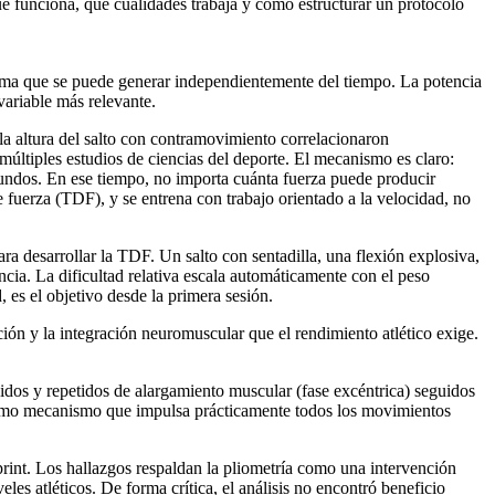
qué funciona, qué cualidades trabaja y cómo estructurar un protocolo
áxima que se puede generar independientemente del tiempo. La potencia
variable más relevante.
la altura del salto con contramovimiento correlacionaron
múltiples estudios de ciencias del deporte. El mecanismo es claro:
gundos. En ese tiempo, no importa cuánta fuerza puede producir
 fuerza (TDF), y se entrena con trabajo orientado a la velocidad, no
a desarrollar la TDF. Un salto con sentadilla, una flexión explosiva,
cia. La dificultad relativa escala automáticamente con el peso
, es el objetivo desde la primera sesión.
ión y la integración neuromuscular que el rendimiento atlético exige.
pidos y repetidos de alargamiento muscular (fase excéntrica) seguidos
mismo mecanismo que impulsa prácticamente todos los movimientos
int. Los hallazgos respaldan la pliometría como una intervención
les atléticos. De forma crítica, el análisis no encontró beneficio