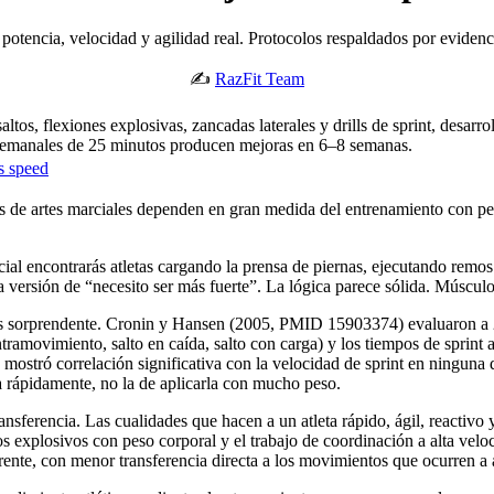
otencia, velocidad y agilidad real. Protocolos respaldados por evidenci
✍️
RazFit Team
tos, flexiones explosivas, zancadas laterales y drills de sprint, desarrol
 semanales de 25 minutos producen mejoras en 6–8 semanas.
s speed
antes de artes marciales dependen en gran medida del entrenamiento con pe
ial encontrarás atletas cargando la prensa de piernas, ejecutando remo
 versión de “necesito ser más fuerte”. La lógica parece sólida. Múscul
ás sorprendente. Cronin y Hansen (2005, PMID 15903374) evaluaron a 
ontramovimiento, salto en caída, salto con carga) y los tiempos de sprin
mostró correlación significativa con la velocidad de sprint en ninguna di
za rápidamente, no la de aplicarla con mucho peso.
ansferencia. Las cualidades que hacen a un atleta rápido, ágil, reactiv
tos explosivos con peso corporal y el trabajo de coordinación a alta vel
ente, con menor transferencia directa a los movimientos que ocurren a 