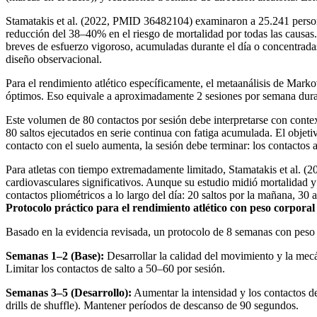
Stamatakis et al. (2022, PMID 36482104) examinaron a 25.241 personas
reducción del 38–40% en el riesgo de mortalidad por todas las causas.
breves de esfuerzo vigoroso, acumuladas durante el día o concentradas
diseño observacional.
Para el rendimiento atlético específicamente, el metaanálisis de Mar
óptimos. Eso equivale a aproximadamente 2 sesiones por semana dur
Este volumen de 80 contactos por sesión debe interpretarse con conte
80 saltos ejecutados en serie continua con fatiga acumulada. El objet
contacto con el suelo aumenta, la sesión debe terminar: los contactos
Para atletas con tiempo extremadamente limitado, Stamatakis et al. 
cardiovasculares significativos. Aunque su estudio midió mortalidad y 
contactos pliométricos a lo largo del día: 20 saltos por la mañana, 30
Protocolo práctico para el rendimiento atlético con peso corporal
Basado en la evidencia revisada, un protocolo de 8 semanas con peso co
Semanas 1–2 (Base):
Desarrollar la calidad del movimiento y la mecáni
Limitar los contactos de salto a 50–60 por sesión.
Semanas 3–5 (Desarrollo):
Aumentar la intensidad y los contactos de 
drills de shuffle). Mantener períodos de descanso de 90 segundos.