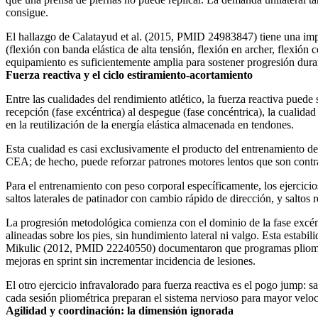
consigue.
El hallazgo de Calatayud et al. (2015, PMID 24983847) tiene una impli
(flexión con banda elástica de alta tensión, flexión en archer, flexión
equipamiento es suficientemente amplia para sostener progresión dura
Fuerza reactiva y el ciclo estiramiento-acortamiento
Entre las cualidades del rendimiento atlético, la fuerza reactiva puede
recepción (fase excéntrica) al despegue (fase concéntrica), la cualidad
en la reutilización de la energía elástica almacenada en tendones.
Esta cualidad es casi exclusivamente el producto del entrenamiento d
CEA; de hecho, puede reforzar patrones motores lentos que son contra
Para el entrenamiento con peso corporal específicamente, los ejercicios
saltos laterales de patinador con cambio rápido de dirección, y saltos 
La progresión metodológica comienza con el dominio de la fase excéntr
alineadas sobre los pies, sin hundimiento lateral ni valgo. Esta estabi
Mikulic (2012, PMID 22240550) documentaron que programas pliométr
mejoras en sprint sin incrementar incidencia de lesiones.
El otro ejercicio infravalorado para fuerza reactiva es el pogo jump: s
cada sesión pliométrica preparan el sistema nervioso para mayor veloci
Agilidad y coordinación: la dimensión ignorada