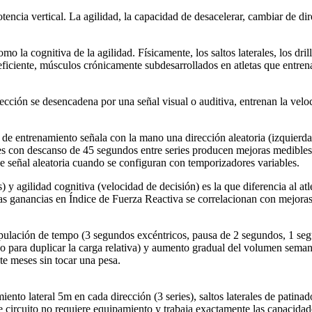
encia vertical. La agilidad, la capacidad de desacelerar, cambiar de dir
la cognitiva de la agilidad. Físicamente, los saltos laterales, los drills 
eficiente, músculos crónicamente subdesarrollados en atletas que entren
irección se desencadena por una señal visual o auditiva, entrenan la vel
de entrenamiento señala con la mano una dirección aleatoria (izquierda,
nes con descanso de 45 segundos entre series producen mejoras medible
e señal aleatoria cuando se configuran con temporizadores variables.
 y agilidad cognitiva (velocidad de decisión) es la que diferencia al atl
 ganancias en Índice de Fuerza Reactiva se correlacionan con mejoras
pulación de tempo (3 segundos excéntricos, pausa de 2 segundos, 1 seg
razo para duplicar la carga relativa) y aumento gradual del volumen sem
e meses sin tocar una pesa.
iento lateral 5m en cada dirección (3 series), saltos laterales de patinad
Este circuito no requiere equipamiento y trabaja exactamente las capacid