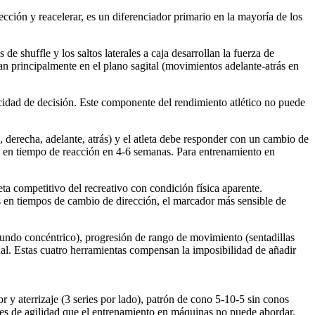
ección y reacelerar, es un diferenciador primario en la mayoría de los
de shuffle y los saltos laterales a caja desarrollan la fuerza de
an principalmente en el plano sagital (movimientos adelante-atrás en
ocidad de decisión. Este componente del rendimiento atlético no puede
 derecha, adelante, atrás) y el atleta debe responder con un cambio de
s en tiempo de reacción en 4-6 semanas. Para entrenamiento en
eta competitivo del recreativo con condición física aparente.
 en tiempos de cambio de dirección, el marcador más sensible de
undo concéntrico), progresión de rango de movimiento (sentadillas
anal. Estas cuatro herramientas compensan la imposibilidad de añadir
or y aterrizaje (3 series por lado), patrón de cono 5-10-5 sin conos
ades de agilidad que el entrenamiento en máquinas no puede abordar.