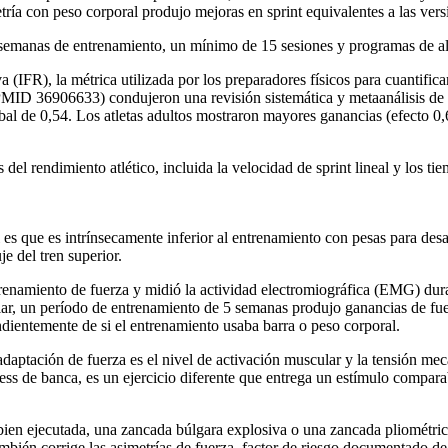
metría con peso corporal produjo mejoras en sprint equivalentes a las ver
semanas de entrenamiento, un mínimo de 15 sesiones y programas de alta
FR), la métrica utilizada por los preparadores físicos para cuantificar 
 PMID 36906633) condujeron una revisión sistemática y metaanálisis de 
al de 0,54. Los atletas adultos mostraron mayores ganancias (efecto 0
del rendimiento atlético, incluida la velocidad de sprint lineal y los 
es que es intrínsecamente inferior al entrenamiento con pesas para desa
e del tren superior.
trenamiento de fuerza y midió la actividad electromiográfica (EMG) dura
lar, un período de entrenamiento de 5 semanas produjo ganancias de fue
entemente de si el entrenamiento usaba barra o peso corporal.
adaptación de fuerza es el nivel de activación muscular y la tensión mec
ress de banca, es un ejercicio diferente que entrega un estímulo comparab
 bien ejecutada, una zancada búlgara explosiva o una zancada pliométrica
bién corrige las asimetrías de fuerza, factor de riesgo documentado de l