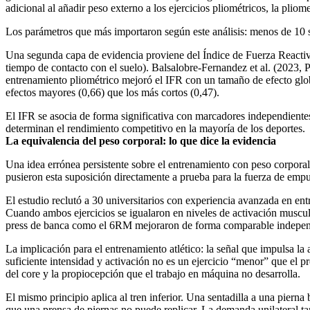
adicional al añadir peso externo a los ejercicios pliométricos, la plio
Los parámetros que más importaron según este análisis: menos de 10 
Una segunda capa de evidencia proviene del Índice de Fuerza Reactiva (I
tiempo de contacto con el suelo). Balsalobre-Fernandez et al. (2023,
entrenamiento pliométrico mejoró el IFR con un tamaño de efecto glob
efectos mayores (0,66) que los más cortos (0,47).
El IFR se asocia de forma significativa con marcadores independientes 
determinan el rendimiento competitivo en la mayoría de los deportes.
La equivalencia del peso corporal: lo que dice la evidencia
Una idea errónea persistente sobre el entrenamiento con peso corporal 
pusieron esta suposición directamente a prueba para la fuerza de empuj
El estudio reclutó a 30 universitarios con experiencia avanzada en en
Cuando ambos ejercicios se igualaron en niveles de activación muscu
press de banca como el 6RM mejoraron de forma comparable independi
La implicación para el entrenamiento atlético: la señal que impulsa la 
suficiente intensidad y activación no es un ejercicio “menor” que el p
del core y la propiocepción que el trabajo en máquina no desarrolla.
El mismo principio aplica al tren inferior. Una sentadilla a una pierna
que una prensa de piernas no puede replicar. La demanda unilateral tam