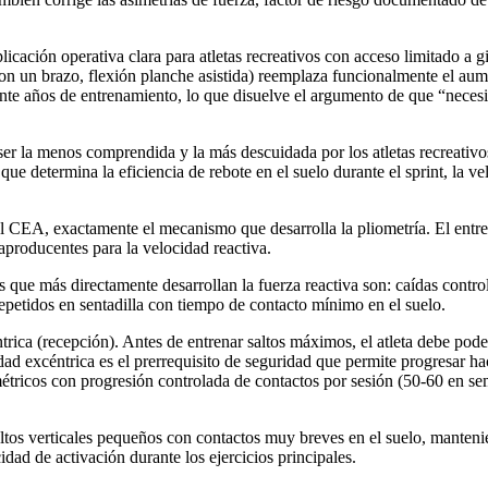
cación operativa clara para atletas recreativos con acceso limitado a g
 con un brazo, flexión planche asistida) reemplaza funcionalmente el aum
nte años de entrenamiento, lo que disuelve el argumento de que “necesi
 ser la menos comprendida y la más descuidada por los atletas recreativos
 que determina la eficiencia de rebote en el suelo durante el sprint, la v
el CEA, exactamente el mecanismo que desarrolla la pliometría. El entr
producentes para la velocidad reactiva.
 que más directamente desarrollan la fuerza reactiva son: caídas controla
repetidos en sentadilla con tiempo de contacto mínimo en el suelo.
ica (recepción). Antes de entrenar saltos máximos, el atleta debe poder 
lidad excéntrica es el prerrequisito de seguridad que permite progresar h
icos con progresión controlada de contactos por sesión (50-60 en se
altos verticales pequeños con contactos muy breves en el suelo, mantenien
dad de activación durante los ejercicios principales.