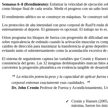
Semanas 6–8 (Rendimiento):
Enfatizar la velocidad de ejecución sob
como bloque final de cada sesión. Medir el progreso con un salto hor
El rendimiento atlético no se construye en máquinas. Se construye sob
Los protocolos de alta intensidad con peso corporal de RazFit están dis
entrenamiento al deporte. El gimnasio es opcional. El trabajo no lo es.
Orion programa los bloques de fuerza con progresión de dificultad mec
sobre equivalencia de estímulo cuando la activación muscular es compara
cambio de dirección para maximizar la transferencia al gesto deportiv
evitando tanto el subentrenamiento como la acumulación excesiva de c
El sistema de seguimiento captura las variables que Cronin y Hansen 
consistencia del gesto. Las 32 insignias desbloqueables marcan hitos a
convierten la progresión pliométrica en evidencia tangible de desarroll
"
La relación potencia-peso y la capacidad de aplicar fuerza rá
"
corporal entrenan exactamente esas cualidades.
Dr. John Cronin
Profesor de Fuerza y Acondicionamiento, U
Cronin y Hansen (2005, 
✓
máxima, fueron los único