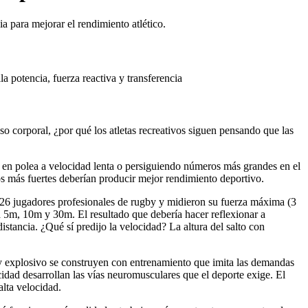
a para mejorar el rendimiento atlético.
la potencia, fuerza reactiva y transferencia
so corporal, ¿por qué los atletas recreativos siguen pensando que las
s en polea a velocidad lenta o persiguiendo números más grandes en el
os más fuertes deberían producir mejor rendimiento deportivo.
26 jugadores profesionales de rugby y midieron su fuerza máxima (3
t a 5m, 10m y 30m. El resultado que debería hacer reflexionar a
stancia. ¿Qué sí predijo la velocidad? La altura del salto con
o y explosivo se construyen con entrenamiento que imita las demandas
ocidad desarrollan las vías neuromusculares que el deporte exige. El
alta velocidad.