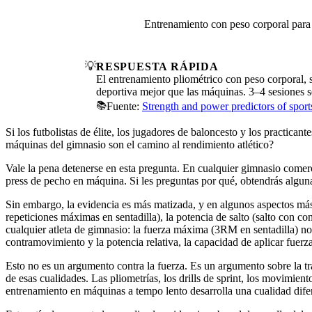
Entrenamiento con peso corporal para p
💡
RESPUESTA RÁPIDA
El entrenamiento pliométrico con peso corporal, sal
deportiva mejor que las máquinas. 3–4 sesiones
📚
Fuente:
Strength and power predictors of sport
Si los futbolistas de élite, los jugadores de baloncesto y los practic
máquinas del gimnasio son el camino al rendimiento atlético?
Vale la pena detenerse en esta pregunta. En cualquier gimnasio comerc
press de pecho en máquina. Si les preguntas por qué, obtendrás alguna
Sin embargo, la evidencia es más matizada, y en algunos aspectos m
repeticiones máximas en sentadilla), la potencia de salto (salto con c
cualquier atleta de gimnasio: la fuerza máxima (3RM en sentadilla) no 
contramovimiento y la potencia relativa, la capacidad de aplicar fuer
Esto no es un argumento contra la fuerza. Es un argumento sobre la tr
de esas cualidades. Las pliometrías, los drills de sprint, los movimien
entrenamiento en máquinas a tempo lento desarrolla una cualidad difer