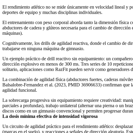
El rendimiento atlético no se mide únicamente en velocidad lineal y pot
deportes de equipo y muchas disciplinas individuales.
El entrenamiento con peso corporal aborda tanto la dimensión física como 
abductores de cadera y glúteos necesaria para el cambio de dirección 
máquinas).
Cognitivamente, los drills de agilidad reactiva, donde el cambio de d
trabajarse en ninguna máquina de gimnasio.
Un ejemplo práctico de drill reactivo sin equipamiento: un compañero 
dirección explosivo en menos de 300 ms. Tres series de 10 repeticio
solitario, aplicaciones como RazFit pueden servir como generadores d
La combinación de agilidad física (abductores fuertes, caderas móviles)
Balsalobre-Fernandez et al. (2023, PMID 36906633) confirman que las
agilidad funcional.
La sobrecarga progresiva sin equipamiento requiere creatividad: mani
parciales a profundas), trabajo unilateral (alternar una pierna o un b
discos como en un gimnasio convencional y permiten progresar durant
La dosis mínima efectiva de intensidad vigorosa
Un circuito de agilidad práctico para el rendimiento atlético: desplazam
(marcas en el suelo), y reacciones a señales de dirección aleatoria. 