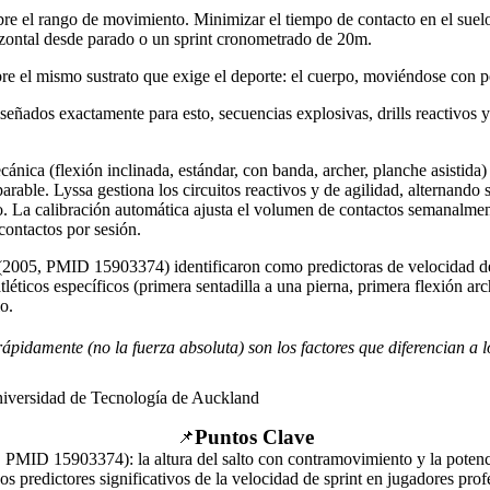
re el rango de movimiento. Minimizar el tiempo de contacto en el suelo 
izontal desde parado o un sprint cronometrado de 20m.
re el mismo sustrato que exige el deporte: el cuerpo, moviéndose con po
eñados exactamente para esto, secuencias explosivas, drills reactivos y 
ánica (flexión inclinada, estándar, con banda, archer, planche asistid
ble. Lyssa gestiona los circuitos reactivos y de agilidad, alternando sa
o. La calibración automática ajusta el volumen de contactos semanalment
ontactos por sesión.
(2005, PMID 15903374) identificaron como predictoras de velocidad de s
tléticos específicos (primera sentadilla a una pierna, primera flexión a
o.
pidamente (no la fuerza absoluta) son los factores que diferencian a lo
niversidad de Tecnología de Auckland
Puntos Clave
📌
PMID 15903374): la altura del salto con contramovimiento y la potencia
s predictores significativos de la velocidad de sprint en jugadores pro