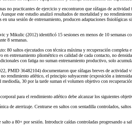
 no practicantes de ejercicio y encontraron que ráfagas de actividad f
 Aunque este estudio analizó resultados de mortalidad y no rendimiento 
 en una sesión de entrenamiento, producen adaptaciones fisiológicas si
kovic y Mikulic (2012) identificó 15 sesiones en menos de 10 semanas c
ante 8 semanas.
xto: 80 saltos ejecutados con técnica máxima y recuperación completa e
ivo en entrenamiento pliométrico es calidad de cada contacto, no densi
 adicionales con fatiga no suman entrenamiento productivo, solo acumula
(2022, PMID 36482104) documentaron que ráfagas breves de actividad vig
no rendimiento atlético, el principio subyacente (exposición a intensidad
 al mediodía, 30 por la tarde suman el volumen objetivo con recuperació
rporal para el rendimiento atlético debe alcanzar los siguientes objeti
ca de aterrizaje. Centrarse en saltos con sentadilla controlados, saltos 
salto a 80+ por sesión. Introducir caídas controladas progresando a salt