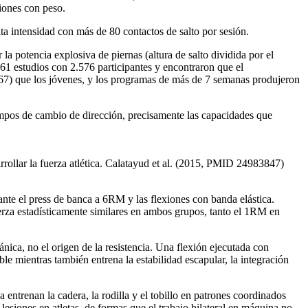
siones con peso.
 intensidad con más de 80 contactos de salto por sesión.
la potencia explosiva de piernas (altura de salto dividida por el
61 estudios con 2.576 participantes y encontraron que el
,67) que los jóvenes, y los programas de más de 7 semanas produjeron
tiempos de cambio de dirección, precisamente las capacidades que
rrollar la fuerza atlética. Calatayud et al. (2015, PMID 24983847)
nte el press de banca a 6RM y las flexiones con banda elástica.
rza estadísticamente similares en ambos grupos, tanto el 1RM en
ánica, no el origen de la resistencia. Una flexión ejecutada con
le mientras también entrena la estabilidad escapular, la integración
 entrenan la cadera, la rodilla y el tobillo en patrones coordinados
esiones en atletas, de formas que el trabajo bilateral en máquina no