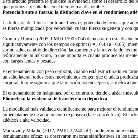
Este artículo presenta lo que dice la evidencia sobre el desarrollo de
que produzca resultados en el tiempo real disponible.
Potencia frente a fuerza: la distinción clave en el rendimiento atlé
La industria del fitness confunde fuerza y potencia de formas que act
es fuerza multiplicada por velocidad, cuánta fuerza se genera y con qu
Cronin y Hansen (2005, PMID 15903374) demostraron esta distinción co
significativamente con los tiempos de sprint (r = −0,43 a −0,66), mien
sprint, salto, cambio de dirección, lanzamiento y la mayoría de los 
teóricamente un músculo, lo que importa es cuánta produce realmente e
con cargas lentas y pesadas.
El entrenamiento con peso corporal, cuando está estructurado en torno
un salto lateral, todos estos movimientos exigen que el atleta produz
corporal, lo que significa que la relación potencia/peso, la métrica qu
El entrenamiento en máquinas, por el contrario, tiende a aislar múscu
Pliometría: la evidencia de transferencia deportiva
La modalidad más validada científicamente para mejorar el rendimiento 
inmediatamente de acortamiento explosivo (fase concéntrica). El cic
atléticos a alta velocidad.
Markovic y Mikulic (2012, PMID 22240550) condujeron un metaanálisis
genuinamente eficaz: se observaron mejoras significativas en los tiempo