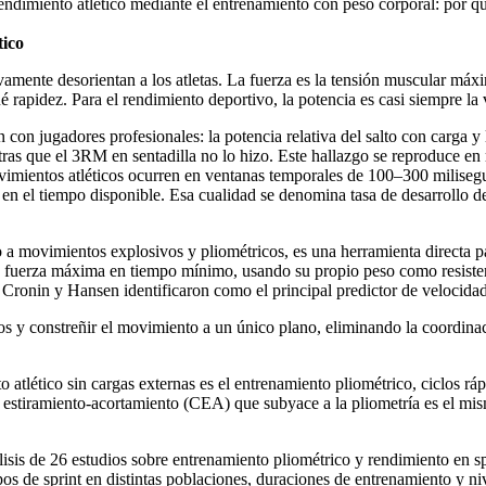
l rendimiento atlético mediante el entrenamiento con peso corporal: por 
tico
ivamente desorientan a los atletas. La fuerza es la tensión muscular m
é rapidez. Para el rendimiento deportivo, la potencia es casi siempre la 
n jugadores profesionales: la potencia relativa del salto con carga y 
tras que el 3RM en sentadilla no lo hizo. Este hallazgo se reproduce en 
movimientos atléticos ocurren en ventanas temporales de 100–300 milise
n el tiempo disponible. Esa cualidad se denomina tasa de desarrollo de
 a movimientos explosivos y pliométricos, es una herramienta directa par
ca fuerza máxima en tiempo mínimo, usando su propio peso como resisten
e Cronin y Hansen identificaron como el principal predictor de velocidad
los y constreñir el movimiento a un único plano, eliminando la coordinac
atlético sin cargas externas es el entrenamiento pliométrico, ciclos rá
lo estiramiento-acortamiento (CEA) que subyace a la pliometría es el 
 de 26 estudios sobre entrenamiento pliométrico y rendimiento en spr
s de sprint en distintas poblaciones, duraciones de entrenamiento y nive