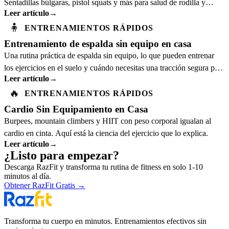
Sentadillas búlgaras, pistol squats y más para salud de rodilla y
Leer artículo
→
fuerza funcional.
🧍
ENTRENAMIENTOS RÁPIDOS
Entrenamiento de espalda sin equipo en casa
Una rutina práctica de espalda sin equipo, lo que pueden entrenar
los ejercicios en el suelo y cuándo necesitas una tracción segura para
Leer artículo
→
progresar.
🔥
ENTRENAMIENTOS RÁPIDOS
Cardio Sin Equipamiento en Casa
Burpees, mountain climbers y HIIT con peso corporal igualan al
cardio en cinta. Aquí está la ciencia del ejercicio que lo explica.
Leer artículo
→
¿Listo para empezar?
Descarga RazFit y transforma tu rutina de fitness en solo 1-10
minutos al día.
Obtener RazFit Gratis
→
Transforma tu cuerpo en minutos. Entrenamientos efectivos sin