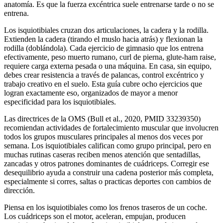
anatomía. Es que la fuerza excéntrica suele entrenarse tarde o no se
entrena.
Los isquiotibiales cruzan dos articulaciones, la cadera y la rodilla.
Extienden la cadera (tirando el muslo hacia atrás) y flexionan la
rodilla (doblándola). Cada ejercicio de gimnasio que los entrena
efectivamente, peso muerto rumano, curl de pierna, glute-ham raise,
requiere carga externa pesada o una máquina. En casa, sin equipo,
debes crear resistencia a través de palancas, control excéntrico y
trabajo creativo en el suelo. Esta guía cubre ocho ejercicios que
logran exactamente eso, organizados de mayor a menor
especificidad para los isquiotibiales.
Las directrices de la OMS (Bull et al., 2020, PMID 33239350)
recomiendan actividades de fortalecimiento muscular que involucren
todos los grupos musculares principales al menos dos veces por
semana. Los isquiotibiales califican como grupo principal, pero en
muchas rutinas caseras reciben menos atención que sentadillas,
zancadas y otros patrones dominantes de cuádriceps. Corregir ese
desequilibrio ayuda a construir una cadena posterior más completa,
especialmente si corres, saltas o practicas deportes con cambios de
dirección.
Piensa en los isquiotibiales como los frenos traseros de un coche.
Los cuádriceps son el motor, aceleran, empujan, producen