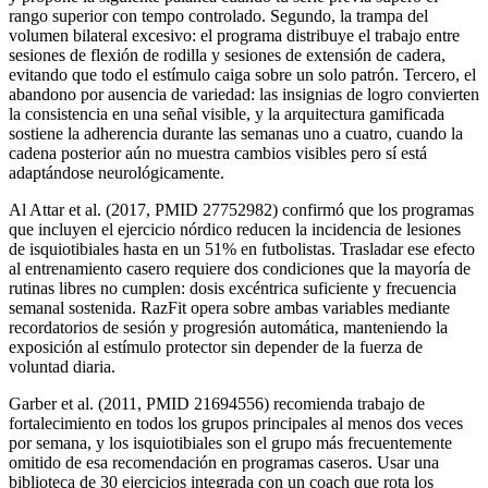
rango superior con tempo controlado. Segundo, la trampa del
volumen bilateral excesivo: el programa distribuye el trabajo entre
sesiones de flexión de rodilla y sesiones de extensión de cadera,
evitando que todo el estímulo caiga sobre un solo patrón. Tercero, el
abandono por ausencia de variedad: las insignias de logro convierten
la consistencia en una señal visible, y la arquitectura gamificada
sostiene la adherencia durante las semanas uno a cuatro, cuando la
cadena posterior aún no muestra cambios visibles pero sí está
adaptándose neurológicamente.
Al Attar et al. (2017, PMID 27752982) confirmó que los programas
que incluyen el ejercicio nórdico reducen la incidencia de lesiones
de isquiotibiales hasta en un 51% en futbolistas. Trasladar ese efecto
al entrenamiento casero requiere dos condiciones que la mayoría de
rutinas libres no cumplen: dosis excéntrica suficiente y frecuencia
semanal sostenida. RazFit opera sobre ambas variables mediante
recordatorios de sesión y progresión automática, manteniendo la
exposición al estímulo protector sin depender de la fuerza de
voluntad diaria.
Garber et al. (2011, PMID 21694556) recomienda trabajo de
fortalecimiento en todos los grupos principales al menos dos veces
por semana, y los isquiotibiales son el grupo más frecuentemente
omitido de esa recomendación en programas caseros. Usar una
biblioteca de 30 ejercicios integrada con un coach que rota los