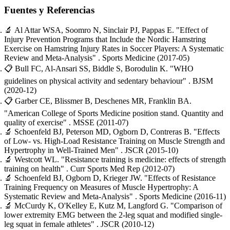
Fuentes y Referencias
🔬
Al Attar WSA, Soomro N, Sinclair PJ, Pappas E.
"Effect of
Injury Prevention Programs that Include the Nordic Hamstring
Exercise on Hamstring Injury Rates in Soccer Players: A Systematic
Review and Meta-Analysis"
. Sports Medicine
(2017-05)
📋
Bull FC, Al-Ansari SS, Biddle S, Borodulin K.
"WHO
guidelines on physical activity and sedentary behaviour"
. BJSM
(2020-12)
📋
Garber CE, Blissmer B, Deschenes MR, Franklin BA.
"American College of Sports Medicine position stand. Quantity and
quality of exercise"
. MSSE
(2011-07)
🔬
Schoenfeld BJ, Peterson MD, Ogborn D, Contreras B.
"Effects
of Low- vs. High-Load Resistance Training on Muscle Strength and
Hypertrophy in Well-Trained Men"
. JSCR
(2015-10)
🔬
Westcott WL.
"Resistance training is medicine: effects of strength
training on health"
. Curr Sports Med Rep
(2012-07)
🔬
Schoenfeld BJ, Ogborn D, Krieger JW.
"Effects of Resistance
Training Frequency on Measures of Muscle Hypertrophy: A
Systematic Review and Meta-Analysis"
. Sports Medicine
(2016-11)
🔬
McCurdy K, O'Kelley E, Kutz M, Langford G.
"Comparison of
lower extremity EMG between the 2-leg squat and modified single-
leg squat in female athletes"
. JSCR
(2010-12)