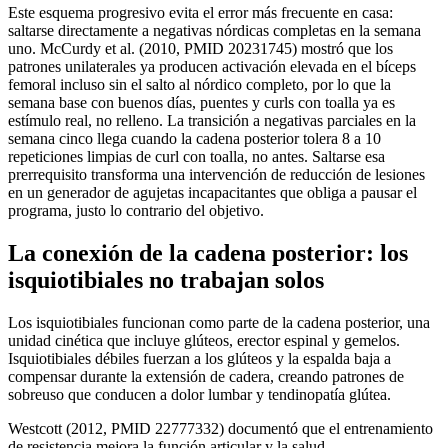
Este esquema progresivo evita el error más frecuente en casa:
saltarse directamente a negativas nórdicas completas en la semana
uno. McCurdy et al. (2010, PMID 20231745) mostró que los
patrones unilaterales ya producen activación elevada en el bíceps
femoral incluso sin el salto al nórdico completo, por lo que la
semana base con buenos días, puentes y curls con toalla ya es
estímulo real, no relleno. La transición a negativas parciales en la
semana cinco llega cuando la cadena posterior tolera 8 a 10
repeticiones limpias de curl con toalla, no antes. Saltarse esa
prerrequisito transforma una intervención de reducción de lesiones
en un generador de agujetas incapacitantes que obliga a pausar el
programa, justo lo contrario del objetivo.
La conexión de la cadena posterior: los
isquiotibiales no trabajan solos
Los isquiotibiales funcionan como parte de la cadena posterior, una
unidad cinética que incluye glúteos, erector espinal y gemelos.
Isquiotibiales débiles fuerzan a los glúteos y la espalda baja a
compensar durante la extensión de cadera, creando patrones de
sobreuso que conducen a dolor lumbar y tendinopatía glútea.
Westcott (2012, PMID 22777332) documentó que el entrenamiento
de resistencia mejora la función articular y la salud