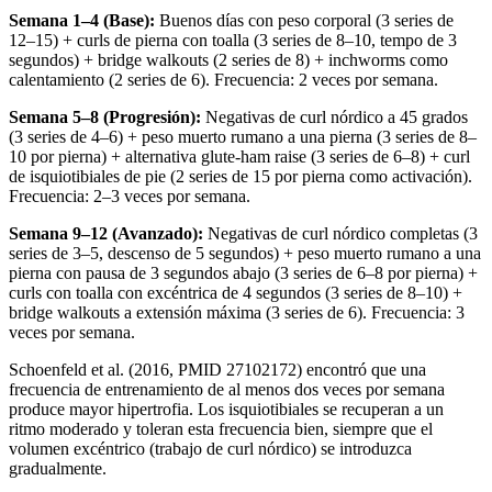
Semana 1–4 (Base):
Buenos días con peso corporal (3 series de
12–15) + curls de pierna con toalla (3 series de 8–10, tempo de 3
segundos) + bridge walkouts (2 series de 8) + inchworms como
calentamiento (2 series de 6). Frecuencia: 2 veces por semana.
Semana 5–8 (Progresión):
Negativas de curl nórdico a 45 grados
(3 series de 4–6) + peso muerto rumano a una pierna (3 series de 8–
10 por pierna) + alternativa glute-ham raise (3 series de 6–8) + curl
de isquiotibiales de pie (2 series de 15 por pierna como activación).
Frecuencia: 2–3 veces por semana.
Semana 9–12 (Avanzado):
Negativas de curl nórdico completas (3
series de 3–5, descenso de 5 segundos) + peso muerto rumano a una
pierna con pausa de 3 segundos abajo (3 series de 6–8 por pierna) +
curls con toalla con excéntrica de 4 segundos (3 series de 8–10) +
bridge walkouts a extensión máxima (3 series de 6). Frecuencia: 3
veces por semana.
Schoenfeld et al. (2016, PMID 27102172) encontró que una
frecuencia de entrenamiento de al menos dos veces por semana
produce mayor hipertrofia. Los isquiotibiales se recuperan a un
ritmo moderado y toleran esta frecuencia bien, siempre que el
volumen excéntrico (trabajo de curl nórdico) se introduzca
gradualmente.