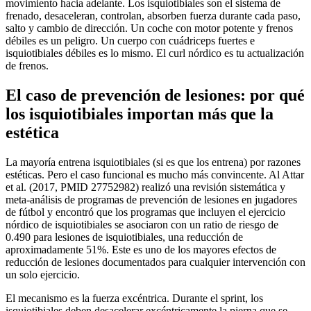
movimiento hacia adelante. Los isquiotibiales son el sistema de
frenado, desaceleran, controlan, absorben fuerza durante cada paso,
salto y cambio de dirección. Un coche con motor potente y frenos
débiles es un peligro. Un cuerpo con cuádriceps fuertes e
isquiotibiales débiles es lo mismo. El curl nórdico es tu actualización
de frenos.
El caso de prevención de lesiones: por qué
los isquiotibiales importan más que la
estética
La mayoría entrena isquiotibiales (si es que los entrena) por razones
estéticas. Pero el caso funcional es mucho más convincente. Al Attar
et al. (2017, PMID 27752982) realizó una revisión sistemática y
meta-análisis de programas de prevención de lesiones en jugadores
de fútbol y encontró que los programas que incluyen el ejercicio
nórdico de isquiotibiales se asociaron con un ratio de riesgo de
0.490 para lesiones de isquiotibiales, una reducción de
aproximadamente 51%. Este es uno de los mayores efectos de
reducción de lesiones documentados para cualquier intervención con
un solo ejercicio.
El mecanismo es la fuerza excéntrica. Durante el sprint, los
isquiotibiales deben desacelerar excéntricamente la pierna que se