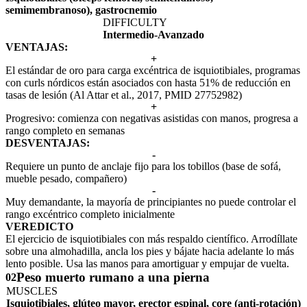
semimembranoso), gastrocnemio
DIFFICULTY
Intermedio-Avanzado
VENTAJAS:
+
El estándar de oro para carga excéntrica de isquiotibiales, programas
con curls nórdicos están asociados con hasta 51% de reducción en
tasas de lesión (Al Attar et al., 2017, PMID 27752982)
+
Progresivo: comienza con negativas asistidas con manos, progresa a
rango completo en semanas
DESVENTAJAS:
-
Requiere un punto de anclaje fijo para los tobillos (base de sofá,
mueble pesado, compañero)
-
Muy demandante, la mayoría de principiantes no puede controlar el
rango excéntrico completo inicialmente
VEREDICTO
El ejercicio de isquiotibiales con más respaldo científico. Arrodíllate
sobre una almohadilla, ancla los pies y bájate hacia adelante lo más
lento posible. Usa las manos para amortiguar y empujar de vuelta.
Peso muerto rumano a una pierna
02
MUSCLES
Isquiotibiales, glúteo mayor, erector espinal, core (anti-rotación)