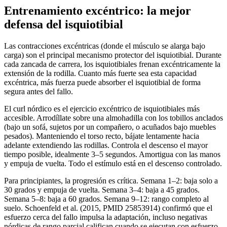
Entrenamiento excéntrico: la mejor
defensa del isquiotibial
Las contracciones excéntricas (donde el músculo se alarga bajo
carga) son el principal mecanismo protector del isquiotibial. Durante
cada zancada de carrera, los isquiotibiales frenan excéntricamente la
extensión de la rodilla. Cuanto más fuerte sea esta capacidad
excéntrica, más fuerza puede absorber el isquiotibial de forma
segura antes del fallo.
El curl nórdico es el ejercicio excéntrico de isquiotibiales más
accesible. Arrodíllate sobre una almohadilla con los tobillos anclados
(bajo un sofá, sujetos por un compañero, o acuñados bajo muebles
pesados). Manteniendo el torso recto, bájate lentamente hacia
adelante extendiendo las rodillas. Controla el descenso el mayor
tiempo posible, idealmente 3–5 segundos. Amortigua con las manos
y empuja de vuelta. Todo el estímulo está en el descenso controlado.
Para principiantes, la progresión es crítica. Semana 1–2: baja solo a
30 grados y empuja de vuelta. Semana 3–4: baja a 45 grados.
Semana 5–8: baja a 60 grados. Semana 9–12: rango completo al
suelo. Schoenfeld et al. (2015, PMID 25853914) confirmó que el
esfuerzo cerca del fallo impulsa la adaptación, incluso negativas
nórdicas de rango parcial califican cuando se ejecutan con esfuerzo