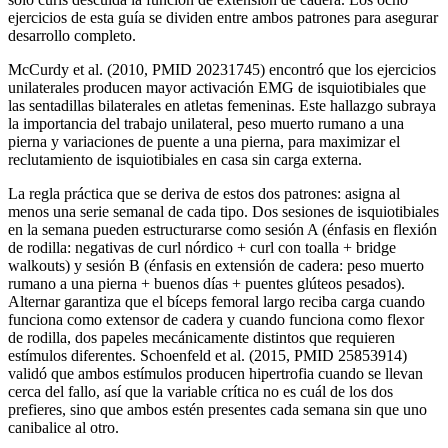
ejercicios de esta guía se dividen entre ambos patrones para asegurar
desarrollo completo.
McCurdy et al. (2010, PMID 20231745) encontró que los ejercicios
unilaterales producen mayor activación EMG de isquiotibiales que
las sentadillas bilaterales en atletas femeninas. Este hallazgo subraya
la importancia del trabajo unilateral, peso muerto rumano a una
pierna y variaciones de puente a una pierna, para maximizar el
reclutamiento de isquiotibiales en casa sin carga externa.
La regla práctica que se deriva de estos dos patrones: asigna al
menos una serie semanal de cada tipo. Dos sesiones de isquiotibiales
en la semana pueden estructurarse como sesión A (énfasis en flexión
de rodilla: negativas de curl nórdico + curl con toalla + bridge
walkouts) y sesión B (énfasis en extensión de cadera: peso muerto
rumano a una pierna + buenos días + puentes glúteos pesados).
Alternar garantiza que el bíceps femoral largo reciba carga cuando
funciona como extensor de cadera y cuando funciona como flexor
de rodilla, dos papeles mecánicamente distintos que requieren
estímulos diferentes. Schoenfeld et al. (2015, PMID 25853914)
validó que ambos estímulos producen hipertrofia cuando se llevan
cerca del fallo, así que la variable crítica no es cuál de los dos
prefieres, sino que ambos estén presentes cada semana sin que uno
canibalice al otro.