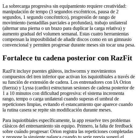
La sobrecarga progresiva sin equipamiento requiere creatividad:
manipulación de tempo (3 segundos excéntricos, pausa de 2
segundos, 1 segundo concéntrico), progresión de rango de
movimiento (sentadillas parciales a profundas), trabajo unilateral
(alternar una pierna o un brazo para duplicar la carga relativa) y
aumento gradual del volumen semanal. Estas cuatro herramientas
compensan la imposibilidad de añadir discos como en un gimnasio
convencional y permiten progresar durante meses sin tocar una pesa.
Fortalece tu cadena posterior con RazFit
RazFit incluye puentes glúteos, inchworms y movimientos
compuestos del tren inferior que activan los isquiotibiales a través de
su función de extensión de cadera. Los entrenadores con IA Orion
(fuerza) y Lyssa (cardio) estructuran sesiones de cadena posterior de
1 a 10 minutos con dificultad progresiva: el sistema incrementa
rango, tempo o carga unilateral cuando superas el umbral de
repeticiones limpias, evitando el estancamiento que aparece cuando
la rutina casera se repite sin modificación durante meses.
Para isquiotibiales específicamente, la app resuelve tres problemas
clásicos del entrenamiento sin equipo. Primero, la falta de feedback
sobre cuándo progresar: Orion registra las repeticiones completadas
y propone la siguiente palanca cuando tu serie previa superó el