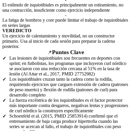
El estímulo de isquiotibiales es principalmente un estiramiento, no
una contracción, insuficiente como ejercicio independiente
-
La fatiga de hombros y core puede limitar el trabajo de isquiotibiales
en series largas
VEREDICTO
Un ejercicio de calentamiento y movilidad, no un constructor
primario. Usa al inicio de cada sesión para preparar la cadena
posterior.
Puntos Clave
📌
Las lesiones de isquiotibiales son frecuentes en deportes con
✓
sprint; en futbolistas, los programas que incluyeron curl nórdico
se asociaron con una reducción cercana al 51% en la tasa de
lesión (Al Attar et al., 2017, PMID 27752982)
Los isquiotibiales cruzan tanto la cadera como la rodilla,
✓
requiriendo ejercicios que carguen extensión de cadera (patrones
de peso muerto) y flexión de rodilla (patrones de curl) para
desarrollo completo
La fuerza excéntrica de los isquiotibiales es el factor protector
✓
más importante contra desgarros, negativas lentas y progresiones
de curl nórdico la construyen específicamente
Schoenfeld et al. (2015, PMID 25853914) confirmó que el
✓
entrenamiento de baja carga produce hipertrofia cuando las
series se acercan al fallo, el trabajo de isquiotibiales con peso