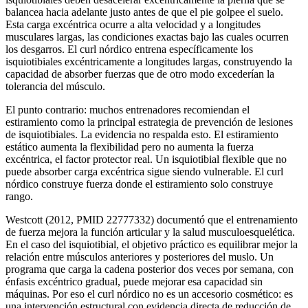
balancea hacia adelante justo antes de que el pie golpee el suelo.
Esta carga excéntrica ocurre a alta velocidad y a longitudes
musculares largas, las condiciones exactas bajo las cuales ocurren
los desgarros. El curl nórdico entrena específicamente los
isquiotibiales excéntricamente a longitudes largas, construyendo la
capacidad de absorber fuerzas que de otro modo excederían la
tolerancia del músculo.
El punto contrario: muchos entrenadores recomiendan el
estiramiento como la principal estrategia de prevención de lesiones
de isquiotibiales. La evidencia no respalda esto. El estiramiento
estático aumenta la flexibilidad pero no aumenta la fuerza
excéntrica, el factor protector real. Un isquiotibial flexible que no
puede absorber carga excéntrica sigue siendo vulnerable. El curl
nórdico construye fuerza donde el estiramiento solo construye
rango.
Westcott (2012, PMID 22777332) documentó que el entrenamiento
de fuerza mejora la función articular y la salud musculoesquelética.
En el caso del isquiotibial, el objetivo práctico es equilibrar mejor la
relación entre músculos anteriores y posteriores del muslo. Un
programa que carga la cadena posterior dos veces por semana, con
énfasis excéntrico gradual, puede mejorar esa capacidad sin
máquinas. Por eso el curl nórdico no es un accesorio cosmético: es
una intervención estructural con evidencia directa de reducción de