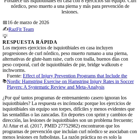
Fortalece tus isquiotibiales en casa con 8 ejercicios sin equipo. Curl
nórdico, peso muerto a una pierna y más para prevención de
lesiones.
📅
16 de marzo de 2026
✍️
RazFit Team
💡
RESPUESTA RÁPIDA
Los mejores ejercicios de isquiotibiales en casa incluyen
progresiones de curl nórdico, peso muerto rumano a una pierna,
alternativas de glute-ham raise, curls con toalla, buenos días con
peso corporal, curl de isquiotibiales de pie, bridge walkouts e
inchworms.
Fuente:
Effect of Injury Prevention Programs that Include the
📚
Nordic Hamstring Exercise on Hamstring Injury Rates in Soccer
Players: A Systematic Review and Meta-Analysis
¿Por qué tantos programas de entrenamiento casero ignoran los
isquiotibiales? La respuesta es incómoda: porque los ejercicios de
isquiotibiales sin equipo son torpes, difíciles y menos evidentes que
las sentadillas o las zancadas. En deportes con sprint y cambios de
dirección, las lesiones de isquiotibiales son un problema frecuente;
Al Attar et al. (2017, PMID 27752982) encontraron que los
programas de prevención que incluían curl nórdico se asociaban con
menos lesiones en futbolistas. La razón práctica no es solo la