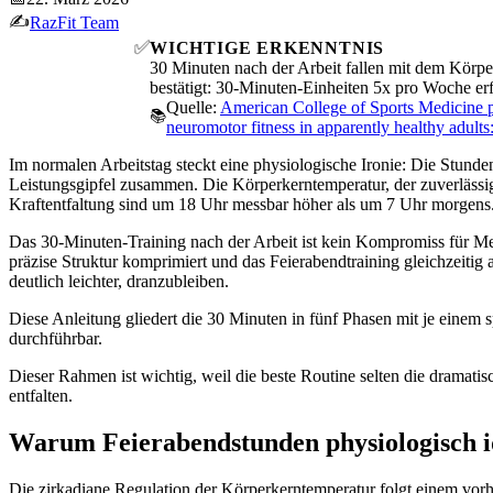
✍️
RazFit Team
✅
WICHTIGE ERKENNTNIS
30 Minuten nach der Arbeit fallen mit dem Kör
bestätigt: 30-Minuten-Einheiten 5x pro Woche e
Quelle:
American College of Sports Medicine po
📚
neuromotor fitness in apparently healthy adults
Im normalen Arbeitstag steckt eine physiologische Ironie: Die Stund
Leistungsgipfel zusammen. Die Körperkerntemperatur, der zuverlässigs
Kraftentfaltung sind um 18 Uhr messbar höher als um 7 Uhr morgens
Das 30-Minuten-Training nach der Arbeit ist kein Kompromiss für Mens
präzise Struktur komprimiert und das Feierabendtraining gleichzeitig
deutlich leichter, dranzubleiben.
Diese Anleitung gliedert die 30 Minuten in fünf Phasen mit je einem 
durchführbar.
Dieser Rahmen ist wichtig, weil die beste Routine selten die dramatisc
entfalten.
Warum Feierabendstunden physiologisch i
Die zirkadiane Regulation der Körperkerntemperatur folgt einem vor