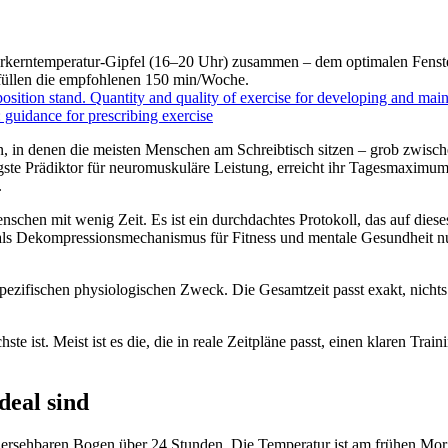
perkerntemperatur-Gipfel (16–20 Uhr) zusammen – dem optimalen Fens
rfüllen die empfohlenen 150 min/Woche.
sition stand. Quantity and quality of exercise for developing and maint
: guidance for prescribing exercise
en, in denen die meisten Menschen am Schreibtisch sitzen – grob zwisc
te Prädiktor für neuromuskuläre Leistung, erreicht ihr Tagesmaximum i
.
chen mit wenig Zeit. Es ist ein durchdachtes Protokoll, das auf dieses
 als Dekompressionsmechanismus für Fitness und mentale Gesundheit nut
spezifischen physiologischen Zweck. Die Gesamtzeit passt exakt, nicht
hste ist. Meist ist es die, die in reale Zeitpläne passt, einen klaren T
deal sind
hersehbaren Bogen über 24 Stunden. Die Temperatur ist am frühen Mor