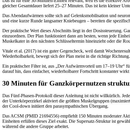
Das ist für eine 30-Minuten-Einheit relevant, weil es die effektive Ar
gleicher Gesamtdauer liefert 25–27 Minuten. Das ist kein kleiner Unte
Das Abendaufwärmen sollte sich auf Gelenksmobilisation und neuro
und eine kurze Runde langsamer Kniebeugen – bereiten die spezifis
Der praktische Wert dieses Abschnitts liegt in der Dosissteuerung. Ga
einzuordnen. Der Plan funktioniert dann am besten, wenn jede Einheit
Muskelkater in den nächsten Schlüsseltermin hineinzieht oder die Rout
Vitale et al. (2017) ist ein guter Gegencheck, weil damit Wochenresul
Wiederholbarkeit, bewegt sich der Plan meist in die richtige Richtung.
Ein praktischer Filter ist, aus „Der Aufwärmvorteil um 17–19 Uhr“ für
darauf hin, dass einfacher, wiederholbarer Fortschritt konstanter wirk
30 Minuten für Ganzkörpernutzen struktu
Das Fünf-Phasen-Protokoll dieser Anleitung ist nicht willkürlich. Je
der Unterkörperzirkel aktiviert die größten Muskelgruppen (maximier
der Cool-down initiiert den parasympathischen Übergang.
Das ACSM (PMID 21694556) empfiehlt 150 Minuten moderater Aktivitä
Einheiten erfüllen dieses Ziel exakt. Die Supersatz-Struktur ist gewä
während die andere Gruppe arbeitet.