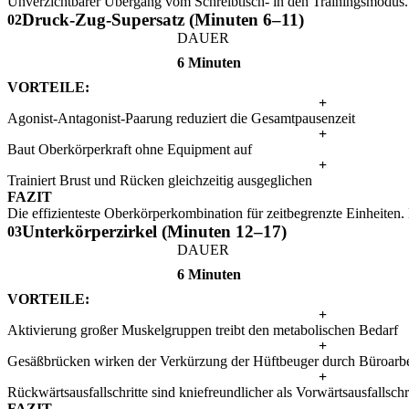
Unverzichtbarer Übergang vom Schreibtisch- in den Trainingsmodus. 
Druck-Zug-Supersatz (Minuten 6–11)
02
DAUER
6 Minuten
VORTEILE:
+
Agonist-Antagonist-Paarung reduziert die Gesamtpausenzeit
+
Baut Oberkörperkraft ohne Equipment auf
+
Trainiert Brust und Rücken gleichzeitig ausgeglichen
FAZIT
Die effizienteste Oberkörperkombination für zeitbegrenzte Einheiten.
Unterkörperzirkel (Minuten 12–17)
03
DAUER
6 Minuten
VORTEILE:
+
Aktivierung großer Muskelgruppen treibt den metabolischen Bedarf
+
Gesäßbrücken wirken der Verkürzung der Hüftbeuger durch Büroarbe
+
Rückwärtsausfallschritte sind kniefreundlicher als Vorwärtsausfallschr
FAZIT