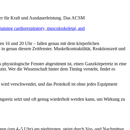
ter für Kraft und Ausdauerleistung. Das ACSM
aining cardiorespiratory, musculoskeletal, and
hen 16 und 20 Uhr – fallen genau mit dem körperlichen
n genau diesem Zeitfenster. Muskelkontraktilität, Reaktionszeit und
 physiologische Fenster abgestimmt ist, einen Ganzkörperreiz in eine
zt. Wer die Wissenschaft hinter dem Timing versteht, findet es
s wird verschwendet, und das Protokoll ist ohne jedes Equipment
rainingsreiz setzt und oft genug wiederholt werden kann, um Wirkung zu
gen (um 4–5 Uhr) am niedrigsten, steigt durch Vor- und Nachmittag