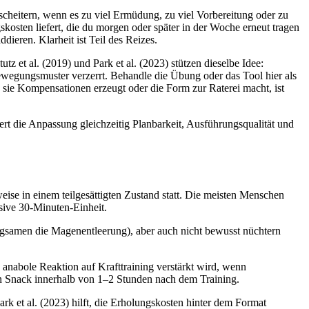
 scheitern, wenn es zu viel Ermüdung, zu viel Vorbereitung oder zu
skosten liefert, die du morgen oder später in der Woche erneut tragen
ieren. Klarheit ist Teil des Reizes.
z et al. (2019) und Park et al. (2023) stützen dieselbe Idee:
egungsmuster verzerrt. Behandle die Übung oder das Tool hier als
sie Kompensationen erzeugt oder die Form zur Raterei macht, ist
sert die Anpassung gleichzeitig Planbarkeit, Ausführungsqualität und
ise in einem teilgesättigten Zustand statt. Die meisten Menschen
sive 30-Minuten-Einheit.
ngsamen die Magenentleerung), aber auch nicht bewusst nüchtern
e anabole Reaktion auf Krafttraining verstärkt wird, wenn
ein Snack innerhalb von 1–2 Stunden nach dem Training.
ark et al. (2023) hilft, die Erholungskosten hinter dem Format