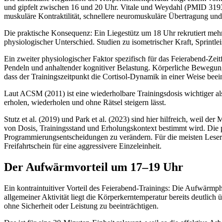
und gipfelt zwischen 16 und 20 Uhr. Vitale und Weydahl (PMID 31938
muskuläre Kontraktilität, schnellere neuromuskuläre Übertragung un
Die praktische Konsequenz: Ein Liegestütz um 18 Uhr rekrutiert mehr 
physiologischer Unterschied. Studien zu isometrischer Kraft, Sprin
Ein zweiter physiologischer Faktor spezifisch für das Feierabend-Zei
Pendeln und anhaltender kognitiver Belastung. Körperliche Bewegung
dass der Trainingszeitpunkt die Cortisol-Dynamik in einer Weise beeinf
Laut ACSM (2011) ist eine wiederholbare Trainingsdosis wichtiger als g
erholen, wiederholen und ohne Rätsel steigern lässt.
Stutz et al. (2019) und Park et al. (2023) sind hier hilfreich, weil d
von Dosis, Trainingsstand und Erholungskontext bestimmt wird. Die pr
Programmierungsentscheidungen zu verändern. Für die meisten Leser 
Freifahrtschein für eine aggressivere Einzeleinheit.
Der Aufwärmvorteil um 17–19 Uhr
Ein kontraintuitiver Vorteil des Feierabend-Trainings: Die Aufwärm
allgemeiner Aktivität liegt die Körperkerntemperatur bereits deutli
ohne Sicherheit oder Leistung zu beeinträchtigen.