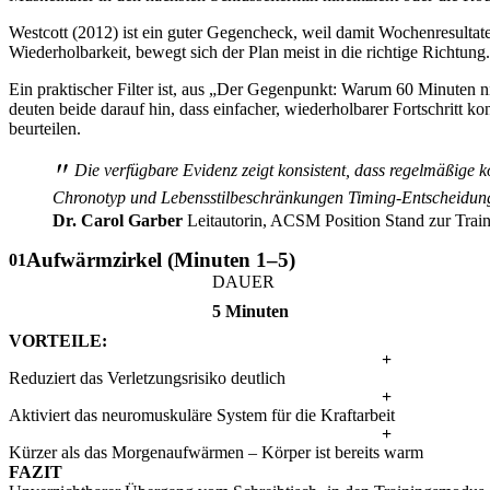
Westcott (2012) ist ein guter Gegencheck, weil damit Wochenresultate 
Wiederholbarkeit, bewegt sich der Plan meist in die richtige Richtung.
Ein praktischer Filter ist, aus „Der Gegenpunkt: Warum 60 Minuten ni
deuten beide darauf hin, dass einfacher, wiederholbarer Fortschritt k
beurteilen.
"
Die verfügbare Evidenz zeigt konsistent, dass regelmäßige kö
Chronotyp und Lebensstilbeschränkungen Timing-Entscheidunge
Dr. Carol Garber
Leitautorin, ACSM Position Stand zur Trai
Aufwärmzirkel (Minuten 1–5)
01
DAUER
5 Minuten
VORTEILE:
+
Reduziert das Verletzungsrisiko deutlich
+
Aktiviert das neuromuskuläre System für die Kraftarbeit
+
Kürzer als das Morgenaufwärmen – Körper ist bereits warm
FAZIT