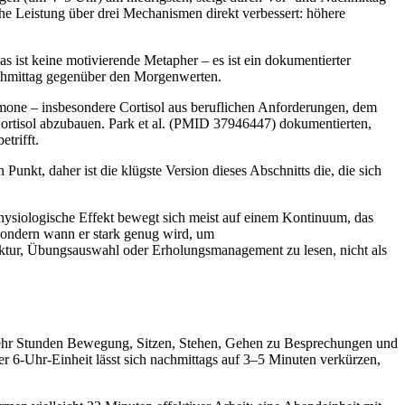
e Leistung über drei Mechanismen direkt verbessert: höhere
s ist keine motivierende Metapher – es ist ein dokumentierter
Nachmittag gegenüber den Morgenwerten.
hormone – insbesondere Cortisol aus beruflichen Anforderungen, dem
Cortisol abzubauen. Park et al. (PMID 37946447) dokumentierten,
trifft.
Punkt, daher ist die klügste Version dieses Abschnitts die, die sich
r physiologische Effekt bewegt sich meist auf einem Kontinuum, das
 sondern wann er stark genug wird, um
uktur, Übungsauswahl oder Erholungsmanagement zu lesen, nicht als
r mehr Stunden Bewegung, Sitzen, Stehen, Gehen zu Besprechungen und
r 6-Uhr-Einheit lässt sich nachmittags auf 3–5 Minuten verkürzen,