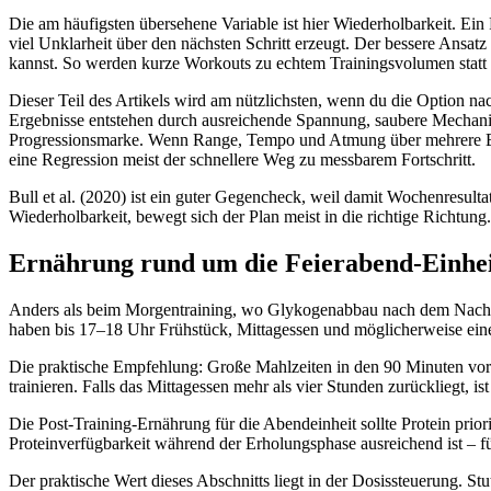
Die am häufigsten übersehene Variable ist hier Wiederholbarkeit. Ein
viel Unklarheit über den nächsten Schritt erzeugt. Der bessere Ansatz
kannst. So werden kurze Workouts zu echtem Trainingsvolumen statt zu 
Dieser Teil des Artikels wird am nützlichsten, wenn du die Option nac
Ergebnisse entstehen durch ausreichende Spannung, saubere Mechan
Progressionsmarke. Wenn Range, Tempo und Atmung über mehrere Einhe
eine Regression meist der schnellere Weg zu messbarem Fortschritt.
Bull et al. (2020) ist ein guter Gegencheck, weil damit Wochenresulta
Wiederholbarkeit, bewegt sich der Plan meist in die richtige Richtung.
Ernährung rund um die Feierabend-Einhe
Anders als beim Morgentraining, wo Glykogenabbau nach dem Nachtfast
haben bis 17–18 Uhr Frühstück, Mittagessen und möglicherweise einen
Die praktische Empfehlung: Große Mahlzeiten in den 90 Minuten vor 
trainieren. Falls das Mittagessen mehr als vier Stunden zurückliegt, 
Die Post-Training-Ernährung für die Abendeinheit sollte Protein prior
Proteinverfügbarkeit während der Erholungsphase ausreichend ist – f
Der praktische Wert dieses Abschnitts liegt in der Dosissteuerung. St