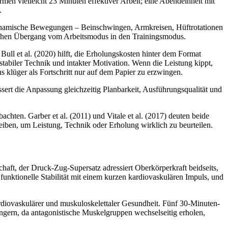
ärmen vielleicht 23 Minuten effektiver Arbeit; eine Abendeinheit mit
.
Dynamische Bewegungen – Beinschwingen, Armkreisen, Hüftrotationen
ischen Übergang vom Arbeitsmodus in den Trainingsmodus.
Bull et al. (2020) hilft, die Erholungskosten hinter dem Format
tabiler Technik und intakter Motivation. Wenn die Leistung kippt,
s klüger als Fortschritt nur auf dem Papier zu erzwingen.
essert die Anpassung gleichzeitig Planbarkeit, Ausführungsqualität und
chten. Garber et al. (2011) und Vitale et al. (2017) deuten beide
bleiben, um Leistung, Technik oder Erholung wirklich zu beurteilen.
chaft, der Druck-Zug-Supersatz adressiert Oberkörperkraft beidseits,
unktionelle Stabilität mit einem kurzen kardiovaskulären Impuls, und
diovaskulärer und muskuloskelettaler Gesundheit. Fünf 30-Minuten-
längern, da antagonistische Muskelgruppen wechselseitig erholen,