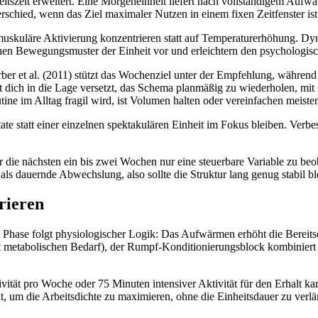
beitszeit erweitert. Eine Morgeneinheit liefert nach vollständigem Aufw
rschied, wenn das Ziel maximaler Nutzen in einem fixen Zeitfenster ist
muskuläre Aktivierung konzentrieren statt auf Temperaturerhöhung. 
chen Bewegungsmuster der Einheit vor und erleichtern den psycholog
rber et al. (2011) stützt das Wochenziel unter der Empfehlung, während 
 dich in die Lage versetzt, das Schema planmäßig zu wiederholen, mit s
ine im Alltag fragil wird, ist Volumen halten oder vereinfachen meisten
tate statt einer einzelnen spektakulären Einheit im Fokus bleiben. Verb
 die nächsten ein bis zwei Wochen nur eine steuerbare Variable zu beoba
t als dauernde Abwechslung, also sollte die Struktur lang genug stabil 
rieren
de Phase folgt physiologischer Logik: Das Aufwärmen erhöht die Bereits
t metabolischen Bedarf), der Rumpf-Konditionierungsblock kombiniert f
t pro Woche oder 75 Minuten intensiver Aktivität für den Erhalt kar
hlt, um die Arbeitsdichte zu maximieren, ohne die Einheitsdauer zu ver