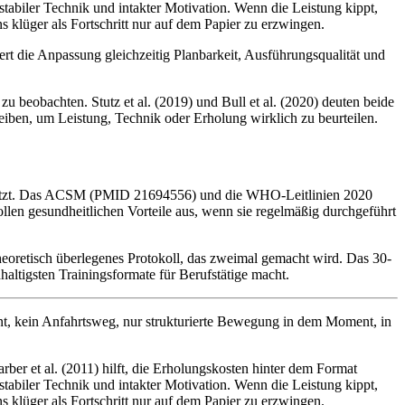
tabiler Technik und intakter Motivation. Wenn die Leistung kippt,
s klüger als Fortschritt nur auf dem Papier zu erzwingen.
sert die Anpassung gleichzeitig Planbarkeit, Ausführungsqualität und
zu beobachten. Stutz et al. (2019) und Bull et al. (2020) deuten beide
bleiben, um Leistung, Technik oder Erholung wirklich zu beurteilen.
gestützt. Das ACSM (PMID 21694556) und die WHO-Leitlinien 2020
llen gesundheitlichen Vorteile aus, wenn sie regelmäßig durchgeführt
 theoretisch überlegenes Protokoll, das zweimal gemacht wird. Das 30-
haltigsten Trainingsformate für Berufstätige macht.
nt, kein Anfahrtsweg, nur strukturierte Bewegung in dem Moment, in
rber et al. (2011) hilft, die Erholungskosten hinter dem Format
tabiler Technik und intakter Motivation. Wenn die Leistung kippt,
s klüger als Fortschritt nur auf dem Papier zu erzwingen.