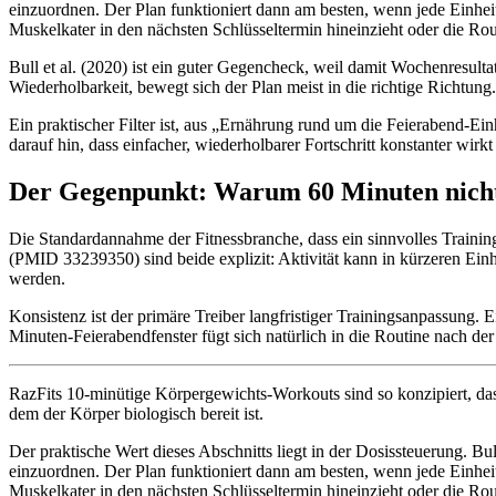
einzuordnen. Der Plan funktioniert dann am besten, wenn jede Einheit
Muskelkater in den nächsten Schlüsseltermin hineinzieht oder die Rout
Bull et al. (2020) ist ein guter Gegencheck, weil damit Wochenresulta
Wiederholbarkeit, bewegt sich der Plan meist in die richtige Richtung.
Ein praktischer Filter ist, aus „Ernährung rund um die Feierabend-Einh
darauf hin, dass einfacher, wiederholbarer Fortschritt konstanter wirk
Der Gegenpunkt: Warum 60 Minuten nicht 
Die Standardannahme der Fitnessbranche, dass ein sinnvolles Traini
(PMID 33239350) sind beide explizit: Aktivität kann in kürzeren Einh
werden.
Konsistenz ist der primäre Treiber langfristiger Trainingsanpassung. 
Minuten-Feierabendfenster fügt sich natürlich in die Routine nach de
RazFits 10-minütige Körpergewichts-Workouts sind so konzipiert, da
dem der Körper biologisch bereit ist.
Der praktische Wert dieses Abschnitts liegt in der Dosissteuerung. Bu
einzuordnen. Der Plan funktioniert dann am besten, wenn jede Einheit
Muskelkater in den nächsten Schlüsseltermin hineinzieht oder die Rout