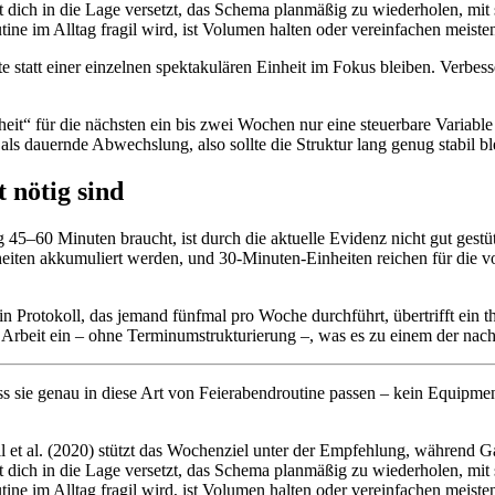
 dich in die Lage versetzt, das Schema planmäßig zu wiederholen, mit s
ine im Alltag fragil wird, ist Volumen halten oder vereinfachen meisten
te statt einer einzelnen spektakulären Einheit im Fokus bleiben. Verbes
eit“ für die nächsten ein bis zwei Wochen nur eine steuerbare Variable 
t als dauernde Abwechslung, also sollte die Struktur lang genug stabil 
nötig sind
ng 45–60 Minuten braucht, ist durch die aktuelle Evidenz nicht gut 
eiten akkumuliert werden, und 30-Minuten-Einheiten reichen für die vo
Ein Protokoll, das jemand fünfmal pro Woche durchführt, übertrifft ein
r Arbeit ein – ohne Terminumstrukturierung –, was es zu einem der nach
ss sie genau in diese Art von Feierabendroutine passen – kein Equipme
ll et al. (2020) stützt das Wochenziel unter der Empfehlung, während Ga
 dich in die Lage versetzt, das Schema planmäßig zu wiederholen, mit s
ine im Alltag fragil wird, ist Volumen halten oder vereinfachen meisten