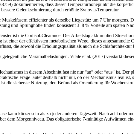
759) dokumentierten, dass dieser Temperaturhöhepunkt die körperlich
d bessere Gelenkschmierung durch erhöhte Synovia-Temperatur.
Muskelfasern effizienter als derselbe Liegestütz um 7 Uhr morgens. Da
tleistung und Sprunghöhe finden konsistent 3–8 % Vorteile am späten 
tfenster ist die Cortisol-Clearance. Der Arbeitstag akkumuliert Stress
 ist einer der effektivsten metabolischen Wege, dieses angesammelte 
lusst, die sowohl die Erholungsqualität als auch die Schlafarchitektur be
elegentliche Maximalbelastungen. Vitale et al. (2017) verstärkt diesen 
er Mechanismus in diesem Abschnitt fast nie nur “an” oder “aus” ist. De
aktische Frage lautet deshalb nicht nur, ob der Mechanismus real ist,
ist die sicherste Nutzung, den Befund als Orientierung für Wochenstr
phase kann kürzer sein als zu jeder anderen Tageszeit. Nach acht ode
ch über dem Morgenniveau. Das obligatorische 7-minütige Aufwärmen eine