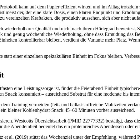
 Protokoll kann auf dem Papier effizient wirken und im Alltag trotzdem
 ist meist der, der eine klare Dosis, einen klaren Endpunkt und Erholung
vereinzelten Kraftakten, die produktiv aussehen, sich aber nicht aufadd
h wiederholbarer Qualität und nicht nach ihrem Härtegrad bewertest. Stut
ik und genug wöchentliche Wiederholung, ohne dass Ermüdung das Bew
iten kontrollierbar bleiben, verdient die Variante mehr Platz. Wenn 
te statt einer einzelnen spektakulären Einheit im Fokus bleiben. Verbes
it
en eine Leistungssorge ist, findet die Feierabend-Einheit typischerwe
 Snack konsumiert – ausreichend Substrat für eine moderate bis inten
dem Training vermeiden (fett- und ballaststoffreiche Mahlzeiten verla
ist ein kleiner Kohlenhydrat-Snack 45–60 Minuten vorher ausreichend.
isieren. Westcotts Übersichtsarbeit (PMID 22777332) bestätigt, dass di
ür die Abendeinheit bedeutet das ein proteinreiches Abendessen oder 
utz et al. (2019) stützt das Wochenziel unter der Empfehlung, während P