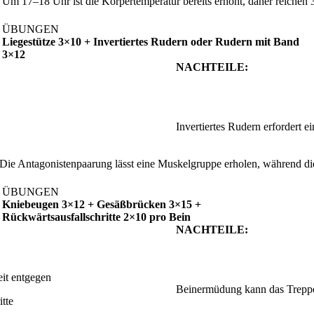
Um 17–18 Uhr ist die Körpertemperatur bereits erhöht, daher reichen 
ÜBUNGEN
Liegestütze 3×10 + Invertiertes Rudern oder Rudern mit Band
3×12
NACHTEILE:
Invertiertes Rudern erfordert e
 Die Antagonistenpaarung lässt eine Muskelgruppe erholen, während die
ÜBUNGEN
Kniebeugen 3×12 + Gesäßbrücken 3×15 +
Rückwärtsausfallschritte 2×10 pro Bein
NACHTEILE:
it entgegen
Beinermüdung kann das Treppe
itte