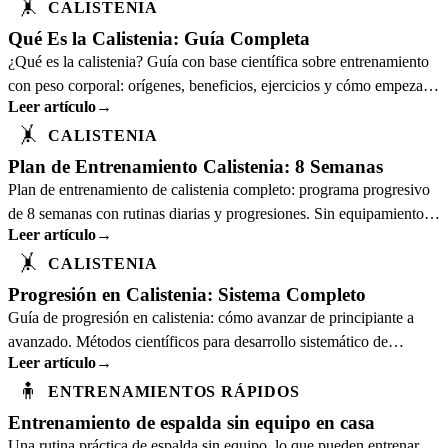
🤸
CALISTENIA
Qué Es la Calistenia: Guía Completa
¿Qué es la calistenia? Guía con base científica sobre entrenamiento
con peso corporal: orígenes, beneficios, ejercicios y cómo empezar
Leer artículo
→
sin equipamiento.
🤸
CALISTENIA
Plan de Entrenamiento Calistenia: 8 Semanas
Plan de entrenamiento de calistenia completo: programa progresivo
de 8 semanas con rutinas diarias y progresiones. Sin equipamiento
Leer artículo
→
necesario.
🤸
CALISTENIA
Progresión en Calistenia: Sistema Completo
Guía de progresión en calistenia: cómo avanzar de principiante a
avanzado. Métodos científicos para desarrollo sistemático de
Leer artículo
→
ejercicios con peso corporal.
🧍
ENTRENAMIENTOS RÁPIDOS
Entrenamiento de espalda sin equipo en casa
Una rutina práctica de espalda sin equipo, lo que pueden entrenar