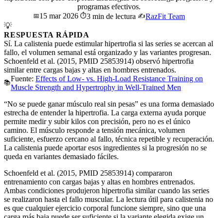
programas efectivos.
15 mar 2026
📅
⏱️
3 min de lectura
✍️
RazFit Team
💡
RESPUESTA RÁPIDA
Sí. La calistenia puede estimular hipertrofia si las series se acercan al
fallo, el volumen semanal está organizado y las variantes progresan.
Schoenfeld et al. (2015, PMID 25853914) observó hipertrofia
similar entre cargas bajas y altas en hombres entrenados.
Fuente:
Effects of Low- vs. High-Load Resistance Training on
📚
Muscle Strength and Hypertrophy in Well-Trained Men
“No se puede ganar músculo real sin pesas” es una forma demasiado
estrecha de entender la hipertrofia. La carga externa ayuda porque
permite medir y subir kilos con precisión, pero no es el único
camino. El músculo responde a tensión mecánica, volumen
suficiente, esfuerzo cercano al fallo, técnica repetible y recuperación.
La calistenia puede aportar esos ingredientes si la progresión no se
queda en variantes demasiado fáciles.
Schoenfeld et al. (2015, PMID 25853914) compararon
entrenamiento con cargas bajas y altas en hombres entrenados.
Ambas condiciones produjeron hipertrofia similar cuando las series
se realizaron hasta el fallo muscular. La lectura útil para calistenia no
es que cualquier ejercicio corporal funcione siempre, sino que una
carga más baja puede ser suficiente si la variante elegida exige un