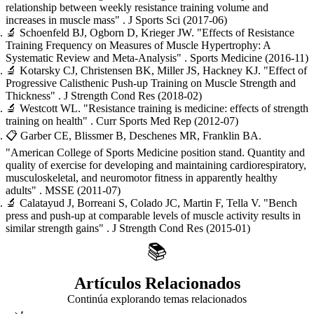
relationship between weekly resistance training volume and
increases in muscle mass"
. J Sports Sci
(2017-06)
🔬
Schoenfeld BJ, Ogborn D, Krieger JW.
"Effects of Resistance
Training Frequency on Measures of Muscle Hypertrophy: A
Systematic Review and Meta-Analysis"
. Sports Medicine
(2016-11)
🔬
Kotarsky CJ, Christensen BK, Miller JS, Hackney KJ.
"Effect of
Progressive Calisthenic Push-up Training on Muscle Strength and
Thickness"
. J Strength Cond Res
(2018-02)
🔬
Westcott WL.
"Resistance training is medicine: effects of strength
training on health"
. Curr Sports Med Rep
(2012-07)
📋
Garber CE, Blissmer B, Deschenes MR, Franklin BA.
"American College of Sports Medicine position stand. Quantity and
quality of exercise for developing and maintaining cardiorespiratory,
musculoskeletal, and neuromotor fitness in apparently healthy
adults"
. MSSE
(2011-07)
🔬
Calatayud J, Borreani S, Colado JC, Martin F, Tella V.
"Bench
press and push-up at comparable levels of muscle activity results in
similar strength gains"
. J Strength Cond Res
(2015-01)
📚
Artículos Relacionados
Continúa explorando temas relacionados