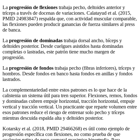
La
progresión de flexiones
trabaja pecho, deltoides anterior y
tríceps a través de docenas de variaciones. Calatayud et al. (2015,
PMID 24983847) respalda que, con actividad muscular comparable,
las flexiones pueden producir ganancias de fuerza similares al press
de banca.
La
progresión de dominadas
trabaja dorsal ancho, bíceps y
deltoides posterior. Desde cuelgues asistidos hasta dominadas
completas o lastradas, este patrón tiene mucho margen de
progresión.
La
progresión de fondos
trabaja pecho (fibras inferiores), tríceps y
hombros. Desde fondos en banco hasta fondos en anillas y fondos
lastrados.
La complementariedad entre estos patrones es lo que hace de la
calistenia un sistema útil para tren superior. Flexiones, remos, fondos
y dominadas cubren empuje horizontal, tracción horizontal, empuje
vertical y tracción vertical. Un practicante que reparte volumen entre
esos patrones reduce el riesgo de entrenar solo pecho y tríceps
mientras descuida espalda alta y deltoides posterior.
Kotarsky et al. (2018, PMID 29466268) es útil como ejemplo de
progresión específica con flexiones, no como prueba de que
cualquier rutina de peso corporal maximice hipertrofia. Para