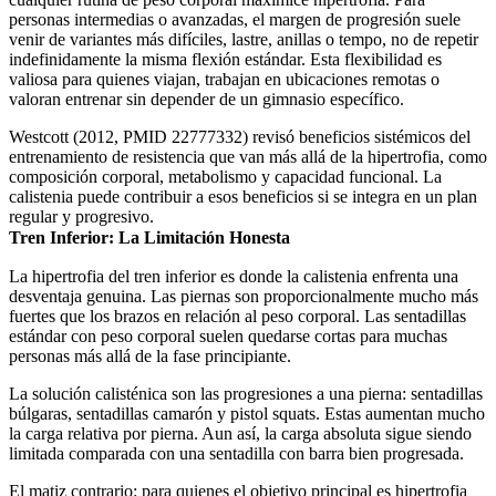
personas intermedias o avanzadas, el margen de progresión suele
venir de variantes más difíciles, lastre, anillas o tempo, no de repetir
indefinidamente la misma flexión estándar. Esta flexibilidad es
valiosa para quienes viajan, trabajan en ubicaciones remotas o
valoran entrenar sin depender de un gimnasio específico.
Westcott (2012, PMID 22777332) revisó beneficios sistémicos del
entrenamiento de resistencia que van más allá de la hipertrofia, como
composición corporal, metabolismo y capacidad funcional. La
calistenia puede contribuir a esos beneficios si se integra en un plan
regular y progresivo.
Tren Inferior: La Limitación Honesta
La hipertrofia del tren inferior es donde la calistenia enfrenta una
desventaja genuina. Las piernas son proporcionalmente mucho más
fuertes que los brazos en relación al peso corporal. Las sentadillas
estándar con peso corporal suelen quedarse cortas para muchas
personas más allá de la fase principiante.
La solución calisténica son las progresiones a una pierna: sentadillas
búlgaras, sentadillas camarón y pistol squats. Estas aumentan mucho
la carga relativa por pierna. Aun así, la carga absoluta sigue siendo
limitada comparada con una sentadilla con barra bien progresada.
El matiz contrario: para quienes el objetivo principal es hipertrofia