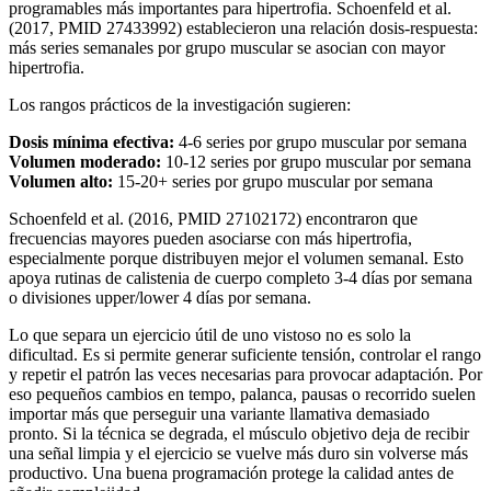
programables más importantes para hipertrofia. Schoenfeld et al.
(2017, PMID 27433992) establecieron una relación dosis-respuesta:
más series semanales por grupo muscular se asocian con mayor
hipertrofia.
Los rangos prácticos de la investigación sugieren:
Dosis mínima efectiva:
4-6 series por grupo muscular por semana
Volumen moderado:
10-12 series por grupo muscular por semana
Volumen alto:
15-20+ series por grupo muscular por semana
Schoenfeld et al. (2016, PMID 27102172) encontraron que
frecuencias mayores pueden asociarse con más hipertrofia,
especialmente porque distribuyen mejor el volumen semanal. Esto
apoya rutinas de calistenia de cuerpo completo 3-4 días por semana
o divisiones upper/lower 4 días por semana.
Lo que separa un ejercicio útil de uno vistoso no es solo la
dificultad. Es si permite generar suficiente tensión, controlar el rango
y repetir el patrón las veces necesarias para provocar adaptación. Por
eso pequeños cambios en tempo, palanca, pausas o recorrido suelen
importar más que perseguir una variante llamativa demasiado
pronto. Si la técnica se degrada, el músculo objetivo deja de recibir
una señal limpia y el ejercicio se vuelve más duro sin volverse más
productivo. Una buena programación protege la calidad antes de