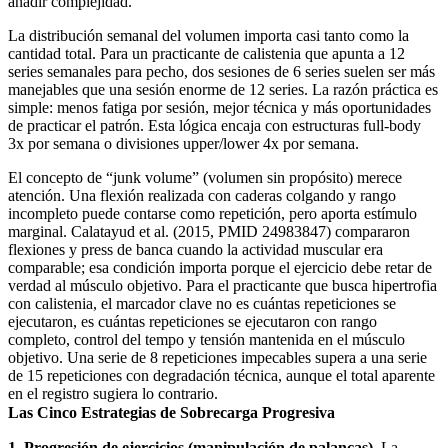
añadir complejidad.
La distribución semanal del volumen importa casi tanto como la
cantidad total. Para un practicante de calistenia que apunta a 12
series semanales para pecho, dos sesiones de 6 series suelen ser más
manejables que una sesión enorme de 12 series. La razón práctica es
simple: menos fatiga por sesión, mejor técnica y más oportunidades
de practicar el patrón. Esta lógica encaja con estructuras full-body
3x por semana o divisiones upper/lower 4x por semana.
El concepto de “junk volume” (volumen sin propósito) merece
atención. Una flexión realizada con caderas colgando y rango
incompleto puede contarse como repetición, pero aporta estímulo
marginal. Calatayud et al. (2015, PMID 24983847) compararon
flexiones y press de banca cuando la actividad muscular era
comparable; esa condición importa porque el ejercicio debe retar de
verdad al músculo objetivo. Para el practicante que busca hipertrofia
con calistenia, el marcador clave no es cuántas repeticiones se
ejecutaron, es cuántas repeticiones se ejecutaron con rango
completo, control del tempo y tensión mantenida en el músculo
objetivo. Una serie de 8 repeticiones impecables supera a una serie
de 15 repeticiones con degradación técnica, aunque el total aparente
en el registro sugiera lo contrario.
Las Cinco Estrategias de Sobrecarga Progresiva
1. Progresión de ejercicios (manipulación de palancas).
La