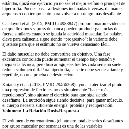
estándar, quizá ese ejercicio ya no sea el mejor estímulo principal de
hipertrofia. Puedes pasar a flexiones inclinadas inversas, diamante,
arqueras o con tempo lento para volver a un rango más desafiante.
Calatayud et al. (2015, PMID 24983847) proporcionaron evidencia
de que flexiones y press de banca pueden producir ganancias de
fuerza similares cuando se iguala la actividad muscular. La palabra
clave para calistenia sigue siendo “progresivo”: la variante debe
ajustarse para que el estímulo no se vuelva demasiado fácil.
El daño muscular no debe convertirse en objetivo. Una fase
excéntrica controlada puede aumentar el tiempo bajo tensión y
mejorar la técnica, pero buscar agujetas fuertes cada semana suele
reducir volumen útil. Para hipertrofia, la serie debe ser desafiante y
repetible, no una prueba de destrucción.
Kotarsky et al. (2018, PMID 29466268) ayuda a aterrizar el punto:
una progresión de flexiones no es simplemente “hacer más
repeticiones”, sino ajustar el ejercicio para que siga siendo
desafiante. La nutrición sigue siendo decisiva: para ganar músculo,
el cuerpo necesita suficiente energía, proteína y recuperación.
Volumen: La Relación Dosis-Respuesta
El volumen de entrenamiento (el número total de series desafiantes
por grupo muscular por semana) es una de las variables