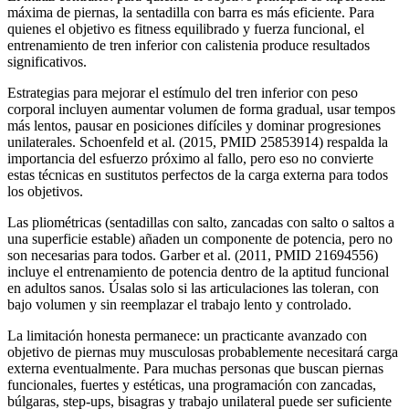
máxima de piernas, la sentadilla con barra es más eficiente. Para
quienes el objetivo es fitness equilibrado y fuerza funcional, el
entrenamiento de tren inferior con calistenia produce resultados
significativos.
Estrategias para mejorar el estímulo del tren inferior con peso
corporal incluyen aumentar volumen de forma gradual, usar tempos
más lentos, pausar en posiciones difíciles y dominar progresiones
unilaterales. Schoenfeld et al. (2015, PMID 25853914) respalda la
importancia del esfuerzo próximo al fallo, pero eso no convierte
estas técnicas en sustitutos perfectos de la carga externa para todos
los objetivos.
Las pliométricas (sentadillas con salto, zancadas con salto o saltos a
una superficie estable) añaden un componente de potencia, pero no
son necesarias para todos. Garber et al. (2011, PMID 21694556)
incluye el entrenamiento de potencia dentro de la aptitud funcional
en adultos sanos. Úsalas solo si las articulaciones las toleran, con
bajo volumen y sin reemplazar el trabajo lento y controlado.
La limitación honesta permanece: un practicante avanzado con
objetivo de piernas muy musculosas probablemente necesitará carga
externa eventualmente. Para muchas personas que buscan piernas
funcionales, fuertes y estéticas, una programación con zancadas,
búlgaras, step-ups, bisagras y trabajo unilateral puede ser suficiente