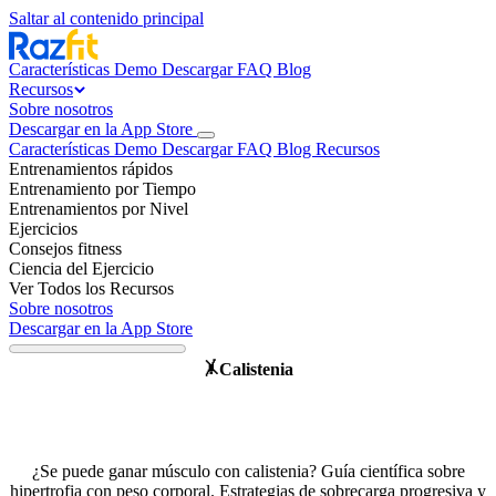
Saltar al contenido principal
Características
Demo
Descargar
FAQ
Blog
Recursos
Sobre nosotros
Descargar en la App Store
Características
Demo
Descargar
FAQ
Blog
Recursos
Entrenamientos rápidos
Entrenamiento por Tiempo
Entrenamientos por Nivel
Ejercicios
Consejos fitness
Ciencia del Ejercicio
Ver Todos los Recursos
Sobre nosotros
Descargar en la App Store
Calistenia
🤸
Gana músculo real solo con
ejercicios de peso corporal
¿Se puede ganar músculo con calistenia? Guía científica sobre
hipertrofia con peso corporal. Estrategias de sobrecarga progresiva y