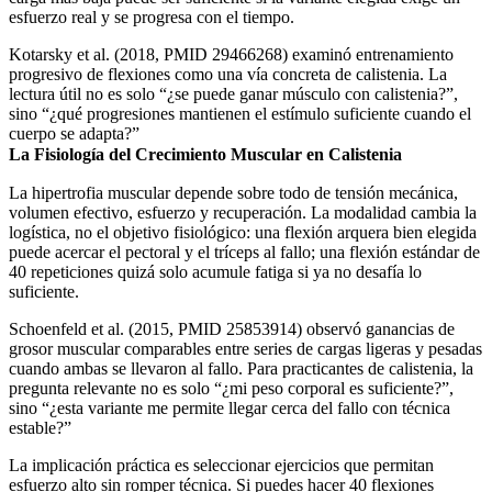
esfuerzo real y se progresa con el tiempo.
Kotarsky et al. (2018, PMID 29466268) examinó entrenamiento
progresivo de flexiones como una vía concreta de calistenia. La
lectura útil no es solo “¿se puede ganar músculo con calistenia?”,
sino “¿qué progresiones mantienen el estímulo suficiente cuando el
cuerpo se adapta?”
La Fisiología del Crecimiento Muscular en Calistenia
La hipertrofia muscular depende sobre todo de tensión mecánica,
volumen efectivo, esfuerzo y recuperación. La modalidad cambia la
logística, no el objetivo fisiológico: una flexión arquera bien elegida
puede acercar el pectoral y el tríceps al fallo; una flexión estándar de
40 repeticiones quizá solo acumule fatiga si ya no desafía lo
suficiente.
Schoenfeld et al. (2015, PMID 25853914) observó ganancias de
grosor muscular comparables entre series de cargas ligeras y pesadas
cuando ambas se llevaron al fallo. Para practicantes de calistenia, la
pregunta relevante no es solo “¿mi peso corporal es suficiente?”,
sino “¿esta variante me permite llegar cerca del fallo con técnica
estable?”
La implicación práctica es seleccionar ejercicios que permitan
esfuerzo alto sin romper técnica. Si puedes hacer 40 flexiones