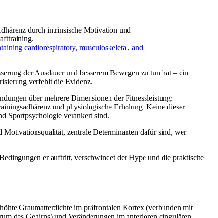
Adhärenz durch intrinsische Motivation und
fttraining.
taining cardiorespiratory, musculoskeletal, and
esserung der Ausdauer und besserem Bewegen zu tun hat – ein
isierung verfehlt die Evidenz.
ndungen über mehrere Dimensionen der Fitnessleistung:
ainingsadhärenz und physiologische Erholung. Keine dieser
nd Sportpsychologie verankert sind.
 Motivationsqualität, zentrale Determinanten dafür sind, wer
n Bedingungen er auftritt, verschwindet der Hype und die praktische
rhöhte Graumatterdichte im präfrontalen Kortex (verbunden mit
rum des Gehirns) und Veränderungen im anterioren cingulären