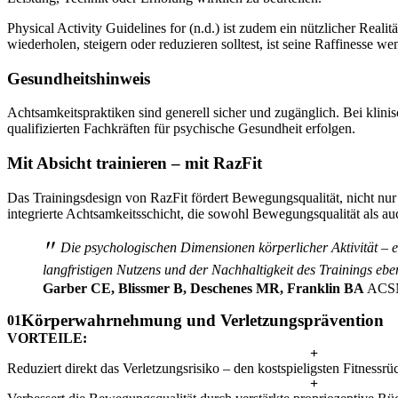
Physical Activity Guidelines for (n.d.) ist zudem ein nützlicher Reali
wiederholen, steigern oder reduzieren solltest, ist seine Raffinesse we
Gesundheitshinweis
Achtsamkeitspraktiken sind generell sicher und zugänglich. Bei klin
qualifizierten Fachkräften für psychische Gesundheit erfolgen.
Mit Absicht trainieren – mit RazFit
Das Trainingsdesign von RazFit fördert Bewegungsqualität, nicht nu
integrierte Achtsamkeitsschicht, die sowohl Bewegungsqualität als au
"
Die psychologischen Dimensionen körperlicher Aktivität – 
langfristigen Nutzens und der Nachhaltigkeit des Trainings eb
Garber CE, Blissmer B, Deschenes MR, Franklin BA
ACSM 
Körperwahrnehmung und Verletzungsprävention
01
VORTEILE:
+
Reduziert direkt das Verletzungsrisiko – den kostspieligsten Fitnessrü
+