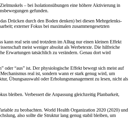
ielmuskels – bei Isolationsübungen eine höhere Aktivierung in
tionsbewegungen gefunden.
n das Drücken durch den Boden denken) bei diesen Mehrgelenks-
nsarbeit; externer Fokus bei maximalen zusammengesetzten
 kann real sein und trotzdem im Alltag nur einen kleinen Effekt
enschaft meist weniger absolut als Werbetexte. Die hilfreiche
sche Erwartungen tatsächlich zu verändern. Genau dort wird
” oder “aus” ist. Der physiologische Effekt bewegt sich meist auf
 Mechanismus real ist, sondern wann er stark genug wird, um
uktur, Übungsauswahl oder Erholungsmanagement zu lesen, nicht als
okus bleiben. Verbessert die Anpassung gleichzeitig Planbarkeit,
e Variable zu beobachten. World Health Organization 2020 (2020) und
chslung, also sollte die Struktur lang genug stabil bleiben, um