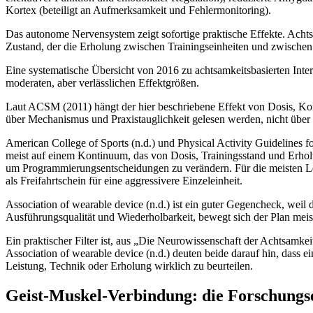
Kortex (beteiligt an Aufmerksamkeit und Fehlermonitoring).
Das autonome Nervensystem zeigt sofortige praktische Effekte. Achtsa
Zustand, der die Erholung zwischen Trainingseinheiten und zwischen 
Eine systematische Übersicht von 2016 zu achtsamkeitsbasierten In
moderaten, aber verlässlichen Effektgrößen.
Laut ACSM (2011) hängt der hier beschriebene Effekt von Dosis, Ko
über Mechanismus und Praxistauglichkeit gelesen werden, nicht über
American College of Sports (n.d.) und Physical Activity Guidelines for
meist auf einem Kontinuum, das von Dosis, Trainingsstand und Erholu
um Programmierungsentscheidungen zu verändern. Für die meisten Les
als Freifahrtschein für eine aggressivere Einzeleinheit.
Association of wearable device (n.d.) ist ein guter Gegencheck, weil 
Ausführungsqualität und Wiederholbarkeit, bewegt sich der Plan meist
Ein praktischer Filter ist, aus „Die Neurowissenschaft der Achtsamke
Association of wearable device (n.d.) deuten beide darauf hin, dass ei
Leistung, Technik oder Erholung wirklich zu beurteilen.
Geist-Muskel-Verbindung: die Forschungs