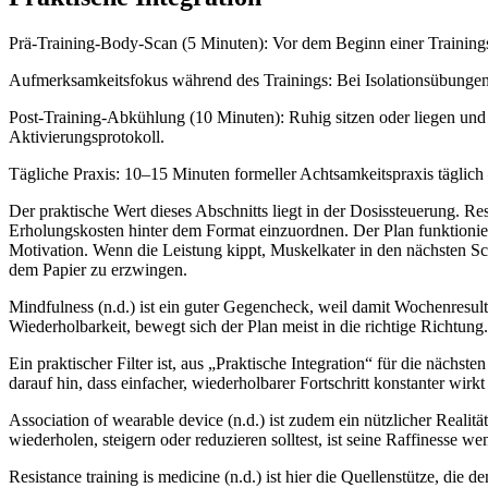
Prä-Training-Body-Scan (5 Minuten): Vor dem Beginn einer Training
Aufmerksamkeitsfokus während des Trainings: Bei Isolationsübungen
Post-Training-Abkühlung (10 Minuten): Ruhig sitzen oder liegen und
Aktivierungsprotokoll.
Tägliche Praxis: 10–15 Minuten formeller Achtsamkeitspraxis täglic
Der praktische Wert dieses Abschnitts liegt in der Dosissteuerung. Res
Erholungskosten hinter dem Format einzuordnen. Der Plan funktionier
Motivation. Wenn die Leistung kippt, Muskelkater in den nächsten Schl
dem Papier zu erzwingen.
Mindfulness (n.d.) ist ein guter Gegencheck, weil damit Wochenresulta
Wiederholbarkeit, bewegt sich der Plan meist in die richtige Richtung.
Ein praktischer Filter ist, aus „Praktische Integration“ für die nächs
darauf hin, dass einfacher, wiederholbarer Fortschritt konstanter wirk
Association of wearable device (n.d.) ist zudem ein nützlicher Realit
wiederholen, steigern oder reduzieren solltest, ist seine Raffinesse we
Resistance training is medicine (n.d.) ist hier die Quellenstütze, die