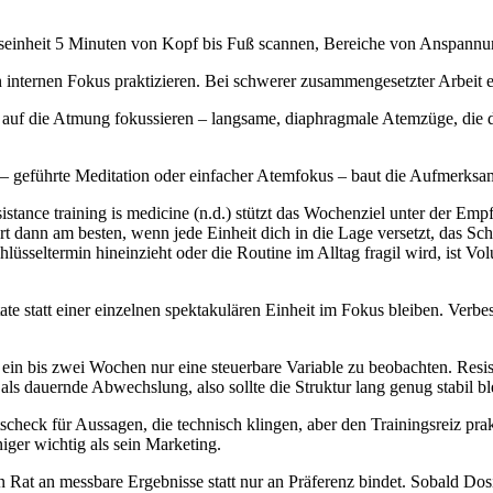
seinheit 5 Minuten von Kopf bis Fuß scannen, Bereiche von Anspannu
 internen Fokus praktizieren. Bei schwerer zusammengesetzter Arbeit
 auf die Atmung fokussieren – langsame, diaphragmale Atemzüge, die d
h – geführte Meditation oder einfacher Atemfokus – baut die Aufmerksa
istance training is medicine (n.d.) stützt das Wochenziel unter der Emp
t dann am besten, wenn jede Einheit dich in die Lage versetzt, das Sch
üsseltermin hineinzieht oder die Routine im Alltag fragil wird, ist Vol
te statt einer einzelnen spektakulären Einheit im Fokus bleiben. Verbe
ten ein bis zwei Wochen nur eine steuerbare Variable zu beobachten. Resi
t als dauernde Abwechslung, also sollte die Struktur lang genug stabil 
ätscheck für Aussagen, die technisch klingen, aber den Trainingsreiz pr
niger wichtig als sein Marketing.
 den Rat an messbare Ergebnisse statt nur an Präferenz bindet. Sobald D