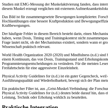
Studien mit EMG-Messung der Muskelaktivierung fanden, dass intern
diesem Muskel erzeugt verglichen mit externem Aufmerksamkeitsfoku
Das Bild ist für zusammengesetzte Bewegungen komplizierter. Forsc
Hochlastübungen eine bessere Kraftproduktion und Bewegungseffizien
Kraftbewegungen.
Der häufigste Fehler in diesem Bereich besteht darin, einen Mechanis
haben, wenn Dosis, Timing und Trainingskontext nicht zusammenpasse
Frage lautet nicht, ob der Mechanismus existiert, sondern wann er g
Wissenschaft praktisch relevant.
World Health Organization 2020 (2020) und Mindfulness (n.d.) sind hi
einem Kontinuum, das von Dosis, Trainingsstand und Erholungskontext
Programmierungsentscheidungen zu verändern. Für die meisten Leser 
Freifahrtschein für eine aggressivere Einzeleinheit.
Physical Activity Guidelines for (n.d.) ist ein guter Gegencheck, weil
Ausführungsqualität und Wiederholbarkeit, bewegt sich der Plan meist
Ein praktischer Filter ist, aus „Geist-Muskel-Verbindung: die Forsc
Physical Activity Guidelines for (n.d.) deuten beide darauf hin, dass 
Leistung, Technik oder Erholung wirklich zu beurteilen.
Praktische Integration