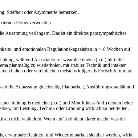
ng, Steifheit oder Asymmetrie bemerken.
 externen Fokus verwenden.
ie Ausatmung verlängern. Das ist ein direktes parasympathisches
mkeits- und emotionalen Regulationskapazitäten in 4–8 Wochen auf.
fehlung, während Association of wearable device (n.d.) hilft, die
ema planmäßig zu wiederholen, mit stabiler Technik und intakter
umen halten oder vereinfachen meistens klüger als Fortschritt nur auf
ssert die Anpassung gleichzeitig Planbarkeit, Ausführungsqualität und
stance training is medicine (n.d.) und Mindfulness (n.d.) deuten beide
bleiben, um Leistung, Technik oder Erholung wirklich zu beurteilen.
aktisch nicht verändern. Wenn ein Tool nicht klarer macht, was du
osis, erwartbare Reaktion und Wiederholbarkeit sichtbar werden, wirkt