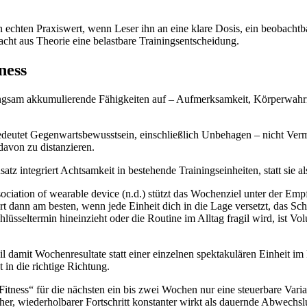
nn echten Praxiswert, wenn Leser ihn an eine klare Dosis, ein beobac
acht aus Theorie eine belastbare Trainingsentscheidung.
ness
ngsam akkumulierende Fähigkeiten auf – Aufmerksamkeit, Körperwahrne
deutet Gegenwartsbewusstsein, einschließlich Unbehagen – nicht Ver
 davon zu distanzieren.
atz integriert Achtsamkeit in bestehende Trainingseinheiten, statt sie a
ociation of wearable device (n.d.) stützt das Wochenziel unter der Empf
t dann am besten, wenn jede Einheit dich in die Lage versetzt, das Sch
üsseltermin hineinzieht oder die Routine im Alltag fragil wird, ist Vol
 damit Wochenresultate statt einer einzelnen spektakulären Einheit im 
 in die richtige Richtung.
m Fitness“ für die nächsten ein bis zwei Wochen nur eine steuerbare Var
er, wiederholbarer Fortschritt konstanter wirkt als dauernde Abwechslun