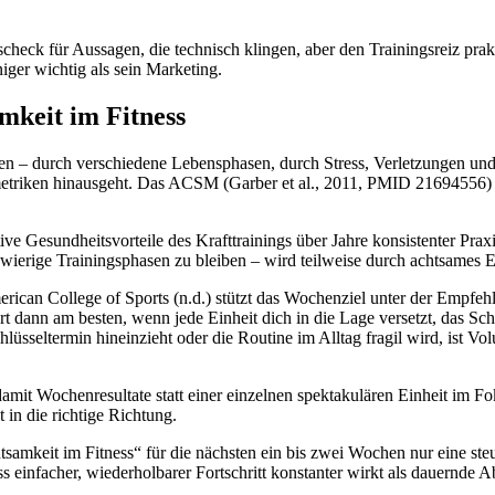
ätscheck für Aussagen, die technisch klingen, aber den Trainingsreiz pr
niger wichtig als sein Marketing.
amkeit im Fitness
alten – durch verschiedene Lebensphasen, durch Stress, Verletzungen un
triken hinausgeht. Das ACSM (Garber et al., 2011, PMID 21694556) ide
e Gesundheitsvorteile des Krafttrainings über Jahre konsistenter Praxi
chwierige Trainingsphasen zu bleiben – wird teilweise durch achtsames
rican College of Sports (n.d.) stützt das Wochenziel unter der Empfehlu
t dann am besten, wenn jede Einheit dich in die Lage versetzt, das Sch
üsseltermin hineinzieht oder die Routine im Alltag fragil wird, ist Vol
damit Wochenresultate statt einer einzelnen spektakulären Einheit im Fo
 in die richtige Richtung.
Achtsamkeit im Fitness“ für die nächsten ein bis zwei Wochen nur eine s
s einfacher, wiederholbarer Fortschritt konstanter wirkt als dauernde A