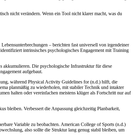
aktisch nicht verändern. Wenn ein Tool nicht klarer macht, was du
d Lebensunterbrechungen – berichten fast universell von irgendeiner
ntifiziert intrinsisches psychologisches Engagement mit Training
s akkumulieren. Die psychologische Infrastruktur für diese
 Engagement aufgebaut.
ng, während Physical Activity Guidelines for (n.d.) hilft, die
ema planmäßig zu wiederholen, mit stabiler Technik und intakter
umen halten oder vereinfachen meistens klüger als Fortschritt nur auf
kus bleiben. Verbessert die Anpassung gleichzeitig Planbarkeit,
teuerbare Variable zu beobachten. American College of Sports (n.d.)
bwechslung, also sollte die Struktur lang genug stabil bleiben, um