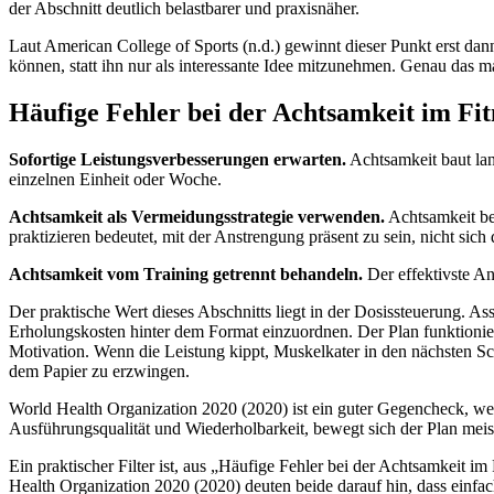
der Abschnitt deutlich belastbarer und praxisnäher.
Laut American College of Sports (n.d.) gewinnt dieser Punkt erst da
können, statt ihn nur als interessante Idee mitzunehmen. Genau das m
Häufige Fehler bei der Achtsamkeit im Fit
Sofortige Leistungsverbesserungen erwarten.
Achtsamkeit baut la
einzelnen Einheit oder Woche.
Achtsamkeit als Vermeidungsstrategie verwenden.
Achtsamkeit be
praktizieren bedeutet, mit der Anstrengung präsent zu sein, nicht sich
Achtsamkeit vom Training getrennt behandeln.
Der effektivste Ans
Der praktische Wert dieses Abschnitts liegt in der Dosissteuerung. Ass
Erholungskosten hinter dem Format einzuordnen. Der Plan funktionier
Motivation. Wenn die Leistung kippt, Muskelkater in den nächsten Schl
dem Papier zu erzwingen.
World Health Organization 2020 (2020) ist ein guter Gegencheck, weil
Ausführungsqualität und Wiederholbarkeit, bewegt sich der Plan meist
Ein praktischer Filter ist, aus „Häufige Fehler bei der Achtsamkeit i
Health Organization 2020 (2020) deuten beide darauf hin, dass einfach