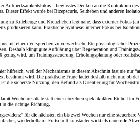
er Aufmerksamkeitsfokus – bewusstes Denken an die Kontraktion des Z
s. Dieser Effekt wurde bei Bizepscurls, Seitheben und anderen Isola
hung zu Kniebeuge und Kreuzheben legt nahe, dass externer Fokus (a
z produzieren kann. Praktische Synthese: interner Fokus bei Isolatio
mus mit einem Versprechen zu verwechseln. Ein physiologischer Prozess
n. Deshalb klingt gute Aufklärung über Regeneration und Trainingswiss
roß genug wird, um Trainingssteuerung, Erholungsplanung oder realisti
er hilfreich, weil der Mechanismus in diesem Abschnitt fast nie nur “an
 bestimmt wird. Die praktische Frage lautet deshalb nicht nur, ob der
ist die sicherste Nutzung, den Befund als Orientierung für Wochenstr
 damit Wochenresultate statt einer einzelnen spektakulären Einheit im F
 in die richtige Richtung.
hungsevidenz“ für die nächsten ein bis zwei Wochen nur eine steuerbar
einfacher, wiederholbarer Fortschritt konstanter wirkt als dauernde Abwe