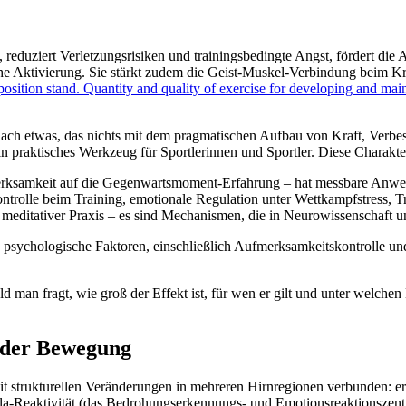
eduziert Verletzungsrisiken und trainingsbedingte Angst, fördert die 
e Aktivierung. Sie stärkt zudem die Geist-Muskel-Verbindung beim Kra
sition stand. Quantity and quality of exercise for developing and main
t nach etwas, das nichts mit dem pragmatischen Aufbau von Kraft, Verb
in praktisches Werkzeug für Sportlerinnen und Sportler. Diese Charakter
fmerksamkeit auf die Gegenwartsmoment-Erfahrung – hat messbare Anwe
olle beim Training, emotionale Regulation unter Wettkampfstress, Tr
meditativer Praxis – es sind Mechanismen, die in Neurowissenschaft u
 psychologische Faktoren, einschließlich Aufmerksamkeitskontrolle und
d man fragt, wie groß der Effekt ist, für wen er gilt und unter welche
n der Bewegung
it strukturellen Veränderungen in mehreren Hirnregionen verbunden: e
ala-Reaktivität (das Bedrohungserkennungs- und Emotionsreaktionszent