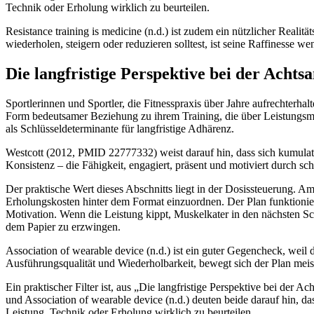
Technik oder Erholung wirklich zu beurteilen.
Resistance training is medicine (n.d.) ist zudem ein nützlicher Realit
wiederholen, steigern oder reduzieren solltest, ist seine Raffinesse we
Die langfristige Perspektive bei der Achts
Sportlerinnen und Sportler, die Fitnesspraxis über Jahre aufrechterh
Form bedeutsamer Beziehung zu ihrem Training, die über Leistungsme
als Schlüsseldeterminante für langfristige Adhärenz.
Westcott (2012, PMID 22777332) weist darauf hin, dass sich kumulativ
Konsistenz – die Fähigkeit, engagiert, präsent und motiviert durch s
Der praktische Wert dieses Abschnitts liegt in der Dosissteuerung. Ame
Erholungskosten hinter dem Format einzuordnen. Der Plan funktionier
Motivation. Wenn die Leistung kippt, Muskelkater in den nächsten Schl
dem Papier zu erzwingen.
Association of wearable device (n.d.) ist ein guter Gegencheck, weil 
Ausführungsqualität und Wiederholbarkeit, bewegt sich der Plan meist
Ein praktischer Filter ist, aus „Die langfristige Perspektive bei der 
und Association of wearable device (n.d.) deuten beide darauf hin, das
Leistung, Technik oder Erholung wirklich zu beurteilen.