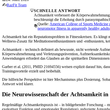
✍️
RazFit Team
💡
SCHNELLE ANTWORT
Achtsamkeit verbessert die Körperwahrnehmung, r
beschleunigt die Erholung durch parasympathisch
Quelle:
American College of Sports Medicine po
📚
neuromotor fitness in apparently healthy adults
Achtsamkeit hat ein Reputationsproblem in Fitnesskreisen. Es kling
Wellness-Zusatz für Meditationsenthusiastinnen und -enthusiasten, ke
Achtsamkeit – technisch definiert als bewusste, nicht wertende Au
Körperwahrnehmung und Verletzungsprävention, Aufmerksamkeitskontr
Anwendungen erfordert das Glauben an die spirituellen Dimensionen 
Garber et al. (2011, PMID 21694556) weisen explizit darauf hin, dass
Trainingsvorteile erzielt und beibehält.
Die hilfreiche Perspektive ist hier Mechanismus plus Dosierung. Sobal
Antwort wird klarer.
Die Neurowissenschaft der Achtsamkeit i
Regelmäßige Achtsamkeitspraxis ist – in bildgebender Forschung – m
exekutiver Funktion und emotionaler Regulation), reduzierte Amygd