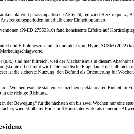
mkeit aktiviert parasympathische Aktivität, reduziert Herzfrequenz, B
Anstrengungsperioden innerhalb einer Einheit optimiert.
terventionen (PMID 27553810) fand konsistente Effekte auf Kortisols
ntext und Erholungszustand ab und nicht vom Hype. ACSM (2022) kommt
 Marketingschlagworte.
 (n.d.) sind hier hilfreich, weil der Mechanismus in diesem Abschnitt f
ngskontext bestimmt wird. Die praktische Frage lautet deshalb nicht nu
er ist die sicherste Nutzung, den Befund als Orientierung für Woche
damit Wochenresultate statt einer einzelnen spektakulären Einheit im Fo
 in die richtige Richtung.
it in der Bewegung“ für die nächsten ein bis zwei Wochen nur eine steu
nfacher, wiederholbarer Fortschritt konstanter wirkt als dauernde Abwec
evidenz