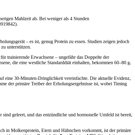
herigen Mahlzeit ab. Bei weniger als 4 Stunden
28919842).
rholungsgerät – es ist, genug Protein zu essen. Studien zeigen jedoch
 zu unterstützen.
 für trainierende Erwachsene – ungefähr das Doppelte der
chsene, die eine westliche Standarddiät einhalten, bekommen 60–80 g.
uf eine 30-Minuten-Dringlichkeit vereinfachte. Die aktuelle Evidenz,
hme der primäre Treiber der Erholungsergebnisse ist, wobei Timing
 sind geleert, und das entzündliche und hormonelle Umfeld ist bereit,
ich in Molkenprotein, Eiern und Hähnchen vorkommt, ist der primäre