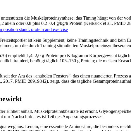
unterstützen die Muskelproteinsynthese; das Timing hängt von der vor
2 allein oder 0,8 plus 0,2–0,4 g/kg/h Protein (Kerksick et al., PMID 
n position stand: protein and exercise
Freizeitsportler ist kein Supplement, keine Trainingstechnik und kein E
fnehmen, um die durch Training stimulierten Muskelproteinsyntheseraten
676) empfiehlt 1,4–2,0 g Protein pro Kilogramm Körpergewicht täglich
tlich trainiert, benötigt täglich 105–150 g Protein; die meisten Erwa
t seit der Ära des „anabolen Fensters“, das einen nuancierten Prozess a
al., 2017, PMID 28919842), zeigt, dass die tägliche Gesamtproteinaufna
bewirkt
der Einheit anhält. Muskelproteinabbaurate ist erhöht, Glykogenspeicher
t nur Nachschub – es ist Teil des Anpassungsprozesses.
alweg aus. Leucin, eine essentielle Aminosäure, die besonders reichl