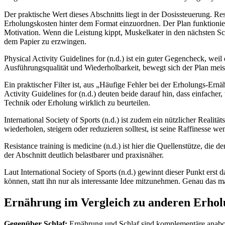
Der praktische Wert dieses Abschnitts liegt in der Dosissteuerung. Res
Erholungskosten hinter dem Format einzuordnen. Der Plan funktionier
Motivation. Wenn die Leistung kippt, Muskelkater in den nächsten Schl
dem Papier zu erzwingen.
Physical Activity Guidelines for (n.d.) ist ein guter Gegencheck, weil
Ausführungsqualität und Wiederholbarkeit, bewegt sich der Plan meist
Ein praktischer Filter ist, aus „Häufige Fehler bei der Erholungs-Ern
Activity Guidelines for (n.d.) deuten beide darauf hin, dass einfacher
Technik oder Erholung wirklich zu beurteilen.
International Society of Sports (n.d.) ist zudem ein nützlicher Realit
wiederholen, steigern oder reduzieren solltest, ist seine Raffinesse we
Resistance training is medicine (n.d.) ist hier die Quellenstütze, die
der Abschnitt deutlich belastbarer und praxisnäher.
Laut International Society of Sports (n.d.) gewinnt dieser Punkt ers
können, statt ihn nur als interessante Idee mitzunehmen. Genau das m
Ernährung im Vergleich zu anderen Erhol
Gegenüber Schlaf:
Ernährung und Schlaf sind komplementäre anabole 