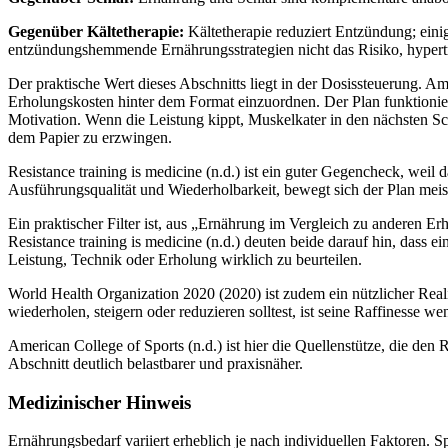
Gegenüber Kältetherapie:
Kältetherapie reduziert Entzündung; ein
entzündungshemmende Ernährungsstrategien nicht das Risiko, hyper
Der praktische Wert dieses Abschnitts liegt in der Dosissteuerung. A
Erholungskosten hinter dem Format einzuordnen. Der Plan funktionier
Motivation. Wenn die Leistung kippt, Muskelkater in den nächsten Schl
dem Papier zu erzwingen.
Resistance training is medicine (n.d.) ist ein guter Gegencheck, weil 
Ausführungsqualität und Wiederholbarkeit, bewegt sich der Plan meist
Ein praktischer Filter ist, aus „Ernährung im Vergleich zu anderen Er
Resistance training is medicine (n.d.) deuten beide darauf hin, dass e
Leistung, Technik oder Erholung wirklich zu beurteilen.
World Health Organization 2020 (2020) ist zudem ein nützlicher Reali
wiederholen, steigern oder reduzieren solltest, ist seine Raffinesse we
American College of Sports (n.d.) ist hier die Quellenstütze, die den
Abschnitt deutlich belastbarer und praxisnäher.
Medizinischer Hinweis
Ernährungsbedarf variiert erheblich je nach individuellen Faktoren. S