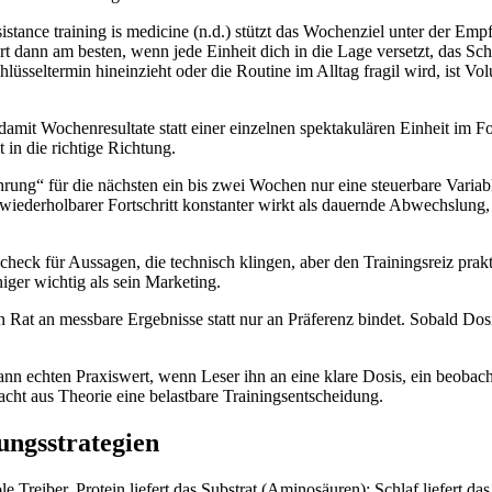
istance training is medicine (n.d.) stützt das Wochenziel unter der Empfe
t dann am besten, wenn jede Einheit dich in die Lage versetzt, das Sch
üsseltermin hineinzieht oder die Routine im Alltag fragil wird, ist Vol
 damit Wochenresultate statt einer einzelnen spektakulären Einheit im F
 in die richtige Richtung.
ährung“ für die nächsten ein bis zwei Wochen nur eine steuerbare Variab
, wiederholbarer Fortschritt konstanter wirkt als dauernde Abwechslung, 
ätscheck für Aussagen, die technisch klingen, aber den Trainingsreiz pra
niger wichtig als sein Marketing.
 den Rat an messbare Ergebnisse statt nur an Präferenz bindet. Sobald D
t dann echten Praxiswert, wenn Leser ihn an eine klare Dosis, ein beo
acht aus Theorie eine belastbare Trainingsentscheidung.
ungsstrategien
Treiber. Protein liefert das Substrat (Aminosäuren); Schlaf liefert 