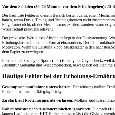
Vor dem Schlafen (30–60 Minuten vor dem Schlafengehen):
20–40
Der häufigste Fehler in diesem Bereich besteht darin, einen Mechanis
haben, wenn Dosis, Timing und Trainingskontext nicht zusammenpasse
Frage lautet nicht, ob der Mechanismus existiert, sondern wann er g
Wissenschaft praktisch relevant.
Der praktische Wert dieses Abschnitts liegt in der Dosissteuerung. W
Erholungskosten hinter dem Format einzuordnen. Der Plan funktionier
Motivation. Wenn die Leistung kippt, Muskelkater in den nächsten Schl
dem Papier zu erzwingen.
International Society of Sports (n.d.) ist ein guter Gegencheck, weil 
Ausführungsqualität und Wiederholbarkeit, bewegt sich der Plan meist
Häufige Fehler bei der Erholungs-Ernähr
Gesamtproteinaufnahme unterschätzen.
Der wirkungsvollste Ernähr
Proteinaufnahme nur 0,6 g/kg beträgt.
Zu stark auf Proteinpräparate verlassen.
Molken- und Kaseinpräpara
Kohlenhydrate nach Ausdauereinheiten ignorieren.
Die nach 60+ 
langen Lauf oder einer HIIT-Einheit zu essen lässt die Glykogensynth