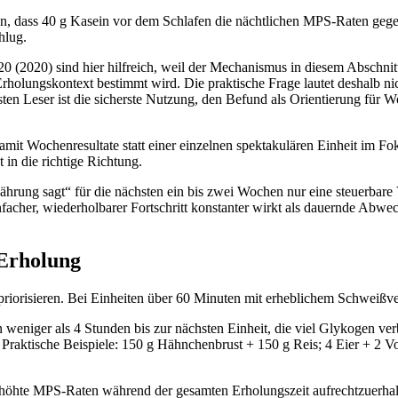
ten, dass 40 g Kasein vor dem Schlafen die nächtlichen MPS-Raten geg
hlug.
 (2020) sind hier hilfreich, weil der Mechanismus in diesem Abschnitt 
rholungskontext bestimmt wird. Die praktische Frage lautet deshalb nic
ten Leser ist die sicherste Nutzung, den Befund als Orientierung für
damit Wochenresultate statt einer einzelnen spektakulären Einheit im Fo
 in die richtige Richtung.
nährung sagt“ für die nächsten ein bis zwei Wochen nur eine steuerbare
infacher, wiederholbarer Fortschritt konstanter wirkt als dauernde Abwec
 Erholung
priorisieren. Bei Einheiten über 60 Minuten mit erheblichem Schweißve
n weniger als 4 Stunden bis zur nächsten Einheit, die viel Glykogen v
Praktische Beispiele: 150 g Hähnchenbrust + 150 g Reis; 4 Eier + 2 Vo
rhöhte MPS-Raten während der gesamten Erholungszeit aufrechtzuerhal