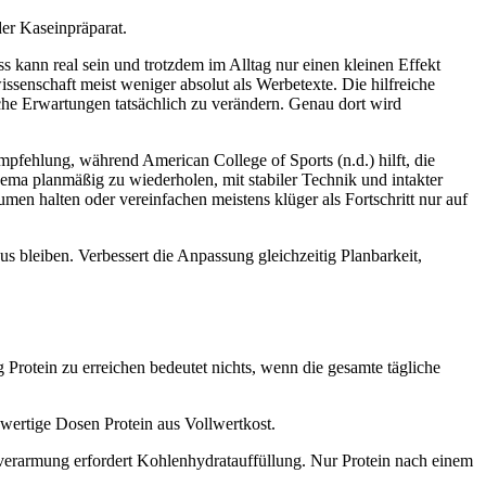
er Kaseinpräparat.
 kann real sein und trotzdem im Alltag nur einen kleinen Effekt
enschaft meist weniger absolut als Werbetexte. Die hilfreiche
sche Erwartungen tatsächlich zu verändern. Genau dort wird
mpfehlung, während American College of Sports (n.d.) hilft, die
ema planmäßig zu wiederholen, mit stabiler Technik und intakter
umen halten oder vereinfachen meistens klüger als Fortschritt nur auf
kus bleiben. Verbessert die Anpassung gleichzeitig Planbarkeit,
 Protein zu erreichen bedeutet nichts, wenn die gesamte tägliche
hwertige Dosen Protein aus Vollwertkost.
verarmung erfordert Kohlenhydratauffüllung. Nur Protein nach einem