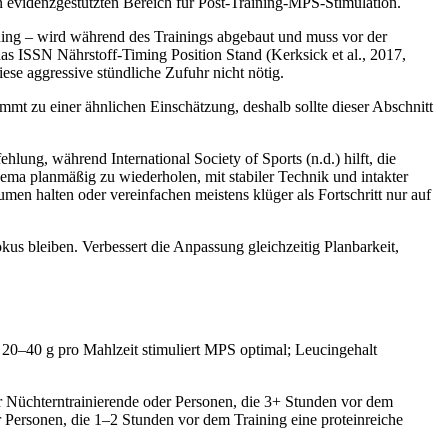
n evidenzgestützten Bereich für Post-Training-MPS-Stimulation.
ining – wird während des Trainings abgebaut und muss vor der
das ISSN Nährstoff-Timing Position Stand (Kerksick et al., 2017,
se aggressive stündliche Zufuhr nicht nötig.
 zu einer ähnlichen Einschätzung, deshalb sollte dieser Abschnitt
hlung, während International Society of Sports (n.d.) hilft, die
ema planmäßig zu wiederholen, mit stabiler Technik und intakter
umen halten oder vereinfachen meistens klüger als Fortschritt nur auf
okus bleiben. Verbessert die Anpassung gleichzeitig Planbarkeit,
 20–40 g pro Mahlzeit stimuliert MPS optimal; Leucingehalt
r Nüchterntrainierende oder Personen, die 3+ Stunden vor dem
r Personen, die 1–2 Stunden vor dem Training eine proteinreiche