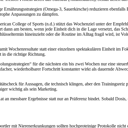
ige Ernährungsstrategien (Omega-3, Sauerkirsche) reduzieren ebenfall
trophe Anpassungen zu dämpfen.
merican College of Sports (n.d.) stützt das Wochenziel unter der Empfe
t dann am besten, wenn jede Einheit dich in die Lage versetzt, das Sch
üsseltermin hineinzieht oder die Routine im Alltag fragil wird, ist Vol
damit Wochenresultate statt einer einzelnen spektakulären Einheit im Fo
 in die richtige Richtung.
holungsstrategien“ für die nächsten ein bis zwei Wochen nur eine steue
infacher, wiederholbarer Fortschritt konstanter wirkt als dauernde Abwec
tätscheck für Aussagen, die technisch klingen, aber den Trainingsreiz 
niger wichtig als sein Marketing.
 Rat an messbare Ergebnisse statt nur an Präferenz bindet. Sobald Dosis
portler mit Nierenerkrankungen sollten hochproteinige Protokolle nicht