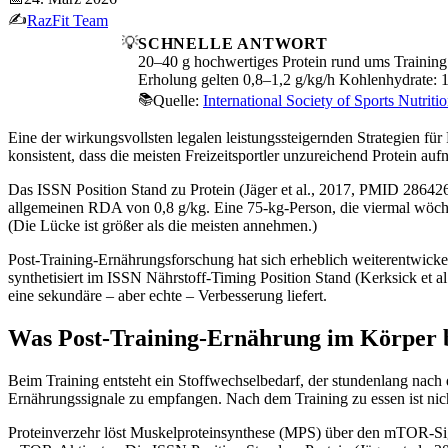
✍️
RazFit Team
💡
SCHNELLE ANTWORT
20–40 g hochwertiges Protein rund ums Training 
Erholung gelten 0,8–1,2 g/kg/h Kohlenhydrate: 1,
📚
Quelle:
International Society of Sports Nutritio
Eine der wirkungsvollsten legalen leistungssteigernden Strategien für 
konsistent, dass die meisten Freizeitsportler unzureichend Protein au
Das ISSN Position Stand zu Protein (Jäger et al., 2017, PMID 28642
allgemeinen RDA von 0,8 g/kg. Eine 75-kg-Person, die viermal wöchen
(Die Lücke ist größer als die meisten annehmen.)
Post-Training-Ernährungsforschung hat sich erheblich weiterentwickel
synthetisiert im ISSN Nährstoff-Timing Position Stand (Kerksick et 
eine sekundäre – aber echte – Verbesserung liefert.
Was Post-Training-Ernährung im Körper 
Beim Training entsteht ein Stoffwechselbedarf, der stundenlang nach 
Ernährungssignale zu empfangen. Nach dem Training zu essen ist nich
Proteinverzehr löst Muskelproteinsynthese (MPS) über den mTOR-Sign