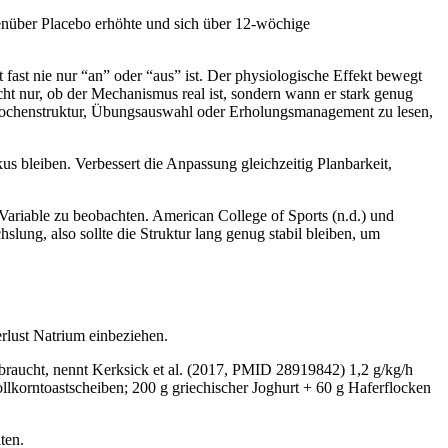
enüber Placebo erhöhte und sich über 12-wöchige
fast nie nur “an” oder “aus” ist. Der physiologische Effekt bewegt
ht nur, ob der Mechanismus real ist, sondern wann er stark genug
 Wochenstruktur, Übungsauswahl oder Erholungsmanagement zu lesen,
kus bleiben. Verbessert die Anpassung gleichzeitig Planbarkeit,
 Variable zu beobachten. American College of Sports (n.d.) und
hslung, also sollte die Struktur lang genug stabil bleiben, um
rlust Natrium einbeziehen.
erbraucht, nennt Kerksick et al. (2017, PMID 28919842) 1,2 g/kg/h
llkorntoastscheiben; 200 g griechischer Joghurt + 60 g Haferflocken
ten.