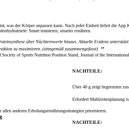
timmt, was der Körper anpassen kann. Nach jeder Einheit liefert die App
lenhydratziele. Smart trainieren, smarter ernähren.
proteinsynthese über Nüchternwerte hinaus. Aktuelle Evidenz unterstü
"
Reaktion zu maximieren. (sinngemäß zusammengefasst)
l Society of Sports Nutrition Position Stand, Journal of the Internationa
NACHTEILE:
Über 40 g zeigt begrenzten zu
Erfordert Mahlzeitenplanung r
 allen anderen Erholungsernährungsstrategien priorisieren.
g
NACHTEILE: