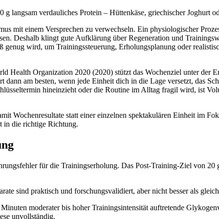
 g langsam verdauliches Protein – Hüttenkäse, griechischer Joghurt od
mus mit einem Versprechen zu verwechseln. Ein physiologischer Prozess
n. Deshalb klingt gute Aufklärung über Regeneration und Trainingswiss
roß genug wird, um Trainingssteuerung, Erholungsplanung oder realisti
orld Health Organization 2020 (2020) stützt das Wochenziel unter der E
t dann am besten, wenn jede Einheit dich in die Lage versetzt, das Sch
üsseltermin hineinzieht oder die Routine im Alltag fragil wird, ist Vol
damit Wochenresultate statt einer einzelnen spektakulären Einheit im Fo
 in die richtige Richtung.
ung
ungsfehler für die Trainingserholung. Das Post-Training-Ziel von 20 g
te sind praktisch und forschungsvalidiert, aber nicht besser als gleic
Minuten moderater bis hoher Trainingsintensität auftretende Glykogen
ese unvollständig.