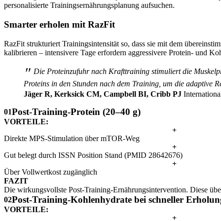
personalisierte Trainingsernährungsplanung aufsuchen.
Smarter erholen mit RazFit
RazFit strukturiert Trainingsintensität so, dass sie mit dem übereins
kalibrieren – intensivere Tage erfordern aggressivere Protein- und Koh
"
Die Proteinzufuhr nach Krafttraining stimuliert die Muskel
Proteins in den Stunden nach dem Training, um die adaptive 
Jäger R, Kerksick CM, Campbell BI, Cribb PJ
Internationa
Post-Training-Protein (20–40 g)
01
VORTEILE:
+
Direkte MPS-Stimulation über mTOR-Weg
+
Gut belegt durch ISSN Position Stand (PMID 28642676)
+
Über Vollwertkost zugänglich
FAZIT
Die wirkungsvollste Post-Training-Ernährungsintervention. Diese über
Post-Training-Kohlenhydrate bei schneller Erholun
02
VORTEILE:
+