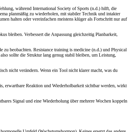
hlung, während International Society of Sports (n.d.) hilft, die
ema planmäßig zu wiederholen, mit stabiler Technik und intakter
umen halten oder vereinfachen meistens klüger als Fortschritt nur auf
okus bleiben. Verbessert die Anpassung gleichzeitig Planbarkeit,
le zu beobachten. Resistance training is medicine (n.d.) und Physical
also sollte die Struktur lang genug stabil bleiben, um Leistung,
ktisch nicht verändern. Wenn ein Tool nicht klarer macht, was du
osis, erwartbare Reaktion und Wiederholbarkeit sichtbar werden, wirkt
bachtbares Signal und eine Wiederholung über mehrere Wochen koppeln
das hormonelle Umfeld (Wachstumshormon). Keines ersetzt das andere.