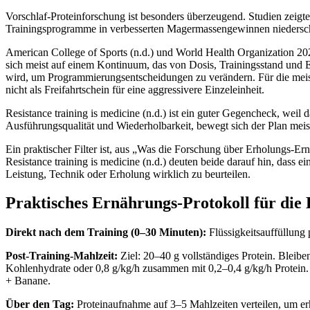
Vorschlaf-Proteinforschung ist besonders überzeugend. Studien zeig
Trainingsprogramme in verbesserten Magermassengewinnen niedersc
American College of Sports (n.d.) und World Health Organization 2020
sich meist auf einem Kontinuum, das von Dosis, Trainingsstand und E
wird, um Programmierungsentscheidungen zu verändern. Für die meis
nicht als Freifahrtschein für eine aggressivere Einzeleinheit.
Resistance training is medicine (n.d.) ist ein guter Gegencheck, weil 
Ausführungsqualität und Wiederholbarkeit, bewegt sich der Plan meist
Ein praktischer Filter ist, aus „Was die Forschung über Erholungs-Er
Resistance training is medicine (n.d.) deuten beide darauf hin, dass e
Leistung, Technik oder Erholung wirklich zu beurteilen.
Praktisches Ernährungs-Protokoll für die
Direkt nach dem Training (0–30 Minuten):
Flüssigkeitsauffüllung 
Post-Training-Mahlzeit:
Ziel: 20–40 g vollständiges Protein. Bleibe
Kohlenhydrate oder 0,8 g/kg/h zusammen mit 0,2–0,4 g/kg/h Protein. 
+ Banane.
Über den Tag:
Proteinaufnahme auf 3–5 Mahlzeiten verteilen, um e