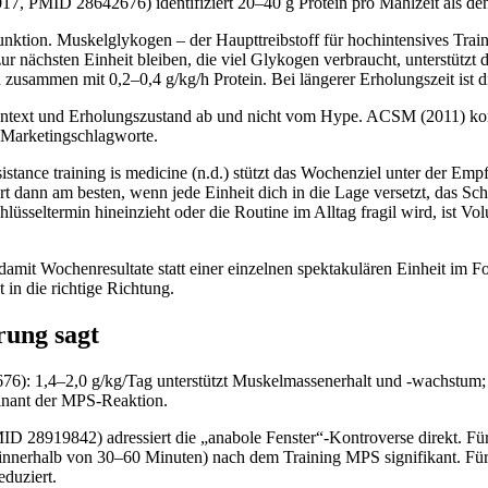
017, PMID 28642676) identifiziert 20–40 g Protein pro Mahlzeit als de
funktion. Muskelglykogen – der Haupttreibstoff für hochintensives Tra
r nächsten Einheit bleiben, die viel Glykogen verbraucht, unterstützt 
sammen mit 0,2–0,4 g/kg/h Protein. Bei längerer Erholungszeit ist die
ntext und Erholungszustand ab und nicht vom Hype. ACSM (2011) kommt
 Marketingschlagworte.
istance training is medicine (n.d.) stützt das Wochenziel unter der Empfe
t dann am besten, wenn jede Einheit dich in die Lage versetzt, das Sch
üsseltermin hineinzieht oder die Routine im Alltag fragil wird, ist Vol
 damit Wochenresultate statt einer einzelnen spektakulären Einheit im F
 in die richtige Richtung.
rung sagt
676): 1,4–2,0 g/kg/Tag unterstützt Muskelmassenerhalt und -wachstum;
minant der MPS-Reaktion.
MID 28919842) adressiert die „anabole Fenster“-Kontroverse direkt. Fü
r (innerhalb von 30–60 Minuten) nach dem Training MPS signifikant. Fü
eduziert.