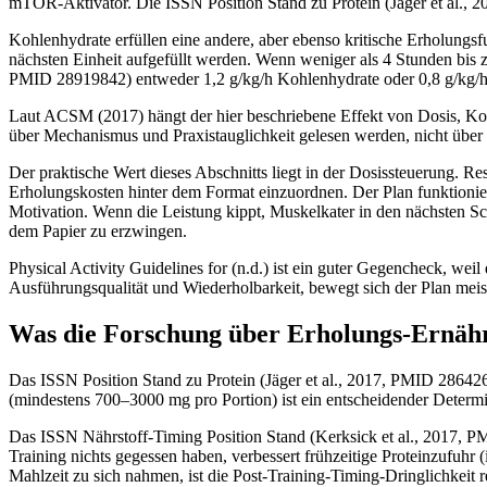
mTOR-Aktivator. Die ISSN Position Stand zu Protein (Jäger et al., 2
Kohlenhydrate erfüllen eine andere, aber ebenso kritische Erholungs
nächsten Einheit aufgefüllt werden. Wenn weniger als 4 Stunden bis zu
PMID 28919842) entweder 1,2 g/kg/h Kohlenhydrate oder 0,8 g/kg/h zu
Laut ACSM (2017) hängt der hier beschriebene Effekt von Dosis, Ko
über Mechanismus und Praxistauglichkeit gelesen werden, nicht über
Der praktische Wert dieses Abschnitts liegt in der Dosissteuerung. Res
Erholungskosten hinter dem Format einzuordnen. Der Plan funktionier
Motivation. Wenn die Leistung kippt, Muskelkater in den nächsten Schl
dem Papier zu erzwingen.
Physical Activity Guidelines for (n.d.) ist ein guter Gegencheck, weil
Ausführungsqualität und Wiederholbarkeit, bewegt sich der Plan meist
Was die Forschung über Erholungs-Ernäh
Das ISSN Position Stand zu Protein (Jäger et al., 2017, PMID 28642
(mindestens 700–3000 mg pro Portion) ist ein entscheidender Deter
Das ISSN Nährstoff-Timing Position Stand (Kerksick et al., 2017, P
Training nichts gegessen haben, verbessert frühzeitige Proteinzufuh
Mahlzeit zu sich nahmen, ist die Post-Training-Timing-Dringlichkeit r