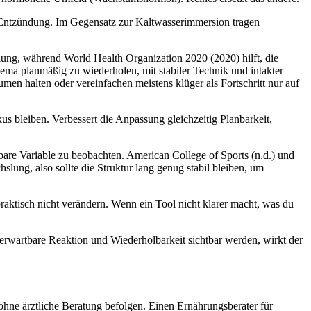
s Entzündung. Im Gegensatz zur Kaltwasserimmersion tragen
hlung, während World Health Organization 2020 (2020) hilft, die
ema planmäßig zu wiederholen, mit stabiler Technik und intakter
umen halten oder vereinfachen meistens klüger als Fortschritt nur auf
kus bleiben. Verbessert die Anpassung gleichzeitig Planbarkeit,
rbare Variable zu beobachten. American College of Sports (n.d.) und
hslung, also sollte die Struktur lang genug stabil bleiben, um
praktisch nicht verändern. Wenn ein Tool nicht klarer macht, was du
, erwartbare Reaktion und Wiederholbarkeit sichtbar werden, wirkt der
 ohne ärztliche Beratung befolgen. Einen Ernährungsberater für