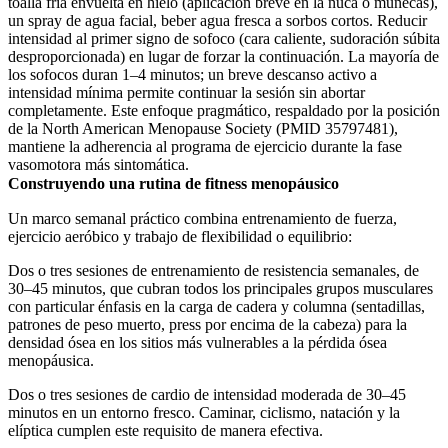
toalla fría envuelta en hielo (aplicación breve en la nuca o muñecas),
un spray de agua facial, beber agua fresca a sorbos cortos. Reducir
intensidad al primer signo de sofoco (cara caliente, sudoración súbita
desproporcionada) en lugar de forzar la continuación. La mayoría de
los sofocos duran 1–4 minutos; un breve descanso activo a
intensidad mínima permite continuar la sesión sin abortar
completamente. Este enfoque pragmático, respaldado por la posición
de la North American Menopause Society (PMID 35797481),
mantiene la adherencia al programa de ejercicio durante la fase
vasomotora más sintomática.
Construyendo una rutina de fitness menopáusico
Un marco semanal práctico combina entrenamiento de fuerza,
ejercicio aeróbico y trabajo de flexibilidad o equilibrio:
Dos o tres sesiones de entrenamiento de resistencia semanales, de
30–45 minutos, que cubran todos los principales grupos musculares
con particular énfasis en la carga de cadera y columna (sentadillas,
patrones de peso muerto, press por encima de la cabeza) para la
densidad ósea en los sitios más vulnerables a la pérdida ósea
menopáusica.
Dos o tres sesiones de cardio de intensidad moderada de 30–45
minutos en un entorno fresco. Caminar, ciclismo, natación y la
elíptica cumplen este requisito de manera efectiva.