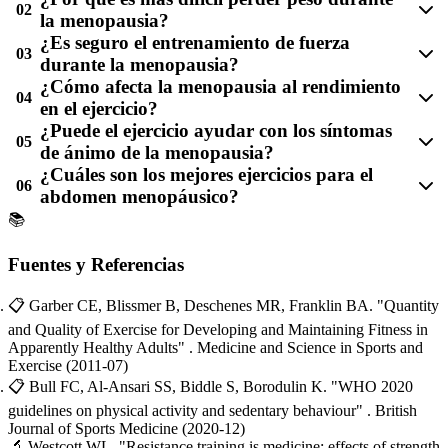
02
la menopausia?
¿Es seguro el entrenamiento de fuerza
03
durante la menopausia?
¿Cómo afecta la menopausia al rendimiento
04
en el ejercicio?
¿Puede el ejercicio ayudar con los síntomas
05
de ánimo de la menopausia?
¿Cuáles son los mejores ejercicios para el
06
abdomen menopáusico?
📚
Fuentes y Referencias
📋
Garber CE, Blissmer B, Deschenes MR, Franklin BA.
"Quantity
and Quality of Exercise for Developing and Maintaining Fitness in
Apparently Healthy Adults"
. Medicine and Science in Sports and
Exercise
(2011-07)
📋
Bull FC, Al-Ansari SS, Biddle S, Borodulin K.
"WHO 2020
guidelines on physical activity and sedentary behaviour"
. British
Journal of Sports Medicine
(2020-12)
🔬
Westcott WL.
"Resistance training is medicine: effects of strength