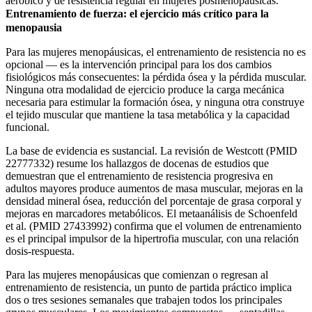
aeróbico y de resistencia regular en mujeres posmenopáusicas.
Entrenamiento de fuerza: el ejercicio más crítico para la
menopausia
Para las mujeres menopáusicas, el entrenamiento de resistencia no es
opcional — es la intervención principal para los dos cambios
fisiológicos más consecuentes: la pérdida ósea y la pérdida muscular.
Ninguna otra modalidad de ejercicio produce la carga mecánica
necesaria para estimular la formación ósea, y ninguna otra construye
el tejido muscular que mantiene la tasa metabólica y la capacidad
funcional.
La base de evidencia es sustancial. La revisión de Westcott (PMID
22777332) resume los hallazgos de docenas de estudios que
demuestran que el entrenamiento de resistencia progresiva en
adultos mayores produce aumentos de masa muscular, mejoras en la
densidad mineral ósea, reducción del porcentaje de grasa corporal y
mejoras en marcadores metabólicos. El metaanálisis de Schoenfeld
et al. (PMID 27433992) confirma que el volumen de entrenamiento
es el principal impulsor de la hipertrofia muscular, con una relación
dosis-respuesta.
Para las mujeres menopáusicas que comienzan o regresan al
entrenamiento de resistencia, un punto de partida práctico implica
dos o tres sesiones semanales que trabajen todos los principales