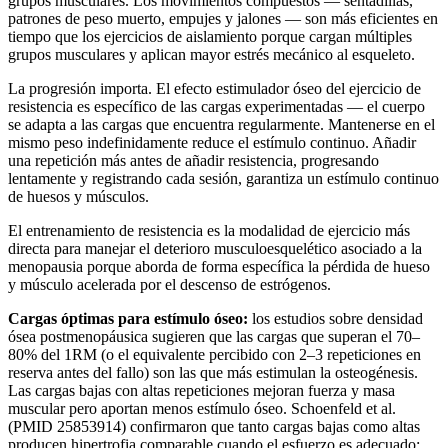
grupos musculares. Los movimientos compuestos — sentadillas,
patrones de peso muerto, empujes y jalones — son más eficientes en
tiempo que los ejercicios de aislamiento porque cargan múltiples
grupos musculares y aplican mayor estrés mecánico al esqueleto.
La progresión importa. El efecto estimulador óseo del ejercicio de
resistencia es específico de las cargas experimentadas — el cuerpo
se adapta a las cargas que encuentra regularmente. Mantenerse en el
mismo peso indefinidamente reduce el estímulo continuo. Añadir
una repetición más antes de añadir resistencia, progresando
lentamente y registrando cada sesión, garantiza un estímulo continuo
de huesos y músculos.
El entrenamiento de resistencia es la modalidad de ejercicio más
directa para manejar el deterioro musculoesquelético asociado a la
menopausia porque aborda de forma específica la pérdida de hueso
y músculo acelerada por el descenso de estrógenos.
Cargas óptimas para estímulo óseo:
los estudios sobre densidad
ósea postmenopáusica sugieren que las cargas que superan el 70–
80% del 1RM (o el equivalente percibido con 2–3 repeticiones en
reserva antes del fallo) son las que más estimulan la osteogénesis.
Las cargas bajas con altas repeticiones mejoran fuerza y masa
muscular pero aportan menos estímulo óseo. Schoenfeld et al.
(PMID 25853914) confirmaron que tanto cargas bajas como altas
producen hipertrofia comparable cuando el esfuerzo es adecuado;