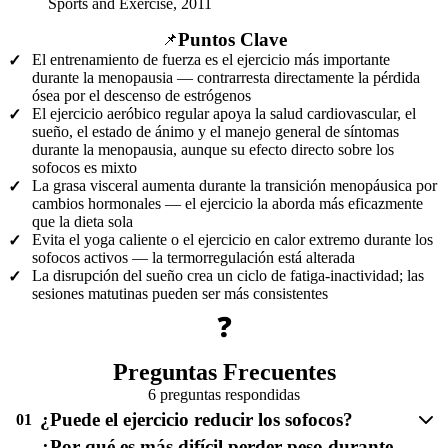
Sports and Exercise, 2011
Puntos Clave
📌
El entrenamiento de fuerza es el ejercicio más importante
✓
durante la menopausia — contrarresta directamente la pérdida
ósea por el descenso de estrógenos
El ejercicio aeróbico regular apoya la salud cardiovascular, el
✓
sueño, el estado de ánimo y el manejo general de síntomas
durante la menopausia, aunque su efecto directo sobre los
sofocos es mixto
La grasa visceral aumenta durante la transición menopáusica por
✓
cambios hormonales — el ejercicio la aborda más eficazmente
que la dieta sola
Evita el yoga caliente o el ejercicio en calor extremo durante los
✓
sofocos activos — la termorregulación está alterada
La disrupción del sueño crea un ciclo de fatiga-inactividad; las
✓
sesiones matutinas pueden ser más consistentes
❓
Preguntas Frecuentes
6 preguntas respondidas
¿Puede el ejercicio reducir los sofocos?
01
¿Por qué es más difícil perder peso durante