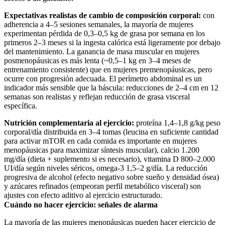
Expectativas realistas de cambio de composición corporal:
con
adherencia a 4–5 sesiones semanales, la mayoría de mujeres
experimentan pérdida de 0,3–0,5 kg de grasa por semana en los
primeros 2–3 meses si la ingesta calórica está ligeramente por debajo
del mantenimiento. La ganancia de masa muscular en mujeres
posmenopáusicas es más lenta (~0,5–1 kg en 3–4 meses de
entrenamiento consistente) que en mujeres premenopáusicas, pero
ocurre con progresión adecuada. El perímetro abdominal es un
indicador más sensible que la báscula: reducciones de 2–4 cm en 12
semanas son realistas y reflejan reducción de grasa visceral
específica.
Nutrición complementaria al ejercicio:
proteína 1,4–1,8 g/kg peso
corporal/día distribuida en 3–4 tomas (leucina en suficiente cantidad
para activar mTOR en cada comida es importante en mujeres
menopáusicas para maximizar síntesis muscular), calcio 1.200
mg/día (dieta + suplemento si es necesario), vitamina D 800–2.000
UI/día según niveles séricos, omega-3 1,5–2 g/día. La reducción
progresiva de alcohol (efecto negativo sobre sueño y densidad ósea)
y azúcares refinados (empeoran perfil metabólico visceral) son
ajustes con efecto aditivo al ejercicio estructurado.
Cuándo no hacer ejercicio: señales de alarma
La mayoría de las mujeres menopáusicas pueden hacer ejercicio de