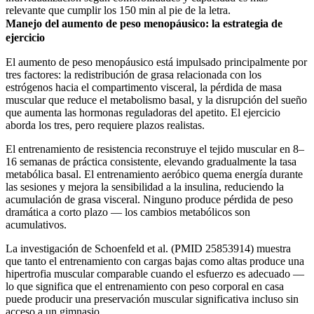
relevante que cumplir los 150 min al pie de la letra.
Manejo del aumento de peso menopáusico: la estrategia de
ejercicio
El aumento de peso menopáusico está impulsado principalmente por
tres factores: la redistribución de grasa relacionada con los
estrógenos hacia el compartimento visceral, la pérdida de masa
muscular que reduce el metabolismo basal, y la disrupción del sueño
que aumenta las hormonas reguladoras del apetito. El ejercicio
aborda los tres, pero requiere plazos realistas.
El entrenamiento de resistencia reconstruye el tejido muscular en 8–
16 semanas de práctica consistente, elevando gradualmente la tasa
metabólica basal. El entrenamiento aeróbico quema energía durante
las sesiones y mejora la sensibilidad a la insulina, reduciendo la
acumulación de grasa visceral. Ninguno produce pérdida de peso
dramática a corto plazo — los cambios metabólicos son
acumulativos.
La investigación de Schoenfeld et al. (PMID 25853914) muestra
que tanto el entrenamiento con cargas bajas como altas produce una
hipertrofia muscular comparable cuando el esfuerzo es adecuado —
lo que significa que el entrenamiento con peso corporal en casa
puede producir una preservación muscular significativa incluso sin
acceso a un gimnasio.