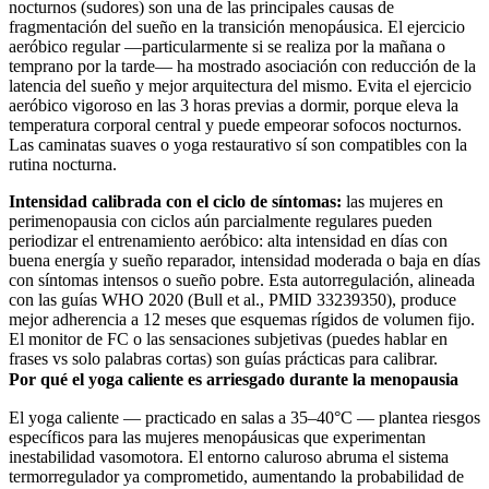
nocturnos (sudores) son una de las principales causas de
fragmentación del sueño en la transición menopáusica. El ejercicio
aeróbico regular —particularmente si se realiza por la mañana o
temprano por la tarde— ha mostrado asociación con reducción de la
latencia del sueño y mejor arquitectura del mismo. Evita el ejercicio
aeróbico vigoroso en las 3 horas previas a dormir, porque eleva la
temperatura corporal central y puede empeorar sofocos nocturnos.
Las caminatas suaves o yoga restaurativo sí son compatibles con la
rutina nocturna.
Intensidad calibrada con el ciclo de síntomas:
las mujeres en
perimenopausia con ciclos aún parcialmente regulares pueden
periodizar el entrenamiento aeróbico: alta intensidad en días con
buena energía y sueño reparador, intensidad moderada o baja en días
con síntomas intensos o sueño pobre. Esta autorregulación, alineada
con las guías WHO 2020 (Bull et al., PMID 33239350), produce
mejor adherencia a 12 meses que esquemas rígidos de volumen fijo.
El monitor de FC o las sensaciones subjetivas (puedes hablar en
frases vs solo palabras cortas) son guías prácticas para calibrar.
Por qué el yoga caliente es arriesgado durante la menopausia
El yoga caliente — practicado en salas a 35–40°C — plantea riesgos
específicos para las mujeres menopáusicas que experimentan
inestabilidad vasomotora. El entorno caluroso abruma el sistema
termorregulador ya comprometido, aumentando la probabilidad de