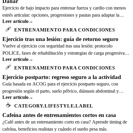
Dañar
Ejercicio de bajo impacto para entrenar fuerza y cardio con menos
estrés articular: opciones, progresiones y pautas para adaptar la
Leer artículo
→
intensidad.
🩹
ENTRENAMIENTO PARA CONDICIONES
Ejercicio tras una lesión: guía de retorno seguro
Vuelve al ejercicio con seguridad tras una lesión: protocolo
POLICE, fases de rehabilitación y estrategias de carga progresiva
Leer artículo
→
basadas en evidencia.
🩹
ENTRENAMIENTO PARA CONDICIONES
Ejercicio postparto: regreso seguro a la actividad
Guía basada en ACOG para el ejercicio postparto seguro, con
progresión según el parto, suelo pélvico, diástasis abdominal y
Leer artículo
→
capacidad actual.
☕
CATEGORY.LIFESTYLE.LABEL
Cafeína antes de entrenamientos cortos en casa
¿Café antes de un entrenamiento corto en casa? Aprende timing de
cafeína, beneficios realistas y cuándo el sueño pesa más.