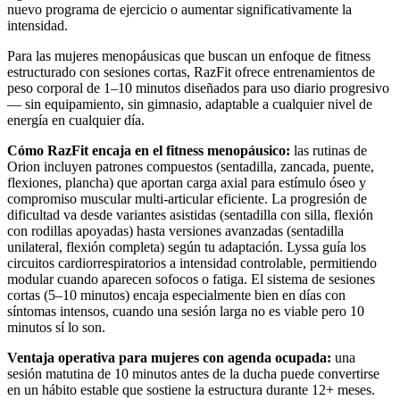
nuevo programa de ejercicio o aumentar significativamente la
intensidad.
Para las mujeres menopáusicas que buscan un enfoque de fitness
estructurado con sesiones cortas, RazFit ofrece entrenamientos de
peso corporal de 1–10 minutos diseñados para uso diario progresivo
— sin equipamiento, sin gimnasio, adaptable a cualquier nivel de
energía en cualquier día.
Cómo RazFit encaja en el fitness menopáusico:
las rutinas de
Orion incluyen patrones compuestos (sentadilla, zancada, puente,
flexiones, plancha) que aportan carga axial para estímulo óseo y
compromiso muscular multi-articular eficiente. La progresión de
dificultad va desde variantes asistidas (sentadilla con silla, flexión
con rodillas apoyadas) hasta versiones avanzadas (sentadilla
unilateral, flexión completa) según tu adaptación. Lyssa guía los
circuitos cardiorrespiratorios a intensidad controlable, permitiendo
modular cuando aparecen sofocos o fatiga. El sistema de sesiones
cortas (5–10 minutos) encaja especialmente bien en días con
síntomas intensos, cuando una sesión larga no es viable pero 10
minutos sí lo son.
Ventaja operativa para mujeres con agenda ocupada:
una
sesión matutina de 10 minutos antes de la ducha puede convertirse
en un hábito estable que sostiene la estructura durante 12+ meses.