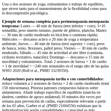
Una o dos sesiones de yoga, estiramientos o trabajo de equilibrio,
que sirven tanto para el mantenimiento de la flexibilidad como para
la descompresión psicológica.
Ejemplo de semana completa para perimenopausia-menopausia
temprana:
Lunes — 40 min de fuerza (tren inferior + core), 3×10
sentadilla, peso muerto rumano, puente de glúteos, plancha; Martes
— 30 min de cardio moderado en bicicleta o caminata rápida;
Miércoles — descanso activo o 20 min de yoga a temperatura
ambiente; Jueves — 40 min de fuerza (tren superior + core), press
de banca, remo, flexiones, pallof press; Viernes — 30 min de cardio
moderado; Sábado — 45 min de actividad al aire libre (caminata,
ciclismo recreativo, natación); Domingo — descanso o 15 min de
movilidad y estiramientos. Total: 2 sesiones de fuerza + 3 de cardio
+ 1 de movilidad = ~240 min semanales en el rango alto de las guías
WHO 2020 (Bull et al., PMID 33239350).
Adaptaciones para menopausia tardía o con comorbilidades:
reduce volumen a 2 sesiones de fuerza + 2 de cardio moderado (total
150 min/semana). Prioriza patrones compuestos básicos sobre
aislamientos. Añade trabajo específico de equilibrio (marcha en
tándem, cambios de apoyo unilateral) 10 minutos dos veces por
semana para prevención de caídas, especialmente relevante a partir
de los 65 años. Garber et al. (PMID 21694556) enfatizan que la
individualización según comorbilidades y capacidad es más