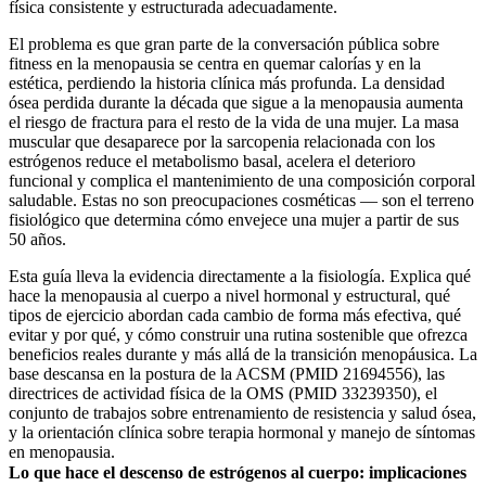
física consistente y estructurada adecuadamente.
El problema es que gran parte de la conversación pública sobre
fitness en la menopausia se centra en quemar calorías y en la
estética, perdiendo la historia clínica más profunda. La densidad
ósea perdida durante la década que sigue a la menopausia aumenta
el riesgo de fractura para el resto de la vida de una mujer. La masa
muscular que desaparece por la sarcopenia relacionada con los
estrógenos reduce el metabolismo basal, acelera el deterioro
funcional y complica el mantenimiento de una composición corporal
saludable. Estas no son preocupaciones cosméticas — son el terreno
fisiológico que determina cómo envejece una mujer a partir de sus
50 años.
Esta guía lleva la evidencia directamente a la fisiología. Explica qué
hace la menopausia al cuerpo a nivel hormonal y estructural, qué
tipos de ejercicio abordan cada cambio de forma más efectiva, qué
evitar y por qué, y cómo construir una rutina sostenible que ofrezca
beneficios reales durante y más allá de la transición menopáusica. La
base descansa en la postura de la ACSM (PMID 21694556), las
directrices de actividad física de la OMS (PMID 33239350), el
conjunto de trabajos sobre entrenamiento de resistencia y salud ósea,
y la orientación clínica sobre terapia hormonal y manejo de síntomas
en menopausia.
Lo que hace el descenso de estrógenos al cuerpo: implicaciones