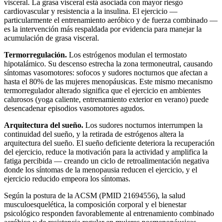
visceral. La grasa visceral está asociada con mayor riesgo
cardiovascular y resistencia a la insulina. El ejercicio —
particularmente el entrenamiento aeróbico y de fuerza combinado —
es la intervención más respaldada por evidencia para manejar la
acumulación de grasa visceral.
Termorregulación.
Los estrógenos modulan el termostato
hipotalámico. Su descenso estrecha la zona termoneutral, causando
síntomas vasomotores: sofocos y sudores nocturnos que afectan a
hasta el 80% de las mujeres menopáusicas. Este mismo mecanismo
termorregulador alterado significa que el ejercicio en ambientes
calurosos (yoga caliente, entrenamiento exterior en verano) puede
desencadenar episodios vasomotores agudos.
Arquitectura del sueño.
Los sudores nocturnos interrumpen la
continuidad del sueño, y la retirada de estrógenos altera la
arquitectura del sueño. El sueño deficiente deteriora la recuperación
del ejercicio, reduce la motivación para la actividad y amplifica la
fatiga percibida — creando un ciclo de retroalimentación negativa
donde los síntomas de la menopausia reducen el ejercicio, y el
ejercicio reducido empeora los síntomas.
Según la postura de la ACSM (PMID 21694556), la salud
musculoesquelética, la composición corporal y el bienestar
psicológico responden favorablemente al entrenamiento combinado