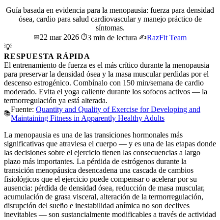
Guía basada en evidencia para la menopausia: fuerza para densidad
ósea, cardio para salud cardiovascular y manejo práctico de
síntomas.
22 mar 2026
📅
⏱️
3 min de lectura
✍️
RazFit Team
💡
RESPUESTA RÁPIDA
El entrenamiento de fuerza es el más crítico durante la menopausia
para preservar la densidad ósea y la masa muscular perdidas por el
descenso estrogénico. Combínalo con 150 min/semana de cardio
moderado. Evita el yoga caliente durante los sofocos activos — la
termorregulación ya está alterada.
Fuente:
Quantity and Quality of Exercise for Developing and
📚
Maintaining Fitness in Apparently Healthy Adults
La menopausia es una de las transiciones hormonales más
significativas que atraviesa el cuerpo — y es una de las etapas donde
las decisiones sobre el ejercicio tienen las consecuencias a largo
plazo más importantes. La pérdida de estrógenos durante la
transición menopáusica desencadena una cascada de cambios
fisiológicos que el ejercicio puede compensar o acelerar por su
ausencia: pérdida de densidad ósea, reducción de masa muscular,
acumulación de grasa visceral, alteración de la termorregulación,
disrupción del sueño e inestabilidad anímica no son declives
inevitables — son sustancialmente modificables a través de actividad