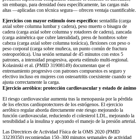
sin embargo, para densidad ósea específicamente, las cargas más
altas —aplicadas con técnica segura— ofrecen ventaja cuantificable.
Ejercicios con mayor estímulo óseo específico:
sentadilla (carga
axial sobre columna lumbar y cadera), peso muerto o bisagra de
cadera (carga axial sobre columna y rotadores de cadera), zancada
(carga asimétrica que cubre lateralidad), press de hombros sobre
cabeza (carga axial sobre columna torácica), flexiones con peso o
peso corporal (carga sobre muñeca, un punto común de fractura
osteoporótica). Una sesión semanal de 45 minutos con estos 5
patrones, a intensidad progresiva, aporta estímulo multi-regional.
Kolasinski et al. (PMID 31908149) documentan que el
entrenamiento progresivo con patrones compuestos es seguro y
efectivo incluso en mujeres con osteoartritis coexistente cuando se
ajusta correctamente la carga.
Ejercicio aeróbico: protección cardiovascular y estado de ánimo
El riesgo cardiovascular aumenta tras la menopausia por la pérdida
de los efectos cardioprotectores de los estrógenos. El ejercicio
aeróbico regular aborda directamente este riesgo mejorando la
función cardiovascular, reduciendo el colesterol LDL, mejorando la
sensibilidad a la insulina y apoyando el manejo de la presión arterial.
Las Directrices de Actividad Física de la OMS 2020 (PMID
33239350) recomiendan 150–300 minutos semanales de actividad