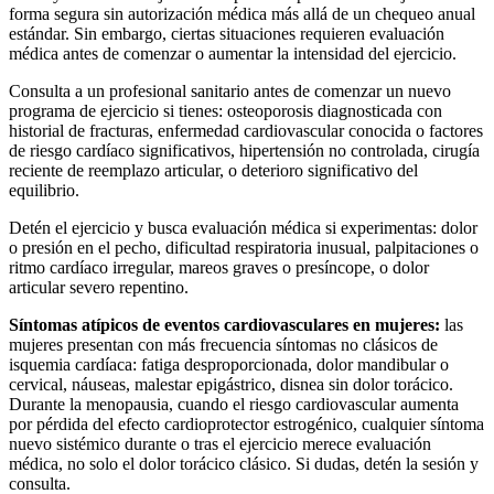
forma segura sin autorización médica más allá de un chequeo anual
estándar. Sin embargo, ciertas situaciones requieren evaluación
médica antes de comenzar o aumentar la intensidad del ejercicio.
Consulta a un profesional sanitario antes de comenzar un nuevo
programa de ejercicio si tienes: osteoporosis diagnosticada con
historial de fracturas, enfermedad cardiovascular conocida o factores
de riesgo cardíaco significativos, hipertensión no controlada, cirugía
reciente de reemplazo articular, o deterioro significativo del
equilibrio.
Detén el ejercicio y busca evaluación médica si experimentas: dolor
o presión en el pecho, dificultad respiratoria inusual, palpitaciones o
ritmo cardíaco irregular, mareos graves o presíncope, o dolor
articular severo repentino.
Síntomas atípicos de eventos cardiovasculares en mujeres:
las
mujeres presentan con más frecuencia síntomas no clásicos de
isquemia cardíaca: fatiga desproporcionada, dolor mandibular o
cervical, náuseas, malestar epigástrico, disnea sin dolor torácico.
Durante la menopausia, cuando el riesgo cardiovascular aumenta
por pérdida del efecto cardioprotector estrogénico, cualquier síntoma
nuevo sistémico durante o tras el ejercicio merece evaluación
médica, no solo el dolor torácico clásico. Si dudas, detén la sesión y
consulta.