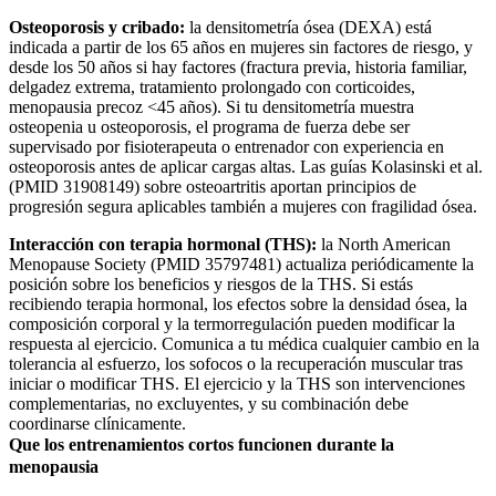
Osteoporosis y cribado:
la densitometría ósea (DEXA) está
indicada a partir de los 65 años en mujeres sin factores de riesgo, y
desde los 50 años si hay factores (fractura previa, historia familiar,
delgadez extrema, tratamiento prolongado con corticoides,
menopausia precoz <45 años). Si tu densitometría muestra
osteopenia u osteoporosis, el programa de fuerza debe ser
supervisado por fisioterapeuta o entrenador con experiencia en
osteoporosis antes de aplicar cargas altas. Las guías Kolasinski et al.
(PMID 31908149) sobre osteoartritis aportan principios de
progresión segura aplicables también a mujeres con fragilidad ósea.
Interacción con terapia hormonal (THS):
la North American
Menopause Society (PMID 35797481) actualiza periódicamente la
posición sobre los beneficios y riesgos de la THS. Si estás
recibiendo terapia hormonal, los efectos sobre la densidad ósea, la
composición corporal y la termorregulación pueden modificar la
respuesta al ejercicio. Comunica a tu médica cualquier cambio en la
tolerancia al esfuerzo, los sofocos o la recuperación muscular tras
iniciar o modificar THS. El ejercicio y la THS son intervenciones
complementarias, no excluyentes, y su combinación debe
coordinarse clínicamente.
Que los entrenamientos cortos funcionen durante la
menopausia