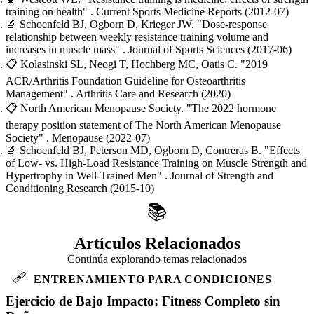
training on health"
. Current Sports Medicine Reports
(2012-07)
🔬
Schoenfeld BJ, Ogborn D, Krieger JW.
"Dose-response
relationship between weekly resistance training volume and
increases in muscle mass"
. Journal of Sports Sciences
(2017-06)
📋
Kolasinski SL, Neogi T, Hochberg MC, Oatis C.
"2019
ACR/Arthritis Foundation Guideline for Osteoarthritis
Management"
. Arthritis Care and Research
(2020)
📋
North American Menopause Society.
"The 2022 hormone
therapy position statement of The North American Menopause
Society"
. Menopause
(2022-07)
🔬
Schoenfeld BJ, Peterson MD, Ogborn D, Contreras B.
"Effects
of Low- vs. High-Load Resistance Training on Muscle Strength and
Hypertrophy in Well-Trained Men"
. Journal of Strength and
Conditioning Research
(2015-10)
📚
Artículos Relacionados
Continúa explorando temas relacionados
🩹
ENTRENAMIENTO PARA CONDICIONES
Ejercicio de Bajo Impacto: Fitness Completo sin