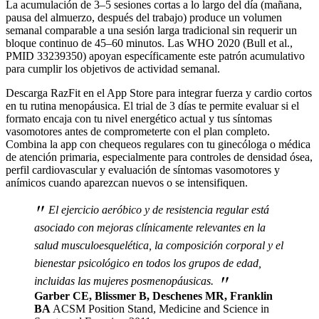
La acumulación de 3–5 sesiones cortas a lo largo del día (mañana,
pausa del almuerzo, después del trabajo) produce un volumen
semanal comparable a una sesión larga tradicional sin requerir un
bloque continuo de 45–60 minutos. Las WHO 2020 (Bull et al.,
PMID 33239350) apoyan específicamente este patrón acumulativo
para cumplir los objetivos de actividad semanal.
Descarga RazFit en el App Store para integrar fuerza y cardio cortos
en tu rutina menopáusica. El trial de 3 días te permite evaluar si el
formato encaja con tu nivel energético actual y tus síntomas
vasomotores antes de comprometerte con el plan completo.
Combina la app con chequeos regulares con tu ginecóloga o médica
de atención primaria, especialmente para controles de densidad ósea,
perfil cardiovascular y evaluación de síntomas vasomotores y
anímicos cuando aparezcan nuevos o se intensifiquen.
"
El ejercicio aeróbico y de resistencia regular está
asociado con mejoras clínicamente relevantes en la
salud musculoesquelética, la composición corporal y el
bienestar psicológico en todos los grupos de edad,
"
incluidas las mujeres posmenopáusicas.
Garber CE, Blissmer B, Deschenes MR, Franklin
BA
ACSM Position Stand, Medicine and Science in