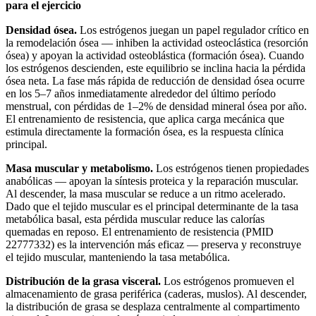
para el ejercicio
Densidad ósea.
Los estrógenos juegan un papel regulador crítico en
la remodelación ósea — inhiben la actividad osteoclástica (resorción
ósea) y apoyan la actividad osteoblástica (formación ósea). Cuando
los estrógenos descienden, este equilibrio se inclina hacia la pérdida
ósea neta. La fase más rápida de reducción de densidad ósea ocurre
en los 5–7 años inmediatamente alrededor del último período
menstrual, con pérdidas de 1–2% de densidad mineral ósea por año.
El entrenamiento de resistencia, que aplica carga mecánica que
estimula directamente la formación ósea, es la respuesta clínica
principal.
Masa muscular y metabolismo.
Los estrógenos tienen propiedades
anabólicas — apoyan la síntesis proteica y la reparación muscular.
Al descender, la masa muscular se reduce a un ritmo acelerado.
Dado que el tejido muscular es el principal determinante de la tasa
metabólica basal, esta pérdida muscular reduce las calorías
quemadas en reposo. El entrenamiento de resistencia (PMID
22777332) es la intervención más eficaz — preserva y reconstruye
el tejido muscular, manteniendo la tasa metabólica.
Distribución de la grasa visceral.
Los estrógenos promueven el
almacenamiento de grasa periférica (caderas, muslos). Al descender,
la distribución de grasa se desplaza centralmente al compartimento