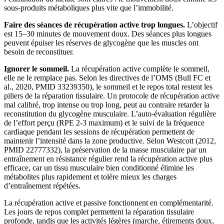
sous-produits métaboliques plus vite que l’immobilité.
Faire des séances de récupération active trop longues.
L’objectif
est 15–30 minutes de mouvement doux. Des séances plus longues
peuvent épuiser les réserves de glycogène que les muscles ont
besoin de reconstituer.
Ignorer le sommeil.
La récupération active complète le sommeil,
elle ne le remplace pas. Selon les directives de l’OMS (Bull FC et
al., 2020, PMID 33239350), le sommeil et le repos total restent les
piliers de la réparation tissulaire. Un protocole de récupération active
mal calibré, trop intense ou trop long, peut au contraire retarder la
reconstitution du glycogène musculaire. L’auto-évaluation régulière
de l’effort perçu (RPE 2-3 maximum) et le suivi de la fréquence
cardiaque pendant les sessions de récupération permettent de
maintenir l’intensité dans la zone productive. Selon Westcott (2012,
PMID 22777332), la préservation de la masse musculaire par un
entraînement en résistance régulier rend la récupération active plus
efficace, car un tissu musculaire bien conditionné élimine les
métabolites plus rapidement et tolère mieux les charges
d’entraînement répétées.
La récupération active et passive fonctionnent en complémentarité.
Les jours de repos complet permettent la réparation tissulaire
profonde, tandis que les activités légères (marche, étirements doux,