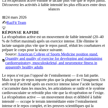
La récupération active élimine le lactate plus vite que le repos passif.
Découvrez les activités à faible intensité les plus efficaces entre deux
séances
📅
24 mars 2026
✍️
RazFit Team
💡
RÉPONSE RAPIDE
La récupération active est un mouvement de faible intensité (20–40
% de l'effort maximal) après un exercice intense. Elle élimine le
lactate sanguin plus vite que le repos passif, réduit les courbatures et
prépare le corps pour la séance suivante.
Source:
American College of Sports Medicine position stand.
Quantity and quality of exercise for developing and maintaining
📚
cardiorespiratory, musculoskeletal, and neuromotor fitness in
apparently healthy adults
Le repos n’est pas l’opposé de l’entraînement — il en fait partie.
Mais le type de repos importe plus que la plupart ne l’imaginent. Un
arrêt total d’activité après un exercice intense laisse l’acide lactique
s’accumuler dans les muscles, les articulations se raidir et le système
cardiovasculaire se refroidir plus vite que la récupération ne l’exige.
La récupération active — un mouvement doux et délibéré à faible
intensité — occupe le terrain intermédiaire entre l’entraînement
intense et le repos complet, et les preuves scientifiques qui la