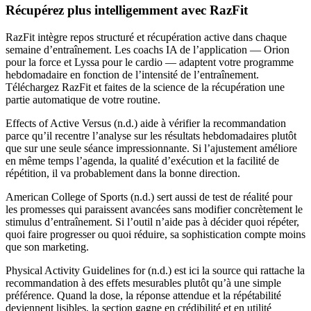
Récupérez plus intelligemment avec RazFit
RazFit intègre repos structuré et récupération active dans chaque
semaine d’entraînement. Les coachs IA de l’application — Orion
pour la force et Lyssa pour le cardio — adaptent votre programme
hebdomadaire en fonction de l’intensité de l’entraînement.
Téléchargez RazFit et faites de la science de la récupération une
partie automatique de votre routine.
Effects of Active Versus (n.d.) aide à vérifier la recommandation
parce qu’il recentre l’analyse sur les résultats hebdomadaires plutôt
que sur une seule séance impressionnante. Si l’ajustement améliore
en même temps l’agenda, la qualité d’exécution et la facilité de
répétition, il va probablement dans la bonne direction.
American College of Sports (n.d.) sert aussi de test de réalité pour
les promesses qui paraissent avancées sans modifier concrètement le
stimulus d’entraînement. Si l’outil n’aide pas à décider quoi répéter,
quoi faire progresser ou quoi réduire, sa sophistication compte moins
que son marketing.
Physical Activity Guidelines for (n.d.) est ici la source qui rattache la
recommandation à des effets mesurables plutôt qu’à une simple
préférence. Quand la dose, la réponse attendue et la répétabilité
deviennent lisibles, la section gagne en crédibilité et en utilité