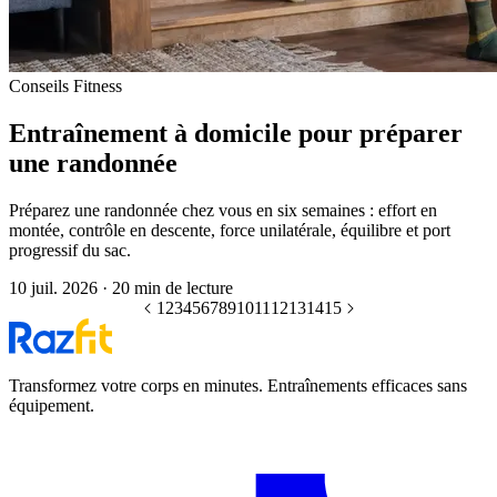
Conseils Fitness
Entraînement à domicile pour préparer
une randonnée
Préparez une randonnée chez vous en six semaines : effort en
montée, contrôle en descente, force unilatérale, équilibre et port
progressif du sac.
10 juil. 2026
·
20 min de lecture
1
2
3
4
5
6
7
8
9
10
11
12
13
14
15
Transformez votre corps en minutes. Entraînements efficaces sans
équipement.