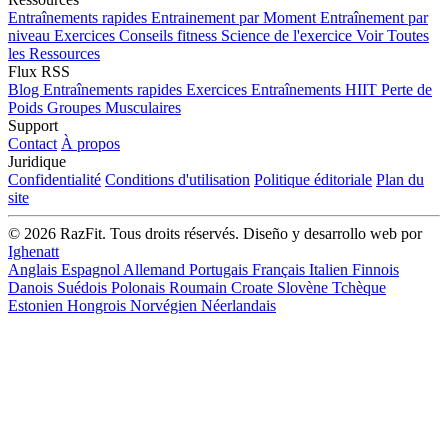
Entraînements rapides
Entrainement par Moment
Entraînement par
niveau
Exercices
Conseils fitness
Science de l'exercice
Voir Toutes
les Ressources
Flux RSS
Blog
Entraînements rapides
Exercices
Entraînements HIIT
Perte de
Poids
Groupes Musculaires
Support
Contact
À propos
Juridique
Confidentialité
Conditions d'utilisation
Politique éditoriale
Plan du
site
© 2026 RazFit. Tous droits réservés.
Diseño y desarrollo web por
Ighenatt
Anglais
Espagnol
Allemand
Portugais
Français
Italien
Finnois
Danois
Suédois
Polonais
Roumain
Croate
Slovène
Tchèque
Estonien
Hongrois
Norvégien
Néerlandais