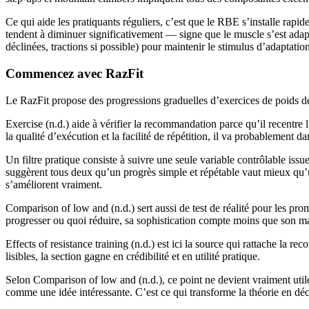
Ce qui aide les pratiquants réguliers, c’est que le RBE s’installe r
tendent à diminuer significativement — signe que le muscle s’est adapt
déclinées, tractions si possible) pour maintenir le stimulus d’adaptation
Commencez avec RazFit
Le RazFit propose des progressions graduelles d’exercices de poids d
Exercise (n.d.) aide à vérifier la recommandation parce qu’il recentre
la qualité d’exécution et la facilité de répétition, il va probablement d
Un filtre pratique consiste à suivre une seule variable contrôlable is
suggèrent tous deux qu’un progrès simple et répétable vaut mieux qu’un
s’améliorent vraiment.
Comparison of low and (n.d.) sert aussi de test de réalité pour les pro
progresser ou quoi réduire, sa sophistication compte moins que son m
Effects of resistance training (n.d.) est ici la source qui rattache la 
lisibles, la section gagne en crédibilité et en utilité pratique.
Selon Comparison of low and (n.d.), ce point ne devient vraiment utile q
comme une idée intéressante. C’est ce qui transforme la théorie en dé