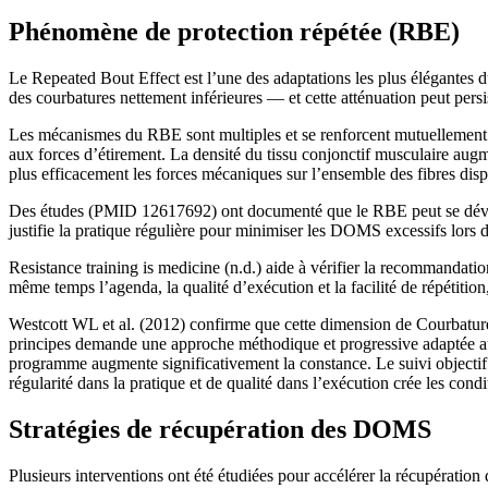
Phénomène de protection répétée (RBE)
Le Repeated Bout Effect est l’une des adaptations les plus élégantes
des courbatures nettement inférieures — et cette atténuation peut persi
Les mécanismes du RBE sont multiples et se renforcent mutuellement. 
aux forces d’étirement. La densité du tissu conjonctif musculaire augme
plus efficacement les forces mécaniques sur l’ensemble des fibres dispon
Des études (PMID 12617692) ont documenté que le RBE peut se développ
justifie la pratique régulière pour minimiser les DOMS excessifs lors 
Resistance training is medicine (n.d.) aide à vérifier la recommandatio
même temps l’agenda, la qualité d’exécution et la facilité de répétitio
Westcott WL et al. (2012) confirme que cette dimension de Courbatu
principes demande une approche méthodique et progressive adaptée a
programme augmente significativement la constance. Le suivi objectif d
régularité dans la pratique et de qualité dans l’exécution crée les condi
Stratégies de récupération des DOMS
Plusieurs interventions ont été étudiées pour accélérer la récupératio