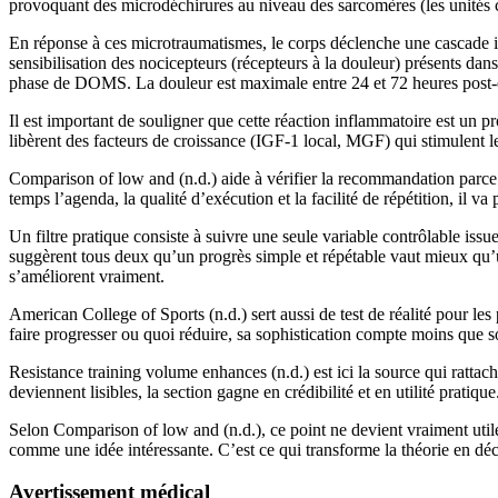
provoquant des microdéchirures au niveau des sarcomères (les unités c
En réponse à ces microtraumatismes, le corps déclenche une cascade in
sensibilisation des nocicepteurs (récepteurs à la douleur) présents da
phase de DOMS. La douleur est maximale entre 24 et 72 heures post-e
Il est important de souligner que cette réaction inflammatoire est un p
libèrent des facteurs de croissance (IGF-1 local, MGF) qui stimulent le
Comparison of low and (n.d.) aide à vérifier la recommandation parce 
temps l’agenda, la qualité d’exécution et la facilité de répétition, il v
Un filtre pratique consiste à suivre une seule variable contrôlable 
suggèrent tous deux qu’un progrès simple et répétable vaut mieux qu’un
s’améliorent vraiment.
American College of Sports (n.d.) sert aussi de test de réalité pour le
faire progresser ou quoi réduire, sa sophistication compte moins que 
Resistance training volume enhances (n.d.) est ici la source qui rattac
deviennent lisibles, la section gagne en crédibilité et en utilité pratique
Selon Comparison of low and (n.d.), ce point ne devient vraiment utile q
comme une idée intéressante. C’est ce qui transforme la théorie en dé
Avertissement médical