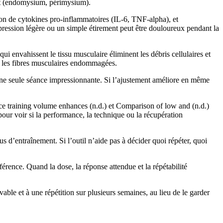
ant (endomysium, périmysium).
ion de cytokines pro-inflammatoires (IL-6, TNF-alpha), et
 pression légère ou un simple étirement peut être douloureux pendant la
i envahissent le tissu musculaire éliminent les débris cellulaires et
ent les fibres musculaires endommagées.
 une seule séance impressionnante. Si l’ajustement améliore en même
ce training volume enhances (n.d.) et Comparison of low and (n.d.)
our voir si la performance, la technique ou la récupération
s d’entraînement. Si l’outil n’aide pas à décider quoi répéter, quoi
érence. Quand la dose, la réponse attendue et la répétabilité
vable et à une répétition sur plusieurs semaines, au lieu de le garder