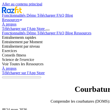
Aller au contenu principal
Fonctionnalités
Démo
Télécharger
FAQ
Blog
Ressources
À propos
Télécharger sur l'App Store
Fonctionnalités
Démo
Télécharger
FAQ
Blog
Ressources
Entraînements rapides
Entrainement par Moment
Entraînement par niveau
Exercices
Conseils fitness
Science de l'exercice
Voir Toutes les Ressources
À propos
Télécharger sur l'App Store
Courbature
Comprendre les courbatures (DOMS): ca
📅
24 mars 2026