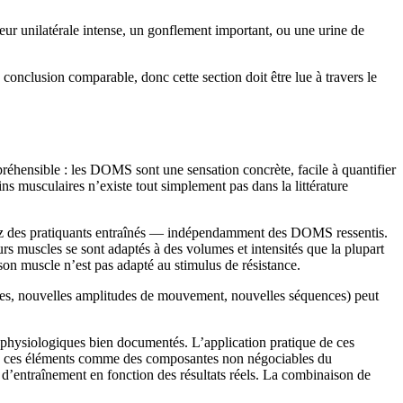
ur unilatérale intense, un gonflement important, ou une urine de
onclusion comparable, donc cette section doit être lue à travers le
ompréhensible : les DOMS sont une sensation concrète, facile à quantifier
s musculaires n’existe tout simplement pas dans la littérature
hez des pratiquants entraînés — indépendamment des DOMS ressentis.
rs muscles se sont adaptés à des volumes et intensités que la plupart
on muscle n’est pas adapté au stimulus de résistance.
ces, nouvelles amplitudes de mouvement, nouvelles séquences) peut
hysiologiques bien documentés. L’application pratique de ces
re ces éléments comme des composantes non négociables du
 d’entraînement en fonction des résultats réels. La combinaison de