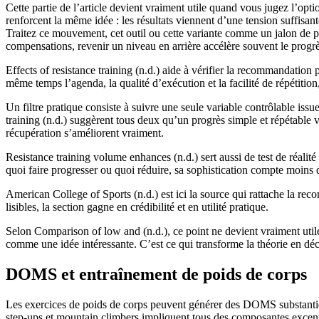
Cette partie de l’article devient vraiment utile quand vous jugez l’op
renforcent la même idée : les résultats viennent d’une tension suffisan
Traitez ce mouvement, cet outil ou cette variante comme un jalon de pro
compensations, revenir un niveau en arrière accélère souvent le progrè
Effects of resistance training (n.d.) aide à vérifier la recommandation
même temps l’agenda, la qualité d’exécution et la facilité de répétitio
Un filtre pratique consiste à suivre une seule variable contrôlable is
training (n.d.) suggèrent tous deux qu’un progrès simple et répétable 
récupération s’améliorent vraiment.
Resistance training volume enhances (n.d.) sert aussi de test de réalit
quoi faire progresser ou quoi réduire, sa sophistication compte moins
American College of Sports (n.d.) est ici la source qui rattache la re
lisibles, la section gagne en crédibilité et en utilité pratique.
Selon Comparison of low and (n.d.), ce point ne devient vraiment utile q
comme une idée intéressante. C’est ce qui transforme la théorie en dé
DOMS et entraînement de poids de corps
Les exercices de poids de corps peuvent générer des DOMS substantiels
step-ups et mountain climbers impliquent tous des composantes excentri