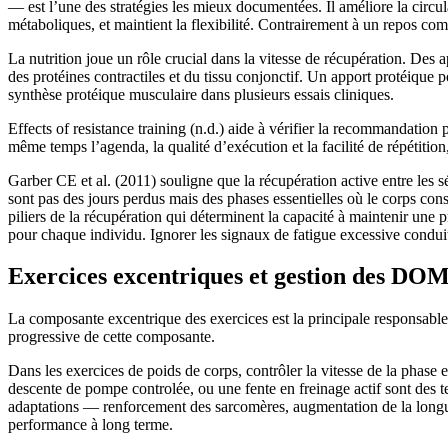
— est l’une des stratégies les mieux documentées. Il améliore la circu
métaboliques, et maintient la flexibilité. Contrairement à un repos co
La nutrition joue un rôle crucial dans la vitesse de récupération. Des
des protéines contractiles et du tissu conjonctif. Un apport protéique 
synthèse protéique musculaire dans plusieurs essais cliniques.
Effects of resistance training (n.d.) aide à vérifier la recommandation
même temps l’agenda, la qualité d’exécution et la facilité de répétitio
Garber CE et al. (2011) souligne que la récupération active entre les 
sont pas des jours perdus mais des phases essentielles où le corps conso
piliers de la récupération qui déterminent la capacité à maintenir une 
pour chaque individu. Ignorer les signaux de fatigue excessive conduit
Exercices excentriques et gestion des DO
La composante excentrique des exercices est la principale responsable 
progressive de cette composante.
Dans les exercices de poids de corps, contrôler la vitesse de la pha
descente de pompe controlée, ou une fente en freinage actif sont des tec
adaptations — renforcement des sarcomères, augmentation de la longueu
performance à long terme.