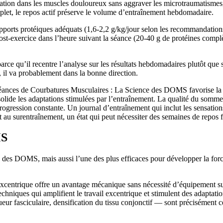
lation dans les muscles douloureux sans aggraver les microtraumatismes,
mplet, le repos actif préserve le volume d’entraînement hebdomadaire.
 apports protéiques adéquats (1,6-2,2 g/kg/jour selon les recommandatio
post-exercice dans l’heure suivant la séance (20-40 g de protéines complè
 parce qu’il recentre l’analyse sur les résultats hebdomadaires plutôt qu
n, il va probablement dans la bonne direction.
séances de Courbatures Musculaires : La Science des DOMS favorise la cir
lide les adaptations stimulées par l’entraînement. La qualité du sommeil,
progression constante. Un journal d’entraînement qui inclut les sensation
 au surentraînement, un état qui peut nécessiter des semaines de repos f
MS
des DOMS, mais aussi l’une des plus efficaces pour développer la force 
se excentrique offre un avantage mécanique sans nécessité d’équipement 
hniques qui amplifient le travail excentrique et stimulent des adaptation
r fasciculaire, densification du tissu conjonctif — sont précisément ce