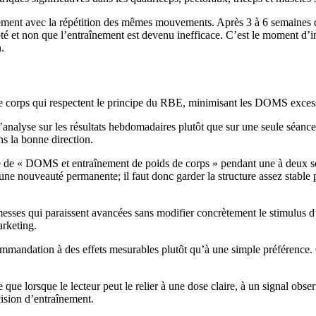
apidement avec la répétition des mêmes mouvements. Après 3 à 6 semaine
é et non que l’entraînement est devenu inefficace. C’est le moment d’int
.
e corps qui respectent le principe du RBE, minimisant les DOMS excessi
 l’analyse sur les résultats hebdomadaires plutôt que sur une seule séa
ans la bonne direction.
sue de « DOMS et entraînement de poids de corps » pendant une à deux sema
e nouveauté permanente; il faut donc garder la structure assez stable p
messes qui paraissent avancées sans modifier concrètement le stimulus d’e
arketing.
recommandation à des effets mesurables plutôt qu’à une simple préférence.
ue lorsque le lecteur peut le relier à une dose claire, à un signal obser
cision d’entraînement.