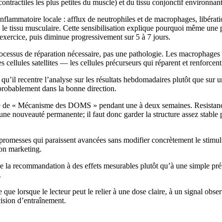
ontractiles les plus petites du muscle) et du tissu conjonctif environn
flammatoire locale : afflux de neutrophiles et de macrophages, libérat
ns le tissu musculaire. Cette sensibilisation explique pourquoi même une
xercice, puis diminue progressivement sur 5 à 7 jours.
rocessus de réparation nécessaire, pas une pathologie. Les macrophages qu
s cellules satellites — les cellules précurseurs qui réparent et renforc
qu’il recentre l’analyse sur les résultats hebdomadaires plutôt que sur
a probablement dans la bonne direction.
issue de « Mécanisme des DOMS » pendant une à deux semaines. Resistan
e nouveauté permanente; il faut donc garder la structure assez stable p
s promesses qui paraissent avancées sans modifier concrètement le stimulu
son marketing.
he la recommandation à des effets mesurables plutôt qu’à une simple préf
.
ue lorsque le lecteur peut le relier à une dose claire, à un signal obser
cision d’entraînement.