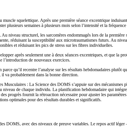
 du muscle squelettique. Après une première séance excentrique induisa
ster plusieurs semaines à plusieurs mois selon l’intensité et la fréquenc
Au niveau structurel, les sarcomères endommagés lors de la première sé
nte, réduisant la susceptibilité aux microtraumatismes futurs. Au niveau
ibles et réduisant les pics de stress sur les fibres individuelles.
er après seulement une à deux séances excentriques, et que la protect
de l’introduction de nouveaux exercices.
n parce qu’il recentre l’analyse sur les résultats hebdomadaires plutôt 
n, il va probablement dans la bonne direction.
res Musculaires : La Science des DOMS s’appuie sur des mécanismes ph
u niveau de chaque individu. La planification hebdomadaire qui intèg
es progrès fournit la rétroaction nécessaire pour ajuster les paramètres
tions optimales pour des résultats durables et significatifs.
n des DOMS, avec des niveaux de preuve variables. Le repos actif léger —