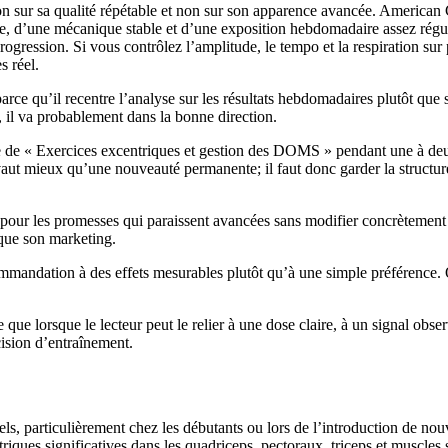
tion sur sa qualité répétable et non sur son apparence avancée. American 
te, d’une mécanique stable et d’une exposition hebdomadaire assez réguli
gression. Si vous contrôlez l’amplitude, le tempo et la respiration sur pl
s réel.
 parce qu’il recentre l’analyse sur les résultats hebdomadaires plutôt qu
n, il va probablement dans la bonne direction.
sue de « Exercices excentriques et gestion des DOMS » pendant une à deu
vaut mieux qu’une nouveauté permanente; il faut donc garder la structure
é pour les promesses qui paraissent avancées sans modifier concrètement l
 que son marketing.
commandation à des effets mesurables plutôt qu’à une simple préférence. 
ue lorsque le lecteur peut le relier à une dose claire, à un signal obser
cision d’entraînement.
, particulièrement chez les débutants ou lors de l’introduction de nouv
ques significatives dans les quadriceps, pectoraux, triceps et muscles s