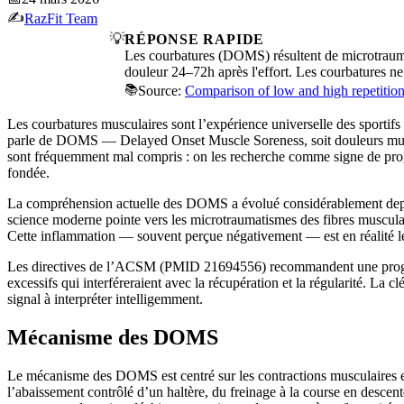
✍️
RazFit Team
💡
RÉPONSE RAPIDE
Les courbatures (DOMS) résultent de microtraumat
douleur 24–72h après l'effort. Les courbatures ne
📚
Source:
Comparison of low and high repetition
Les courbatures musculaires sont l’expérience universelle des sportifs 
parle de DOMS — Delayed Onset Muscle Soreness, soit douleurs muscul
sont fréquemment mal compris : on les recherche comme signe de progrè
fondée.
La compréhension actuelle des DOMS a évolué considérablement depuis 
science moderne pointe vers les microtraumatismes des fibres musculai
Cette inflammation — souvent perçue négativement — est en réalité le
Les directives de l’ACSM (PMID 21694556) recommandent une progres
excessifs qui interféreraient avec la récupération et la régularité. L
signal à interpréter intelligemment.
Mécanisme des DOMS
Le mécanisme des DOMS est centré sur les contractions musculaires exc
l’abaissement contrôlé d’un haltère, du freinage à la course en desce