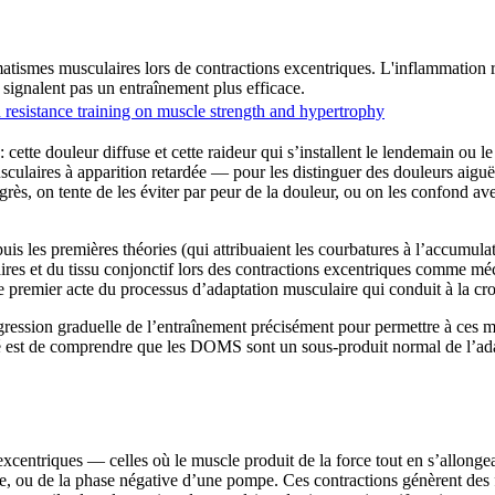
ismes musculaires lors de contractions excentriques. L'inflammation rép
 signalent pas un entraînement plus efficace.
 resistance training on muscle strength and hypertrophy
: cette douleur diffuse et cette raideur qui s’installent le lendemain ou
aires à apparition retardée — pour les distinguer des douleurs aiguës
s, on tente de les éviter par peur de la douleur, ou on les confond ave
les premières théories (qui attribuaient les courbatures à l’accumulat
res et du tissu conjonctif lors des contractions excentriques comme méc
 premier acte du processus d’adaptation musculaire qui conduit à la cro
sion graduelle de l’entraînement précisément pour permettre à ces 
a clé est de comprendre que les DOMS sont un sous-produit normal de l’ada
entriques — celles où le muscle produit de la force tout en s’allongean
nte, ou de la phase négative d’une pompe. Ces contractions génèrent des