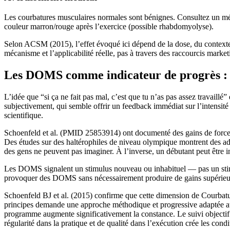
Les courbatures musculaires normales sont bénignes. Consultez un méd
couleur marron/rouge après l’exercice (possible rhabdomyolyse).
Selon ACSM (2015), l’effet évoqué ici dépend de la dose, du contexte e
mécanisme et l’applicabilité réelle, pas à travers des raccourcis market
Les DOMS comme indicateur de progrès : 
L’idée que “si ça ne fait pas mal, c’est que tu n’as pas assez travaillé
subjectivement, qui semble offrir un feedback immédiat sur l’intensité
scientifique.
Schoenfeld et al. (PMID 25853914) ont documenté des gains de force
Des études sur des haltérophiles de niveau olympique montrent des adap
des gens ne peuvent pas imaginer. À l’inverse, un débutant peut être 
Les DOMS signalent un stimulus nouveau ou inhabituel — pas un stimu
provoquer des DOMS sans nécessairement produire de gains supérieur
Schoenfeld BJ et al. (2015) confirme que cette dimension de Courba
principes demande une approche méthodique et progressive adaptée a
programme augmente significativement la constance. Le suivi objectif d
régularité dans la pratique et de qualité dans l’exécution crée les condi