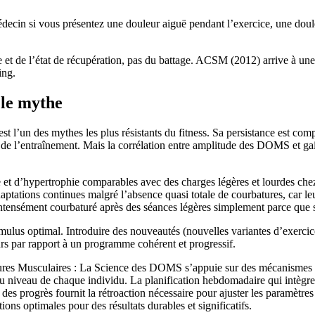
ecin si vous présentez une douleur aiguë pendant l’exercice, une doule
t de l’état de récupération, pas du battage. ACSM (2012) arrive à une c
ing.
le mythe
” est l’un des mythes les plus résistants du fitness. Sa persistance est c
 de l’entraînement. Mais la corrélation entre amplitude des DOMS et gain
 et d’hypertrophie comparables avec des charges légères et lourdes c
tations continues malgré l’absence quasi totale de courbatures, car leu
intensément courbaturé après des séances légères simplement parce que s
lus optimal. Introduire des nouveautés (nouvelles variantes d’exerci
s par rapport à un programme cohérent et progressif.
tures Musculaires : La Science des DOMS s’appuie sur des mécanismes p
u niveau de chaque individu. La planification hebdomadaire qui intèg
es progrès fournit la rétroaction nécessaire pour ajuster les paramètres
tions optimales pour des résultats durables et significatifs.