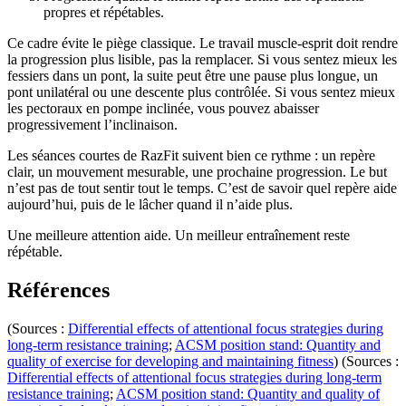
propres et répétables.
Ce cadre évite le piège classique. Le travail muscle-esprit doit rendre
la progression plus lisible, pas la remplacer. Si vous sentez mieux les
fessiers dans un pont, la suite peut être une pause plus longue, un
pont unilatéral ou une descente plus contrôlée. Si vous sentez mieux
les pectoraux en pompe inclinée, vous pouvez abaisser
progressivement l’inclinaison.
Les séances courtes de RazFit suivent bien ce rythme : un repère
clair, un mouvement mesurable, une prochaine progression. Le but
n’est pas de tout sentir tout le temps. C’est de savoir quel repère aide
aujourd’hui, puis de le lâcher quand il n’aide plus.
Une meilleure attention aide. Un meilleur entraînement reste
répétable.
Références
(Sources :
Differential effects of attentional focus strategies during
long-term resistance training
;
ACSM position stand: Quantity and
quality of exercise for developing and maintaining fitness
) (Sources :
Differential effects of attentional focus strategies during long-term
resistance training
;
ACSM position stand: Quantity and quality of