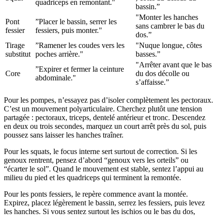
quadriceps en remontant."
bassin.”
"Monter les hanches
Pont
”Placer le bassin, serrer les
sans cambrer le bas du
fessier
fessiers, puis monter."
dos.”
Tirage
”Ramener les coudes vers les
"Nuque longue, côtes
substitut
poches arrière."
basses.”
"Arrêter avant que le bas
”Expirer et fermer la ceinture
Core
du dos décolle ou
abdominale."
s’affaisse.”
Pour les pompes, n’essayez pas d’isoler complètement les pectoraux.
C’est un mouvement polyarticulaire. Cherchez plutôt une tension
partagée : pectoraux, triceps, dentelé antérieur et tronc. Descendez
en deux ou trois secondes, marquez un court arrêt près du sol, puis
poussez sans laisser les hanches traîner.
Pour les squats, le focus interne sert surtout de correction. Si les
genoux rentrent, pensez d’abord “genoux vers les orteils” ou
“écarter le sol”. Quand le mouvement est stable, sentez l’appui au
milieu du pied et les quadriceps qui terminent la remontée.
Pour les ponts fessiers, le repère commence avant la montée.
Expirez, placez légèrement le bassin, serrez les fessiers, puis levez
les hanches. Si vous sentez surtout les ischios ou le bas du dos,