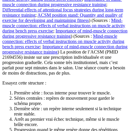
muscle connection during progressive resistance training
;
Differential effects of attentional focus strategies during long-term
resistance training
;
ACSM position stand: Quantity and quality of
exercise for developing and maintaining fitness
) (Sources :
Mind-
muscle connection: effects of verbal instructions on muscle activity
during bench press exercise
;
Importance of mind-muscle connection
during progressive resistance training
) (Sources :
Mind-muscle
connection: effects of verbal instructions on muscle activity during
bench press exercise
;
Importance of mind-muscle connection during
progressive resistance training
) La position de l’ACSM (PMID
21694556) insiste sur une prescription individualisée et une
progression graduelle. Cela sonne très institutionnel, mais c’est
parfait pour sept minutes dans le salon. Une séance courte a besoin
de moins de distractions, pas de plus.
Essayez cette structure :
Première série : focus interne pour trouver le muscle.
Séries centrales : repères de mouvement pour garder le
schéma propre.
Dernière série : un repère interne seulement si la technique
reste stable.
Arrêt au premier vrai échec technique, même si le muscle
brûle encore.
Progression quand le même repère donne des répétitions