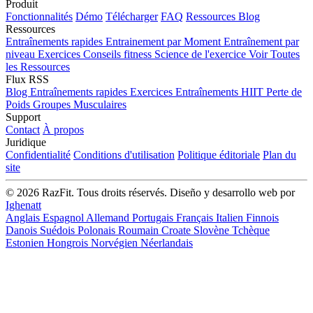
Produit
Fonctionnalités
Démo
Télécharger
FAQ
Ressources
Blog
Ressources
Entraînements rapides
Entrainement par Moment
Entraînement par
niveau
Exercices
Conseils fitness
Science de l'exercice
Voir Toutes
les Ressources
Flux RSS
Blog
Entraînements rapides
Exercices
Entraînements HIIT
Perte de
Poids
Groupes Musculaires
Support
Contact
À propos
Juridique
Confidentialité
Conditions d'utilisation
Politique éditoriale
Plan du
site
© 2026 RazFit. Tous droits réservés.
Diseño y desarrollo web por
Ighenatt
Anglais
Espagnol
Allemand
Portugais
Français
Italien
Finnois
Danois
Suédois
Polonais
Roumain
Croate
Slovène
Tchèque
Estonien
Hongrois
Norvégien
Néerlandais