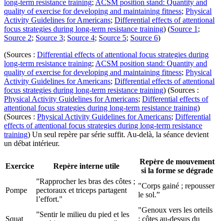
long-term resistance training
;
ACSM position stand: Quantity and
quality of exercise for developing and maintaining fitness
;
Physical
Activity Guidelines for Americans
;
Differential effects of attentional
focus strategies during long-term resistance training
) (
Source 1
;
Source 2
;
Source 3
;
Source 4
;
Source 5
;
Source 6
)
(Sources :
Differential effects of attentional focus strategies during
long-term resistance training
;
ACSM position stand: Quantity and
quality of exercise for developing and maintaining fitness
;
Physical
Activity Guidelines for Americans
;
Differential effects of attentional
focus strategies during long-term resistance training
) (Sources :
Physical Activity Guidelines for Americans
;
Differential effects of
attentional focus strategies during long-term resistance training
)
(Sources :
Physical Activity Guidelines for Americans
;
Differential
effects of attentional focus strategies during long-term resistance
training
) Un seul repère par série suffit. Au-delà, la séance devient
un débat intérieur.
Repère de mouvement
Exercice
Repère interne utile
si la forme se dégrade
”Rapprocher les bras des côtes ;
"Corps gainé ; repousser
Pompe
pectoraux et triceps partagent
le sol.”
l’effort."
"Genoux vers les orteils
”Sentir le milieu du pied et les
Squat
; côtes au-dessus du