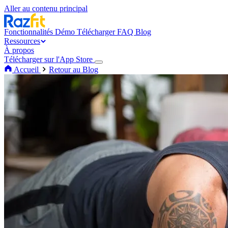
Aller au contenu principal
Fonctionnalités
Démo
Télécharger
FAQ
Blog
Ressources
À propos
Télécharger sur l'App Store
Accueil
Retour au Blog