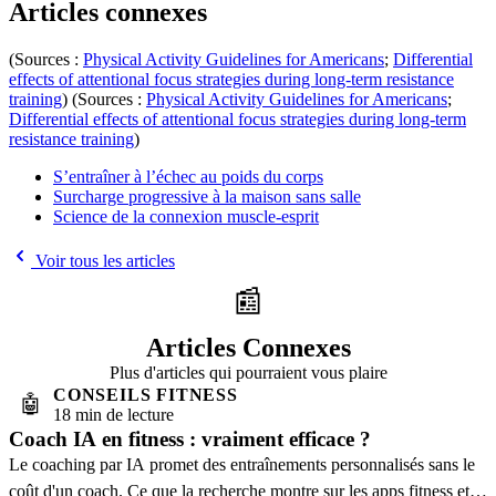
Articles connexes
(Sources :
Physical Activity Guidelines for Americans
;
Differential
effects of attentional focus strategies during long-term resistance
training
) (Sources :
Physical Activity Guidelines for Americans
;
Differential effects of attentional focus strategies during long-term
resistance training
)
S’entraîner à l’échec au poids du corps
Surcharge progressive à la maison sans salle
Science de la connexion muscle-esprit
Voir tous les articles
📰
Articles Connexes
Plus d'articles qui pourraient vous plaire
CONSEILS FITNESS
🤖
18 min de lecture
Coach IA en fitness : vraiment efficace ?
Le coaching par IA promet des entraînements personnalisés sans le
coût d'un coach. Ce que la recherche montre sur les apps fitness et à