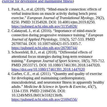
exercise for developing and maintaining fitness
)
Paoli, A., et al. (2019). “Mind-muscle connection: effects of
verbal instructions on muscle activity during bench press
exercise.”
European Journal of Translational Myology
, 29(2),
8250. PMID 31354928. DOI: 10.4081/ejtm.2019.8250.
https://pubmed.ncbi.nlm.nih.gov/31354928/
Calatayud, J., et al. (2016). “Importance of mind-muscle
connection during progressive resistance training.”
European
Journal of Applied Physiology
, 116(3), 527-533. PMID
26700744. DOI: 10.1007/s00421-015-3305-7.
https://pubmed.ncbi.nlm.nih.gov/26700744/
Schoenfeld, B.J., et al. (2018). “Differential effects of
attentional focus strategies during long-term resistance
training.”
European Journal of Sport Science
, 18(5), 705-712.
PMID 29533715. DOI: 10.1080/17461391.2018.1447020.
https://doi.org/10.1080/17461391.2018.1447020
Garber, C.E., et al. (2011). “Quantity and quality of exercise
for developing and maintaining cardiorespiratory,
musculoskeletal, and neuromotor fitness in apparently healthy
adults.”
Medicine & Science in Sports & Exercise
, 43(7),
1334-1359. PMID 21694556. DOI:
10.1249/MSS.0b013e318213fefb.
https://pubmed.ncbi.nlm.nih.gov/21694556/