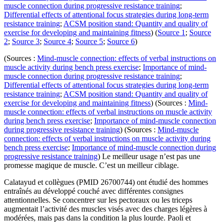
muscle connection during progressive resistance training
;
Differential effects of attentional focus strategies during long-term
resistance training
;
ACSM position stand: Quantity and quality of
exercise for developing and maintaining fitness
) (
Source 1
;
Source
2
;
Source 3
;
Source 4
;
Source 5
;
Source 6
)
(Sources :
Mind-muscle connection: effects of verbal instructions on
muscle activity during bench press exercise
;
Importance of mind-
muscle connection during progressive resistance training
;
Differential effects of attentional focus strategies during long-term
resistance training
;
ACSM position stand: Quantity and quality of
exercise for developing and maintaining fitness
) (Sources :
Mind-
muscle connection: effects of verbal instructions on muscle activity
during bench press exercise
;
Importance of mind-muscle connection
during progressive resistance training
) (Sources :
Mind-muscle
connection: effects of verbal instructions on muscle activity during
bench press exercise
;
Importance of mind-muscle connection during
progressive resistance training
) Le meilleur usage n’est pas une
promesse magique de muscle. C’est un meilleur ciblage.
Calatayud et collègues (PMID 26700744) ont étudié des hommes
entraînés au développé couché avec différentes consignes
attentionnelles. Se concentrer sur les pectoraux ou les triceps
augmentait l’activité des muscles visés avec des charges légères à
modérées, mais pas dans la condition la plus lourde. Paoli et