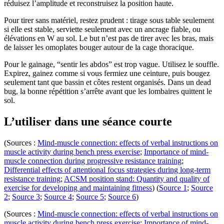
réduisez l’amplitude et reconstruisez la position haute.
Pour tirer sans matériel, restez prudent : tirage sous table seulement
si elle est stable, serviette seulement avec un ancrage fiable, ou
élévations en W au sol. Le but n’est pas de tirer avec les bras, mais
de laisser les omoplates bouger autour de la cage thoracique.
Pour le gainage, “sentir les abdos” est trop vague. Utilisez le souffle.
Expirez, gainez comme si vous fermiez une ceinture, puis bougez
seulement tant que bassin et côtes restent organisés. Dans un dead
bug, la bonne répétition s’arrête avant que les lombaires quittent le
sol.
L’utiliser dans une séance courte
(Sources :
Mind-muscle connection: effects of verbal instructions on
muscle activity during bench press exercise
;
Importance of mind-
muscle connection during progressive resistance training
;
Differential effects of attentional focus strategies during long-term
resistance training
;
ACSM position stand: Quantity and quality of
exercise for developing and maintaining fitness
) (
Source 1
;
Source
2
;
Source 3
;
Source 4
;
Source 5
;
Source 6
)
(Sources :
Mind-muscle connection: effects of verbal instructions on
muscle activity during bench press exercise
;
Importance of mind-