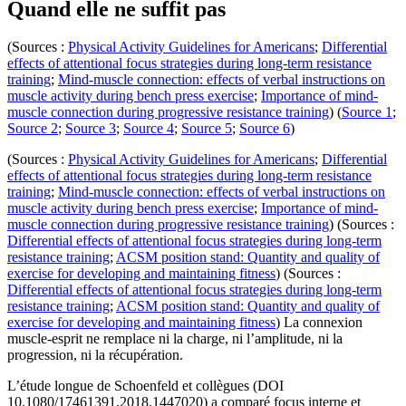
Quand elle ne suffit pas
(Sources :
Physical Activity Guidelines for Americans
;
Differential
effects of attentional focus strategies during long-term resistance
training
;
Mind-muscle connection: effects of verbal instructions on
muscle activity during bench press exercise
;
Importance of mind-
muscle connection during progressive resistance training
) (
Source 1
;
Source 2
;
Source 3
;
Source 4
;
Source 5
;
Source 6
)
(Sources :
Physical Activity Guidelines for Americans
;
Differential
effects of attentional focus strategies during long-term resistance
training
;
Mind-muscle connection: effects of verbal instructions on
muscle activity during bench press exercise
;
Importance of mind-
muscle connection during progressive resistance training
) (Sources :
Differential effects of attentional focus strategies during long-term
resistance training
;
ACSM position stand: Quantity and quality of
exercise for developing and maintaining fitness
) (Sources :
Differential effects of attentional focus strategies during long-term
resistance training
;
ACSM position stand: Quantity and quality of
exercise for developing and maintaining fitness
) La connexion
muscle-esprit ne remplace ni la charge, ni l’amplitude, ni la
progression, ni la récupération.
L’étude longue de Schoenfeld et collègues (DOI
10.1080/17461391.2018.1447020) a comparé focus interne et