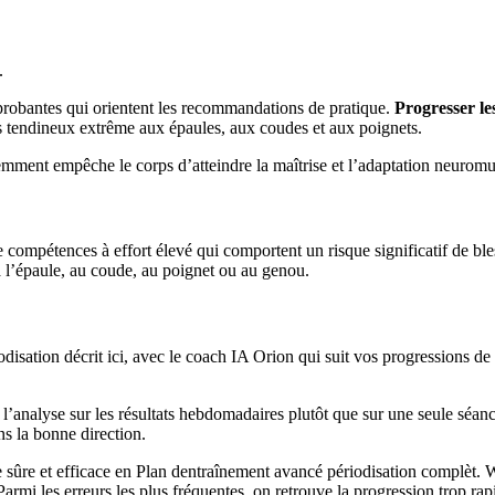
.
probantes qui orientent les recommandations de pratique.
Progresser l
s tendineux extrême aux épaules, aux coudes et aux poignets.
mment empêche le corps d’atteindre la maîtrise et l’adaptation neuromu
ompétences à effort élevé qui comportent un risque significatif de ble
l’épaule, au coude, au poignet ou au genou.
isation décrit ici, avec le coach IA Orion qui suit vos progressions d
e l’analyse sur les résultats hebdomadaires plutôt que sur une seule sé
ans la bonne direction.
ère sûre et efficace en Plan dentraînement avancé périodisation complèt.
rmi les erreurs les plus fréquentes, on retrouve la progression trop rap