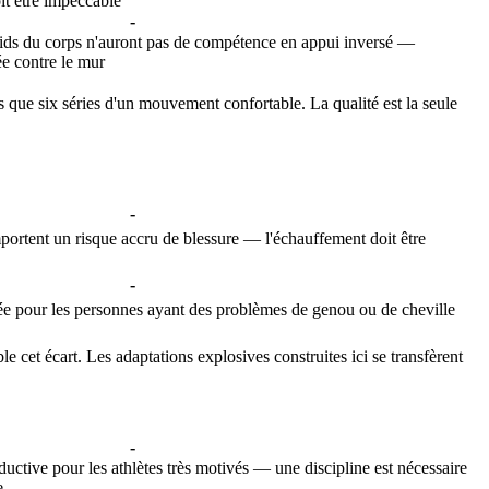
it être impeccable
-
oids du corps n'auront pas de compétence en appui inversé —
ée contre le mur
 que six séries d'un mouvement confortable. La qualité est la seule
-
rtent un risque accru de blessure — l'échauffement doit être
-
uée pour les personnes ayant des problèmes de genou ou de cheville
 cet écart. Les adaptations explosives construites ici se transfèrent
-
ctive pour les athlètes très motivés — une discipline est nécessaire
e