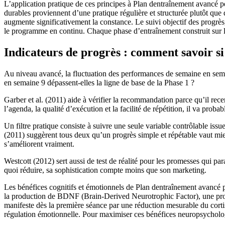
L’application pratique de ces principes à Plan dentraînement avancé p
durables proviennent d’une pratique régulière et structurée plutôt qu
augmente significativement la constance. Le suivi objectif des progrès, 
le programme en continu. Chaque phase d’entraînement construit sur les
Indicateurs de progrès : comment savoir si
Au niveau avancé, la fluctuation des performances de semaine en sema
en semaine 9 dépassent-elles la ligne de base de la Phase 1 ?
Garber et al. (2011) aide à vérifier la recommandation parce qu’il rec
l’agenda, la qualité d’exécution et la facilité de répétition, il va prob
Un filtre pratique consiste à suivre une seule variable contrôlable iss
(2011) suggèrent tous deux qu’un progrès simple et répétable vaut mieu
s’améliorent vraiment.
Westcott (2012) sert aussi de test de réalité pour les promesses qui pa
quoi réduire, sa sophistication compte moins que son marketing.
Les bénéfices cognitifs et émotionnels de Plan dentraînement avancé pé
la production de BDNF (Brain-Derived Neurotrophic Factor), une protéin
manifeste dès la première séance par une réduction mesurable du cortis
régulation émotionnelle. Pour maximiser ces bénéfices neuropsychologi