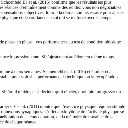
choenfeld BJ et al. (2015) confirme que les résultats les plus
re les séances d’entraînement comme des rendez-vous non négociables
s sensations subjectives, fournit la rétroaction nécessaire pour ajuster
 physique et de confiance en soi qui se renforce avec le temps.
 de phase en phase : vos performances au test de condition physique
e séance impressionnante. Si l’ajustement améliore en même temps
nt une à deux semaines. Schoenfeld et al. (2016) et Garber et al.
table pour voir si la performance, la technique ou la récupération
Si l’outil n’aide pas à décider quoi répéter, quoi faire progresser ou
arber CE et al. (2011) montre que l’exercice physique régulier stimule
connexions synaptiques. L’effet anxiolytique de l’activité physique se
lioration de la concentration, de la mémoire de travail et de la
lée de chaque séance.