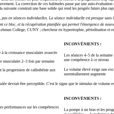
vement. La correction de ces habitudes passe par une auto-évaluation r
a suivante construit une base solide qui rend les progrès futurs plus rap
 pas en séances individuelles. La séance individuelle est presque sans 
ant ce bloc, et la récupération planifiée qui permet l'émergence de no
 Lehman College, CUNY ; chercheur en hypertrophie, périodisation et en
INCONVÉNIENTS :
e à la croissance musculaire avancée
Les séances 4–5 de la semaine i
une compétence à ce niveau
pe musculaire 2–3 fois par semaine
Le volume élevé exige une exce
la progression de callisthénie aux
surentraînement augmente
lée devrait être perceptible. C'est le signe que le stimulus de volume est
INCONVÉNIENTS :
 les performances sur les compétences
La pompe à un bras et les progr