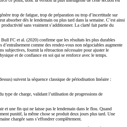
e ce point, donc la version la plus intelligente de cette section est
 génère trop de fatigue, trop de préparation ou trop d’incertitude sur
peut absorber dès le lendemain ou plus tard dans la semaine. C’est ainsi
productivité sans vraiment s’additionner. La clarté fait partie du
ull FC et al. (2020) confirme que les résultats les plus durables
éances d’entraînement comme des rendez-vous non négociables augmente
s subjectives, fournit la rétroaction nécessaire pour ajuster le
hysique et de confiance en soi qui se renforce avec le temps.
essus) suivent la séquence classique de périodisation linéaire :
type de charge, validant l’utilisation de progressions de
air et une fin qui ne laisse pas le lendemain dans le flou. Quand
ment punitif, la même chose se produit deux jours plus tard. Une
semaine chargée sans s’effondrer complètement.