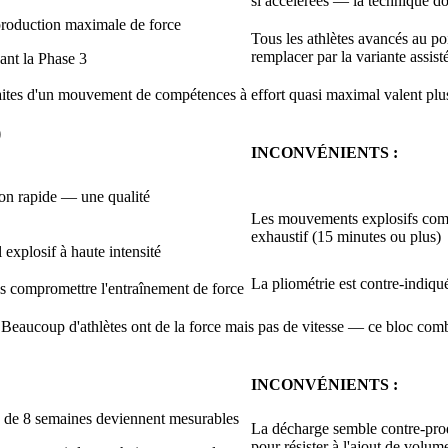
si accélérées — la technique do
 production maximale de force
Tous les athlètes avancés au p
remplacer par la variante assist
ant la Phase 3
faites d'un mouvement de compétences à effort quasi maximal valent plus
)
INCONVÉNIENTS :
ion rapide — une qualité
Les mouvements explosifs compo
exhaustif (15 minutes ou plus)
 explosif à haute intensité
La pliométrie est contre-indiq
s compromettre l'entraînement de force
Beaucoup d'athlètes ont de la force mais pas de vitesse — ce bloc comble
INCONVÉNIENTS :
 de 8 semaines deviennent mesurables
La décharge semble contre-produ
pour résister à l'ajout de volum