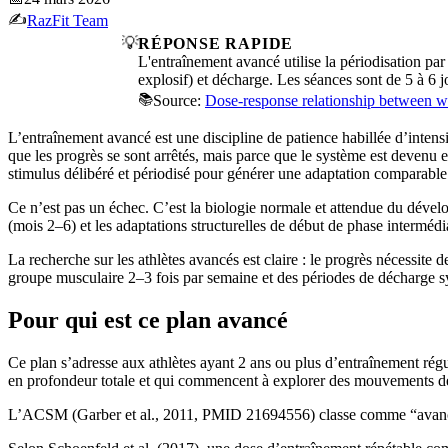
✍️
RazFit Team
💡
RÉPONSE RAPIDE
L'entraînement avancé utilise la périodisation par
explosif) et décharge. Les séances sont de 5 à 6 j
📚
Source:
Dose-response relationship between we
L’entraînement avancé est une discipline de patience habillée d’intens
que les progrès se sont arrêtés, mais parce que le système est devenu 
stimulus délibéré et périodisé pour générer une adaptation comparable
Ce n’est pas un échec. C’est la biologie normale et attendue du dével
(mois 2–6) et les adaptations structurelles de début de phase intermédi
La recherche sur les athlètes avancés est claire : le progrès nécessite
groupe musculaire 2–3 fois par semaine et des périodes de décharge 
Pour qui est ce plan avancé
Ce plan s’adresse aux athlètes ayant 2 ans ou plus d’entraînement rég
en profondeur totale et qui commencent à explorer des mouvements de c
L’ACSM (Garber et al., 2011, PMID 21694556) classe comme “avancé” u