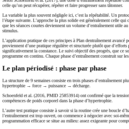
Selon Schoenfeld et al. (2017), une dose d’entraînement répétable compt
celle qu’on peut récupérer, répéter et faire progresser sans tâtonner.
La variable la plus souvent négligée ici, c’est la répétabilité. Un proto
l’étape suivante. L’approche la plus solide est généralement celle qui 
que les séances courtes deviennent un volume d’entraînement utile au li
stimulus.
L’application pratique de ces principes à Plan dentraînement avancé p
proviennent d’une pratique régulière et structurée plutôt que d’effor
significativement la constance. Le suivi objectif des progrès, que ce so
programme en continu. Chaque phase d’entraînement construit sur les a
Le plan périodisé : phase par phase
La structure de 9 semaines consiste en trois phases d’entraînement plus
hypertrophie → force → puissance → décharge.
Schoenfeld et al. (2016, PMID 25853914) ont confirmé que la tension 
compétences de poids corporel dans la phase d’hypertrophie.
L’autre test pratique consiste à savoir si la routine crée une boucle d’
l’entraînement est trop ouvert, on commence à négocier avec soi-même
programmation efficace se situe au milieu: assez exigeante pour compt