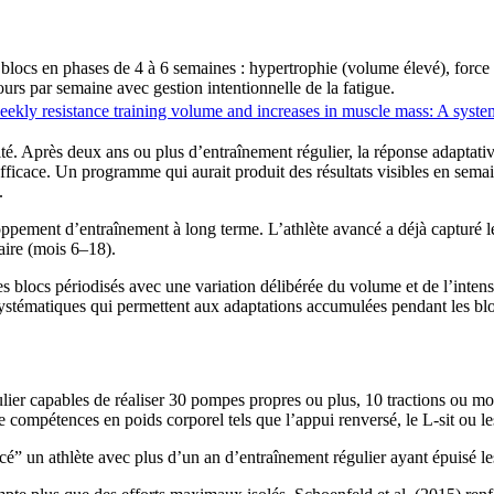
 blocs en phases de 4 à 6 semaines : hypertrophie (volume élevé), force (
ours par semaine avec gestion intentionnelle de la fatigue.
ekly resistance training volume and increases in muscle mass: A syste
ité. Après deux ans ou plus d’entraînement régulier, la réponse adaptat
efficace. Un programme qui aurait produit des résultats visibles en sem
.
oppement d’entraînement à long terme. L’athlète avancé a déjà capturé 
aire (mois 6–18).
 des blocs périodisés avec une variation délibérée du volume et de l’inte
systématiques qui permettent aux adaptations accumulées pendant les b
ulier capables de réaliser 30 pompes propres ou plus, 10 tractions ou m
ompétences en poids corporel tels que l’appui renversé, le L-sit ou le
n athlète avec plus d’un an d’entraînement régulier ayant épuisé les