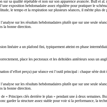
on sur sa qualité répétable et non sur son apparence avancée. Bull et al.
 d’une exposition hebdomadaire assez régulière pour pratiquer le schéma 
tude, le tempo et la respiration sur plusieurs séances, il mérite plus de
e l’analyse sur les résultats hebdomadaires plutôt que sur une seule sé
ans la bonne direction.
ion linéaire a un plafond fini, typiquement atteint en phase intermédia
rectement, place les pectoraux et les deltoïdes antérieurs sous un ang
ion d’effort perçu) par séance est l’outil principal : chaque série doit ê
e l’analyse sur les résultats hebdomadaires plutôt que sur une seule sé
ans la bonne direction.
ue de « Principes clés derrière le plan » pendant une à deux semaines. B
nc garder la structure assez stable pour voir si la performance, la tech