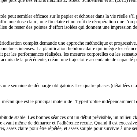
e plus que des efforts maximaux isolés. Schoenfeld et al. (2015) renforc
cole peut sembler efficace sur le papier et échouer dans la vie réelle s’il
offre une dose claire, une fin claire et un coût de récupération que l’on 
eu de rester des pointes d’effort isolées qui donnent une impression de 
ériodisation complèt demande une approche méthodique et progressive. B
ts ponctuels intenses. La planification hebdomadaire qui intègre les s
it par les performances réalisées, les mesures corporelles ou les sensation
cquis de la précédente, créant une trajectoire ascendante de capacité p
 une semaine de décharge obligatoire. Les quatre phases (détaillées ci-d
mécanique est le principal moteur de l’hypertrophie indépendamment du 
habitude stable. Les bonnes séances ont un début prévisible, un milieu cl
 avant même de démarrer et l’adhérence recule. Quand il est excessive
er, assez claire pour être répétée, et assez souple pour survivre à une 