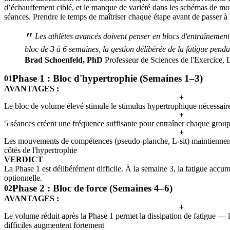
d’échauffement ciblé, et le manque de variété dans les schémas de mou
séances. Prendre le temps de maîtriser chaque étape avant de passer à l
"
Les athlètes avancés doivent penser en blocs d'entraînement,
bloc de 3 à 6 semaines, la gestion délibérée de la fatigue pend
Brad Schoenfeld, PhD
Professeur de Sciences de l'Exercice,
Phase 1 : Bloc d'hypertrophie (Semaines 1–3)
01
AVANTAGES :
+
Le bloc de volume élevé stimule le stimulus hypertrophique nécessair
+
5 séances créent une fréquence suffisante pour entraîner chaque grou
+
Les mouvements de compétences (pseudo-planche, L-sit) maintiennent 
côtés de l'hypertrophie
VERDICT
La Phase 1 est délibérément difficile. À la semaine 3, la fatigue accumu
optionnelle.
Phase 2 : Bloc de force (Semaines 4–6)
02
AVANTAGES :
+
Le volume réduit après la Phase 1 permet la dissipation de fatigue —
difficiles augmentent fortement