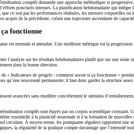
ériodisation complèt demande une approche méthodique et progressive. S
e d’efforts ponctuels intenses. La planification hebdomadaire qui intèg
que ce soit par les performances réalisées, les mesures corporelles ou le
 acquis de la précédente, créant une trajectoire ascendante de capacité
 ça fonctionne
ine est normale et attendue. Une meilleure métrique est la progression
entre l’analyse sur les résultats hebdomadaires plutôt que sur une seul
ablement dans la bonne direction.
ue de « Indicateurs de progrès : comment savoir si ça fonctionne » penda
x qu’une nouveauté permanente; il faut donc garder la structure assez s
raissent avancées sans modifier concrètement le stimulus d’entraînement. 
riodisation complèt sont étayés par un corpus scientifique croissant. G
e essentielle à la plasticité neuronale et à la formation de nouvelles 
ol circulant. À moyen terme, les pratiquants réguliers rapportent une amé
ques, la régularité de la pratique compte davantage que l’intensité iso