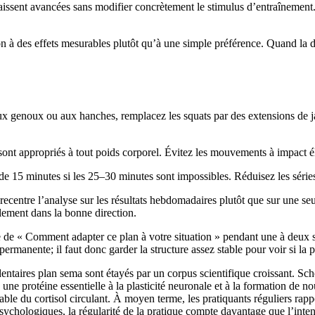
raissent avancées sans modifier concrètement le stimulus d’entraînement. 
n à des effets mesurables plutôt qu’à une simple préférence. Quand la dos
ux genoux ou aux hanches, remplacez les squats par des extensions de j
 sont appropriés à tout poids corporel. Évitez les mouvements à impact 
de 15 minutes si les 25–30 minutes sont impossibles. Réduisez les séries
l recentre l’analyse sur les résultats hebdomadaires plutôt que sur une 
ablement dans la bonne direction.
sue de « Comment adapter ce plan à votre situation » pendant une à deux
manente; il faut donc garder la structure assez stable pour voir si la 
ntaires plan sema sont étayés par un corpus scientifique croissant. Sch
 protéine essentielle à la plasticité neuronale et à la formation de nou
le du cortisol circulant. À moyen terme, les pratiquants réguliers rapp
ychologiques, la régularité de la pratique compte davantage que l’inten