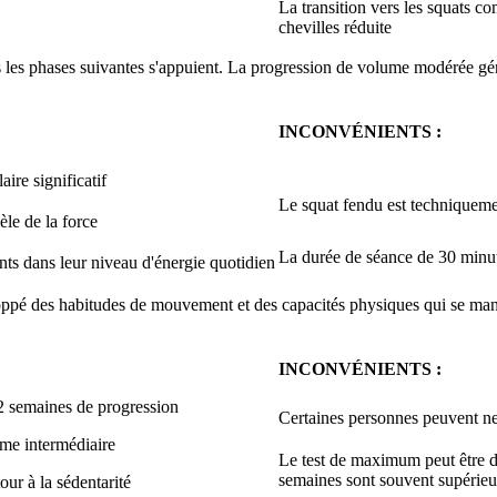
La transition vers les squats co
chevilles réduite
s les phases suivantes s'appuient. La progression de volume modérée gén
INCONVÉNIENTS :
ire significatif
Le squat fendu est techniquem
èle de la force
La durée de séance de 30 minute
ts dans leur niveau d'énergie quotidien
ppé des habitudes de mouvement et des capacités physiques qui se manife
INCONVÉNIENTS :
2 semaines de progression
Certaines personnes peuvent ne 
mme intermédiaire
Le test de maximum peut être dé
semaines sont souvent supérieurs
our à la sédentarité