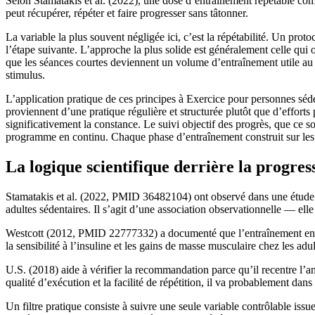
Selon Stamatakis et al. (2022), une dose d’entraînement répétable comp
peut récupérer, répéter et faire progresser sans tâtonner.
La variable la plus souvent négligée ici, c’est la répétabilité. Un proto
l’étape suivante. L’approche la plus solide est généralement celle qui 
que les séances courtes deviennent un volume d’entraînement utile au li
stimulus.
L’application pratique de ces principes à Exercice pour personnes séd
proviennent d’une pratique régulière et structurée plutôt que d’effor
significativement la constance. Le suivi objectif des progrès, que ce so
programme en continu. Chaque phase d’entraînement construit sur les a
La logique scientifique derrière la progres
Stamatakis et al. (2022, PMID 36482104) ont observé dans une étude de 
adultes sédentaires. Il s’agit d’une association observationnelle — el
Westcott (2012, PMID 22777332) a documenté que l’entraînement en rési
la sensibilité à l’insuline et les gains de masse musculaire chez les adu
U.S. (2018) aide à vérifier la recommandation parce qu’il recentre l’
qualité d’exécution et la facilité de répétition, il va probablement dans
Un filtre pratique consiste à suivre une seule variable contrôlable iss