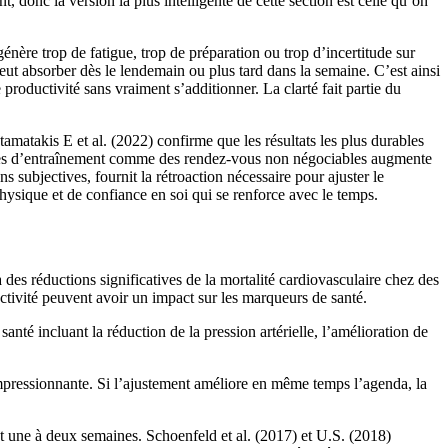
donc la version la plus intelligente de cette section est celle qu’on
 génère trop de fatigue, trop de préparation ou trop d’incertitude sur
peut absorber dès le lendemain ou plus tard dans la semaine. C’est ainsi
productivité sans vraiment s’additionner. La clarté fait partie du
atakis E et al. (2022) confirme que les résultats les plus durables
éances d’entraînement comme des rendez-vous non négociables augmente
s subjectives, fournit la rétroaction nécessaire pour ajuster le
hysique et de confiance en soi qui se renforce avec le temps.
des réductions significatives de la mortalité cardiovasculaire chez des
activité peuvent avoir un impact sur les marqueurs de santé.
é incluant la réduction de la pression artérielle, l’amélioration de
impressionnante. Si l’ajustement améliore en même temps l’agenda, la
ant une à deux semaines. Schoenfeld et al. (2017) et U.S. (2018)