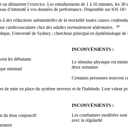
ou démarrent l’exercice. Les entraînements de 1 à 10 minutes, les 30 
veau d’intensité à vos données de performance. Disponible sur iOS 18+ 
à des réductions substantielles de la mortalité toutes causes confondu
"
isque cardiovasculaire chez des adultes normalement sédentaires.
blique, Université de Sydney ; chercheur principal en épidémiologie de l
INCONVÉNIENTS :
vent les débutants
Le stimulus physique est minim
deux semaines
ique minimal
Certaines personnes trouvent ce 
 de mise en place du système nerveux et de l'habitude. Leur valeur prin
INCONVÉNIENTS :
Les courbatures modérées sont 
n du tissu conjonctif
avec la régularité
înement