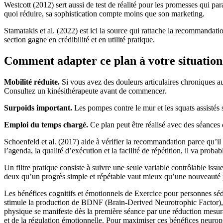
Westcott (2012) sert aussi de test de réalité pour les promesses qui pa
quoi réduire, sa sophistication compte moins que son marketing.
Stamatakis et al. (2022) est ici la source qui rattache la recommandatio
section gagne en crédibilité et en utilité pratique.
Comment adapter ce plan à votre situation
Mobilité réduite.
Si vous avez des douleurs articulaires chroniques a
Consultez un kinésithérapeute avant de commencer.
Surpoids important.
Les pompes contre le mur et les squats assistés
Emploi du temps chargé.
Ce plan peut être réalisé avec des séances 
Schoenfeld et al. (2017) aide à vérifier la recommandation parce qu’i
l’agenda, la qualité d’exécution et la facilité de répétition, il va prob
Un filtre pratique consiste à suivre une seule variable contrôlable is
deux qu’un progrès simple et répétable vaut mieux qu’une nouveauté per
Les bénéfices cognitifs et émotionnels de Exercice pour personnes séde
stimule la production de BDNF (Brain-Derived Neurotrophic Factor), une
physique se manifeste dès la première séance par une réduction mesurab
et de la régulation émotionnelle. Pour maximiser ces bénéfices neurops