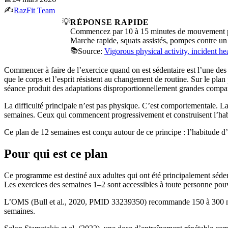
✍️
RazFit Team
💡
RÉPONSE RAPIDE
Commencez par 10 à 15 minutes de mouvement par 
Marche rapide, squats assistés, pompes contre un m
📚
Source:
Vigorous physical activity, incident he
Commencer à faire de l’exercice quand on est sédentaire est l’une des 
que le corps et l’esprit résistent au changement de routine. Sur le pla
séance produit des adaptations disproportionnellement grandes compar
La difficulté principale n’est pas physique. C’est comportementale. La l
semaines. Ceux qui commencent progressivement et construisent l’habit
Ce plan de 12 semaines est conçu autour de ce principe : l’habitude d
Pour qui est ce plan
Ce programme est destiné aux adultes qui ont été principalement séde
Les exercices des semaines 1–2 sont accessibles à toute personne pouv
L’OMS (Bull et al., 2020, PMID 33239350) recommande 150 à 300 minut
semaines.