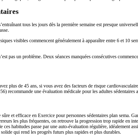
taires
s’entraînant tous les jours dès la première semaine est presque universe
asse.
ques visibles commencent généralement à apparaître entre 6 et 10 sem
est pas un problème. Deux séances manquées consécutives commencent 
plus de 45 ans, si vous avez des facteurs de risque cardiovasculaire (
56) recommande une évaluation médicale pour les adultes sédentaires
ère sûre et efficace en Exercice pour personnes sédentaires plan sema. G
reurs les plus fréquentes, on retrouve la progression trop rapide en int
ces habitudes passe par une auto-évaluation régulière, idéalement assi
solide qui rend les progrès futurs plus rapides et plus durables.