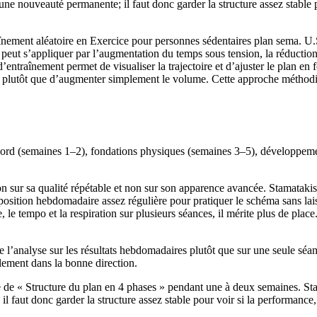
e nouveauté permanente; il faut donc garder la structure assez stable p
aînement aléatoire en Exercice pour personnes sédentaires plan sema. U
eut s’appliquer par l’augmentation du temps sous tension, la réduction 
ntraînement permet de visualiser la trajectoire et d’ajuster le plan en 
nt plutôt que d’augmenter simplement le volume. Cette approche méthodi
bord (semaines 1–2), fondations physiques (semaines 3–5), développemen
on sur sa qualité répétable et non sur son apparence avancée. Stamatakis 
osition hebdomadaire assez régulière pour pratiquer le schéma sans laiss
le tempo et la respiration sur plusieurs séances, il mérite plus de place
tre l’analyse sur les résultats hebdomadaires plutôt que sur une seule 
ablement dans la bonne direction.
sue de « Structure du plan en 4 phases » pendant une à deux semaines. Sta
 faut donc garder la structure assez stable pour voir si la performance,