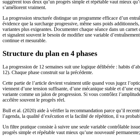
suggèrent tous deux qu’un progrès simple et répétable vaut mieux qu’un
s’améliorent vraiment.
La progression structurée distingue un programme efficace d’un entr
évidence que la surcharge progressive, même sans poids additionnels, p
variantes plus exigeantes. Documenter chaque séance dans un carnet d’e
et signalent souvent le besoin de modifier une variable d’entraîneme
continue et mesurable.
Structure du plan en 4 phases
La progression de 12 semaines suit une logique délibérée : habits d’a
12). Chaque phase construit sur la précédente.
Cette partie de l’article devient vraiment utile quand vous jugez l’opti
viennent d’une tension suffisante, d’une mécanique stable et d’une exp
variante comme un jalon de progression. Si vous contrôlez l’amplitude, 
accélère souvent le progrès réel.
Bull et al. (2020) aide à vérifier la recommandation parce qu’il recen
l’agenda, la qualité d’exécution et la facilité de répétition, il va prob
Un filtre pratique consiste à suivre une seule variable contrôlable is
progrès simple et répétable vaut mieux qu’une nouveauté permanente; il