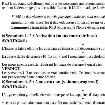
RazFit est conçu spécifiquement pour les personnes qui recommencent 
rendent le démarrage plus accessible. Le coach IA Orion adapte le ni
"
Même des niveaux d'activité physique modestes sont associés 
minutes, ont été associées à des réductions significatives du r
Emmanuel Stamatakis, PhD
Professeur à l'École de santé pu
Semaines 1–2 : Activation (mouvement de base)
01
AVANTAGES :
+
L'intensité faible élimine les courbatures intenses qui découragent sou
+
La courte durée de séance (10–15 min) rend l'engagement psycholog
+
Les mouvements assistés réduisent le risque de blessure à quasi zéro
VERDICT
Les semaines 1–2 ne sont pas un vrai entraînement. Ce sont des séances
fois par semaine à une heure précise.
Semaines 3–5 : Construction (volume progressif)
02
AVANTAGES :
+
L'augmentation graduelle du volume respecte les capacités d'adaptatio
+
4 séances par semaine commence à créer une vraie fréquence d'entra