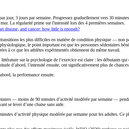
jour, 3 jours par semaine. Progressez graduellement vers 30 minutes,
ur. La régularité prime sur l'intensité lors des 4 premières semaines.
art disease, and cancer: how little is enough?
transitions les plus difficiles en matière de condition physique — non pa
n physiologique, le point important est que les personnes sédentaires bén
ées à ce que les athlètes expérimentés obtiennent du même travail.
ittérature sur la psychologie de l’exercice est claire : les débutants qu
ude d’abord, l’intensité ensuite, ont significativement plus de chances 
’abord, la performance ensuite.
ntaires — moins de 90 minutes d’activité modérée par semaine — pendan
ant se lever d’une chaise sans aide.
es d’activité physique modérée par semaine pour les adultes. Ce plan