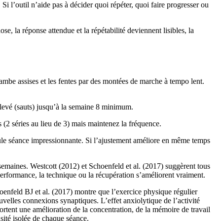
Si l’outil n’aide pas à décider quoi répéter, quoi faire progresser ou
e, la réponse attendue et la répétabilité deviennent lisibles, la
ambe assises et les fentes par des montées de marche à tempo lent.
élevé (sauts) jusqu’à la semaine 8 minimum.
 (2 séries au lieu de 3) mais maintenez la fréquence.
seule séance impressionnante. Si l’ajustement améliore en même temps
 semaines. Westcott (2012) et Schoenfeld et al. (2017) suggèrent tous
performance, la technique ou la récupération s’améliorent vraiment.
oenfeld BJ et al. (2017) montre que l’exercice physique régulier
velles connexions synaptiques. L’effet anxiolytique de l’activité
ortent une amélioration de la concentration, de la mémoire de travail
sité isolée de chaque séance.