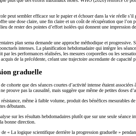
te plus que des efforts maximaux isolés. WHO (2020) renforce ce point, 
cole peut sembler efficace sur le papier et échouer dans la vie réelle s’il
offre une dose claire, une fin claire et un coût de récupération que l’on 
eu de rester des pointes d’effort isolées qui donnent une impression de 
entaires plan sema demande une approche méthodique et progressive. Stam
ts ponctuels intenses. La planification hebdomadaire qui intègre les s
it par les performances réalisées, les mesures corporelles ou les sensation
cquis de la précédente, créant une trajectoire ascendante de capacité p
sion graduelle
cohorte que des séances courtes d’activité intense étaient associées à 
le ne prouve pas la causalité, mais suggère que même de petites doses d’
stance, même à faible volume, produit des bénéfices mesurables de sant
ltes débutants.
analyse sur les résultats hebdomadaires plutôt que sur une seule séance 
 la bonne direction.
ue de « La logique scientifique derrière la progression graduelle » pend