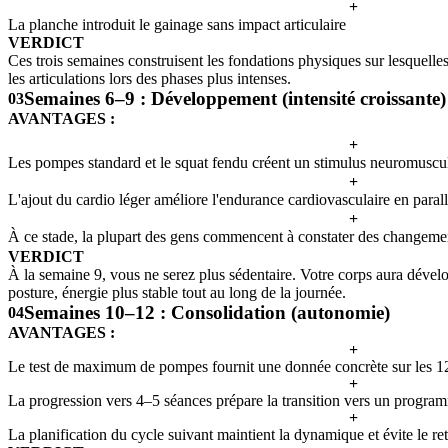
+
La planche introduit le gainage sans impact articulaire
VERDICT
Ces trois semaines construisent les fondations physiques sur lesquelle
les articulations lors des phases plus intenses.
Semaines 6–9 : Développement (intensité croissante)
03
AVANTAGES :
+
Les pompes standard et le squat fendu créent un stimulus neuromuscula
+
L'ajout du cardio léger améliore l'endurance cardiovasculaire en parall
+
À ce stade, la plupart des gens commencent à constater des changemen
VERDICT
À la semaine 9, vous ne serez plus sédentaire. Votre corps aura dévelo
posture, énergie plus stable tout au long de la journée.
Semaines 10–12 : Consolidation (autonomie)
04
AVANTAGES :
+
Le test de maximum de pompes fournit une donnée concrète sur les 1
+
La progression vers 4–5 séances prépare la transition vers un progra
+
La planification du cycle suivant maintient la dynamique et évite le ret