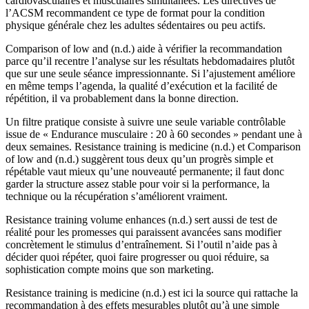
cardiovasculaires et musculaires simultanées. Les directives de
l’ACSM recommandent ce type de format pour la condition
physique générale chez les adultes sédentaires ou peu actifs.
Comparison of low and (n.d.) aide à vérifier la recommandation
parce qu’il recentre l’analyse sur les résultats hebdomadaires plutôt
que sur une seule séance impressionnante. Si l’ajustement améliore
en même temps l’agenda, la qualité d’exécution et la facilité de
répétition, il va probablement dans la bonne direction.
Un filtre pratique consiste à suivre une seule variable contrôlable
issue de « Endurance musculaire : 20 à 60 secondes » pendant une à
deux semaines. Resistance training is medicine (n.d.) et Comparison
of low and (n.d.) suggèrent tous deux qu’un progrès simple et
répétable vaut mieux qu’une nouveauté permanente; il faut donc
garder la structure assez stable pour voir si la performance, la
technique ou la récupération s’améliorent vraiment.
Resistance training volume enhances (n.d.) sert aussi de test de
réalité pour les promesses qui paraissent avancées sans modifier
concrètement le stimulus d’entraînement. Si l’outil n’aide pas à
décider quoi répéter, quoi faire progresser ou quoi réduire, sa
sophistication compte moins que son marketing.
Resistance training is medicine (n.d.) est ici la source qui rattache la
recommandation à des effets mesurables plutôt qu’à une simple