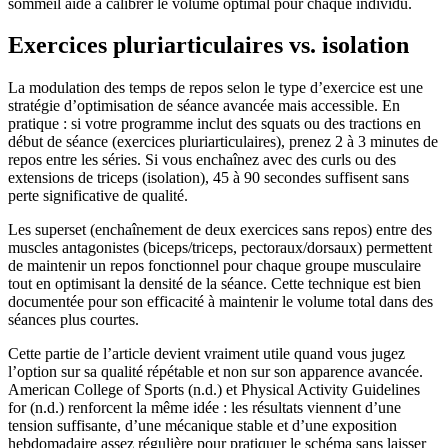
sommeil aide à calibrer le volume optimal pour chaque individu.
Exercices pluriarticulaires vs. isolation
La modulation des temps de repos selon le type d’exercice est une
stratégie d’optimisation de séance avancée mais accessible. En
pratique : si votre programme inclut des squats ou des tractions en
début de séance (exercices pluriarticulaires), prenez 2 à 3 minutes de
repos entre les séries. Si vous enchaînez avec des curls ou des
extensions de triceps (isolation), 45 à 90 secondes suffisent sans
perte significative de qualité.
Les superset (enchaînement de deux exercices sans repos) entre des
muscles antagonistes (biceps/triceps, pectoraux/dorsaux) permettent
de maintenir un repos fonctionnel pour chaque groupe musculaire
tout en optimisant la densité de la séance. Cette technique est bien
documentée pour son efficacité à maintenir le volume total dans des
séances plus courtes.
Cette partie de l’article devient vraiment utile quand vous jugez
l’option sur sa qualité répétable et non sur son apparence avancée.
American College of Sports (n.d.) et Physical Activity Guidelines
for (n.d.) renforcent la même idée : les résultats viennent d’une
tension suffisante, d’une mécanique stable et d’une exposition
hebdomadaire assez régulière pour pratiquer le schéma sans laisser