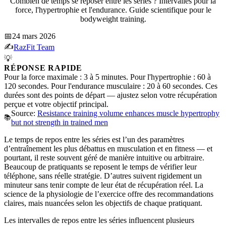
Combien de temps se reposer entre les séries ? Intervalles pour la
force, l'hypertrophie et l'endurance. Guide scientifique pour le
bodyweight training.
📅
24 mars 2026
✍️
RazFit Team
💡
RÉPONSE RAPIDE
Pour la force maximale : 3 à 5 minutes. Pour l'hypertrophie : 60 à
120 secondes. Pour l'endurance musculaire : 20 à 60 secondes. Ces
durées sont des points de départ — ajustez selon votre récupération
perçue et votre objectif principal.
Source:
Resistance training volume enhances muscle hypertrophy
📚
but not strength in trained men
Le temps de repos entre les séries est l’un des paramètres
d’entraînement les plus débattus en musculation et en fitness — et
pourtant, il reste souvent géré de manière intuitive ou arbitraire.
Beaucoup de pratiquants se reposent le temps de vérifier leur
téléphone, sans réelle stratégie. D’autres suivent rigidement un
minuteur sans tenir compte de leur état de récupération réel. La
science de la physiologie de l’exercice offre des recommandations
claires, mais nuancées selon les objectifs de chaque pratiquant.
Les intervalles de repos entre les séries influencent plusieurs