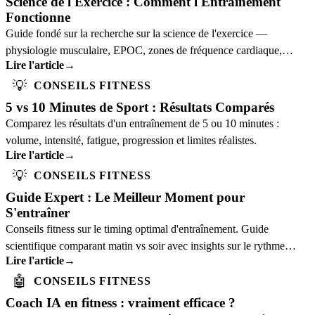
Science de l'Exercice : Comment l'Entraînement
Fonctionne
Guide fondé sur la recherche sur la science de l'exercice —
physiologie musculaire, EPOC, zones de fréquence cardiaque,
Lire l'article
→
surcharge progressive et récupération.
💡
CONSEILS FITNESS
5 vs 10 Minutes de Sport : Résultats Comparés
Comparez les résultats d'un entraînement de 5 ou 10 minutes :
volume, intensité, fatigue, progression et limites réalistes.
Lire l'article
→
💡
CONSEILS FITNESS
Guide Expert : Le Meilleur Moment pour
S'entraîner
Conseils fitness sur le timing optimal d'entraînement. Guide
scientifique comparant matin vs soir avec insights sur le rythme
Lire l'article
→
circadien.
🤖
CONSEILS FITNESS
Coach IA en fitness : vraiment efficace ?