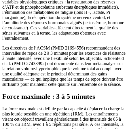
variables physiologiques critiques : la restauration des réserves
d’ATP et de phosphocréatine (substrats énergétiques immédiats),
l’élimination des métabolites de fatigue (ions H+, lactate, Pi
inorganique), la récupération du système nerveux central, et
l’amplitude des réponses hormonales aiguës (testostérone, hormone
de croissance). Ces variables affectent directement la qualité des
séries suivantes et, à terme, les adaptations obtenues avec
l’entraînement.
Les directives de l’ACSM (PMID 21694556) recommandent des
intervalles de repos de 2 à 3 minutes pour les exercices de résistance
à haute intensité, avec une flexibilité selon les objectifs. Schoenfeld
et al. (PMID 27433992) ont documenté dans leur méta-analyse sur
la relation volume-hypertrophie que le volume total accompli avec
une qualité adéquate est le principal déterminant des gains
musculaires — ce qui implique que les temps de repos doivent être
suffisants pour maintenir cette qualité sur l’ensemble de la séance.
Force maximale : 3 à 5 minutes
La force maximale est définie par la capacité à déplacer la charge la
plus lourde possible en une répétition (1RM). Les entraînements
visant cet objectif travaillent généralement à des intensités de 85 à
100 % du 1RM, avec 1 à 5 répétitions par série. À ces intensités, la