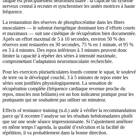
fatigue est principalement neuromusculaire : la capacité du système
nerveux central à recruter et synchroniser les unités motrices à haute
fréquence.
La restauration des réserves de phosphocréatine dans les fibres
musculaires — le substrat énergétique dominant lors d’efforts courts
et maximaux — suit une cinétique de récupération bien documentée.
Après un effort maximal de 5 à 10 secondes, environ 50 % des
réserves sont restaurées en 30 secondes, 75 % en 1 minute, et 95 %
en 3 à 4 minutes. Des repos inférieurs à 3 minutes peuvent donc
limiter la capacité à répéter des séries à intensité maximale,
compromettant l’adaptation neuromusculaire recherchée.
Pour les exercices pluriarticulaires lourds comme le squat, le soulevé
de terre ou le développé couché, 3 à 5 minutes de repos entre les
séries sont justifiées physiologiquement. La sensation de
récupération complète (fréquence cardiaque revenue proche du
repos, muscles non brûlants) est un bon indicateur pratique pour les
pratiquants qui ne souhaitent pas utiliser un minuteur.
Effects of resistance training (n.d.) aide à vérifier la recommandation
parce qu’il recentre l’analyse sur les résultats hebdomadaires plutôt
que sur une seule séance impressionnante. Si l’ajustement améliore
en même temps l’agenda, la qualité d’exécution et la facilité de
répétition, il va probablement dans la bonne direction.