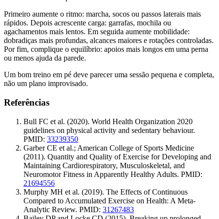
Primeiro aumente o ritmo: marcha, socos ou passos laterais mais
rápidos. Depois acrescente carga: garrafas, mochila ou
agachamentos mais lentos. Em seguida aumente mobilidade:
dobradiças mais profundas, alcances maiores e rotações controladas.
Por fim, complique o equilíbrio: apoios mais longos em uma perna
ou menos ajuda da parede.
Um bom treino em pé deve parecer uma sessão pequena e completa,
não um plano improvisado.
Referências
Bull FC et al. (2020). World Health Organization 2020
guidelines on physical activity and sedentary behaviour.
PMID:
33239350
Garber CE et al.; American College of Sports Medicine
(2011). Quantity and Quality of Exercise for Developing and
Maintaining Cardiorespiratory, Musculoskeletal, and
Neuromotor Fitness in Apparently Healthy Adults. PMID:
21694556
Murphy MH et al. (2019). The Effects of Continuous
Compared to Accumulated Exercise on Health: A Meta-
Analytic Review. PMID:
31267483
Bailey DP and Locke CD (2015). Breaking up prolonged