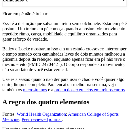
Ficar em pé não é treinar.
Essa é a distinção que salva um treino sem colchonete. Estar em pé é
postura. Um treino em pé começa quando a postura vira movimento
repetido: ritmo, carga, mobilidade e equilíbrio organizados para
gerar esforço de verdade.
Bailey e Locke mostraram isso em um estudo crossover: interromper
o tempo sentado com caminhadas leves de dois minutos melhorou a
glicemia depois da refeição, enquanto apenas ficar em pé não teve o
mesmo efeito (PMID 24704421). O corpo responde ao movimento,
não só ao fato de você estar vertical.
Use esta sessão quando não der para usar o chão e você quiser algo
curto, limpo e completo. Para encaixar melhor na semana, veja
também os
micro-treinos
e a
ordem dos exercícios em treinos curtos
.
A regra dos quatro elementos
Fontes:
World Health Organization
;
American College of Sports
Medicine
;
Peer-reviewed journal
.