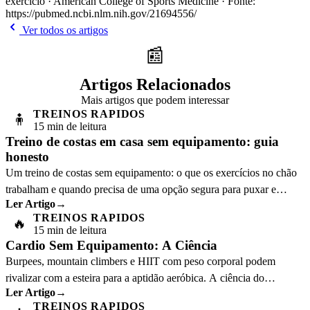
exercício · American College of Sports Medicine · Fonte:
https://pubmed.ncbi.nlm.nih.gov/21694556/
Ver todos os artigos
📰
Artigos Relacionados
Mais artigos que podem interessar
TREINOS RAPIDOS
🧍
15 min de leitura
Treino de costas em casa sem equipamento: guia
honesto
Um treino de costas sem equipamento: o que os exercícios no chão
trabalham e quando precisa de uma opção segura para puxar e
Ler Artigo
→
continuar a progredir.
TREINOS RAPIDOS
🔥
15 min de leitura
Cardio Sem Equipamento: A Ciência
Burpees, mountain climbers e HIIT com peso corporal podem
rivalizar com a esteira para a aptidão aeróbica. A ciência do
Ler Artigo
→
exercício explica o porquê.
TREINOS RAPIDOS