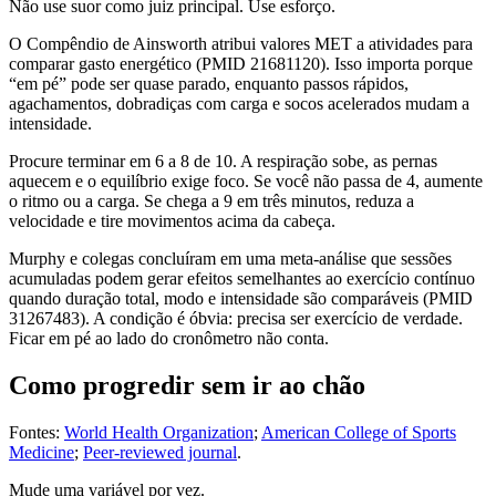
Não use suor como juiz principal. Use esforço.
O Compêndio de Ainsworth atribui valores MET a atividades para
comparar gasto energético (PMID 21681120). Isso importa porque
“em pé” pode ser quase parado, enquanto passos rápidos,
agachamentos, dobradiças com carga e socos acelerados mudam a
intensidade.
Procure terminar em 6 a 8 de 10. A respiração sobe, as pernas
aquecem e o equilíbrio exige foco. Se você não passa de 4, aumente
o ritmo ou a carga. Se chega a 9 em três minutos, reduza a
velocidade e tire movimentos acima da cabeça.
Murphy e colegas concluíram em uma meta-análise que sessões
acumuladas podem gerar efeitos semelhantes ao exercício contínuo
quando duração total, modo e intensidade são comparáveis (PMID
31267483). A condição é óbvia: precisa ser exercício de verdade.
Ficar em pé ao lado do cronômetro não conta.
Como progredir sem ir ao chão
Fontes:
World Health Organization
;
American College of Sports
Medicine
;
Peer-reviewed journal
.
Mude uma variável por vez.