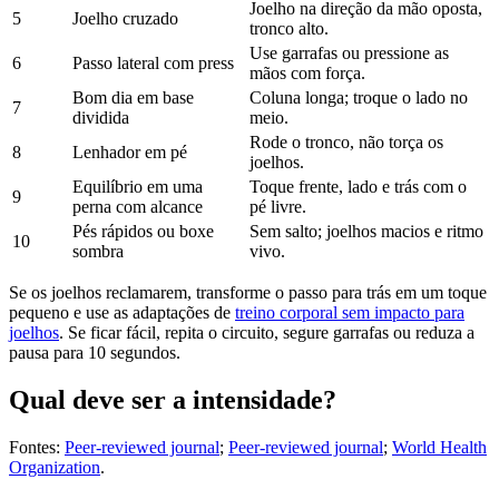
Joelho na direção da mão oposta,
5
Joelho cruzado
tronco alto.
Use garrafas ou pressione as
6
Passo lateral com press
mãos com força.
Bom dia em base
Coluna longa; troque o lado no
7
dividida
meio.
Rode o tronco, não torça os
8
Lenhador em pé
joelhos.
Equilíbrio em uma
Toque frente, lado e trás com o
9
perna com alcance
pé livre.
Pés rápidos ou boxe
Sem salto; joelhos macios e ritmo
10
sombra
vivo.
Se os joelhos reclamarem, transforme o passo para trás em um toque
pequeno e use as adaptações de
treino corporal sem impacto para
joelhos
. Se ficar fácil, repita o circuito, segure garrafas ou reduza a
pausa para 10 segundos.
Qual deve ser a intensidade?
Fontes:
Peer-reviewed journal
;
Peer-reviewed journal
;
World Health
Organization
.