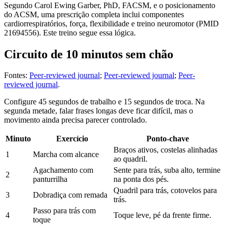
Segundo Carol Ewing Garber, PhD, FACSM, e o posicionamento
do ACSM, uma prescrição completa inclui componentes
cardiorrespiratórios, força, flexibilidade e treino neuromotor (PMID
21694556). Este treino segue essa lógica.
Circuito de 10 minutos sem chão
Fontes:
Peer-reviewed journal
;
Peer-reviewed journal
;
Peer-
reviewed journal
.
Configure 45 segundos de trabalho e 15 segundos de troca. Na
segunda metade, falar frases longas deve ficar difícil, mas o
movimento ainda precisa parecer controlado.
Minuto
Exercício
Ponto-chave
Braços ativos, costelas alinhadas
1
Marcha com alcance
ao quadril.
Agachamento com
Sente para trás, suba alto, termine
2
panturrilha
na ponta dos pés.
Quadril para trás, cotovelos para
3
Dobradiça com remada
trás.
Passo para trás com
4
Toque leve, pé da frente firme.
toque