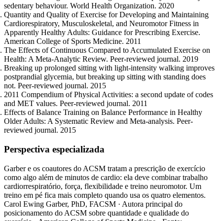
sedentary behaviour. World Health Organization. 2020
Quantity and Quality of Exercise for Developing and Maintaining
Cardiorespiratory, Musculoskeletal, and Neuromotor Fitness in
Apparently Healthy Adults: Guidance for Prescribing Exercise.
American College of Sports Medicine. 2011
The Effects of Continuous Compared to Accumulated Exercise on
Health: A Meta-Analytic Review. Peer-reviewed journal. 2019
Breaking up prolonged sitting with light-intensity walking improves
postprandial glycemia, but breaking up sitting with standing does
not. Peer-reviewed journal. 2015
2011 Compendium of Physical Activities: a second update of codes
and MET values. Peer-reviewed journal. 2011
Effects of Balance Training on Balance Performance in Healthy
Older Adults: A Systematic Review and Meta-analysis. Peer-
reviewed journal. 2015
Perspectiva especializada
Garber e os coautores do ACSM tratam a prescrição de exercício
como algo além de minutos de cardio: ela deve combinar trabalho
cardiorrespiratório, força, flexibilidade e treino neuromotor. Um
treino em pé fica mais completo quando usa os quatro elementos.
Carol Ewing Garber, PhD, FACSM · Autora principal do
posicionamento do ACSM sobre quantidade e qualidade do