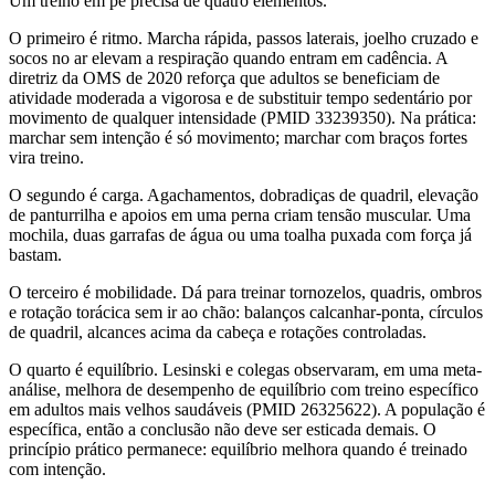
Um treino em pé precisa de quatro elementos.
O primeiro é ritmo. Marcha rápida, passos laterais, joelho cruzado e
socos no ar elevam a respiração quando entram em cadência. A
diretriz da OMS de 2020 reforça que adultos se beneficiam de
atividade moderada a vigorosa e de substituir tempo sedentário por
movimento de qualquer intensidade (PMID 33239350). Na prática:
marchar sem intenção é só movimento; marchar com braços fortes
vira treino.
O segundo é carga. Agachamentos, dobradiças de quadril, elevação
de panturrilha e apoios em uma perna criam tensão muscular. Uma
mochila, duas garrafas de água ou uma toalha puxada com força já
bastam.
O terceiro é mobilidade. Dá para treinar tornozelos, quadris, ombros
e rotação torácica sem ir ao chão: balanços calcanhar-ponta, círculos
de quadril, alcances acima da cabeça e rotações controladas.
O quarto é equilíbrio. Lesinski e colegas observaram, em uma meta-
análise, melhora de desempenho de equilíbrio com treino específico
em adultos mais velhos saudáveis (PMID 26325622). A população é
específica, então a conclusão não deve ser esticada demais. O
princípio prático permanece: equilíbrio melhora quando é treinado
com intenção.