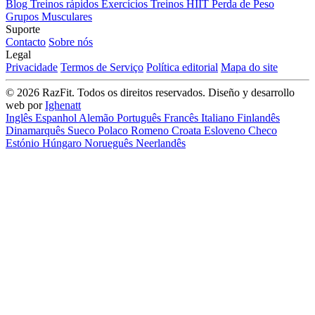
Blog
Treinos rápidos
Exercícios
Treinos HIIT
Perda de Peso
Grupos Musculares
Suporte
Contacto
Sobre nós
Legal
Privacidade
Termos de Serviço
Política editorial
Mapa do site
© 2026 RazFit. Todos os direitos reservados.
Diseño y desarrollo
web por
Ighenatt
Inglês
Espanhol
Alemão
Português
Francês
Italiano
Finlandês
Dinamarquês
Sueco
Polaco
Romeno
Croata
Esloveno
Checo
Estónio
Húngaro
Norueguês
Neerlandês