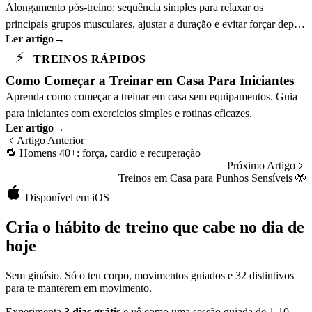
Alongamento pós-treino: sequência simples para relaxar os
principais grupos musculares, ajustar a duração e evitar forçar depois
Ler artigo
→
do exercício.
⚡
TREINOS RÁPIDOS
Como Começar a Treinar em Casa Para Iniciantes
Aprenda como começar a treinar em casa sem equipamentos. Guia
para iniciantes com exercícios simples e rotinas eficazes.
Ler artigo
→
Artigo Anterior
🔁
Homens 40+: força, cardio e recuperação
Próximo Artigo
Treinos em Casa para Punhos Sensíveis
🤲
Disponível em iOS
Cria o hábito de treino que cabe no dia de
hoje
Sem ginásio. Só o teu corpo, movimentos guiados e 32 distintivos
para te manterem em movimento.
Experimenta
3 dias grátis
e vê como uma sessão guiada de 1-10