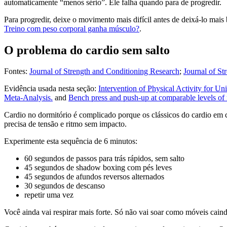
automaticamente “menos sério”. Ele falha quando para de progredir.
Para progredir, deixe o movimento mais difícil antes de deixá-lo mais
Treino com peso corporal ganha músculo?
.
O problema do cardio sem salto
Fontes:
Journal of Strength and Conditioning Research
;
Journal of St
Evidência usada nesta seção:
Intervention of Physical Activity for 
Meta-Analysis.
and
Bench press and push-up at comparable levels of mu
Cardio no dormitório é complicado porque os clássicos do cardio em c
precisa de tensão e ritmo sem impacto.
Experimente esta sequência de 6 minutos:
60 segundos de passos para trás rápidos, sem salto
45 segundos de shadow boxing com pés leves
45 segundos de afundos reversos alternados
30 segundos de descanso
repetir uma vez
Você ainda vai respirar mais forte. Só não vai soar como móveis caind