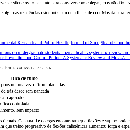
eve ser silenciosa o bastante para conviver com colegas, mas não tão l
 algumas residências estudantis parecem feitas de eco. Mas dá para rem
ironmental Research and Public Health
;
Journal of Strength and Conditi
ventions on undergraduate students’ mental health: systematic review and
c Prevention and Control Period: A Systematic Review and Meta-Anal
a forma começar a escapar.
Dica de ruído
 pousam uma vez e ficam plantadas
 de trás desce sem pancada
icam apoiados
 fica controlada
imento, sem impacto
s demais. Calatayud e colegas encontraram que flexões e supino podem
que treino progressivo de flexões calistênicas aumentou força e esp