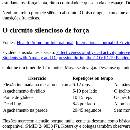
estudante usa força lenta, ritmo controlado e quase nada de espaço. D
Nenhum treino promete silêncio absoluto. O piso range, a cama mexe e
transições frenéticas.
O circuito silencioso de força
Fontes:
Health Promotion International
;
International Journal of Env
Evidência usada nesta seção:
Effectiveness of physical activity inter
Students with Anxiety and Depression during the COVID-19 Pandemi
Coloque um timer de 12 minutos. Mova-se devagar. Descanse quando 
Exercício
Repetições ou tempo
Flexão inclinada na mesa ou na cama
6-12 reps
As mãos
Agachamento dividido
6-10 por lado
O joelho
Ponte de glúteos
10-15 reps
Os pés f
Dead bug
6-8 por lado
A lombar
Agachamento na parede
20-45 segundos
Sem mov
Flexões merecem atenção porque muita gente as descarta como básica
comparável (PMID 24983847). Kotarsky e colegas também observaram 