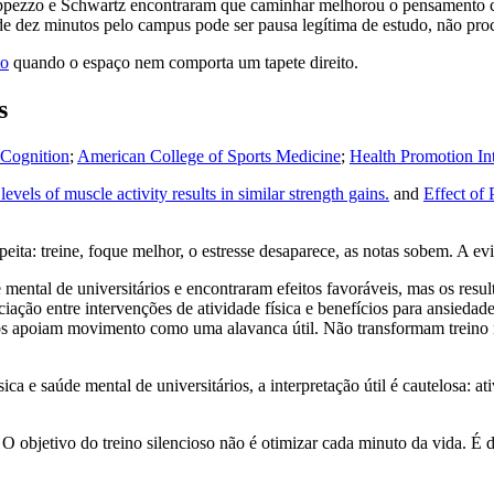
ezzo e Schwartz encontraram que caminhar melhorou o pensamento cri
e dez minutos pelo campus pode ser pausa legítima de estudo, não procr
to
quando o espaço nem comporta um tapete direito.
s
 Cognition
;
American College of Sports Medicine
;
Health Promotion Int
els of muscle activity results in similar strength gains.
and
Effect of
eita: treine, foque melhor, o estresse desaparece, as notas sobem. A ev
e mental de universitários e encontraram efeitos favoráveis, mas os r
o entre intervenções de atividade física e benefícios para ansiedade e
poiam movimento como uma alavanca útil. Não transformam treino no 
ca e saúde mental de universitários, a interpretação útil é cautelosa: a
 O objetivo do treino silencioso não é otimizar cada minuto da vida. É