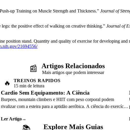
nic Push-up Training on Muscle Strength and Thickness.”
Journal of Stre
gs: the positive effect of walking on creative thinking.”
Journal of E
ne position stand. Quantity and quality of exercise for developing and m
lm.nih.gov/21694556/
Artigos Relacionados
📰
Mais artigos que podem interessar
TREINOS RAPIDOS
🔥
15 min de leitura
Cardio Sem Equipamento: A Ciência
Burpees, mountain climbers e HIIT com peso corporal podem
rivalizar com a esteira para a aptidão aeróbica. A ciência do exercício
explica o porquê.
Ler Artigo
→
Explore Mais Guias
📚