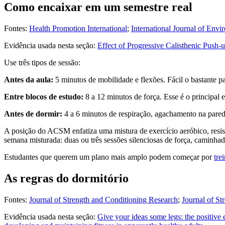
Como encaixar em um semestre real
Fontes:
Health Promotion International
;
International Journal of Env
Evidência usada nesta seção:
Effect of Progressive Calisthenic Push-
Use três tipos de sessão:
Antes da aula:
5 minutos de mobilidade e flexões. Fácil o bastante p
Entre blocos de estudo:
8 a 12 minutos de força. Esse é o principal 
Antes de dormir:
4 a 6 minutos de respiração, agachamento na parede
A posição do ACSM enfatiza uma mistura de exercício aeróbico, resis
semana misturada: duas ou três sessões silenciosas de força, caminha
Estudantes que querem um plano mais amplo podem começar por
tre
As regras do dormitório
Fontes:
Journal of Strength and Conditioning Research
;
Journal of St
Evidência usada nesta seção:
Give your ideas some legs: the positive 