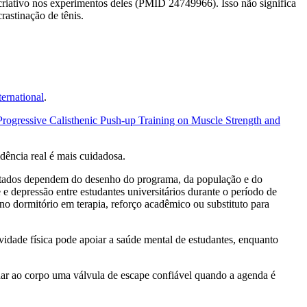
ativo nos experimentos deles (PMID 24749966). Isso não significa
astinação de tênis.
ernational
.
 Progressive Calisthenic Push-up Training on Muscle Strength and
idência real é mais cuidadosa.
esultados dependem do desenho do programa, da população e do
 depressão entre estudantes universitários durante o período de
dormitório em terapia, reforço acadêmico ou substituto para
tividade física pode apoiar a saúde mental de estudantes, enquanto
 dar ao corpo uma válvula de escape confiável quando a agenda é