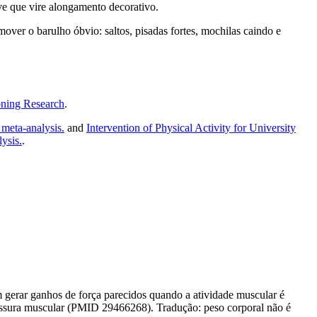
eve que vire alongamento decorativo.
over o barulho óbvio: saltos, pisadas fortes, mochilas caindo e
oning Research
.
 meta-analysis.
and
Intervention of Physical Activity for University
ysis.
.
 gerar ganhos de força parecidos quando a atividade muscular é
essura muscular (PMID 29466268). Tradução: peso corporal não é