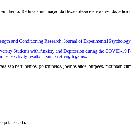
 barulhento. Reduza a inclinação da flexão, desacelere a descida, adic
rength and Conditioning Research
;
Journal of Experimental Psychology
University Students with Anxiety and Depression during the COVID-19 
scle activity results in similar strength gains.
.
asa são barulhentos: polichinelos, joelhos altos, burpees, mountain cl
o pela escada.