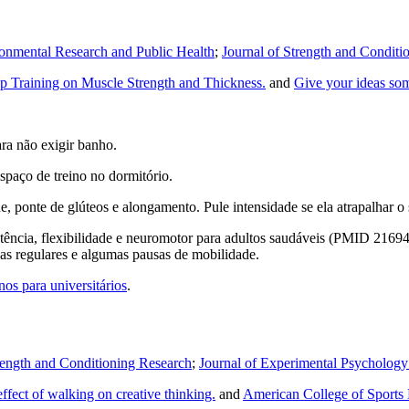
ironmental Research and Public Health
;
Journal of Strength and Conditi
up Training on Muscle Strength and Thickness.
and
Give your ideas some
ara não exigir banho.
espaço de treino no dormitório.
, ponte de glúteos e alongamento. Pule intensidade se ela atrapalhar o
tência, flexibilidade e neuromotor para adultos saudáveis (PMID 21694
das regulares e algumas pausas de mobilidade.
inos para universitários
.
rength and Conditioning Research
;
Journal of Experimental Psychology
effect of walking on creative thinking.
and
American College of Sports M