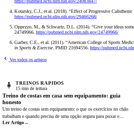
https://pubmed.ncbi.nlm.nih.gov/24983847/
Kotarsky, C.J., et al. (2018). “Effect of Progressive Calisthe
https://pubmed.ncbi.nlm.nih.gov/29466268/
Oppezzo, M., & Schwartz, D.L. (2014). “Give your ideas some le
24749966.
https://pubmed.ncbi.nlm.nih.gov/24749966/
Garber, C.E., et al. (2011). “American College of Sports Medici
in Sports & Exercise
. PMID 21694556.
https://pubmed.ncbi.n
Ver todos os artigos
TREINOS RAPIDOS
🧍
15 min de leitura
Treino de costas em casa sem equipamento: guia
honesto
Um treino de costas sem equipamento: o que os exercícios no chão
trabalham e quando precisa de uma opção segura para puxar e
Ler Artigo
→
continuar a progredir.