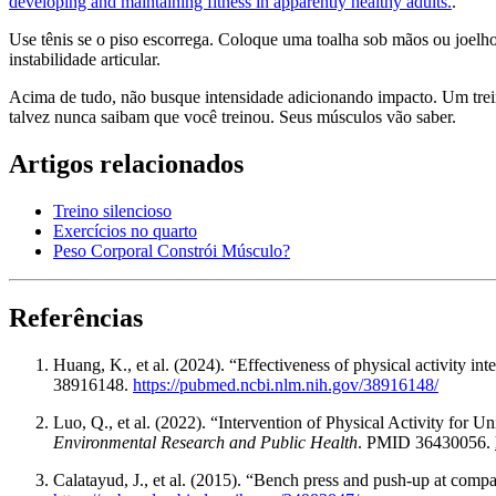
developing and maintaining fitness in apparently healthy adults.
.
Use tênis se o piso escorrega. Coloque uma toalha sob mãos ou joelh
instabilidade articular.
Acima de tudo, não busque intensidade adicionando impacto. Um treino 
talvez nunca saibam que você treinou. Seus músculos vão saber.
Artigos relacionados
Treino silencioso
Exercícios no quarto
Peso Corporal Constrói Músculo?
Referências
Huang, K., et al. (2024). “Effectiveness of physical activity i
38916148.
https://pubmed.ncbi.nlm.nih.gov/38916148/
Luo, Q., et al. (2022). “Intervention of Physical Activity fo
Environmental Research and Public Health
. PMID 36430056.
Calatayud, J., et al. (2015). “Bench press and push-up at compara