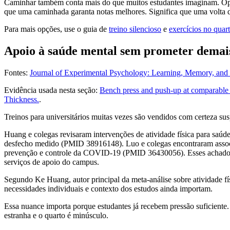
Caminhar também conta mais do que muitos estudantes imaginam. Opp
que uma caminhada garanta notas melhores. Significa que uma volta d
Para mais opções, use o guia de
treino silencioso
e
exercícios no quar
Apoio à saúde mental sem prometer demai
Fontes:
Journal of Experimental Psychology: Learning, Memory, and
Evidência usada nesta seção:
Bench press and push-up at comparable lev
Thickness.
.
Treinos para universitários muitas vezes são vendidos com certeza susp
Huang e colegas revisaram intervenções de atividade física para saúd
desfecho medido (PMID 38916148). Luo e colegas encontraram associaçã
prevenção e controle da COVID-19 (PMID 36430056). Esses achados a
serviços de apoio do campus.
Segundo Ke Huang, autor principal da meta-análise sobre atividade físi
necessidades individuais e contexto dos estudos ainda importam.
Essa nuance importa porque estudantes já recebem pressão suficiente.
estranha e o quarto é minúsculo.