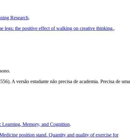
oning Research
.
 legs: the positive effect of walking on creative thinking.
.
 sono.
556). A versão estudante não precisa de academia. Precisa de uma
: Learning, Memory, and Cognition
.
edicine position stand. Quantity and quality of exercise for