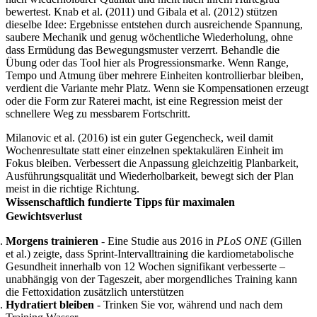
bewertest. Knab et al. (2011) und Gibala et al. (2012) stützen
dieselbe Idee: Ergebnisse entstehen durch ausreichende Spannung,
saubere Mechanik und genug wöchentliche Wiederholung, ohne
dass Ermüdung das Bewegungsmuster verzerrt. Behandle die
Übung oder das Tool hier als Progressionsmarke. Wenn Range,
Tempo und Atmung über mehrere Einheiten kontrollierbar bleiben,
verdient die Variante mehr Platz. Wenn sie Kompensationen erzeugt
oder die Form zur Raterei macht, ist eine Regression meist der
schnellere Weg zu messbarem Fortschritt.
Milanovic et al. (2016) ist ein guter Gegencheck, weil damit
Wochenresultate statt einer einzelnen spektakulären Einheit im
Fokus bleiben. Verbessert die Anpassung gleichzeitig Planbarkeit,
Ausführungsqualität und Wiederholbarkeit, bewegt sich der Plan
meist in die richtige Richtung.
Wissenschaftlich fundierte Tipps für maximalen
Gewichtsverlust
Morgens trainieren
- Eine Studie aus 2016 in
PLoS ONE
(Gillen
et al.) zeigte, dass Sprint-Intervalltraining die kardiometabolische
Gesundheit innerhalb von 12 Wochen signifikant verbesserte –
unabhängig von der Tageszeit, aber morgendliches Training kann
die Fettoxidation zusätzlich unterstützen
Hydratiert bleiben
- Trinken Sie vor, während und nach dem