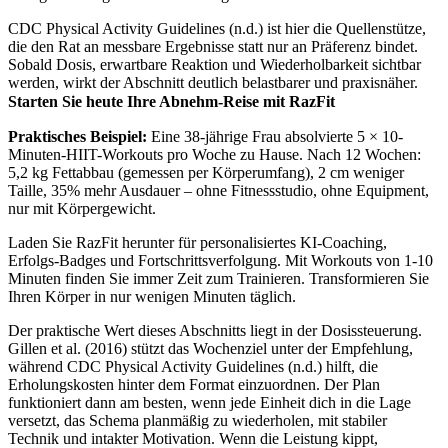
CDC Physical Activity Guidelines (n.d.) ist hier die Quellenstütze,
die den Rat an messbare Ergebnisse statt nur an Präferenz bindet.
Sobald Dosis, erwartbare Reaktion und Wiederholbarkeit sichtbar
werden, wirkt der Abschnitt deutlich belastbarer und praxisnäher.
Starten Sie heute Ihre Abnehm-Reise mit RazFit
Praktisches Beispiel:
Eine 38-jährige Frau absolvierte 5 × 10-
Minuten-HIIT-Workouts pro Woche zu Hause. Nach 12 Wochen:
5,2 kg Fettabbau (gemessen per Körperumfang), 2 cm weniger
Taille, 35% mehr Ausdauer – ohne Fitnessstudio, ohne Equipment,
nur mit Körpergewicht.
Laden Sie RazFit herunter für personalisiertes KI-Coaching,
Erfolgs-Badges und Fortschrittsverfolgung. Mit Workouts von 1-10
Minuten finden Sie immer Zeit zum Trainieren. Transformieren Sie
Ihren Körper in nur wenigen Minuten täglich.
Der praktische Wert dieses Abschnitts liegt in der Dosissteuerung.
Gillen et al. (2016) stützt das Wochenziel unter der Empfehlung,
während CDC Physical Activity Guidelines (n.d.) hilft, die
Erholungskosten hinter dem Format einzuordnen. Der Plan
funktioniert dann am besten, wenn jede Einheit dich in die Lage
versetzt, das Schema planmäßig zu wiederholen, mit stabiler
Technik und intakter Motivation. Wenn die Leistung kippt,