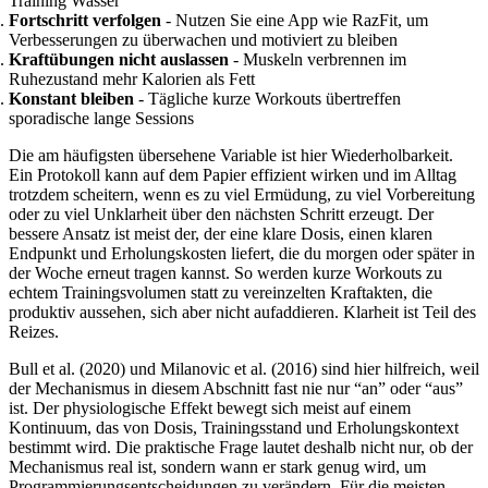
Training Wasser
Fortschritt verfolgen
- Nutzen Sie eine App wie RazFit, um
Verbesserungen zu überwachen und motiviert zu bleiben
Kraftübungen nicht auslassen
- Muskeln verbrennen im
Ruhezustand mehr Kalorien als Fett
Konstant bleiben
- Tägliche kurze Workouts übertreffen
sporadische lange Sessions
Die am häufigsten übersehene Variable ist hier Wiederholbarkeit.
Ein Protokoll kann auf dem Papier effizient wirken und im Alltag
trotzdem scheitern, wenn es zu viel Ermüdung, zu viel Vorbereitung
oder zu viel Unklarheit über den nächsten Schritt erzeugt. Der
bessere Ansatz ist meist der, der eine klare Dosis, einen klaren
Endpunkt und Erholungskosten liefert, die du morgen oder später in
der Woche erneut tragen kannst. So werden kurze Workouts zu
echtem Trainingsvolumen statt zu vereinzelten Kraftakten, die
produktiv aussehen, sich aber nicht aufaddieren. Klarheit ist Teil des
Reizes.
Bull et al. (2020) und Milanovic et al. (2016) sind hier hilfreich, weil
der Mechanismus in diesem Abschnitt fast nie nur “an” oder “aus”
ist. Der physiologische Effekt bewegt sich meist auf einem
Kontinuum, das von Dosis, Trainingsstand und Erholungskontext
bestimmt wird. Die praktische Frage lautet deshalb nicht nur, ob der
Mechanismus real ist, sondern wann er stark genug wird, um
Programmierungsentscheidungen zu verändern. Für die meisten