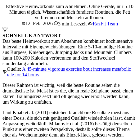
Effektive Heimworkouts zum Abnehmen. Ohne Geräte, nur 5-10
Minuten täglich. Wissenschaftlich fundierte Routinen, die Fett
verbrennen und Muskeln aufbauen.
12. Feb. 2026
📅
⏱️
3 min Lesezeit
✍️
RazFit Team
💡
SCHNELLE ANTWORT
Das beste Heimworkout zum Abnehmen kombiniert hochintensive
Intervalle mit Eigengewichtsübungen. Eine 5-10-minütige Routine
aus Burpees, Kniebeugen, Jumping Jacks und Mountain Climbers
kann 100-200 Kalorien verbrennen und den Stoffwechsel
stundenlang ankurbeln.
Quelle:
A 45-minute vigorous exercise bout increases metabolic
📚
rate for 14 hours
Dieser Rahmen ist wichtig, weil die beste Routine selten die
dramatischste ist. Meist ist es die, die in reale Zeitpläne passt, einen
klaren Trainingsreiz setzt und oft genug wiederholt werden kann,
um Wirkung zu entfalten.
Laut Knab et al. (2011) entstehen brauchbare Resultate meist aus
einer Dosis, die sich mit genügend Qualität wiederholen lässt, damit
Anpassung weiterläuft. Milanovic et al. (2016) bestätigt denselben
Punkt aus einer zweiten Perspektive, deshalb sollte dieses Thema
eher als Wochenmuster denn als Einzel-Hack gelesen werden.