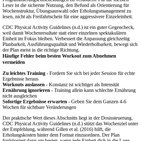
Leser ist die sicherste Nutzung, den Befund als Orientierung für
Wochenstruktur, Übungsauswahl oder Erholungsmanagement zu
lesen, nicht als Freifahrtschein für eine aggressivere Einzeleinheit.
CDC Physical Activity Guidelines (n.d.) ist ein guter Gegencheck,
weil damit Wochenresultate statt einer einzelnen spektakulären
Einheit im Fokus bleiben. Verbessert die Anpassung gleichzeitig
Planbarkeit, Ausführungsqualität und Wiederholbarkeit, bewegt sich
der Plan meist in die richtige Richtung.
Häufige Fehler beim besten Workout zum Abnehmen
vermeiden
Zu leichtes Training
- Fordern Sie sich bei jeder Session für echte
Ergebnisse heraus
Workouts auslassen
- Konstanz ist wichtiger als Intensität
Ernährung ignorieren
- Training allein kann schlechte Ernährung
nicht ausgleichen
Sofortige Ergebnisse erwarten
- Geben Sie dem Ganzen 4-6
Wochen für sichtbare Veränderungen
Der praktische Wert dieses Abschnitts liegt in der Dosissteuerung.
CDC Physical Activity Guidelines (n.d.) stützt das Wochenziel unter
der Empfehlung, während Gillen et al. (2016) hilft, die
Erholungskosten hinter dem Format einzuordnen. Der Plan
funktioniert dann am besten, wenn jede Einheit dich in die Lage