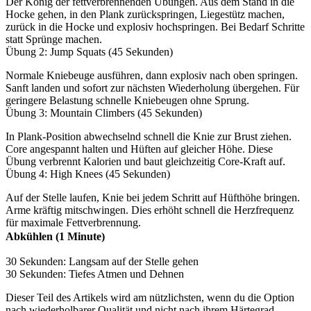
Der König der fettverbrennenden Übungen. Aus dem Stand in die
Hocke gehen, in den Plank zurückspringen, Liegestütz machen,
zurück in die Hocke und explosiv hochspringen. Bei Bedarf Schritte
statt Sprünge machen.
Übung 2: Jump Squats (45 Sekunden)
Normale Kniebeuge ausführen, dann explosiv nach oben springen.
Sanft landen und sofort zur nächsten Wiederholung übergehen. Für
geringere Belastung schnelle Kniebeugen ohne Sprung.
Übung 3: Mountain Climbers (45 Sekunden)
In Plank-Position abwechselnd schnell die Knie zur Brust ziehen.
Core angespannt halten und Hüften auf gleicher Höhe. Diese
Übung verbrennt Kalorien und baut gleichzeitig Core-Kraft auf.
Übung 4: High Knees (45 Sekunden)
Auf der Stelle laufen, Knie bei jedem Schritt auf Hüfthöhe bringen.
Arme kräftig mitschwingen. Dies erhöht schnell die Herzfrequenz
für maximale Fettverbrennung.
Abkühlen (1 Minute)
30 Sekunden: Langsam auf der Stelle gehen
30 Sekunden: Tiefes Atmen und Dehnen
Dieser Teil des Artikels wird am nützlichsten, wenn du die Option
nach wiederholbarer Qualität und nicht nach ihrem Härtegrad