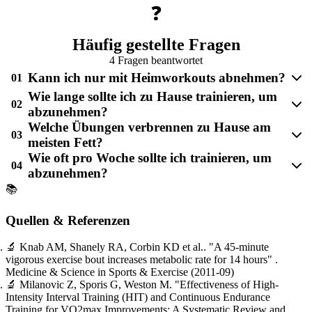
❓
Häufig gestellte Fragen
4 Fragen beantwortet
Kann ich nur mit Heimworkouts abnehmen?
01
Wie lange sollte ich zu Hause trainieren, um
02
abzunehmen?
Welche Übungen verbrennen zu Hause am
03
meisten Fett?
Wie oft pro Woche sollte ich trainieren, um
04
abzunehmen?
📚
Quellen & Referenzen
🔬
Knab AM, Shanely RA, Corbin KD et al..
"A 45-minute
vigorous exercise bout increases metabolic rate for 14 hours"
.
Medicine & Science in Sports & Exercise
(2011-09)
🔬
Milanovic Z, Sporis G, Weston M.
"Effectiveness of High-
Intensity Interval Training (HIT) and Continuous Endurance
Training for VO2max Improvements: A Systematic Review and