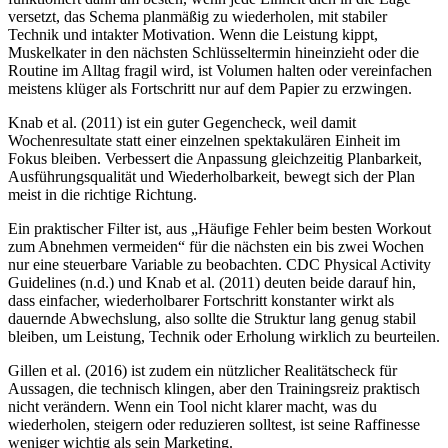
versetzt, das Schema planmäßig zu wiederholen, mit stabiler
Technik und intakter Motivation. Wenn die Leistung kippt,
Muskelkater in den nächsten Schlüsseltermin hineinzieht oder die
Routine im Alltag fragil wird, ist Volumen halten oder vereinfachen
meistens klüger als Fortschritt nur auf dem Papier zu erzwingen.
Knab et al. (2011) ist ein guter Gegencheck, weil damit
Wochenresultate statt einer einzelnen spektakulären Einheit im
Fokus bleiben. Verbessert die Anpassung gleichzeitig Planbarkeit,
Ausführungsqualität und Wiederholbarkeit, bewegt sich der Plan
meist in die richtige Richtung.
Ein praktischer Filter ist, aus „Häufige Fehler beim besten Workout
zum Abnehmen vermeiden“ für die nächsten ein bis zwei Wochen
nur eine steuerbare Variable zu beobachten. CDC Physical Activity
Guidelines (n.d.) und Knab et al. (2011) deuten beide darauf hin,
dass einfacher, wiederholbarer Fortschritt konstanter wirkt als
dauernde Abwechslung, also sollte die Struktur lang genug stabil
bleiben, um Leistung, Technik oder Erholung wirklich zu beurteilen.
Gillen et al. (2016) ist zudem ein nützlicher Realitätscheck für
Aussagen, die technisch klingen, aber den Trainingsreiz praktisch
nicht verändern. Wenn ein Tool nicht klarer macht, was du
wiederholen, steigern oder reduzieren solltest, ist seine Raffinesse
weniger wichtig als sein Marketing.