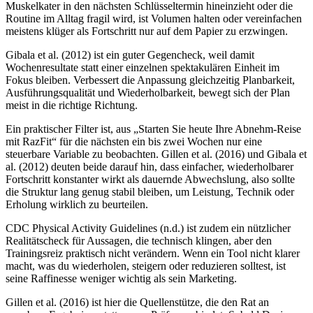
Muskelkater in den nächsten Schlüsseltermin hineinzieht oder die
Routine im Alltag fragil wird, ist Volumen halten oder vereinfachen
meistens klüger als Fortschritt nur auf dem Papier zu erzwingen.
Gibala et al. (2012) ist ein guter Gegencheck, weil damit
Wochenresultate statt einer einzelnen spektakulären Einheit im
Fokus bleiben. Verbessert die Anpassung gleichzeitig Planbarkeit,
Ausführungsqualität und Wiederholbarkeit, bewegt sich der Plan
meist in die richtige Richtung.
Ein praktischer Filter ist, aus „Starten Sie heute Ihre Abnehm-Reise
mit RazFit“ für die nächsten ein bis zwei Wochen nur eine
steuerbare Variable zu beobachten. Gillen et al. (2016) und Gibala et
al. (2012) deuten beide darauf hin, dass einfacher, wiederholbarer
Fortschritt konstanter wirkt als dauernde Abwechslung, also sollte
die Struktur lang genug stabil bleiben, um Leistung, Technik oder
Erholung wirklich zu beurteilen.
CDC Physical Activity Guidelines (n.d.) ist zudem ein nützlicher
Realitätscheck für Aussagen, die technisch klingen, aber den
Trainingsreiz praktisch nicht verändern. Wenn ein Tool nicht klarer
macht, was du wiederholen, steigern oder reduzieren solltest, ist
seine Raffinesse weniger wichtig als sein Marketing.
Gillen et al. (2016) ist hier die Quellenstütze, die den Rat an