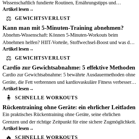
Wissenschaftlich fundierte Routinen, Ernährungstipps und
Artikel lesen
→
Fortschrittsverfolgung. Kein Fitnessstudio nötig!
⚖️
GEWICHTSVERLUST
Kann man mit 5-Minuten-Training abnehmen?
Abnehm-Wissenschaft: Können 5-Minuten-Workouts beim
Abnehmen helfen? HIIT-Vorteile, Stoffwechsel-Boost und was du
Artikel lesen
→
realistisch erwarten kannst.
⚖️
GEWICHTSVERLUST
Cardio zur Gewichtsabnahme: 5 effektive Methoden
Cardio zur Gewichtsabnahme: 5 bewährte Ausdauermethoden ohne
Geräte, die Fett verbrennen und kardiovaskuläre Fitness verbessern.
Artikel lesen
→
Wissenschaftlich fundiert.
🧍
SCHNELLE WORKOUTS
Rückentraining ohne Geräte: ein ehrlicher Leitfaden
Ein praktisches Rückentraining ohne Geräte, seine ehrlichen
Grenzen und der richtige Zeitpunkt für eine sichere Zugmöglichkeit.
Artikel lesen
→
🔥
SCHNELLE WORKOUTS