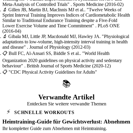
Meta-Analysis of Controlled Trials"
. Sports Medicine
(2016-02)
🔬
Gillen JB, Martin BJ, MacInnis MJ et al..
"Twelve Weeks of
Sprint Interval Training Improves Indices of Cardiometabolic Health
Similar to Traditional Endurance Training despite a Five-Fold
Lower Exercise Volume and Time Commitment"
. PLoS ONE
(2016-04)
🔬
Gibala MJ, Little JP, Macdonald MJ, Hawley JA.
"Physiological
adaptations to low-volume, high-intensity interval training in health
and disease"
. Journal of Physiology
(2012-03)
📋
Bull FC, Al-Ansari SS, Biddle S et al..
"World Health
Organization 2020 guidelines on physical activity and sedentary
behaviour"
. British Journal of Sports Medicine
(2020-12)
📋
"CDC Physical Activity Guidelines for Adults"
📚
Verwandte Artikel
Entdecken Sie weitere verwandte Themen
⚡
SCHNELLE WORKOUTS
Heimtraining-Guide für Gewichtsverlust: Abnehmen
Ihr kompletter Guide zum Abnehmen mit Heimtraining.