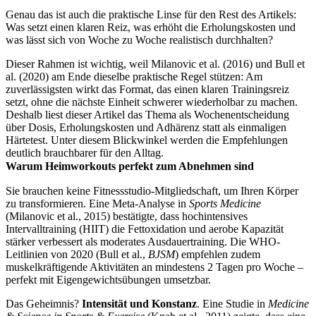
Genau das ist auch die praktische Linse für den Rest des Artikels:
Was setzt einen klaren Reiz, was erhöht die Erholungskosten und
was lässt sich von Woche zu Woche realistisch durchhalten?
Dieser Rahmen ist wichtig, weil Milanovic et al. (2016) und Bull et
al. (2020) am Ende dieselbe praktische Regel stützen: Am
zuverlässigsten wirkt das Format, das einen klaren Trainingsreiz
setzt, ohne die nächste Einheit schwerer wiederholbar zu machen.
Deshalb liest dieser Artikel das Thema als Wochenentscheidung
über Dosis, Erholungskosten und Adhärenz statt als einmaligen
Härtetest. Unter diesem Blickwinkel werden die Empfehlungen
deutlich brauchbarer für den Alltag.
Warum Heimworkouts perfekt zum Abnehmen sind
Sie brauchen keine Fitnessstudio-Mitgliedschaft, um Ihren Körper
zu transformieren. Eine Meta-Analyse in
Sports Medicine
(Milanovic et al., 2015) bestätigte, dass hochintensives
Intervalltraining (HIIT) die Fettoxidation und aerobe Kapazität
stärker verbessert als moderates Ausdauertraining. Die WHO-
Leitlinien von 2020 (Bull et al.,
BJSM
) empfehlen zudem
muskelkräftigende Aktivitäten an mindestens 2 Tagen pro Woche –
perfekt mit Eigengewichtsübungen umsetzbar.
Das Geheimnis?
Intensität und Konstanz
. Eine Studie in
Medicine