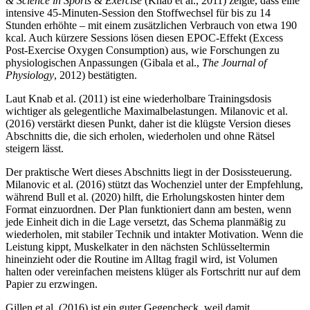
& Science in Sports & Exercise
(Knab et al., 2011) zeigte, dass eine
intensive 45-Minuten-Session den Stoffwechsel für bis zu 14
Stunden erhöhte – mit einem zusätzlichen Verbrauch von etwa 190
kcal. Auch kürzere Sessions lösen diesen EPOC-Effekt (Excess
Post-Exercise Oxygen Consumption) aus, wie Forschungen zu
physiologischen Anpassungen (Gibala et al.,
The Journal of
Physiology
, 2012) bestätigten.
Laut Knab et al. (2011) ist eine wiederholbare Trainingsdosis
wichtiger als gelegentliche Maximalbelastungen. Milanovic et al.
(2016) verstärkt diesen Punkt, daher ist die klügste Version dieses
Abschnitts die, die sich erholen, wiederholen und ohne Rätsel
steigern lässt.
Der praktische Wert dieses Abschnitts liegt in der Dosissteuerung.
Milanovic et al. (2016) stützt das Wochenziel unter der Empfehlung,
während Bull et al. (2020) hilft, die Erholungskosten hinter dem
Format einzuordnen. Der Plan funktioniert dann am besten, wenn
jede Einheit dich in die Lage versetzt, das Schema planmäßig zu
wiederholen, mit stabiler Technik und intakter Motivation. Wenn die
Leistung kippt, Muskelkater in den nächsten Schlüsseltermin
hineinzieht oder die Routine im Alltag fragil wird, ist Volumen
halten oder vereinfachen meistens klüger als Fortschritt nur auf dem
Papier zu erzwingen.
Gillen et al. (2016) ist ein guter Gegencheck, weil damit