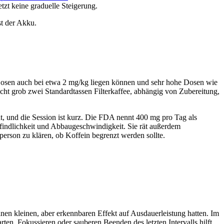
tzt keine graduelle Steigerung.
st der Akku.
 Dosen auch bei etwa 2 mg/kg liegen können und sehr hohe Dosen wie
 grob zwei Standardtassen Filterkaffee, abhängig von Zubereitung,
, und die Session ist kurz. Die FDA nennt 400 mg pro Tag als
findlichkeit und Abbaugeschwindigkeit. Sie rät außerdem
rson zu klären, ob Koffein begrenzt werden sollte.
n kleinen, aber erkennbaren Effekt auf Ausdauerleistung hatten. Im
ten, Fokussieren oder sauberen Beenden des letzten Intervalls hilft.