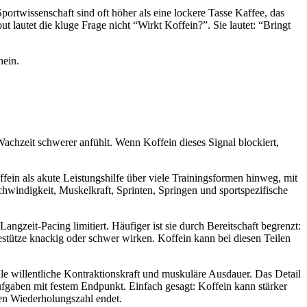
portwissenschaft sind oft höher als eine lockere Tasse Kaffee, das
lautet die kluge Frage nicht “Wirkt Koffein?”. Sie lautet: “Bringt
nein.
Wachzeit schwerer anfühlt. Wenn Koffein dieses Signal blockiert,
ein als akute Leistungshilfe über viele Trainingsformen hinweg, mit
hwindigkeit, Muskelkraft, Sprinten, Springen und sportspezifische
gzeit-Pacing limitiert. Häufiger ist sie durch Bereitschaft begrenzt:
estütze knackig oder schwer wirken. Koffein kann bei diesen Teilen
 willentliche Kontraktionskraft und muskuläre Ausdauer. Das Detail
 Aufgaben mit festem Endpunkt. Einfach gesagt: Koffein kann stärker
ten Wiederholungszahl endet.