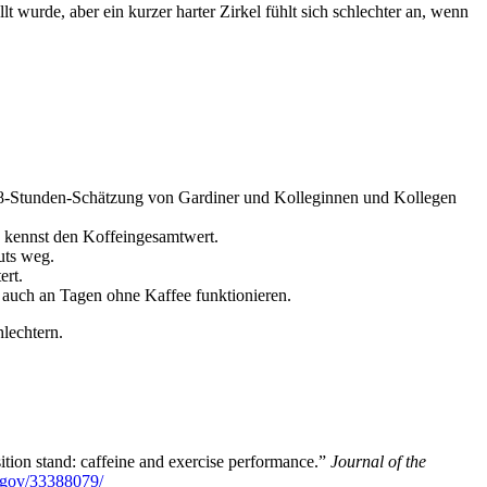
t wurde, aber ein kurzer harter Zirkel fühlt sich schlechter an, wenn
 8,8-Stunden-Schätzung von Gardiner und Kolleginnen und Kollegen
u kennst den Koffeingesamtwert.
uts weg.
ert.
l auch an Tagen ohne Kaffee funktionieren.
hlechtern.
osition stand: caffeine and exercise performance.”
Journal of the
h.gov/33388079/