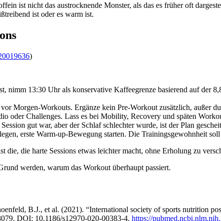
in ist nicht das austrocknende Monster, als das es früher oft dargestell
treibend ist oder es warm ist.
ions
20019636
)
 ist, nimm 13:30 Uhr als konservative Kaffeegrenze basierend auf der
n vor Morgen-Workouts. Ergänze kein Pre-Workout zusätzlich, außer d
ardio oder Challenges. Lass es bei Mobility, Recovery und späten Worko
ssion gut war, aber der Schlaf schlechter wurde, ist der Plan gescheit
hinlegen, erste Warm-up-Bewegung starten. Die Trainingsgewohnheit sol
ist die, die harte Sessions etwas leichter macht, ohne Erholung zu versc
 Grund werden, warum das Workout überhaupt passiert.
nfeld, B.J., et al. (2021). “International society of sports nutrition p
8079. DOI: 10.1186/s12970-020-00383-4.
https://pubmed.ncbi.nlm.ni