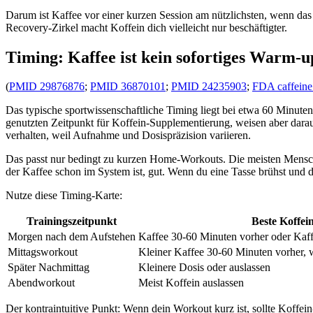
Darum ist Kaffee vor einer kurzen Session am nützlichsten, wenn das 
Recovery-Zirkel macht Koffein dich vielleicht nur beschäftigter.
Timing: Kaffee ist kein sofortiges Warm-u
(
PMID 29876876
;
PMID 36870101
;
PMID 24235903
;
FDA caffeine
Das typische sportwissenschaftliche Timing liegt bei etwa 60 Minu
genutzten Zeitpunkt für Koffein-Supplementierung, weisen aber dara
verhalten, weil Aufnahme und Dosispräzision variieren.
Das passt nur bedingt zu kurzen Home-Workouts. Die meisten Mensch
der Kaffee schon im System ist, gut. Wenn du eine Tasse brühst und di
Nutze diese Timing-Karte:
Trainingszeitpunkt
Beste Koffei
Morgen nach dem Aufstehen
Kaffee 30-60 Minuten vorher oder Kaffe
Mittagsworkout
Kleiner Kaffee 30-60 Minuten vorher, w
Später Nachmittag
Kleinere Dosis oder auslassen
Abendworkout
Meist Koffein auslassen
Der kontraintuitive Punkt: Wenn dein Workout kurz ist, sollte Koffe