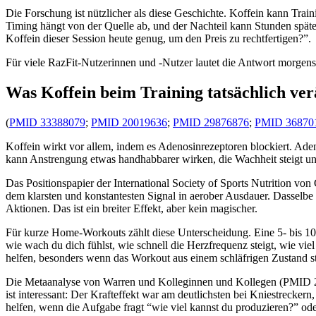
Die Forschung ist nützlicher als diese Geschichte. Koffein kann Train
Timing hängt von der Quelle ab, und der Nachteil kann Stunden später
Koffein dieser Session heute genug, um den Preis zu rechtfertigen?”.
Für viele RazFit-Nutzerinnen und -Nutzer lautet die Antwort morgens 
Was Koffein beim Training tatsächlich ve
(
PMID 33388079
;
PMID 20019636
;
PMID 29876876
;
PMID 36870
Koffein wirkt vor allem, indem es Adenosinrezeptoren blockiert. Aden
kann Anstrengung etwas handhabbarer wirken, die Wachheit steigt un
Das Positionspapier der International Society of Sports Nutrition v
dem klarsten und konstantesten Signal in aerober Ausdauer. Dasselbe
Aktionen. Das ist ein breiter Effekt, aber kein magischer.
Für kurze Home-Workouts zählt diese Unterscheidung. Eine 5- bis 10-m
wie wach du dich fühlst, wie schnell die Herzfrequenz steigt, wie vi
helfen, besonders wenn das Workout aus einem schläfrigen Zustand st
Die Metaanalyse von Warren und Kolleginnen und Kollegen (PMID 200
ist interessant: Der Krafteffekt war am deutlichsten bei Kniestreckern
helfen, wenn die Aufgabe fragt “wie viel kannst du produzieren?” ode