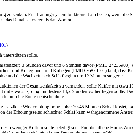
ng zu senken. Ein Trainingssystem funktioniert am besten, wenn die Sta
ist das Ritual schwerer als das Workout.
101
)
 unterstützen sollte.
afenszeit, 3 Stunden davor und 6 Stunden davor (PMID 24235903). Alle
rdiner und Kolleginnen und Kollegen (PMID 36870101) fand, dass Koffe
öhte und die Wachzeit nach Schlafbeginn um 12 Minuten steigerte.
uktionen der Gesamtschlafzeit zu vermeiden, sollte Kaffee mit etwa 
it etwa 217,5 mg mindestens 13,2 Stunden vorher liegen sollte. Das h
cht nur eine Energieentscheidung.
usätzliche Wiederholung bringt, aber 30-45 Minuten Schlaf kostet, kan
 von der Erholungsseite: schlechter Schlaf kann wahrgenommene Anstr
gt, desto weniger Koffein sollte beteiligt sein. Für abendliche Home-W
chlaf, nur damit sich eine kurze Session dramatischer anfühlt.