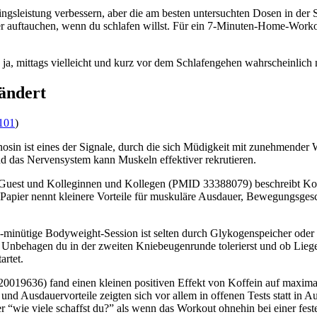
ingsleistung verbessern, aber die am besten untersuchten Dosen in der S
 auftauchen, wenn du schlafen willst. Für ein 7-Minuten-Home-Workout 
ja, mittags vielleicht und kurz vor dem Schlafengehen wahrscheinlich 
rändert
101
)
osin ist eines der Signale, durch die sich Müdigkeit mit zunehmender 
d das Nervensystem kann Muskeln effektiver rekrutieren.
on Guest und Kolleginnen und Kollegen (PMID 33388079) beschreibt Koff
 Papier nennt kleinere Vorteile für muskuläre Ausdauer, Bewegungsgesc
inütige Bodyweight-Session ist selten durch Glykogenspeicher oder Lan
el Unbehagen du in der zweiten Kniebeugenrunde tolerierst und ob Lieg
artet.
19636) fand einen kleinen positiven Effekt von Koffein auf maximale
, und Ausdauervorteile zeigten sich vor allem in offenen Tests statt in
r “wie viele schaffst du?” als wenn das Workout ohnehin bei einer fes