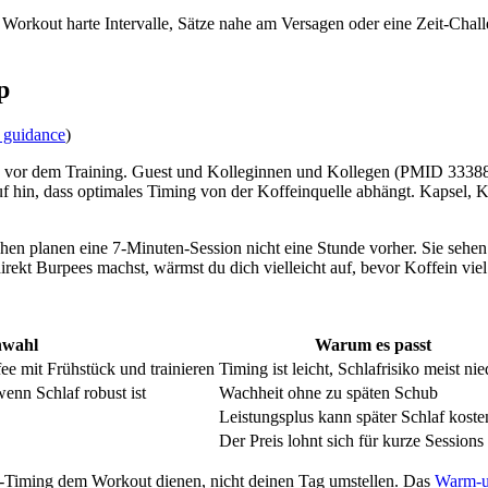
Workout harte Intervalle, Sätze nahe am Versagen oder eine Zeit-Challe
p
 guidance
)
ten vor dem Training. Guest und Kolleginnen und Kollegen (PMID 33388
uf hin, dass optimales Timing von der Koffeinquelle abhängt. Kapsel
en planen eine 7-Minuten-Session nicht eine Stunde vorher. Sie sehen
rekt Burpees machst, wärmst du dich vielleicht auf, bevor Koffein viel
nwahl
Warum es passt
e mit Frühstück und trainieren
Timing ist leicht, Schlafrisiko meist nie
enn Schlaf robust ist
Wachheit ohne zu späten Schub
Leistungsplus kann später Schlaf koste
Der Preis lohnt sich für kurze Sessions 
in-Timing dem Workout dienen, nicht deinen Tag umstellen. Das
Warm-u