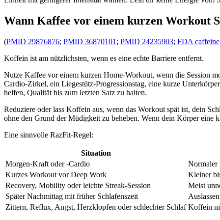
Wann Kaffee vor einem kurzen Workout Si
(
PMID 29876876
;
PMID 36870101
;
PMID 24235903
;
FDA caffeine
Koffein ist am nützlichsten, wenn es eine echte Barriere entfernt.
Nutze Kaffee vor einem kurzen Home-Workout, wenn die Session morgen
Cardio-Zirkel, ein Liegestütz-Progressionstag, eine kurze Unterkörpe
helfen, Qualität bis zum letzten Satz zu halten.
Reduziere oder lass Koffein aus, wenn das Workout spät ist, dein Schl
ohne den Grund der Müdigkeit zu beheben. Wenn dein Körper eine klar
Eine sinnvolle RazFit-Regel:
Situation
Morgen-Kraft oder -Cardio
Normaler K
Kurzes Workout vor Deep Work
Kleiner b
Recovery, Mobility oder leichte Streak-Session
Meist unn
Später Nachmittag mit früher Schlafenszeit
Auslassen 
Zittern, Reflux, Angst, Herzklopfen oder schlechter Schlaf
Koffein n