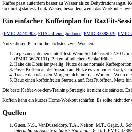
Kaffee passt außerdem besser zu Wasser als zu Dehydrationsangst. Koffe
du durstig startest. Trink Wasser, besonders wenn das Workout schweiß
Ein einfacher Koffeinplan für RazFit-Sess
(
PMID 24235903
;
FDA caffeine guidance
;
PMID 33388079
;
PMID 
Nutze diesen Plan für die nächsten zwei Wochen:
Lege zuerst deinen Cutoff fest. Wenn Schlafenszeit 22:30 Uhr
(PMID 36870101). Bei empfindlichem Schlaf früher.
Halte die Dosis langweilig. Nutze deine normale Kaffeeportio
Passe Koffein an die Session an. Nutze es vor harter Kraft, C
Tracke den nächsten Morgen, nicht nur das Workout. Wenn die Se
Baue einen koffeinfreien Startreiz auf. RazFit öffnen, Matte 
Die beste Kaffee-vor-dem-Training-Strategie ist nicht die stärkste. Es 
Koffein kann ein kurzes Home-Workout schärfen. Es sollte nicht der
Quellen
Guest, N.S., VanDusseldorp, T.A., Nelson, M.T., Grgic, J., Schoe
International Society of Sports Nutrition
, 18(1), 1. PMID 3338