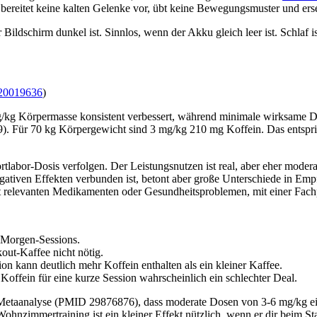
 bereitet keine kalten Gelenke vor, übt keine Bewegungsmuster und erse
ildschirm dunkel ist. Sinnlos, wenn der Akku gleich leer ist. Schlaf i
20019636
)
 mg/kg Körpermasse konsistent verbessert, während minimale wirksame
Für 70 kg Körpergewicht sind 3 mg/kg 210 mg Koffein. Das entspricht
bor-Dosis verfolgen. Der Leistungsnutzen ist real, aber eher moderat
gativen Effekten verbunden ist, betont aber große Unterschiede in Emp
relevanten Medikamenten oder Gesundheitsproblemen, mit einer Fachpe
r Morgen-Sessions.
out-Kaffee nicht nötig.
on kann deutlich mehr Koffein enthalten als ein kleiner Kaffee.
offein für eine kurze Session wahrscheinlich ein schlechter Deal.
etaanalyse (PMID 29876876), dass moderate Dosen von 3-6 mg/kg eine
hnzimmertraining ist ein kleiner Effekt nützlich, wenn er dir beim Star