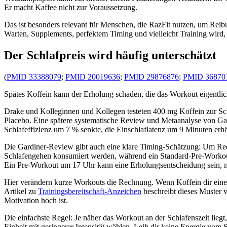
Er macht Kaffee nicht zur Voraussetzung.
Das ist besonders relevant für Menschen, die RazFit nutzen, um Reibu
Warten, Supplements, perfektem Timing und vielleicht Training wird, 
Der Schlafpreis wird häufig unterschätzt
(
PMID 33388079
;
PMID 20019636
;
PMID 29876876
;
PMID 36870
Spätes Koffein kann der Erholung schaden, die das Workout eigentlich
Drake und Kolleginnen und Kollegen testeten 400 mg Koffein zur Schl
Placebo. Eine spätere systematische Review und Metaanalyse von Ga
Schlafeffizienz um 7 % senkte, die Einschlaflatenz um 9 Minuten erh
Die Gardiner-Review gibt auch eine klare Timing-Schätzung: Um Red
Schlafengehen konsumiert werden, während ein Standard-Pre-Workout m
Ein Pre-Workout um 17 Uhr kann eine Erholungsentscheidung sein, ni
Hier verändern kurze Workouts die Rechnung. Wenn Koffein dir eine z
Artikel zu
Trainingsbereitschaft-Anzeichen
beschreibt dieses Muster
Motivation hoch ist.
Die einfachste Regel: Je näher das Workout an der Schlafenszeit lie
Einheit mit geringerer Intensität wählen. Leih dir keine Energie vom S