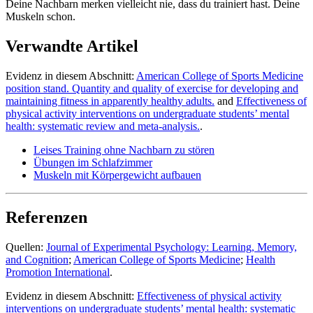
Deine Nachbarn merken vielleicht nie, dass du trainiert hast. Deine
Muskeln schon.
Verwandte Artikel
Evidenz in diesem Abschnitt:
American College of Sports Medicine
position stand. Quantity and quality of exercise for developing and
maintaining fitness in apparently healthy adults.
and
Effectiveness of
physical activity interventions on undergraduate students’ mental
health: systematic review and meta-analysis.
.
Leises Training ohne Nachbarn zu stören
Übungen im Schlafzimmer
Muskeln mit Körpergewicht aufbauen
Referenzen
Quellen:
Journal of Experimental Psychology: Learning, Memory,
and Cognition
;
American College of Sports Medicine
;
Health
Promotion International
.
Evidenz in diesem Abschnitt:
Effectiveness of physical activity
interventions on undergraduate students’ mental health: systematic