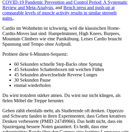
COVID-19 Pandemic Prevention and Control Period: A Systematic
Review and Meta-Analysis.
and
Bench press and push-up at
comparable levels of muscle activity results in similar strength
gains.
.
Cardio im Wohnheim ist schwierig, weil die klassischen Home-
Cardio-Moves laut sind: Hampelmänner, High Knees, Burpees,
Mountain Climbers wie eine Panikübung. Leises Cardio braucht
Spannung und Tempo ohne Aufprall.
Probiere diese 6-Minuten-Sequenz:
60 Sekunden schnelle Step-Backs ohne Sprung
45 Sekunden Schattenboxen mit weichen Füßen
45 Sekunden abwechselnde Reverse Lunges
30 Sekunden Pause
einmal wiederholen
Du wirst trotzdem stärker atmen. Du wirst nur nicht klingen, als
fielen Möbel die Treppe herunter.
Gehen zählt ebenfalls mehr, als Studierende oft denken. Oppezzo
und Schwartz fanden in ihren Experimenten, dass Gehen kreatives
Denken verbesserte (PMID 24749966). Das heißt nicht, dass ein
Spaziergang bessere Noten garantiert. Es heißt, dass eine
zehnminütige Runde über den Campus eine legitime Lernpause sein