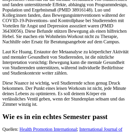
und fanden unterstützende Effekte, abhängig von Programmdesign,
Population und Ergebnismaß (PMID 38916148). Luo und
Kolleg:innen fanden, dass Bewegungsinterventionen während der
COVID-19-Präventions- und Kontrollphase bei Studierenden mit
Vorteilen für Angst und Depression assoziiert waren (PMID
36430056). Diese Befunde stützen Bewegung als einen hilfreichen
Hebel. Sie machen ein Wohnheim-Workout nicht zu Therapie,
Nachhilfe oder Ersatz für Beratungsangebote auf dem Campus.
Laut Ke Huang, Erstautor der Metaanalyse zu körperlicher Aktivität
und mentaler Gesundheit von Studierenden, ist die nützliche
Interpretation vorsichtig: Bewegung kann die mentale Gesundheit
von Studierenden unterstützen, während individuelle Bedürfnisse
und Studienkontexte weiter zählen.
Diese Nuance ist wichtig, weil Studierende schon genug Druck
bekommen. Der Punkt eines leisen Workouts ist nicht, jede Minute
deines Lebens zu optimieren. Es soll deinem Körper ein
verlässliches Ventil geben, wenn der Stundenplan seltsam und das
Zimmer winzig ist.
Wie es in ein echtes Semester passt
Quellen:
Health Promotion International
;
International Journal of