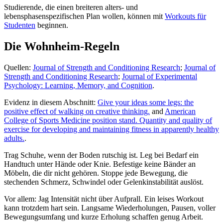
Studierende, die einen breiteren alters- und
lebensphasenspezifischen Plan wollen, können mit
Workouts für
Studenten
beginnen.
Die Wohnheim-Regeln
Quellen:
Journal of Strength and Conditioning Research
;
Journal of
Strength and Conditioning Research
;
Journal of Experimental
Psychology: Learning, Memory, and Cognition
.
Evidenz in diesem Abschnitt:
Give your ideas some legs: the
positive effect of walking on creative thinking.
and
American
College of Sports Medicine position stand. Quantity and quality of
exercise for developing and maintaining fitness in apparently healthy
adults.
.
Trag Schuhe, wenn der Boden rutschig ist. Leg bei Bedarf ein
Handtuch unter Hände oder Knie. Befestige keine Bänder an
Möbeln, die dir nicht gehören. Stoppe jede Bewegung, die
stechenden Schmerz, Schwindel oder Gelenkinstabilität auslöst.
Vor allem: Jag Intensität nicht über Aufprall. Ein leises Workout
kann trotzdem hart sein. Langsame Wiederholungen, Pausen, voller
Bewegungsumfang und kurze Erholung schaffen genug Arbeit.