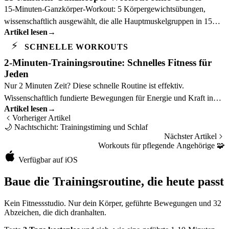
15-Minuten-Ganzkörper-Workout: 5 Körpergewichtsübungen,
wissenschaftlich ausgewählt, die alle Hauptmuskelgruppen in 15
Artikel lesen
→
Minuten ohne Geräte trainieren.
⚡
SCHNELLE WORKOUTS
2-Minuten-Trainingsroutine: Schnelles Fitness für
Jeden
Nur 2 Minuten Zeit? Diese schnelle Routine ist effektiv.
Wissenschaftlich fundierte Bewegungen für Energie und Kraft in
Artikel lesen
→
kürzester Zeit.
Vorheriger Artikel
🌙
Nachtschicht: Trainingstiming und Schlaf
Nächster Artikel
Workouts für pflegende Angehörige
🧩
Verfügbar auf iOS
Baue die Trainingsroutine, die heute passt
Kein Fitnessstudio. Nur dein Körper, geführte Bewegungen und 32
Abzeichen, die dich dranhalten.