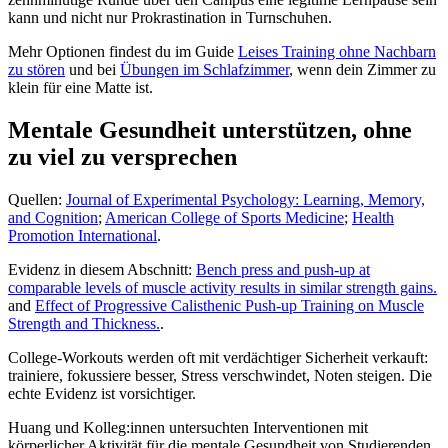
kann und nicht nur Prokrastination in Turnschuhen.
Mehr Optionen findest du im Guide
Leises Training ohne Nachbarn
zu stören
und bei
Übungen im Schlafzimmer
, wenn dein Zimmer zu
klein für eine Matte ist.
Mentale Gesundheit unterstützen, ohne
zu viel zu versprechen
Quellen:
Journal of Experimental Psychology: Learning, Memory,
and Cognition
;
American College of Sports Medicine
;
Health
Promotion International
.
Evidenz in diesem Abschnitt:
Bench press and push-up at
comparable levels of muscle activity results in similar strength gains.
and
Effect of Progressive Calisthenic Push-up Training on Muscle
Strength and Thickness.
.
College-Workouts werden oft mit verdächtiger Sicherheit verkauft:
trainiere, fokussiere besser, Stress verschwindet, Noten steigen. Die
echte Evidenz ist vorsichtiger.
Huang und Kolleg:innen untersuchten Interventionen mit
körperlicher Aktivität für die mentale Gesundheit von Studierenden