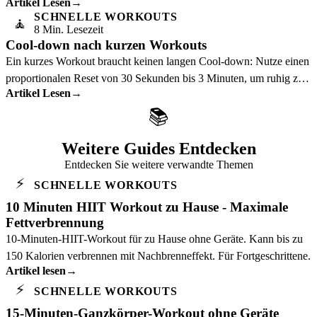
Artikel Lesen
→
Sportwissenschaft erklärt warum.
SCHNELLE WORKOUTS
🧘
8 Min. Lesezeit
Cool-down nach kurzen Workouts
Ein kurzes Workout braucht keinen langen Cool-down: Nutze einen
proportionalen Reset von 30 Sekunden bis 3 Minuten, um ruhig zu
Artikel Lesen
→
enden.
📚
Weitere Guides Entdecken
Entdecken Sie weitere verwandte Themen
⚡
SCHNELLE WORKOUTS
10 Minuten HIIT Workout zu Hause - Maximale
Fettverbrennung
10-Minuten-HIIT-Workout für zu Hause ohne Geräte. Kann bis zu
150 Kalorien verbrennen mit Nachbrenneffekt. Für Fortgeschrittene.
Artikel lesen
→
⚡
SCHNELLE WORKOUTS
15-Minuten-Ganzkörper-Workout ohne Geräte