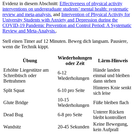
Evidenz in diesem Abschnitt:
Effectiveness of physical activity
interventions on undergraduate students’ mental health: systematic
review and meta-analysis.
and
Intervention of Physical Activity for
University Students with Anxiety and Depression during the
COVID-19 Pandemic Prevention and Control Period: A Systematic
Review and Meta-Analysis.
.
Stell einen Timer auf 12 Minuten. Beweg dich langsam. Pausiere,
wenn die Technik kippt.
Wiederholungen
Übung
Lärm-Hinweis
oder Zeit
Erhöhte Liegestütze am
Hände landen
6-12
Schreibtisch oder
einmal und bleiben
Wiederholungen
Bettrahmen
dann stehen
Hinteres Knie senkt
Split Squat
6-10 pro Seite
sich leise
10-15
Glute Bridge
Füße bleiben flach
Wiederholungen
Unterer Rücken
Dead Bug
6-8 pro Seite
bleibt kontrolliert
Keine Bewegung,
Wandsitz
20-45 Sekunden
kein Aufprall