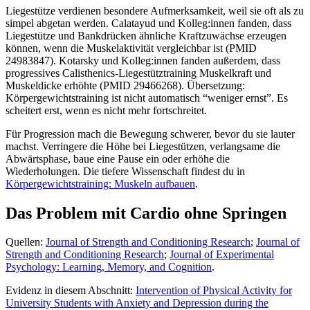
Liegestütze verdienen besondere Aufmerksamkeit, weil sie oft als zu
simpel abgetan werden. Calatayud und Kolleg:innen fanden, dass
Liegestütze und Bankdrücken ähnliche Kraftzuwächse erzeugen
können, wenn die Muskelaktivität vergleichbar ist (PMID
24983847). Kotarsky und Kolleg:innen fanden außerdem, dass
progressives Calisthenics-Liegestütztraining Muskelkraft und
Muskeldicke erhöhte (PMID 29466268). Übersetzung:
Körpergewichtstraining ist nicht automatisch “weniger ernst”. Es
scheitert erst, wenn es nicht mehr fortschreitet.
Für Progression mach die Bewegung schwerer, bevor du sie lauter
machst. Verringere die Höhe bei Liegestützen, verlangsame die
Abwärtsphase, baue eine Pause ein oder erhöhe die
Wiederholungen. Die tiefere Wissenschaft findest du in
Körpergewichtstraining: Muskeln aufbauen
.
Das Problem mit Cardio ohne Springen
Quellen:
Journal of Strength and Conditioning Research
;
Journal of
Strength and Conditioning Research
;
Journal of Experimental
Psychology: Learning, Memory, and Cognition
.
Evidenz in diesem Abschnitt:
Intervention of Physical Activity for
University Students with Anxiety and Depression during the