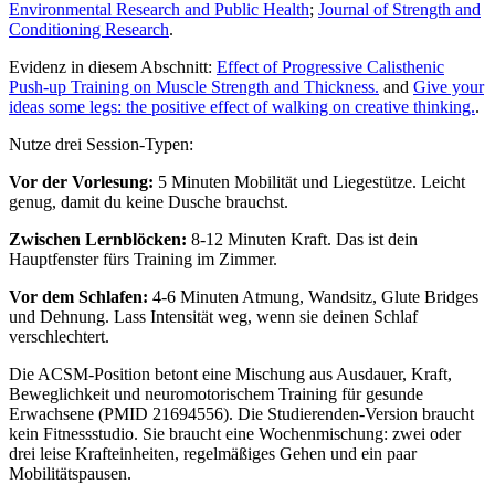
Environmental Research and Public Health
;
Journal of Strength and
Conditioning Research
.
Evidenz in diesem Abschnitt:
Effect of Progressive Calisthenic
Push-up Training on Muscle Strength and Thickness.
and
Give your
ideas some legs: the positive effect of walking on creative thinking.
.
Nutze drei Session-Typen:
Vor der Vorlesung:
5 Minuten Mobilität und Liegestütze. Leicht
genug, damit du keine Dusche brauchst.
Zwischen Lernblöcken:
8-12 Minuten Kraft. Das ist dein
Hauptfenster fürs Training im Zimmer.
Vor dem Schlafen:
4-6 Minuten Atmung, Wandsitz, Glute Bridges
und Dehnung. Lass Intensität weg, wenn sie deinen Schlaf
verschlechtert.
Die ACSM-Position betont eine Mischung aus Ausdauer, Kraft,
Beweglichkeit und neuromotorischem Training für gesunde
Erwachsene (PMID 21694556). Die Studierenden-Version braucht
kein Fitnessstudio. Sie braucht eine Wochenmischung: zwei oder
drei leise Krafteinheiten, regelmäßiges Gehen und ein paar
Mobilitätspausen.