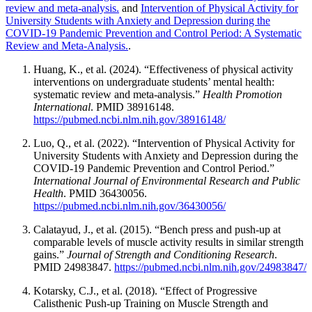
review and meta-analysis.
and
Intervention of Physical Activity for
University Students with Anxiety and Depression during the
COVID-19 Pandemic Prevention and Control Period: A Systematic
Review and Meta-Analysis.
.
Huang, K., et al. (2024). “Effectiveness of physical activity
interventions on undergraduate students’ mental health:
systematic review and meta-analysis.”
Health Promotion
International
. PMID 38916148.
https://pubmed.ncbi.nlm.nih.gov/38916148/
Luo, Q., et al. (2022). “Intervention of Physical Activity for
University Students with Anxiety and Depression during the
COVID-19 Pandemic Prevention and Control Period.”
International Journal of Environmental Research and Public
Health
. PMID 36430056.
https://pubmed.ncbi.nlm.nih.gov/36430056/
Calatayud, J., et al. (2015). “Bench press and push-up at
comparable levels of muscle activity results in similar strength
gains.”
Journal of Strength and Conditioning Research
.
PMID 24983847.
https://pubmed.ncbi.nlm.nih.gov/24983847/
Kotarsky, C.J., et al. (2018). “Effect of Progressive
Calisthenic Push-up Training on Muscle Strength and