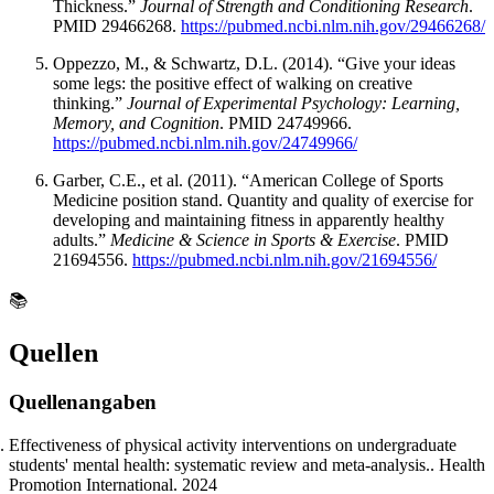
Thickness.”
Journal of Strength and Conditioning Research
.
PMID 29466268.
https://pubmed.ncbi.nlm.nih.gov/29466268/
Oppezzo, M., & Schwartz, D.L. (2014). “Give your ideas
some legs: the positive effect of walking on creative
thinking.”
Journal of Experimental Psychology: Learning,
Memory, and Cognition
. PMID 24749966.
https://pubmed.ncbi.nlm.nih.gov/24749966/
Garber, C.E., et al. (2011). “American College of Sports
Medicine position stand. Quantity and quality of exercise for
developing and maintaining fitness in apparently healthy
adults.”
Medicine & Science in Sports & Exercise
. PMID
21694556.
https://pubmed.ncbi.nlm.nih.gov/21694556/
📚
Quellen
Quellenangaben
Effectiveness of physical activity interventions on undergraduate
students' mental health: systematic review and meta-analysis.. Health
Promotion International. 2024