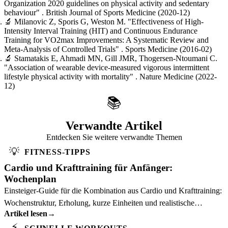
Organization 2020 guidelines on physical activity and sedentary
behaviour"
. British Journal of Sports Medicine
(2020-12)
🔬
Milanovic Z, Sporis G, Weston M.
"Effectiveness of High-
Intensity Interval Training (HIT) and Continuous Endurance
Training for VO2max Improvements: A Systematic Review and
Meta-Analysis of Controlled Trials"
. Sports Medicine
(2016-02)
🔬
Stamatakis E, Ahmadi MN, Gill JMR, Thogersen-Ntoumani C.
"Association of wearable device-measured vigorous intermittent
lifestyle physical activity with mortality"
. Nature Medicine
(2022-
12)
📚
Verwandte Artikel
Entdecken Sie weitere verwandte Themen
💡
FITNESS-TIPPS
Cardio und Krafttraining für Anfänger:
Wochenplan
Einsteiger-Guide für die Kombination aus Cardio und Krafttraining:
Wochenstruktur, Erholung, kurze Einheiten und realistische
Artikel lesen
→
Progression.
⚡