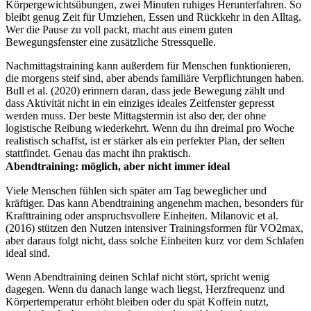
Körpergewichtsübungen, zwei Minuten ruhiges Herunterfahren. So
bleibt genug Zeit für Umziehen, Essen und Rückkehr in den Alltag.
Wer die Pause zu voll packt, macht aus einem guten
Bewegungsfenster eine zusätzliche Stressquelle.
Nachmittagstraining kann außerdem für Menschen funktionieren,
die morgens steif sind, aber abends familiäre Verpflichtungen haben.
Bull et al. (2020) erinnern daran, dass jede Bewegung zählt und
dass Aktivität nicht in ein einziges ideales Zeitfenster gepresst
werden muss. Der beste Mittagstermin ist also der, der ohne
logistische Reibung wiederkehrt. Wenn du ihn dreimal pro Woche
realistisch schaffst, ist er stärker als ein perfekter Plan, der selten
stattfindet. Genau das macht ihn praktisch.
Abendtraining: möglich, aber nicht immer ideal
Viele Menschen fühlen sich später am Tag beweglicher und
kräftiger. Das kann Abendtraining angenehm machen, besonders für
Krafttraining oder anspruchsvollere Einheiten. Milanovic et al.
(2016) stützen den Nutzen intensiver Trainingsformen für VO2max,
aber daraus folgt nicht, dass solche Einheiten kurz vor dem Schlafen
ideal sind.
Wenn Abendtraining deinen Schlaf nicht stört, spricht wenig
dagegen. Wenn du danach lange wach liegst, Herzfrequenz und
Körpertemperatur erhöht bleiben oder du spät Koffein nutzt,