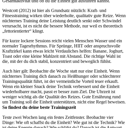
Gesamtaktivität und ob du die Einheit gut ausführen kannst.
Westcott (2012) ist hier als Grundsatz nützlich: Kraft- und
Fitnesstraining wirken über wiederholte, qualitativ gute Reize. Wenn
nüchternes Training deine Leistung deutlich senkt oder Schwindel
verursacht, ist es nicht die bessere Methode, nur weil es theoretisch
„fettorientierter“ klingt.
Für kurze lockere Sessions reicht vielen Menschen Wasser und ein
normaler Tagesrhythmus. Für Sprünge, HIIT oder anspruchsvolle
Kraftzirkel kann etwas leicht Verdauliches helfen: Banane, Joghurt,
Toast oder eine kleine Mahlzeit mit Abstand. Die richtige Wahl ist
die, mit der du dich stabil, konzentriert und beweglich fühlst.
Auch hier gilt: Beobachte die Woche statt nur eine Einheit. Wenn
nüchternes Training dich danach zu Heißhunger oder schlechterer
Trainingsqualität führt, ist der vermeintliche Vorteil teuer erkauft.
Wenn ein kleiner Snack deine Technik verbessert und die Einheit
wiederholbarer macht, passt er besser zum Ziel. Die Uhrzeit ist
weniger wichtig als die Qualität des Reizes. Gute Ernährung rund
um Training soll die Einheit unterstützen, nicht eine Regel beweisen.
So findest du deine beste Trainingszeit
Teste zwei Wochen lang ein festes Zeitfenster. Beobachte vier
Dinge: Wie oft schaffst du die Einheit? Wie gut ist die Technik? Wie
ist deine Energie danach? Wie schläfst du? Danach ist die Antwort