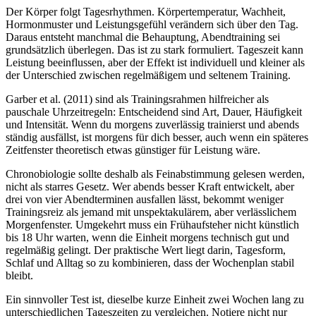
Der Körper folgt Tagesrhythmen. Körpertemperatur, Wachheit,
Hormonmuster und Leistungsgefühl verändern sich über den Tag.
Daraus entsteht manchmal die Behauptung, Abendtraining sei
grundsätzlich überlegen. Das ist zu stark formuliert. Tageszeit kann
Leistung beeinflussen, aber der Effekt ist individuell und kleiner als
der Unterschied zwischen regelmäßigem und seltenem Training.
Garber et al. (2011) sind als Trainingsrahmen hilfreicher als
pauschale Uhrzeitregeln: Entscheidend sind Art, Dauer, Häufigkeit
und Intensität. Wenn du morgens zuverlässig trainierst und abends
ständig ausfällst, ist morgens für dich besser, auch wenn ein späteres
Zeitfenster theoretisch etwas günstiger für Leistung wäre.
Chronobiologie sollte deshalb als Feinabstimmung gelesen werden,
nicht als starres Gesetz. Wer abends besser Kraft entwickelt, aber
drei von vier Abendterminen ausfallen lässt, bekommt weniger
Trainingsreiz als jemand mit unspektakulärem, aber verlässlichem
Morgenfenster. Umgekehrt muss ein Frühaufsteher nicht künstlich
bis 18 Uhr warten, wenn die Einheit morgens technisch gut und
regelmäßig gelingt. Der praktische Wert liegt darin, Tagesform,
Schlaf und Alltag so zu kombinieren, dass der Wochenplan stabil
bleibt.
Ein sinnvoller Test ist, dieselbe kurze Einheit zwei Wochen lang zu
unterschiedlichen Tageszeiten zu vergleichen. Notiere nicht nur