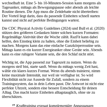
wechselhaft ist. Eine 5- bis 10-Minuten-Session kann morgens als
Tagesanker, mittags als Bewegungspause oder abends als leichte
Routine dienen. Die App muss die Zeitdebatte nicht übertreiben:
Der Vorteil liegt darin, dass du passende Einheiten schnell starten
kannst und nicht auf perfekte Bedingungen wartest.
Die CDC Physical Activity Guidelines (2024) und Bull et al. (2020)
stützen den größeren Gedanken hinter solchen kurzen Formaten:
Regelmäßige Aktivität über die Woche zählt. RazFit kann dabei
helfen, den Einstieg klein zu halten, ohne die Einheit beliebig zu
machen. Morgens kann das eine einfache Ganzkörperroutine sein.
Mittags kann es ein kurzer Energieanker ohne Geräte sein. Abends
kann es eine ruhigere Variante sein, die den Schlaf nicht stört.
Wichtig ist, die App passend zur Tageszeit zu nutzen. Wenn du
morgens steif bist, starte sanft. Wenn du mittags wenig Zeit hast,
wähle ein klares kurzes Format. Wenn du abends trainierst, nimm
keine maximale Intensität, nur weil sie verfügbar ist. So wird
Flexibilität nicht zur Ausrede für Zufall, sondern zu einem
Trainingssystem, das in dein Leben passt. Die Antwort ist nicht eine
perfekte Uhrzeit, sondern eine bessere Entscheidung für deinen
Alltag. Das macht kurze Einheiten alltagstauglich, ohne sie zu
überschätzen.
"
Krafttraining erzeugt komplementäre Anpassungen