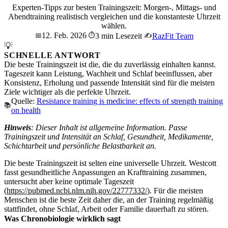
Experten-Tipps zur besten Trainingszeit: Morgen-, Mittags- und
Abendtraining realistisch vergleichen und die konstanteste Uhrzeit
wählen.
12. Feb. 2026
📅
⏱️
3 min Lesezeit
✍️
RazFit Team
💡
SCHNELLE ANTWORT
Die beste Trainingszeit ist die, die du zuverlässig einhalten kannst.
Tageszeit kann Leistung, Wachheit und Schlaf beeinflussen, aber
Konsistenz, Erholung und passende Intensität sind für die meisten
Ziele wichtiger als die perfekte Uhrzeit.
Quelle:
Resistance training is medicine: effects of strength training
📚
on health
Hinweis
: Dieser Inhalt ist allgemeine Information. Passe
Trainingszeit und Intensität an Schlaf, Gesundheit, Medikamente,
Schichtarbeit und persönliche Belastbarkeit an.
Die beste Trainingszeit ist selten eine universelle Uhrzeit. Westcott
fasst gesundheitliche Anpassungen an Krafttraining zusammen,
untersucht aber keine optimale Tageszeit
(
https://pubmed.ncbi.nlm.nih.gov/22777332/
). Für die meisten
Menschen ist die beste Zeit daher die, an der Training regelmäßig
stattfindet, ohne Schlaf, Arbeit oder Familie dauerhaft zu stören.
Was Chronobiologie wirklich sagt