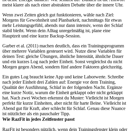
meist klarer als nach einer abstrakten Debatte über die innere Uhr.
Wenn zwei Zeiten gleich gut funktionieren, wähle nach Ziel:
Morgens für Gewohnheit und Planbarkeit, nachmittags für etwas
mehr Leistungsgefühl, abends nur dann intensiv, wenn der Schlaf
stabil bleibt. Wenn dein Alltag unregelmäßig ist, plane eine
Hauptzeit und eine kurze Backup-Session.
Garber et al. (2011) machen deutlich, dass ein Trainingsprogramm
über mehrere Variablen gesteuert wird. Nutze diese Variablen für
deinen Test: gleiche Übungen, ähnliche Intensität, ähnliche Dauer
und ein kurzes Log nach jeder Einheit. Sonst vergleichst du nicht
Morgen gegen Abend, sondern fünf andere Faktoren gleichzeitig.
Ein gutes Log braucht keine App und keine Laborwerte. Schreibe
nach jeder Einheit drei Zahlen auf: Energie vor dem Training,
Qualität der Ausführung, Schlaf in der folgenden Nacht. Ergänze
eine kurze Notiz, warum die Einheit geklappt oder nicht geklappt
hat. Nach zwei Wochen erkennst du Muster: Vielleicht ist Morgen
perfekt für kurze Einheiten, aber nicht für harte Beine. Vielleicht ist
Abend gut für Kraft, aber schlecht für Schlaf. Genau diese Nuance
ist nützlicher als ein pauschaler Tipp.
Wie RazFit in jedes Zeitfenster passt
RazFit ist besonders nützlich, wenn dein Trainingsfenster klein oder