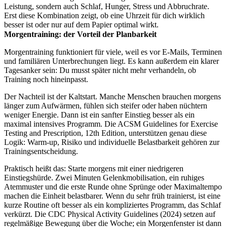
Leistung, sondern auch Schlaf, Hunger, Stress und Abbruchrate.
Erst diese Kombination zeigt, ob eine Uhrzeit für dich wirklich
besser ist oder nur auf dem Papier optimal wirkt.
Morgentraining: der Vorteil der Planbarkeit
Morgentraining funktioniert für viele, weil es vor E-Mails, Terminen
und familiären Unterbrechungen liegt. Es kann außerdem ein klarer
Tagesanker sein: Du musst später nicht mehr verhandeln, ob
Training noch hineinpasst.
Der Nachteil ist der Kaltstart. Manche Menschen brauchen morgens
länger zum Aufwärmen, fühlen sich steifer oder haben nüchtern
weniger Energie. Dann ist ein sanfter Einstieg besser als ein
maximal intensives Programm. Die ACSM Guidelines for Exercise
Testing and Prescription, 12th Edition, unterstützen genau diese
Logik: Warm-up, Risiko und individuelle Belastbarkeit gehören zur
Trainingsentscheidung.
Praktisch heißt das: Starte morgens mit einer niedrigeren
Einstiegshürde. Zwei Minuten Gelenkmobilisation, ein ruhiges
Atemmuster und die erste Runde ohne Sprünge oder Maximaltempo
machen die Einheit belastbarer. Wenn du sehr früh trainierst, ist eine
kurze Routine oft besser als ein kompliziertes Programm, das Schlaf
verkürzt. Die CDC Physical Activity Guidelines (2024) setzen auf
regelmäßige Bewegung über die Woche; ein Morgenfenster ist dann