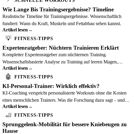
SCHNELLE WORKOUTS
Wie Lange Bis Trainingsergebnisse? Timeline
Realistische Timeline für Trainingsergebnisse. Wissenschaftlich
fundiert: Wann du Kraft, Muskeln und Fettabbau sehen kannst.
Artikel lesen
→
💡
FITNESS-TIPPS
Expertenratgeber: Nüchtern Trainieren Erklärt
Kompletter Expertenratgeber zum nüchternen Training.
Wissenschaftsbasierte Analyse zu Training auf leeren Magen,
Artikel lesen
→
Vorteile, Risiken und optimale Ansätze.
🤖
FITNESS-TIPPS
KI-Personal-Trainer: Wirklich effektiv?
KI-Coaching verspricht personalisierte Workouts ohne die Kosten
eines menschlichen Trainers. Was die Forschung dazu sagt – und
Artikel lesen
→
wer am meisten davon profitiert.
🦶
FITNESS-TIPPS
Sprunggelenk-Mobilität für bessere Kniebeugen zu
Hause