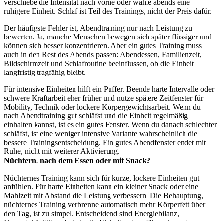
verschiebe die Intensität nach vorne oder wähle abends eine
ruhigere Einheit. Schlaf ist Teil des Trainings, nicht der Preis dafür.
Der häufigste Fehler ist, Abendtraining nur nach Leistung zu
bewerten. Ja, manche Menschen bewegen sich später flüssiger und
können sich besser konzentrieren. Aber ein gutes Training muss
auch in den Rest des Abends passen: Abendessen, Familienzeit,
Bildschirmzeit und Schlafroutine beeinflussen, ob die Einheit
langfristig tragfähig bleibt.
Für intensive Einheiten hilft ein Puffer. Beende harte Intervalle oder
schwere Kraftarbeit eher früher und nutze spätere Zeitfenster für
Mobility, Technik oder lockere Körpergewichtsarbeit. Wenn du
nach Abendtraining gut schläfst und die Einheit regelmäßig
einhalten kannst, ist es ein gutes Fenster. Wenn du danach schlechter
schläfst, ist eine weniger intensive Variante wahrscheinlich die
bessere Trainingsentscheidung. Ein gutes Abendfenster endet mit
Ruhe, nicht mit weiterer Aktivierung.
Nüchtern, nach dem Essen oder mit Snack?
Nüchternes Training kann sich für kurze, lockere Einheiten gut
anfühlen. Für harte Einheiten kann ein kleiner Snack oder eine
Mahlzeit mit Abstand die Leistung verbessern. Die Behauptung,
nüchternes Training verbrenne automatisch mehr Körperfett über
den Tag, ist zu simpel. Entscheidend sind Energiebilanz,