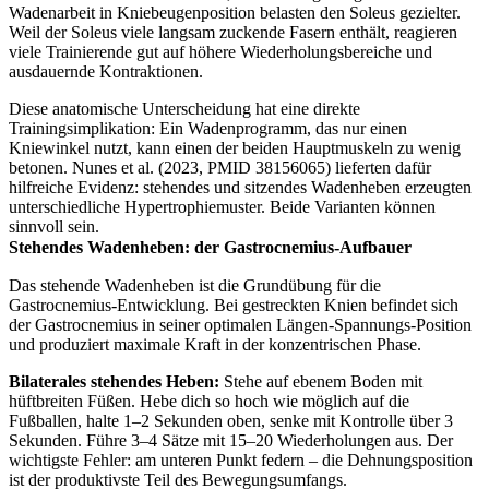
Wadenarbeit in Kniebeugenposition belasten den Soleus gezielter.
Weil der Soleus viele langsam zuckende Fasern enthält, reagieren
viele Trainierende gut auf höhere Wiederholungsbereiche und
ausdauernde Kontraktionen.
Diese anatomische Unterscheidung hat eine direkte
Trainingsimplikation: Ein Wadenprogramm, das nur einen
Kniewinkel nutzt, kann einen der beiden Hauptmuskeln zu wenig
betonen. Nunes et al. (2023, PMID 38156065) lieferten dafür
hilfreiche Evidenz: stehendes und sitzendes Wadenheben erzeugten
unterschiedliche Hypertrophiemuster. Beide Varianten können
sinnvoll sein.
Stehendes Wadenheben: der Gastrocnemius-Aufbauer
Das stehende Wadenheben ist die Grundübung für die
Gastrocnemius-Entwicklung. Bei gestreckten Knien befindet sich
der Gastrocnemius in seiner optimalen Längen-Spannungs-Position
und produziert maximale Kraft in der konzentrischen Phase.
Bilaterales stehendes Heben:
Stehe auf ebenem Boden mit
hüftbreiten Füßen. Hebe dich so hoch wie möglich auf die
Fußballen, halte 1–2 Sekunden oben, senke mit Kontrolle über 3
Sekunden. Führe 3–4 Sätze mit 15–20 Wiederholungen aus. Der
wichtigste Fehler: am unteren Punkt federn – die Dehnungsposition
ist der produktivste Teil des Bewegungsumfangs.