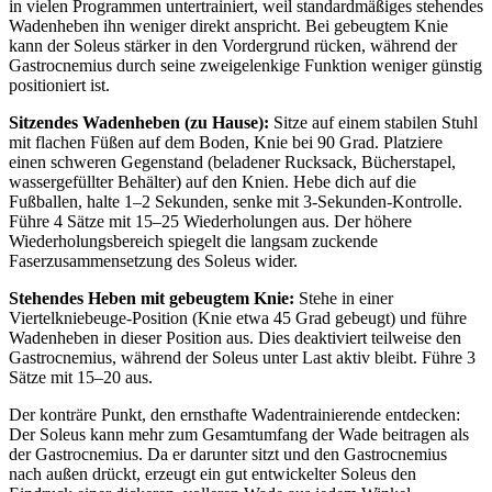
in vielen Programmen untertrainiert, weil standardmäßiges stehendes
Wadenheben ihn weniger direkt anspricht. Bei gebeugtem Knie
kann der Soleus stärker in den Vordergrund rücken, während der
Gastrocnemius durch seine zweigelenkige Funktion weniger günstig
positioniert ist.
Sitzendes Wadenheben (zu Hause):
Sitze auf einem stabilen Stuhl
mit flachen Füßen auf dem Boden, Knie bei 90 Grad. Platziere
einen schweren Gegenstand (beladener Rucksack, Bücherstapel,
wassergefüllter Behälter) auf den Knien. Hebe dich auf die
Fußballen, halte 1–2 Sekunden, senke mit 3-Sekunden-Kontrolle.
Führe 4 Sätze mit 15–25 Wiederholungen aus. Der höhere
Wiederholungsbereich spiegelt die langsam zuckende
Faserzusammensetzung des Soleus wider.
Stehendes Heben mit gebeugtem Knie:
Stehe in einer
Viertelkniebeuge-Position (Knie etwa 45 Grad gebeugt) und führe
Wadenheben in dieser Position aus. Dies deaktiviert teilweise den
Gastrocnemius, während der Soleus unter Last aktiv bleibt. Führe 3
Sätze mit 15–20 aus.
Der konträre Punkt, den ernsthafte Wadentrainierende entdecken:
Der Soleus kann mehr zum Gesamtumfang der Wade beitragen als
der Gastrocnemius. Da er darunter sitzt und den Gastrocnemius
nach außen drückt, erzeugt ein gut entwickelter Soleus den