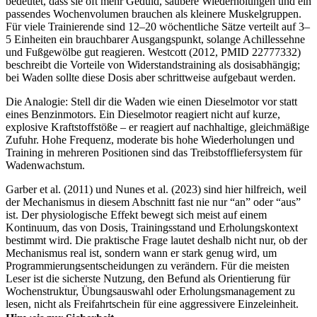
bedeutet, dass sie oft mehr Geduld, saubere Wiederholungen und ein
passendes Wochenvolumen brauchen als kleinere Muskelgruppen.
Für viele Trainierende sind 12–20 wöchentliche Sätze verteilt auf 3–
5 Einheiten ein brauchbarer Ausgangspunkt, solange Achillessehne
und Fußgewölbe gut reagieren. Westcott (2012, PMID 22777332)
beschreibt die Vorteile von Widerstandstraining als dosisabhängig;
bei Waden sollte diese Dosis aber schrittweise aufgebaut werden.
Die Analogie: Stell dir die Waden wie einen Dieselmotor vor statt
eines Benzinmotors. Ein Dieselmotor reagiert nicht auf kurze,
explosive Kraftstoffstöße – er reagiert auf nachhaltige, gleichmäßige
Zufuhr. Hohe Frequenz, moderate bis hohe Wiederholungen und
Training in mehreren Positionen sind das Treibstoffliefersystem für
Wadenwachstum.
Garber et al. (2011) und Nunes et al. (2023) sind hier hilfreich, weil
der Mechanismus in diesem Abschnitt fast nie nur “an” oder “aus”
ist. Der physiologische Effekt bewegt sich meist auf einem
Kontinuum, das von Dosis, Trainingsstand und Erholungskontext
bestimmt wird. Die praktische Frage lautet deshalb nicht nur, ob der
Mechanismus real ist, sondern wann er stark genug wird, um
Programmierungsentscheidungen zu verändern. Für die meisten
Leser ist die sicherste Nutzung, den Befund als Orientierung für
Wochenstruktur, Übungsauswahl oder Erholungsmanagement zu
lesen, nicht als Freifahrtschein für eine aggressivere Einzeleinheit.