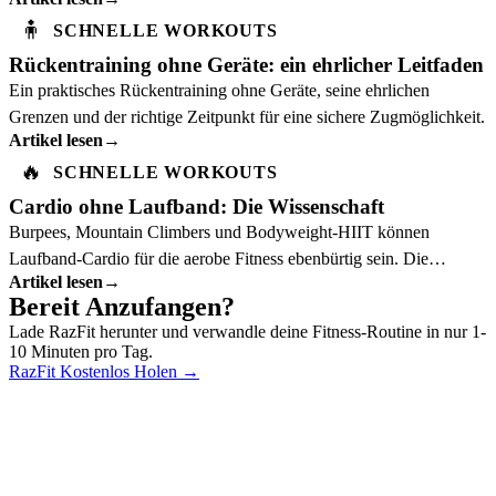
Kniegesundheit und Beinkraft.
🧍
SCHNELLE WORKOUTS
Rückentraining ohne Geräte: ein ehrlicher Leitfaden
Ein praktisches Rückentraining ohne Geräte, seine ehrlichen
Grenzen und der richtige Zeitpunkt für eine sichere Zugmöglichkeit.
Artikel lesen
→
🔥
SCHNELLE WORKOUTS
Cardio ohne Laufband: Die Wissenschaft
Burpees, Mountain Climbers und Bodyweight-HIIT können
Laufband-Cardio für die aerobe Fitness ebenbürtig sein. Die
Artikel lesen
→
Sportwissenschaft erklärt warum.
Bereit Anzufangen?
Lade RazFit herunter und verwandle deine Fitness-Routine in nur 1-
10 Minuten pro Tag.
RazFit Kostenlos Holen
→