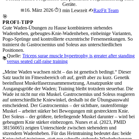
Geräte.
16. März 2026
📅
⏱️
3 min Lesezeit
✍️
RazFit Team
🎯
PROFI-TIPP
Gute Waden-Übungen zu Hause kombinieren stehendes
Wadenheben, gebeugtes-Knie-Wadenheben, einbeinige Varianten,
Pogo-Sprünge und kontrollierte exzentrische Fersensenkungen. So
trainierst du Gastrocnemius und Soleus aus unterschiedlichen
Positionen.
Quelle:
Triceps surae muscle hypertrophy is greater after standing
📚
versus seated calf-raise training
„Meine Waden wachsen nicht – das ist genetisch bedingt.“ Dieser
Satz taucht im Fitnessbereich oft auf, greift aber zu kurz. Genetik
beeinflusst Muskelfaserzusammensetzung, Ansatzpunkte und
Ausgangsgröße der Waden; Training bleibt trotzdem steuerbar. Die
Wade ist nicht nur ein Muskel. Gastrocnemius und Soleus reagieren
auf unterschiedliche Kniewinkel, deshalb ist die Übungsauswahl
entscheidend. Der Gastrocnemius – der sichtbare, rautenförmige
Muskel – arbeitet stärker bei Bewegungen mit gestrecktem Knie.
Der Soleus – der größere, tieferliegende Muskel darunter – wird bei
gebeugtem Knie stärker einbezogen. Nunes et al. (2023, PMID
38156065) zeigten Unterschiede zwischen stehendem und
sitzendem Wadenheben. Für das Heimtraining bedeutet das: beide
Kniewinkel trainieren, statt nur schnelle stehende Wiederholungen