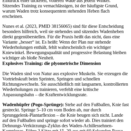
Eindruck einer dickeren, volleren Wade aus jedem Winkel.
Sitzendes Training zu vernachlässigen, ist der häufigste Grund,
warum Waden trotz konsequentem stehenden Heben flach
erscheinen.
Nunes et al. (2023, PMID 38156065) sind für diese Entscheidung
besonders hilfreich, weil sie stehendes und sitzendes Wadenheben
direkt gegenüberstellen. Für die Praxis heißt das nicht, dass eine
Variante „besser“ ist. Es heißt: Wenn der Plan nur stehende
Wiederholungen enthält, fehlt wahrscheinlich ein wichtiger
Kniewinkel. Bewegungsqualität und progressive Belastung bleiben
wichtiger als bloße Neuheit.
Explosives Training: die plyometrische Dimension
Die Waden sind von Natur aus explosive Muskeln. Sie erzeugen die
Vortriebskraft beim Sprinten, Springen und schnellen
Richtungswechseln. Sie ausschließlich mit langsamen, kontrollierten
Wiederholungen zu trainieren, verfehlt eine kritische
Anpassungsbahn – die Kraftentwicklungsrate.
Wadenhüpfer (Pogo-Sprünge):
Stehe auf den Fußballen, Knie fast
gestreckt. Springe 5–10 cm vom Boden ab, nur durch
Sprunggelenk-Plantarflexion – die Knie beugen sich nicht. Lande
auf den Fußballen und springe sofort wieder ab. Dies trainiert den
Dehnungs-Verkürzungs-Zyklus des Waden-Achillessehnen-
Komplexes. Führe 3 Sätze mit 15–20 aus mit 60 Sekunden Pause.