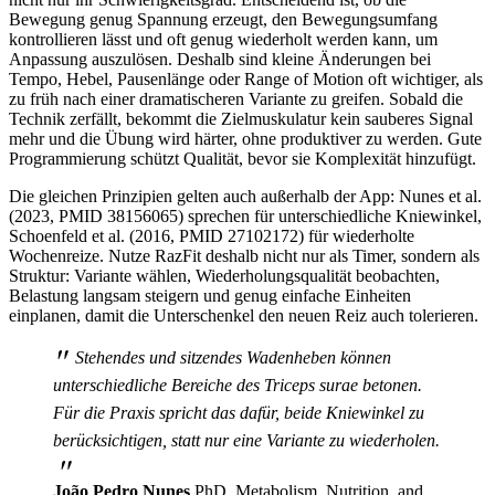
Bewegung genug Spannung erzeugt, den Bewegungsumfang
kontrollieren lässt und oft genug wiederholt werden kann, um
Anpassung auszulösen. Deshalb sind kleine Änderungen bei
Tempo, Hebel, Pausenlänge oder Range of Motion oft wichtiger, als
zu früh nach einer dramatischeren Variante zu greifen. Sobald die
Technik zerfällt, bekommt die Zielmuskulatur kein sauberes Signal
mehr und die Übung wird härter, ohne produktiver zu werden. Gute
Programmierung schützt Qualität, bevor sie Komplexität hinzufügt.
Die gleichen Prinzipien gelten auch außerhalb der App: Nunes et al.
(2023, PMID 38156065) sprechen für unterschiedliche Kniewinkel,
Schoenfeld et al. (2016, PMID 27102172) für wiederholte
Wochenreize. Nutze RazFit deshalb nicht nur als Timer, sondern als
Struktur: Variante wählen, Wiederholungsqualität beobachten,
Belastung langsam steigern und genug einfache Einheiten
einplanen, damit die Unterschenkel den neuen Reiz auch tolerieren.
"
Stehendes und sitzendes Wadenheben können
unterschiedliche Bereiche des Triceps surae betonen.
Für die Praxis spricht das dafür, beide Kniewinkel zu
berücksichtigen, statt nur eine Variante zu wiederholen.
"
João Pedro Nunes
PhD, Metabolism, Nutrition, and