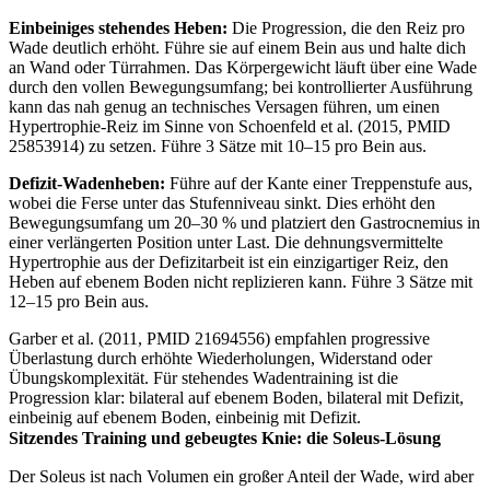
Einbeiniges stehendes Heben:
Die Progression, die den Reiz pro
Wade deutlich erhöht. Führe sie auf einem Bein aus und halte dich
an Wand oder Türrahmen. Das Körpergewicht läuft über eine Wade
durch den vollen Bewegungsumfang; bei kontrollierter Ausführung
kann das nah genug an technisches Versagen führen, um einen
Hypertrophie-Reiz im Sinne von Schoenfeld et al. (2015, PMID
25853914) zu setzen. Führe 3 Sätze mit 10–15 pro Bein aus.
Defizit-Wadenheben:
Führe auf der Kante einer Treppenstufe aus,
wobei die Ferse unter das Stufenniveau sinkt. Dies erhöht den
Bewegungsumfang um 20–30 % und platziert den Gastrocnemius in
einer verlängerten Position unter Last. Die dehnungsvermittelte
Hypertrophie aus der Defizitarbeit ist ein einzigartiger Reiz, den
Heben auf ebenem Boden nicht replizieren kann. Führe 3 Sätze mit
12–15 pro Bein aus.
Garber et al. (2011, PMID 21694556) empfahlen progressive
Überlastung durch erhöhte Wiederholungen, Widerstand oder
Übungskomplexität. Für stehendes Wadentraining ist die
Progression klar: bilateral auf ebenem Boden, bilateral mit Defizit,
einbeinig auf ebenem Boden, einbeinig mit Defizit.
Sitzendes Training und gebeugtes Knie: die Soleus-Lösung
Der Soleus ist nach Volumen ein großer Anteil der Wade, wird aber