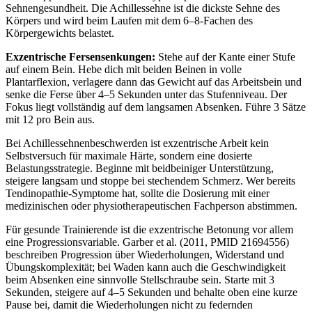
Sehnengesundheit. Die Achillessehne ist die dickste Sehne des
Körpers und wird beim Laufen mit dem 6–8-Fachen des
Körpergewichts belastet.
Exzentrische Fersensenkungen:
Stehe auf der Kante einer Stufe
auf einem Bein. Hebe dich mit beiden Beinen in volle
Plantarflexion, verlagere dann das Gewicht auf das Arbeitsbein und
senke die Ferse über 4–5 Sekunden unter das Stufenniveau. Der
Fokus liegt vollständig auf dem langsamen Absenken. Führe 3 Sätze
mit 12 pro Bein aus.
Bei Achillessehnenbeschwerden ist exzentrische Arbeit kein
Selbstversuch für maximale Härte, sondern eine dosierte
Belastungsstrategie. Beginne mit beidbeiniger Unterstützung,
steigere langsam und stoppe bei stechendem Schmerz. Wer bereits
Tendinopathie-Symptome hat, sollte die Dosierung mit einer
medizinischen oder physiotherapeutischen Fachperson abstimmen.
Für gesunde Trainierende ist die exzentrische Betonung vor allem
eine Progressionsvariable. Garber et al. (2011, PMID 21694556)
beschreiben Progression über Wiederholungen, Widerstand und
Übungskomplexität; bei Waden kann auch die Geschwindigkeit
beim Absenken eine sinnvolle Stellschraube sein. Starte mit 3
Sekunden, steigere auf 4–5 Sekunden und behalte oben eine kurze
Pause bei, damit die Wiederholungen nicht zu federnden