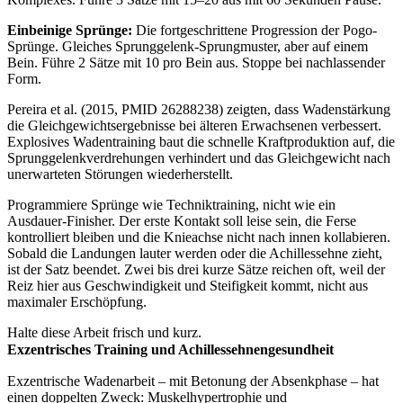
Einbeinige Sprünge:
Die fortgeschrittene Progression der Pogo-
Sprünge. Gleiches Sprunggelenk-Sprungmuster, aber auf einem
Bein. Führe 2 Sätze mit 10 pro Bein aus. Stoppe bei nachlassender
Form.
Pereira et al. (2015, PMID 26288238) zeigten, dass Wadenstärkung
die Gleichgewichtsergebnisse bei älteren Erwachsenen verbessert.
Explosives Wadentraining baut die schnelle Kraftproduktion auf, die
Sprunggelenkverdrehungen verhindert und das Gleichgewicht nach
unerwarteten Störungen wiederherstellt.
Programmiere Sprünge wie Techniktraining, nicht wie ein
Ausdauer-Finisher. Der erste Kontakt soll leise sein, die Ferse
kontrolliert bleiben und die Knieachse nicht nach innen kollabieren.
Sobald die Landungen lauter werden oder die Achillessehne zieht,
ist der Satz beendet. Zwei bis drei kurze Sätze reichen oft, weil der
Reiz hier aus Geschwindigkeit und Steifigkeit kommt, nicht aus
maximaler Erschöpfung.
Halte diese Arbeit frisch und kurz.
Exzentrisches Training und Achillessehnengesundheit
Exzentrische Wadenarbeit – mit Betonung der Absenkphase – hat
einen doppelten Zweck: Muskelhypertrophie und