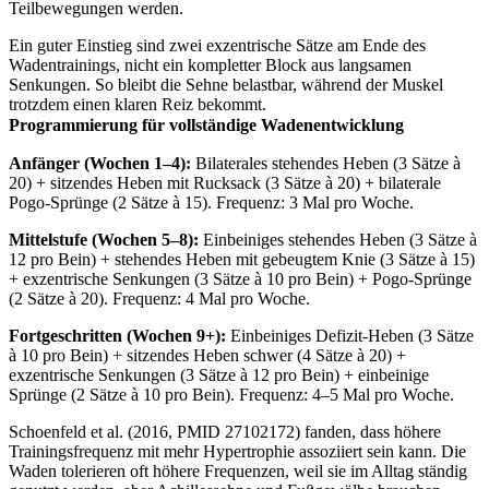
Teilbewegungen werden.
Ein guter Einstieg sind zwei exzentrische Sätze am Ende des
Wadentrainings, nicht ein kompletter Block aus langsamen
Senkungen. So bleibt die Sehne belastbar, während der Muskel
trotzdem einen klaren Reiz bekommt.
Programmierung für vollständige Wadenentwicklung
Anfänger (Wochen 1–4):
Bilaterales stehendes Heben (3 Sätze à
20) + sitzendes Heben mit Rucksack (3 Sätze à 20) + bilaterale
Pogo-Sprünge (2 Sätze à 15). Frequenz: 3 Mal pro Woche.
Mittelstufe (Wochen 5–8):
Einbeiniges stehendes Heben (3 Sätze à
12 pro Bein) + stehendes Heben mit gebeugtem Knie (3 Sätze à 15)
+ exzentrische Senkungen (3 Sätze à 10 pro Bein) + Pogo-Sprünge
(2 Sätze à 20). Frequenz: 4 Mal pro Woche.
Fortgeschritten (Wochen 9+):
Einbeiniges Defizit-Heben (3 Sätze
à 10 pro Bein) + sitzendes Heben schwer (4 Sätze à 20) +
exzentrische Senkungen (3 Sätze à 12 pro Bein) + einbeinige
Sprünge (2 Sätze à 10 pro Bein). Frequenz: 4–5 Mal pro Woche.
Schoenfeld et al. (2016, PMID 27102172) fanden, dass höhere
Trainingsfrequenz mit mehr Hypertrophie assoziiert sein kann. Die
Waden tolerieren oft höhere Frequenzen, weil sie im Alltag ständig