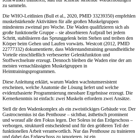
zu sammeln.
Die WHO-Leitlinien (Bull et al., 2020, PMID 33239350) empfehlen
muskelstärkende Aktivitäten für alle großen Muskelgruppen
mindestens zweimal pro Woche. Die Waden qualifizieren sich als
große funktionelle Gruppe – sie absorbieren Aufprall bei jedem
Schritt, stabilisieren das Sprunggelenk beim Stehen und treiben den
Körper beim Gehen und Laufen vorwärts. Westcott (2012, PMID
22777332) dokumentierte, dass Widerstandstraining gesundheitliche
Vorteile einschließlich verbesserter Gelenkfunktion und
Stoffwechselrate erzeugt. Dennoch bleiben die Waden eine der am
meisten vernachlässigten Muskelgruppen in
Heimtrainingsprogrammen.
Diese Anleitung erklärt, warum Waden wachstumsresistent
erscheinen, welche Anatomie die Lösung liefert und welche
evidenzbasierte Programmierung messbare Ergebnisse erzeugt. Die
Kernerkenntnis ist einfach: zwei Muskeln erfordern zwei Ansätze.
Stell dir den Wadenkomplex als ein zweistöckiges Gebäude vor. Der
Gastrocnemius ist das Penthouse – sichtbar, ästhetisch prominent
und worauf alle den Fokus legen. Der Soleus ist das Erdgeschoss –
verborgen, strukturell entscheidend und für den größeren Teil der
funktionellen Arbeit verantwortlich. Nur das Penthouse zu trainieren
und dabei das Erdgeschoss zu ignorieren, ist ein