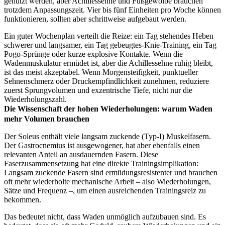
genutzt werden, aber Achillessehne und Fußgewölbe brauchen
trotzdem Anpassungszeit. Vier bis fünf Einheiten pro Woche können
funktionieren, sollten aber schrittweise aufgebaut werden.
Ein guter Wochenplan verteilt die Reize: ein Tag stehendes Heben
schwerer und langsamer, ein Tag gebeugtes-Knie-Training, ein Tag
Pogo-Sprünge oder kurze explosive Kontakte. Wenn die
Wadenmuskulatur ermüdet ist, aber die Achillessehne ruhig bleibt,
ist das meist akzeptabel. Wenn Morgensteifigkeit, punktueller
Sehnenschmerz oder Druckempfindlichkeit zunehmen, reduziere
zuerst Sprungvolumen und exzentrische Tiefe, nicht nur die
Wiederholungszahl.
Die Wissenschaft der hohen Wiederholungen: warum Waden
mehr Volumen brauchen
Der Soleus enthält viele langsam zuckende (Typ-I) Muskelfasern.
Der Gastrocnemius ist ausgewogener, hat aber ebenfalls einen
relevanten Anteil an ausdauernden Fasern. Diese
Faserzusammensetzung hat eine direkte Trainingsimplikation:
Langsam zuckende Fasern sind ermüdungsresistenter und brauchen
oft mehr wiederholte mechanische Arbeit – also Wiederholungen,
Sätze und Frequenz –, um einen ausreichenden Trainingsreiz zu
bekommen.
Das bedeutet nicht, dass Waden unmöglich aufzubauen sind. Es