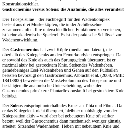
Konstruktionsfehler.
Gastrocnemius versus Soleus: die Anatomie, die alles verändert
Der Triceps surae – der Fachbegriff für den Wadenkomplex –
besteht aus drei Muskelköpfen, die in der Achillessehne
zusammenlaufen. Ihre unterschiedlichen Funktionen zu verstehen,
ist keine akademische Spielerei. Es ist der praktische Schlüssel zur
Wadenentwicklung.
Der
Gastrocnemius
hat zwei Köpfe (medial und lateral), die
oberhalb des Kniegelenks an den Femurkondylen entspringen. Da
er sowohl das Knie als auch das Sprunggelenk überquert, ist er
maximal aktiv bei gestrecktem Knie. Stehendes Wadenheben,
geradebeiniges Esel-Wadenheben und Gehen auf den Fußballen
belasten bevorzugt den Gastrocnemius. Albracht et al. (2008, PMID
18418800) bewerteten die Muskelvolumina des Triceps surae und
bestätigten die anatomische Unterscheidung, wobei der
Gastrocnemius primär zur Plantarflexionskraft bei gestrecktem Knie
beiträgt.
Der
Soleus
entspringt unterhalb des Knies an Tibia und Fibula. Da
er das Kniegelenk nicht überquert, bleibt er unabhängig von der
Knieposition aktiv – wird aber bei gebeugtem Knie oft stärker
betont, weil der Gastrocnemius dann mechanisch weniger günstig
arbeitet. Sitzendes Wadenheben, Heben mit gebeugtem Knie und