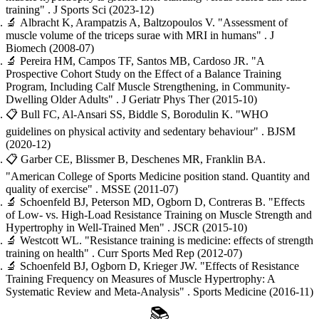
training"
. J Sports Sci
(2023-12)
🔬
Albracht K, Arampatzis A, Baltzopoulos V.
"Assessment of
muscle volume of the triceps surae with MRI in humans"
. J
Biomech
(2008-07)
🔬
Pereira HM, Campos TF, Santos MB, Cardoso JR.
"A
Prospective Cohort Study on the Effect of a Balance Training
Program, Including Calf Muscle Strengthening, in Community-
Dwelling Older Adults"
. J Geriatr Phys Ther
(2015-10)
📋
Bull FC, Al-Ansari SS, Biddle S, Borodulin K.
"WHO
guidelines on physical activity and sedentary behaviour"
. BJSM
(2020-12)
📋
Garber CE, Blissmer B, Deschenes MR, Franklin BA.
"American College of Sports Medicine position stand. Quantity and
quality of exercise"
. MSSE
(2011-07)
🔬
Schoenfeld BJ, Peterson MD, Ogborn D, Contreras B.
"Effects
of Low- vs. High-Load Resistance Training on Muscle Strength and
Hypertrophy in Well-Trained Men"
. JSCR
(2015-10)
🔬
Westcott WL.
"Resistance training is medicine: effects of strength
training on health"
. Curr Sports Med Rep
(2012-07)
🔬
Schoenfeld BJ, Ogborn D, Krieger JW.
"Effects of Resistance
Training Frequency on Measures of Muscle Hypertrophy: A
Systematic Review and Meta-Analysis"
. Sports Medicine
(2016-11)
📚