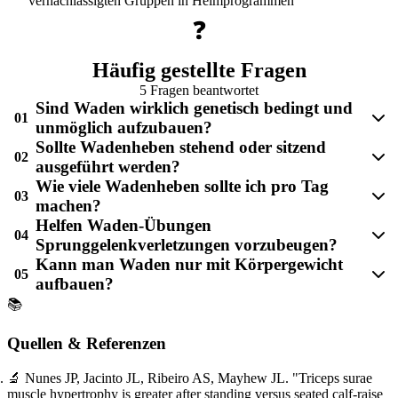
vernachlässigten Gruppen in Heimprogrammen
❓
Häufig gestellte Fragen
5 Fragen beantwortet
Sind Waden wirklich genetisch bedingt und
01
unmöglich aufzubauen?
Sollte Wadenheben stehend oder sitzend
02
ausgeführt werden?
Wie viele Wadenheben sollte ich pro Tag
03
machen?
Helfen Waden-Übungen
04
Sprunggelenkverletzungen vorzubeugen?
Kann man Waden nur mit Körpergewicht
05
aufbauen?
📚
Quellen & Referenzen
🔬
Nunes JP, Jacinto JL, Ribeiro AS, Mayhew JL.
"Triceps surae
muscle hypertrophy is greater after standing versus seated calf-raise