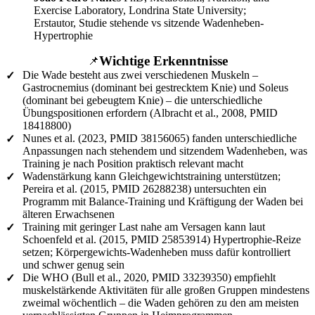
Exercise Laboratory, Londrina State University;
Erstautor, Studie stehende vs sitzende Wadenheben-
Hypertrophie
Wichtige Erkenntnisse
📌
Die Wade besteht aus zwei verschiedenen Muskeln –
✓
Gastrocnemius (dominant bei gestrecktem Knie) und Soleus
(dominant bei gebeugtem Knie) – die unterschiedliche
Übungspositionen erfordern (Albracht et al., 2008, PMID
18418800)
Nunes et al. (2023, PMID 38156065) fanden unterschiedliche
✓
Anpassungen nach stehendem und sitzendem Wadenheben, was
Training je nach Position praktisch relevant macht
Wadenstärkung kann Gleichgewichtstraining unterstützen;
✓
Pereira et al. (2015, PMID 26288238) untersuchten ein
Programm mit Balance-Training und Kräftigung der Waden bei
älteren Erwachsenen
Training mit geringer Last nahe am Versagen kann laut
✓
Schoenfeld et al. (2015, PMID 25853914) Hypertrophie-Reize
setzen; Körpergewichts-Wadenheben muss dafür kontrolliert
und schwer genug sein
Die WHO (Bull et al., 2020, PMID 33239350) empfiehlt
✓
muskelstärkende Aktivitäten für alle großen Gruppen mindestens
zweimal wöchentlich – die Waden gehören zu den am meisten