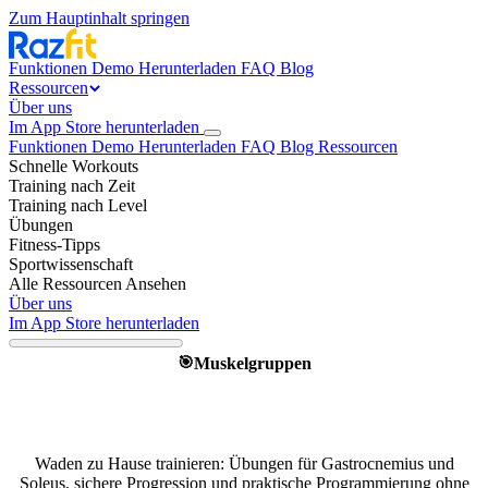
Zum Hauptinhalt springen
Funktionen
Demo
Herunterladen
FAQ
Blog
Ressourcen
Über uns
Im App Store herunterladen
Funktionen
Demo
Herunterladen
FAQ
Blog
Ressourcen
Schnelle Workouts
Training nach Zeit
Training nach Level
Übungen
Fitness-Tipps
Sportwissenschaft
Alle Ressourcen Ansehen
Über uns
Im App Store herunterladen
Muskelgruppen
🎯
Waden kräftigen zuhause – der
komplette Guide
Waden zu Hause trainieren: Übungen für Gastrocnemius und
Soleus, sichere Progression und praktische Programmierung ohne