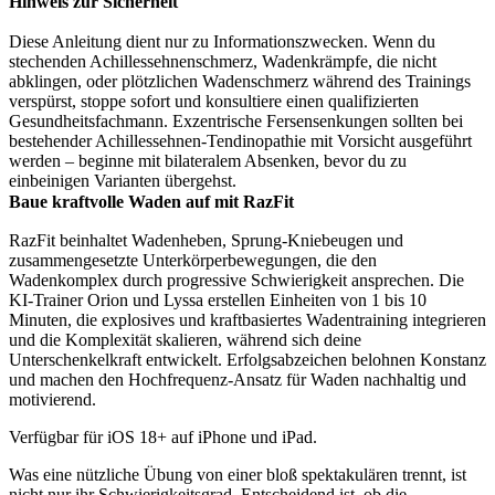
Hinweis zur Sicherheit
Diese Anleitung dient nur zu Informationszwecken. Wenn du
stechenden Achillessehnenschmerz, Wadenkrämpfe, die nicht
abklingen, oder plötzlichen Wadenschmerz während des Trainings
verspürst, stoppe sofort und konsultiere einen qualifizierten
Gesundheitsfachmann. Exzentrische Fersensenkungen sollten bei
bestehender Achillessehnen-Tendinopathie mit Vorsicht ausgeführt
werden – beginne mit bilateralem Absenken, bevor du zu
einbeinigen Varianten übergehst.
Baue kraftvolle Waden auf mit RazFit
RazFit beinhaltet Wadenheben, Sprung-Kniebeugen und
zusammengesetzte Unterkörperbewegungen, die den
Wadenkomplex durch progressive Schwierigkeit ansprechen. Die
KI-Trainer Orion und Lyssa erstellen Einheiten von 1 bis 10
Minuten, die explosives und kraftbasiertes Wadentraining integrieren
und die Komplexität skalieren, während sich deine
Unterschenkelkraft entwickelt. Erfolgsabzeichen belohnen Konstanz
und machen den Hochfrequenz-Ansatz für Waden nachhaltig und
motivierend.
Verfügbar für iOS 18+ auf iPhone und iPad.
Was eine nützliche Übung von einer bloß spektakulären trennt, ist
nicht nur ihr Schwierigkeitsgrad. Entscheidend ist, ob die