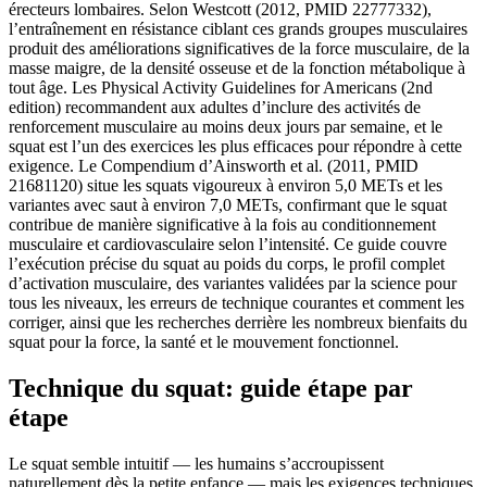
érecteurs lombaires. Selon Westcott (2012, PMID 22777332),
l’entraînement en résistance ciblant ces grands groupes musculaires
produit des améliorations significatives de la force musculaire, de la
masse maigre, de la densité osseuse et de la fonction métabolique à
tout âge. Les Physical Activity Guidelines for Americans (2nd
edition) recommandent aux adultes d’inclure des activités de
renforcement musculaire au moins deux jours par semaine, et le
squat est l’un des exercices les plus efficaces pour répondre à cette
exigence. Le Compendium d’Ainsworth et al. (2011, PMID
21681120) situe les squats vigoureux à environ 5,0 METs et les
variantes avec saut à environ 7,0 METs, confirmant que le squat
contribue de manière significative à la fois au conditionnement
musculaire et cardiovasculaire selon l’intensité. Ce guide couvre
l’exécution précise du squat au poids du corps, le profil complet
d’activation musculaire, des variantes validées par la science pour
tous les niveaux, les erreurs de technique courantes et comment les
corriger, ainsi que les recherches derrière les nombreux bienfaits du
squat pour la force, la santé et le mouvement fonctionnel.
Technique du squat: guide étape par
étape
Le squat semble intuitif — les humains s’accroupissent
naturellement dès la petite enfance — mais les exigences techniques