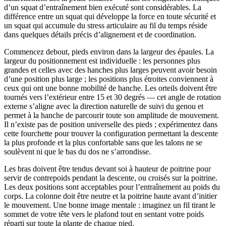
d’un squat d’entraînement bien exécuté sont considérables. La
différence entre un squat qui développe la force en toute sécurité et
un squat qui accumule du stress articulaire au fil du temps réside
dans quelques détails précis d’alignement et de coordination.
Commencez debout, pieds environ dans la largeur des épaules. La
largeur du positionnement est individuelle : les personnes plus
grandes et celles avec des hanches plus larges peuvent avoir besoin
d’une position plus large ; les positions plus étroites conviennent à
ceux qui ont une bonne mobilité de hanche. Les orteils doivent être
tournés vers l’extérieur entre 15 et 30 degrés — cet angle de rotation
externe s’aligne avec la direction naturelle de suivi du genou et
permet à la hanche de parcourir toute son amplitude de mouvement.
Il n’existe pas de position universelle des pieds ; expérimentez dans
cette fourchette pour trouver la configuration permettant la descente
la plus profonde et la plus confortable sans que les talons ne se
soulèvent ni que le bas du dos ne s’arrondisse.
Les bras doivent être tendus devant soi à hauteur de poitrine pour
servir de contrepoids pendant la descente, ou croisés sur la poitrine.
Les deux positions sont acceptables pour l’entraînement au poids du
corps. La colonne doit être neutre et la poitrine haute avant d’initier
le mouvement. Une bonne image mentale : imaginez un fil tirant le
sommet de votre tête vers le plafond tout en sentant votre poids
réparti sur toute la plante de chaque pied.