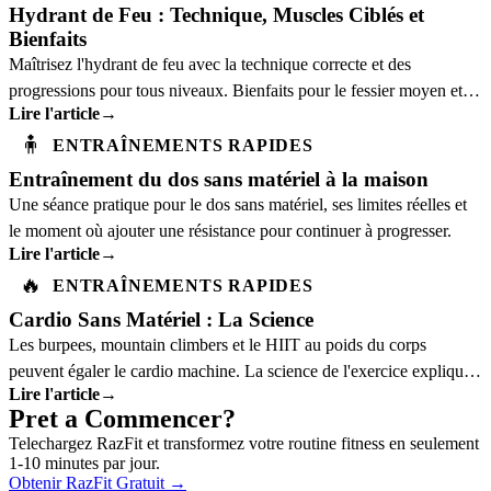
Hydrant de Feu : Technique, Muscles Ciblés et
Bienfaits
Maîtrisez l'hydrant de feu avec la technique correcte et des
progressions pour tous niveaux. Bienfaits pour le fessier moyen et la
Lire l'article
→
stabilité pelvienne.
🧍
ENTRAÎNEMENTS RAPIDES
Entraînement du dos sans matériel à la maison
Une séance pratique pour le dos sans matériel, ses limites réelles et
le moment où ajouter une résistance pour continuer à progresser.
Lire l'article
→
🔥
ENTRAÎNEMENTS RAPIDES
Cardio Sans Matériel : La Science
Les burpees, mountain climbers et le HIIT au poids du corps
peuvent égaler le cardio machine. La science de l'exercice explique
Lire l'article
→
pourquoi.
Pret a Commencer?
Telechargez RazFit et transformez votre routine fitness en seulement
1-10 minutes par jour.
Obtenir RazFit Gratuit
→