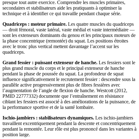
presque tout autre exercice. Comprendre les muscles primaires,
secondaires et stabilisateurs aide les pratiquants à optimiser la
technique et à identifier ce qui travaille pendant chaque série.
Quadriceps : moteur primaire.
Les quatre muscles du quadriceps
— droit fémoral, vaste latéral, vaste médial et vaste intermédiaire —
sont les extenseurs dominants du genou et les principaux moteurs de
la phase concentrique (remontée) du squat. Les positions étroites
avec le tronc plus vertical mettent davantage l’accent sur les
quadriceps.
Grand fessier : puissant extenseur de hanche.
Les fessiers sont le
plus grand muscle du corps et le principal extenseur de hanche
pendant la phase de poussée du squat. La profondeur de squat
influence significativement le recrutement fessier : descendre sous la
parallèle active progressivement plus de fibres fessières avec
l’augmentation de l’angle de flexion de hanche. Westcott (2012,
PMID 22777332) documente que l’entraînement en résistance
ciblant les fessiers est associé à des améliorations de la puissance, de
la performance sportive et de la santé lombaire.
Ischio-jambiers : stabilisateurs dynamiques.
Les ischio-jambiers
travaillent excentriquement pendant la descente et concentriquement
pendant la remontée. Leur rôle est plus prononcé dans les variantes à
position large.