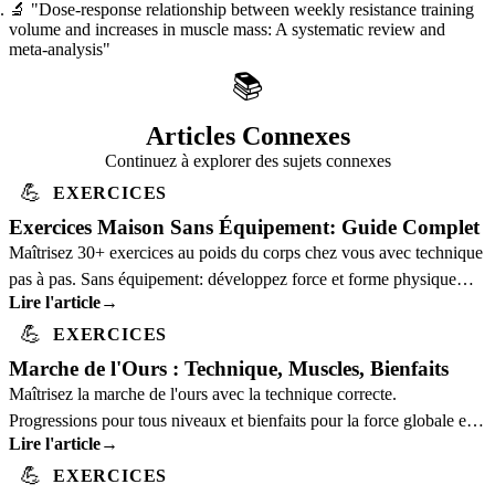
🔬
"Dose-response relationship between weekly resistance training
volume and increases in muscle mass: A systematic review and
meta-analysis"
📚
Articles Connexes
Continuez à explorer des sujets connexes
💪
EXERCICES
Exercices Maison Sans Équipement: Guide Complet
Maîtrisez 30+ exercices au poids du corps chez vous avec technique
pas à pas. Sans équipement: développez force et forme physique
Lire l'article
→
avec une forme correcte.
💪
EXERCICES
Marche de l'Ours : Technique, Muscles, Bienfaits
Maîtrisez la marche de l'ours avec la technique correcte.
Progressions pour tous niveaux et bienfaits pour la force globale et
Lire l'article
→
la coordination.
💪
EXERCICES