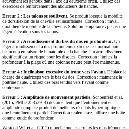
activement les genoux dans l’axe du deuxième orteil. Utilisez des
exercices de renforcement des abducteurs de hanche.
Erreur 2 : Les talons se soulèvent.
Se produit lorsque la mobilité
de dorsiflexion de la cheville est insuffisante. Correction : travail
quotidien de mobilité de la cheville. Solution temporaire : placer une
légère élévation sous les talons.
Erreur 3 : Arrondissement du bas du dos en profondeur.
Un
léger arrondissement à des profondeurs extrêmes est normal pour
beaucoup en raison de l’anatomie de la hanche. Un arrondissement
significatif est un risque pour les disques. Correction : limitez la
profondeur à la plage où une colonne neutre peut être maintenue.
Erreur 4 : Inclinaison excessive du tronc vers l’avant.
Déplace la
charge du quadriceps vers le bas du dos. Correction : maintenez la
poitrine haute. Utilisez des bras tendus vers l’avant comme
contrepoids.
Erreur 5 : Amplitude de mouvement partielle.
Schoenfeld et al.
(2015, PMID 25853914) documentent que l’entraînement en
amplitude complète produit de meilleurs résultats hypertrophiques
que l’entraînement partiel. Correction : ralentissez, utilisez une boîte
comme guide de profondeur.
Westcott WL et al. (2012) rappelle que les erreurs les plus fréquentes