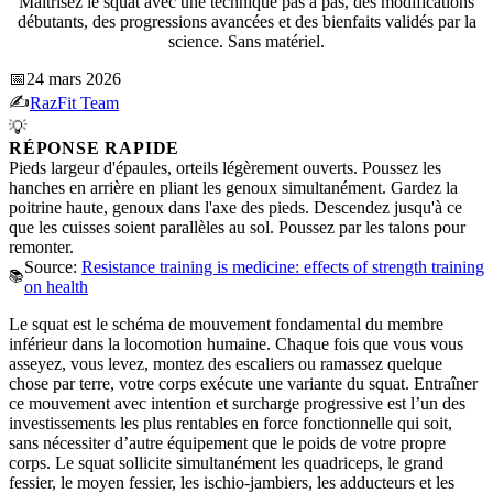
Maîtrisez le squat avec une technique pas à pas, des modifications
débutants, des progressions avancées et des bienfaits validés par la
science. Sans matériel.
📅
24 mars 2026
✍️
RazFit Team
💡
RÉPONSE RAPIDE
Pieds largeur d'épaules, orteils légèrement ouverts. Poussez les
hanches en arrière en pliant les genoux simultanément. Gardez la
poitrine haute, genoux dans l'axe des pieds. Descendez jusqu'à ce
que les cuisses soient parallèles au sol. Poussez par les talons pour
remonter.
Source:
Resistance training is medicine: effects of strength training
📚
on health
Le squat est le schéma de mouvement fondamental du membre
inférieur dans la locomotion humaine. Chaque fois que vous vous
asseyez, vous levez, montez des escaliers ou ramassez quelque
chose par terre, votre corps exécute une variante du squat. Entraîner
ce mouvement avec intention et surcharge progressive est l’un des
investissements les plus rentables en force fonctionnelle qui soit,
sans nécessiter d’autre équipement que le poids de votre propre
corps. Le squat sollicite simultanément les quadriceps, le grand
fessier, le moyen fessier, les ischio-jambiers, les adducteurs et les