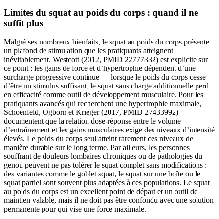
Limites du squat au poids du corps : quand il ne
suffit plus
Malgré ses nombreux bienfaits, le squat au poids du corps présente
un plafond de stimulation que les pratiquants atteignent
inévitablement. Westcott (2012, PMID 22777332) est explicite sur
ce point : les gains de force et d’hypertrophie dépendent d’une
surcharge progressive continue — lorsque le poids du corps cesse
d’être un stimulus suffisant, le squat sans charge additionnelle perd
en efficacité comme outil de développement musculaire. Pour les
pratiquants avancés qui recherchent une hypertrophie maximale,
Schoenfeld, Ogborn et Krieger (2017, PMID 27433992)
documentent que la relation dose-réponse entre le volume
d’entraînement et les gains musculaires exige des niveaux d’intensité
élevés. Le poids du corps seul atteint rarement ces niveaux de
manière durable sur le long terme. Par ailleurs, les personnes
souffrant de douleurs lombaires chroniques ou de pathologies du
genou peuvent ne pas tolérer le squat complet sans modifications :
des variantes comme le goblet squat, le squat sur une boîte ou le
squat partiel sont souvent plus adaptées à ces populations. Le squat
au poids du corps est un excellent point de départ et un outil de
maintien valable, mais il ne doit pas être confondu avec une solution
permanente pour qui vise une force maximale.