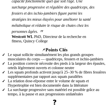
capacité fonctionnelle quel que soit l'âge. Une
surcharge progressive et régulière des quadriceps, des
fessiers et des ischio-jambiers figure parmi les
stratégies les mieux étayées pour améliorer la santé
métabolique et réduire le risque de chutes chez les
"
personnes âgées.
Westcott WL
PhD, Directeur de la recherche en
fitness, Quincy College
Points Clés
📌
Le squat sollicite simultanément les plus grands groupes
✓
musculaires du corps — quadriceps, fessiers et ischio-jambiers
La position correcte nécessite des pieds à la largeur des épaules,
✓
orteils légèrement ouverts et colonne neutre
Les squats profonds activent jusqu'à 25–30 % de fibres fessières
✓
supplémentaires par rapport aux squats parallèles
La relation dose-réponse entre le volume de squats et
✓
l'hypertrophie est bien documentée dans la littérature
La surcharge progressive sans matériel est possible grâce au
✓
tempo, à la pause et aux progressions unilatérales
❓