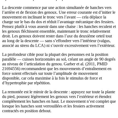
La descente commence par une action simultanée de hanches vers
l’arrière et de flexion des genoux. Une erreur courante est d’initier le
mouvement en inclinant le tronc vers l’avant — cela déplace la
charge sur le bas du dos et réduit l’avantage mécanique des fessiers.
Pensez plutôt à vous asseoir dans une chaise : les hanches reculent et
les genoux fléchissent ensemble, maintenant le tronc relativement
droit. Les genoux doivent rester dans l’axe du deuxième orteil tout
au long de la descente — sans s’effondrer vers l’intérieur (valgus,
associé au stress du LCA) ni s’ouvrir excessivement vers l’extérieur.
La profondeur cible pour la plupart des personnes est la position
parallèle — cuisses horizontales au sol, créant un angle de 90 degrés
au niveau de l’articulation du genou. Garber et al. (2011, PMID
21694556) recommandent que les mouvements d’entraînement en
force soient effectués sur toute l’amplitude de mouvement
disponible, car cela maximise à la fois le stimulus de force et
d’hypertrophie par répétition.
La remontée est le miroir de la descente : appuyez sur toute la plante
du pied, poussez légèrement les genoux vers l’extérieur et étendez
complètement les hanches en haut. Le mouvement n’est complet que
lorsque les hanches sont verrouillées et les fessiers activement
contractés en position debout.