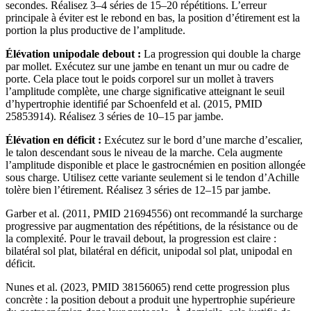
secondes. Réalisez 3–4 séries de 15–20 répétitions. L’erreur
principale à éviter est le rebond en bas, la position d’étirement est la
portion la plus productive de l’amplitude.
Élévation unipodale debout :
La progression qui double la charge
par mollet. Exécutez sur une jambe en tenant un mur ou cadre de
porte. Cela place tout le poids corporel sur un mollet à travers
l’amplitude complète, une charge significative atteignant le seuil
d’hypertrophie identifié par Schoenfeld et al. (2015, PMID
25853914). Réalisez 3 séries de 10–15 par jambe.
Élévation en déficit :
Exécutez sur le bord d’une marche d’escalier,
le talon descendant sous le niveau de la marche. Cela augmente
l’amplitude disponible et place le gastrocnémien en position allongée
sous charge. Utilisez cette variante seulement si le tendon d’Achille
tolère bien l’étirement. Réalisez 3 séries de 12–15 par jambe.
Garber et al. (2011, PMID 21694556) ont recommandé la surcharge
progressive par augmentation des répétitions, de la résistance ou de
la complexité. Pour le travail debout, la progression est claire :
bilatéral sol plat, bilatéral en déficit, unipodal sol plat, unipodal en
déficit.
Nunes et al. (2023, PMID 38156065) rend cette progression plus
concrète : la position debout a produit une hypertrophie supérieure