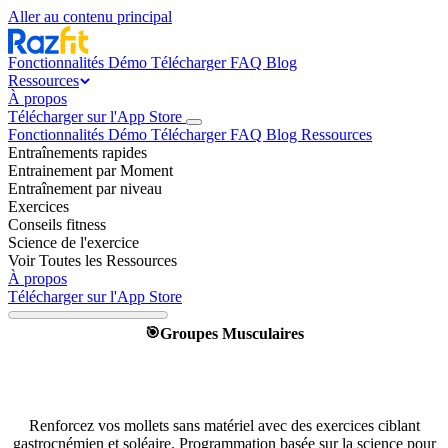
Aller au contenu principal
Fonctionnalités
Démo
Télécharger
FAQ
Blog
Ressources
À propos
Télécharger sur l'App Store
Fonctionnalités
Démo
Télécharger
FAQ
Blog
Ressources
Entraînements rapides
Entrainement par Moment
Entraînement par niveau
Exercices
Conseils fitness
Science de l'exercice
Voir Toutes les Ressources
À propos
Télécharger sur l'App Store
Groupes Musculaires
🎯
Mollets à la maison : le guide
complet
Renforcez vos mollets sans matériel avec des exercices ciblant
gastrocnémien et soléaire. Programmation basée sur la science pour