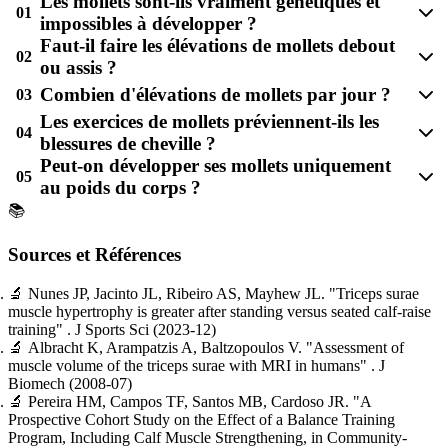
Les mollets sont-ils vraiment génétiques et
01
impossibles à développer ?
Faut-il faire les élévations de mollets debout
02
ou assis ?
Combien d'élévations de mollets par jour ?
03
Les exercices de mollets préviennent-ils les
04
blessures de cheville ?
Peut-on développer ses mollets uniquement
05
au poids du corps ?
📚
Sources et Références
🔬
Nunes JP, Jacinto JL, Ribeiro AS, Mayhew JL.
"Triceps surae
muscle hypertrophy is greater after standing versus seated calf-raise
training"
. J Sports Sci
(2023-12)
🔬
Albracht K, Arampatzis A, Baltzopoulos V.
"Assessment of
muscle volume of the triceps surae with MRI in humans"
. J
Biomech
(2008-07)
🔬
Pereira HM, Campos TF, Santos MB, Cardoso JR.
"A
Prospective Cohort Study on the Effect of a Balance Training
Program, Including Calf Muscle Strengthening, in Community-