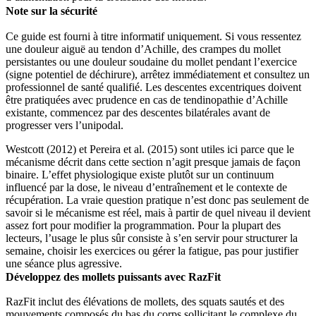
Note sur la sécurité
Ce guide est fourni à titre informatif uniquement. Si vous ressentez
une douleur aiguë au tendon d’Achille, des crampes du mollet
persistantes ou une douleur soudaine du mollet pendant l’exercice
(signe potentiel de déchirure), arrêtez immédiatement et consultez un
professionnel de santé qualifié. Les descentes excentriques doivent
être pratiquées avec prudence en cas de tendinopathie d’Achille
existante, commencez par des descentes bilatérales avant de
progresser vers l’unipodal.
Westcott (2012) et Pereira et al. (2015) sont utiles ici parce que le
mécanisme décrit dans cette section n’agit presque jamais de façon
binaire. L’effet physiologique existe plutôt sur un continuum
influencé par la dose, le niveau d’entraînement et le contexte de
récupération. La vraie question pratique n’est donc pas seulement de
savoir si le mécanisme est réel, mais à partir de quel niveau il devient
assez fort pour modifier la programmation. Pour la plupart des
lecteurs, l’usage le plus sûr consiste à s’en servir pour structurer la
semaine, choisir les exercices ou gérer la fatigue, pas pour justifier
une séance plus agressive.
Développez des mollets puissants avec RazFit
RazFit inclut des élévations de mollets, des squats sautés et des
mouvements composés du bas du corps sollicitant le complexe du