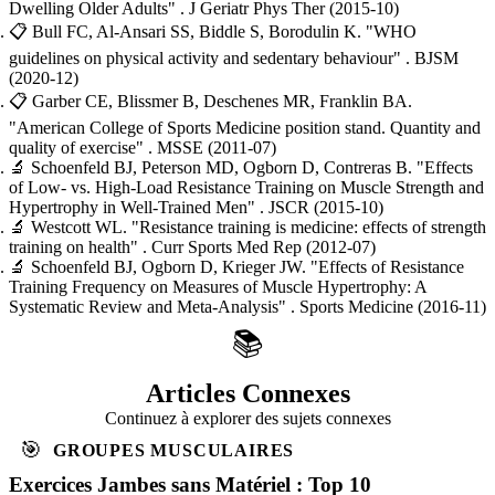
Dwelling Older Adults"
. J Geriatr Phys Ther
(2015-10)
📋
Bull FC, Al-Ansari SS, Biddle S, Borodulin K.
"WHO
guidelines on physical activity and sedentary behaviour"
. BJSM
(2020-12)
📋
Garber CE, Blissmer B, Deschenes MR, Franklin BA.
"American College of Sports Medicine position stand. Quantity and
quality of exercise"
. MSSE
(2011-07)
🔬
Schoenfeld BJ, Peterson MD, Ogborn D, Contreras B.
"Effects
of Low- vs. High-Load Resistance Training on Muscle Strength and
Hypertrophy in Well-Trained Men"
. JSCR
(2015-10)
🔬
Westcott WL.
"Resistance training is medicine: effects of strength
training on health"
. Curr Sports Med Rep
(2012-07)
🔬
Schoenfeld BJ, Ogborn D, Krieger JW.
"Effects of Resistance
Training Frequency on Measures of Muscle Hypertrophy: A
Systematic Review and Meta-Analysis"
. Sports Medicine
(2016-11)
📚
Articles Connexes
Continuez à explorer des sujets connexes
🎯
GROUPES MUSCULAIRES
Exercices Jambes sans Matériel : Top 10