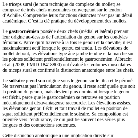
Le triceps sural (le nom technique du complexe du mollet) se
compose de trois chefs musculaires convergeant sur le tendon
d’Achille. Comprendre leurs fonctions distinctes n’est pas un détail
académique. C’est la clé pratique du développement des mollets.
Le
gastrocnémien
possède deux chefs (médial et latéral) prenant
leur origine au-dessus de l’articulation du genou sur les condyles
fémoraux. Parce qu’il traverse à la fois le genou et la cheville, il est
maximalement actif lorsque le genou est tendu. Les élévations de
mollet debout, les élévations type âne jambe tendue et la marche sur
les pointes sollicitent préférentiellement le gastrocnémien. Albracht
et al. (2008, PMID 18418800) ont évalué les volumes musculaires
du triceps sural et confirmé la distinction anatomique entre les chefs.
Le
soléaire
prend son origine sous le genou sur le tibia et le péroné.
Ne traversant pas l’articulation du genou, il reste actif quelle que soit
la position du genou, mais devient plus dominant lorsque le genou
est fléchi, parce que le gastrocnémien se retrouve en position
mécaniquement désavantageuse raccourcie. Les élévations assises,
les élévations genou fléchi et tout travail de mollet en position de
squat sollicitent préférentiellement le soléaire. Sa composition est
orientée vers l’endurance, ce qui justifie souvent des séries plus
longues et des contractions soutenues.
Cette distinction anatomique a une implication directe sur