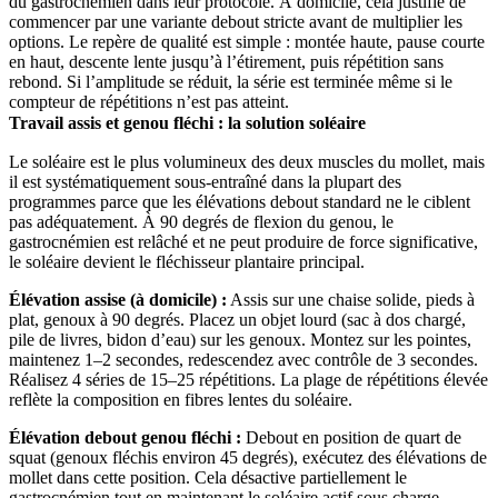
du gastrocnémien dans leur protocole. À domicile, cela justifie de
commencer par une variante debout stricte avant de multiplier les
options. Le repère de qualité est simple : montée haute, pause courte
en haut, descente lente jusqu’à l’étirement, puis répétition sans
rebond. Si l’amplitude se réduit, la série est terminée même si le
compteur de répétitions n’est pas atteint.
Travail assis et genou fléchi : la solution soléaire
Le soléaire est le plus volumineux des deux muscles du mollet, mais
il est systématiquement sous-entraîné dans la plupart des
programmes parce que les élévations debout standard ne le ciblent
pas adéquatement. À 90 degrés de flexion du genou, le
gastrocnémien est relâché et ne peut produire de force significative,
le soléaire devient le fléchisseur plantaire principal.
Élévation assise (à domicile) :
Assis sur une chaise solide, pieds à
plat, genoux à 90 degrés. Placez un objet lourd (sac à dos chargé,
pile de livres, bidon d’eau) sur les genoux. Montez sur les pointes,
maintenez 1–2 secondes, redescendez avec contrôle de 3 secondes.
Réalisez 4 séries de 15–25 répétitions. La plage de répétitions élevée
reflète la composition en fibres lentes du soléaire.
Élévation debout genou fléchi :
Debout en position de quart de
squat (genoux fléchis environ 45 degrés), exécutez des élévations de
mollet dans cette position. Cela désactive partiellement le
gastrocnémien tout en maintenant le soléaire actif sous charge.