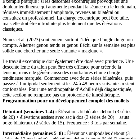
Exemple pratique : si les descentes excentriques provoquent une
douleur tendineuse qui augmente pendant la séance ou le lendemain,
réduisez immédiatement l’amplitude, revenez au bilatéral ou
consultez un professionnel. La charge excentrique peut être utile,
mais elle doit être introduite plus lentement que les élévations
classiques.
Nunes et al. (2023) soutiennent surtout l’idée que l’angle du genou
compte. Alterner genou tendu et genou fléchi sur la semaine est plus
solide que chercher une seule variante « magique ».
Le travail excentrique doit également être dosé avec prudence. Une
descente lente du talon peut être très efficace pour créer de la
tension, mais elle génère aussi des courbatures et une charge
tendineuse marquée. Commencez avec deux séries bilatérales, puis
passez à l’unipodal seulement si les 24 à 48 heures suivantes restent
confortables. Pour une tendinopathie d’Achille déjà diagnostiquée,
cette section ne remplace pas un protocole de kinésithérapie.
Programmation pour un développement complet des mollets
Débutant (semaines 1–4) :
Élévations bilatérales debout (3 séries
de 20) + élévations assises avec sac à dos (3 séries de 20) + sauts
pogo bilatéraux (2 séries de 15). Fréquence : 3 fois par semaine.
Intermédiaire (semaines 5–8) :
Élévations unipodales debout (3
séries de 12 par jambe) + élévations debout genou fléchi (3 séries de