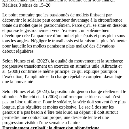
Réalisez 3 séries de 15–20.
Le point contraire que les passionnés de mollets finissent par
découvrir : le soléaire peut contribuer davantage à la circonférence
totale du mollet que le gastrocnémien. Parce qu’il se situe en dessous
et pousse le gastrocnémien vers l’extérieur, un soléaire bien
développé crée l’apparence d’un mollet plus épais et plus plein sous
tous les angles. Négliger le travail assis est la raison la plus fréquente
pour laquelle les mollets paraissent plats malgré des élévations
debout régulières.
Selon Nunes et al. (2023), la qualité du mouvement et la surcharge
progressive transforment un exercice en stimulus utile. Albracht et
al. (2008) confirme le même principe, ce qui explique pourquoi
l’exécution, l’amplitude et la charge répétable comptent davantage
que la nouveauté.
Selon Nunes et al. (2023), la position du genou change réellement le
stimulus. Albracht et al. (2008) confirme que le triceps sural n’est
pas un bloc uniforme. Pour le soléaire, la série doit souvent être plus
longue, plus régulière et moins explosive. Le sac à dos sur les
genoux n’a pas besoin d’être très lourd au départ : il doit surtout
permettre une contraction propre, une descente lente et une
progression visible d’une semaine à l’autre.
Entraînement explosif : la dimension pliométrique