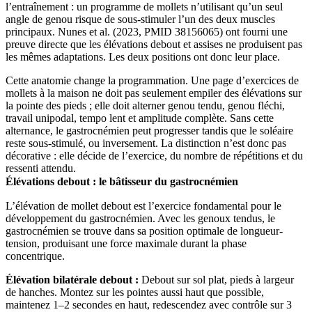
l’entraînement : un programme de mollets n’utilisant qu’un seul
angle de genou risque de sous-stimuler l’un des deux muscles
principaux. Nunes et al. (2023, PMID 38156065) ont fourni une
preuve directe que les élévations debout et assises ne produisent pas
les mêmes adaptations. Les deux positions ont donc leur place.
Cette anatomie change la programmation. Une page d’exercices de
mollets à la maison ne doit pas seulement empiler des élévations sur
la pointe des pieds ; elle doit alterner genou tendu, genou fléchi,
travail unipodal, tempo lent et amplitude complète. Sans cette
alternance, le gastrocnémien peut progresser tandis que le soléaire
reste sous-stimulé, ou inversement. La distinction n’est donc pas
décorative : elle décide de l’exercice, du nombre de répétitions et du
ressenti attendu.
Élévations debout : le bâtisseur du gastrocnémien
L’élévation de mollet debout est l’exercice fondamental pour le
développement du gastrocnémien. Avec les genoux tendus, le
gastrocnémien se trouve dans sa position optimale de longueur-
tension, produisant une force maximale durant la phase
concentrique.
Élévation bilatérale debout :
Debout sur sol plat, pieds à largeur
de hanches. Montez sur les pointes aussi haut que possible,
maintenez 1–2 secondes en haut, redescendez avec contrôle sur 3