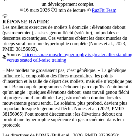
un développement complet.
16 mars 2026
📅
⏱️
3 min de lecture
✍️
RazFit Team
💡
RÉPONSE RAPIDE
Les meilleurs exercices de mollets à domicile : élévations debout
(gastrocnémien), assises genou fléchi (soléaire), unipodales et
descentes excentriques. Ces variantes ciblent les deux muscles du
triceps sural pour une hypertrophie complète (Nunes et al., 2023,
PMID 38156065).
Source:
Triceps surae muscle hypertrophy is greater after standing
📚
versus seated calf-raise training
« Mes mollets ne grossissent pas, c’est génétique. » La génétique
influence la composition des fibres musculaires, les points
d’insertion et la taille de départ des mollets, mais elle n’explique pas
tout. Beaucoup de programmes échouent parce qu’ils n’entraînent
qu’un angle : quelques élévations debout, sans travail genou fléchi
ni progression d’amplitude. Le gastrocnémien domine lors des
mouvements genou tendu. Le soléaire, plus profond, devient plus
important lorsque le genou est fléchi. Nunes et al. (2023, PMID
38156065) l’ont montré directement : les élévations debout ont
produit une hypertrophie supérieure du gastrocnémien dans leur
protocole.
Les directives de l’OMS (Bull et al., 2020, PMID 33239350)