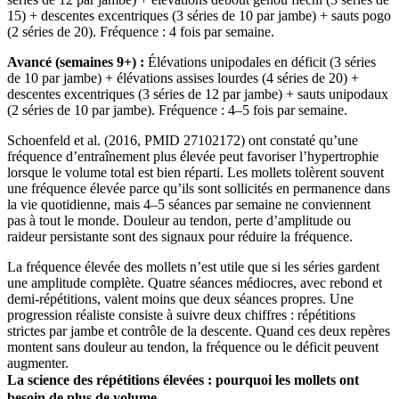
15) + descentes excentriques (3 séries de 10 par jambe) + sauts pogo
(2 séries de 20). Fréquence : 4 fois par semaine.
Avancé (semaines 9+) :
Élévations unipodales en déficit (3 séries
de 10 par jambe) + élévations assises lourdes (4 séries de 20) +
descentes excentriques (3 séries de 12 par jambe) + sauts unipodaux
(2 séries de 10 par jambe). Fréquence : 4–5 fois par semaine.
Schoenfeld et al. (2016, PMID 27102172) ont constaté qu’une
fréquence d’entraînement plus élevée peut favoriser l’hypertrophie
lorsque le volume total est bien réparti. Les mollets tolèrent souvent
une fréquence élevée parce qu’ils sont sollicités en permanence dans
la vie quotidienne, mais 4–5 séances par semaine ne conviennent
pas à tout le monde. Douleur au tendon, perte d’amplitude ou
raideur persistante sont des signaux pour réduire la fréquence.
La fréquence élevée des mollets n’est utile que si les séries gardent
une amplitude complète. Quatre séances médiocres, avec rebond et
demi-répétitions, valent moins que deux séances propres. Une
progression réaliste consiste à suivre deux chiffres : répétitions
strictes par jambe et contrôle de la descente. Quand ces deux repères
montent sans douleur au tendon, la fréquence ou le déficit peuvent
augmenter.
La science des répétitions élevées : pourquoi les mollets ont
besoin de plus de volume