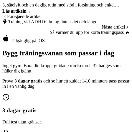
3, sätelyft och en daglig rutin med stöd i forskning och enkel
Läs artikeln
→
progression.
Föregående artikel
🧠
Träning vid ADHD: timing, intensitet och längd
Nästa artikel
Så värmer du upp för korta träningspass
🔥
Tillgänglig på iOS
Bygg träningsvanan som passar i dag
Inget gym. Bara din kropp, guidade rörelser och 32 badges som
håller dig igång.
Prova
3 dagar gratis
och se hur ett guidat 1-10 minuters pass passar
in i en vanlig dag.
3 dagar gratis
Full test utan gränser.