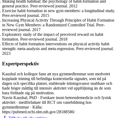
Making health habitual: the psychology of habit-formation and
general practice. Peer-reviewed journal. 2012
Exercise habit formation in new gym members: a longitudinal study.
Peer-reviewed journal. 2015
Increasing Physical Activity Through Principles of Habit Formation
in New Gym Members: a Randomized Controlled Trial. Peer-
reviewed journal. 2017
Exploratory study of the impact of perceived reward on habit
formation. Peer-reviewed journal. 2018
Effects of habit formation interventions on physical activity habit
strength: meta-analysis and meta-regression. Peer-reviewed journal.
2023
Expertperspektiv
Kaushal och kollegor fann att nya gymmedlemmar som medvetet
kopplade träning till befintliga kontextuella signaler, som tid på
dagen och specifika platser, etablerade träningsvanor snabbare och
hade högre måttlig till intensiv aktivitet vid uppföljning än de som
bara förlitade sig på motivation.
Navin Kaushal, PhD · Forskare inom beteendemedicin och fysisk
aktivitet · medförfattare till RCT om vanebildning hos
gymmedlemmar · Källa:
https://pubmed.ncbi.nlm.nih.gov/28188586/