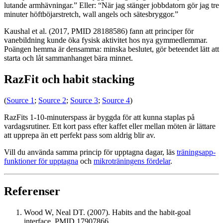
lutande armhävningar.” Eller: “När jag stänger jobbdatorn gör jag tre
minuter höftböjarstretch, wall angels och sätesbryggor.”
Kaushal et al. (2017, PMID 28188586) fann att principer för
vanebildning kunde öka fysisk aktivitet hos nya gymmedlemmar.
Poängen hemma är densamma: minska beslutet, gör beteendet lätt att
starta och låt sammanhanget bära minnet.
RazFit och habit stacking
(
Source 1
;
Source 2
;
Source 3
;
Source 4
)
RazFits 1-10-minuterspass är byggda för att kunna staplas på
vardagsrutiner. Ett kort pass efter kaffet eller mellan möten är lättare
att upprepa än ett perfekt pass som aldrig blir av.
Vill du använda samma princip för upptagna dagar, läs
träningsapp-
funktioner för upptagna
och
mikroträningens fördelar
.
Referenser
Wood W, Neal DT. (2007). Habits and the habit-goal
interface. PMID 17907866.