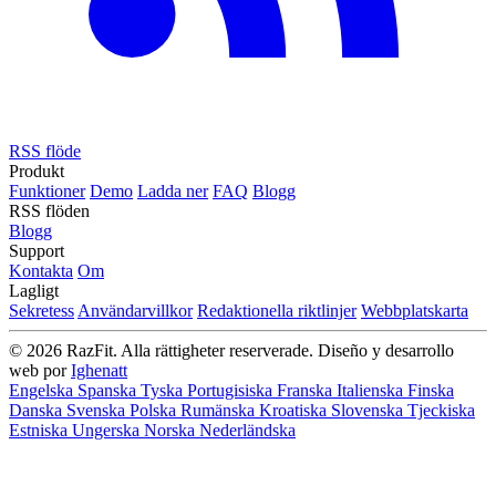
RSS flöde
Produkt
Funktioner
Demo
Ladda ner
FAQ
Blogg
RSS flöden
Blogg
Support
Kontakta
Om
Lagligt
Sekretess
Användarvillkor
Redaktionella riktlinjer
Webbplatskarta
© 2026 RazFit. Alla rättigheter reserverade.
Diseño y desarrollo
web por
Ighenatt
Engelska
Spanska
Tyska
Portugisiska
Franska
Italienska
Finska
Danska
Svenska
Polska
Rumänska
Kroatiska
Slovenska
Tjeckiska
Estniska
Ungerska
Norska
Nederländska