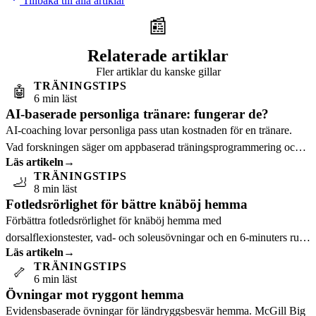
Tillbaka till alla artiklar
📰
Relaterade artiklar
Fler artiklar du kanske gillar
TRÄNINGSTIPS
🤖
6 min läst
AI-baserade personliga tränare: fungerar de?
AI-coaching lovar personliga pass utan kostnaden för en tränare.
Vad forskningen säger om appbaserad träningsprogrammering och
Läs artikeln
→
vem som gynnas mest.
TRÄNINGSTIPS
🦶
8 min läst
Fotledsrörlighet för bättre knäböj hemma
Förbättra fotledsrörlighet för knäböj hemma med
dorsalflexionstester, vad- och soleusövningar och en 6-minuters rutin
Läs artikeln
→
före squats.
TRÄNINGSTIPS
🦴
6 min läst
Övningar mot ryggont hemma
Evidensbaserade övningar för ländryggsbesvär hemma. McGill Big