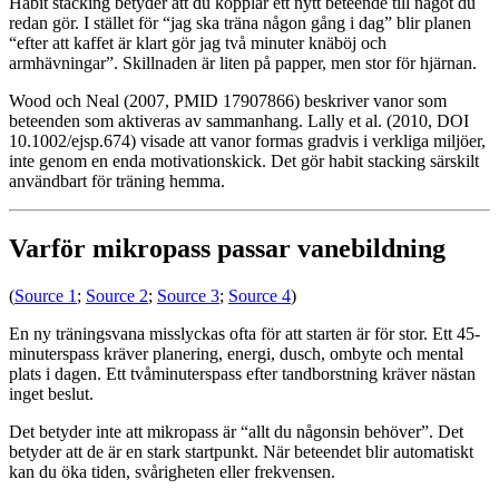
Habit stacking betyder att du kopplar ett nytt beteende till något du
redan gör. I stället för “jag ska träna någon gång i dag” blir planen
“efter att kaffet är klart gör jag två minuter knäböj och
armhävningar”. Skillnaden är liten på papper, men stor för hjärnan.
Wood och Neal (2007, PMID 17907866) beskriver vanor som
beteenden som aktiveras av sammanhang. Lally et al. (2010, DOI
10.1002/ejsp.674) visade att vanor formas gradvis i verkliga miljöer,
inte genom en enda motivationskick. Det gör habit stacking särskilt
användbart för träning hemma.
Varför mikropass passar vanebildning
(
Source 1
;
Source 2
;
Source 3
;
Source 4
)
En ny träningsvana misslyckas ofta för att starten är för stor. Ett 45-
minuterspass kräver planering, energi, dusch, ombyte och mental
plats i dagen. Ett tvåminuterspass efter tandborstning kräver nästan
inget beslut.
Det betyder inte att mikropass är “allt du någonsin behöver”. Det
betyder att de är en stark startpunkt. När beteendet blir automatiskt
kan du öka tiden, svårigheten eller frekvensen.