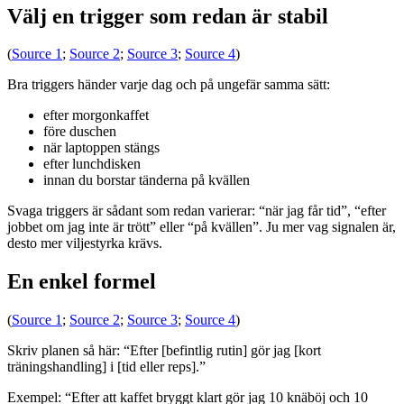
Välj en trigger som redan är stabil
(
Source 1
;
Source 2
;
Source 3
;
Source 4
)
Bra triggers händer varje dag och på ungefär samma sätt:
efter morgonkaffet
före duschen
när laptoppen stängs
efter lunchdisken
innan du borstar tänderna på kvällen
Svaga triggers är sådant som redan varierar: “när jag får tid”, “efter
jobbet om jag inte är trött” eller “på kvällen”. Ju mer vag signalen är,
desto mer viljestyrka krävs.
En enkel formel
(
Source 1
;
Source 2
;
Source 3
;
Source 4
)
Skriv planen så här: “Efter [befintlig rutin] gör jag [kort
träningshandling] i [tid eller reps].”
Exempel: “Efter att kaffet bryggt klart gör jag 10 knäböj och 10