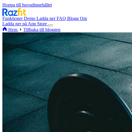
Hoppa till huvudinnehållet
Funktioner
Demo
Ladda ner
FAQ
Blogg
Om
Ladda ner på App Store
Hem
Tillbaka till bloggen