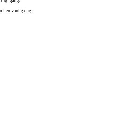
 dig igång.
n i en vanlig dag.