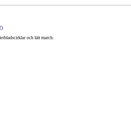
7
)
erbladscirklar och lätt march.