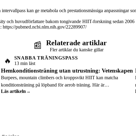
iva intervallpass kan ge metabola och prestationsmässiga anpassningar so
sity och huvudförfattare bakom tongivande HIIT-forskning sedan 2006 
: https://pubmed.ncbi.nlm.nih.gov/22289907/
Relaterade artiklar
📰
Fler artiklar du kanske gillar
SNABBA TRÄNINGSPASS
🔥
13 min läst
Hemkonditionsträning utan utrustning: Vetenskapen
Burpees, mountain climbers och kroppsvikt HIIT kan matcha
konditionsträning på löpband för aerob träning. Här är
Läs artikeln
→
träningsvetenskapen som förklarar varför.