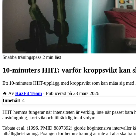
Snabba träningspass
2 min läst
10-minuters HIIT: varför kroppsvikt kan s
Ett 10-minuters HIIT-upplägg med kroppsvikt som kan mäta sig med 3
🔥
Av
RazFit Team
·
Publicerad på 23 mars 2026
4
Innehåll
HIIT hemma fungerar när intensiteten är verklig, inte när passet bara 
ansträngning, kort vila och tillräcklig total volym.
Tabata et al. (1996, PMID 8897392) gjorde högintensiva intervaller kä
uthållighetsträning. Poängen för hemmaträning är inte att alla ska träna 