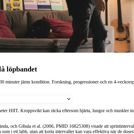
lå löpbandet
0 minuter jämn kondition. Forskning, progressioner och en 4-veckorsp
heter HIIT. Kroppsvikt kan räcka eftersom hjärta, lungor och muskler int
nda, och Gibala et al. (2006, PMID 16825308) visade att sprintintervall
som i ett labb, utan att korta intervaller kan vara effektiva när de dosera