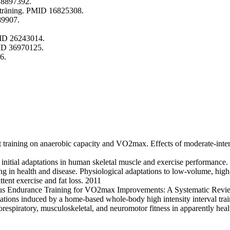
D 8897392.
etsträning. PMID 16825308.
89907.
MID 26243014.
MID 36970125.
6.
nt training on anaerobic capacity and VO2max. Effects of moderate-inten
ar initial adaptations in human skeletal muscle and exercise performance
ng in health and disease. Physiological adaptations to low-volume, high-
ttent exercise and fat loss. 2011
uous Endurance Training for VO2max Improvements: A Systematic Revie
tations induced by a home-based whole-body high intensity interval tra
orespiratory, musculoskeletal, and neuromotor fitness in apparently hea