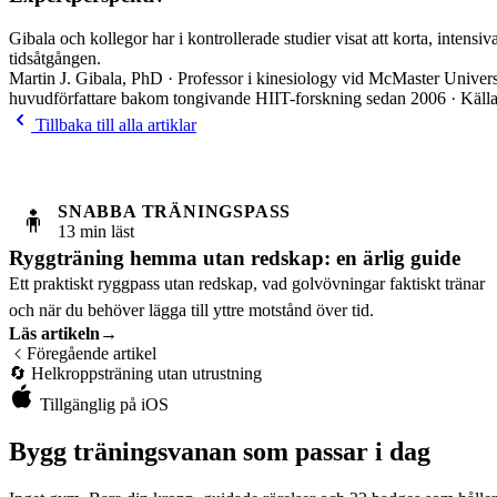
Gibala och kollegor har i kontrollerade studier visat att korta, intens
tidsåtgången.
Martin J. Gibala, PhD · Professor i kinesiology vid McMaster Univer
huvudförfattare bakom tongivande HIIT-forskning sedan 2006 · Källa
Tillbaka till alla artiklar
SNABBA TRÄNINGSPASS
🧍
13 min läst
Ryggträning hemma utan redskap: en ärlig guide
Ett praktiskt ryggpass utan redskap, vad golvövningar faktiskt tränar
och när du behöver lägga till yttre motstånd över tid.
Läs artikeln
→
Föregående artikel
🔄
Helkroppsträning utan utrustning
Tillgänglig på iOS
Bygg träningsvanan som passar i dag