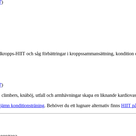
7
)
ropps-HIIT och såg förbättringar i kroppssammansättning, kondition 
7
)
mbers, knäböj, utfall och armhävningar skapa en liknande kardiovaskul
 jämn konditionsträning
. Behöver du ett lugnare alternativ finns
HIIT på