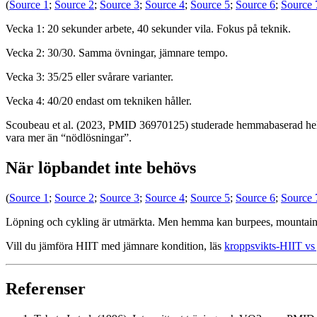
(
Source 1
;
Source 2
;
Source 3
;
Source 4
;
Source 5
;
Source 6
;
Source 
Vecka 1: 20 sekunder arbete, 40 sekunder vila. Fokus på teknik.
Vecka 2: 30/30. Samma övningar, jämnare tempo.
Vecka 3: 35/25 eller svårare varianter.
Vecka 4: 40/20 endast om tekniken håller.
Scoubeau et al. (2023, PMID 36970125) studerade hemmabaserad helk
vara mer än “nödlösningar”.
När löpbandet inte behövs
(
Source 1
;
Source 2
;
Source 3
;
Source 4
;
Source 5
;
Source 6
;
Source 
Löpning och cykling är utmärkta. Men hemma kan burpees, mountain cli
Vill du jämföra HIIT med jämnare kondition, läs
kroppsvikts-HIIT vs
Referenser