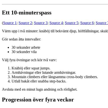
Ett 10-minuterspass
(
Source 1
;
Source 2
;
Source 3
;
Source 4
;
Source 5
;
Source 6
;
Source 
Värm upp i två minuter: knäböj till bekvämt djup, höftfällningar, skuld
Gör sedan åtta intervaller:
30 sekunder arbete
30 sekunder vila
Välj fyra övningar och kör två varv:
Knäböj eller squat jumps.
Armhävningar eller lutande armhävningar.
Mountain climbers eller långsamma cross-body climbers.
Utfall bakåt eller snabba step-backs.
Avsluta med en minut lugn andning och rörlighet.
Progression över fyra veckor