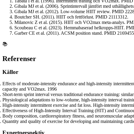
Tabata I et al. (1996). Intermittent träning och VO2max. PMI
Gibala MJ et al. (2006). Sprintintervall jämfört med uthålligh
Gibala MJ et al. (2012). Low-volume HIIT review. PMID 222
Boutcher SH. (2011). HIIT och fettförlust. PMID 21113312.
Milanovic Z et al. (2015). HIIT och VO2max meta-analys. P
Scoubeau C et al. (2023). Hemmabaserad helkropps-HIIT. P
Garber CE et al. (2011). ACSM position stand. PMID 2169455
📚
Referenser
Källor
Effects of moderate-intensity endurance and high-intensity intermitte
capacity and VO2max. 1996
Short-term sprint interval versus traditional endurance training: simil
Physiological adaptations to low-volume, high-intensity interval traini
High-intensity intermittent exercise and fat loss. High-intensity intermi
Effectiveness of High-Intensity Interval Training (HIT) and Contin
Body composition, cardiorespiratory fitness, and neuromuscular adap
Quantity and quality of exercise for developing and maintaining cardi
Expertperspektiv