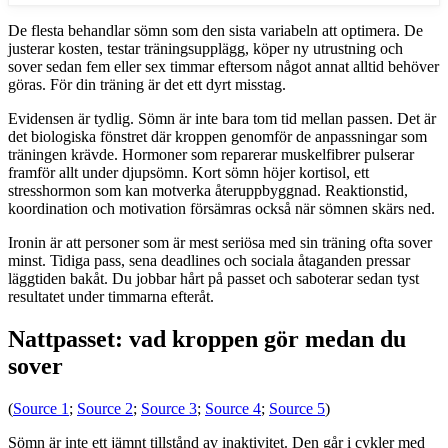
De flesta behandlar sömn som den sista variabeln att optimera. De
justerar kosten, testar träningsupplägg, köper ny utrustning och
sover sedan fem eller sex timmar eftersom något annat alltid behöver
göras. För din träning är det ett dyrt misstag.
Evidensen är tydlig. Sömn är inte bara tom tid mellan passen. Det är
det biologiska fönstret där kroppen genomför de anpassningar som
träningen krävde. Hormoner som reparerar muskelfibrer pulserar
framför allt under djupsömn. Kort sömn höjer kortisol, ett
stresshormon som kan motverka återuppbyggnad. Reaktionstid,
koordination och motivation försämras också när sömnen skärs ned.
Ironin är att personer som är mest seriösa med sin träning ofta sover
minst. Tidiga pass, sena deadlines och sociala åtaganden pressar
läggtiden bakåt. Du jobbar hårt på passet och saboterar sedan tyst
resultatet under timmarna efteråt.
Nattpasset: vad kroppen gör medan du
sover
(
Source 1
;
Source 2
;
Source 3
;
Source 4
;
Source 5
)
Sömn är inte ett jämnt tillstånd av inaktivitet. Den går i cykler med