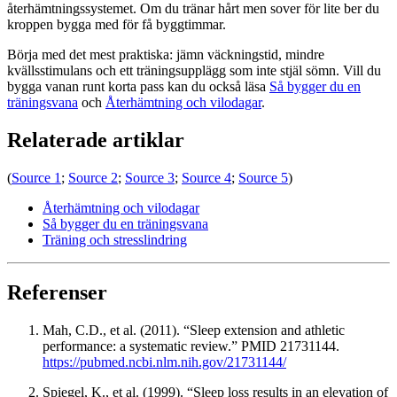
återhämtningssystemet. Om du tränar hårt men sover för lite ber du
kroppen bygga med för få byggtimmar.
Börja med det mest praktiska: jämn väckningstid, mindre
kvällsstimulans och ett träningsupplägg som inte stjäl sömn. Vill du
bygga vanan runt korta pass kan du också läsa
Så bygger du en
träningsvana
och
Återhämtning och vilodagar
.
Relaterade artiklar
(
Source 1
;
Source 2
;
Source 3
;
Source 4
;
Source 5
)
Återhämtning och vilodagar
Så bygger du en träningsvana
Träning och stresslindring
Referenser
Mah, C.D., et al. (2011). “Sleep extension and athletic
performance: a systematic review.” PMID 21731144.
https://pubmed.ncbi.nlm.nih.gov/21731144/
Spiegel, K., et al. (1999). “Sleep loss results in an elevation of