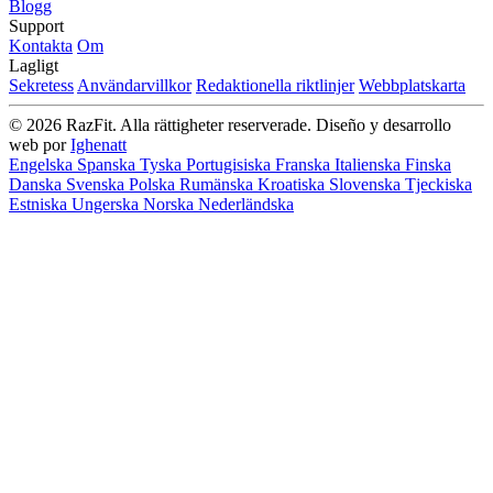
Blogg
Support
Kontakta
Om
Lagligt
Sekretess
Användarvillkor
Redaktionella riktlinjer
Webbplatskarta
© 2026 RazFit. Alla rättigheter reserverade.
Diseño y desarrollo
web por
Ighenatt
Engelska
Spanska
Tyska
Portugisiska
Franska
Italienska
Finska
Danska
Svenska
Polska
Rumänska
Kroatiska
Slovenska
Tjeckiska
Estniska
Ungerska
Norska
Nederländska