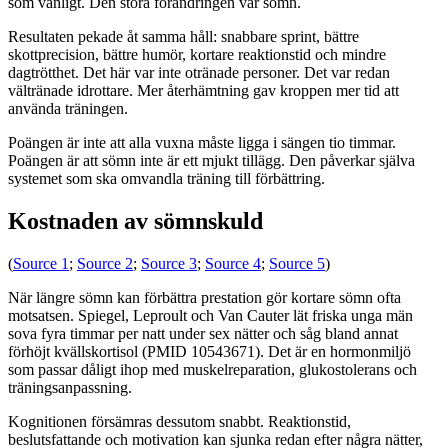
som vanligt. Den stora förändringen var sömn.
Resultaten pekade åt samma håll: snabbare sprint, bättre
skottprecision, bättre humör, kortare reaktionstid och mindre
dagtrötthet. Det här var inte otränade personer. Det var redan
vältränade idrottare. Mer återhämtning gav kroppen mer tid att
använda träningen.
Poängen är inte att alla vuxna måste ligga i sängen tio timmar.
Poängen är att sömn inte är ett mjukt tillägg. Den påverkar själva
systemet som ska omvandla träning till förbättring.
Kostnaden av sömnskuld
(
Source 1
;
Source 2
;
Source 3
;
Source 4
;
Source 5
)
När längre sömn kan förbättra prestation gör kortare sömn ofta
motsatsen. Spiegel, Leproult och Van Cauter lät friska unga män
sova fyra timmar per natt under sex nätter och såg bland annat
förhöjt kvällskortisol (PMID 10543671). Det är en hormonmiljö
som passar dåligt ihop med muskelreparation, glukostolerans och
träningsanpassning.
Kognitionen försämras dessutom snabbt. Reaktionstid,
beslutsfattande och motivation kan sjunka redan efter några nätter,