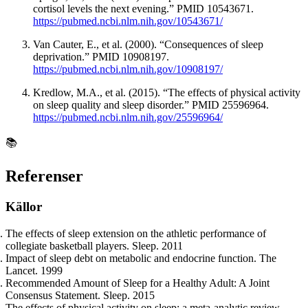
cortisol levels the next evening.” PMID 10543671.
https://pubmed.ncbi.nlm.nih.gov/10543671/
Van Cauter, E., et al. (2000). “Consequences of sleep
deprivation.” PMID 10908197.
https://pubmed.ncbi.nlm.nih.gov/10908197/
Kredlow, M.A., et al. (2015). “The effects of physical activity
on sleep quality and sleep disorder.” PMID 25596964.
https://pubmed.ncbi.nlm.nih.gov/25596964/
📚
Referenser
Källor
The effects of sleep extension on the athletic performance of
collegiate basketball players. Sleep. 2011
Impact of sleep debt on metabolic and endocrine function. The
Lancet. 1999
Recommended Amount of Sleep for a Healthy Adult: A Joint
Consensus Statement. Sleep. 2015
The effects of physical activity on sleep: a meta-analytic review.