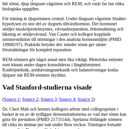
lätt sömn, djup långsam vågsömn och REM, och varje fas har olika
biologiska uppgifter.
För träning är djupsömnen central. Under långsam vågsömn frisätter
hypofysen en stor del av dygnets tillväxthormon. Det hormonet
stödjer muskelproteinsyntes, vävnadsreparation, fettomsättning och
läkning av stödjevävnad. Van Cauter och kollegor kopplade
sömnrestriktion till störningar i den anabola hormonmiljön (PMID
10908197). Praktiskt betyder det: mindre sömn ger sämre
förutsättningar för komplett reparation.
REM-sömnen gör något annat men lika viktigt. Motoriska mönster
som tränats under dagen konsolideras i långtidsminnet.
Knäböjsteknik, armhävningsmekanik och balansövningar kodas
djupare när REM-sömnen skyddas.
Vad Stanford-studierna visade
(
Source 1
;
Source 2
;
Source 3
;
Source 4
;
Source 5
)
Dr. Cheri Mah och hennes kollegors arbete med collegespelare i
basket är en av de tydligare demonstrationerna av vad mer sömn kan
göra för prestation (PMID 21731144). Spelarna förlängde sömnen
till cirka tio timmar per natt under flera veckor. Träningen fortsatte