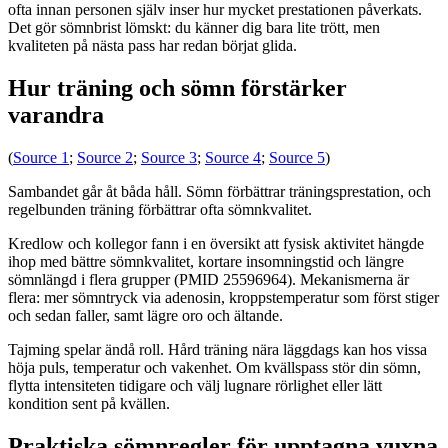
ofta innan personen själv inser hur mycket prestationen påverkats.
Det gör sömnbrist lömskt: du känner dig bara lite trött, men
kvaliteten på nästa pass har redan börjat glida.
Hur träning och sömn förstärker
varandra
(
Source 1
;
Source 2
;
Source 3
;
Source 4
;
Source 5
)
Sambandet går åt båda håll. Sömn förbättrar träningsprestation, och
regelbunden träning förbättrar ofta sömnkvalitet.
Kredlow och kollegor fann i en översikt att fysisk aktivitet hängde
ihop med bättre sömnkvalitet, kortare insomningstid och längre
sömnlängd i flera grupper (PMID 25596964). Mekanismerna är
flera: mer sömntryck via adenosin, kroppstemperatur som först stiger
och sedan faller, samt lägre oro och ältande.
Tajming spelar ändå roll. Hård träning nära läggdags kan hos vissa
höja puls, temperatur och vakenhet. Om kvällspass stör din sömn,
flytta intensiteten tidigare och välj lugnare rörlighet eller lätt
kondition sent på kvällen.
Praktiska sömnregler för upptagna vuxna