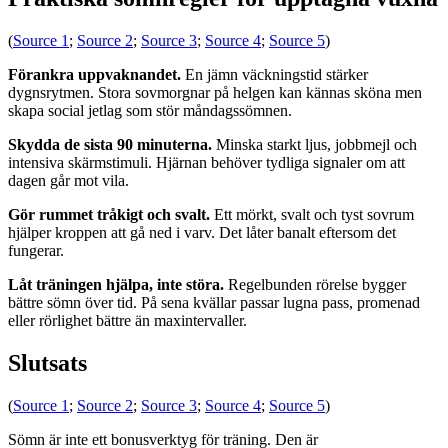
(
Source 1
;
Source 2
;
Source 3
;
Source 4
;
Source 5
)
Förankra uppvaknandet.
En jämn väckningstid stärker
dygnsrytmen. Stora sovmorgnar på helgen kan kännas sköna men
skapa social jetlag som stör måndagssömnen.
Skydda de sista 90 minuterna.
Minska starkt ljus, jobbmejl och
intensiva skärmstimuli. Hjärnan behöver tydliga signaler om att
dagen går mot vila.
Gör rummet tråkigt och svalt.
Ett mörkt, svalt och tyst sovrum
hjälper kroppen att gå ned i varv. Det låter banalt eftersom det
fungerar.
Låt träningen hjälpa, inte störa.
Regelbunden rörelse bygger
bättre sömn över tid. På sena kvällar passar lugna pass, promenad
eller rörlighet bättre än maxintervaller.
Slutsats
(
Source 1
;
Source 2
;
Source 3
;
Source 4
;
Source 5
)
Sömn är inte ett bonusverktyg för träning. Den är