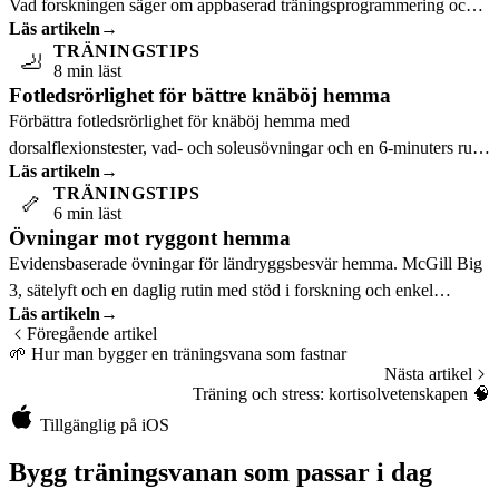
Vad forskningen säger om appbaserad träningsprogrammering och
Läs artikeln
→
vem som gynnas mest.
TRÄNINGSTIPS
🦶
8 min läst
Fotledsrörlighet för bättre knäböj hemma
Förbättra fotledsrörlighet för knäböj hemma med
dorsalflexionstester, vad- och soleusövningar och en 6-minuters rutin
Läs artikeln
→
före squats.
TRÄNINGSTIPS
🦴
6 min läst
Övningar mot ryggont hemma
Evidensbaserade övningar för ländryggsbesvär hemma. McGill Big
3, sätelyft och en daglig rutin med stöd i forskning och enkel
Läs artikeln
→
progression.
Föregående artikel
🌱
Hur man bygger en träningsvana som fastnar
Nästa artikel
Träning och stress: kortisolvetenskapen
🧠
Tillgänglig på iOS
Bygg träningsvanan som passar i dag