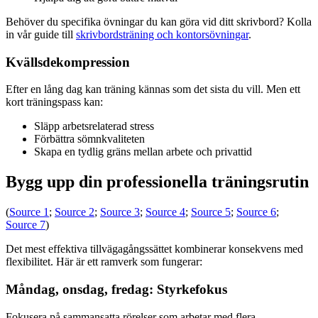
Behöver du specifika övningar du kan göra vid ditt skrivbord? Kolla
in vår guide till
skrivbordsträning och kontorsövningar
.
Kvällsdekompression
Efter en lång dag kan träning kännas som det sista du vill. Men ett
kort träningspass kan:
Släpp arbetsrelaterad stress
Förbättra sömnkvaliteten
Skapa en tydlig gräns mellan arbete och privattid
Bygg upp din professionella träningsrutin
(
Source 1
;
Source 2
;
Source 3
;
Source 4
;
Source 5
;
Source 6
;
Source 7
)
Det mest effektiva tillvägagångssättet kombinerar konsekvens med
flexibilitet. Här är ett ramverk som fungerar:
Måndag, onsdag, fredag: Styrkefokus
Fokusera på sammansatta rörelser som arbetar med flera