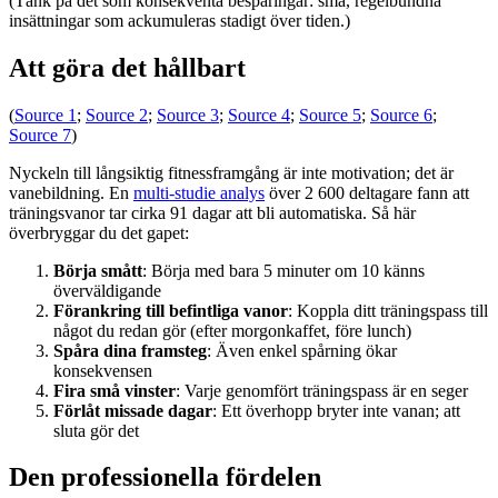
(Tänk på det som konsekventa besparingar: små, regelbundna
insättningar som ackumuleras stadigt över tiden.)
Att göra det hållbart
(
Source 1
;
Source 2
;
Source 3
;
Source 4
;
Source 5
;
Source 6
;
Source 7
)
Nyckeln till långsiktig fitnessframgång är inte motivation; det är
vanebildning. En
multi-studie analys
över 2 600 deltagare fann att
träningsvanor tar cirka 91 dagar att bli automatiska. Så här
överbryggar du det gapet:
Börja smått
: Börja med bara 5 minuter om 10 känns
överväldigande
Förankring till befintliga vanor
: Koppla ditt träningspass till
något du redan gör (efter morgonkaffet, före lunch)
Spåra dina framsteg
: Även enkel spårning ökar
konsekvensen
Fira små vinster
: Varje genomfört träningspass är en seger
Förlåt missade dagar
: Ett överhopp bryter inte vanan; att
sluta gör det
Den professionella fördelen