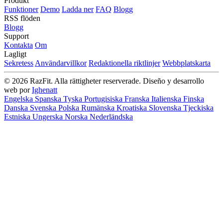
Produkt
Funktioner
Demo
Ladda ner
FAQ
Blogg
RSS flöden
Blogg
Support
Kontakta
Om
Lagligt
Sekretess
Användarvillkor
Redaktionella riktlinjer
Webbplatskarta
© 2026 RazFit. Alla rättigheter reserverade.
Diseño y desarrollo
web por
Ighenatt
Engelska
Spanska
Tyska
Portugisiska
Franska
Italienska
Finska
Danska
Svenska
Polska
Rumänska
Kroatiska
Slovenska
Tjeckiska
Estniska
Ungerska
Norska
Nederländska