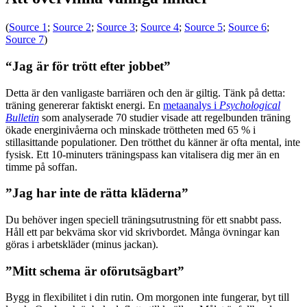
(
Source 1
;
Source 2
;
Source 3
;
Source 4
;
Source 5
;
Source 6
;
Source 7
)
“Jag är för trött efter jobbet”
Detta är den vanligaste barriären och den är giltig. Tänk på detta:
träning genererar faktiskt energi. En
metaanalys i
Psychological
Bulletin
som analyserade 70 studier visade att regelbunden träning
ökade energinivåerna och minskade tröttheten med 65 % i
stillasittande populationer. Den trötthet du känner är ofta mental, inte
fysisk. Ett 10-minuters träningspass kan vitalisera dig mer än en
timme på soffan.
”Jag har inte de rätta kläderna”
Du behöver ingen speciell träningsutrustning för ett snabbt pass.
Håll ett par bekväma skor vid skrivbordet. Många övningar kan
göras i arbetskläder (minus jackan).
”Mitt schema är oförutsägbart”
Bygg in flexibilitet i din rutin. Om morgonen inte fungerar, byt till