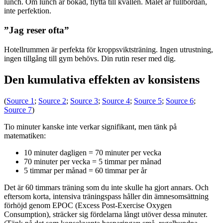
lunch. Om lunch är bokad, flytta till kvällen. Målet är fullbordan,
inte perfektion.
”Jag reser ofta”
Hotellrummen är perfekta för kroppsviktsträning. Ingen utrustning,
ingen tillgång till gym behövs. Din rutin reser med dig.
Den kumulativa effekten av konsistens
(
Source 1
;
Source 2
;
Source 3
;
Source 4
;
Source 5
;
Source 6
;
Source 7
)
Tio minuter kanske inte verkar signifikant, men tänk på
matematiken:
10 minuter dagligen = 70 minuter per vecka
70 minuter per vecka = 5 timmar per månad
5 timmar per månad = 60 timmar per år
Det är 60 timmars träning som du inte skulle ha gjort annars. Och
eftersom korta, intensiva träningspass håller din ämnesomsättning
förhöjd genom EPOC (Excess Post-Exercise Oxygen
Consumption), sträcker sig fördelarna långt utöver dessa minuter.