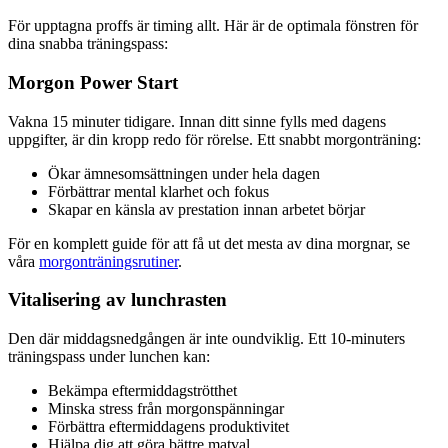
För upptagna proffs är timing allt. Här är de optimala fönstren för
dina snabba träningspass:
Morgon Power Start
Vakna 15 minuter tidigare. Innan ditt sinne fylls med dagens
uppgifter, är din kropp redo för rörelse. Ett snabbt morgonträning:
Ökar ämnesomsättningen under hela dagen
Förbättrar mental klarhet och fokus
Skapar en känsla av prestation innan arbetet börjar
För en komplett guide för att få ut det mesta av dina morgnar, se
våra
morgonträningsrutiner
.
Vitalisering av lunchrasten
Den där middagsnedgången är inte oundviklig. Ett 10-minuters
träningspass under lunchen kan:
Bekämpa eftermiddagströtthet
Minska stress från morgonspänningar
Förbättra eftermiddagens produktivitet
Hjälpa dig att göra bättre matval