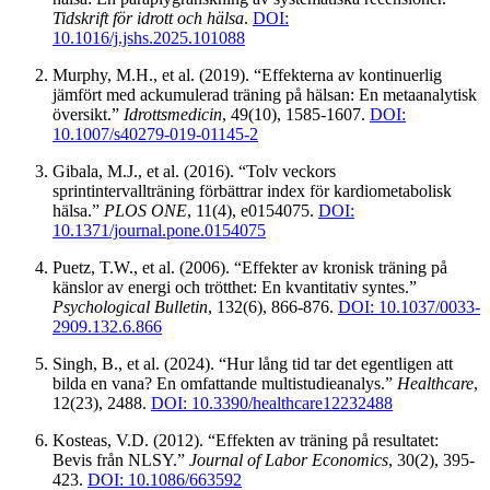
Tidskrift för idrott och hälsa
.
DOI:
10.1016/j.jshs.2025.101088
Murphy, M.H., et al. (2019). “Effekterna av kontinuerlig
jämfört med ackumulerad träning på hälsan: En metaanalytisk
översikt.”
Idrottsmedicin
, 49(10), 1585-1607.
DOI:
10.1007/s40279-019-01145-2
Gibala, M.J., et al. (2016). “Tolv veckors
sprintintervallträning förbättrar index för kardiometabolisk
hälsa.”
PLOS ONE
, 11(4), e0154075.
DOI:
10.1371/journal.pone.0154075
Puetz, T.W., et al. (2006). “Effekter av kronisk träning på
känslor av energi och trötthet: En kvantitativ syntes.”
Psychological Bulletin
, 132(6), 866-876.
DOI: 10.1037/0033-
2909.132.6.866
Singh, B., et al. (2024). “Hur lång tid tar det egentligen att
bilda en vana? En omfattande multistudieanalys.”
Healthcare
,
12(23), 2488.
DOI: 10.3390/healthcare12232488
Kosteas, V.D. (2012). “Effekten av träning på resultatet:
Bevis från NLSY.”
Journal of Labor Economics
, 30(2), 395-
423.
DOI: 10.1086/663592