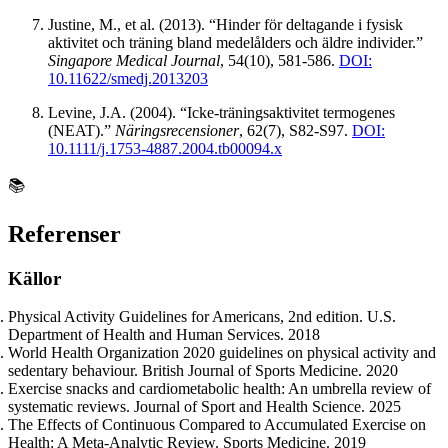
Justine, M., et al. (2013). “Hinder för deltagande i fysisk
aktivitet och träning bland medelålders och äldre individer.”
Singapore Medical Journal
, 54(10), 581-586.
DOI:
10.11622/smedj.2013203
Levine, J.A. (2004). “Icke-träningsaktivitet termogenes
(NEAT).”
Näringsrecensioner
, 62(7), S82-S97.
DOI:
10.1111/j.1753-4887.2004.tb00094.x
📚
Referenser
Källor
Physical Activity Guidelines for Americans, 2nd edition. U.S.
Department of Health and Human Services. 2018
World Health Organization 2020 guidelines on physical activity and
sedentary behaviour. British Journal of Sports Medicine. 2020
Exercise snacks and cardiometabolic health: An umbrella review of
systematic reviews. Journal of Sport and Health Science. 2025
The Effects of Continuous Compared to Accumulated Exercise on
Health: A Meta-Analytic Review. Sports Medicine. 2019