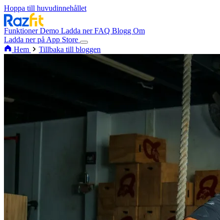
Hoppa till huvudinnehållet
Funktioner
Demo
Ladda ner
FAQ
Blogg
Om
Ladda ner på App Store
Hem
Tillbaka till bloggen