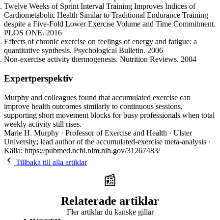
Twelve Weeks of Sprint Interval Training Improves Indices of
Cardiometabolic Health Similar to Traditional Endurance Training
despite a Five-Fold Lower Exercise Volume and Time Commitment.
PLOS ONE. 2016
Effects of chronic exercise on feelings of energy and fatigue: a
quantitative synthesis. Psychological Bulletin. 2006
Non-exercise activity thermogenesis. Nutrition Reviews. 2004
Expertperspektiv
Murphy and colleagues found that accumulated exercise can
improve health outcomes similarly to continuous sessions,
supporting short movement blocks for busy professionals when total
weekly activity still rises.
Marie H. Murphy · Professor of Exercise and Health · Ulster
University; lead author of the accumulated-exercise meta-analysis ·
Källa: https://pubmed.ncbi.nlm.nih.gov/31267483/
Tillbaka till alla artiklar
📰
Relaterade artiklar
Fler artiklar du kanske gillar