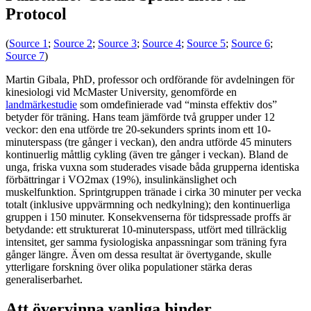
Protocol
(
Source 1
;
Source 2
;
Source 3
;
Source 4
;
Source 5
;
Source 6
;
Source 7
)
Martin Gibala, PhD, professor och ordförande för avdelningen för
kinesiologi vid McMaster University, genomförde en
landmärkestudie
som omdefinierade vad “minsta effektiv dos”
betyder för träning. Hans team jämförde två grupper under 12
veckor: den ena utförde tre 20-sekunders sprints inom ett 10-
minuterspass (tre gånger i veckan), den andra utförde 45 minuters
kontinuerlig måttlig cykling (även tre gånger i veckan). Bland de
unga, friska vuxna som studerades visade båda grupperna identiska
förbättringar i VO2max (19%), insulinkänslighet och
muskelfunktion. Sprintgruppen tränade i cirka 30 minuter per vecka
totalt (inklusive uppvärmning och nedkylning); den kontinuerliga
gruppen i 150 minuter. Konsekvenserna för tidspressade proffs är
betydande: ett strukturerat 10-minuterspass, utfört med tillräcklig
intensitet, ger samma fysiologiska anpassningar som träning fyra
gånger längre. Även om dessa resultat är övertygande, skulle
ytterligare forskning över olika populationer stärka deras
generaliserbarhet.
Att övervinna vanliga hinder