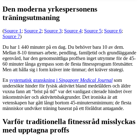
Den moderna yrkespersonens
träningsutmaning
(
Source 1
;
Source 2
;
Source 3
;
Source 4
;
Source 5
;
Source 6
;
Source 7
)
Du har 1 440 minuter på en dag. Du behöver bara 10 av dem.
Mellan 8-10 timmars arbete, pendling, familjetid och grundläggande
egenvård, har den genomsnittliga proffsen inget utrymme för de 45-
60 minuter långa gympass som de flesta fitnessprogram förutsätter.
Men att hålla sig i form kräver inte timmar; det kräver strategi.
En
systematisk granskning i
Singapore Medical Journal
som
undersökte hinder för fysisk aktivitet bland medelålders och äldre
vuxna fann att “brist på tid” var det vanligast citerade hindret över
inkomstnivåer och aktivitetsbakgrunder. Det ironiska är att
vetenskapen har gått långt bortom 45-minutersminimum; de flesta
människor undviker träning baserat på ett föråldrat antagande.
Varför traditionella fitnessråd misslyckas
med upptagna proffs