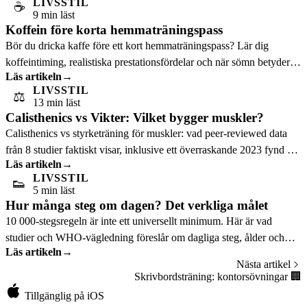
LIVSSTIL
☕
9 min läst
Koffein före korta hemmaträningspass
Bör du dricka kaffe före ett kort hemmaträningspass? Lär dig
koffeintiming, realistiska prestationsfördelar och när sömn betyder
Läs artikeln
→
mer.
LIVSSTIL
⚖️
13 min läst
Calisthenics vs Vikter: Vilket bygger muskler?
Calisthenics vs styrketräning för muskler: vad peer-reviewed data
från 8 studier faktiskt visar, inklusive ett överraskande 2023 fynd om
Läs artikeln
→
muskelkvalitet.
LIVSSTIL
👟
5 min läst
Hur många steg om dagen? Det verkliga målet
10 000-stegsregeln är inte ett universellt minimum. Här är vad
studier och WHO-vägledning föreslår om dagliga steg, ålder och
Läs artikeln
→
realistiska hälsovinster.
Nästa artikel
Skrivbordsträning: kontorsövningar
🏢
Tillgänglig på iOS