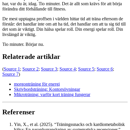
har, var du är, idag. Tio minuter. Det är allt som krävs för att börja
förändra ditt förhållande till fitness.
De mest upptagna proffsen i världen hittar tid att träna eftersom de
förstår: det handlar inte om att ha tid, det handlar om att ta sig tid till
det som är viktigt. Din hälsa spelar roll. Din energi spelar roll. Din
livslängd är viktig.
Tio minuter. Börjar nu.
Relaterade artiklar
(
Source 1
;
Source 2
;
Source 3
;
Source 4
;
Source 5
;
Source 6
;
Source 7
)
morgonträning för energi
Skrivbordsträning: Kontorsövningar
Mikroträning: varför kort träning fungerar
Referenser
Yin, X., et al. (2025). “Träningssnacks och kardiometabolisk
hälsa: En paraplygranskning av systematiska recensioner.”