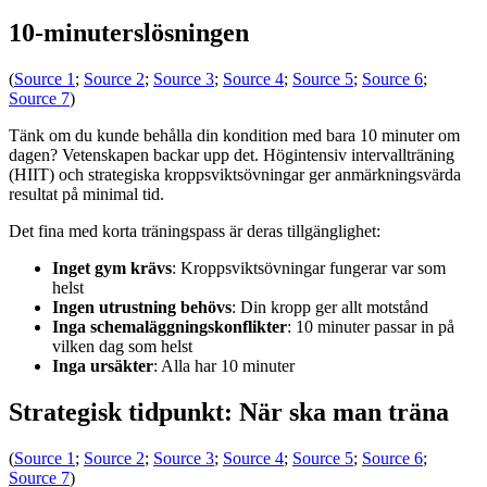
10-minuterslösningen
(
Source 1
;
Source 2
;
Source 3
;
Source 4
;
Source 5
;
Source 6
;
Source 7
)
Tänk om du kunde behålla din kondition med bara 10 minuter om
dagen? Vetenskapen backar upp det. Högintensiv intervallträning
(HIIT) och strategiska kroppsviktsövningar ger anmärkningsvärda
resultat på minimal tid.
Det fina med korta träningspass är deras tillgänglighet:
Inget gym krävs
: Kroppsviktsövningar fungerar var som
helst
Ingen utrustning behövs
: Din kropp ger allt motstånd
Inga schemaläggningskonflikter
: 10 minuter passar in på
vilken dag som helst
Inga ursäkter
: Alla har 10 minuter
Strategisk tidpunkt: När ska man träna
(
Source 1
;
Source 2
;
Source 3
;
Source 4
;
Source 5
;
Source 6
;
Source 7
)