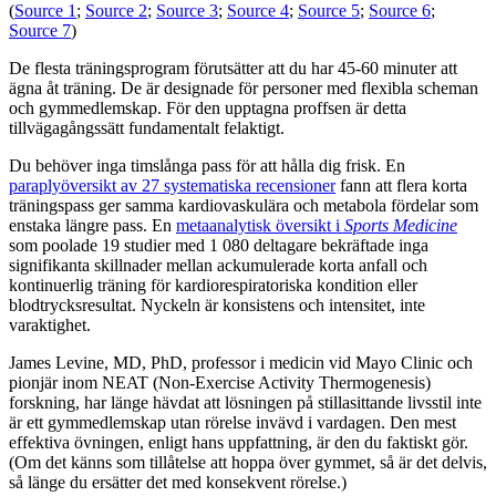
(
Source 1
;
Source 2
;
Source 3
;
Source 4
;
Source 5
;
Source 6
;
Source 7
)
De flesta träningsprogram förutsätter att du har 45-60 minuter att
ägna åt träning. De är designade för personer med flexibla scheman
och gymmedlemskap. För den upptagna proffsen är detta
tillvägagångssätt fundamentalt felaktigt.
Du behöver inga timslånga pass för att hålla dig frisk. En
paraplyöversikt av 27 systematiska recensioner
fann att flera korta
träningspass ger samma kardiovaskulära och metabola fördelar som
enstaka längre pass. En
metaanalytisk översikt i
Sports Medicine
som poolade 19 studier med 1 080 deltagare bekräftade inga
signifikanta skillnader mellan ackumulerade korta anfall och
kontinuerlig träning för kardiorespiratoriska kondition eller
blodtrycksresultat. Nyckeln är konsistens och intensitet, inte
varaktighet.
James Levine, MD, PhD, professor i medicin vid Mayo Clinic och
pionjär inom NEAT (Non-Exercise Activity Thermogenesis)
forskning, har länge hävdat att lösningen på stillasittande livsstil inte
är ett gymmedlemskap utan rörelse invävd i vardagen. Den mest
effektiva övningen, enligt hans uppfattning, är den du faktiskt gör.
(Om det känns som tillåtelse att hoppa över gymmet, så är det delvis,
så länge du ersätter det med konsekvent rörelse.)