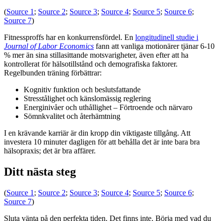
(
Source 1
;
Source 2
;
Source 3
;
Source 4
;
Source 5
;
Source 6
;
Source 7
)
Fitnessproffs har en konkurrensfördel. En
longitudinell studie i
Journal of Labor Economics
fann att vanliga motionärer tjänar 6-10
% mer än sina stillasittande motsvarigheter, även efter att ha
kontrollerat för hälsotillstånd och demografiska faktorer.
Regelbunden träning förbättrar:
Kognitiv funktion och beslutsfattande
Stresstålighet och känslomässig reglering
Energinivåer och uthållighet – Förtroende och närvaro
Sömnkvalitet och återhämtning
I en krävande karriär är din kropp din viktigaste tillgång. Att
investera 10 minuter dagligen för att behålla det är inte bara bra
hälsopraxis; det är bra affärer.
Ditt nästa steg
(
Source 1
;
Source 2
;
Source 3
;
Source 4
;
Source 5
;
Source 6
;
Source 7
)
Sluta vänta på den perfekta tiden. Det finns inte. Börja med vad du