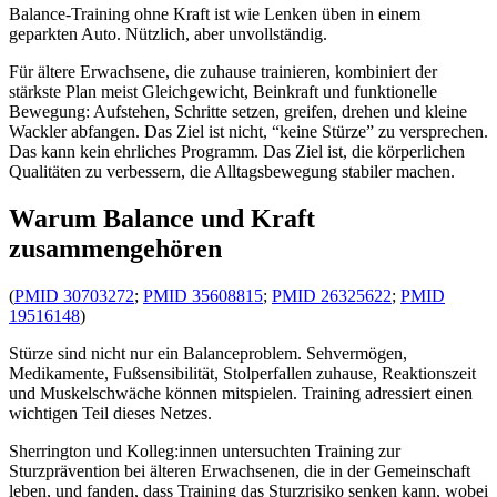
Balance-Training ohne Kraft ist wie Lenken üben in einem
geparkten Auto. Nützlich, aber unvollständig.
Für ältere Erwachsene, die zuhause trainieren, kombiniert der
stärkste Plan meist Gleichgewicht, Beinkraft und funktionelle
Bewegung: Aufstehen, Schritte setzen, greifen, drehen und kleine
Wackler abfangen. Das Ziel ist nicht, “keine Stürze” zu versprechen.
Das kann kein ehrliches Programm. Das Ziel ist, die körperlichen
Qualitäten zu verbessern, die Alltagsbewegung stabiler machen.
Warum Balance und Kraft
zusammengehören
(
PMID 30703272
;
PMID 35608815
;
PMID 26325622
;
PMID
19516148
)
Stürze sind nicht nur ein Balanceproblem. Sehvermögen,
Medikamente, Fußsensibilität, Stolperfallen zuhause, Reaktionszeit
und Muskelschwäche können mitspielen. Training adressiert einen
wichtigen Teil dieses Netzes.
Sherrington und Kolleg:innen untersuchten Training zur
Sturzprävention bei älteren Erwachsenen, die in der Gemeinschaft
leben, und fanden, dass Training das Sturzrisiko senken kann, wobei