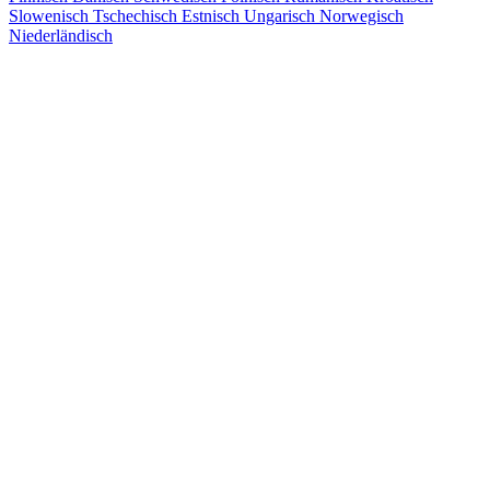
Slowenisch
Tschechisch
Estnisch
Ungarisch
Norwegisch
Niederländisch