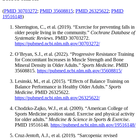
(
PMID 30703272
;
PMID 35608815
;
PMID 26325622
;
PMID
19516148
)
Sherrington, C., et al. (2019). “Exercise for preventing falls in
older people living in the community.”
Cochrane Database of
Systematic Reviews
. PMID 30703272.
https://pubmed.ncbi.nlm.nih.gov/30703272/
O’Bryan, S.J., et al. (2022). “Progressive Resistance Training
for Concomitant Increases in Muscle Strength and Bone
Mineral Density in Older Adults.”
Sports Medicine
. PMID
35608815.
https://pubmed.ncbi.nlm.nih.gov/35608815/
Lesinski, M., et al. (2015). “Effects of Balance Training on
Balance Performance in Healthy Older Adults.”
Sports
Medicine
. PMID 26325622.
https://pubmed.ncbi.nlm.nih.gov/26325622/
Chodzko-Zajko, W.J., et al. (2009). “American College of
Sports Medicine position stand. Exercise and physical activity
for older adults.”
Medicine & Science in Sports & Exercise
.
PMID 19516148.
https://pubmed.ncbi.nlm.nih.gov/19516148/
Cruz-Jentoft, A.J., et al. (2019). “Sarcopenia: revised