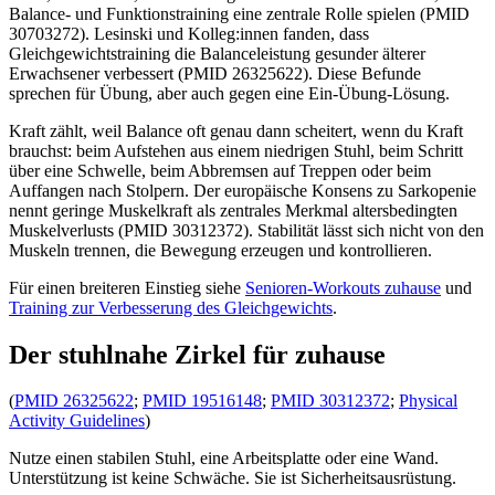
Balance- und Funktionstraining eine zentrale Rolle spielen (PMID
30703272). Lesinski und Kolleg:innen fanden, dass
Gleichgewichtstraining die Balanceleistung gesunder älterer
Erwachsener verbessert (PMID 26325622). Diese Befunde
sprechen für Übung, aber auch gegen eine Ein-Übung-Lösung.
Kraft zählt, weil Balance oft genau dann scheitert, wenn du Kraft
brauchst: beim Aufstehen aus einem niedrigen Stuhl, beim Schritt
über eine Schwelle, beim Abbremsen auf Treppen oder beim
Auffangen nach Stolpern. Der europäische Konsens zu Sarkopenie
nennt geringe Muskelkraft als zentrales Merkmal altersbedingten
Muskelverlusts (PMID 30312372). Stabilität lässt sich nicht von den
Muskeln trennen, die Bewegung erzeugen und kontrollieren.
Für einen breiteren Einstieg siehe
Senioren-Workouts zuhause
und
Training zur Verbesserung des Gleichgewichts
.
Der stuhlnahe Zirkel für zuhause
(
PMID 26325622
;
PMID 19516148
;
PMID 30312372
;
Physical
Activity Guidelines
)
Nutze einen stabilen Stuhl, eine Arbeitsplatte oder eine Wand.
Unterstützung ist keine Schwäche. Sie ist Sicherheitsausrüstung.