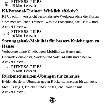
FITNESS-TIPPS
🤖
15 Min. Lesezeit
KI-Personal-Trainer: Wirklich effektiv?
KI-Coaching verspricht personalisierte Workouts ohne die Kosten
eines menschlichen Trainers. Was die Forschung dazu sagt – und
Artikel Lesen
→
wer am meisten davon profitiert.
FITNESS-TIPPS
🦶
10 Min. Lesezeit
Sprunggelenk-Mobilität für bessere Kniebeugen zu
Hause
Verbessere deine Kniebeugen-Mobilität zu Hause mit
Dorsalflexions-Tests, Waden- und Soleus-Drills und einer 6-
Artikel Lesen
→
Minuten-Routine.
FITNESS-TIPPS
🦴
15 Min. Lesezeit
Rückenschmerzen-Übungen für zuhause
Evidenzbasierte Übungen gegen Rückenschmerzen für zuhause.
McGills Big 3, Brücken und eine tägliche Routine mit
Artikel Lesen
→
wissenschaftlicher Grundlage.
📚