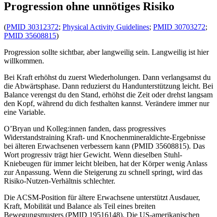
Progression ohne unnötiges Risiko
(
PMID 30312372
;
Physical Activity Guidelines
;
PMID 30703272
;
PMID 35608815
)
Progression sollte sichtbar, aber langweilig sein. Langweilig ist hier
willkommen.
Bei Kraft erhöhst du zuerst Wiederholungen. Dann verlangsamst du
die Abwärtsphase. Dann reduzierst du Handunterstützung leicht. Bei
Balance verengst du den Stand, erhöhst die Zeit oder drehst langsam
den Kopf, während du dich festhalten kannst. Verändere immer nur
eine Variable.
O’Bryan und Kolleg:innen fanden, dass progressives
Widerstandstraining Kraft- und Knochenmineraldichte-Ergebnisse
bei älteren Erwachsenen verbessern kann (PMID 35608815). Das
Wort progressiv trägt hier Gewicht. Wenn dieselben Stuhl-
Kniebeugen für immer leicht bleiben, hat der Körper wenig Anlass
zur Anpassung. Wenn die Steigerung zu schnell springt, wird das
Risiko-Nutzen-Verhältnis schlechter.
Die ACSM-Position für ältere Erwachsene unterstützt Ausdauer,
Kraft, Mobilität und Balance als Teil eines breiten
Bewegungsmusters (PMID 19516148). Die US-amerikanischen