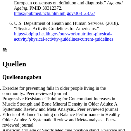
European consensus on definition and diagnosis.”
Age and
Ageing
. PMID 30312372.
https://pubmed.ncbi.nlm.nih.gov/30312372/
U.S. Department of Health and Human Services. (2018).
“Physical Activity Guidelines for Americans.”
https://odphp.health.gov/our-work/nutrition-physical-
activity/physical-activity-guidelines/current-guidelines
📚
Quellen
Quellenangaben
Exercise for preventing falls in older people living in the
community.. Peer-reviewed journal
Progressive Resistance Training for Concomitant Increases in
Muscle Strength and Bone Mineral Density in Older Adults: A
Systematic Review and Meta-Analysis.. Peer-reviewed journal
Effects of Balance Training on Balance Performance in Healthy
Older Adults: A Systematic Review and Meta-analysis.. Peer-
reviewed journal
American College of Sports Medicine position stand. Exercise and