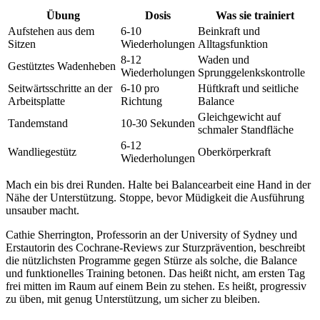
Übung
Dosis
Was sie trainiert
Aufstehen aus dem
6-10
Beinkraft und
Sitzen
Wiederholungen
Alltagsfunktion
8-12
Waden und
Gestütztes Wadenheben
Wiederholungen
Sprunggelenkskontrolle
Seitwärtsschritte an der
6-10 pro
Hüftkraft und seitliche
Arbeitsplatte
Richtung
Balance
Gleichgewicht auf
Tandemstand
10-30 Sekunden
schmaler Standfläche
6-12
Wandliegestütz
Oberkörperkraft
Wiederholungen
Mach ein bis drei Runden. Halte bei Balancearbeit eine Hand in der
Nähe der Unterstützung. Stoppe, bevor Müdigkeit die Ausführung
unsauber macht.
Cathie Sherrington, Professorin an der University of Sydney und
Erstautorin des Cochrane-Reviews zur Sturzprävention, beschreibt
die nützlichsten Programme gegen Stürze als solche, die Balance
und funktionelles Training betonen. Das heißt nicht, am ersten Tag
frei mitten im Raum auf einem Bein zu stehen. Es heißt, progressiv
zu üben, mit genug Unterstützung, um sicher zu bleiben.