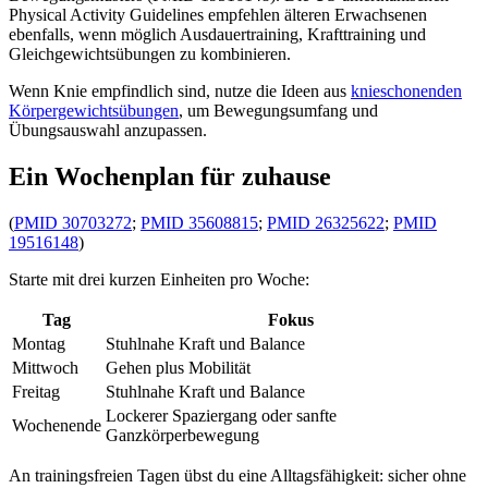
Physical Activity Guidelines empfehlen älteren Erwachsenen
ebenfalls, wenn möglich Ausdauertraining, Krafttraining und
Gleichgewichtsübungen zu kombinieren.
Wenn Knie empfindlich sind, nutze die Ideen aus
knieschonenden
Körpergewichtsübungen
, um Bewegungsumfang und
Übungsauswahl anzupassen.
Ein Wochenplan für zuhause
(
PMID 30703272
;
PMID 35608815
;
PMID 26325622
;
PMID
19516148
)
Starte mit drei kurzen Einheiten pro Woche:
Tag
Fokus
Montag
Stuhlnahe Kraft und Balance
Mittwoch
Gehen plus Mobilität
Freitag
Stuhlnahe Kraft und Balance
Lockerer Spaziergang oder sanfte
Wochenende
Ganzkörperbewegung
An trainingsfreien Tagen übst du eine Alltagsfähigkeit: sicher ohne