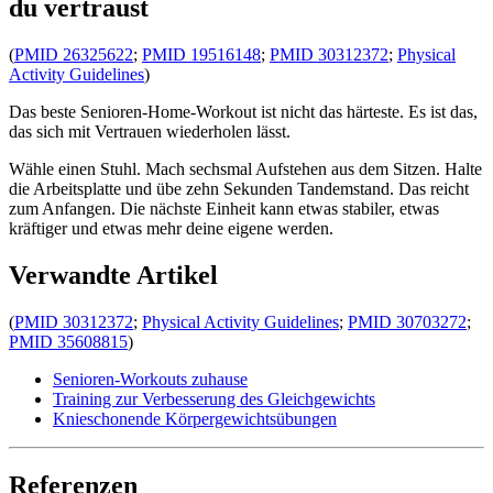
du vertraust
(
PMID 26325622
;
PMID 19516148
;
PMID 30312372
;
Physical
Activity Guidelines
)
Das beste Senioren-Home-Workout ist nicht das härteste. Es ist das,
das sich mit Vertrauen wiederholen lässt.
Wähle einen Stuhl. Mach sechsmal Aufstehen aus dem Sitzen. Halte
die Arbeitsplatte und übe zehn Sekunden Tandemstand. Das reicht
zum Anfangen. Die nächste Einheit kann etwas stabiler, etwas
kräftiger und etwas mehr deine eigene werden.
Verwandte Artikel
(
PMID 30312372
;
Physical Activity Guidelines
;
PMID 30703272
;
PMID 35608815
)
Senioren-Workouts zuhause
Training zur Verbesserung des Gleichgewichts
Knieschonende Körpergewichtsübungen
Referenzen