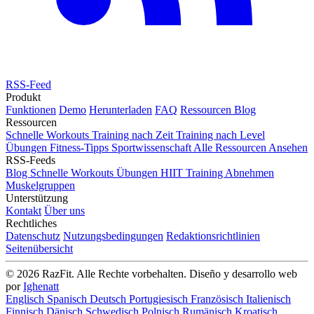
RSS-Feed
Produkt
Funktionen
Demo
Herunterladen
FAQ
Ressourcen
Blog
Ressourcen
Schnelle Workouts
Training nach Zeit
Training nach Level
Übungen
Fitness-Tipps
Sportwissenschaft
Alle Ressourcen Ansehen
RSS-Feeds
Blog
Schnelle Workouts
Übungen
HIIT Training
Abnehmen
Muskelgruppen
Unterstützung
Kontakt
Über uns
Rechtliches
Datenschutz
Nutzungsbedingungen
Redaktionsrichtlinien
Seitenübersicht
© 2026 RazFit. Alle Rechte vorbehalten.
Diseño y desarrollo web
por
Ighenatt
Englisch
Spanisch
Deutsch
Portugiesisch
Französisch
Italienisch
Finnisch
Dänisch
Schwedisch
Polnisch
Rumänisch
Kroatisch