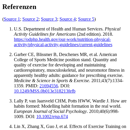
Referenzen
(
Source 1
;
Source 2
;
Source 3
;
Source 4
;
Source 5
)
U.S. Department of Health and Human Services.
Physical
Activity Guidelines for Americans
(2nd edition). 2018.
https://odphp.health.gov/our-work/nutrition-physical-
activity/physical-activity-guidelines/current-guidelines
Garber CE, Blissmer B, Deschenes MR, et al. American
College of Sports Medicine position stand. Quantity and
quality of exercise for developing and maintaining
cardiorespiratory, musculoskeletal, and neuromotor fitness in
apparently healthy adults: guidance for prescribing exercise.
Medicine & Science in Sports & Exercise
. 2011;43(7):1334-
1359. PMID:
21694556
. DOI:
10.1249/MSS.0b013e318213fefb
Lally P, van Jaarsveld CHM, Potts HWW, Wardle J. How are
habits formed: Modelling habit formation in the real world.
European Journal of Social Psychology
. 2010;40(6):998-
1009. DOI:
10.1002/ejsp.674
Lin X, Zhang X, Guo J, et al. Effects of Exercise Training on