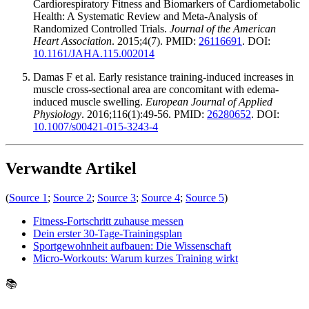
Cardiorespiratory Fitness and Biomarkers of Cardiometabolic
Health: A Systematic Review and Meta-Analysis of
Randomized Controlled Trials.
Journal of the American
Heart Association
. 2015;4(7). PMID:
26116691
. DOI:
10.1161/JAHA.115.002014
Damas F et al. Early resistance training-induced increases in
muscle cross-sectional area are concomitant with edema-
induced muscle swelling.
European Journal of Applied
Physiology
. 2016;116(1):49-56. PMID:
26280652
. DOI:
10.1007/s00421-015-3243-4
Verwandte Artikel
(
Source 1
;
Source 2
;
Source 3
;
Source 4
;
Source 5
)
Fitness-Fortschritt zuhause messen
Dein erster 30-Tage-Trainingsplan
Sportgewohnheit aufbauen: Die Wissenschaft
Micro-Workouts: Warum kurzes Training wirkt
📚