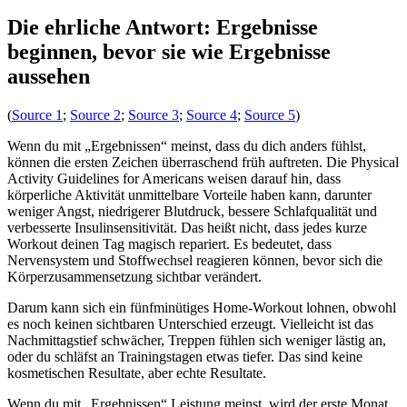
Die ehrliche Antwort: Ergebnisse
beginnen, bevor sie wie Ergebnisse
aussehen
(
Source 1
;
Source 2
;
Source 3
;
Source 4
;
Source 5
)
Wenn du mit „Ergebnissen“ meinst, dass du dich anders fühlst,
können die ersten Zeichen überraschend früh auftreten. Die Physical
Activity Guidelines for Americans weisen darauf hin, dass
körperliche Aktivität unmittelbare Vorteile haben kann, darunter
weniger Angst, niedrigerer Blutdruck, bessere Schlafqualität und
verbesserte Insulinsensitivität. Das heißt nicht, dass jedes kurze
Workout deinen Tag magisch repariert. Es bedeutet, dass
Nervensystem und Stoffwechsel reagieren können, bevor sich die
Körperzusammensetzung sichtbar verändert.
Darum kann sich ein fünfminütiges Home-Workout lohnen, obwohl
es noch keinen sichtbaren Unterschied erzeugt. Vielleicht ist das
Nachmittagstief schwächer, Treppen fühlen sich weniger lästig an,
oder du schläfst an Trainingstagen etwas tiefer. Das sind keine
kosmetischen Resultate, aber echte Resultate.
Wenn du mit „Ergebnissen“ Leistung meinst, wird der erste Monat