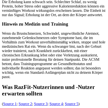
Die Erholung kann schwach sein. Schlechter Schlaf, zu wenig
Protein, hoher Stress oder aggressive Kalorienreduktion können ein
vernünftiges Workout wirkungslos erscheinen lassen. Die Einheit ist
nur das Signal; Erholung ist der Ort, an dem der Körper antwortet.
Hinweis zu Medizin und Training
Wenn du Brustschmerzen, Schwindel, ungewöhnliche Atemnot,
zunehmende Gelenkschmerzen oder Symptome hast, die im
Verhältnis zum Workout unverhältnismäßig wirken, stoppe und hole
medizinischen Rat ein. Wenn du schwanger bist, nach der Geburt
wieder trainierst, nach Krankheit zurückkehrst, mit einer
chronischen Erkrankung lebst oder eine Verletzung auskurierst,
nutze professionelle Beratung für deinen Startpunkt. Die ACSM
betont, dass Trainingsprogramme an Gesundheitsstatus und
individuelle Reaktion angepasst werden sollten; das ist besonders
wichtig, wenn ein Standard-Anfängerplan nicht zu deinem Körper
passt.
Was RazFit-Nutzerinnen und -Nutzer
erwarten sollten
(
Source 1
;
Source 2
;
Source 3
;
Source 4
;
Source 5
)