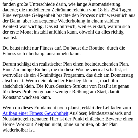
fanden große Unterschiede darin, wie lange Automatisierung
dauerte; die modellierten Zeiträume reichten von 18 bis 254 Tagen.
Eine verpasste Gelegenheit brachte den Prozess nicht wesentlich aus
der Bahn, aber konsequente Wiederholung in einem stabilen
Kontext war wichtig. Das ist hilfreich, weil es erklärt, warum sich
der erste Monat instabil anfühlen kann, obwohl du alles richtig
machst.
Du baust nicht nur Fitness auf. Du baust die Routine, durch die
Fitness sich überhaupt ansammeln kann.
Darum schlägt ein realistischer Plan einen beeindruckenden Plan.
Eine 7-minütige Einheit, die du diese Woche viermal schaffst, ist
wertvoller als ein 45-minütiges Programm, das dich am Donnerstag
abschreckt. Wenn dein aktueller Einstieg klein ist, mach ihn
absichtlich klein. Die Kurz-Session-Struktur von RazFit ist genau
für dieses Problem gebaut: weniger Reibung am Start, damit
Konstanz wachsen kann.
Wenn du dieses Fundament noch planst, erklärt der Leitfaden zum
Aufbau einer Fitness-Gewohnheit
Auslöser, Mindeststandards und
Neustartregeln genauer. Hier ist der Punkt einfacher: Bewerte einen
Home-Workout-Zeitplan nicht, ohne zu prüfen, ob der Plan
wiederholbar ist.