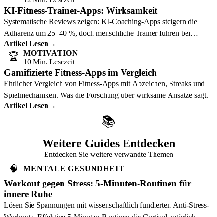
KI-Fitness-Trainer-Apps: Wirksamkeit
Systematische Reviews zeigen: KI-Coaching-Apps steigern die
Adhärenz um 25–40 %, doch menschliche Trainer führen bei
Artikel Lesen
→
Formkorrektur und Verletzungsprävention.
MOTIVATION
🏆
10 Min. Lesezeit
Gamifizierte Fitness-Apps im Vergleich
Ehrlicher Vergleich von Fitness-Apps mit Abzeichen, Streaks und
Spielmechaniken. Was die Forschung über wirksame Ansätze sagt.
Artikel Lesen
→
📚
Weitere Guides Entdecken
Entdecken Sie weitere verwandte Themen
🧠
MENTALE GESUNDHEIT
Workout gegen Stress: 5-Minuten-Routinen für
innere Ruhe
Lösen Sie Spannungen mit wissenschaftlich fundierten Anti-Stress-
Workouts. Effektive 5-Minuten-Routinen die Cortisol natürlich