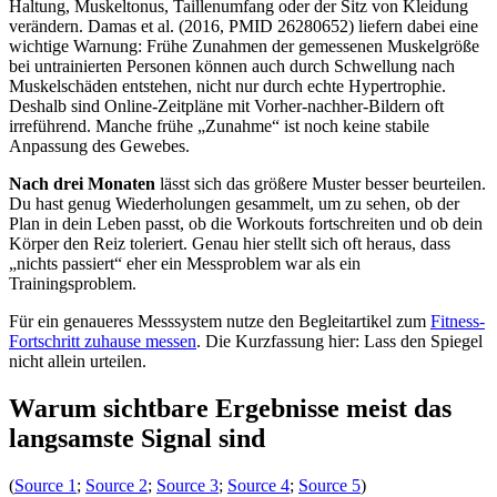
Haltung, Muskeltonus, Taillenumfang oder der Sitz von Kleidung
verändern. Damas et al. (2016, PMID 26280652) liefern dabei eine
wichtige Warnung: Frühe Zunahmen der gemessenen Muskelgröße
bei untrainierten Personen können auch durch Schwellung nach
Muskelschäden entstehen, nicht nur durch echte Hypertrophie.
Deshalb sind Online-Zeitpläne mit Vorher-nachher-Bildern oft
irreführend. Manche frühe „Zunahme“ ist noch keine stabile
Anpassung des Gewebes.
Nach drei Monaten
lässt sich das größere Muster besser beurteilen.
Du hast genug Wiederholungen gesammelt, um zu sehen, ob der
Plan in dein Leben passt, ob die Workouts fortschreiten und ob dein
Körper den Reiz toleriert. Genau hier stellt sich oft heraus, dass
„nichts passiert“ eher ein Messproblem war als ein
Trainingsproblem.
Für ein genaueres Messsystem nutze den Begleitartikel zum
Fitness-
Fortschritt zuhause messen
. Die Kurzfassung hier: Lass den Spiegel
nicht allein urteilen.
Warum sichtbare Ergebnisse meist das
langsamste Signal sind
(
Source 1
;
Source 2
;
Source 3
;
Source 4
;
Source 5
)