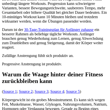
unbedingt längere Workouts. Progression kann schwierigere
Varianten, bessere Bewegungsreichweite, saubereres Tempo, mehr
Gesamtarbeit oder höhere Qualität bei gleicher Dauer bedeuten. Ein
10-minütiges Workout kann 10 Minuten bleiben und trotzdem
wirksamer werden, wenn die Übungen passender werden.
Darum ist der
30-Tage-Trainingsplan für Anfänger zuhause
ein
besserer Rahmen als beliebige tägliche Workouts. Anfänger
brauchen genug Wiederholung zum Lernen, genug Abwechslung
zum Dranbleiben und genug Steigerung, damit der Körper weiter
reagiert.
Zufällige Anstrengung fühlt sich produktiv an.
Progressive Anstrengung ist produktiv.
Warum die Waage hinter deiner Fitness
zurückbleiben kann
(
Source 1
;
Source 2
;
Source 3
;
Source 4
;
Source 5
)
Körpergewicht ist ein grobes Messinstrument. Es kann sich wegen
Fett, Muskelmasse, Wasser, Glykogen, Nahrungsvolumen, Natrium,
Hormonen oder Verdauung bewegen. Gerade zu Beginn eines