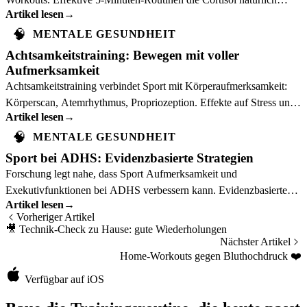
Artikel lesen
→
senken.
🧠
MENTALE GESUNDHEIT
Achtsamkeitstraining: Bewegen mit voller
Aufmerksamkeit
Achtsamkeitstraining verbindet Sport mit Körperaufmerksamkeit:
Körperscan, Atemrhythmus, Propriozeption. Effekte auf Stress und
Artikel lesen
→
mentales Wohlbefinden.
🧠
MENTALE GESUNDHEIT
Sport bei ADHS: Evidenzbasierte Strategien
Forschung legt nahe, dass Sport Aufmerksamkeit und
Exekutivfunktionen bei ADHS verbessern kann. Evidenzbasierte
Artikel lesen
→
Strategien für Kinder und Erwachsene mit ADHS.
Vorheriger Artikel
🎥
Technik-Check zu Hause: gute Wiederholungen
Nächster Artikel
Home-Workouts gegen Bluthochdruck
❤️
Verfügbar auf iOS