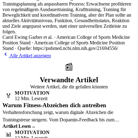
Trainingsplanung als anpassbaren Prozess: Erwachsene profitieren
von regelmäßigem Ausdauertraining, Krafttraining, Training für
Beweglichkeit und koordinativem Training, aber der Plan sollte an
aktuelles Aktivitätsniveau, Funktion, Gesundheitsstatus, Reaktion
und Ziele angepasst werden, statt einer universellen Zeitleiste zu
folgen.
Carol Ewing Garber et al. · American College of Sports Medicine
Position Stand · American College of Sports Medicine Position
Stand · Quelle: https://pubmed.ncbi.nlm.nih.gov/21694556/
Alle Artikel anzeigen
📰
Verwandte Artikel
Weitere Artikel, die dir gefallen könnten
MOTIVATION
🏅
12 Min. Lesezeit
Warum Fitness-Abzeichen dich antreiben
Verhaltensforschung zeigt, warum digitale Abzeichen die
Trainingstreue steigern. Vom Dopamin-Feedback bis zum
Artikel Lesen
→
Zielgradienten-Effekt.
MOTIVATION
📊
12 Min. Lesezeit