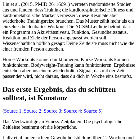
Lin et al. (2015, PMID 26116691) werteten randomisierte Studien
aus und fanden, dass Training die kardiorespiratorische Fitness und
kardiometabolische Marker verbessert, diese Resultate aber
wiederholte Trainingsreize brauchen. Das Muster zählt mehr als ein
einzelnes heldenhaftes Workout. Die ACSM-Leitlinie betont, dass
ein Programm an Aktivitätsniveau, Funktion, Gesundheitsstatus,
Reaktion und Ziele der Person angepasst werden soll.
Wissenschaftlich höflich gesagt: Deine Zeitleiste muss nicht wie die
einer fremden Person aussehen.
Home-Workouts können funktionieren. Kurze Workouts können
funktionieren. Bodyweight-Training kann funktionieren. Ergebnisse
entstehen aber aus einem wiederholten Signal, das mit der Zeit
passender wird, nicht daraus, dass du dich in Woche eins bestrafst.
Das erste Ergebnis, das du schützen
solltest, ist Konstanz
(
Source 1
;
Source 2
;
Source 3
;
Source 4
;
Source 5
)
Das Merkwürdige an Fitness-Zeitplänen: Die psychologische
Zeitleiste bestimmt oft die körperliche.
Lally et al. untersuchten Gewohnheitsbildung über 12 Wochen und