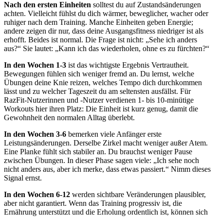
Nach den ersten Einheiten
solltest du auf Zustandsänderungen
achten. Vielleicht fühlst du dich wärmer, beweglicher, wacher oder
ruhiger nach dem Training. Manche Einheiten geben Energie;
andere zeigen dir nur, dass deine Ausgangsfitness niedriger ist als
erhofft. Beides ist normal. Die Frage ist nicht: „Sehe ich anders
aus?“ Sie lautet: „Kann ich das wiederholen, ohne es zu fürchten?“
In den Wochen 1-3
ist das wichtigste Ergebnis Vertrautheit.
Bewegungen fühlen sich weniger fremd an. Du lernst, welche
Übungen deine Knie reizen, welches Tempo dich durchkommen
lässt und zu welcher Tageszeit du am seltensten ausfällst. Für
RazFit-Nutzerinnen und -Nutzer verdienen 1- bis 10-minütige
Workouts hier ihren Platz: Die Einheit ist kurz genug, damit die
Gewohnheit den normalen Alltag überlebt.
In den Wochen 3-6
bemerken viele Anfänger erste
Leistungsänderungen. Derselbe Zirkel macht weniger außer Atem.
Eine Planke fühlt sich stabiler an. Du brauchst weniger Pause
zwischen Übungen. In dieser Phase sagen viele: „Ich sehe noch
nicht anders aus, aber ich merke, dass etwas passiert.“ Nimm dieses
Signal ernst.
In den Wochen 6-12
werden sichtbare Veränderungen plausibler,
aber nicht garantiert. Wenn das Training progressiv ist, die
Ernährung unterstützt und die Erholung ordentlich ist, können sich