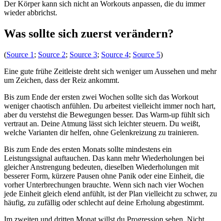
Der Körper kann sich nicht an Workouts anpassen, die du immer
wieder abbrichst.
Was sollte sich zuerst verändern?
(
Source 1
;
Source 2
;
Source 3
;
Source 4
;
Source 5
)
Eine gute frühe Zeitleiste dreht sich weniger um Aussehen und mehr
um Zeichen, dass der Reiz ankommt.
Bis zum Ende der ersten zwei Wochen sollte sich das Workout
weniger chaotisch anfühlen. Du arbeitest vielleicht immer noch hart,
aber du verstehst die Bewegungen besser. Das Warm-up fühlt sich
vertraut an. Deine Atmung lässt sich leichter steuern. Du weißt,
welche Varianten dir helfen, ohne Gelenkreizung zu trainieren.
Bis zum Ende des ersten Monats sollte mindestens ein
Leistungssignal auftauchen. Das kann mehr Wiederholungen bei
gleicher Anstrengung bedeuten, dieselben Wiederholungen mit
besserer Form, kürzere Pausen ohne Panik oder eine Einheit, die
vorher Unterbrechungen brauchte. Wenn sich nach vier Wochen
jede Einheit gleich elend anfühlt, ist der Plan vielleicht zu schwer, zu
häufig, zu zufällig oder schlecht auf deine Erholung abgestimmt.
Im zweiten und dritten Monat willst du Progression sehen. Nicht