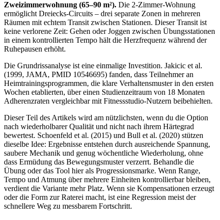
Zweizimmerwohnung (65–90 m²).
Die 2-Zimmer-Wohnung
ermöglicht Dreiecks-Circuits – drei separate Zonen in mehreren
Räumen mit echtem Transit zwischen Stationen. Dieser Transit ist
keine verlorene Zeit: Gehen oder Joggen zwischen Übungsstationen
in einem kontrollierten Tempo hält die Herzfrequenz während der
Ruhepausen erhöht.
Die Grundrissanalyse ist eine einmalige Investition. Jakicic et al.
(1999, JAMA, PMID 10546695) fanden, dass Teilnehmer an
Heimtrainingsprogrammen, die klare Verhaltensmuster in den ersten
Wochen etablierten, über einen Studienzeitraum von 18 Monaten
Adherenzraten vergleichbar mit Fitnessstudio-Nutzern beibehielten.
Dieser Teil des Artikels wird am nützlichsten, wenn du die Option
nach wiederholbarer Qualität und nicht nach ihrem Härtegrad
bewertest. Schoenfeld et al. (2015) und Bull et al. (2020) stützen
dieselbe Idee: Ergebnisse entstehen durch ausreichende Spannung,
saubere Mechanik und genug wöchentliche Wiederholung, ohne
dass Ermüdung das Bewegungsmuster verzerrt. Behandle die
Übung oder das Tool hier als Progressionsmarke. Wenn Range,
Tempo und Atmung über mehrere Einheiten kontrollierbar bleiben,
verdient die Variante mehr Platz. Wenn sie Kompensationen erzeugt
oder die Form zur Raterei macht, ist eine Regression meist der
schnellere Weg zu messbarem Fortschritt.