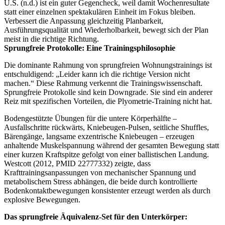
U.S. (n.d.) ist ein guter Gegencheck, weil damit Wochenresultate
statt einer einzelnen spektakulären Einheit im Fokus bleiben.
Verbessert die Anpassung gleichzeitig Planbarkeit,
Ausführungsqualität und Wiederholbarkeit, bewegt sich der Plan
meist in die richtige Richtung.
Sprungfreie Protokolle: Eine Trainingsphilosophie
Die dominante Rahmung von sprungfreien Wohnungstrainings ist
entschuldigend: „Leider kann ich die richtige Version nicht
machen.“ Diese Rahmung verkennt die Trainingswissenschaft.
Sprungfreie Protokolle sind kein Downgrade. Sie sind ein anderer
Reiz mit spezifischen Vorteilen, die Plyometrie-Training nicht hat.
Bodengestützte Übungen für die untere Körperhälfte –
Ausfallschritte rückwärts, Kniebeugen-Pulsen, seitliche Shuffles,
Bärengänge, langsame exzentrische Kniebeugen – erzeugen
anhaltende Muskelspannung während der gesamten Bewegung statt
einer kurzen Kraftspitze gefolgt von einer ballistischen Landung.
Westcott (2012, PMID 22777332) zeigte, dass
Krafttrainingsanpassungen von mechanischer Spannung und
metabolischem Stress abhängen, die beide durch kontrollierte
Bodenkontaktbewegungen konsistenter erzeugt werden als durch
explosive Bewegungen.
Das sprungfreie Äquivalenz-Set für den Unterkörper: