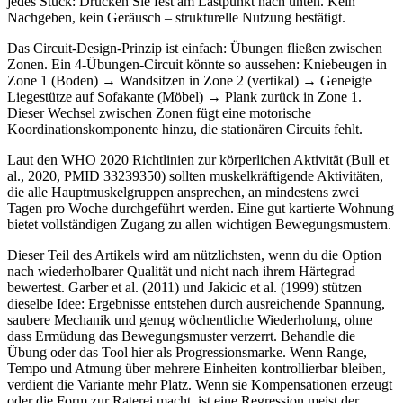
jedes Stück: Drücken Sie fest am Lastpunkt nach unten. Kein
Nachgeben, kein Geräusch – strukturelle Nutzung bestätigt.
Das Circuit-Design-Prinzip ist einfach: Übungen fließen zwischen
Zonen. Ein 4-Übungen-Circuit könnte so aussehen: Kniebeugen in
Zone 1 (Boden) → Wandsitzen in Zone 2 (vertikal) → Geneigte
Liegestütze auf Sofakante (Möbel) → Plank zurück in Zone 1.
Dieser Wechsel zwischen Zonen fügt eine motorische
Koordinationskomponente hinzu, die stationären Circuits fehlt.
Laut den WHO 2020 Richtlinien zur körperlichen Aktivität (Bull et
al., 2020, PMID 33239350) sollten muskelkräftigende Aktivitäten,
die alle Hauptmuskelgruppen ansprechen, an mindestens zwei
Tagen pro Woche durchgeführt werden. Eine gut kartierte Wohnung
bietet vollständigen Zugang zu allen wichtigen Bewegungsmustern.
Dieser Teil des Artikels wird am nützlichsten, wenn du die Option
nach wiederholbarer Qualität und nicht nach ihrem Härtegrad
bewertest. Garber et al. (2011) und Jakicic et al. (1999) stützen
dieselbe Idee: Ergebnisse entstehen durch ausreichende Spannung,
saubere Mechanik und genug wöchentliche Wiederholung, ohne
dass Ermüdung das Bewegungsmuster verzerrt. Behandle die
Übung oder das Tool hier als Progressionsmarke. Wenn Range,
Tempo und Atmung über mehrere Einheiten kontrollierbar bleiben,
verdient die Variante mehr Platz. Wenn sie Kompensationen erzeugt
oder die Form zur Raterei macht, ist eine Regression meist der