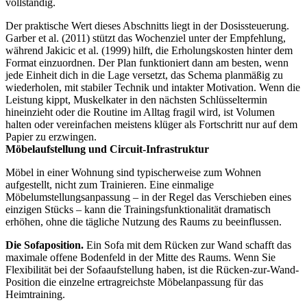
vollständig.
Der praktische Wert dieses Abschnitts liegt in der Dosissteuerung.
Garber et al. (2011) stützt das Wochenziel unter der Empfehlung,
während Jakicic et al. (1999) hilft, die Erholungskosten hinter dem
Format einzuordnen. Der Plan funktioniert dann am besten, wenn
jede Einheit dich in die Lage versetzt, das Schema planmäßig zu
wiederholen, mit stabiler Technik und intakter Motivation. Wenn die
Leistung kippt, Muskelkater in den nächsten Schlüsseltermin
hineinzieht oder die Routine im Alltag fragil wird, ist Volumen
halten oder vereinfachen meistens klüger als Fortschritt nur auf dem
Papier zu erzwingen.
Möbelaufstellung und Circuit-Infrastruktur
Möbel in einer Wohnung sind typischerweise zum Wohnen
aufgestellt, nicht zum Trainieren. Eine einmalige
Möbelumstellungsanpassung – in der Regel das Verschieben eines
einzigen Stücks – kann die Trainingsfunktionalität dramatisch
erhöhen, ohne die tägliche Nutzung des Raums zu beeinflussen.
Die Sofaposition.
Ein Sofa mit dem Rücken zur Wand schafft das
maximale offene Bodenfeld in der Mitte des Raums. Wenn Sie
Flexibilität bei der Sofaaufstellung haben, ist die Rücken-zur-Wand-
Position die einzelne ertragreichste Möbelanpassung für das
Heimtraining.