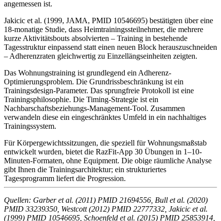
angemessen ist.
Jakicic et al. (1999, JAMA, PMID 10546695) bestätigten über eine
18-monatige Studie, dass Heimtrainingssteilnehmer, die mehrere
kurze Aktivitätsbouts absolvierten – Training in bestehende
Tagesstruktur einpassend statt einen neuen Block herauszuschneiden
– Adherenzraten gleichwertig zu Einzellängseinheiten zeigten.
Das Wohnungstraining ist grundlegend ein Adherenz-
Optimierungsproblem. Die Grundrissbeschränkung ist ein
Trainingsdesign-Parameter. Das sprungfreie Protokoll ist eine
Trainingsphilosophie. Die Timing-Strategie ist ein
Nachbarschaftsbeziehungs-Management-Tool. Zusammen
verwandeln diese ein eingeschränktes Umfeld in ein nachhaltiges
Trainingssystem.
Für Körpergewichtssitzungen, die speziell für Wohnungsmaßstab
entwickelt wurden, bietet die RazFit-App 30 Übungen in 1–10-
Minuten-Formaten, ohne Equipment. Die obige räumliche Analyse
gibt Ihnen die Trainingsarchitektur; ein strukturiertes
Tagesprogramm liefert die Progression.
Quellen: Garber et al. (2011) PMID 21694556, Bull et al. (2020)
PMID 33239350, Westcott (2012) PMID 22777332, Jakicic et al.
(1999) PMID 10546695, Schoenfeld et al. (2015) PMID 25853914,