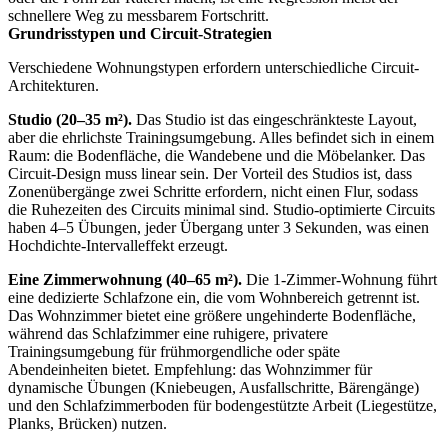
schnellere Weg zu messbarem Fortschritt.
Grundrisstypen und Circuit-Strategien
Verschiedene Wohnungstypen erfordern unterschiedliche Circuit-
Architekturen.
Studio (20–35 m²).
Das Studio ist das eingeschränkteste Layout,
aber die ehrlichste Trainingsumgebung. Alles befindet sich in einem
Raum: die Bodenfläche, die Wandebene und die Möbelanker. Das
Circuit-Design muss linear sein. Der Vorteil des Studios ist, dass
Zonenübergänge zwei Schritte erfordern, nicht einen Flur, sodass
die Ruhezeiten des Circuits minimal sind. Studio-optimierte Circuits
haben 4–5 Übungen, jeder Übergang unter 3 Sekunden, was einen
Hochdichte-Intervalleffekt erzeugt.
Eine Zimmerwohnung (40–65 m²).
Die 1-Zimmer-Wohnung führt
eine dedizierte Schlafzone ein, die vom Wohnbereich getrennt ist.
Das Wohnzimmer bietet eine größere ungehinderte Bodenfläche,
während das Schlafzimmer eine ruhigere, privatere
Trainingsumgebung für frühmorgendliche oder späte
Abendeinheiten bietet. Empfehlung: das Wohnzimmer für
dynamische Übungen (Kniebeugen, Ausfallschritte, Bärengänge)
und den Schlafzimmerboden für bodengestützte Arbeit (Liegestütze,
Planks, Brücken) nutzen.