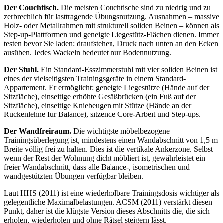
Der Couchtisch.
Die meisten Couchtische sind zu niedrig und zu
zerbrechlich für lasttragende Übungsnutzung. Ausnahmen – massive
Holz- oder Metallrahmen mit strukturell soliden Beinen – können als
Step-up-Plattformen und geneigte Liegestütz-Flächen dienen. Immer
testen bevor Sie laden: draufstehen, Druck nach unten an den Ecken
ausüben. Jedes Wackeln bedeutet nur Bodennutzung.
Der Stuhl.
Ein Standard-Esszimmerstuhl mit vier soliden Beinen ist
eines der vielseitigsten Trainingsgeräte in einem Standard-
Appartement. Er ermöglicht: geneigte Liegestütze (Hände auf der
Sitzfläche), einseitige erhöhte Gesäßbrücken (ein Fuß auf der
Sitzfläche), einseitige Kniebeugen mit Stütze (Hände an der
Rückenlehne für Balance), sitzende Core-Arbeit und Step-ups.
Der Wandfreiraum.
Die wichtigste möbelbezogene
Trainingsüberlegung ist, mindestens einen Wandabschnitt von 1,5 m
Breite völlig frei zu halten. Dies ist die vertikale Ankerzone. Selbst
wenn der Rest der Wohnung dicht möbliert ist, gewährleistet ein
freier Wandabschnitt, dass alle Balance-, isometrischen und
wandgestützten Übungen verfügbar bleiben.
Laut HHS (2011) ist eine wiederholbare Trainingsdosis wichtiger als
gelegentliche Maximalbelastungen. ACSM (2011) verstärkt diesen
Punkt, daher ist die klügste Version dieses Abschnitts die, die sich
erholen, wiederholen und ohne Rätsel steigern lässt.