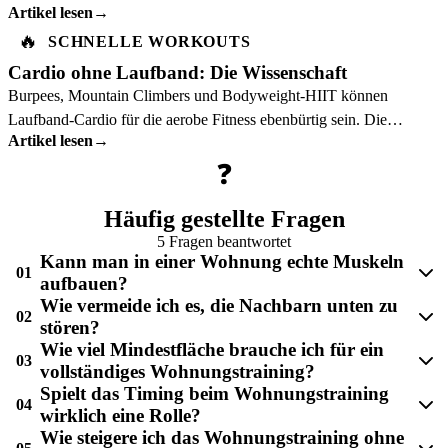
Artikel lesen
→
🔥
SCHNELLE WORKOUTS
Cardio ohne Laufband: Die Wissenschaft
Burpees, Mountain Climbers und Bodyweight-HIIT können
Laufband-Cardio für die aerobe Fitness ebenbürtig sein. Die
Artikel lesen
→
Sportwissenschaft erklärt warum.
❓
Häufig gestellte Fragen
5 Fragen beantwortet
Kann man in einer Wohnung echte Muskeln
01
aufbauen?
Wie vermeide ich es, die Nachbarn unten zu
02
stören?
Wie viel Mindestfläche brauche ich für ein
03
vollständiges Wohnungstraining?
Spielt das Timing beim Wohnungstraining
04
wirklich eine Rolle?
Wie steigere ich das Wohnungstraining ohne