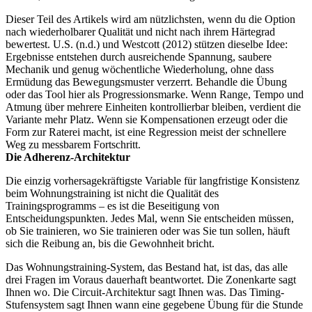
Dieser Teil des Artikels wird am nützlichsten, wenn du die Option
nach wiederholbarer Qualität und nicht nach ihrem Härtegrad
bewertest. U.S. (n.d.) und Westcott (2012) stützen dieselbe Idee:
Ergebnisse entstehen durch ausreichende Spannung, saubere
Mechanik und genug wöchentliche Wiederholung, ohne dass
Ermüdung das Bewegungsmuster verzerrt. Behandle die Übung
oder das Tool hier als Progressionsmarke. Wenn Range, Tempo und
Atmung über mehrere Einheiten kontrollierbar bleiben, verdient die
Variante mehr Platz. Wenn sie Kompensationen erzeugt oder die
Form zur Raterei macht, ist eine Regression meist der schnellere
Weg zu messbarem Fortschritt.
Die Adherenz-Architektur
Die einzig vorhersagekräftigste Variable für langfristige Konsistenz
beim Wohnungstraining ist nicht die Qualität des
Trainingsprogramms – es ist die Beseitigung von
Entscheidungspunkten. Jedes Mal, wenn Sie entscheiden müssen,
ob Sie trainieren, wo Sie trainieren oder was Sie tun sollen, häuft
sich die Reibung an, bis die Gewohnheit bricht.
Das Wohnungstraining-System, das Bestand hat, ist das, das alle
drei Fragen im Voraus dauerhaft beantwortet. Die Zonenkarte sagt
Ihnen wo. Die Circuit-Architektur sagt Ihnen was. Das Timing-
Stufensystem sagt Ihnen wann eine gegebene Übung für die Stunde