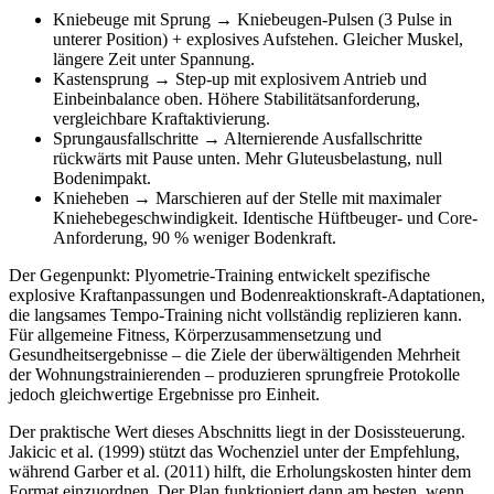
Kniebeuge mit Sprung → Kniebeugen-Pulsen (3 Pulse in
unterer Position) + explosives Aufstehen. Gleicher Muskel,
längere Zeit unter Spannung.
Kastensprung → Step-up mit explosivem Antrieb und
Einbeinbalance oben. Höhere Stabilitätsanforderung,
vergleichbare Kraftaktivierung.
Sprungausfallschritte → Alternierende Ausfallschritte
rückwärts mit Pause unten. Mehr Gluteusbelastung, null
Bodenimpakt.
Knieheben → Marschieren auf der Stelle mit maximaler
Kniehebegeschwindigkeit. Identische Hüftbeuger- und Core-
Anforderung, 90 % weniger Bodenkraft.
Der Gegenpunkt: Plyometrie-Training entwickelt spezifische
explosive Kraftanpassungen und Bodenreaktionskraft-Adaptationen,
die langsames Tempo-Training nicht vollständig replizieren kann.
Für allgemeine Fitness, Körperzusammensetzung und
Gesundheitsergebnisse – die Ziele der überwältigenden Mehrheit
der Wohnungstrainierenden – produzieren sprungfreie Protokolle
jedoch gleichwertige Ergebnisse pro Einheit.
Der praktische Wert dieses Abschnitts liegt in der Dosissteuerung.
Jakicic et al. (1999) stützt das Wochenziel unter der Empfehlung,
während Garber et al. (2011) hilft, die Erholungskosten hinter dem
Format einzuordnen. Der Plan funktioniert dann am besten, wenn