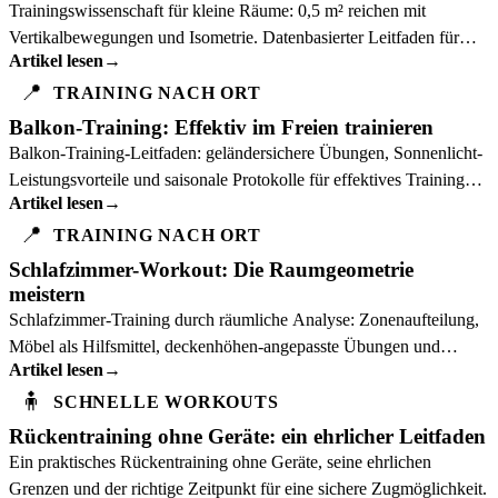
Trainingswissenschaft für kleine Räume: 0,5 m² reichen mit
Vertikalbewegungen und Isometrie. Datenbasierter Leitfaden für
Artikel lesen
→
beengte Trainingsbedingungen.
📍
TRAINING NACH ORT
Balkon-Training: Effektiv im Freien trainieren
Balkon-Training-Leitfaden: geländersichere Übungen, Sonnenlicht-
Leistungsvorteile und saisonale Protokolle für effektives Training
Artikel lesen
→
auf 2+ m².
📍
TRAINING NACH ORT
Schlafzimmer-Workout: Die Raumgeometrie
meistern
Schlafzimmer-Training durch räumliche Analyse: Zonenaufteilung,
Möbel als Hilfsmittel, deckenhöhen-angepasste Übungen und
Artikel lesen
→
akustische Kontrolle.
🧍
SCHNELLE WORKOUTS
Rückentraining ohne Geräte: ein ehrlicher Leitfaden
Ein praktisches Rückentraining ohne Geräte, seine ehrlichen
Grenzen und der richtige Zeitpunkt für eine sichere Zugmöglichkeit.