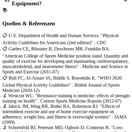
05
Equipment?
📚
Quellen & Referenzen
📋
U.S. Department of Health and Human Services.
"Physical
Activity Guidelines for Americans (2nd edition)"
. CDC
📋
Garber CE, Blissmer B, Deschenes MR, Franklin BA.
"American College of Sports Medicine position stand. Quantity and
quality of exercise for developing and maintaining cardiorespiratory,
musculoskeletal, and neuromotor fitness"
. Medicine and Science in
Sports and Exercise
(2011-07)
📋
Bull FC, Al-Ansari SS, Biddle S, Borodulin K.
"WHO 2020
Global Physical Activity Guidelines"
. British Journal of Sports
Medicine
(2020-12)
🔬
Westcott WL.
"Resistance training is medicine: effects of strength
training on health"
. Current Sports Medicine Reports
(2012-07)
🔬
Jakicic JM, Wing RR, Butler BA, Robertson RJ.
"Effects of
intermittent exercise and use of home exercise equipment on
adherence, weight loss, and fitness in overweight women"
. JAMA
(1999)
🔬
Schoenfeld BJ, Peterson MD, Ogborn D, Contreras B.
"Low-