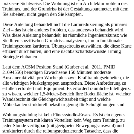
präzisere Sichtweise: Die Wohnung ist ein Architekturproblem des
Trainings, und der Grundriss ist der Gestaltungsparameter, mit dem
Sie arbeiten, nicht gegen den Sie kämpfen.
Diese Anleitung behandelt nicht die Lärmreduzierung als primäres
Ziel – das ist ein anderes Problem, das anderswo behandelt wird.
Was diese Anleitung behandelt, ist räumliche Ingenieurskunst: wie
Sie Ihren spezifischen Grundriss analysieren, ihn in funktionale
Trainingszonen kartieren, Übungscircuits auswählen, die diese Karte
effizient durchlaufen, und eine nachbarschaftsbewusste Timing-
Strategie einbauen.
Laut dem ACSM Position Stand (Garber et al., 2011, PMID
21694556) benötigen Erwachsene 150 Minuten moderate
Ausdaueraktivität pro Woche plus zwei Krafttrainingseinheiten, die
alle wichtigen Muskelgruppen ansprechen. Diese Anforderung zu
erfüllen erfordert null Equipment. Es erfordert räumliche Intelligenz:
zu wissen, welcher 1,5-Meter-Bereich Ihre Bodenfläche ist, welcher
Wandabschnitt die Gleichgewichtsarbeit trägt und welche
Möbelkanten strukturell belastbar genug für Schrägübungen sind.
Wohnungstraining ist kein Fitnessstudio-Ersatz. Es ist ein eigenes
Trainingssystem mit klaren Vorteilen: kein Weg zum Training, zu
jeder Stunde verfügbar (mit geeigneter Bewegungsauswahl) und
strukturiert durch die reibungsreduzierende Tatsache, dass die