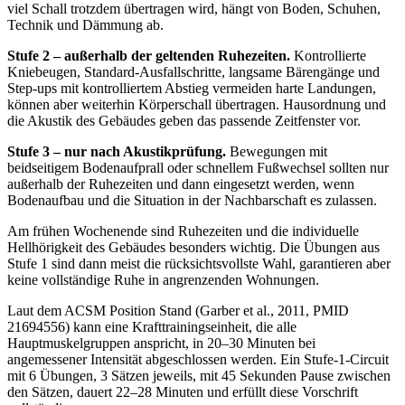
viel Schall trotzdem übertragen wird, hängt von Boden, Schuhen,
Technik und Dämmung ab.
Stufe 2 – außerhalb der geltenden Ruhezeiten.
Kontrollierte
Kniebeugen, Standard-Ausfallschritte, langsame Bärengänge und
Step-ups mit kontrolliertem Abstieg vermeiden harte Landungen,
können aber weiterhin Körperschall übertragen. Hausordnung und
die Akustik des Gebäudes geben das passende Zeitfenster vor.
Stufe 3 – nur nach Akustikprüfung.
Bewegungen mit
beidseitigem Bodenaufprall oder schnellem Fußwechsel sollten nur
außerhalb der Ruhezeiten und dann eingesetzt werden, wenn
Bodenaufbau und die Situation in der Nachbarschaft es zulassen.
Am frühen Wochenende sind Ruhezeiten und die individuelle
Hellhörigkeit des Gebäudes besonders wichtig. Die Übungen aus
Stufe 1 sind dann meist die rücksichtsvollste Wahl, garantieren aber
keine vollständige Ruhe in angrenzenden Wohnungen.
Laut dem ACSM Position Stand (Garber et al., 2011, PMID
21694556) kann eine Krafttrainingseinheit, die alle
Hauptmuskelgruppen anspricht, in 20–30 Minuten bei
angemessener Intensität abgeschlossen werden. Ein Stufe-1-Circuit
mit 6 Übungen, 3 Sätzen jeweils, mit 45 Sekunden Pause zwischen
den Sätzen, dauert 22–28 Minuten und erfüllt diese Vorschrift