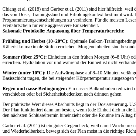
Chiang et al. (2018) und Garber et al. (2011) sind hier hilfreich, we
das von Dosis, Trainingsstand und Erholungskontext bestimmt wird. Di
Programmierungsentscheidungen zu verändern. Für die meisten Leser 
Freifahrtschein für eine aggressivere Einzeleinheit.
Saisonale Protokolle: Anpassung über Temperaturbereiche
Frühling und Herbst (10–20°C):
Optimale Balkon-Trainingsbedingun
Kälterisiko maximale Stufen erreichen. Morgeneinheiten sind besonde
Sommer (über 25°C):
Einheiten in den frühen Morgen (6–8 Uhr) o
erreichen. Hydratation vor und während der Einheit ist nicht verhand
Winter (unter 10°C):
Die Aufwärmphase auf 8–10 Minuten verlängern.
Basisschicht tragen, die bei steigender Körpertemperatur ausgezog
Regen und nasse Bedingungen:
Ein nasser Balkonboden reduziert d
verschieben oder bei Sicherheitsbedenken nach drinnen gehen.
Der praktische Wert dieses Abschnitts liegt in der Dosissteuerung. U
Der Plan funktioniert dann am besten, wenn jede Einheit dich in die 
den nächsten Schlüsseltermin hineinzieht oder die Routine im Alltag f
Garber et al. (2011) ist ein guter Gegencheck, weil damit Wochenresul
und Wiederholbarkeit, bewegt sich der Plan meist in die richtige Rich