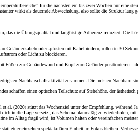
 Temperaturbereiche“ für die nächsten ein bis zwei Wochen nur eine steu
onstanter wirkt als dauernde Abwechslung, also sollte die Struktur lang
, das die Übungsqualität und langfristige Adherenz reduziert. Die Lös
an Geländerkabeln oder -pfosten mit Kabelbindern, rollen in 30 Sekun
uftstrom oder Licht zu blockieren.
t Füßen zur Gebäudewand und Kopf zum Geländer positionieren – der K
edrigsten Nachbarschaftsaktivität zusammen. Die meisten Nachbarn si
es schaffen einen optischen Teilschutz auf Stehehöhe, der ästhetisch po
ll et al. (2020) stützt das Wochenziel unter der Empfehlung, während Jak
 dich in die Lage versetzt, das Schema planmäßig zu wiederholen, mit s
ine im Alltag fragil wird, ist Volumen halten oder vereinfachen meisten
statt einer einzelnen spektakulären Einheit im Fokus bleiben. Verbesse