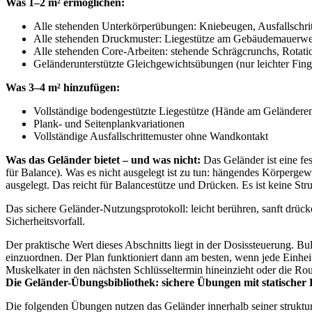
Was 1–2 m² ermöglichen:
Alle stehenden Unterkörperübungen: Kniebeugen, Ausfallschrit
Alle stehenden Druckmuster: Liegestütze am Gebäudemauerwer
Alle stehenden Core-Arbeiten: stehende Schrägcrunchs, Rotat
Geländerunterstützte Gleichgewichtsübungen (nur leichter Finger
Was 3–4 m² hinzufügen:
Vollständige bodengestützte Liegestütze (Hände am Geländer
Plank- und Seitenplankvariationen
Vollständige Ausfallschrittemuster ohne Wandkontakt
Was das Geländer bietet – und was nicht:
Das Geländer ist eine fes
für Balance). Was es nicht ausgelegt ist zu tun: hängendes Körpergewi
ausgelegt. Das reicht für Balancestütze und Drücken. Es ist keine S
Das sichere Geländer-Nutzungsprotokoll: leicht berühren, sanft drück
Sicherheitsvorfall.
Der praktische Wert dieses Abschnitts liegt in der Dosissteuerung. Bu
einzuordnen. Der Plan funktioniert dann am besten, wenn jede Einheit
Muskelkater in den nächsten Schlüsseltermin hineinzieht oder die Rout
Die Geländer-Übungsbibliothek: sichere Übungen mit statischer 
Die folgenden Übungen nutzen das Geländer innerhalb seiner struktur