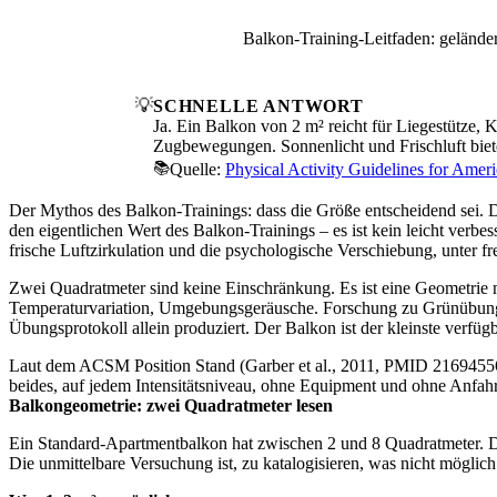
Balkon-Training-Leitfaden: geländer
💡
SCHNELLE ANTWORT
Ja. Ein Balkon von 2 m² reicht für Liegestütze, 
Zugbewegungen. Sonnenlicht und Frischluft biete
📚
Quelle:
Physical Activity Guidelines for Ameri
Der Mythos des Balkon-Trainings: dass die Größe entscheidend sei. D
den eigentlichen Wert des Balkon-Trainings – es ist kein leicht verbe
frische Luftzirkulation und die psychologische Verschiebung, unter f
Zwei Quadratmeter sind keine Einschränkung. Es ist eine Geometrie mi
Temperaturvariation, Umgebungsgeräusche. Forschung zu Grünübungen 
Übungsprotokoll allein produziert. Der Balkon ist der kleinste verfü
Laut dem ACSM Position Stand (Garber et al., 2011, PMID 21694556)
beides, auf jedem Intensitätsniveau, ohne Equipment und ohne Anfahrt. D
Balkongeometrie: zwei Quadratmeter lesen
Ein Standard-Apartmentbalkon hat zwischen 2 und 8 Quadratmeter. De
Die unmittelbare Versuchung ist, zu katalogisieren, was nicht möglich 