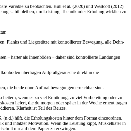
bare Variable zu beobachten. Bull et al. (2020) und Westcott (2012)
 genug stabil bleiben, um Leistung, Technik oder Erholung wirklich zu
tur.
n, Planks und Liegestütze mit kontrollierter Bewegung, alle Dehn-
en – härter als Innenböden – daher sind kontrollierte Landungen
lkonböden übertragen Aufprallgeräusche direkt in die
n, die beide ohne Aufprallbewegungen erreichbar sind.
 scheitern, wenn es zu viel Ermüdung, zu viel Vorbereitung oder zu
skosten liefert, die du morgen oder später in der Woche erneut tragen
ieren. Klarheit ist Teil des Reizes.
. (n.d.) hilft, die Erholungskosten hinter dem Format einzuordnen.
ik und intakter Motivation. Wenn die Leistung kippt, Muskelkater in
rtschritt nur auf dem Papier zu erzwingen.