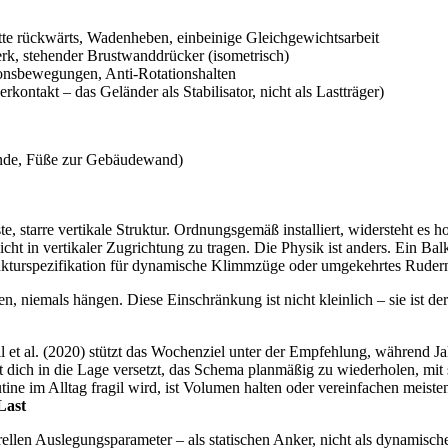
te rückwärts, Wadenheben, einbeinige Gleichgewichtsarbeit
k, stehender Brustwanddrücker (isometrisch)
ionsbewegungen, Anti-Rotationshalten
kontakt – das Geländer als Stabilisator, nicht als Lastträger)
ende, Füße zur Gebäudewand)
te, starre vertikale Struktur. Ordnungsgemäß installiert, widersteht es 
cht in vertikaler Zugrichtung zu tragen. Die Physik ist anders. Ein Balk
trukturspezifikation für dynamische Klimmzüge oder umgekehrtes Ruder
en, niemals hängen. Diese Einschränkung ist nicht kleinlich – sie ist 
ll et al. (2020) stützt das Wochenziel unter der Empfehlung, während Jak
 dich in die Lage versetzt, das Schema planmäßig zu wiederholen, mit s
ine im Alltag fragil wird, ist Volumen halten oder vereinfachen meisten
Last
ellen Auslegungsparameter – als statischen Anker, nicht als dynamisch