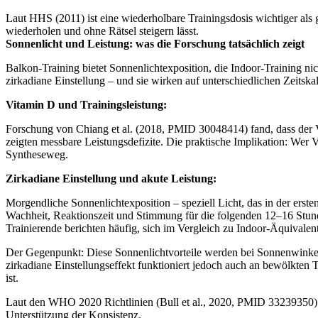
Laut HHS (2011) ist eine wiederholbare Trainingsdosis wichtiger als g
wiederholen und ohne Rätsel steigern lässt.
Sonnenlicht und Leistung: was die Forschung tatsächlich zeigt
Balkon-Training bietet Sonnenlichtexposition, die Indoor-Training 
zirkadiane Einstellung – und sie wirken auf unterschiedlichen Zeitska
Vitamin D und Trainingsleistung:
Forschung von Chiang et al. (2018, PMID 30048414) fand, dass der Vit
zeigten messbare Leistungsdefizite. Die praktische Implikation: Wer V
Syntheseweg.
Zirkadiane Einstellung und akute Leistung:
Morgendliche Sonnenlichtexposition – speziell Licht, das in der ersten
Wachheit, Reaktionszeit und Stimmung für die folgenden 12–16 Stun
Trainierende berichten häufig, sich im Vergleich zu Indoor-Äquivalent
Der Gegenpunkt: Diese Sonnenlichtvorteile werden bei Sonnenwinke
zirkadiane Einstellungseffekt funktioniert jedoch auch an bewölkten 
ist.
Laut den WHO 2020 Richtlinien (Bull et al., 2020, PMID 33239350) h
Unterstützung der Konsistenz.