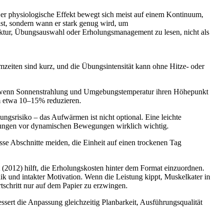
. Der physiologische Effekt bewegt sich meist auf einem Kontinuum,
ist, sondern wann er stark genug wird, um
uktur, Übungsauswahl oder Erholungsmanagement zu lesen, nicht als
zeiten sind kurz, und die Übungsintensität kann ohne Hitze- oder
n, wenn Sonnenstrahlung und Umgebungstemperatur ihren Höhepunkt
um etwa 10–15% reduzieren.
gsrisiko – das Aufwärmen ist nicht optional. Eine leichte
übungen vor dynamischen Bewegungen wirklich wichtig.
se Abschnitte meiden, die Einheit auf einen trockenen Tag
t (2012) hilft, die Erholungskosten hinter dem Format einzuordnen.
ik und intakter Motivation. Wenn die Leistung kippt, Muskelkater in
rtschritt nur auf dem Papier zu erzwingen.
essert die Anpassung gleichzeitig Planbarkeit, Ausführungsqualität