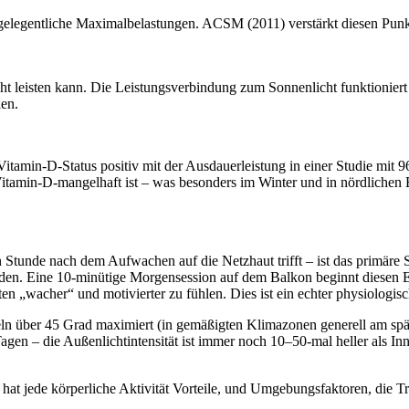
elegentliche Maximalbelastungen. ACSM (2011) verstärkt diesen Punkt, d
nicht leisten kann. Die Leistungsverbindung zum Sonnenlicht funktion
len.
amin-D-Status positiv mit der Ausdauerleistung in einer Studie mit 96
itamin-D-mangelhaft ist – was besonders im Winter und in nördlichen Bre
 Stunde nach dem Aufwachen auf die Netzhaut trifft – ist das primäre Sig
den. Eine 10-minütige Morgensession auf dem Balkon beginnt diesen Ei
en „wacher“ und motivierter zu fühlen. Dies ist ein echter physiologisc
ln über 45 Grad maximiert (in gemäßigten Klimazonen generell am spä
Tagen – die Außenlichtintensität ist immer noch 10–50-mal heller als I
at jede körperliche Aktivität Vorteile, und Umgebungsfaktoren, die Tr