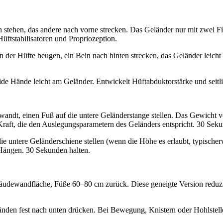
 stehen, das andere nach vorne strecken. Das Geländer nur mit zwei 
Hüftstabilisatoren und Propriozeption.
 der Hüfte beugen, ein Bein nach hinten strecken, das Geländer leicht 
beide Hände leicht am Geländer. Entwickelt Hüftabduktorstärke und seit
dt, einen Fuß auf die untere Geländerstange stellen. Das Gewicht vol
Kraft, die den Auslegungsparametern des Geländers entspricht. 30 Seku
die untere Geländerschiene stellen (wenn die Höhe es erlaubt, typisch
 Hängen. 30 Sekunden halten.
dewandfläche, Füße 60–80 cm zurück. Diese geneigte Version reduziert
Händen fest nach unten drücken. Bei Bewegung, Knistern oder Hohlstell