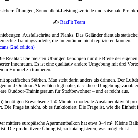
sichere Übungen, Sonnenlicht-Leistungsvorteile und saisonale Protokoll
✍️
RazFit Team
Kniebeugen, Ausfallschritte und Planks. Das Geländer dient als statisc
n echte Trainingsvorteile, die Innenräume nicht replizieren können.
cans (2nd edition)
ie Realität: Die meisten Übungen benötigen nur die Breite der eigene
sserter Innenraum. Es ist eine qualitativ andere Umgebung mit drei Vort
reiem Himmel zu trainieren.
t spezifischen Stärken. Man steht darin anders als drinnen. Der Luftdr
und Outdoor-Aktivitäten legt nahe, dass diese Umgebungsvariablen di
gbare Outdoor-Trainingsraum für Stadtbewohner – und er reicht aus.
 benötigen Erwachsene 150 Minuten moderate Ausdaueraktivität pro Wo
ie Frage ist nicht, ob es funktioniert. Die Frage ist, wie die Einheit in
r mittlere europäische Apartmentbalkon hat etwa 3–4 m². Kleine Balk
ist. Die produktivere Übung ist, zu katalogisieren, was möglich ist.