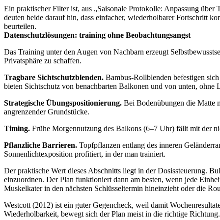
Ein praktischer Filter ist, aus „Saisonale Protokolle: Anpassung über
deuten beide darauf hin, dass einfacher, wiederholbarer Fortschritt k
beurteilen.
Datenschutzlösungen: training ohne Beobachtungsangst
Das Training unter den Augen von Nachbarn erzeugt Selbstbewusstsein
Privatsphäre zu schaffen.
Tragbare Sichtschutzblenden.
Bambus-Rollblenden befestigen sich 
bieten Sichtschutz von benachbarten Balkonen und von unten, ohne L
Strategische Übungspositionierung.
Bei Bodenübungen die Matte mi
angrenzender Grundstücke.
Timing.
Frühe Morgennutzung des Balkons (6–7 Uhr) fällt mit der ni
Pflanzliche Barrieren.
Topfpflanzen entlang des inneren Geländerrand
Sonnenlichtexposition profitiert, in der man trainiert.
Der praktische Wert dieses Abschnitts liegt in der Dosissteuerung. Bu
einzuordnen. Der Plan funktioniert dann am besten, wenn jede Einheit
Muskelkater in den nächsten Schlüsseltermin hineinzieht oder die Rout
Westcott (2012) ist ein guter Gegencheck, weil damit Wochenresultate 
Wiederholbarkeit, bewegt sich der Plan meist in die richtige Richtung.