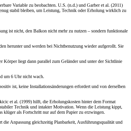
erbare Variable zu beobachten. U.S. (n.d.) und Garber et al. (2011)
 genug stabil bleiben, um Leistung, Technik oder Erholung wirklich zu
ung ist nicht, den Balkon nicht mehr zu nutzen – sondern funktionale
den herunter und werden bei Nichtbenutzung wieder aufgerollt. Sie
örper liegt dann parallel zum Geländer und unter der Sichtlinie
nd um 6 Uhr nicht wach.
sitiv ist, keine Installationsänderungen erfordert und von derselben
icic et al. (1999) hilft, die Erholungskosten hinter dem Format
tabiler Technik und intakter Motivation. Wenn die Leistung kippt,
s klüger als Fortschritt nur auf dem Papier zu erzwingen.
rt die Anpassung gleichzeitig Planbarkeit, Ausführungsqualität und