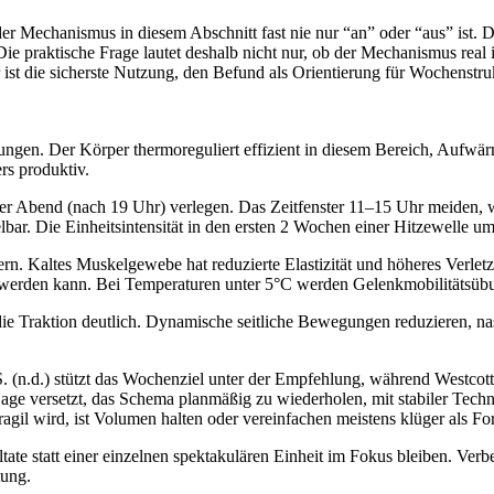
il der Mechanismus in diesem Abschnitt fast nie nur “an” oder “aus” ist
e praktische Frage lautet deshalb nicht nur, ob der Mechanismus real 
ist die sicherste Nutzung, den Befund als Orientierung für Wochenstr
gen. Der Körper thermoreguliert effizient in diesem Bereich, Aufwärm
rs produktiv.
der Abend (nach 19 Uhr) verlegen. Das Zeitfenster 11–15 Uhr meide
elbar. Die Einheitsintensität in den ersten 2 Wochen einer Hitzewelle 
 Kaltes Muskelgewebe hat reduzierte Elastizität und höheres Verletzun
en werden kann. Bei Temperaturen unter 5°C werden Gelenkmobilitäts
ie Traktion deutlich. Dynamische seitliche Bewegungen reduzieren, nas
.S. (n.d.) stützt das Wochenziel unter der Empfehlung, während Westcot
Lage versetzt, das Schema planmäßig zu wiederholen, mit stabiler Techn
ragil wird, ist Volumen halten oder vereinfachen meistens klüger als Fo
tate statt einer einzelnen spektakulären Einheit im Fokus bleiben. Verb
tung.