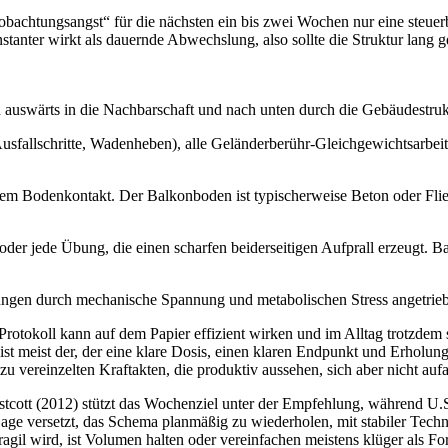
eobachtungsangst“ für die nächsten ein bis zwei Wochen nur eine steuer
onstanter wirkt als dauernde Abwechslung, also sollte die Struktur lang
 auswärts in die Nachbarschaft und nach unten durch die Gebäudestruk
fallschritte, Wadenheben), alle Geländerberühr-Gleichgewichtsarbeite
m Bodenkontakt. Der Balkonboden ist typischerweise Beton oder Flies
er jede Übung, die einen scharfen beiderseitigen Aufprall erzeugt. Ba
gen durch mechanische Spannung und metabolischen Stress angetriebe
 Protokoll kann auf dem Papier effizient wirken und im Alltag trotzdem
 ist meist der, der eine klare Dosis, einen klaren Endpunkt und Erholung
vereinzelten Kraftakten, die produktiv aussehen, sich aber nicht aufadd
estcott (2012) stützt das Wochenziel unter der Empfehlung, während U.S
Lage versetzt, das Schema planmäßig zu wiederholen, mit stabiler Techn
ragil wird, ist Volumen halten oder vereinfachen meistens klüger als Fo