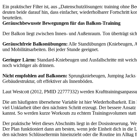
Ein praktischer Filter ist, aus „Datenschutzlösungen: training ohne B
deuten beide darauf hin, dass einfacher, wiederholbarer Fortschritt k
beurteilen.
Geräuschbewusste Bewegungen für das Balkon-Training
Der Balkon liegt zwischen Innen- und Außenraum. Ton überträgt sich
Geräuschfreie Balkonübungen:
Alle Standübungen (Kniebeugen, Aus
und Mobilitätsarbeiten. Bei jeder Stunde geeignet.
Geringer Lärm:
Standard-Kniebeugen und Ausfallschritte mit weiche
noch wichtiger als drinnen.
Nicht empfohlen auf Balkonen:
Sprungkniebeugen, Jumping Jacks od
Gebäudestruktur, oft effektiver als Innenböden.
Laut Westcott (2012, PMID 22777332) werden Krafttrainingsanpassun
Die am häufigsten übersehene Variable ist hier Wiederholbarkeit. Ein
viel Unklarheit über den nächsten Schritt erzeugt. Der bessere Ansatz
kannst. So werden kurze Workouts zu echtem Trainingsvolumen statt zu 
Der praktische Wert dieses Abschnitts liegt in der Dosissteuerung. W
Der Plan funktioniert dann am besten, wenn jede Einheit dich in die 
den nächsten Schlüsseltermin hineinzieht oder die Routine im Alltag f