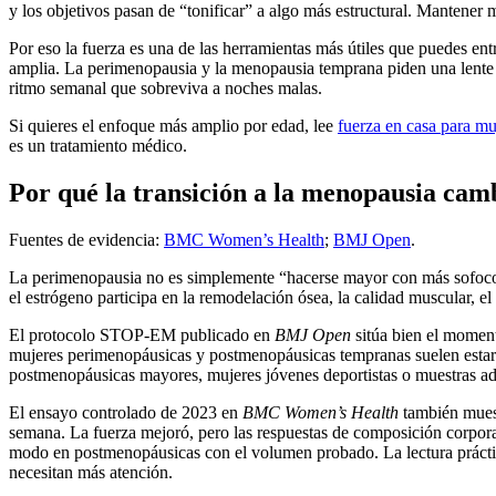
y los objetivos pasan de “tonificar” a algo más estructural. Mantener
Por eso la fuerza es una de las herramientas más útiles que puedes en
amplia. La perimenopausia y la menopausia temprana piden una lente m
ritmo semanal que sobreviva a noches malas.
Si quieres el enfoque más amplio por edad, lee
fuerza en casa para mu
es un tratamiento médico.
Por qué la transición a la menopausia camb
Fuentes de evidencia:
BMC Women’s Health
;
BMJ Open
.
La perimenopausia no es simplemente “hacerse mayor con más sofocos”
el estrógeno participa en la remodelación ósea, la calidad muscular, e
El protocolo STOP-EM publicado en
BMJ Open
sitúa bien el moment
mujeres perimenopáusicas y postmenopáusicas tempranas suelen estar 
postmenopáusicas mayores, mujeres jóvenes deportistas o muestras ad
El ensayo controlado de 2023 en
BMC Women’s Health
también muest
semana. La fuerza mejoró, pero las respuestas de composición corpora
modo en postmenopáusicas con el volumen probado. La lectura práctica 
necesitan más atención.