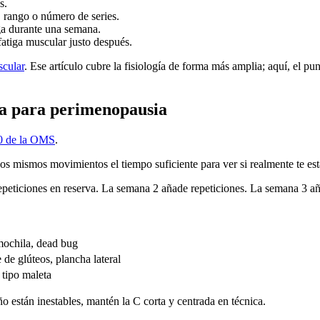
s.
, rango o número de series.
rga durante una semana.
 fatiga muscular justo después.
scular
. Ese artículo cubre la fisiología de forma más amplia; aquí, el pu
sa para perimenopausia
0 de la OMS
.
s mismos movimientos el tiempo suficiente para ver si realmente te est
 repeticiones en reserva. La semana 2 añade repeticiones. La semana 3
 mochila, dead bug
 de glúteos, plancha lateral
 tipo maleta
eño están inestables, mantén la C corta y centrada en técnica.