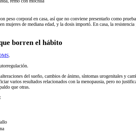
banda, remo con mochila
 con peso corporal en casa, así que no conviene presentarlo como prueba
za en mujeres de mediana edad, y la dosis importó. En casa, la resistenc
 que borren el hábito
a OMS
.
utorregulación.
 alteraciones del sueño, cambios de ánimo, síntomas urogenitales y camb
ciar varios resultados relacionados con la menopausia, pero no justific
paldo que otras.
:
allo
ina