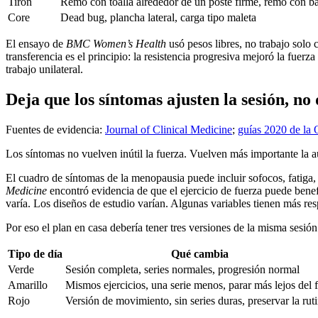
Tirón
Remo con toalla alrededor de un poste firme, remo con 
Core
Dead bug, plancha lateral, carga tipo maleta
El ensayo de
BMC Women’s Health
usó pesos libres, no trabajo solo
transferencia es el principio: la resistencia progresiva mejoró la fuer
trabajo unilateral.
Deja que los síntomas ajusten la sesión, no
Fuentes de evidencia:
Journal of Clinical Medicine
;
guías 2020 de l
Los síntomas no vuelven inútil la fuerza. Vuelven más importante la a
El cuadro de síntomas de la menopausia puede incluir sofocos, fatiga,
Medicine
encontró evidencia de que el ejercicio de fuerza puede benefi
varía. Los diseños de estudio varían. Algunas variables tienen más res
Por eso el plan en casa debería tener tres versiones de la misma sesión
Tipo de día
Qué cambia
Verde
Sesión completa, series normales, progresión normal
Amarillo
Mismos ejercicios, una serie menos, parar más lejos del f
Rojo
Versión de movimiento, sin series duras, preservar la rut