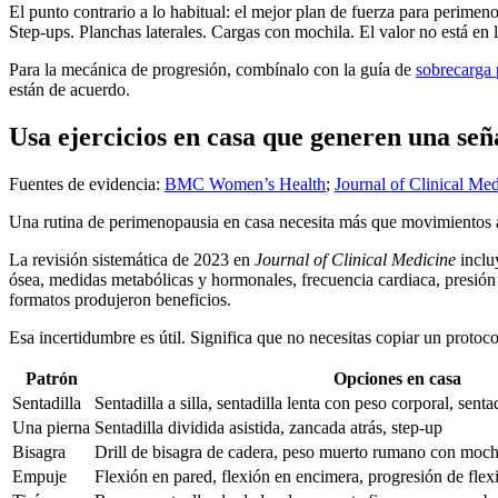
El punto contrario a lo habitual: el mejor plan de fuerza para perimen
Step-ups. Planchas laterales. Cargas con mochila. El valor no está en 
Para la mecánica de progresión, combínalo con la guía de
sobrecarga 
están de acuerdo.
Usa ejercicios en casa que generen una señ
Fuentes de evidencia:
BMC Women’s Health
;
Journal of Clinical Me
Una rutina de perimenopausia en casa necesita más que movimientos alea
La revisión sistemática de 2023 en
Journal of Clinical Medicine
inclu
ósea, medidas metabólicas y hormonales, frecuencia cardiaca, presión a
formatos produjeron beneficios.
Esa incertidumbre es útil. Significa que no necesitas copiar un proto
Patrón
Opciones en casa
Sentadilla
Sentadilla a silla, sentadilla lenta con peso corporal, sent
Una pierna
Sentadilla dividida asistida, zancada atrás, step-up
Bisagra
Drill de bisagra de cadera, peso muerto rumano con mochila
Empuje
Flexión en pared, flexión en encimera, progresión de flex