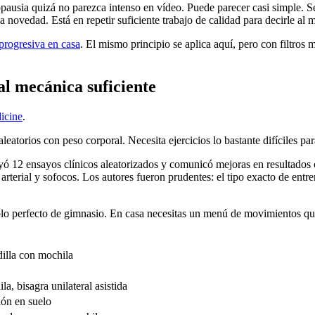
opausia quizá no parezca intenso en vídeo. Puede parecer casi simple. Se
la novedad. Está en repetir suficiente trabajo de calidad para decirle al
progresiva en casa
. El mismo principio se aplica aquí, pero con filtros 
al mecánica suficiente
dicine
.
torios con peso corporal. Necesita ejercicios lo bastante difíciles para
yó 12 ensayos clínicos aleatorizados y comunicó mejoras en resultados c
rterial y sofocos. Los autores fueron prudentes: el tipo exacto de entre
colo perfecto de gimnasio. En casa necesitas un menú de movimientos qu
adilla con mochila
, bisagra unilateral asistida
ión en suelo