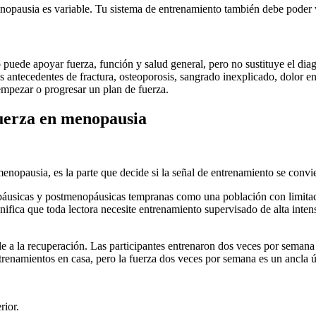
nopausia es variable. Tu sistema de entrenamiento también debe poder v
o puede apoyar fuerza, función y salud general, pero no sustituye el dia
s antecedentes de fractura, osteoporosis, sangrado inexplicado, dolor en
empezar o progresar un plan de fuerza.
fuerza en menopausia
enopausia, es la parte que decide si la señal de entrenamiento se convie
usicas y postmenopáusicas tempranas como una población con limitacio
fica que toda lectora necesite entrenamiento supervisado de alta inten
e a la recuperación. Las participantes entrenaron dos veces por semana 
trenamientos en casa, pero la fuerza dos veces por semana es un ancla ú
rior.