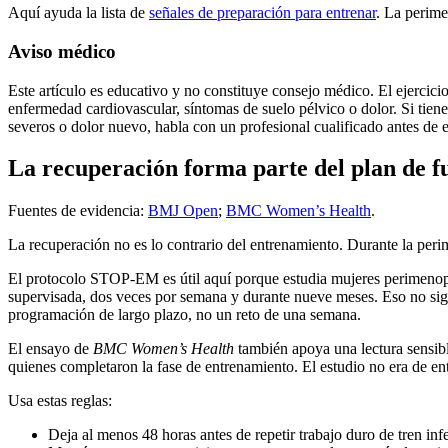
Aquí ayuda la lista de
señales de preparación para entrenar
. La perime
Aviso médico
Este artículo es educativo y no constituye consejo médico. El ejercici
enfermedad cardiovascular, síntomas de suelo pélvico o dolor. Si tiene
severos o dolor nuevo, habla con un profesional cualificado antes de 
La recuperación forma parte del plan de 
Fuentes de evidencia:
BMJ Open
;
BMC Women’s Health
.
La recuperación no es lo contrario del entrenamiento. Durante la perim
El protocolo STOP-EM es útil aquí porque estudia mujeres perimenopá
supervisada, dos veces por semana y durante nueve meses. Eso no signi
programación de largo plazo, no un reto de una semana.
El ensayo de
BMC Women’s Health
también apoya una lectura sensibl
quienes completaron la fase de entrenamiento. El estudio no era de en
Usa estas reglas:
Deja al menos 48 horas antes de repetir trabajo duro de tren infe