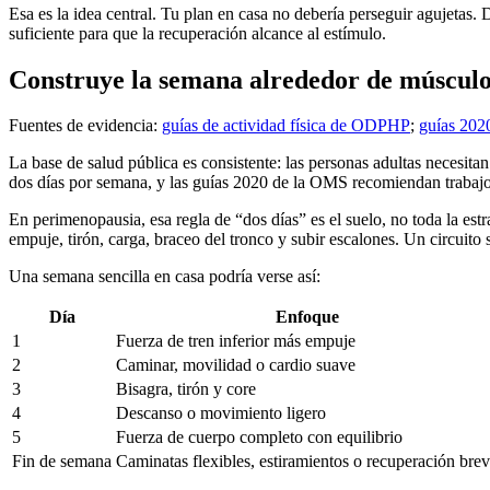
Esa es la idea central. Tu plan en casa no debería perseguir agujetas.
suficiente para que la recuperación alcance al estímulo.
Construye la semana alrededor de músculo
Fuentes de evidencia:
guías de actividad física de ODPHP
;
guías 202
La base de salud pública es consistente: las personas adultas necesit
dos días por semana, y las guías 2020 de la OMS recomiendan trabajo 
En perimenopausia, esa regla de “dos días” es el suelo, no toda la estr
empuje, tirón, carga, braceo del tronco y subir escalones. Un circuito s
Una semana sencilla en casa podría verse así:
Día
Enfoque
1
Fuerza de tren inferior más empuje
2
Caminar, movilidad o cardio suave
3
Bisagra, tirón y core
4
Descanso o movimiento ligero
5
Fuerza de cuerpo completo con equilibrio
Fin de semana
Caminatas flexibles, estiramientos o recuperación bre