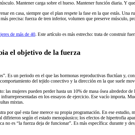
 músculo. Mantener carga sobre el hueso. Mantener función diaria. Y que
trenar en casa, siempre que el plan respete la fase en la que estás. Una
ás precisa: fuerza de tren inferior, volumen que preserve músculo, pr
jeres de más de 40
. Este artículo es más estrecho: trata de construir fue
ia el objetivo de la fuerza
. Es un periodo en el que las hormonas reproductivas fluctúan y, con 
l comportamiento del tejido conectivo y la dirección en la que suele mo
o: las mujeres pueden perder hasta un 10% de masa ósea alrededor de la
infrarrepresentadas en los ensayos de ejercicio. Ese vacío importa. M
ultas mixtas.
ra por qué esta fase merece su propia programación. En ese estudio, m
l difirieron según el estado menopáusico; los efectos de hipertrofia a
no es “la fuerza deja de funcionar”. Es más específica: durante y despué