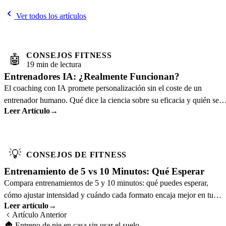
Ver todos los artículos
CONSEJOS FITNESS
🤖
19 min de lectura
Entrenadores IA: ¿Realmente Funcionan?
El coaching con IA promete personalización sin el coste de un
entrenador humano. Qué dice la ciencia sobre su eficacia y quién se
Leer Artículo
→
beneficia más.
💡
CONSEJOS DE FITNESS
Entrenamiento de 5 vs 10 Minutos: Qué Esperar
Compara entrenamientos de 5 y 10 minutos: qué puedes esperar,
cómo ajustar intensidad y cuándo cada formato encaja mejor en tu
Leer artículo
→
rutina.
Artículo Anterior
🏠
Entreno de pie en casa sin usar el suelo