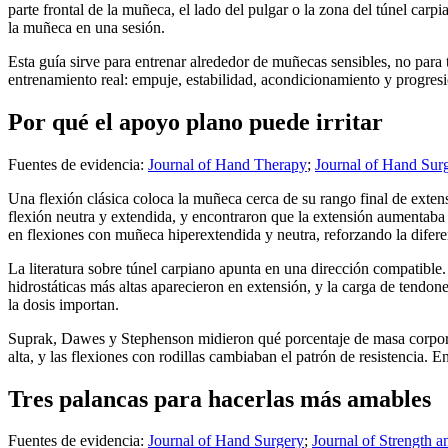
parte frontal de la muñeca, el lado del pulgar o la zona del túnel carp
la muñeca en una sesión.
Esta guía sirve para entrenar alrededor de muñecas sensibles, no para
entrenamiento real: empuje, estabilidad, acondicionamiento y progresió
Por qué el apoyo plano puede irritar
Fuentes de evidencia:
Journal of Hand Therapy
;
Journal of Hand Sur
Una flexión clásica coloca la muñeca cerca de su rango final de exte
flexión neutra y extendida, y encontraron que la extensión aumentaba
en flexiones con muñeca hiperextendida y neutra, reforzando la difer
La literatura sobre túnel carpiano apunta en una dirección compatible.
hidrostáticas más altas aparecieron en extensión, y la carga de tendo
la dosis importan.
Suprak, Dawes y Stephenson midieron qué porcentaje de masa corporal
alta, y las flexiones con rodillas cambiaban el patrón de resistencia. E
Tres palancas para hacerlas más amables
Fuentes de evidencia:
Journal of Hand Surgery
;
Journal of Strength 