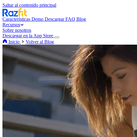
Saltar al contenido principal
Características
Demo
Descargar
FAQ
Blog
Recursos
Sobre nosotros
Descargar en la App Store
Inicio
Volver al Blog