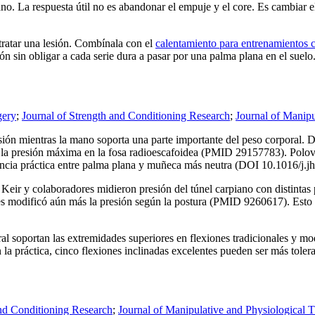
iano. La respuesta útil no es abandonar el empuje y el core. Es cambiar e
 tratar una lesión. Combínala con el
calentamiento para entrenamientos c
n sin obligar a cada serie dura a pasar por una palma plana en el suelo
gery
;
Journal of Strength and Conditioning Research
;
Journal of Manipu
nsión mientras la mano soporta una parte importante del peso corporal.
 la presión máxima en la fosa radioescafoidea (PMID 29157783). Polovi
encia práctica entre palma plana y muñeca más neutra (DOI 10.1016/j.j
 Keir y colaboradores midieron presión del túnel carpiano con distintas 
nes modificó aún más la presión según la postura (PMID 9260617). Esto n
 soportan las extremidades superiores en flexiones tradicionales y m
n la práctica, cinco flexiones inclinadas excelentes pueden ser más tolera
and Conditioning Research
;
Journal of Manipulative and Physiological T