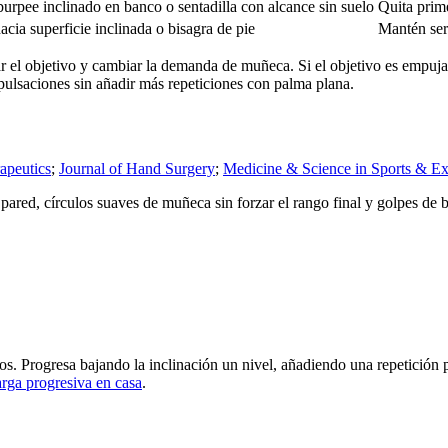
burpee inclinado en banco o sentadilla con alcance sin suelo
Quita prim
cia superficie inclinada o bisagra de pie
Mantén seri
var el objetivo y cambiar la demanda de muñeca. Si el objetivo es empuja
pulsaciones sin añadir más repeticiones con palma plana.
apeutics
;
Journal of Hand Surgery
;
Medicine & Science in Sports & Ex
 pared, círculos suaves de muñeca sin forzar el rango final y golpes de 
. Progresa bajando la inclinación un nivel, añadiendo una repetición 
rga progresiva en casa
.