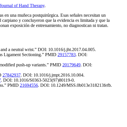
Journal of Hand Therapy
.
as en una muñeca postquirúrgica. Esas señales necesitan un
l carpiano y concluyeron que la evidencia es limitada y que la
onan exposición de entrenamiento, no diagnostican ni tratan.
and a neutral wrist.” DOI: 10.1016/j.jht.2017.04.005.
seous Ligament Sectioning.” PMID
29157783
. DOI:
d modified push-up variants.” PMID
20179649
. DOI:
ID
27842937
. DOI: 10.1016/j.jmpt.2016.10.004.
7
. DOI: 10.1016/S0363-5023(97)80119-0.
ness.” PMID
21694556
. DOI: 10.1249/MSS.0b013e318213fefb.