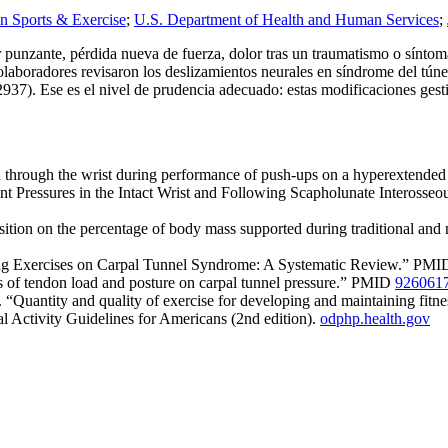
n Sports & Exercise
;
U.S. Department of Health and Human Services
;
punzante, pérdida nueva de fuerza, dolor tras un traumatismo o síntom
colaboradores revisaron los deslizamientos neurales en síndrome del túne
7). Ese es el nivel de prudencia adecuado: estas modificaciones gesti
 through the wrist during performance of push-ups on a hyperextended 
oint Pressures in the Intact Wrist and Following Scapholunate Interos
ition on the percentage of body mass supported during traditional an
iding Exercises on Carpal Tunnel Syndrome: A Systematic Review.” PM
 of tendon load and posture on carpal tunnel pressure.” PMID
926061
. “Quantity and quality of exercise for developing and maintaining fit
 Activity Guidelines for Americans (2nd edition).
odphp.health.gov