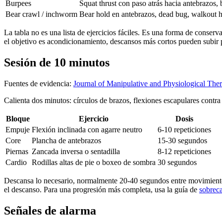
Burpees
Squat thrust con paso atrás hacia antebrazos, 
Bear crawl / inchworm
Bear hold en antebrazos, dead bug, walkout ha
La tabla no es una lista de ejercicios fáciles. Es una forma de conser
el objetivo es acondicionamiento, descansos más cortos pueden subir 
Sesión de 10 minutos
Fuentes de evidencia:
Journal of Manipulative and Physiological Ther
Calienta dos minutos: círculos de brazos, flexiones escapulares contra
Bloque
Ejercicio
Dosis
Empuje
Flexión inclinada con agarre neutro
6-10 repeticiones
Core
Plancha de antebrazos
15-30 segundos
Piernas
Zancada inversa o sentadilla
8-12 repeticiones
Cardio
Rodillas altas de pie o boxeo de sombra
30 segundos
Descansa lo necesario, normalmente 20-40 segundos entre movimientos
el descanso. Para una progresión más completa, usa la guía de
sobreca
Señales de alarma