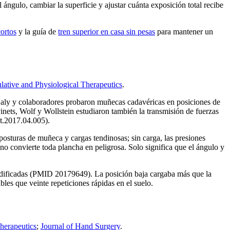
l ángulo, cambiar la superficie y ajustar cuánta exposición total recibe
ortos
y la guía de
tren superior en casa sin pesas
para mantener un
.
lative and Physiological Therapeutics
.
 Daly y colaboradores probaron muñecas cadavéricas en posiciones de
nets, Wolf y Wollstein estudiaron también la transmisión de fuerzas
ht.2017.04.005).
posturas de muñeca y cargas tendinosas; sin carga, las presiones
o convierte toda plancha en peligrosa. Solo significa que el ángulo y
odificadas (PMID 20179649). La posición baja cargaba más que la
bles que veinte repeticiones rápidas en el suelo.
herapeutics
;
Journal of Hand Surgery
.