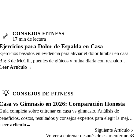
CONSEJOS FITNESS
🦴
17 min de lectura
Ejercicios para Dolor de Espalda en Casa
Ejercicios basados en evidencia para aliviar el dolor lumbar en casa.
Big 3 de McGill, puentes de glúteos y rutina diaria con respaldo
Leer Artículo
→
científico.
💡
CONSEJOS DE FITNESS
Casa vs Gimnasio en 2026: Comparación Honesta
Guía completa sobre entrenar en casa vs gimnasio. Análisis de
beneficios, costos, resultados y consejos expertos para elegir la mejor
Leer artículo
→
opción para ti.
Siguiente Artículo
Volver a entrenar después de estar enfermo
🌿