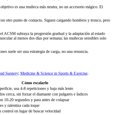
 objetivo es una muñeca más neutra, no un accesorio mágico. El
 con otro punto de contacto. Siguen cargando hombros y tronco, pero
 del ACSM subraya la progresión gradual y la adaptación al estado
uscular al menos dos días por semana; las muñecas sensibles solo
ones suele ser una estrategia de carga, no una renuncia.
and Surgery
;
Medicine & Science in Sports & Exercise
.
Cómo escalarlo
perficie, usa 4-8 repeticiones y baja más lento
s cerca, sin forzar el diamante con pulgares e índices
n 10-20 segundos y para antes de colapsar
es y ralentiza cada toque
n control en lugar de buscar velocidad