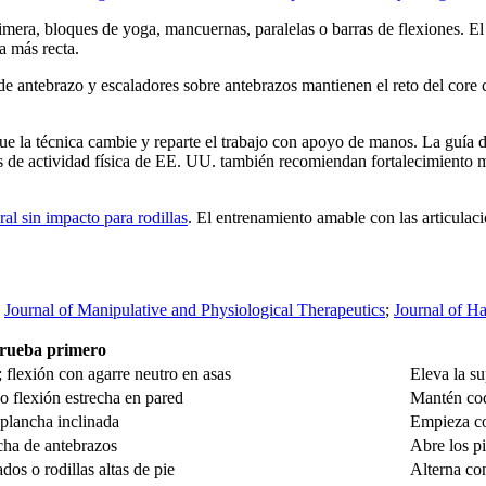
era, bloques de yoga, mancuernas, paralelas o barras de flexiones. El
a más recta.
de antebrazo y escaladores sobre antebrazos mantienen el reto del core
que la técnica cambie y reparte el trabajo con apoyo de manos. La guía
 de actividad física de EE. UU. también recomiendan fortalecimiento m
al sin impacto para rodillas
. El entrenamiento amable con las articulaci
;
Journal of Manipulative and Physiological Therapeutics
;
Journal of H
rueba primero
 flexión con agarre neutro en asas
Eleva la su
o flexión estrecha en pared
Mantén codo
 plancha inclinada
Empieza co
cha de antebrazos
Abre los pi
dos o rodillas altas de pie
Alterna co