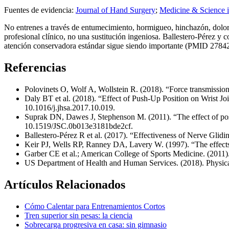
Fuentes de evidencia:
Journal of Hand Surgery
;
Medicine & Science i
No entrenes a través de entumecimiento, hormigueo, hinchazón, dolor 
profesional clínico, no una sustitución ingeniosa. Ballestero-Pérez y 
atención conservadora estándar sigue siendo importante (PMID 2784293
Referencias
Polovinets O, Wolf A, Wollstein R. (2018). “Force transmission
Daly BT et al. (2018). “Effect of Push-Up Position on Wrist J
10.1016/j.jhsa.2017.10.019.
Suprak DN, Dawes J, Stephenson M. (2011). “The effect of pos
10.1519/JSC.0b013e3181bde2cf.
Ballestero-Pérez R et al. (2017). “Effectiveness of Nerve Gl
Keir PJ, Wells RP, Ranney DA, Lavery W. (1997). “The effects
Garber CE et al.; American College of Sports Medicine. (2011)
US Department of Health and Human Services. (2018). Physical
Artículos Relacionados
Cómo Calentar para Entrenamientos Cortos
Tren superior sin pesas: la ciencia
Sobrecarga progresiva en casa: sin gimnasio