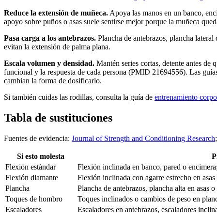
Reduce la extensión de muñeca.
Apoya las manos en un banco, encim
apoyo sobre puños o asas suele sentirse mejor porque la muñeca qued
Pasa carga a los antebrazos.
Plancha de antebrazos, plancha lateral 
evitan la extensión de palma plana.
Escala volumen y densidad.
Mantén series cortas, detente antes de 
funcional y la respuesta de cada persona (PMID 21694556). Las guías
cambian la forma de dosificarlo.
Si también cuidas las rodillas, consulta la guía de
entrenamiento corpor
Tabla de sustituciones
Fuentes de evidencia:
Journal of Strength and Conditioning Research
Si esto molesta
P
Flexión estándar
Flexión inclinada en banco, pared o encimera;
Flexión diamante
Flexión inclinada con agarre estrecho en asas 
Plancha
Plancha de antebrazos, plancha alta en asas o
Toques de hombro
Toques inclinados o cambios de peso en plan
Escaladores
Escaladores en antebrazos, escaladores inclina