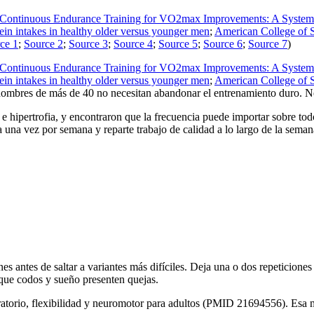
and Continuous Endurance Training for VO2max Improvements: A Systema
otein intakes in healthy older versus younger men
;
American College of Sp
ce 1
;
Source 2
;
Source 3
;
Source 4
;
Source 5
;
Source 6
;
Source 7
)
and Continuous Endurance Training for VO2max Improvements: A Systema
otein intakes in healthy older versus younger men
;
American College of Sp
hombres de más de 40 no necesitan abandonar el entrenamiento duro. Ne
a e hipertrofia, y encontraron que la frecuencia puede importar sobre 
 una vez por semana y reparte trabajo de calidad a lo largo de la seman
 antes de saltar a variantes más difíciles. Deja una o dos repeticiones e
 que codos y sueño presenten quejas.
ratorio, flexibilidad y neuromotor para adultos (PMID 21694556). Esa 