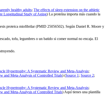
arently healthy adults
;
The effects of sleep extension on the athletic
more Longitudinal Study of Aging
) La proteína importa más cuando la
ntesis proteica miofibrilar (PMID 25056502). Según Daniel R. Moore y
pescado, tofu, legumbres o un batido si comer normal no encaja. El
nstruyendo.
uscle Hypertrophy: A Systematic Review and Meta-Analysis
;
w and Meta-Analysis of Controlled Trials
) (
Source 1
;
Source 2
;
uscle Hypertrophy: A Systematic Review and Meta-Analysis
;
w and Meta-Analysis of Controlled Trials
) Aquí tienes una plantilla