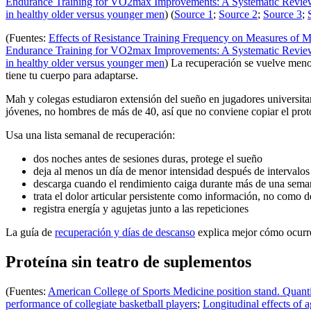
Endurance Training for VO2max Improvements: A Systematic Review 
in healthy older versus younger men
) (
Source 1
;
Source 2
;
Source 3
;
(Fuentes:
Effects of Resistance Training Frequency on Measures of 
Endurance Training for VO2max Improvements: A Systematic Review 
in healthy older versus younger men
) La recuperación se vuelve menos
tiene tu cuerpo para adaptarse.
Mah y colegas estudiaron extensión del sueño en jugadores universit
jóvenes, no hombres de más de 40, así que no conviene copiar el prot
Usa una lista semanal de recuperación:
dos noches antes de sesiones duras, protege el sueño
deja al menos un día de menor intensidad después de intervalos
descarga cuando el rendimiento caiga durante más de una sema
trata el dolor articular persistente como información, no como d
registra energía y agujetas junto a las repeticiones
La guía de
recuperación y días de descanso
explica mejor cómo ocurre
Proteína sin teatro de suplementos
(Fuentes:
American College of Sports Medicine position stand. Quantit
performance of collegiate basketball players
;
Longitudinal effects of 