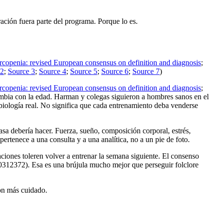
ración fuera parte del programa. Porque lo es.
rcopenia: revised European consensus on definition and diagnosis
;
 2
;
Source 3
;
Source 4
;
Source 5
;
Source 6
;
Source 7
)
rcopenia: revised European consensus on definition and diagnosis
;
ambia con la edad. Harman y colegas siguieron a hombres sanos en el
biología real. No significa que cada entrenamiento deba venderse
a debería hacer. Fuerza, sueño, composición corporal, estrés,
rtenece a una consulta y a una analítica, no a un pie de foto.
aciones toleren volver a entrenar la semana siguiente. El consenso
30312372). Esa es una brújula mucho mejor que perseguir folclore
con más cuidado.