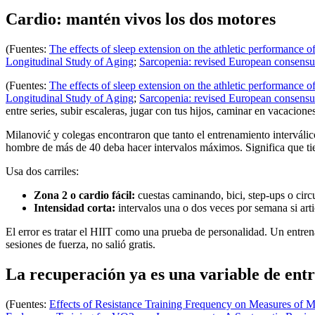
Cardio: mantén vivos los dos motores
(Fuentes:
The effects of sleep extension on the athletic performance of
Longitudinal Study of Aging
;
Sarcopenia: revised European consensus
(Fuentes:
The effects of sleep extension on the athletic performance of
Longitudinal Study of Aging
;
Sarcopenia: revised European consensus
entre series, subir escaleras, jugar con tus hijos, caminar en vacaciones
Milanović y colegas encontraron que tanto el entrenamiento intervál
hombre de más de 40 deba hacer intervalos máximos. Significa que ti
Usa dos carriles:
Zona 2 o cardio fácil:
cuestas caminando, bici, step-ups o circ
Intensidad corta:
intervalos una o dos veces por semana si arti
El error es tratar el HIIT como una prueba de personalidad. Un entren
sesiones de fuerza, no salió gratis.
La recuperación ya es una variable de ent
(Fuentes:
Effects of Resistance Training Frequency on Measures of 