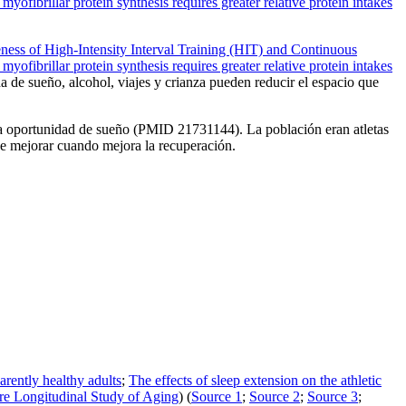
 myofibrillar protein synthesis requires greater relative protein intakes
eness of High-Intensity Interval Training (HIT) and Continuous
 myofibrillar protein synthesis requires greater relative protein intakes
 de sueño, alcohol, viajes y crianza pueden reducir el espacio que
 la oportunidad de sueño (PMID 21731144). La población eran atletas
de mejorar cuando mejora la recuperación.
arently healthy adults
;
The effects of sleep extension on the athletic
more Longitudinal Study of Aging
) (
Source 1
;
Source 2
;
Source 3
;