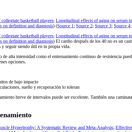
 collegiate basketball players
;
Longitudinal effects of aging on serum to
 on definition and diagnosis
) (
Source 1
;
Source 2
;
Source 3
;
Source 4
 collegiate basketball players
;
Longitudinal effects of aging on serum to
 on definition and diagnosis
) El cardio después de los 40 no es un cas
 y seguir siendo útil en tu propia vida.
ico de alta intensidad como el entrenamiento continuo de resistencia 
enes opciones.
uitos de bajo impacto
culaciones, sueño y recuperación lo toleran
amiento breve de intervalos puede ser excelente. También una caminata v
renamiento
Muscle Hypertrophy: A Systematic Review and Meta-Analysis
;
Effectiv