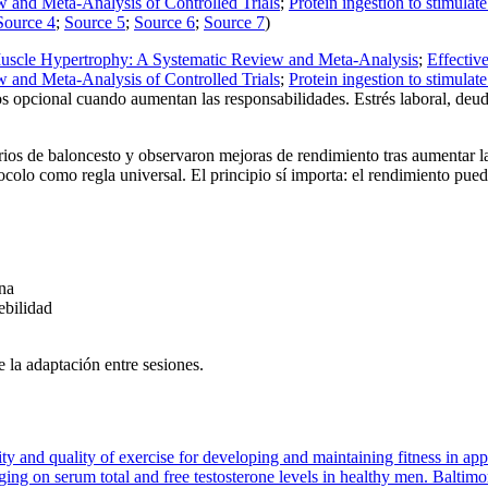
and Meta-Analysis of Controlled Trials
;
Protein ingestion to stimulate
Source 4
;
Source 5
;
Source 6
;
Source 7
)
Muscle Hypertrophy: A Systematic Review and Meta-Analysis
;
Effectiv
and Meta-Analysis of Controlled Trials
;
Protein ingestion to stimulate
 opcional cuando aumentan las responsabilidades. Estrés laboral, deuda
arios de baloncesto y observaron mejoras de rendimiento tras aumentar
ocolo como regla universal. El principio sí importa: el rendimiento pue
na
ebilidad
 la adaptación entre sesiones.
y and quality of exercise for developing and maintaining fitness in app
aging on serum total and free testosterone levels in healthy men. Balti