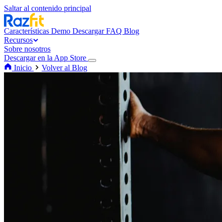
Saltar al contenido principal
Características
Demo
Descargar
FAQ
Blog
Recursos
Sobre nosotros
Descargar en la App Store
Inicio
Volver al Blog