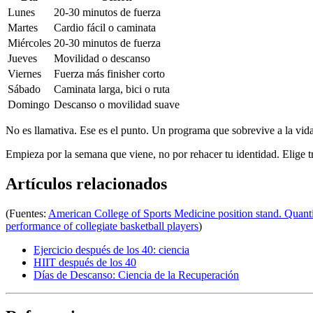
Lunes
20-30 minutos de fuerza
Martes
Cardio fácil o caminata
Miércoles
20-30 minutos de fuerza
Jueves
Movilidad o descanso
Viernes
Fuerza más finisher corto
Sábado
Caminata larga, bici o ruta
Domingo
Descanso o movilidad suave
No es llamativa. Ese es el punto. Un programa que sobrevive a la vid
Empieza por la semana que viene, no por rehacer tu identidad. Elige tr
Artículos relacionados
(Fuentes:
American College of Sports Medicine position stand. Quantit
performance of collegiate basketball players
)
Ejercicio después de los 40: ciencia
HIIT después de los 40
Días de Descanso: Ciencia de la Recuperación