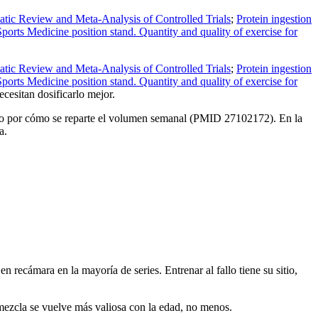
tic Review and Meta-Analysis of Controlled Trials
;
Protein ingestion
orts Medicine position stand. Quantity and quality of exercise for
tic Review and Meta-Analysis of Controlled Trials
;
Protein ingestion
orts Medicine position stand. Quantity and quality of exercise for
cesitan dosificarlo mejor.
todo por cómo se reparte el volumen semanal (PMID 27102172). En la
a.
n recámara en la mayoría de series. Entrenar al fallo tiene su sitio,
mezcla se vuelve más valiosa con la edad, no menos.