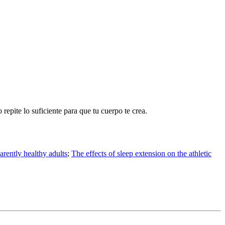
repite lo suficiente para que tu cuerpo te crea.
arently healthy adults
;
The effects of sleep extension on the athletic