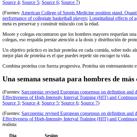
Source 4
;
Source 5
;
Source 6
;
Source 7
)
(Fuentes:
American College of Sports Medicine position stand. Quantit
performance of collegiate basketball players
;
Longitudinal effects of 
meta es preservar y construir músculo con la edad.
Moore y colegas encontraron que los hombres mayores requerían una i
colegas, eso respalda prestar atención a la dosis y distribución de pr
Un objetivo práctico es incluir proteína en cada comida, sobre todo a
mejor plan de proteína es el que puedes repetir sin encoger tu vida.
Combina proteína con fuerza progresiva. Proteína sin entrenamiento e
Una semana sensata para hombres de más 
(Fuentes:
Sarcopenia: revised European consensus on definition and d
Effectiveness of High-Intensity Interval Training (HIT) and Contin
Source 3
;
Source 4
;
Source 5
;
Source 6
;
Source 7
)
(Fuentes:
Sarcopenia: revised European consensus on definition and d
Effectiveness of High-Intensity Interval Training (HIT) and Contin
realista:
Día
Sesión