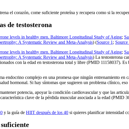
trena el corazón, come suficiente proteína y recupera como si la recupe
as de testosterona
sterone levels in healthy men. Baltimore Longitudinal Study of Aging
;
Sa
pertrophy: A Systematic Review and Meta-Analysis
) (
Source 1
;
Source
sterone levels in healthy men. Baltimore Longitudinal Study of Aging
;
Sa
pertrophy: A Systematic Review and Meta-Analysis
) La testosterona c
onados con la edad en testosterona total y libre (PMID 11158037). Es 
ema endocrino complejo en una promesa que ningún entrenamiento en cas
alud hormonal. Si hay síntomas que sugieren un problema clínico, eso pe
 mantener potencia, apoyar la condición cardiovascular y que las articul
 característica clave de la pérdida muscular asociada a la edad (PMID 
40
y la guía de
HIIT después de los 40
si quieres planificar intensidad 
 suficiente