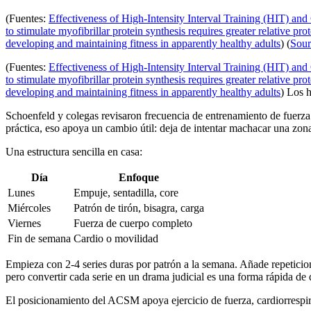
(Fuentes:
Effectiveness of High-Intensity Interval Training (HIT) 
to stimulate myofibrillar protein synthesis requires greater relative pr
developing and maintaining fitness in apparently healthy adults
) (
Sour
(Fuentes:
Effectiveness of High-Intensity Interval Training (HIT) 
to stimulate myofibrillar protein synthesis requires greater relative pr
developing and maintaining fitness in apparently healthy adults
) Los 
Schoenfeld y colegas revisaron frecuencia de entrenamiento de fuerz
práctica, eso apoya un cambio útil: deja de intentar machacar una zona
Una estructura sencilla en casa:
Día
Enfoque
Lunes
Empuje, sentadilla, core
Miércoles
Patrón de tirón, bisagra, carga
Viernes
Fuerza de cuerpo completo
Fin de semana
Cardio o movilidad
Empieza con 2-4 series duras por patrón a la semana. Añade repeticiones
pero convertir cada serie en un drama judicial es una forma rápida de
El posicionamiento del ACSM apoya ejercicio de fuerza, cardiorrespi