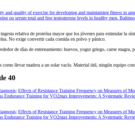
y and quality of exercise for developing and maintaining fitness in app
aging on serum total and free testosterone levels in healthy men. Balti
ngesta relativa de proteína mayor que los jóvenes para estimular la sí
oteína. No exige convertir cada comida en polvo y pánico.
lrededor de días de entrenamiento: huevos, yogur griego, carne magra, 
s como llevar madera a un solar vacío. Material útil, ningún equipo co
de 40
iagnosis
;
Effects of Resistance Training Frequency on Measures of M
uous Endurance Training for VO2max Improvements: A Systematic Revie
iagnosis
;
Effects of Resistance Training Frequency on Measures of M
uous Endurance Training for VO2max Improvements: A Systematic Revie