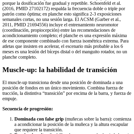
porque la dosificación fue gradual y repetible. Schoenfeld et al.
(2016, PMID 27102172) respalda la frecuencia doble o triple por
patrón como óptima; en planche esto significa 2-3 exposiciones
semanales cortas, no una sesión larga. El ACSM (Garber et al.,
2011, PMID 21694556) incluye el entrenamiento neuromotor
(coordinación, propiocepción) entre las recomendaciones de
acondicionamiento completo; el planche es una expresión máxima
de ese componente combinado con fuerza isométrica extrema. Para
atletas que insisten en acelerar, el escenario más probable a los 6
meses es una lesión del bíceps distal o del manguito rotador, no un
planche completo.
Muscle-up: la habilidad de transición
El muscle-up transiciona desde una posición de dominada a una
posición de fondos en un único movimiento. Combina fuerza de
tracción, la distintiva “transición” por encima de la barra, y fuerza de
empuje.
Secuencia de progresión:
Dominada con false grip
(muñecas sobre la barra): comienza
a acondicionar la posición de la muñeca y la altura escapular
que requiere la transición.