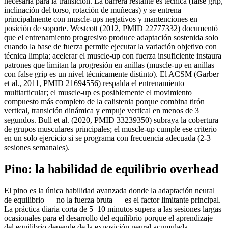
necesaria para la transición. La barrera restante es técnica (false grip,
inclinación del torso, rotación de muñecas) y se entrena
principalmente con muscle-ups negativos y mantenciones en
posición de soporte. Westcott (2012, PMID 22777332) documentó
que el entrenamiento progresivo produce adaptación sostenida solo
cuando la base de fuerza permite ejecutar la variación objetivo con
técnica limpia; acelerar el muscle-up con fuerza insuficiente instaura
patrones que limitan la progresión en anillas (muscle-up en anillas
con false grip es un nivel técnicamente distinto). El ACSM (Garber
et al., 2011, PMID 21694556) respalda el entrenamiento
multiarticular; el muscle-up es posiblemente el movimiento
compuesto más completo de la calistenia porque combina tirón
vertical, transición dinámica y empuje vertical en menos de 3
segundos. Bull et al. (2020, PMID 33239350) subraya la cobertura
de grupos musculares principales; el muscle-up cumple ese criterio
en un solo ejercicio si se programa con frecuencia adecuada (2-3
sesiones semanales).
Pino: la habilidad de equilibrio overhead
El pino es la única habilidad avanzada donde la adaptación neural
de equilibrio — no la fuerza bruta — es el factor limitante principal.
La práctica diaria corta de 5–10 minutos supera a las sesiones largas
ocasionales para el desarrollo del equilibrio porque el aprendizaje
del equilibrio depende de la exposición neural acumulada.