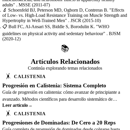
adults"
. MSSE
(2011-07)
🔬
Schoenfeld BJ, Peterson MD, Ogborn D, Contreras B.
"Effects
of Low- vs. High-Load Resistance Training on Muscle Strength and
Hypertrophy in Well-Trained Men"
. JSCR
(2015-10)
📋
Bull FC, Al-Ansari SS, Biddle S, Borodulin K.
"WHO
guidelines on physical activity and sedentary behaviour"
. BJSM
(2020-12)
📚
Artículos Relacionados
Continúa explorando temas relacionados
🤸
CALISTENIA
Progresión en Calistenia: Sistema Completo
Guía de progresión en calistenia: cómo avanzar de principiante a
avanzado. Métodos científicos para desarrollo sistemático de
Leer artículo
→
ejercicios con peso corporal.
🤸
CALISTENIA
Progresiones de Dominadas: De Cero a 20 Reps
Guía completa de progresión de dominadas desde colgarse hasta