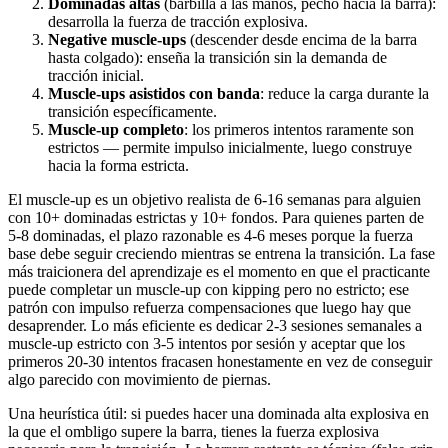
Dominadas altas
(barbilla a las manos, pecho hacia la barra):
desarrolla la fuerza de tracción explosiva.
Negative muscle-ups
(descender desde encima de la barra
hasta colgado): enseña la transición sin la demanda de
tracción inicial.
Muscle-ups asistidos con banda
: reduce la carga durante la
transición específicamente.
Muscle-up completo
: los primeros intentos raramente son
estrictos — permite impulso inicialmente, luego construye
hacia la forma estricta.
El muscle-up es un objetivo realista de 6-16 semanas para alguien
con 10+ dominadas estrictas y 10+ fondos. Para quienes parten de
5-8 dominadas, el plazo razonable es 4-6 meses porque la fuerza
base debe seguir creciendo mientras se entrena la transición. La fase
más traicionera del aprendizaje es el momento en que el practicante
puede completar un muscle-up con kipping pero no estricto; ese
patrón con impulso refuerza compensaciones que luego hay que
desaprender. Lo más eficiente es dedicar 2-3 sesiones semanales a
muscle-up estricto con 3-5 intentos por sesión y aceptar que los
primeros 20-30 intentos fracasen honestamente en vez de conseguir
algo parecido con movimiento de piernas.
Una heurística útil: si puedes hacer una dominada alta explosiva en
la que el ombligo supere la barra, tienes la fuerza explosiva