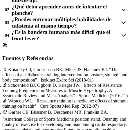
muscle-up?
¿Qué debo aprender antes de intentar el
02
planche?
¿Puedes entrenar múltiples habilidades de
03
calistenia al mismo tiempo?
¿Es la bandera humana más difícil que el
04
front lever?
📚
Fuentes y Referencias
🔬
Kotarsky CJ, Christensen BK, Miller JS, Hackney KJ.
"The
effects of a calisthenics training intervention on posture, strength and
body composition"
. Isokinet Exerc Sci
(2018-01)
🔬
Schoenfeld BJ, Ogborn D, Krieger JW.
"Effects of Resistance
Training Frequency on Measures of Muscle Hypertrophy: A
Systematic Review and Meta-Analysis"
. Sports Medicine
(2016-11)
🔬
Westcott WL.
"Resistance training is medicine: effects of strength
training on health"
. Curr Sports Med Rep
(2012-07)
📋
Garber CE, Blissmer B, Deschenes MR, Franklin BA.
"American College of Sports Medicine position stand. Quantity and
quality of exercise for developing and maintaining cardiorespiratory,
musculoskeletal, and neuromotor fitness in apparently healthy