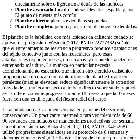
directamente sobre o ligeramente detrás de las muñecas.
Planche avanzado tucado
: caderas elevadas, espalda plana.
El punto de meseta más común.
Planche abierto
: piernas extendidas separadas.
Planche completo
: piernas juntas, completamente extendidas.
El planche es la habilidad con más lesiones en calistenia cuando se
apresura la progresión. Westcott (2012, PMID 22777332) señaló
que el entrenamiento de resistencia progresivo produce adaptaciones
del tejido conectivo junto con las musculares, pero estas
adaptaciones requieren meses, no semanas, y no pueden acelerarse
entrenando más duro. La muñeca en particular necesita
acondicionamiento específico que ningún otro ejercicio calisténico
proporciona: comenzar con mantenciones de planche tucado en
paralettes (manijas elevadas) reduce significativamente la extensión
forzada de la muñeca respecto al trabajo directo sobre suelo, y puede
ser la diferencia entre progresar durante 18 meses o quedar 6 meses
fuera con una tendinopatía del flexor radial del carpo.
La acumulación de volumen semanal en planche debe ser muy
conservadora. Un practicante intermedio rara vez tolera más de 60-
90 segundos acumulados de mantenciones productivas por semana
sin entrar en síntomas. Kotarsky et al. (2018, PMID 29466268)
utilizó progresiones sistemáticas en su protocolo de 8 semanas y
documentó mejoras significativas en fuerza de empuje precisamente