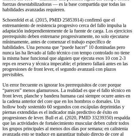
fuerzas desestabilizadoras — es la base compartida que todas las
habilidades avanzadas requieren.
Schoenfeld et al. (2015, PMID 25853914) confirmó que el
entrenamiento de resistencia progresivo cerca del fallo impulsa la
adaptación independientemente de la fuente de carga. Los ejercicios
prerrequisito deben entrenarse progresivamente, no solo ejecutarse
mínimamente, antes de comenzar el trabajo específico de
habilidades. Una persona que “puede hacer” 10 dominadas pero
nunca las ha llevado al fallo técnico con tempo controlado no tiene
la misma base funcional que alguien que ejecuta esos 10 con 2-3
reps en reserva y técnica impecable; el primero fallará antes en las
progresiones de front lever, el segundo avanzará con plazos
previsibles.
Un error frecuente es ignorar los prerrequisitos de core porque
“parecen” menos glamurosos. La realidad es que el fallo técnico en
front lever, planche y bandera humana casi siempre ocurre antes en
la cadena anterior del core que en los hombros o dorsales. Un
hollow body sostenido 60 segundos con escápulas deprimidas y
piernas extendidas es el indicador más predictivo de éxito en
progresiones de lever. Bull et al. (2020, PMID 33239350) respalda
que las actividades de fortalecimiento muscular deben cubrir todos
los grupos principales al menos dos días por semana; en calistenia
avanzada esto se traduce en garantizar trabajo directo de core al