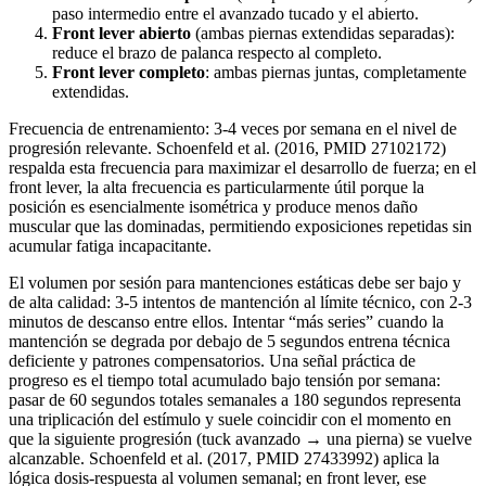
paso intermedio entre el avanzado tucado y el abierto.
Front lever abierto
(ambas piernas extendidas separadas):
reduce el brazo de palanca respecto al completo.
Front lever completo
: ambas piernas juntas, completamente
extendidas.
Frecuencia de entrenamiento: 3-4 veces por semana en el nivel de
progresión relevante. Schoenfeld et al. (2016, PMID 27102172)
respalda esta frecuencia para maximizar el desarrollo de fuerza; en el
front lever, la alta frecuencia es particularmente útil porque la
posición es esencialmente isométrica y produce menos daño
muscular que las dominadas, permitiendo exposiciones repetidas sin
acumular fatiga incapacitante.
El volumen por sesión para mantenciones estáticas debe ser bajo y
de alta calidad: 3-5 intentos de mantención al límite técnico, con 2-3
minutos de descanso entre ellos. Intentar “más series” cuando la
mantención se degrada por debajo de 5 segundos entrena técnica
deficiente y patrones compensatorios. Una señal práctica de
progreso es el tiempo total acumulado bajo tensión por semana:
pasar de 60 segundos totales semanales a 180 segundos representa
una triplicación del estímulo y suele coincidir con el momento en
que la siguiente progresión (tuck avanzado → una pierna) se vuelve
alcanzable. Schoenfeld et al. (2017, PMID 27433992) aplica la
lógica dosis-respuesta al volumen semanal; en front lever, ese