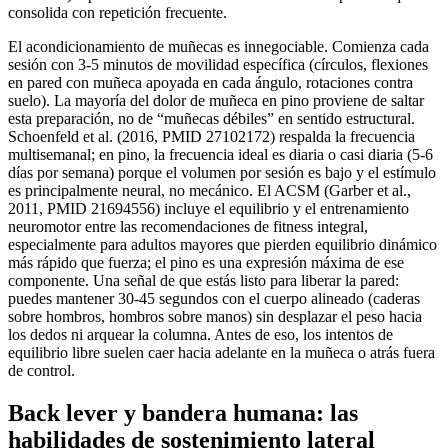
consolida con repetición frecuente.
El acondicionamiento de muñecas es innegociable. Comienza cada
sesión con 3-5 minutos de movilidad específica (círculos, flexiones
en pared con muñeca apoyada en cada ángulo, rotaciones contra
suelo). La mayoría del dolor de muñeca en pino proviene de saltar
esta preparación, no de “muñecas débiles” en sentido estructural.
Schoenfeld et al. (2016, PMID 27102172) respalda la frecuencia
multisemanal; en pino, la frecuencia ideal es diaria o casi diaria (5-6
días por semana) porque el volumen por sesión es bajo y el estímulo
es principalmente neural, no mecánico. El ACSM (Garber et al.,
2011, PMID 21694556) incluye el equilibrio y el entrenamiento
neuromotor entre las recomendaciones de fitness integral,
especialmente para adultos mayores que pierden equilibrio dinámico
más rápido que fuerza; el pino es una expresión máxima de ese
componente. Una señal de que estás listo para liberar la pared:
puedes mantener 30-45 segundos con el cuerpo alineado (caderas
sobre hombros, hombros sobre manos) sin desplazar el peso hacia
los dedos ni arquear la columna. Antes de eso, los intentos de
equilibrio libre suelen caer hacia adelante en la muñeca o atrás fuera
de control.
Back lever y bandera humana: las
habilidades de sostenimiento lateral