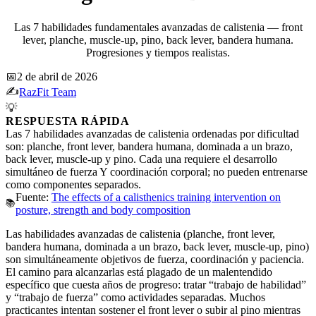
Las 7 habilidades fundamentales avanzadas de calistenia — front
lever, planche, muscle-up, pino, back lever, bandera humana.
Progresiones y tiempos realistas.
📅
2 de abril de 2026
✍️
RazFit Team
💡
RESPUESTA RÁPIDA
Las 7 habilidades avanzadas de calistenia ordenadas por dificultad
son: planche, front lever, bandera humana, dominada a un brazo,
back lever, muscle-up y pino. Cada una requiere el desarrollo
simultáneo de fuerza Y coordinación corporal; no pueden entrenarse
como componentes separados.
Fuente:
The effects of a calisthenics training intervention on
📚
posture, strength and body composition
Las habilidades avanzadas de calistenia (planche, front lever,
bandera humana, dominada a un brazo, back lever, muscle-up, pino)
son simultáneamente objetivos de fuerza, coordinación y paciencia.
El camino para alcanzarlas está plagado de un malentendido
específico que cuesta años de progreso: tratar “trabajo de habilidad”
y “trabajo de fuerza” como actividades separadas. Muchos
practicantes intentan sostener el front lever o subir al pino mientras