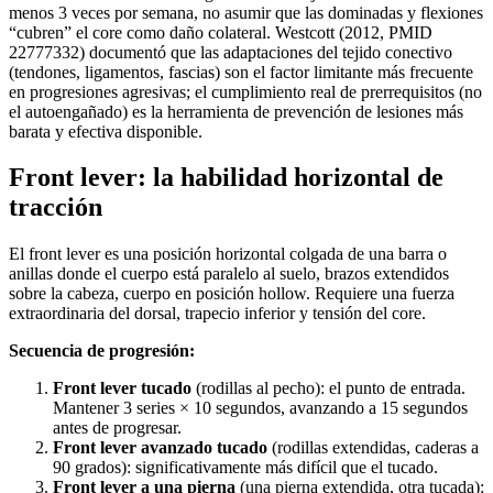
menos 3 veces por semana, no asumir que las dominadas y flexiones
“cubren” el core como daño colateral. Westcott (2012, PMID
22777332) documentó que las adaptaciones del tejido conectivo
(tendones, ligamentos, fascias) son el factor limitante más frecuente
en progresiones agresivas; el cumplimiento real de prerrequisitos (no
el autoengañado) es la herramienta de prevención de lesiones más
barata y efectiva disponible.
Front lever: la habilidad horizontal de
tracción
El front lever es una posición horizontal colgada de una barra o
anillas donde el cuerpo está paralelo al suelo, brazos extendidos
sobre la cabeza, cuerpo en posición hollow. Requiere una fuerza
extraordinaria del dorsal, trapecio inferior y tensión del core.
Secuencia de progresión:
Front lever tucado
(rodillas al pecho): el punto de entrada.
Mantener 3 series × 10 segundos, avanzando a 15 segundos
antes de progresar.
Front lever avanzado tucado
(rodillas extendidas, caderas a
90 grados): significativamente más difícil que el tucado.
Front lever a una pierna
(una pierna extendida, otra tucada):