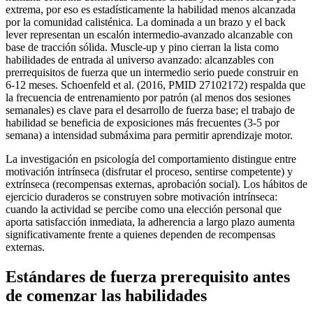
extrema, por eso es estadísticamente la habilidad menos alcanzada
por la comunidad calisténica. La dominada a un brazo y el back
lever representan un escalón intermedio-avanzado alcanzable con
base de tracción sólida. Muscle-up y pino cierran la lista como
habilidades de entrada al universo avanzado: alcanzables con
prerrequisitos de fuerza que un intermedio serio puede construir en
6-12 meses. Schoenfeld et al. (2016, PMID 27102172) respalda que
la frecuencia de entrenamiento por patrón (al menos dos sesiones
semanales) es clave para el desarrollo de fuerza base; el trabajo de
habilidad se beneficia de exposiciones más frecuentes (3-5 por
semana) a intensidad submáxima para permitir aprendizaje motor.
La investigación en psicología del comportamiento distingue entre
motivación intrínseca (disfrutar el proceso, sentirse competente) y
extrínseca (recompensas externas, aprobación social). Los hábitos de
ejercicio duraderos se construyen sobre motivación intrínseca:
cuando la actividad se percibe como una elección personal que
aporta satisfacción inmediata, la adherencia a largo plazo aumenta
significativamente frente a quienes dependen de recompensas
externas.
Estándares de fuerza prerequisito antes
de comenzar las habilidades