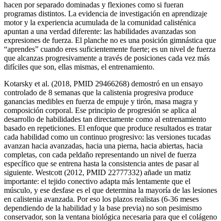
hacen por separado dominadas y flexiones como si fueran
programas distintos. La evidencia de investigación en aprendizaje
motor y la experiencia acumulada de la comunidad calisténica
apuntan a una verdad diferente: las habilidades avanzadas son
expresiones de fuerza. El planche no es una posición gimnástica que
“aprendes” cuando eres suficientemente fuerte; es un nivel de fuerza
que alcanzas progresivamente a través de posiciones cada vez más
difíciles que son, ellas mismas, el entrenamiento.
Kotarsky et al. (2018, PMID 29466268) demostró en un ensayo
controlado de 8 semanas que la calistenia progresiva produce
ganancias medibles en fuerza de empuje y tirón, masa magra y
composición corporal. Ese principio de progresión se aplica al
desarrollo de habilidades tan directamente como al entrenamiento
basado en repeticiones. El enfoque que produce resultados es tratar
cada habilidad como un continuo progresivo: las versiones tucadas
avanzan hacia avanzadas, hacia una pierna, hacia abiertas, hacia
completas, con cada peldaño representando un nivel de fuerza
específico que se entrena hasta la consistencia antes de pasar al
siguiente. Westcott (2012, PMID 22777332) añade un matiz
importante: el tejido conectivo adapta más lentamente que el
músculo, y ese desfase es el que determina la mayoría de las lesiones
en calistenia avanzada. Por eso los plazos realistas (6-36 meses
dependiendo de la habilidad y la base previa) no son pesimismo
conservador, son la ventana biológica necesaria para que el colágeno