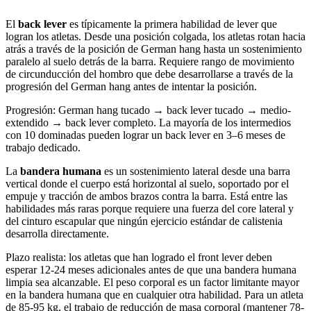
El
back lever
es típicamente la primera habilidad de lever que
logran los atletas. Desde una posición colgada, los atletas rotan hacia
atrás a través de la posición de German hang hasta un sostenimiento
paralelo al suelo detrás de la barra. Requiere rango de movimiento
de circunducción del hombro que debe desarrollarse a través de la
progresión del German hang antes de intentar la posición.
Progresión: German hang tucado → back lever tucado → medio-
extendido → back lever completo. La mayoría de los intermedios
con 10 dominadas pueden lograr un back lever en 3–6 meses de
trabajo dedicado.
La
bandera humana
es un sostenimiento lateral desde una barra
vertical donde el cuerpo está horizontal al suelo, soportado por el
empuje y tracción de ambos brazos contra la barra. Está entre las
habilidades más raras porque requiere una fuerza del core lateral y
del cinturo escapular que ningún ejercicio estándar de calistenia
desarrolla directamente.
Plazo realista: los atletas que han logrado el front lever deben
esperar 12-24 meses adicionales antes de que una bandera humana
limpia sea alcanzable. El peso corporal es un factor limitante mayor
en la bandera humana que en cualquier otra habilidad. Para un atleta
de 85-95 kg, el trabajo de reducción de masa corporal (mantener 78-