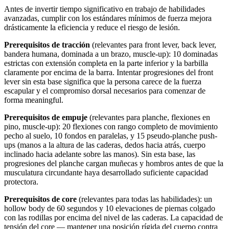
Antes de invertir tiempo significativo en trabajo de habilidades
avanzadas, cumplir con los estándares mínimos de fuerza mejora
drásticamente la eficiencia y reduce el riesgo de lesión.
Prerequisitos de tracción
(relevantes para front lever, back lever,
bandera humana, dominada a un brazo, muscle-up): 10 dominadas
estrictas con extensión completa en la parte inferior y la barbilla
claramente por encima de la barra. Intentar progresiones del front
lever sin esta base significa que la persona carece de la fuerza
escapular y el compromiso dorsal necesarios para comenzar de
forma meaningful.
Prerequisitos de empuje
(relevantes para planche, flexiones en
pino, muscle-up): 20 flexiones con rango completo de movimiento
pecho al suelo, 10 fondos en paralelas, y 15 pseudo-planche push-
ups (manos a la altura de las caderas, dedos hacia atrás, cuerpo
inclinado hacia adelante sobre las manos). Sin esta base, las
progresiones del planche cargan muñecas y hombros antes de que la
musculatura circundante haya desarrollado suficiente capacidad
protectora.
Prerequisitos de core
(relevantes para todas las habilidades): un
hollow body de 60 segundos y 10 elevaciones de piernas colgado
con las rodillas por encima del nivel de las caderas. La capacidad de
tensión del core — mantener una posición rígida del cuerpo contra