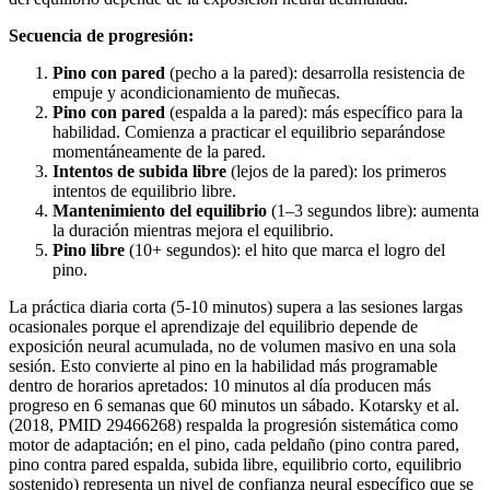
Secuencia de progresión:
Pino con pared
(pecho a la pared): desarrolla resistencia de
empuje y acondicionamiento de muñecas.
Pino con pared
(espalda a la pared): más específico para la
habilidad. Comienza a practicar el equilibrio separándose
momentáneamente de la pared.
Intentos de subida libre
(lejos de la pared): los primeros
intentos de equilibrio libre.
Mantenimiento del equilibrio
(1–3 segundos libre): aumenta
la duración mientras mejora el equilibrio.
Pino libre
(10+ segundos): el hito que marca el logro del
pino.
La práctica diaria corta (5-10 minutos) supera a las sesiones largas
ocasionales porque el aprendizaje del equilibrio depende de
exposición neural acumulada, no de volumen masivo en una sola
sesión. Esto convierte al pino en la habilidad más programable
dentro de horarios apretados: 10 minutos al día producen más
progreso en 6 semanas que 60 minutos un sábado. Kotarsky et al.
(2018, PMID 29466268) respalda la progresión sistemática como
motor de adaptación; en el pino, cada peldaño (pino contra pared,
pino contra pared espalda, subida libre, equilibrio corto, equilibrio
sostenido) representa un nivel de confianza neural específico que se