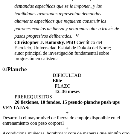
demandas específicas que se le imponen, y las
habilidades avanzadas representan demandas
altamente específicas que requieren construir los
patrones exactos de fuerza y neuromuscular a través de
"
pasos progresivos deliberados.
Christopher J. Kotarsky, PhD
Científico del
Ejercicio, Universidad Estatal de Dakota del Norte;
autor principal de investigación fundamental sobre
progresión en calistenia
Planche
01
DIFICULTAD
Elite
PLAZO
12–36 meses
PREREQUISITOS
20 flexiones, 10 fondos, 15 pseudo-planche push-ups
VENTAJAS:
+
Desarrolla el mayor nivel de fuerza de empuje disponible en el
entrenamiento con peso corporal
+
Acondiciona muñecas, hombros y core de maneras que ningún otro