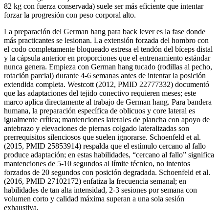
82 kg con fuerza conservada) suele ser más eficiente que intentar
forzar la progresión con peso corporal alto.
La preparación del German hang para back lever es la fase donde
más practicantes se lesionan. La extensión forzada del hombro con
el codo completamente bloqueado estresa el tendón del bíceps distal
y la cápsula anterior en proporciones que el entrenamiento estándar
nunca genera. Empieza con German hang tucado (rodillas al pecho,
rotación parcial) durante 4-6 semanas antes de intentar la posición
extendida completa. Westcott (2012, PMID 22777332) documentó
que las adaptaciones del tejido conectivo requieren meses; este
marco aplica directamente al trabajo de German hang. Para bandera
humana, la preparación específica de oblicuos y core lateral es
igualmente crítica; mantenciones laterales de plancha con apoyo de
antebrazo y elevaciones de piernas colgado lateralizadas son
prerrequisitos silenciosos que suelen ignorarse. Schoenfeld et al.
(2015, PMID 25853914) respalda que el estímulo cercano al fallo
produce adaptación; en estas habilidades, “cercano al fallo” significa
mantenciones de 5-10 segundos al límite técnico, no intentos
forzados de 20 segundos con posición degradada. Schoenfeld et al.
(2016, PMID 27102172) enfatiza la frecuencia semanal; en
habilidades de tan alta intensidad, 2-3 sesiones por semana con
volumen corto y calidad máxima superan a una sola sesión
exhaustiva.