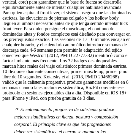
vertical, core) para garantizar que la base de fuerza se desarrolla
equilibradamente antes de intentar cualquier habilidad avanzada.
Para quien aspira al front lever, el sistema asegura que las dominadas
estrictas, las elevaciones de piernas colgado y los hollow body
lleguen al umbral necesario antes de que tenga sentido intentar tuck
front lever. Para quien persigue el muscle-up, el continuo de
dominadas altas y fondos completos está diseñado para converger en
los prerrequisitos exactos. Las sesiones de 1 a 10 minutos encajan en
cualquier horario, y el calendario automático introduce semanas de
descarga cada 4-6 semanas para permitir la adaptación del tejido
conectivo que Westcott (2012, PMID 22777332) identificó como el
factor limitante más frecuente. Los 32 badges desbloqueables
marcan hitos reales del viaje calisténico: primera dominada estricta,
10 flexiones diamante consecutivas, primer muscle-up, primer pino
libre de 10 segundos. Kotarsky et al. (2018, PMID 29466268)
validó que la calistenia progresiva produce ganancias medibles en 8
semanas cuando la estructura es sistemática; RazFit convierte ese
protocolo en sesiones ejecutables día a día. Disponible en iOS 18+
para iPhone y iPad, con prueba gratuita de 3 días.
"
El entrenamiento progresivo de calistenia produce
mejoras significativas en fuerza, postura y composición
corporal. El principio clave es que las progresiones
deben ser sistemáticas: el cuerpo se adapta a las