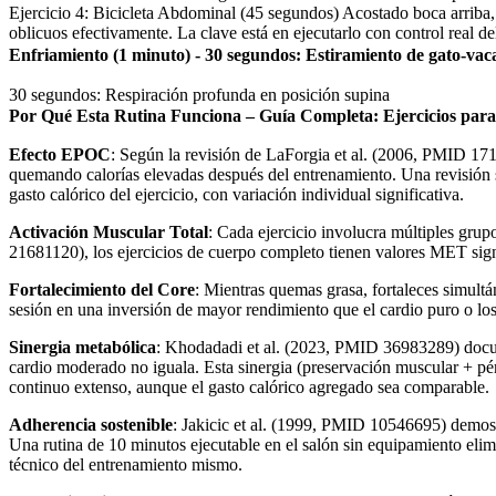
Ejercicio 4: Bicicleta Abdominal (45 segundos) Acostado boca arriba, ll
oblicuos efectivamente. La clave está en ejecutarlo con control real
Enfriamiento (1 minuto) - 30 segundos: Estiramiento de gato-vac
30 segundos: Respiración profunda en posición supina
Por Qué Esta Rutina Funciona – Guía Completa: Ejercicios pa
Efecto EPOC
: Según la revisión de LaForgia et al. (2006, PMID 171
quemando calorías elevadas después del entrenamiento. Una revisión
gasto calórico del ejercicio, con variación individual significativa.
Activación Muscular Total
: Cada ejercicio involucra múltiples gr
21681120), los ejercicios de cuerpo completo tienen valores MET sign
Fortalecimiento del Core
: Mientras quemas grasa, fortaleces simult
sesión en una inversión de mayor rendimiento que el cardio puro o lo
Sinergia metabólica
: Khodadadi et al. (2023, PMID 36983289) docume
cardio moderado no iguala. Esta sinergia (preservación muscular + pé
continuo extenso, aunque el gasto calórico agregado sea comparable.
Adherencia sostenible
: Jakicic et al. (1999, PMID 10546695) demost
Una rutina de 10 minutos ejecutable en el salón sin equipamiento elim
técnico del entrenamiento mismo.