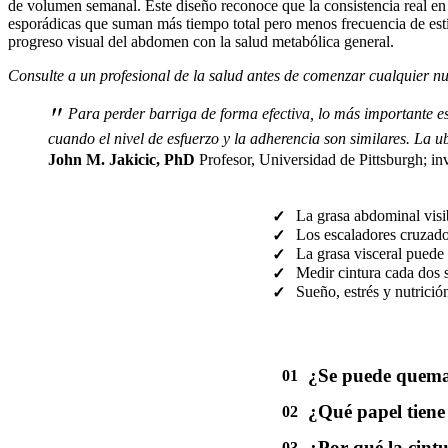
de volumen semanal. Este diseño reconoce que la consistencia real en
esporádicas que suman más tiempo total pero menos frecuencia de estí
progreso visual del abdomen con la salud metabólica general.
Consulte a un profesional de la salud antes de comenzar cualquier nu
"
Para perder barriga de forma efectiva, lo más importante es
cuando el nivel de esfuerzo y la adherencia son similares. La
John M. Jakicic, PhD
Profesor, Universidad de Pittsburgh; inv
La grasa abdominal visib
✓
Los escaladores cruzado
✓
La grasa visceral puede
✓
Medir cintura cada dos 
✓
Sueño, estrés y nutrició
✓
¿Se puede quemar
01
¿Qué papel tiene 
02
¿Por qué la cint
03