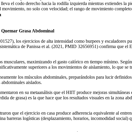
eva el codo derecho hacia la rodilla izquierda mientras extiendes la pie
 del movimiento, no solo con velocidad; el rango de movimiento complet
a
ra Quemar Grasa Abdominal
01527), los ejercicios de alta intensidad como burpees y escaladores 
 sistemática de Panissa et al. (2021, PMID 32656951) confirma que el
upos musculares, maximizando el gasto calórico en tiempo mínimo. Segú
ificativamente superiores a los movimientos de aislamiento, lo que se 
áneamente los músculos abdominales, preparándolos para lucir definidos
s abdominales aislados.
ntaron en su metaanálisis que el HIIT produce mejoras simultáneas en m
rdida de grasa) es la que hace que los resultados visuales en la zona 
raron que el ejercicio en casa produce adherencia equivalente al entren
ina barreras logísticas (desplazamiento, horarios, incomodidad social) 