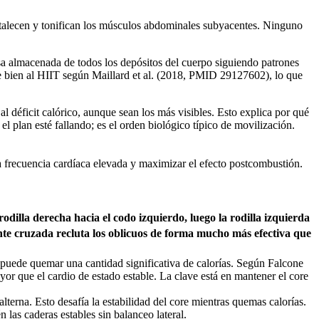
ortalecen y tonifican los músculos abdominales subyacentes. Ninguno
asa almacenada de todos los depósitos del cuerpo siguiendo patrones
te bien al HIIT según Maillard et al. (2018, PMID 29127602), lo que
 déficit calórico, aunque sean los más visibles. Esto explica por qué
 plan esté fallando; es el orden biológico típico de movilización.
la frecuencia cardíaca elevada y maximizar el efecto postcombustión.
dilla derecha hacia el codo izquierdo, luego la rodilla izquierda
nte cruzada recluta los oblicuos de forma mucho más efectiva que
s puede quemar una cantidad significativa de calorías. Según Falcone
 que el cardio de estado estable. La clave está en mantener el core
erna. Esto desafía la estabilidad del core mientras quemas calorías.
las caderas estables sin balanceo lateral.