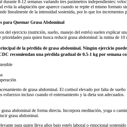
neal durante 8-12 semanas variando tres parámetros independientes: velo
dad evita la adaptación que aparece cuando se repite el mismo formato s
linealmente de la intensidad sostenida, por lo que los incrementos pr
cios para Quemar Grasa Abdominal
s del ejercicio (nutrición, sueño, manejo del estrés) suelen explicar u
e prioridades para quien busca reducir grasa abdominal: la rutina de 10 m
r principal de la pérdida de grasa abdominal. Ningún ejercicio pue
 CDC recomiendan una pérdida gradual de 0.5-1 kg por semana como
tenible
na
uperación
acenamiento de grasa abdominal. El cortisol elevado por falta de sueño
us esfuerzos incluso cuando el entrenamiento y la dieta son adecuados.
grasa abdominal de forma directa. Incorpora meditación, yoga o camina
ducir grasa abdominal.
elevante para quien lleva años bajo estrés laboral o emocional sostenido s