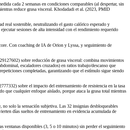
 medida cada 2 semanas en condiciones comparables (al despertar, sin
ientras reduce grasa visceral. Khodadadi et al. (2023, PMID
d real sostenible, neutralizando el gasto calórico esperado y
ejecutar sesiones de alta intensidad con el rendimiento requerido
 core. Con coaching de IA de Orion y Lyssa, y seguimiento de
 29127602) sobre reducción de grasa visceral: combina movimientos
abdominal, escaladores cruzados) en ratios trabajo/descanso que
 repeticiones completadas, garantizando que el estímulo sigue siendo
2777332) sobre el impacto del entrenamiento de resistencia en la tasa
o que cualquier enfoque aislado, porque ataca la grasa total mientras
e, no solo la sensación subjetiva. Las 32 insignias desbloqueables
ierten días sueltos de entrenamiento en evidencia acumulada de
as ventanas disponibles (3, 5 o 10 minutos) sin perder el seguimiento