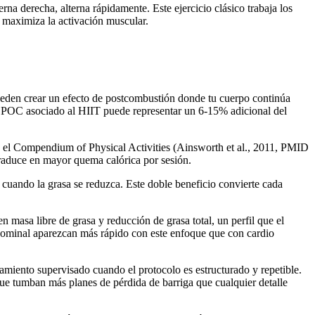
rna derecha, alterna rápidamente. Este ejercicio clásico trabaja los
o maximiza la activación muscular.
pueden crear un efecto de postcombustión donde tu cuerpo continúa
 EPOC asociado al HIIT puede representar un 6-15% adicional del
n el Compendium of Physical Activities (Ainsworth et al., 2011, PMID
traduce en mayor quema calórica por sesión.
 cuando la grasa se reduzca. Este doble beneficio convierte cada
asa libre de grasa y reducción de grasa total, un perfil que el
abdominal aparezcan más rápido con este enfoque que con cardio
amiento supervisado cuando el protocolo es estructurado y repetible.
que tumban más planes de pérdida de barriga que cualquier detalle