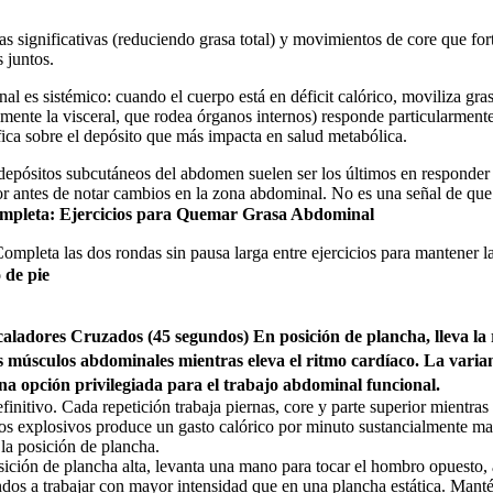
as significativas (reduciendo grasa total) y movimientos de core que f
 juntos.
nal es sistémico: cuando el cuerpo está en déficit calórico, moviliza gr
mente la visceral, que rodea órganos internos) responde particularmen
ífica sobre el depósito que más impacta en salud metabólica.
depósitos subcutáneos del abdomen suelen ser los últimos en responder al
r antes de notar cambios en la zona abdominal. No es una señal de que el
mpleta: Ejercicios para Quemar Grasa Abdominal
Completa las dos rondas sin pausa larga entre ejercicios para mantener 
 de pie
ladores Cruzados (45 segundos) En posición de plancha, lleva la ro
os músculos abdominales mientras eleva el ritmo cardíaco. La varia
una opción privilegiada para el trabajo abdominal funcional.
finitivo. Cada repetición trabaja piernas, core y parte superior mientra
 explosivos produce un gasto calórico por minuto sustancialmente mayor
 la posición de plancha.
ón de plancha alta, levanta una mano para tocar el hombro opuesto, alt
os a trabajar con mayor intensidad que en una plancha estática. Mantén 