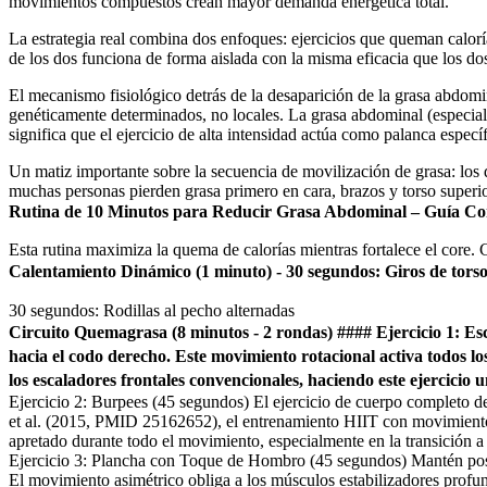
movimientos compuestos crean mayor demanda energética total.
La estrategia real combina dos enfoques: ejercicios que queman calorí
de los dos funciona de forma aislada con la misma eficacia que los dos
El mecanismo fisiológico detrás de la desaparición de la grasa abdomi
genéticamente determinados, no locales. La grasa abdominal (especial
significa que el ejercicio de alta intensidad actúa como palanca espec
Un matiz importante sobre la secuencia de movilización de grasa: los 
muchas personas pierden grasa primero en cara, brazos y torso superio
Rutina de 10 Minutos para Reducir Grasa Abdominal – Guía Co
Esta rutina maximiza la quema de calorías mientras fortalece el core. 
Calentamiento Dinámico (1 minuto) - 30 segundos: Giros de torso
30 segundos: Rodillas al pecho alternadas
Circuito Quemagrasa (8 minutos - 2 rondas) #### Ejercicio 1: Esca
hacia el codo derecho. Este movimiento rotacional activa todos l
los escaladores frontales convencionales, haciendo este ejercicio 
Ejercicio 2: Burpees (45 segundos) El ejercicio de cuerpo completo de
et al. (2015, PMID 25162652), el entrenamiento HIIT con movimientos
apretado durante todo el movimiento, especialmente en la transición a
Ejercicio 3: Plancha con Toque de Hombro (45 segundos) Mantén posici
El movimiento asimétrico obliga a los músculos estabilizadores profund