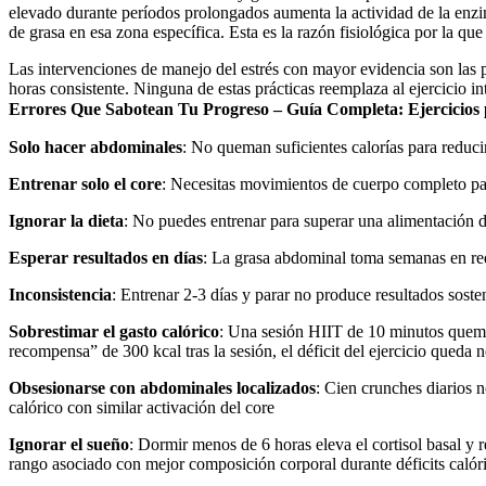
elevado durante períodos prolongados aumenta la actividad de la enz
de grasa en esa zona específica. Esta es la razón fisiológica por la 
Las intervenciones de manejo del estrés con mayor evidencia son las prá
horas consistente. Ninguna de estas prácticas reemplaza al ejercicio i
Errores Que Sabotean Tu Progreso – Guía Completa: Ejercicio
Solo hacer abdominales
: No queman suficientes calorías para reduci
Entrenar solo el core
: Necesitas movimientos de cuerpo completo para
Ignorar la dieta
: No puedes entrenar para superar una alimentación d
Esperar resultados en días
: La grasa abdominal toma semanas en redu
Inconsistencia
: Entrenar 2-3 días y parar no produce resultados soste
Sobrestimar el gasto calórico
: Una sesión HIIT de 10 minutos que
recompensa” de 300 kcal tras la sesión, el déficit del ejercicio queda n
Obsesionarse con abdominales localizados
: Cien crunches diarios n
calórico con similar activación del core
Ignorar el sueño
: Dormir menos de 6 horas eleva el cortisol basal y 
rango asociado con mejor composición corporal durante déficits caló