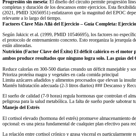
Progresión sin meseta
: El diseño del circuito permite progresión li
completas y duración de los descansos entre ejercicios. Esta flexibili
(2021, PMID 32656951) enfatizaron que la magnitud del EPOC depende 
relevante a lo largo del tiempo.
Factores Clave Más Allá del Ejercicio – Guía Completa: Ejerci
Según Jakicic et al. (1999, PMID 10546695), los factores no específico
el protocolo de entrenamiento concreto. Esto reorganiza la jerarquía d
están alineadas.
Nutrición (Factor Clave del Éxito) El déficit calórico es el moto
ambos produce resultados que ninguno logra solo. Las guías del
Reduce calorías en 300-500 diarias creando un déficit manejable y sos
Prioriza proteína magra y vegetales en cada comida principal
Limita azúcares añadidos y alimentos procesados que elevan la insuli
Mantén hidratación adecuada (2-3 litros diarios) ### Descanso y Rec
El sueño de calidad (7-9 horas) regula hormonas que controlan el alm
peligrosa para la salud metabólica. La falta de sueño puede sabotear t
Manejo del Estrés
El cortisol elevado (hormona del estrés) promueve almacenamiento de 
opcional: es una pieza fundamental de cualquier plan efectivo para re
La relación entre cortisol crónico y grasa visceral es particularmente r