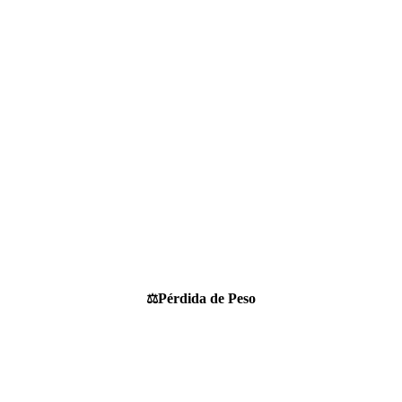
Pérdida de Peso
⚖️
Ataca la grasa
abdominal con estos
ejercicios en casa