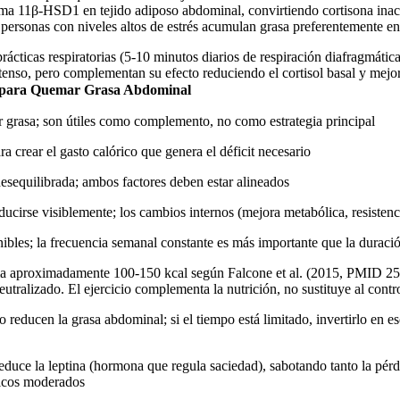
ima 11β-HSD1 en tejido adiposo abdominal, convirtiendo cortisona inac
que personas con niveles altos de estrés acumulan grasa preferentemente 
cticas respiratorias (5-10 minutos diarios de respiración diafragmática le
ntenso, pero complementan su efecto reduciendo el cortisol basal y mejora
s para Quemar Grasa Abdominal
r grasa; son útiles como complemento, no como estrategia principal
 crear el gasto calórico que genera el déficit necesario
esequilibrada; ambos factores deben estar alineados
cirse visiblemente; los cambios internos (mejora metabólica, resistenc
nibles; la frecuencia semanal constante es más importante que la duraci
ma aproximadamente 100-150 kcal según Falcone et al. (2015, PMID 2
eutralizado. El ejercicio complementa la nutrición, no sustituye al contr
o reducen la grasa abdominal; si el tiempo está limitado, invertirlo en
reduce la leptina (hormona que regula saciedad), sabotando tanto la pérd
ricos moderados