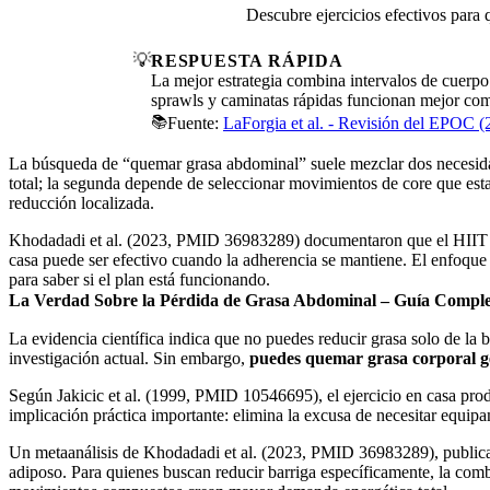
Descubre ejercicios efectivos para
💡
RESPUESTA RÁPIDA
La mejor estrategia combina intervalos de cuerpo
sprawls y caminatas rápidas funcionan mejor com
📚
Fuente:
LaForgia et al. - Revisión del EPOC (
La búsqueda de “quemar grasa abdominal” suele mezclar dos necesidades
total; la segunda depende de seleccionar movimientos de core que estab
reducción localizada.
Khodadadi et al. (2023, PMID 36983289) documentaron que el HIIT pu
casa puede ser efectivo cuando la adherencia se mantiene. El enfoque 
para saber si el plan está funcionando.
La Verdad Sobre la Pérdida de Grasa Abdominal – Guía Comple
La evidencia científica indica que no puedes reducir grasa solo de la 
investigación actual. Sin embargo,
puedes quemar grasa corporal g
Según Jakicic et al. (1999, PMID 10546695), el ejercicio en casa pro
implicación práctica importante: elimina la excusa de necesitar equi
Un metaanálisis de Khodadadi et al. (2023, PMID 36983289), publicado
adiposo. Para quienes buscan reducir barriga específicamente, la comb