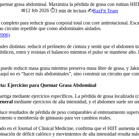
 quemar grasa abdominal. Maximiza la pérdida de grasa con rutinas HII
12 feb 2026
📅
⏱️
✍️
3 min de lectura
RazFit Team
 completo para reducir grasa corporal total con core antirotacional. Es
o circuito repetible que como abdominales aislados.
2006)
 distintas: reducir el perímetro de cintura y sentir que el abdomen tr
ilicen, roten y resistan el balanceo mientras el pulso se mantiene alto.
ede reducir masa grasa mientras preserva masa libre de grasa, y Jaki
aquí no es “hacer más abdominales”, sino construir un circuito que com
ta: Ejercicios para Quemar Grasa Abdominal
barriga mediante ejercicios específicos. La pérdida de grasa localizada
eneral
mediante ejercicios de alta intensidad, y el abdomen suele ser un
duce resultados de pérdida de peso comparables al entrenamiento superv
pamiento o membresía de gimnasio para ver cambios reales.
 en el Journal of Clinical Medicine, confirma que el HIIT aumenta sign
inación de déficit calórico y movimientos de alta intensidad resulta más