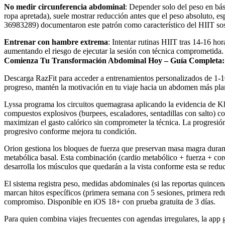
No medir circunferencia abdominal
: Depender solo del peso en bás
ropa apretada), suele mostrar reducción antes que el peso absoluto, 
36983289) documentaron este patrón como característico del HIIT so
Entrenar con hambre extrema
: Intentar rutinas HIIT tras 14-16 ho
aumentando el riesgo de ejecutar la sesión con técnica comprometida. 
Comienza Tu Transformación Abdominal Hoy – Guía Completa:
Descarga RazFit para acceder a entrenamientos personalizados de 1-1
progreso, mantén la motivación en tu viaje hacia un abdomen más pla
Lyssa programa los circuitos quemagrasa aplicando la evidencia de 
compuestos explosivos (burpees, escaladores, sentadillas con salto) c
maximizan el gasto calórico sin comprometer la técnica. La progresión
progresivo conforme mejora tu condición.
Orion gestiona los bloques de fuerza que preservan masa magra durante
metabólica basal. Esta combinación (cardio metabólico + fuerza + core
desarrolla los músculos que quedarán a la vista conforme esta se redu
El sistema registra peso, medidas abdominales (si las reportas quincen
marcan hitos específicos (primera semana con 5 sesiones, primera re
compromiso. Disponible en iOS 18+ con prueba gratuita de 3 días.
Para quien combina viajes frecuentes con agendas irregulares, la app g