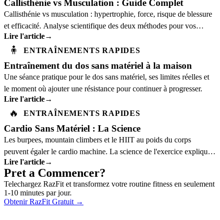
Callisthénie vs Musculation : Guide Complet
Callisthénie vs musculation : hypertrophie, force, risque de blessure
et efficacité. Analyse scientifique des deux méthodes pour vos
Lire l'article
→
objectifs spécifiques.
🧍
ENTRAÎNEMENTS RAPIDES
Entraînement du dos sans matériel à la maison
Une séance pratique pour le dos sans matériel, ses limites réelles et
le moment où ajouter une résistance pour continuer à progresser.
Lire l'article
→
🔥
ENTRAÎNEMENTS RAPIDES
Cardio Sans Matériel : La Science
Les burpees, mountain climbers et le HIIT au poids du corps
peuvent égaler le cardio machine. La science de l'exercice explique
Lire l'article
→
pourquoi.
Pret a Commencer?
Telechargez RazFit et transformez votre routine fitness en seulement
1-10 minutes par jour.
Obtenir RazFit Gratuit
→