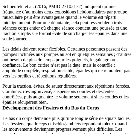
Schoenfeld et al. (2016, PMID 27102172) indiquent qu’une
fréquence d’au moins deux expositions hebdomadaires par groupe
musculaire peut être avantageuse quand le volume est réparti
intelligemment. Pour une débutante, cela peut ressembler à trois
séances corps entier où chaque séance contient une poussée et une
traction simple. Ce format évite de surcharger les épaules dans une
seule journée.
Les délais doivent rester flexibles. Certaines personnes passent des
pompes inclinées aux pompes au sol en quelques semaines ; d’autres
ont besoin de plus de temps pour les poignets, le gainage ou la
confiance. Le bon critère n’est pas la date, mais le contrôle :
amplitude complète, respiration stable, épaules qui ne remontent pas
vers les oreilles et répétitions régulières.
Pour la traction, évitez de sauter directement aux répétitions forcées.
Combinez rowing inversé, suspensions courtes et descentes
contrôlées, puis augmentez le volume seulement si les coudes et les
épaules récupèrent bien.
Développement des Fessiers et du Bas du Corps
Le bas du corps demande plus qu’une longue série de squats faciles.
Les fessiers, quadriceps et ischio-jambiers répondent mieux quand
les mouvements deviennent progressivement plus difficiles. Les