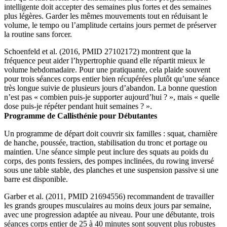
intelligente doit accepter des semaines plus fortes et des semaines
plus légères. Garder les mêmes mouvements tout en réduisant le
volume, le tempo ou l’amplitude certains jours permet de préserver
la routine sans forcer.
Schoenfeld et al. (2016, PMID 27102172) montrent que la
fréquence peut aider l’hypertrophie quand elle répartit mieux le
volume hebdomadaire. Pour une pratiquante, cela plaide souvent
pour trois séances corps entier bien récupérées plutôt qu’une séance
très longue suivie de plusieurs jours d’abandon. La bonne question
n’est pas « combien puis-je supporter aujourd’hui ? », mais « quelle
dose puis-je répéter pendant huit semaines ? ».
Programme de Callisthénie pour Débutantes
Un programme de départ doit couvrir six familles : squat, charnière
de hanche, poussée, traction, stabilisation du tronc et portage ou
maintien. Une séance simple peut inclure des squats au poids du
corps, des ponts fessiers, des pompes inclinées, du rowing inversé
sous une table stable, des planches et une suspension passive si une
barre est disponible.
Garber et al. (2011, PMID 21694556) recommandent de travailler
les grands groupes musculaires au moins deux jours par semaine,
avec une progression adaptée au niveau. Pour une débutante, trois
séances corps entier de 25 à 40 minutes sont souvent plus robustes