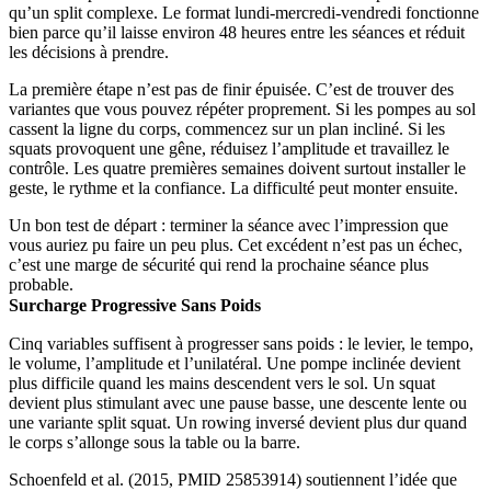
qu’un split complexe. Le format lundi-mercredi-vendredi fonctionne
bien parce qu’il laisse environ 48 heures entre les séances et réduit
les décisions à prendre.
La première étape n’est pas de finir épuisée. C’est de trouver des
variantes que vous pouvez répéter proprement. Si les pompes au sol
cassent la ligne du corps, commencez sur un plan incliné. Si les
squats provoquent une gêne, réduisez l’amplitude et travaillez le
contrôle. Les quatre premières semaines doivent surtout installer le
geste, le rythme et la confiance. La difficulté peut monter ensuite.
Un bon test de départ : terminer la séance avec l’impression que
vous auriez pu faire un peu plus. Cet excédent n’est pas un échec,
c’est une marge de sécurité qui rend la prochaine séance plus
probable.
Surcharge Progressive Sans Poids
Cinq variables suffisent à progresser sans poids : le levier, le tempo,
le volume, l’amplitude et l’unilatéral. Une pompe inclinée devient
plus difficile quand les mains descendent vers le sol. Un squat
devient plus stimulant avec une pause basse, une descente lente ou
une variante split squat. Un rowing inversé devient plus dur quand
le corps s’allonge sous la table ou la barre.
Schoenfeld et al. (2015, PMID 25853914) soutiennent l’idée que