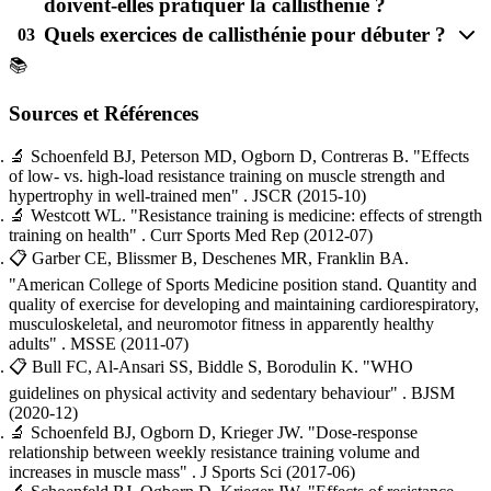
doivent-elles pratiquer la callisthénie ?
Quels exercices de callisthénie pour débuter ?
03
📚
Sources et Références
🔬
Schoenfeld BJ, Peterson MD, Ogborn D, Contreras B.
"Effects
of low- vs. high-load resistance training on muscle strength and
hypertrophy in well-trained men"
. JSCR
(2015-10)
🔬
Westcott WL.
"Resistance training is medicine: effects of strength
training on health"
. Curr Sports Med Rep
(2012-07)
📋
Garber CE, Blissmer B, Deschenes MR, Franklin BA.
"American College of Sports Medicine position stand. Quantity and
quality of exercise for developing and maintaining cardiorespiratory,
musculoskeletal, and neuromotor fitness in apparently healthy
adults"
. MSSE
(2011-07)
📋
Bull FC, Al-Ansari SS, Biddle S, Borodulin K.
"WHO
guidelines on physical activity and sedentary behaviour"
. BJSM
(2020-12)
🔬
Schoenfeld BJ, Ogborn D, Krieger JW.
"Dose-response
relationship between weekly resistance training volume and
increases in muscle mass"
. J Sports Sci
(2017-06)