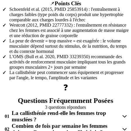
Points Clés
📌
Schoenfeld et al. (2015, PMID 25853914) : l'entraînement à
✓
charges faibles (type poids du corps) produit une hypertrophie
comparable aux charges lourdes à l'échec
Westcott (2012, PMID 22777332) : l'entraînement en résistance
✓
chez les femmes est associé à une augmentation de masse maigre
et une réduction de graisse corporelle
La peur de devenir « trop massive » est exagérée : le volume
✓
musculaire dépend surtout du stimulus, de la nutrition, du temps
et du contexte hormonal
L'OMS (Bull et al. 2020, PMID 33239350) recommande des
✓
activités de renforcement musculaire impliquant tous les grands
groupes musculaires 2+ jours par semaine
La callisthénie peut commencer sans équipement et progresser
✓
par l'angle, le tempo, l'amplitude et les variantes
❓
Questions Fréquemment Posées
3 questions répondues
La callisthénie rend-elle les femmes trop
01
musclées ?
Combien de fois par semaine les femmes
02