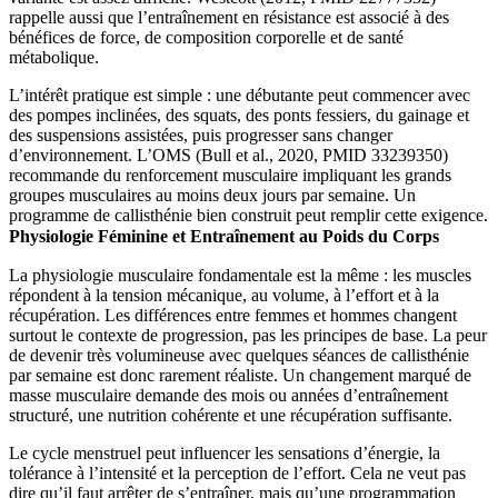
rappelle aussi que l’entraînement en résistance est associé à des
bénéfices de force, de composition corporelle et de santé
métabolique.
L’intérêt pratique est simple : une débutante peut commencer avec
des pompes inclinées, des squats, des ponts fessiers, du gainage et
des suspensions assistées, puis progresser sans changer
d’environnement. L’OMS (Bull et al., 2020, PMID 33239350)
recommande du renforcement musculaire impliquant les grands
groupes musculaires au moins deux jours par semaine. Un
programme de callisthénie bien construit peut remplir cette exigence.
Physiologie Féminine et Entraînement au Poids du Corps
La physiologie musculaire fondamentale est la même : les muscles
répondent à la tension mécanique, au volume, à l’effort et à la
récupération. Les différences entre femmes et hommes changent
surtout le contexte de progression, pas les principes de base. La peur
de devenir très volumineuse avec quelques séances de callisthénie
par semaine est donc rarement réaliste. Un changement marqué de
masse musculaire demande des mois ou années d’entraînement
structuré, une nutrition cohérente et une récupération suffisante.
Le cycle menstruel peut influencer les sensations d’énergie, la
tolérance à l’intensité et la perception de l’effort. Cela ne veut pas
dire qu’il faut arrêter de s’entraîner, mais qu’une programmation