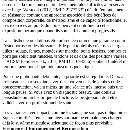
osseuse et la force musculaire deviennent plus difficiles à préserver
avec l’âge. Westcott (2012, PMID 22777332) décrit l’entraînement
en résistance comme une approche associée à des bénéfices de
composition corporelle, de métabolisme et de capacité fonctionnelle.
Les exercices au poids du corps peuvent contribuer à cette
exposition mécanique quand ils sont suffisamment progressifs.
La callisthénie ne doit pas être présentée comme une garantie contre
l’ostéoporose ou les blessures. Elle peut toutefois créer des charges
utiles : squats, fentes, montées sur marche, ponts fessiers, pompes et
portages sollicitent muscles, tendons et os dans des positions variées.
L’ACSM (Garber et al., 2011, PMID 21694556) soutient l’intérêt du
renforcement pour l’aptitude musculosquelettique.
Pour une pratiquante débutante, la priorité est la régularité. Deux à
trois séances par semaine, avec des mouvements de jambes et de
poussée/traction, valent mieux qu’une séance très intense puis une
longue pause. Si vous avez un diagnostic osseux, une douleur
persistante ou un historique de fracture, la progression doit être
validée avec un professionnel de santé.
Les variantes avec impact, comme les sauts, ne sont pas obligatoires.
Squats contrôlés, fentes, montées sur marche et maintiens chargent
déjà le système musculosquelettique de façon plus prévisible.
Fréquence d’Entraînement et Récupération