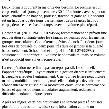
Deux formats couvrent la majorité des besoins. Le premier est un
corps entier trois jours par semaine : 30 à 45 minutes, avec squat ou
fente, charnière de hanche, poussée, traction et gainage. Le second
est un haut/bas quatre jours par semaine : deux séances haut du
corps, deux séances bas du corps, avec un volume plus réparti.
Garber et al. (2011, PMID 21694556) recommandent de prévoir une
récupération suffisante entre les séances exigeantes pour les mêmes
groupes musculaires. Concrètement, évitez d’enchaîner deux jours
très durs de poussée ou deux jours très durs de jambes si la qualité
baisse nettement. Schoenfeld et al. (2017, PMID 27433992)
soutiennent l’importance du volume hebdomadaire, mais ce volume
n’est productif que s’il est récupérable.
La récupération ne se limite pas au repos passif. Le sommeil,
l’apport énergétique, l’hydratation et la gestion du stress influencent
la capacité à répéter l’entraînement. Une journée légère peut inclure
marche, mobilité ou technique, mais elle ne doit pas devenir une
séance intense déguisée. Si la motivation chute, que la performance
baisse et que les douleurs articulaires augmentent, réduisez la
difficulté pendant quelques jours.
Après les règles, certaines pratiquantes se sentent prêtes à pousser
plus fort ; d’autres non. Utilisez cette information comme un