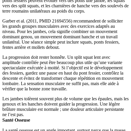
ponts fessiers peuvent évoluer vers des ponts une jambe, les squats
vers des split squats, et les charnières de hanche vers des soulevés de
terre roumains unilatéraux au poids du corps.
Garber et al. (2011, PMID 21694556) recommandent de solliciter
les grands groupes musculaires avec des exercices adaptés au
niveau. Pour les jambes, cela signifie combiner un mouvement
dominant genou, un mouvement dominant hanche et un travail
unilatéral. Une séance simple peut inclure squats, ponts fessiers,
fentes arrière et mollets debout.
La progression doit rester honnête. Un split squat lent avec
amplitude contrôlée peut être beaucoup plus utile qu’une variante
spectaculaire exécutée à moitié. Si l’objectif est le développement
des fessiers, gardez une pause en haut du pont fessier, contrôlez la
descente et évitez de transformer chaque répétition en mouvement
lombaire. La sensation musculaire ne suffit pas, mais elle aide à
vérifier que la bonne zone travaille.
Les jambes tolèrent souvent plus de volume que les épaules, mais les
genoux et les hanches doivent guider la progression. Une légère
brûlure musculaire est normale ; une douleur articulaire persistante
ne l’est pas.
Santé Osseuse
La santé osseuse est un angle important, surtout parce que la masse