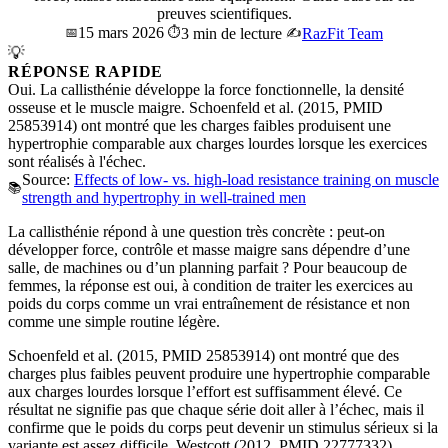
preuves scientifiques.
15 mars 2026
📅
⏱️
3 min de lecture
✍️
RazFit Team
💡
RÉPONSE RAPIDE
Oui. La callisthénie développe la force fonctionnelle, la densité
osseuse et le muscle maigre. Schoenfeld et al. (2015, PMID
25853914) ont montré que les charges faibles produisent une
hypertrophie comparable aux charges lourdes lorsque les exercices
sont réalisés à l'échec.
Source:
Effects of low- vs. high-load resistance training on muscle
📚
strength and hypertrophy in well-trained men
La callisthénie répond à une question très concrète : peut-on
développer force, contrôle et masse maigre sans dépendre d’une
salle, de machines ou d’un planning parfait ? Pour beaucoup de
femmes, la réponse est oui, à condition de traiter les exercices au
poids du corps comme un vrai entraînement de résistance et non
comme une simple routine légère.
Schoenfeld et al. (2015, PMID 25853914) ont montré que des
charges plus faibles peuvent produire une hypertrophie comparable
aux charges lourdes lorsque l’effort est suffisamment élevé. Ce
résultat ne signifie pas que chaque série doit aller à l’échec, mais il
confirme que le poids du corps peut devenir un stimulus sérieux si la
variante est assez difficile. Westcott (2012, PMID 22777332)