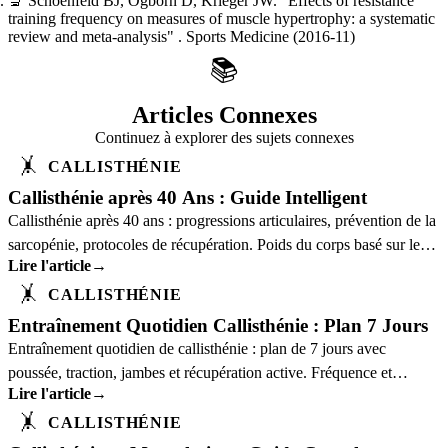
🔬
Schoenfeld BJ, Ogborn D, Krieger JW.
"Effects of resistance
training frequency on measures of muscle hypertrophy: a systematic
review and meta-analysis"
. Sports Medicine
(2016-11)
📚
Articles Connexes
Continuez à explorer des sujets connexes
🤸
CALLISTHÉNIE
Callisthénie après 40 Ans : Guide Intelligent
Callisthénie après 40 ans : progressions articulaires, prévention de la
sarcopénie, protocoles de récupération. Poids du corps basé sur les
Lire l'article
→
preuves.
🤸
CALLISTHÉNIE
Entraînement Quotidien Callisthénie : Plan 7 Jours
Entraînement quotidien de callisthénie : plan de 7 jours avec
poussée, traction, jambes et récupération active. Fréquence et
Lire l'article
→
volume basés sur la science.
🤸
CALLISTHÉNIE