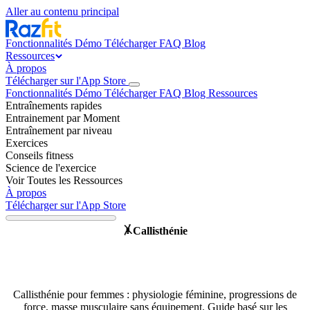
Aller au contenu principal
Fonctionnalités
Démo
Télécharger
FAQ
Blog
Ressources
À propos
Télécharger sur l'App Store
Fonctionnalités
Démo
Télécharger
FAQ
Blog
Ressources
Entraînements rapides
Entrainement par Moment
Entraînement par niveau
Exercices
Conseils fitness
Science de l'exercice
Voir Toutes les Ressources
À propos
Télécharger sur l'App Store
Callisthénie
🤸
Callisthénie au féminin : ce que
dit la science
Callisthénie pour femmes : physiologie féminine, progressions de
force, masse musculaire sans équipement. Guide basé sur les