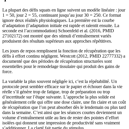
La plupart des défis squats en ligne suivent un modèle linéaire : jour
1 = 50, jour 2 = 55, continuant jusqu’au jour 30 = 250. Ce format
ignore deux réalités physiologiques. La première est la courbe
d’adaptation (l’adaptation initiale est rapide et ralentit ensuite. La
seconde est l’accommodation) Schoenfeld et al. (2016, PMID
27102172) ont montré que des stimuli d’entraînement variés
produisent des résultats supérieurs aux approches répétitives.
Les jours de repos remplissent la fonction de récupération que les
défis à effort continu négligent. Westcott (2012, PMID 22777332) a
documenté que des périodes de récupération structurées sont
essentielles pour le remodelage tissulaire qui produit des gains de
force.
La variable la plus souvent négligée ici, c’est la répétabilité. Un
protocole peut sembler efficace sur le papier et échouer dans la vie
réelle s’il génère trop de fatigue, trop de préparation ou trop
d’incertitude sur l’étape suivante. L’approche la plus solide est
généralement celle qui offre une dose claire, une fin claire et un coût
de récupération que l’on peut absorber dès le lendemain ou plus tard
dans la semaine. C’est ainsi que les séances courtes deviennent un
volume d’entraînement utile au lieu de rester des pointes d’effort
isolées qui donnent une impression de productivité sans vraiment
s’additionner. La clarté fait partie du stimulus.