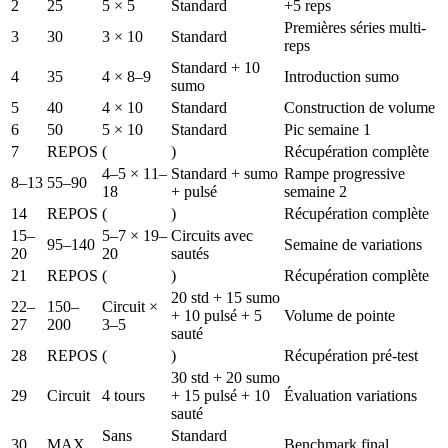
2
25
5 × 5
Standard
+5 reps
Premières séries multi-
3
30
3 × 10
Standard
reps
Standard + 10
4
35
4 × 8–9
Introduction sumo
sumo
5
40
4 × 10
Standard
Construction de volume
6
50
5 × 10
Standard
Pic semaine 1
7
REPOS
(
)
Récupération complète
4–5 × 11–
Standard + sumo
Rampe progressive
8–13
55–90
18
+ pulsé
semaine 2
14
REPOS
(
)
Récupération complète
15–
5–7 × 19–
Circuits avec
95–140
Semaine de variations
20
20
sautés
21
REPOS
(
)
Récupération complète
20 std + 15 sumo
22–
150–
Circuit ×
+ 10 pulsé + 5
Volume de pointe
27
200
3–5
sauté
28
REPOS
(
)
Récupération pré-test
30 std + 20 sumo
29
Circuit
4 tours
+ 15 pulsé + 10
Évaluation variations
sauté
Sans
Standard
30
MAX
Benchmark final