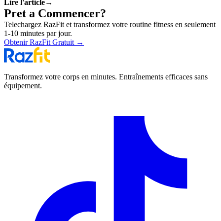
Lire l'article
→
dominent en correction de forme.
Pret a Commencer?
Telechargez RazFit et transformez votre routine fitness en seulement
1-10 minutes par jour.
Obtenir RazFit Gratuit
→
Transformez votre corps en minutes. Entraînements efficaces sans
équipement.