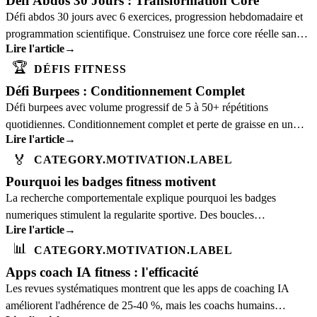
Défi Abdos 30 Jours : Transformation Core
Défi abdos 30 jours avec 6 exercices, progression hebdomadaire et
programmation scientifique. Construisez une force core réelle sans
Lire l'article
→
équipement.
🏆
DÉFIS FITNESS
Défi Burpees : Conditionnement Complet
Défi burpees avec volume progressif de 5 à 50+ répétitions
quotidiennes. Conditionnement complet et perte de graisse en un
Lire l'article
→
seul exercice.
🏅
CATEGORY.MOTIVATION.LABEL
Pourquoi les badges fitness motivent
La recherche comportementale explique pourquoi les badges
numeriques stimulent la regularite sportive. Des boucles
Lire l'article
→
dopaminergiques au gradient de but.
📊
CATEGORY.MOTIVATION.LABEL
Apps coach IA fitness : l'efficacité
Les revues systématiques montrent que les apps de coaching IA
améliorent l'adhérence de 25-40 %, mais les coachs humains