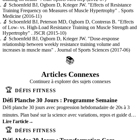
🔬
Schoenfeld BJ, Ogborn D, Krieger JW.
"Effects of Resistance
Training Frequency on Measures of Muscle Hypertrophy"
. Sports
Medicine
(2016-11)
🔬
Schoenfeld BJ, Peterson MD, Ogborn D, Contreras B.
"Effects
of Low- vs. High-Load Resistance Training on Muscle Strength and
Hypertrophy"
. JSCR
(2015-10)
🔬
Schoenfeld BJ, Ogborn D, Krieger JW.
"Dose-response
relationship between weekly resistance training volume and
increases in muscle mass"
. Journal of Sports Sciences
(2017-06)
📚
Articles Connexes
Continuez à explorer des sujets connexes
🏆
DÉFIS FITNESS
Défi Planche 30 Jours : Programme Semaine
Défi planche 30 jours avec progression hebdomadaire de 20s à 3
minutes. Plan basé sur la science avec variations, repos et guide de
Lire l'article
→
posture pour un core solide.
🏆
DÉFIS FITNESS