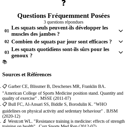
❓
Questions Fréquemment Posées
3 questions répondues
Les squats seuls peuvent-ils développer les
01
muscles des jambes ?
Combien de squats par jour sont efficaces ?
02
Les squats quotidiens sont-ils sûrs pour les
03
genoux ?
📚
Sources et Références
📋
Garber CE, Blissmer B, Deschenes MR, Franklin BA.
"American College of Sports Medicine position stand. Quantity and
quality of exercise"
. MSSE
(2011-07)
📋
Bull FC, Al-Ansari SS, Biddle S, Borodulin K.
"WHO
guidelines on physical activity and sedentary behaviour"
. BJSM
(2020-12)
🔬
Westcott WL.
"Resistance training is medicine: effects of strength
training on health"
. Curr Sports Med Rep
(2012-07)