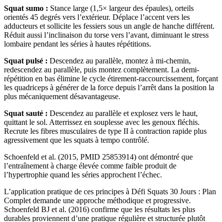
Squat sumo :
Stance large (1,5× largeur des épaules), orteils
orientés 45 degrés vers l’extérieur. Déplace l’accent vers les
adducteurs et sollicite les fessiers sous un angle de hanche différent.
Réduit aussi l’inclinaison du torse vers l’avant, diminuant le stress
lombaire pendant les séries à hautes répétitions.
Squat pulsé :
Descendez au parallèle, montez à mi-chemin,
redescendez au parallèle, puis montez complètement. La demi-
répétition en bas élimine le cycle étirement-raccourcissement, forçant
les quadriceps à générer de la force depuis l’arrêt dans la position la
plus mécaniquement désavantageuse.
Squat sauté :
Descendez au parallèle et explosez vers le haut,
quittant le sol. Atterrissez en souplesse avec les genoux fléchis.
Recrute les fibres musculaires de type II à contraction rapide plus
agressivement que les squats à tempo contrôlé.
Schoenfeld et al. (2015, PMID 25853914) ont démontré que
l’entraînement à charge élevée comme faible produit de
l’hypertrophie quand les séries approchent l’échec.
L’application pratique de ces principes à Défi Squats 30 Jours : Plan
Complet demande une approche méthodique et progressive.
Schoenfeld BJ et al. (2016) confirme que les résultats les plus
durables proviennent d’une pratique régulière et structurée plutôt