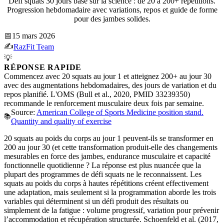
Défi squats 30 jours basé sur la science : de 20 à 200+ répétitions.
Progression hebdomadaire avec variations, repos et guide de forme
pour des jambes solides.
📅
15 mars 2026
✍️
RazFit Team
💡
RÉPONSE RAPIDE
Commencez avec 20 squats au jour 1 et atteignez 200+ au jour 30
avec des augmentations hebdomadaires, des jours de variation et du
repos planifié. L'OMS (Bull et al., 2020, PMID 33239350)
recommande le renforcement musculaire deux fois par semaine.
Source:
American College of Sports Medicine position stand.
📚
Quantity and quality of exercise
20 squats au poids du corps au jour 1 peuvent-ils se transformer en
200 au jour 30 (et cette transformation produit-elle des changements
mesurables en force des jambes, endurance musculaire et capacité
fonctionnelle quotidienne ? La réponse est plus nuancée que la
plupart des programmes de défi squats ne le reconnaissent. Les
squats au poids du corps à hautes répétitions créent effectivement
une adaptation, mais seulement si la programmation aborde les trois
variables qui déterminent si un défi produit des résultats ou
simplement de la fatigue : volume progressif, variation pour prévenir
l’accommodation et récupération structurée. Schoenfeld et al. (2017,