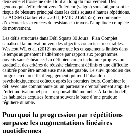
deuxième et troisième orteil tout au long du mouvement. Des
genoux qui s’effondrent vers l’intérieur (valgus) sous fatigue sont le
risque de blessure principal dans les défis squats à hautes répétitions.
La ACSM (Garber et al., 2011, PMID 21694556) recommande
d’exécuter les exercices de résistance à travers l’amplitude complète
de mouvement.
Les défis structurés dans Défi Squats 30 Jours : Plan Complet
canalisent la motivation vers des objectifs concrets et mesurables.
Westcott WL et al. (2012) montre que les engagements limités dans
le temps augmentent l’adhérence par rapport aux programmes
ouverts sans échéance. Un défi bien conçu inclut une progression
graduelle, des critères de réussite clairement définis et une difficulté
calibrée pour être ambitieuse mais atteignable. Le suivi quotidien des
progrès crée un effet d’engagement qui rend l’abandon
psychologiquement coûteux après les premiers jours. Combiner le
défi avec une communauté ou un partenaire d’entraînement amplifie
l’effet motivationnel par la responsabilité mutuelle. À la fin du défi,
les habitudes acquises forment souvent la base d’une pratique
régulière durable.
Pourquoi la progression par répétitions
surpasse les augmentations linéaires
quotidiennes