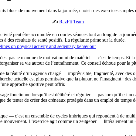
rts blocs de mouvement dans la journée, choisir des exercices simples et
✍️
RazFit Team
ivité peut être accumulée en courtes séances tout au long de la journée
s à des résultats de santé positifs. La régularité prime sur la durée.
ines on physical activity and sedentary behaviour
est pas le manque de motivation ni de matériel — c’est le temps. Et la 
organiser sa vie autour de l’entraînement. Ce conseil échoue pour la plup
 de la réalité d’un agenda chargé — imprévisible, fragmenté, avec des 
cherche actuelle est plus permissive que la plupart ne l’imaginent : des
’une approche sportive peut offrir.
e fonctionne lorsqu’il est délibéré et régulier — pas lorsqu’il est occasi
 que de tenter de créer des créneaux protégés dans un emploi du temps dé
ue — c’est un ensemble de cycles imbriqués qui répondent à de multiple
le, le mouvement. L’exercice agit comme un zeitgeber — littéralement un