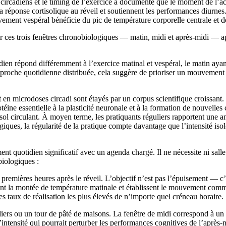
rcadiens et le timing de l’exercice a documenté que le moment de l’act
réponse cortisolique au réveil et soutiennent les performances diurnes
vement vespéral bénéficie du pic de température corporelle centrale et
r ces trois fenêtres chronobiologiques — matin, midi et après-midi — a
n répond différemment à l’exercice matinal et vespéral, le matin ayant d
oche quotidienne distribuée, cela suggère de prioriser un mouvement plu
en microdoses circadi sont étayés par un corpus scientifique croissant. 
e essentielle à la plasticité neuronale et à la formation de nouvelles 
ol circulant. À moyen terme, les pratiquants réguliers rapportent une amé
ques, la régularité de la pratique compte davantage que l’intensité iso
quotidien significatif avec un agenda chargé. Il ne nécessite ni salle d
biologiques :
premières heures après le réveil. L’objectif n’est pas l’épuisement — c’
nent la montée de température matinale et établissent le mouvement comm
s taux de réalisation les plus élevés de n’importe quel créneau horaire.
iers ou un tour de pâté de maisons. La fenêtre de midi correspond à un
ntensité qui pourrait perturber les performances cognitives de l’après-