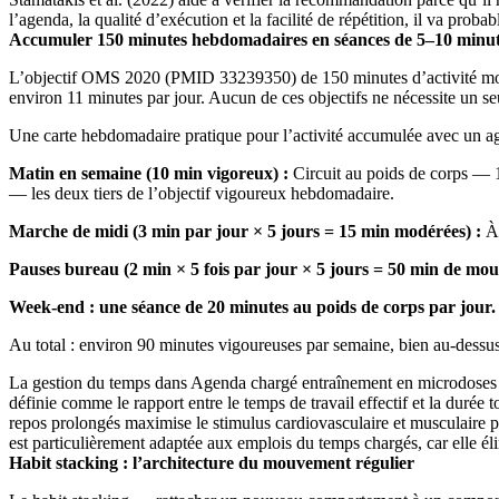
l’agenda, la qualité d’exécution et la facilité de répétition, il va prob
Accumuler 150 minutes hebdomadaires en séances de 5–10 minu
L’objectif OMS 2020 (PMID 33239350) de 150 minutes d’activité modé
environ 11 minutes par jour. Aucun de ces objectifs ne nécessite un se
Une carte hebdomadaire pratique pour l’activité accumulée avec un a
Matin en semaine (10 min vigoreux) :
Circuit au poids de corps — 1
— les deux tiers de l’objectif vigoureux hebdomadaire.
Marche de midi (3 min par jour × 5 jours = 15 min modérées) :
À 
Pauses bureau (2 min × 5 fois par jour × 5 jours = 50 min de mou
Week-end : une séance de 20 minutes au poids de corps par jour.
Au total : environ 90 minutes vigoureuses par semaine, bien au-dessu
La gestion du temps dans Agenda chargé entraînement en microdoses ci
définie comme le rapport entre le temps de travail effectif et la durée 
repos prolongés maximise le stimulus cardiovasculaire et musculaire pa
est particulièrement adaptée aux emplois du temps chargés, car elle él
Habit stacking : l’architecture du mouvement régulier