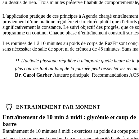
au-dessus de rien. Trois minutes préserve l’habitude comportementale, 
L’application pratique de ces principes à Agenda chargé entraînement 
proviennent d’une pratique régulière et structurée plutôt que d’effor
significativement la constance. Le suivi objectif des progrès, que ce so
programme en continu. Chaque phase d’entraînement construit sur les a
Les routines de 1 à 10 minutes au poids de corps de RazFit sont conçue
sans nécessiter de salle de sport ni de créneau de 45 minutes. Sans maté
"
L'activité physique régulière à n'importe quelle heure de la
plus courtes tout au long de la journée peut respecter les re
Dr. Carol Garber
Auteure principale, Recommandations ACSM 
⏰
ENTRAINEMENT PAR MOMENT
Entraînement de 10 min à midi : glycémie et coup de
barre
Entraînement de 10 minutes à midi : exercices au poids du corps pour
relancer le mouvement pendant la pause, avec intensité facile à ajuster