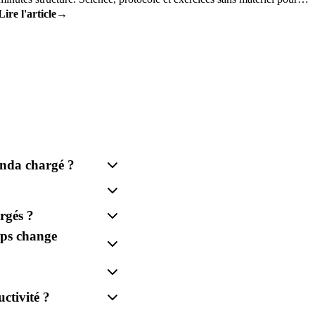
Lire l'article
→
après le bureau.
enda chargé ?
rgés ?
mps change
ctivité ?