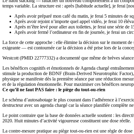
Le habit stacking — rattacher un nouveau comportement à un comportem
temps variable. La structure est : après [habitude actuelle], je ferai [
Après avoir préparé mon café du matin, je ferai 5 minutes de s
Après avoir rejoint n’importe quel appel vidéo, je ferai 10 élév
Après m’être levé pour aller aux toilettes, je ferai une série de 
Après avoir fermé l’ordinateur en fin de journée, je ferai un ci
La force de cette approche : elle élimine la décision sur le moment de
exigeante — est contournée car la décision a été prise lors de la conce
Westcott (PMID 22777332) a documenté que même de brèves séances de 
Les bénéfices cognitifs et émotionnels de Agenda chargé entraînement 
stimule la production de BDNF (Brain-Derived Neurotrophic Factor), une
physique se manifeste dès la première séance par une réduction mesurab
et de la régulation émotionnelle. Pour maximiser ces bénéfices neurops
Ce qu’il ne faut PAS faire : le piège du tout-ou-rien
Le schéma d’autosabotage le plus courant dans l’adhérence à l’exercice 
destructeur avec un agenda chargé car la séance planifiée complète ne
Le point contraire que la base de données actuelle soutient : les dir
2020. Huit minutes d’activité vigoureuse constituent une dose réelle.
La contre-mesure pratique au piège tout-ou-rien est une règle de dose