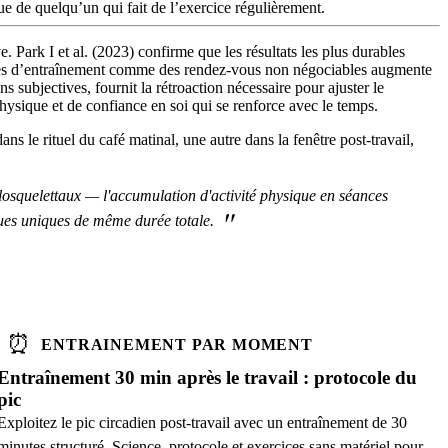
ue de quelqu’un qui fait de l’exercice régulièrement.
ark I et al. (2023) confirme que les résultats les plus durables
éances d’entraînement comme des rendez-vous non négociables augmente
s subjectives, fournit la rétroaction nécessaire pour ajuster le
hysique et de confiance en soi qui se renforce avec le temps.
 le rituel du café matinal, une autre dans la fenêtre post-travail,
ulosquelettaux — l'accumulation d'activité physique en séances
"
nues uniques de même durée totale.
⏰
ENTRAINEMENT PAR MOMENT
Entraînement 30 min après le travail : protocole du
pic
Exploitez le pic circadien post-travail avec un entraînement de 30
minutes structuré. Science, protocole et exercices sans matériel pour