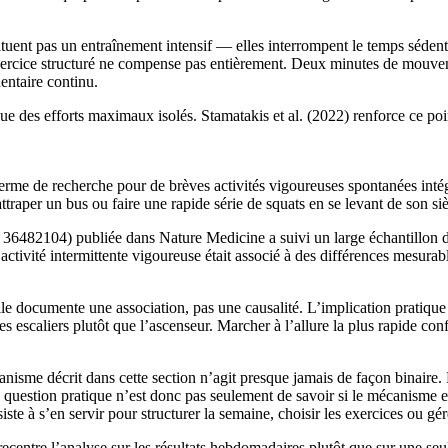
uent pas un entraînement intensif — elles interrompent le temps sédent
ercice structuré ne compense pas entièrement. Deux minutes de mouveme
entaire continu.
s efforts maximaux isolés. Stamatakis et al. (2022) renforce ce point, 
rme de recherche pour de brèves activités vigoureuses spontanées intég
 attraper un bus ou faire une rapide série de squats en se levant de son s
36482104) publiée dans Nature Medicine a suivi un large échantillon d’a
ctivité intermittente vigoureuse était associé à des différences mesurabl
lle documente une association, pas une causalité. L’implication pratiqu
escaliers plutôt que l’ascenseur. Marcher à l’allure la plus rapide conf
mécanisme décrit dans cette section n’agit presque jamais de façon binaire
 question pratique n’est donc pas seulement de savoir si le mécanisme est
ste à s’en servir pour structurer la semaine, choisir les exercices ou gér
 recentre l’analyse sur les résultats hebdomadaires plutôt que sur une 