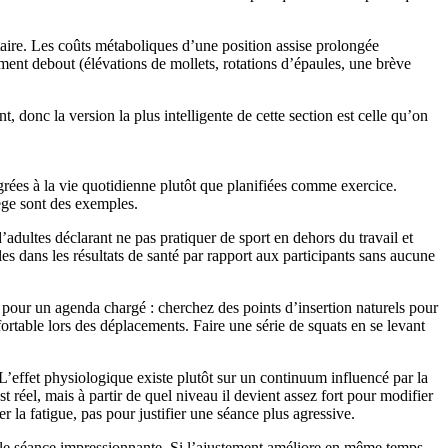
aire. Les coûts métaboliques d’une position assise prolongée
nt debout (élévations de mollets, rotations d’épaules, une brève
donc la version la plus intelligente de cette section est celle qu’on
rées à la vie quotidienne plutôt que planifiées comme exercice.
iège sont des exemples.
dultes déclarant ne pas pratiquer de sport en dehors du travail et
es dans les résultats de santé par rapport aux participants sans aucune
e pour un agenda chargé : cherchez des points d’insertion naturels pour
ortable lors des déplacements. Faire une série de squats en se levant
. L’effet physiologique existe plutôt sur un continuum influencé par la
 réel, mais à partir de quel niveau il devient assez fort pour modifier
er la fatigue, pas pour justifier une séance plus agressive.
seule séance impressionnante. Si l’ajustement améliore en même temps