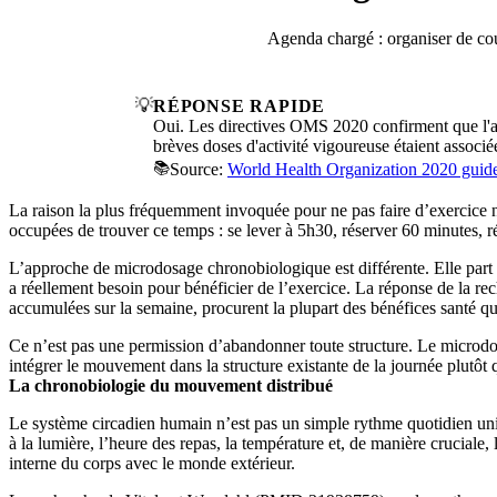
Agenda chargé : organiser de cou
💡
RÉPONSE RAPIDE
Oui. Les directives OMS 2020 confirment que l'act
brèves doses d'activité vigoureuse étaient associée
📚
Source:
World Health Organization 2020 guidel
La raison la plus fréquemment invoquée pour ne pas faire d’exercice n’
occupées de trouver ce temps : se lever à 5h30, réserver 60 minutes, ré
L’approche de microdosage chronobiologique est différente. Elle part
a réellement besoin pour bénéficier de l’exercice. La réponse de la re
accumulées sur la semaine, procurent la plupart des bénéfices santé qu
Ce n’est pas une permission d’abandonner toute structure. Le microdosag
intégrer le mouvement dans la structure existante de la journée plutôt
La chronobiologie du mouvement distribué
Le système circadien humain n’est pas un simple rythme quotidien uniq
à la lumière, l’heure des repas, la température et, de manière crucia
interne du corps avec le monde extérieur.