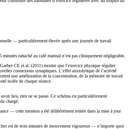
ur construire des habitudes d’exercice régulières avec un emploi du
onnelle — particulièrement élevée après une journée de travail
inutes rattaché au café matinal n’est pas cliniquement négligeable.
 Garber CE et al. (2011) montre que l’exercice physique régulier
velles connexions synaptiques. L’effet anxiolytique de l’activité
ortent une amélioration de la concentration, de la mémoire de travail
sité isolée de chaque séance.
 avoir lieu, rien ne se passe. Ce schéma est particulièrement
nda chargé.
ance — cette mention a été délibérément retirée dans la mise à jour
plancher est de trois minutes de mouvement vigoureux — n’importe quoi