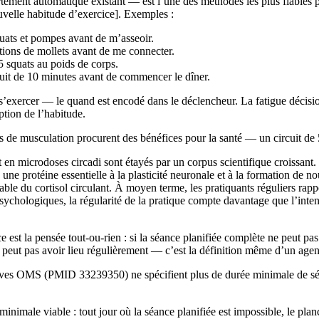
ent automatique existant — est l’une des méthodes les plus fiables po
nouvelle habitude d’exercice]. Exemples :
quats et pompes avant de m’asseoir.
ations de mollets avant de me connecter.
15 squats au poids de corps.
rcuit de 10 minutes avant de commencer le dîner.
 s’exercer — le quand est encodé dans le déclencheur. La fatigue décisi
ption de l’habitude.
musculation procurent des bénéfices pour la santé — un circuit de 5 m
en microdoses circadi sont étayés par un corpus scientifique croissant.
 protéine essentielle à la plasticité neuronale et à la formation de nou
le du cortisol circulant. À moyen terme, les pratiquants réguliers rapp
ychologiques, la régularité de la pratique compte davantage que l’inten
est la pensée tout-ou-rien : si la séance planifiée complète ne peut pas
 peut pas avoir lieu régulièrement — c’est la définition même d’un age
ectives OMS (PMID 33239350) ne spécifient plus de durée minimale de sé
 minimale viable : tout jour où la séance planifiée est impossible, le 