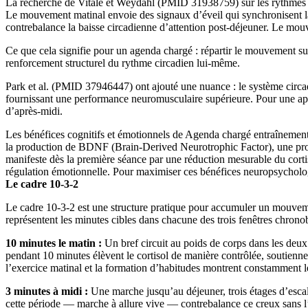
La recherche de Vitale et Weydahl (PMID 31938759) sur les rythmes ci
Le mouvement matinal envoie des signaux d’éveil qui synchronisent la 
contrebalance la baisse circadienne d’attention post-déjeuner. Le mou
Ce que cela signifie pour un agenda chargé : répartir le mouvement su
renforcement structurel du rythme circadien lui-même.
Park et al. (PMID 37946447) ont ajouté une nuance : le système circadie
fournissant une performance neuromusculaire supérieure. Pour une appr
d’après-midi.
Les bénéfices cognitifs et émotionnels de Agenda chargé entraînement 
la production de BDNF (Brain-Derived Neurotrophic Factor), une protéin
manifeste dès la première séance par une réduction mesurable du cortis
régulation émotionnelle. Pour maximiser ces bénéfices neuropsychologi
Le cadre 10-3-2
Le cadre 10-3-2 est une structure pratique pour accumuler un mouvement 
représentent les minutes cibles dans chacune des trois fenêtres chrono
10 minutes le matin :
Un bref circuit au poids de corps dans les deux 
pendant 10 minutes élèvent le cortisol de manière contrôlée, soutien
l’exercice matinal et la formation d’habitudes montrent constamment le
3 minutes à midi :
Une marche jusqu’au déjeuner, trois étages d’escal
cette période — marche à allure vive — contrebalance ce creux sans l’i