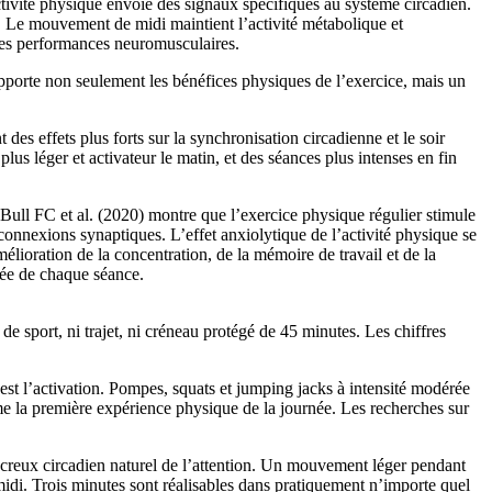
ivité physique envoie des signaux spécifiques au système circadien.
. Le mouvement de midi maintient l’activité métabolique et
 des performances neuromusculaires.
pporte non seulement les bénéfices physiques de l’exercice, mais un
es effets plus forts sur la synchronisation circadienne et le soir
s léger et activateur le matin, et des séances plus intenses en fin
Bull FC et al. (2020) montre que l’exercice physique régulier stimule
connexions synaptiques. L’effet anxiolytique de l’activité physique se
lioration de la concentration, de la mémoire de travail et de la
lée de chaque séance.
e sport, ni trajet, ni créneau protégé de 45 minutes. Les chiffres
est l’activation. Pompes, squats et jumping jacks à intensité modérée
e la première expérience physique de la journée. Les recherches sur
 creux circadien naturel de l’attention. Un mouvement léger pendant
midi. Trois minutes sont réalisables dans pratiquement n’importe quel