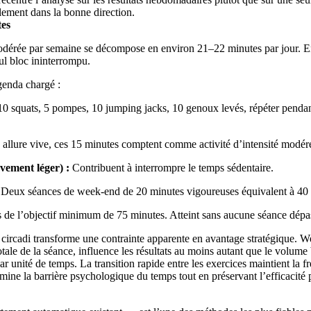
ablement dans la bonne direction.
tes
rée par semaine se décompose en environ 21–22 minutes par jour. En 
ul bloc ininterrompu.
genda chargé :
0 squats, 5 pompes, 10 jumping jacks, 10 genoux levés, répéter pendan
allure vive, ces 15 minutes comptent comme activité d’intensité modér
vement léger) :
Contribuent à interrompre le temps sédentaire.
Deux séances de week-end de 20 minutes vigoureuses équivalent à 40 
s de l’objectif minimum de 75 minutes. Atteint sans aucune séance dépa
rcadi transforme une contrainte apparente en avantage stratégique. We
totale de la séance, influence les résultats au moins autant que le volume
r unité de temps. La transition rapide entre les exercices maintient la 
imine la barrière psychologique du temps tout en préservant l’efficacité