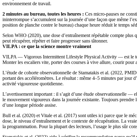
environnement de travail.
2 minutes au bureau, toutes les heures :
Ces micro-pauses ne constit
ininterrompue s’accumulent sur la journée d’une façon que même l’ex
position de planche contre le bureau) chaque heure réduit le temps séd
Selon WHO (2020), une dose d’entraînement répétable compte plus que de
peut récupérer, répéter et faire progresser sans tâtonner.
VILPA : ce que la science montre vraiment
VILPA — Vigorous Intermittent Lifestyle Physical Activity — est le te
Monter les escaliers vite, porter des courses à vive allure, courir pour
L’étude de cohorte observationnelle de Stamatakis et al. (2022, PMID 
portant des accéléromètres. Le résultat : même 4–5 minutes par jour d’a
activité vigoureuse quotidienne.
L’avertissement important : il s’agit d’une étude observationnelle — e
le mouvement vigoureux dans la journée existante. Toujours prendre les 
d’une longue période assise.
Bull et al. (2020) et Vitale et al. (2017) sont utiles ici parce que le 
dose, le niveau d’entraînement et le contexte de récupération. La vraie
la programmation. Pour la plupart des lecteurs, l’usage le plus sûr consi
Stamatakis et al. (2022) aide à vérifier la recommandation parce qu’il