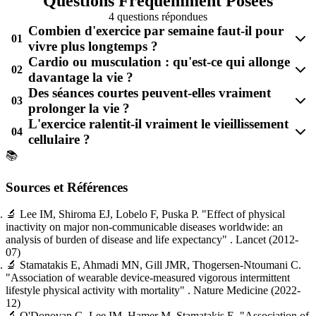
Questions Fréquemment Posées
4 questions répondues
Combien d'exercice par semaine faut-il pour
01
vivre plus longtemps ?
Cardio ou musculation : qu'est-ce qui allonge
02
davantage la vie ?
Des séances courtes peuvent-elles vraiment
03
prolonger la vie ?
L'exercice ralentit-il vraiment le vieillissement
04
cellulaire ?
📚
Sources et Références
🔬
Lee IM, Shiroma EJ, Lobelo F, Puska P.
"Effect of physical
inactivity on major non-communicable diseases worldwide: an
analysis of burden of disease and life expectancy"
. Lancet
(2012-
07)
🔬
Stamatakis E, Ahmadi MN, Gill JMR, Thogersen-Ntoumani C.
"Association of wearable device-measured vigorous intermittent
lifestyle physical activity with mortality"
. Nature Medicine
(2022-
12)
🔬
O'Donovan G, Lee IM, Hamer M, Stamatakis E.
"Association of