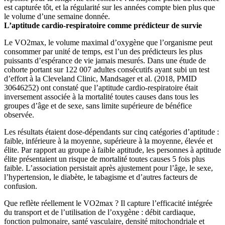
est capturée tôt, et la régularité sur les années compte bien plus que
le volume d’une semaine donnée.
L’aptitude cardio-respiratoire comme prédicteur de survie
Le VO2max, le volume maximal d’oxygène que l’organisme peut
consommer par unité de temps, est l’un des prédicteurs les plus
puissants d’espérance de vie jamais mesurés. Dans une étude de
cohorte portant sur 122 007 adultes consécutifs ayant subi un test
d’effort à la Cleveland Clinic, Mandsager et al. (2018, PMID
30646252) ont constaté que l’aptitude cardio-respiratoire était
inversement associée à la mortalité toutes causes dans tous les
groupes d’âge et de sexe, sans limite supérieure de bénéfice
observée.
Les résultats étaient dose-dépendants sur cinq catégories d’aptitude :
faible, inférieure à la moyenne, supérieure à la moyenne, élevée et
élite. Par rapport au groupe à faible aptitude, les personnes à aptitude
élite présentaient un risque de mortalité toutes causes 5 fois plus
faible. L’association persistait après ajustement pour l’âge, le sexe,
l’hypertension, le diabète, le tabagisme et d’autres facteurs de
confusion.
Que reflète réellement le VO2max ? Il capture l’efficacité intégrée
du transport et de l’utilisation de l’oxygène : débit cardiaque,
fonction pulmonaire, santé vasculaire, densité mitochondriale et