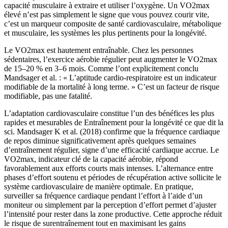
capacité musculaire à extraire et utiliser l’oxygène. Un VO2max
élevé n’est pas simplement le signe que vous pouvez courir vite,
c’est un marqueur composite de santé cardiovasculaire, métabolique
et musculaire, les systèmes les plus pertinents pour la longévité.
Le VO2max est hautement entraînable. Chez les personnes
sédentaires, l’exercice aérobie régulier peut augmenter le VO2max
de 15–20 % en 3–6 mois. Comme l’ont explicitement conclu
Mandsager et al. : « L’aptitude cardio-respiratoire est un indicateur
modifiable de la mortalité à long terme. » C’est un facteur de risque
modifiable, pas une fatalité.
L’adaptation cardiovasculaire constitue l’un des bénéfices les plus
rapides et mesurables de Entraînement pour la longévité ce que dit la
sci. Mandsager K et al. (2018) confirme que la fréquence cardiaque
de repos diminue significativement après quelques semaines
d’entraînement régulier, signe d’une efficacité cardiaque accrue. Le
VO2max, indicateur clé de la capacité aérobie, répond
favorablement aux efforts courts mais intenses. L’alternance entre
phases d’effort soutenu et périodes de récupération active sollicite le
système cardiovasculaire de manière optimale. En pratique,
surveiller sa fréquence cardiaque pendant l’effort à l’aide d’un
moniteur ou simplement par la perception d’effort permet d’ajuster
l’intensité pour rester dans la zone productive. Cette approche réduit
le risque de surentraînement tout en maximisant les gains