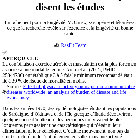
disent les études
Entraînement pour la longévité. VO2max, sarcopénie et télomères:
ce que la recherche révèle sur l'exercice et la longévité en bonne
santé.
✍️
RazFit Team
✅
APERÇU CLÉ
La combinaison exercice aérobie et musculation est la plus fortement
associée à une mortalité réduite. Arem et al. (2015, PMID
25844730) ont établi que 3 à 5 fois le minimum recommandé était
lié à 39 % de risque de mortalité en moins.
Source:
Effect of physical inactivity on major non-communicable
📚
diseases worldwide: an analysis of burden of disease and life
expectancy
Dans les années 1970, des épidémiologistes étudiant les populations
de Sardaigne, d’Okinawa et de l’île grecque d’Ikaria découvrirent
quelque chose d’inattendu : les personnes qui vivaient le plus
longtemps partageaient une caractéristique qui n’était ni leur
alimentation ni leur génétique. C’était le mouvement, non pas du
sport structuré ni de l’entraînement en salle, mais une activité