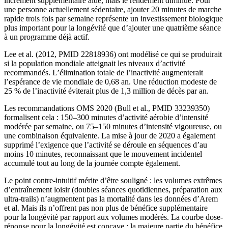
incrément supplémentaire aide, mais le rendement diminue. Pour
une personne actuellement sédentaire, ajouter 20 minutes de marche
rapide trois fois par semaine représente un investissement biologique
plus important pour la longévité que d’ajouter une quatrième séance
à un programme déjà actif.
Lee et al. (2012, PMID 22818936) ont modélisé ce qui se produirait
si la population mondiale atteignait les niveaux d’activité
recommandés. L’élimination totale de l’inactivité augmenterait
l’espérance de vie mondiale de 0,68 an. Une réduction modeste de
25 % de l’inactivité éviterait plus de 1,3 million de décès par an.
Les recommandations OMS 2020 (Bull et al., PMID 33239350)
formalisent cela : 150–300 minutes d’activité aérobie d’intensité
modérée par semaine, ou 75–150 minutes d’intensité vigoureuse, ou
une combinaison équivalente. La mise à jour de 2020 a également
supprimé l’exigence que l’activité se déroule en séquences d’au
moins 10 minutes, reconnaissant que le mouvement incidentel
accumulé tout au long de la journée compte également.
Le point contre-intuitif mérite d’être souligné : les volumes extrêmes
d’entraînement loisir (doubles séances quotidiennes, préparation aux
ultra-trails) n’augmentent pas la mortalité dans les données d’Arem
et al. Mais ils n’offrent pas non plus de bénéfice supplémentaire
pour la longévité par rapport aux volumes modérés. La courbe dose-
réponse pour la longévité est concave : la majeure partie du bénéfice