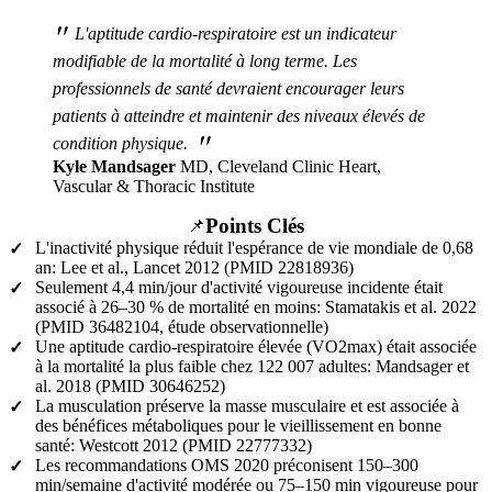
"
L'aptitude cardio-respiratoire est un indicateur
modifiable de la mortalité à long terme. Les
professionnels de santé devraient encourager leurs
patients à atteindre et maintenir des niveaux élevés de
"
condition physique.
Kyle Mandsager
MD, Cleveland Clinic Heart,
Vascular & Thoracic Institute
Points Clés
📌
L'inactivité physique réduit l'espérance de vie mondiale de 0,68
✓
an: Lee et al., Lancet 2012 (PMID 22818936)
Seulement 4,4 min/jour d'activité vigoureuse incidente était
✓
associé à 26–30 % de mortalité en moins: Stamatakis et al. 2022
(PMID 36482104, étude observationnelle)
Une aptitude cardio-respiratoire élevée (VO2max) était associée
✓
à la mortalité la plus faible chez 122 007 adultes: Mandsager et
al. 2018 (PMID 30646252)
La musculation préserve la masse musculaire et est associée à
✓
des bénéfices métaboliques pour le vieillissement en bonne
santé: Westcott 2012 (PMID 22777332)
Les recommandations OMS 2020 préconisent 150–300
✓
min/semaine d'activité modérée ou 75–150 min vigoureuse pour