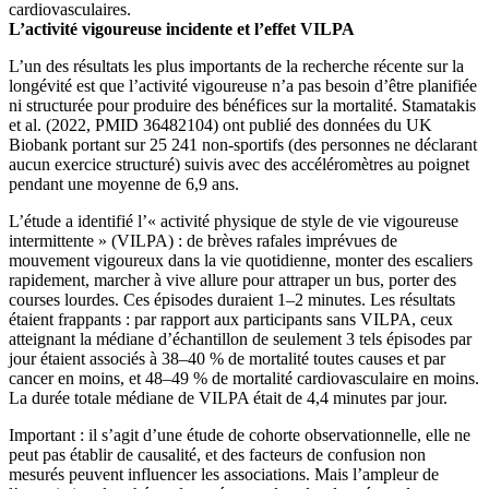
cardiovasculaires.
L’activité vigoureuse incidente et l’effet VILPA
L’un des résultats les plus importants de la recherche récente sur la
longévité est que l’activité vigoureuse n’a pas besoin d’être planifiée
ni structurée pour produire des bénéfices sur la mortalité. Stamatakis
et al. (2022, PMID 36482104) ont publié des données du UK
Biobank portant sur 25 241 non-sportifs (des personnes ne déclarant
aucun exercice structuré) suivis avec des accéléromètres au poignet
pendant une moyenne de 6,9 ans.
L’étude a identifié l’« activité physique de style de vie vigoureuse
intermittente » (VILPA) : de brèves rafales imprévues de
mouvement vigoureux dans la vie quotidienne, monter des escaliers
rapidement, marcher à vive allure pour attraper un bus, porter des
courses lourdes. Ces épisodes duraient 1–2 minutes. Les résultats
étaient frappants : par rapport aux participants sans VILPA, ceux
atteignant la médiane d’échantillon de seulement 3 tels épisodes par
jour étaient associés à 38–40 % de mortalité toutes causes et par
cancer en moins, et 48–49 % de mortalité cardiovasculaire en moins.
La durée totale médiane de VILPA était de 4,4 minutes par jour.
Important : il s’agit d’une étude de cohorte observationnelle, elle ne
peut pas établir de causalité, et des facteurs de confusion non
mesurés peuvent influencer les associations. Mais l’ampleur de