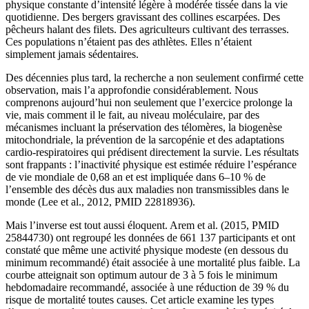
physique constante d’intensité légère à modérée tissée dans la vie
quotidienne. Des bergers gravissant des collines escarpées. Des
pêcheurs halant des filets. Des agriculteurs cultivant des terrasses.
Ces populations n’étaient pas des athlètes. Elles n’étaient
simplement jamais sédentaires.
Des décennies plus tard, la recherche a non seulement confirmé cette
observation, mais l’a approfondie considérablement. Nous
comprenons aujourd’hui non seulement que l’exercice prolonge la
vie, mais comment il le fait, au niveau moléculaire, par des
mécanismes incluant la préservation des télomères, la biogenèse
mitochondriale, la prévention de la sarcopénie et des adaptations
cardio-respiratoires qui prédisent directement la survie. Les résultats
sont frappants : l’inactivité physique est estimée réduire l’espérance
de vie mondiale de 0,68 an et est impliquée dans 6–10 % de
l’ensemble des décès dus aux maladies non transmissibles dans le
monde (Lee et al., 2012, PMID 22818936).
Mais l’inverse est tout aussi éloquent. Arem et al. (2015, PMID
25844730) ont regroupé les données de 661 137 participants et ont
constaté que même une activité physique modeste (en dessous du
minimum recommandé) était associée à une mortalité plus faible. La
courbe atteignait son optimum autour de 3 à 5 fois le minimum
hebdomadaire recommandé, associée à une réduction de 39 % du
risque de mortalité toutes causes. Cet article examine les types