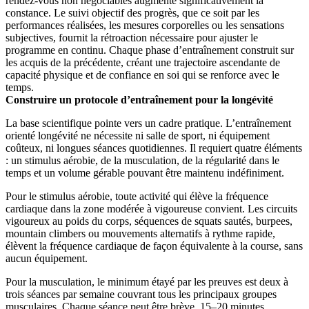
rendez-vous non négociables augmente significativement la
constance. Le suivi objectif des progrès, que ce soit par les
performances réalisées, les mesures corporelles ou les sensations
subjectives, fournit la rétroaction nécessaire pour ajuster le
programme en continu. Chaque phase d’entraînement construit sur
les acquis de la précédente, créant une trajectoire ascendante de
capacité physique et de confiance en soi qui se renforce avec le
temps.
Construire un protocole d’entraînement pour la longévité
La base scientifique pointe vers un cadre pratique. L’entraînement
orienté longévité ne nécessite ni salle de sport, ni équipement
coûteux, ni longues séances quotidiennes. Il requiert quatre éléments
: un stimulus aérobie, de la musculation, de la régularité dans le
temps et un volume gérable pouvant être maintenu indéfiniment.
Pour le stimulus aérobie, toute activité qui élève la fréquence
cardiaque dans la zone modérée à vigoureuse convient. Les circuits
vigoureux au poids du corps, séquences de squats sautés, burpees,
mountain climbers ou mouvements alternatifs à rythme rapide,
élèvent la fréquence cardiaque de façon équivalente à la course, sans
aucun équipement.
Pour la musculation, le minimum étayé par les preuves est deux à
trois séances par semaine couvrant tous les principaux groupes
musculaires. Chaque séance peut être brève, 15–20 minutes