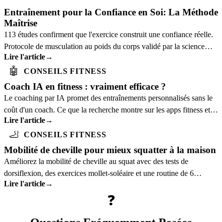
Entraînement pour la Confiance en Soi: La Méthode
Maîtrise
113 études confirment que l'exercice construit une confiance réelle.
Protocole de musculation au poids du corps validé par la science
Lire l'article
→
pour l'estime de soi.
🤖
CONSEILS FITNESS
Coach IA en fitness : vraiment efficace ?
Le coaching par IA promet des entraînements personnalisés sans le
coût d'un coach. Ce que la recherche montre sur les apps fitness et à
Lire l'article
→
qui elles profitent.
🦶
CONSEILS FITNESS
Mobilité de cheville pour mieux squatter à la maison
Améliorez la mobilité de cheville au squat avec des tests de
dorsiflexion, des exercices mollet-soléaire et une routine de 6
Lire l'article
→
minutes.
❓