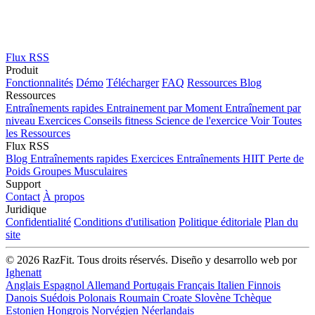
Flux RSS
Produit
Fonctionnalités
Démo
Télécharger
FAQ
Ressources
Blog
Ressources
Entraînements rapides
Entrainement par Moment
Entraînement par
niveau
Exercices
Conseils fitness
Science de l'exercice
Voir Toutes
les Ressources
Flux RSS
Blog
Entraînements rapides
Exercices
Entraînements HIIT
Perte de
Poids
Groupes Musculaires
Support
Contact
À propos
Juridique
Confidentialité
Conditions d'utilisation
Politique éditoriale
Plan du
site
© 2026 RazFit. Tous droits réservés.
Diseño y desarrollo web por
Ighenatt
Anglais
Espagnol
Allemand
Portugais
Français
Italien
Finnois
Danois
Suédois
Polonais
Roumain
Croate
Slovène
Tchèque
Estonien
Hongrois
Norvégien
Néerlandais