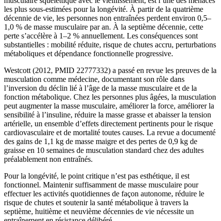
musculaire squelettique avec le vieillissement, est l’une des menaces
les plus sous-estimées pour la longévité. À partir de la quatrième
décennie de vie, les personnes non entraînées perdent environ 0,5–
1,0 % de masse musculaire par an. À la septième décennie, cette
perte s’accélère à 1–2 % annuellement. Les conséquences sont
substantielles : mobilité réduite, risque de chutes accru, perturbations
métaboliques et dépendance fonctionnelle progressive.
Westcott (2012, PMID 22777332) a passé en revue les preuves de la
musculation comme médecine, documentant son rôle dans
l’inversion du déclin lié à l’âge de la masse musculaire et de la
fonction métabolique. Chez les personnes plus âgées, la musculation
peut augmenter la masse musculaire, améliorer la force, améliorer la
sensibilité à l’insuline, réduire la masse grasse et abaisser la tension
artérielle, un ensemble d’effets directement pertinents pour le risque
cardiovasculaire et de mortalité toutes causes. La revue a documenté
des gains de 1,1 kg de masse maigre et des pertes de 0,9 kg de
graisse en 10 semaines de musculation standard chez des adultes
préalablement non entraînés.
Pour la longévité, le point critique n’est pas esthétique, il est
fonctionnel. Maintenir suffisamment de masse musculaire pour
effectuer les activités quotidiennes de façon autonome, réduire le
risque de chutes et soutenir la santé métabolique à travers la
septième, huitième et neuvième décennies de vie nécessite un
entraînement en résistance délibéré.