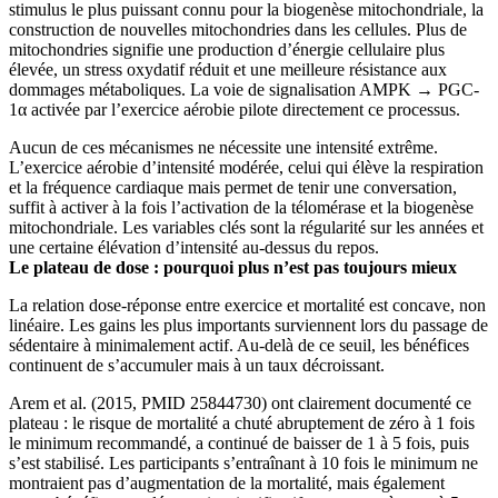
stimulus le plus puissant connu pour la biogenèse mitochondriale, la
construction de nouvelles mitochondries dans les cellules. Plus de
mitochondries signifie une production d’énergie cellulaire plus
élevée, un stress oxydatif réduit et une meilleure résistance aux
dommages métaboliques. La voie de signalisation AMPK → PGC-
1α activée par l’exercice aérobie pilote directement ce processus.
Aucun de ces mécanismes ne nécessite une intensité extrême.
L’exercice aérobie d’intensité modérée, celui qui élève la respiration
et la fréquence cardiaque mais permet de tenir une conversation,
suffit à activer à la fois l’activation de la télomérase et la biogenèse
mitochondriale. Les variables clés sont la régularité sur les années et
une certaine élévation d’intensité au-dessus du repos.
Le plateau de dose : pourquoi plus n’est pas toujours mieux
La relation dose-réponse entre exercice et mortalité est concave, non
linéaire. Les gains les plus importants surviennent lors du passage de
sédentaire à minimalement actif. Au-delà de ce seuil, les bénéfices
continuent de s’accumuler mais à un taux décroissant.
Arem et al. (2015, PMID 25844730) ont clairement documenté ce
plateau : le risque de mortalité a chuté abruptement de zéro à 1 fois
le minimum recommandé, a continué de baisser de 1 à 5 fois, puis
s’est stabilisé. Les participants s’entraînant à 10 fois le minimum ne
montraient pas d’augmentation de la mortalité, mais également