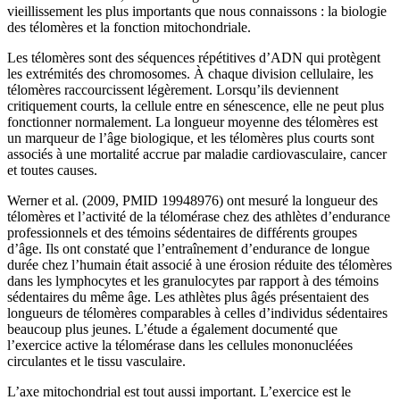
vieillissement les plus importants que nous connaissons : la biologie
des télomères et la fonction mitochondriale.
Les télomères sont des séquences répétitives d’ADN qui protègent
les extrémités des chromosomes. À chaque division cellulaire, les
télomères raccourcissent légèrement. Lorsqu’ils deviennent
critiquement courts, la cellule entre en sénescence, elle ne peut plus
fonctionner normalement. La longueur moyenne des télomères est
un marqueur de l’âge biologique, et les télomères plus courts sont
associés à une mortalité accrue par maladie cardiovasculaire, cancer
et toutes causes.
Werner et al. (2009, PMID 19948976) ont mesuré la longueur des
télomères et l’activité de la télomérase chez des athlètes d’endurance
professionnels et des témoins sédentaires de différents groupes
d’âge. Ils ont constaté que l’entraînement d’endurance de longue
durée chez l’humain était associé à une érosion réduite des télomères
dans les lymphocytes et les granulocytes par rapport à des témoins
sédentaires du même âge. Les athlètes plus âgés présentaient des
longueurs de télomères comparables à celles d’individus sédentaires
beaucoup plus jeunes. L’étude a également documenté que
l’exercice active la télomérase dans les cellules mononucléées
circulantes et le tissu vasculaire.
L’axe mitochondrial est tout aussi important. L’exercice est le