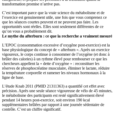
transformation promise n’arrive pas.
C’est important parce que la vraie science du métabolisme et de
l’exercice est genuinement utile, une fois que vous comprenez ce
que les séances courtes peuvent et ne peuvent pas faire. Les
opportunités sont réelles. Elles sont seulement différentes de ce
qu’on vous a probablement dit.
Le mythe du afterburn : ce que la recherche a vraiment mesuré
L’EPOC (consommation excessive d’oxygène post-exercice) est la
base physiologique du concept de « afterburn ». Après un exercice
vigoureux, le corps continue à consommer de l’oxygène (et donc à
brûler des calories) à un rythme élevé pour rembourser ce que les
chercheurs appellent la « dette d’oxygène » : reconstituer les
réserves de phosphocréatine musculaire, éliminer le lactate, réduire
la température corporelle et ramener les niveaux hormonaux à la
ligne de base.
L’étude Knab 2011 (PMID 21311363) a quantifié cet effet avec
précision. Après une seule séance vigoureuse de vélo de 45 minutes,
le métabolisme des participants est resté significativement élevé
pendant 14 heures post-exercice, soit environ 190 kcal
supplémentaires brûlées par rapport à une journée sédentaire de
contrôle. C’est un chiffre significatif.