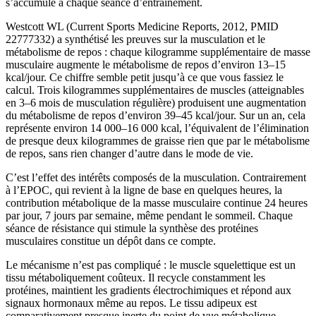
s’accumule à chaque séance d’entraînement.
Westcott WL (Current Sports Medicine Reports, 2012, PMID
22777332) a synthétisé les preuves sur la musculation et le
métabolisme de repos : chaque kilogramme supplémentaire de masse
musculaire augmente le métabolisme de repos d’environ 13–15
kcal/jour. Ce chiffre semble petit jusqu’à ce que vous fassiez le
calcul. Trois kilogrammes supplémentaires de muscles (atteignables
en 3–6 mois de musculation régulière) produisent une augmentation
du métabolisme de repos d’environ 39–45 kcal/jour. Sur un an, cela
représente environ 14 000–16 000 kcal, l’équivalent de l’élimination
de presque deux kilogrammes de graisse rien que par le métabolisme
de repos, sans rien changer d’autre dans le mode de vie.
C’est l’effet des intérêts composés de la musculation. Contrairement
à l’EPOC, qui revient à la ligne de base en quelques heures, la
contribution métabolique de la masse musculaire continue 24 heures
par jour, 7 jours par semaine, même pendant le sommeil. Chaque
séance de résistance qui stimule la synthèse des protéines
musculaires constitue un dépôt dans ce compte.
Le mécanisme n’est pas compliqué : le muscle squelettique est un
tissu métaboliquement coûteux. Il recycle constamment les
protéines, maintient les gradients électrochimiques et répond aux
signaux hormonaux même au repos. Le tissu adipeux est
comparativement presque inerte du point de vue métabolique.