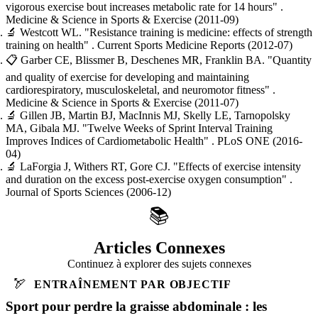
vigorous exercise bout increases metabolic rate for 14 hours"
.
Medicine & Science in Sports & Exercise
(2011-09)
🔬
Westcott WL.
"Resistance training is medicine: effects of strength
training on health"
. Current Sports Medicine Reports
(2012-07)
📋
Garber CE, Blissmer B, Deschenes MR, Franklin BA.
"Quantity
and quality of exercise for developing and maintaining
cardiorespiratory, musculoskeletal, and neuromotor fitness"
.
Medicine & Science in Sports & Exercise
(2011-07)
🔬
Gillen JB, Martin BJ, MacInnis MJ, Skelly LE, Tarnopolsky
MA, Gibala MJ.
"Twelve Weeks of Sprint Interval Training
Improves Indices of Cardiometabolic Health"
. PLoS ONE
(2016-
04)
🔬
LaForgia J, Withers RT, Gore CJ.
"Effects of exercise intensity
and duration on the excess post-exercise oxygen consumption"
.
Journal of Sports Sciences
(2006-12)
📚
Articles Connexes
Continuez à explorer des sujets connexes
🏹
ENTRAÎNEMENT PAR OBJECTIF
Sport pour perdre la graisse abdominale : les