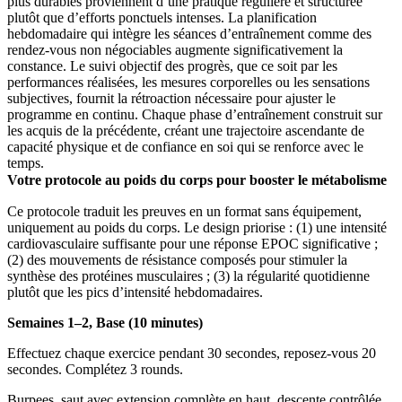
plus durables proviennent d’une pratique régulière et structurée
plutôt que d’efforts ponctuels intenses. La planification
hebdomadaire qui intègre les séances d’entraînement comme des
rendez-vous non négociables augmente significativement la
constance. Le suivi objectif des progrès, que ce soit par les
performances réalisées, les mesures corporelles ou les sensations
subjectives, fournit la rétroaction nécessaire pour ajuster le
programme en continu. Chaque phase d’entraînement construit sur
les acquis de la précédente, créant une trajectoire ascendante de
capacité physique et de confiance en soi qui se renforce avec le
temps.
Votre protocole au poids du corps pour booster le métabolisme
Ce protocole traduit les preuves en un format sans équipement,
uniquement au poids du corps. Le design priorise : (1) une intensité
cardiovasculaire suffisante pour une réponse EPOC significative ;
(2) des mouvements de résistance composés pour stimuler la
synthèse des protéines musculaires ; (3) la régularité quotidienne
plutôt que les pics d’intensité hebdomadaires.
Semaines 1–2, Base (10 minutes)
Effectuez chaque exercice pendant 30 secondes, reposez-vous 20
secondes. Complétez 3 rounds.
Burpees, saut avec extension complète en haut, descente contrôlée