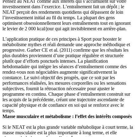
Pensez au NEAT comme aux intérêts qui s’accumulent sur votre
investissement dans l’exercice. L’entraînement fait un dépôt ; le
NEAT perçoit des rendements quotidiens qui dépassent de loin
l’investissement initial au fil du temps. La plupart des gens
optimisent obsessionnellement leurs entraînements tout en ignorant
le levier de 2 000 kcal/jour qui agit invisiblement en arrière-plan.
L’application pratique de ces principes à Sport pour booster le
métabolisme mythes et réali demande une approche méthodique et
progressive. Garber CE et al. (2011) confirme que les résultats les
plus durables proviennent d’une pratique régulière et structurée
plutôt que d’efforts ponctuels intenses. La planification
hebdomadaire qui intègre les séances d’entraînement comme des
rendez-vous non négociables augmente significativement la
constance. Le suivi objectif des progrès, que ce soit par les
performances réalisées, les mesures corporelles ou les sensations
subjectives, fournit la rétroaction nécessaire pour ajuster le
programme en continu. Chaque phase d’entraînement construit sur
les acquis de la précédente, créant une trajectoire ascendante de
capacité physique et de confiance en soi qui se renforce avec le
temps.
Masse musculaire et métabolisme : l’effet des intérêts composés
Si le NEAT est la plus grande variable métabolique à court terme, la
masse musculaire est la plus importante à long terme, et elle