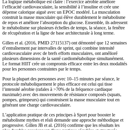
La logique métabolique est claire : l’exercice aérobie améliore
l’efficacité cardiovasculaire, la sensibilité à l’insuline et crée une
dépense calorique aiguë avec un EPOC modéré. La musculation
construit la masse musculaire qui élève durablement le métabolisme
de repos et améliore l’absorption du glucose. Ensemble, ils adressent
le métabolisme sur plusieurs échelles de temps, la séance, la fenêtre
de récupération et la ligne de base architecturale à long terme.
Gillen et al. (2016, PMID 27115137) ont démontré que 12 semaines
d’entraînement par intervalles de sprint, qui combine intensité
cardiovasculaire avec de brefs efforts musculaires, ont amélioré
plusieurs dimensions de la santé cardiométabolique simultanément.
Le format HIIT crée un compromis efficace entre les deux modalités
pour les personnes contraintes par le temps.
Pour la plupart des personnes avec 10–15 minutes par séance, le
protocole métaboliquement le plus efficace est celui qui tisse
l’intensité aérobie (rafales à >70% de la fréquence cardiaque
maximale) avec des mouvements de résistance composés (squats,
pompes, grimpeurs) qui construisent la masse musculaire tout en
générant une charge cardiovasculaire.
L’application pratique de ces principes à Sport pour booster le
métabolisme mythes et réali demande une approche méthodique et
progressive. Gillen JB et al. (2016) confirme que les résultats les