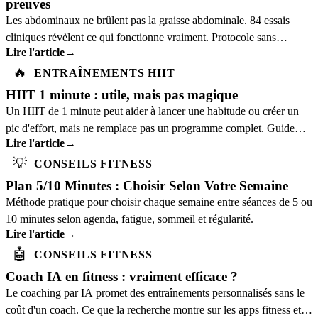
preuves
Les abdominaux ne brûlent pas la graisse abdominale. 84 essais
cliniques révèlent ce qui fonctionne vraiment. Protocole sans
Lire l'article
→
matériel validé scientifiquement.
🔥
ENTRAÎNEMENTS HIIT
HIIT 1 minute : utile, mais pas magique
Un HIIT de 1 minute peut aider à lancer une habitude ou créer un
pic d'effort, mais ne remplace pas un programme complet. Guide
Lire l'article
→
prudent avec sources.
💡
CONSEILS FITNESS
Plan 5/10 Minutes : Choisir Selon Votre Semaine
Méthode pratique pour choisir chaque semaine entre séances de 5 ou
10 minutes selon agenda, fatigue, sommeil et régularité.
Lire l'article
→
🤖
CONSEILS FITNESS
Coach IA en fitness : vraiment efficace ?
Le coaching par IA promet des entraînements personnalisés sans le
coût d'un coach. Ce que la recherche montre sur les apps fitness et à