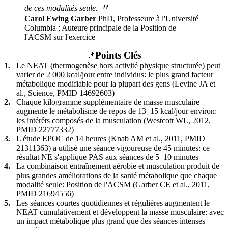
"
de ces modalités seule.
Carol Ewing Garber
PhD, Professeure à l'Université
Columbia ; Auteure principale de la Position de
l'ACSM sur l'exercice
Points Clés
📌
1.
Le NEAT (thermogenèse hors activité physique structurée) peut
varier de 2 000 kcal/jour entre individus: le plus grand facteur
métabolique modifiable pour la plupart des gens (Levine JA et
al., Science, PMID 14692603)
2.
Chaque kilogramme supplémentaire de masse musculaire
augmente le métabolisme de repos de 13–15 kcal/jour environ:
les intérêts composés de la musculation (Westcott WL, 2012,
PMID 22777332)
3.
L'étude EPOC de 14 heures (Knab AM et al., 2011, PMID
21311363) a utilisé une séance vigoureuse de 45 minutes: ce
résultat NE s'applique PAS aux séances de 5–10 minutes
4.
La combinaison entraînement aérobie et musculation produit de
plus grandes améliorations de la santé métabolique que chaque
modalité seule: Position de l'ACSM (Garber CE et al., 2011,
PMID 21694556)
5.
Les séances courtes quotidiennes et régulières augmentent le
NEAT cumulativement et développent la masse musculaire: avec
un impact métabolique plus grand que des séances intenses