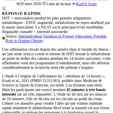
20 mars 2026
📅
⏱️
3 min de lecture
✍️
RazFit Team
💡
RÉPONSE RAPIDE
HIIT + musculation produit les plus grandes adaptations
métaboliques : EPOC augmenté, métabolisme de repos amélioré par
la masse musculaire. Le NEAT est le principal levier modifiable.
Régularité cumulée > intensité ponctuelle.
Source:
Interindividual Variation in Posture Allocation: Possible
📚
Role in Human Obesity
Une affirmation circule depuis des années dans le monde du fitness :
qu’une seule séance courte et intense de HIIT booste le métabolisme
au point de brûler des calories pendant les 14 heures suivantes. Cette
affirmation vend des programmes d’entraînement, mais elle déforme
considérablement la recherche dont elle prétend s’inspirer.
L’étude à l’origine de l’affirmation du « afterburn de 14 heures »,
Knab et al., 2011 (PMID 21311363), publiée dans Medicine &
Science in Sports & Exercise, est réelle. Les résultats sont réels.
Mais les participants ont exercé pendant
45 minutes à très haute
intensité
sur un vélo ergomètre. L’étude ne dit rien sur les séances
de 10 minutes. Elle ne dit rien sur les circuits au poids du corps.
Utiliser ces données pour vendre l’idée qu’une routine matinale
rapide maintient le métabolisme élevé toute la journée est une erreur
catégorielle, et prépare les personnes à la frustration quand la