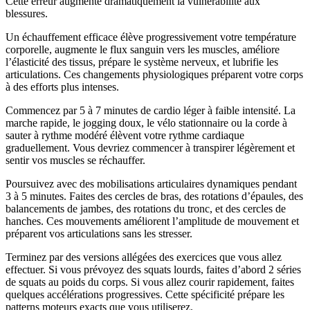
Cette erreur augmente dramatiquement la vulnérabilité aux
blessures.
Un échauffement efficace élève progressivement votre température
corporelle, augmente le flux sanguin vers les muscles, améliore
l’élasticité des tissus, prépare le système nerveux, et lubrifie les
articulations. Ces changements physiologiques préparent votre corps
à des efforts plus intenses.
Commencez par 5 à 7 minutes de cardio léger à faible intensité. La
marche rapide, le jogging doux, le vélo stationnaire ou la corde à
sauter à rythme modéré élèvent votre rythme cardiaque
graduellement. Vous devriez commencer à transpirer légèrement et
sentir vos muscles se réchauffer.
Poursuivez avec des mobilisations articulaires dynamiques pendant
3 à 5 minutes. Faites des cercles de bras, des rotations d’épaules, des
balancements de jambes, des rotations du tronc, et des cercles de
hanches. Ces mouvements améliorent l’amplitude de mouvement et
préparent vos articulations sans les stresser.
Terminez par des versions allégées des exercices que vous allez
effectuer. Si vous prévoyez des squats lourds, faites d’abord 2 séries
de squats au poids du corps. Si vous allez courir rapidement, faites
quelques accélérations progressives. Cette spécificité prépare les
patterns moteurs exacts que vous utiliserez.