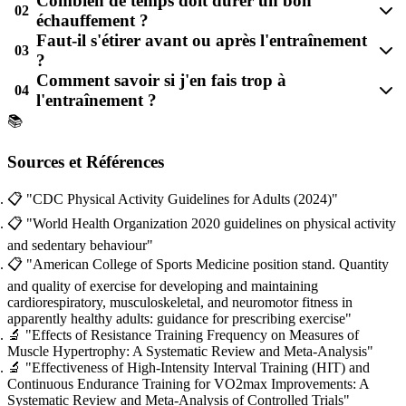
Combien de temps doit durer un bon
02
échauffement ?
Faut-il s'étirer avant ou après l'entraînement
03
?
Comment savoir si j'en fais trop à
04
l'entraînement ?
📚
Sources et Références
📋
"CDC Physical Activity Guidelines for Adults (2024)"
📋
"World Health Organization 2020 guidelines on physical activity
and sedentary behaviour"
📋
"American College of Sports Medicine position stand. Quantity
and quality of exercise for developing and maintaining
cardiorespiratory, musculoskeletal, and neuromotor fitness in
apparently healthy adults: guidance for prescribing exercise"
🔬
"Effects of Resistance Training Frequency on Measures of
Muscle Hypertrophy: A Systematic Review and Meta-Analysis"
🔬
"Effectiveness of High-Intensity Interval Training (HIT) and
Continuous Endurance Training for VO2max Improvements: A
Systematic Review and Meta-Analysis of Controlled Trials"