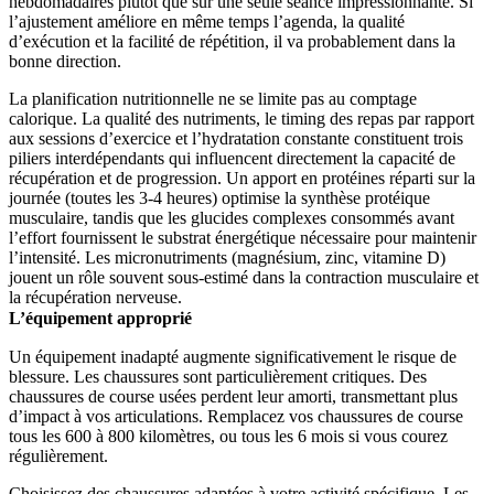
hebdomadaires plutôt que sur une seule séance impressionnante. Si
l’ajustement améliore en même temps l’agenda, la qualité
d’exécution et la facilité de répétition, il va probablement dans la
bonne direction.
La planification nutritionnelle ne se limite pas au comptage
calorique. La qualité des nutriments, le timing des repas par rapport
aux sessions d’exercice et l’hydratation constante constituent trois
piliers interdépendants qui influencent directement la capacité de
récupération et de progression. Un apport en protéines réparti sur la
journée (toutes les 3-4 heures) optimise la synthèse protéique
musculaire, tandis que les glucides complexes consommés avant
l’effort fournissent le substrat énergétique nécessaire pour maintenir
l’intensité. Les micronutriments (magnésium, zinc, vitamine D)
jouent un rôle souvent sous-estimé dans la contraction musculaire et
la récupération nerveuse.
L’équipement approprié
Un équipement inadapté augmente significativement le risque de
blessure. Les chaussures sont particulièrement critiques. Des
chaussures de course usées perdent leur amorti, transmettant plus
d’impact à vos articulations. Remplacez vos chaussures de course
tous les 600 à 800 kilomètres, ou tous les 6 mois si vous courez
régulièrement.
Choisissez des chaussures adaptées à votre activité spécifique. Les