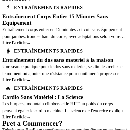
⚡
ENTRAÎNEMENTS RAPIDES
Entraînement Corps Entier 15 Minutes Sans
Équipement
Entraînement corps entier en 15 minutes : circuit sans équipement
pour jambes, tronc et haut du corps, avec adaptations selon votre
Lire l'article
→
niveau.
🧍
ENTRAÎNEMENTS RAPIDES
Entraînement du dos sans matériel à la maison
Une séance pratique pour le dos sans matériel, ses limites réelles et
le moment où ajouter une résistance pour continuer à progresser.
Lire l'article
→
🔥
ENTRAÎNEMENTS RAPIDES
Cardio Sans Matériel : La Science
Les burpees, mountain climbers et le HIIT au poids du corps
peuvent égaler le cardio machine. La science de l'exercice explique
Lire l'article
→
pourquoi.
Pret a Commencer?
Telechargez RazFit et transformez votre routine fitness en seulement