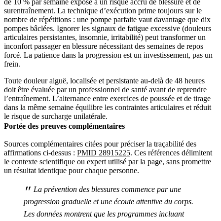
de 10 % par semaine expose à un risque accru de blessure et de
surentraînement. La technique d’exécution prime toujours sur le
nombre de répétitions : une pompe parfaite vaut davantage que dix
pompes bâclées. Ignorer les signaux de fatigue excessive (douleurs
articulaires persistantes, insomnie, irritabilité) peut transformer un
inconfort passager en blessure nécessitant des semaines de repos
forcé. La patience dans la progression est un investissement, pas un
frein.
Toute douleur aiguë, localisée et persistante au-delà de 48 heures
doit être évaluée par un professionnel de santé avant de reprendre
l’entraînement. L’alternance entre exercices de poussée et de tirage
dans la même semaine équilibre les contraintes articulaires et réduit
le risque de surcharge unilatérale.
Portée des preuves complémentaires
Sources complémentaires citées pour préciser la traçabilité des
affirmations ci-dessus :
PMID 28915225
. Ces références délimitent
le contexte scientifique ou expert utilisé par la page, sans promettre
un résultat identique pour chaque personne.
"
La prévention des blessures commence par une
progression graduelle et une écoute attentive du corps.
Les données montrent que les programmes incluant