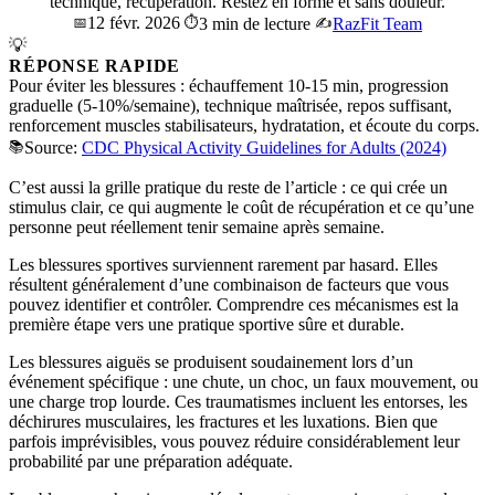
technique, récupération. Restez en forme et sans douleur.
12 févr. 2026
📅
⏱️
3 min de lecture
✍️
RazFit Team
💡
RÉPONSE RAPIDE
Pour éviter les blessures : échauffement 10-15 min, progression
graduelle (5-10%/semaine), technique maîtrisée, repos suffisant,
renforcement muscles stabilisateurs, hydratation, et écoute du corps.
📚
Source:
CDC Physical Activity Guidelines for Adults (2024)
C’est aussi la grille pratique du reste de l’article : ce qui crée un
stimulus clair, ce qui augmente le coût de récupération et ce qu’une
personne peut réellement tenir semaine après semaine.
Les blessures sportives surviennent rarement par hasard. Elles
résultent généralement d’une combinaison de facteurs que vous
pouvez identifier et contrôler. Comprendre ces mécanismes est la
première étape vers une pratique sportive sûre et durable.
Les blessures aiguës se produisent soudainement lors d’un
événement spécifique : une chute, un choc, un faux mouvement, ou
une charge trop lourde. Ces traumatismes incluent les entorses, les
déchirures musculaires, les fractures et les luxations. Bien que
parfois imprévisibles, vous pouvez réduire considérablement leur
probabilité par une préparation adéquate.