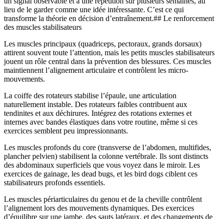
un signal observable et à une répétition sur plusieurs semaines, au
lieu de le garder comme une idée intéressante. C’est ce qui
transforme la théorie en décision d’entraînement.## Le renforcement
des muscles stabilisateurs
Les muscles principaux (quadriceps, pectoraux, grands dorsaux)
attirent souvent toute l’attention, mais les petits muscles stabilisateurs
jouent un rôle central dans la prévention des blessures. Ces muscles
maintiennent l’alignement articulaire et contrôlent les micro-
mouvements.
La coiffe des rotateurs stabilise l’épaule, une articulation
naturellement instable. Des rotateurs faibles contribuent aux
tendinites et aux déchirures. Intégrez des rotations externes et
internes avec bandes élastiques dans votre routine, même si ces
exercices semblent peu impressionnants.
Les muscles profonds du core (transverse de l’abdomen, multifides,
plancher pelvien) stabilisent la colonne vertébrale. Ils sont distincts
des abdominaux superficiels que vous voyez dans le miroir. Les
exercices de gainage, les dead bugs, et les bird dogs ciblent ces
stabilisateurs profonds essentiels.
Les muscles périarticulaires du genou et de la cheville contrôlent
l’alignement lors des mouvements dynamiques. Des exercices
d’équilibre sur une jambe, des sauts latéraux, et des changements de