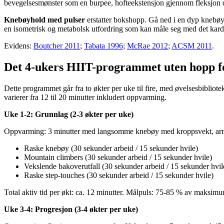
bevegelsesmønster som en burpee, hofteekstensjon gjennom fleksjon og 
Knebøyhold med pulser
erstatter bokshopp. Gå ned i en dyp knebøy 
en isometrisk og metabolsk utfordring som kan måle seg med det kardio
Evidens:
Boutcher 2011
;
Tabata 1996
;
McRae 2012
;
ACSM 2011
.
Det 4-ukers HIIT-programmet uten hopp fo
Dette programmet går fra to økter per uke til fire, med øvelsesbibliot
varierer fra 12 til 20 minutter inkludert oppvarming.
Uke 1-2: Grunnlag (2-3 økter per uke)
Oppvarming: 3 minutter med langsomme knebøy med kroppsvekt, armsirk
Raske knebøy (30 sekunder arbeid / 15 sekunder hvile)
Mountain climbers (30 sekunder arbeid / 15 sekunder hvile)
Vekslende bakoverutfall (30 sekunder arbeid / 15 sekunder hvil
Raske step-touches (30 sekunder arbeid / 15 sekunder hvile)
Total aktiv tid per økt: ca. 12 minutter. Målpuls: 75-85 % av maksim
Uke 3-4: Progresjon (3-4 økter per uke)