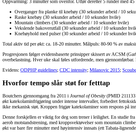
Oppvarming: 3 minutter som ovenfor. Utfør deretter 5 runder med 45
Overganger fra planke til knebøy (30 sekunder arbeid / 10 seku
Raske knebøy (30 sekunder arbeid / 10 sekunder hvile)
Mountain climbers (30 sekunder arbeid / 10 sekunder hvile)
Vekslende bakoverutfall (30 sekunder arbeid / 10 sekunder hvil
Knebøyhold med pulser (30 sekunder arbeid / 10 sekunder hvil
Total aktiv tid per økt: ca. 18-20 minutter. Målpuls: 80-90 % av mak
Progresjonen følger evidensbaserte prinsipper skissert av ACSM (Garbe
overbelastning. Hver uke skal føles utfordrende, men gjennomførbar. Hvi
Evidens:
ODPHP guidelines
;
CDC intensity
;
Milanovic 2015
;
Scoub
Hvorfor tempo slår støt for fetttap
Boutchers gjennomgang fra 2011 i
Journal of Obesity
(PMID 21113312)
økt katekolaminfrigjøring under intense intervaller, forbedret fettoksi
ikke mekanisk støt. Kroppen frigjør katekolaminer som respons på innsat
Denne forskjellen er viktig for deg som trener i leilighet. En studi
aerob motstandstrening, med kroppsvektøvelser som mountain climber
økt var bare fire minutter med høyintensiv innsats (ett Tabata-lignend