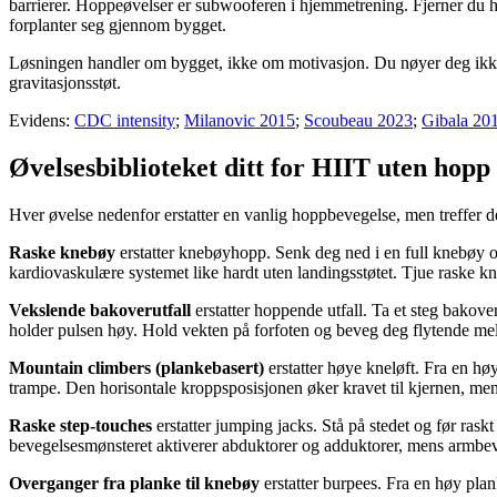
barrierer. Hoppeøvelser er subwooferen i hjemmetrening. Fjerner du ho
forplanter seg gjennom bygget.
Løsningen handler om bygget, ikke om motivasjon. Du nøyer deg ikke
gravitasjonsstøt.
Evidens:
CDC intensity
;
Milanovic 2015
;
Scoubeau 2023
;
Gibala 20
Øvelsesbiblioteket ditt for HIIT uten hopp
Hver øvelse nedenfor erstatter en vanlig hoppbevegelse, men treffer 
Raske knebøy
erstatter knebøyhopp. Senk deg ned i en full knebøy og
kardiovaskulære systemet like hardt uten landingsstøtet. Tjue raske kn
Vekslende bakoverutfall
erstatter hoppende utfall. Ta et steg bakove
holder pulsen høy. Hold vekten på forfoten og beveg deg flytende me
Mountain climbers (plankebasert)
erstatter høye kneløft. Fra en hø
trampe. Den horisontale kroppsposisjonen øker kravet til kjernen, men
Raske step-touches
erstatter jumping jacks. Stå på stedet og før rask
bevegelsesmønsteret aktiverer abduktorer og adduktorer, mens armbe
Overganger fra planke til knebøy
erstatter burpees. Fra en høy plan