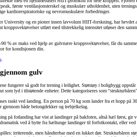
rekte med en hjemmebasert HIIT-protokoll for hele kroppen. Fjorten del
peak, første ventilasjonsterskel og muskulær utholdenhet, uten trenings
ge kardiorespiratoriske og nevromuskulære forbedringer.
r University og en pioner innen lavvolum HIIT-forskning, har hevdet at 
at kroppsvektøvelser utført med tilstrekkelig intensitet utløser den sa
0-90 % av maks ved hjelp av gulvnære kroppsvektøvelser, får du samme 
tor for kondisjonen din.
s
.
 gjennom gulv
ivene fungerer så godt for trening i leilighet. Støtstøy i boligbygg opps
 som lyd i tilstøtende enheter. Dette kategoriseres som “strukturbåren” s
ses raskt ved landing. En person på 70 kg som lander fra et hopp på 3
år gjennom både betongdekker og trebjelkelag.
 på fotlanding har vist at landinger på bakfoten, altså hæl først, gir 
 dramatisk ved å bytte fra hæltunge landinger til forfotkontakt, eller ved å
illes: irriterende, men håndterbar med en lukket dør. Strukturbåren st