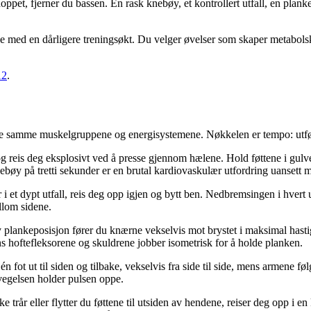
ppet, fjerner du bassen. En rask knebøy, et kontrollert utfall, en plank
 med en dårligere treningsøkt. Du velger øvelser som skaper metabols
12
.
de samme muskelgruppene og energisystemene. Nøkkelen er tempo: utfør h
 reis deg eksplosivt ved å presse gjennom hælene. Hold føttene i gulve
ebøy på tretti sekunder er en brutal kardiovaskulær utfordring uansett m
r i et dypt utfall, reis deg opp igjen og bytt ben. Nedbremsingen i hvert
llom sidene.
y plankeposisjon fører du knærne vekselvis mot brystet i maksimal hastigh
s hoftefleksorene og skuldrene jobber isometrisk for å holde planken.
t én fot ut til siden og tilbake, vekselvis fra side til side, mens armene
vegelsen holder pulsen oppe.
ke trår eller flytter du føttene til utsiden av hendene, reiser deg opp i