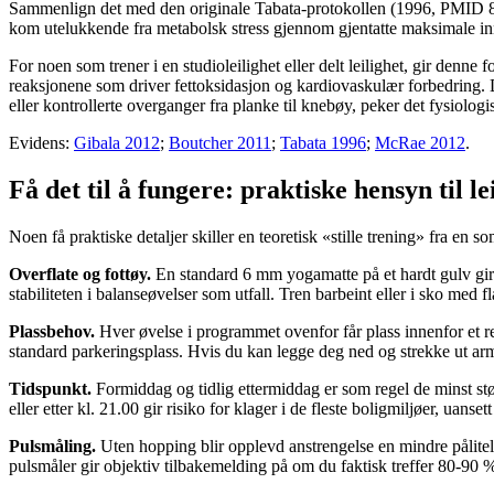
Sammenlign det med den originale Tabata-protokollen (1996, PMID 889
kom utelukkende fra metabolsk stress gjennom gjentatte maksimale inns
For noen som trener i en studioleilighet eller delt leilighet, gir denn
reaksjonene som driver fettoksidasjon og kardiovaskulær forbedring. 
eller kontrollerte overganger fra planke til knebøy, peker det fysiologi
Evidens:
Gibala 2012
;
Boutcher 2011
;
Tabata 1996
;
McRae 2012
.
Få det til å fungere: praktiske hensyn til le
Noen få praktiske detaljer skiller en teoretisk «stille trening» fra en so
Overflate og fottøy.
En standard 6 mm yogamatte på et hardt gulv gir
stabiliteten i balanseøvelser som utfall. Tren barbeint eller i sko me
Plassbehov.
Hver øvelse i programmet ovenfor får plass innenfor et r
standard parkeringsplass. Hvis du kan legge deg ned og strekke ut arm
Tidspunkt.
Formiddag og tidlig ettermiddag er som regel de minst stø
eller etter kl. 21.00 gir risiko for klager i de fleste boligmiljøer, uanset
Pulsmåling.
Uten hopping blir opplevd anstrengelse en mindre påliteli
pulsmåler gir objektiv tilbakemelding på om du faktisk treffer 80-90 % 