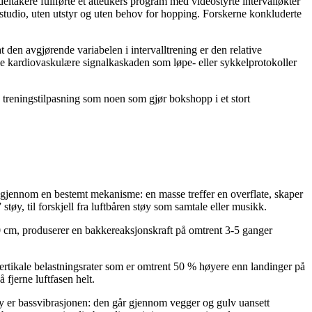
takere fullførte et åtteukers program med videostyrte intervalløkter
studio, uten utstyr og uten behov for hopping. Forskerne konkluderte
den avgjørende variabelen i intervalltrening er den relative
mme kardiovaskulære signalkaskaden som løpe- eller sykkelprotokoller
treningstilpasning som noen som gjør bokshopp i et stort
tår gjennom en bestemt mekanisme: en masse treffer en overflate, skaper
tøy, til forskjell fra luftbåren støy som samtale eller musikk.
0 cm, produserer en bakkereaksjonskraft på omtrent 3-5 ganger
vertikale belastningsrater som er omtrent 50 % høyere enn landinger på
 fjerne luftfasen helt.
øy er bassvibrasjonen: den går gjennom vegger og gulv uansett