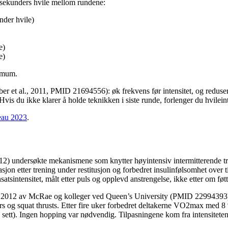
 sekunders hvile mellom rundene:
nder hvile)
e)
e)
simum.
r et al., 2011, PMID 21694556): øk frekvens før intensitet, og reduser d
s du ikke klarer å holde teknikken i siste runde, forlenger du hvileinter
eau 2023
.
 undersøkte mekanismene som knytter høyintensiv intermitterende tren
dasjon etter trening under restitusjon og forbedret insulinfølsomhet ove
sintensitet, målt etter puls og opplevd anstrengelse, ikke etter om føtt
e fra 2012 av McRae og kolleger ved Queen’s University (PMID 22994393)
s og squat thrusts. Etter fire uker forbedret deltakerne VO2max med 8
e sett). Ingen hopping var nødvendig. Tilpasningene kom fra intensitete