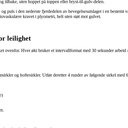
tilbake, uten hoppet på toppen eller bryst-til-gulv-delen.
og puls i den nederste fjerdedelen av bevegelsesutslaget i en bestemt v
vaskulære kravet i plyometri, helt uten støt mot gulvet.
r leilighet
eket ovenfor. Hver økt bruker et intervallformat med 30 sekunder arbeid 
ler og hoftesirkler. Utfør deretter 4 runder av følgende sirkel med 
e)
um.