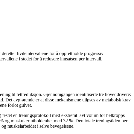
eretter hvileintervallene for å opprettholde progressiv
vallene i stedet for å redusere innsatsen per intervall.
ing til fettreduksjon. Gjennomgangen identifiserte tre hoveddrivere:
r tid. Det avgjørende er at disse mekanismene utløses av metabolsk krav,
ene forlot gulvet.
 testet en treningsprotokoll med ekstremt lavt volum for helkropps
 % og muskulær utholdenhet med 32 %. Den totale treningstiden per
n og muskelarbeidet i selve bevegelsene.