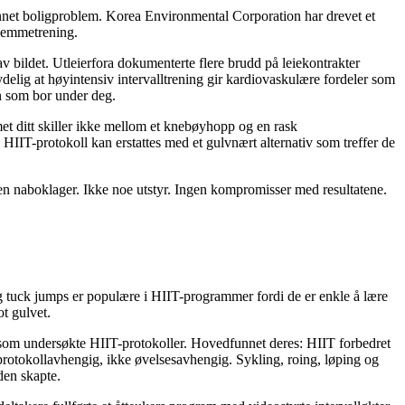
 annet boligproblem. Korea Environmental Corporation har drevet et
hjemmetrening.
bildet. Utleierfora dokumenterte flere brudd på leiekontrakter
delig at høyintensiv intervalltrening gir kardiovaskulære fordeler som
en som bor under deg.
met ditt skiller ikke mellom et knebøyhopp og en rask
HIIT-protokoll kan erstattes med et gulvnært alternativ som treffer de
gen naboklager. Ikke noe utstyr. Ingen kompromisser med resultatene.
 tuck jumps er populære i HIIT-programmer fordi de er enkle å lære
t gulvet.
om undersøkte HIIT-protokoller. Hovedfunnet deres: HIIT forbedret
protokollavhengig, ikke øvelsesavhengig. Sykling, roing, løping og
den skapte.