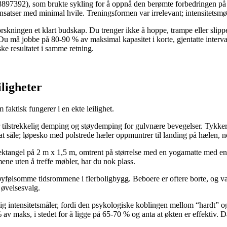
7392), som brukte sykling for å oppnå den berømte forbedringen på 28
atser med minimal hvile. Treningsformen var irrelevant; intensitetsmøns
e forskningen et klart budskap. Du trenger ikke å hoppe, trampe eller sl
Du må jobbe på 80-90 % av maksimal kapasitet i korte, gjentatte inter
ske resultatet i samme retning.
iligheter
m faktisk fungerer i en ekte leilighet.
 tilstrekkelig demping og støydemping for gulvnære bevegelser. Tykke
d flat såle; løpesko med polstrede hæler oppmuntrer til landing på hælen,
ektangel på 2 m x 1,5 m, omtrent på størrelse med en yogamatte med en
ene uten å treffe møbler, har du nok plass.
yfølsomme tidsrommene i flerboligbygg. Beboere er oftere borte, og van
t øvelsesvalg.
g intensitetsmåler, fordi den psykologiske koblingen mellom “hardt” og 
av maks, i stedet for å ligge på 65-70 % og anta at økten er effektiv. Da