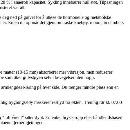
 % i anaerob kapasitet. Sykling innebærer null støt. Tilpasningen
teret var alt.
ippe deg ned på gulvet for å utløse de hormonelle og metabolske
valler. Enten du oppnår det gjennom raske knebøy, mountain climbers
re matter (10-15 mm) absorberer mer vibrasjon, men reduserer
 noe som øker gulvstøyen selv i bevegelser uten hopp.
 armlengdes klaring på hver side. Du trenger mindre plass enn en
lig bygningsstøy maskerer restlyd fra økten. Trening før kl. 07.00
“luftbårent” sitter dypt. En enkel bryststropp eller håndleddsbasert
taene fjerner gjettingen.