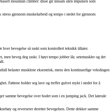
ebasert mountain climber: disse gir innsats uten impulsen som
k stress gjennom muskelarbeid og tempo i stedet for gjennom
ver bevegelse så raskt som kontrollert teknikk tillater.
t, men beveg deg raskt. I høyt tempo jobber lår, setemuskler og det
ål.
 utfall belaster musklene eksentrisk, mens den kontinuerlige vekslingen
et. Føttene holder seg lave og treffer gulvet mykt i stedet for å
 følger samme bevegelse over hodet som i en jumping jack. Det laterale
 en knebøy og reverserer deretter bevegelsen. Dette dekker samme