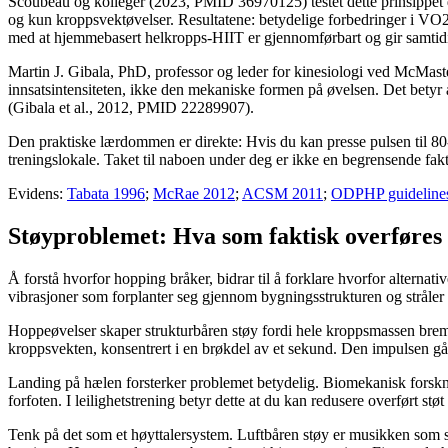
Scoubeau og kolleger (2023, PMID 36970125) testet dette prinsippet di
og kun kroppsvektøvelser. Resultatene: betydelige forbedringer i VO2
med at hjemmebasert helkropps-HIIT er gjennomførbart og gir samtidi
Martin J. Gibala, PhD, professor og leder for kinesiologi ved McMaste
innsatsintensiteten, ikke den mekaniske formen på øvelsen. Det betyr 
(Gibala et al., 2012, PMID 22289907).
Den praktiske lærdommen er direkte: Hvis du kan presse pulsen til 8
treningslokale. Taket til naboen under deg er ikke en begrensende fak
Evidens:
Tabata 1996
;
McRae 2012
;
ACSM 2011
;
ODPHP guideline
Støyproblemet: Hva som faktisk overføres
Å forstå hvorfor hopping bråker, bidrar til å forklare hvorfor alternat
vibrasjoner som forplanter seg gjennom bygningsstrukturen og stråler ut
Hoppeøvelser skaper strukturbåren støy fordi hele kroppsmassen brem
kroppsvekten, konsentrert i en brøkdel av et sekund. Den impulsen g
Landing på hælen forsterker problemet betydelig. Biomekanisk forskning
forfoten. I leilighetstrening betyr dette at du kan redusere overført støt
Tenk på det som et høyttalersystem. Luftbåren støy er musikken som sp