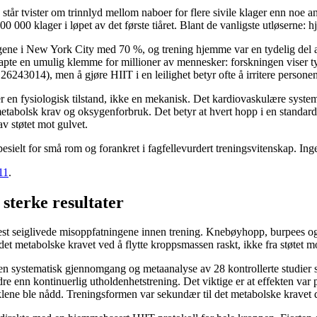
, står tvister om trinnlyd mellom naboer for flere sivile klager enn noe
0 000 klager i løpet av det første tiåret. Blant de vanligste utløserne: 
ene i New York City med 70 %, og trening hjemme var en tydelig del av 
skapte en umulig klemme for millioner av mennesker: forskningen viser ty
6243014), men å gjøre HIIT i en leilighet betyr ofte å irritere person
er en fysiologisk tilstand, ikke en mekanisk. Det kardiovaskulære syste
etabolsk krav og oksygenforbruk. Det betyr at hvert hopp i en standard 
v støtet mot gulvet.
pesielt for små rom og forankret i fagfellevurdert treningsvitenskap. In
11
.
sterke resultater
est seiglivede misoppfatningene innen trening. Knebøyhopp, burpees og
t metabolske kravet ved å flytte kroppsmassen raskt, ikke fra støtet mo
systematisk gjennomgang og metaanalyse av 28 kontrollerte studier s
 enn kontinuerlig utholdenhetstrening. Det viktige er at effekten var 
sklene ble nådd. Treningsformen var sekundær til det metabolske kravet 