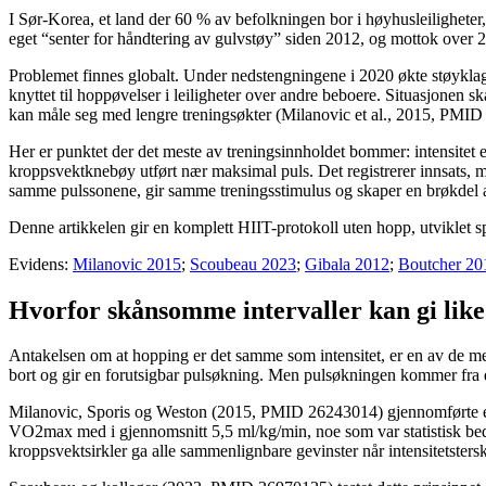
I Sør-Korea, et land der 60 % av befolkningen bor i høyhusleiligheter
eget “senter for håndtering av gulvstøy” siden 2012, og mottok over 20
Problemet finnes globalt. Under nedstengningene i 2020 økte støyklag
knyttet til hoppøvelser i leiligheter over andre beboere. Situasjonen 
kan måle seg med lengre treningsøkter (Milanovic et al., 2015, PMID 2
Her er punktet der det meste av treningsinnholdet bommer: intensitet 
kroppsvektknebøy utført nær maksimal puls. Det registrerer innsats, m
samme pulssonene, gir samme treningsstimulus og skaper en brøkdel a
Denne artikkelen gir en komplett HIIT-protokoll uten hopp, utviklet s
Evidens:
Milanovic 2015
;
Scoubeau 2023
;
Gibala 2012
;
Boutcher 20
Hvorfor skånsomme intervaller kan gi like 
Antakelsen om at hopping er det samme som intensitet, er en av de m
bort og gir en forutsigbar pulsøkning. Men pulsøkningen kommer fra de
Milanovic, Sporis og Weston (2015, PMID 26243014) gjennomførte en 
VO2max med i gjennomsnitt 5,5 ml/kg/min, noe som var statistisk bedre
kroppsvektsirkler ga alle sammenlignbare gevinster når intensitetster