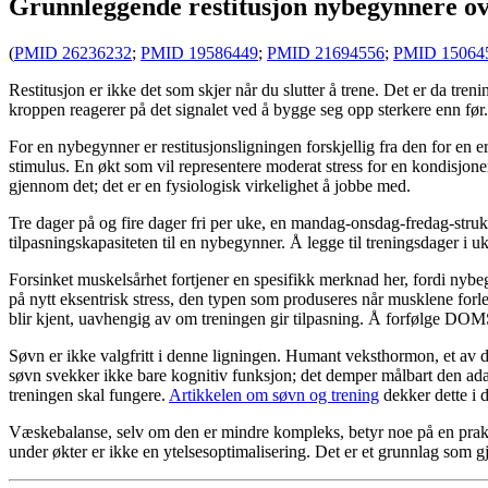
Grunnleggende restitusjon nybegynnere ov
(
PMID 26236232
;
PMID 19586449
;
PMID 21694556
;
PMID 15064
Restitusjon er ikke det som skjer når du slutter å trene. Det er da tren
kroppen reagerer på det signalet ved å bygge seg opp sterkere enn før. Ut
For en nybegynner er restitusjonsligningen forskjellig fra den for en 
stimulus. En økt som vil representere moderat stress for en kondisjoner
gjennom det; det er en fysiologisk virkelighet å jobbe med.
Tre dager på og fire dager fri per uke, en mandag-onsdag-fredag-struktu
tilpasningskapasiteten til en nybegynner. Å legge til treningsdager i uke
Forsinket muskelsårhet fortjener en spesifikk merknad her, fordi nybeg
på nytt eksentrisk stress, den typen som produseres når musklene forl
blir kjent, uavhengig av om treningen gir tilpasning. Å forfølge DOM
Søvn er ikke valgfritt i denne ligningen. Humant veksthormon, et av 
søvn svekker ikke bare kognitiv funksjon; det demper målbart den adapti
treningen skal fungere.
Artikkelen om søvn og trening
dekker dette i d
Væskebalanse, selv om den er mindre kompleks, betyr noe på en prakt
under økter er ikke en ytelsesoptimalisering. Det er et grunnlag som gj