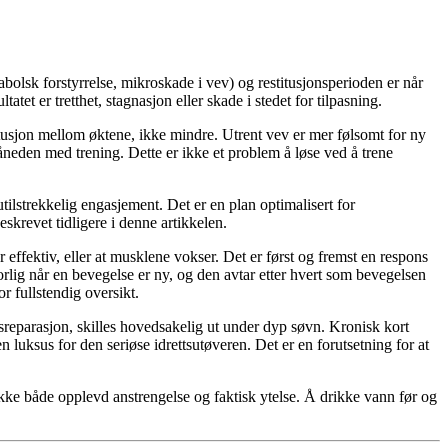
tabolsk forstyrrelse, mikroskade i vev) og restitusjonsperioden er når
tet er tretthet, stagnasjon eller skade i stedet for tilpasning.
titusjon mellom øktene, ikke mindre. Utrent vev er mer følsomt for ny
måneden med trening. Dette er ikke et problem å løse ved å trene
tilstrekkelig engasjement. Det er en plan optimalisert for
beskrevet tidligere i denne artikkelen.
effektiv, eller at musklene vokser. Det er først og fremst en respons
rlig når en bevegelse er ny, og den avtar etter hvert som bevegelsen
or fullstendig oversikt.
reparasjon, skilles hovedsakelig ut under dyp søvn. Kronisk kort
 luksus for den seriøse idrettsutøveren. Det er en forutsetning for at
ke både opplevd anstrengelse og faktisk ytelse. Å drikke vann før og