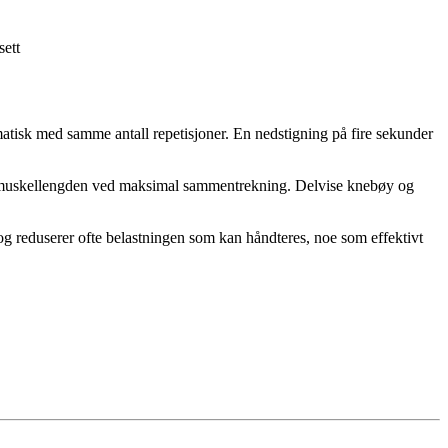
sett
matisk med samme antall repetisjoner. En nedstigning på fire sekunder
 og muskellengden ved maksimal sammentrekning. Delvise knebøy og
l og reduserer ofte belastningen som kan håndteres, noe som effektivt