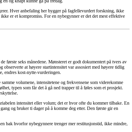
g én og knapt kunne gå på fredag.
gerer. Hver anbefaling her bygger på fagfellevurdert forskning, ikke
 ikke er et kompromiss. For en nybegynner er det det mest effektive
av de første seks månedene. Mønsteret er godt dokumentert på tvers av
observerte at høyere startintensitet var assosiert med høyere tidlig
e, endres kost-nytte-vurderingen.
d de samme volumene, intensitetene og frekvensene som viderekomne
het, typen som får det å gå ned trapper til å føles som et prosjekt.
eskyttelse.
abelen intensitet eller volum; det er hvor ofte du kommer tilbake. En
gang og bruker ti dager på å komme deg etter. Den første gir en
ien bak hvorfor nybegynnere trenger mer restitusjonstid, ikke mindre,