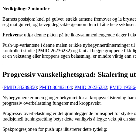
Nedkjøling: 2 minutter
Barnets posisjon: knel på gulvet, strekk armene fremover og la bryste
seg mot gulvet, og beveg deg sakte gjennom fem til åtte hele sykluser.
Frekvens
: utfør denne økten på tre ikke-sammenhengende dager i uken
Push-up-variantene i denne malen er ikke nybegynnertilnærminger ti
kontrollert studie (PMID 26236232) og fant at begge gruppene fikk li
er en vektstang eller kroppens egen belastning, er mindre viktig enn s
Progressiv vanskelighetsgrad: Skalering ut
(
PMID 33239350
;
PMID 36482104
;
PMID 26236232
;
PMID 19586
Nybegynnere er noen ganger bekymret for at kroppsvektstrening har et 
progressiv overbelastning fungerer med kroppsvekt.
Progressiv overbelastning er det grunnleggende prinsippet for styrke
tradisjonell treningssetting betyr dette vanligvis å legge vekt på en
Spakprogresjonen for push-ups illustrerer dette tydelig: