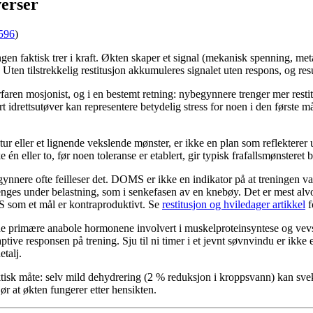
erser
596
)
ingen faktisk trer i kraft. Økten skaper et signal (mekanisk spenning, me
en tilstrekkelig restitusjon akkumuleres signalet uten respons, og resulta
erfaren mosjonist, og i en bestemt retning: nybegynnere trenger mer res
t idrettsutøver kan representere betydelig stress for noen i den første 
r eller et lignende vekslende mønster, er ikke en plan som reflekterer u
 én eller to, før noen toleranse er etablert, gir typisk frafallsmønsteret 
ynnere ofte feilleser det. DOMS er ikke en indikator på at treningen var 
enges under belastning, som i senkefasen av en knebøy. Det er mest alvo
S som et mål er kontraproduktivt. Se
restitusjon og hviledager artikkel
f
de primære anabole hormonene involvert i muskelproteinsyntese og vevs
ve responsen på trening. Sju til ni timer i et jevnt søvnvindu er ikke en
etalj.
isk måte: selv mild dehydrering (2 % reduksjon i kroppsvann) kan svek
ør at økten fungerer etter hensikten.