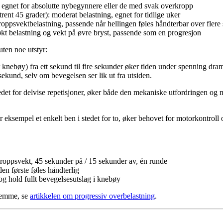
, egnet for absolutte nybegynnere eller de med svak overkropp
rent 45 grader): moderat belastning, egnet for tidlige uker
oppsvektbelastning, passende når hellingen føles håndterbar over flere 
økt belastning og vekt på øvre bryst, passende som en progresjon
uten noe utstyr:
r knebøy) fra ett sekund til fire sekunder øker tiden under spenning dra
 sekund, selv om bevegelsen ser lik ut fra utsiden.
stedet for delvise repetisjoner, øker både den mekaniske utfordringen
for eksempel et enkelt ben i stedet for to, øker behovet for motorkontrol
oppsvekt, 45 sekunder på / 15 sekunder av, én runde
en første føles håndterlig
og hold fullt bevegelsesutslag i knebøy
hjemme, se
artikkelen om progressiv overbelastning
.