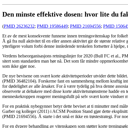
Den minste effektive dosen: hvor lite du fa
(
PMID 26236232
;
PMID 19586449
;
PMID 21694556
;
PMID 15064
Et av de mest konsekvente funnene innen treningsvitenskap for folkehel
Å gå fra null aktivitet til en eller annen aktivitet gir de største relati
ytterligere volum forbi denne innledende terskelen fortsetter å hjelp
Verdens helseorganisasjons retningslinjer for 2020 (Bull FC et al., P
sitert som standarden man bør nå. Det som får mindre oppmerksomhet, 
som ikke gjør noe.
De nye bevisene om svært korte aktivitetsperioder utvider dette bilde
(PMID 36482104). Forskerne fant en sammenheng mellom kraftig intermit
for dødelighet av alle årsaker. For å være tydelig på hva denne assos
observerte at deltakere med disse korte aktivitetsmønstrene hadde en ten
menneskekroppen reagerer meningsfullt på selv svært korte vinduer m
For en praktisk nybegynner betyr dette beviset at ti minutter med målre
Garber og kolleger (2011) i ACSM Position Stand gjør dette eksplisitt: 
(PMID 21694556). Å starte i det små er ikke en trøstestrategi. For noen 
For en dypere behandling av vitenskapen som støtter korte treningsøkt