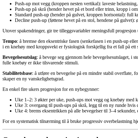
Push-up mot vegg (kroppen nesten vertikal): laveste belastning
Push-up på skrå (hender hevet på et bord eller trinn, kropp i omt
Standard push-up (hender på gulvet, kroppen horisontal): full kr
Decline push-up (føttene hevet på en stol, hendene på gulvet): 
Utover spakendringer, gir tre tilleggsvariabler meningsfull progresjon 
Tempo
: å bremse den eksentriske fasen (senkefasen i en push-up elle
i en knebøy med kroppsvekt er fysiologisk forskjellig fra et fall på ett
Bevegelsesutslag
: å bevege seg gjennom hele bevegelsesutslaget, i 
fulle knebøy er ikke tilsvarende stimuli.
Stabilitetsbase
: å utføre en bevegelse på en mindre stabil overflate, 
skaper en ny vanskelighetsgrad.
En enkel fire ukers progresjon for en nybegynner:
Uke 1–2: 3 økter per uke, push-ups mot vegg og knebøy med kr
Uke 3: overgang til push-ups på skrå, legg til en ny runde hvis d
Uke 4: brems eksentrikken på alle bevegelser til 3–4 sekunder, 
For en systematisk tilnærming til å bruke progressiv overbelastning 