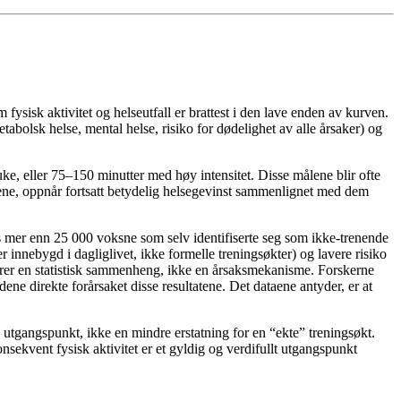
ysisk aktivitet og helseutfall er brattest i den lave enden av kurven.
 metabolsk helse, mental helse, risiko for dødelighet av alle årsaker) og
e, eller 75–150 minutter med høy intensitet. Disse målene blir ofte
lene, oppnår fortsatt betydelig helsegevinst sammenlignet med dem
os mer enn 25 000 voksne som selv identifiserte seg som ikke-trenende
innebygd i dagliglivet, ikke formelle treningsøkter) og lavere risiko
kerer en statistisk sammenheng, ikke en årsaksmekanisme. Forskerne
dene direkte forårsaket disse resultatene. Det dataene antyder, er at
g utgangspunkt, ikke en mindre erstatning for en “ekte” treningsøkt.
nsekvent fysisk aktivitet er et gyldig og verdifullt utgangspunkt