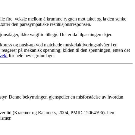
 alle fire, veksle mellom å krumme ryggen mot taket og la den senke
støtter den parasympatiske restitusjonsresponsen.
dager, ikke valgfrie tillegg. Det er da tilpasningen skjer.
nkpress og push-up ved matchede muskelaktiveringsnivåer i en
reagerer på mekanisk spenning; kilden til den spenningen, enten det
vekt
for hele bevisgrunnlaget.
utstyr. Denne bekymringen gjenspeiler en misforståelse av hvordan
e over tid (Kraemer og Ratamess, 2004, PMID 15064596). I en
ismer.