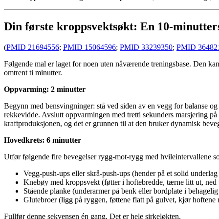
Din første kroppsvektsøkt: En 10-minutter
(
PMID 21694556
;
PMID 15064596
;
PMID 33239350
;
PMID 36482
Følgende mal er laget for noen uten nåværende treningsbase. Den kan f
omtrent ti minutter.
Oppvarming: 2 minutter
Begynn med bensvingninger: stå ved siden av en vegg for balanse og svi
rekkevidde. Avslutt oppvarmingen med tretti sekunders marsjering på
kraftproduksjonen, og det er grunnen til at den bruker dynamisk bevegel
Hovedkrets: 6 minutter
Utfør følgende fire bevegelser rygg-mot-rygg med hvileintervallene s
Vegg-push-ups eller skrå-push-ups (hender på et solid underlag 
Knebøy med kroppsvekt (føtter i hoftebredde, tærne litt ut, ned t
Stående planke (underarmer på benk eller bordplate i behagelig
Glutebroer (ligg på ryggen, føttene flatt på gulvet, kjør hoften
Fullfør denne sekvensen én gang. Det er hele sirkeløkten.