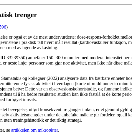
ktisk trenger
596
)
se er også et av de mest undervurderte: dose-respons-forholdet mellom f
ve gevinstene i praktisk talt hvert målt resultat (kardiovaskulær funksjon,
e, men med avtagende avkastning.
MID 33239350) anbefaler 150–300 minutter med moderat intensitet per uk
er neste linje: personer som gjør noe aktivitet, men ikke når disse må
t. Stamatakis og kollegaer (2022) analyserte data fra bærbare enheter h
terende fysisk aktivitet i hverdagen (korte utbrudd under to minutter 
iasjonen betyr: Dette var en observasjonskohortstudie, og funnene indi
dens til å ha bedre resultater; studien kan ikke fastslå at de korte perio
ed forhøyet innsats.
ttet bevegelse, utført konsekvent tre ganger i uken, er et genuint gyldi
selv aktivitetsmengder under de anbefalte målene gir fordeler, og all ko
uten treningshistorikk er det riktig strategi.
er, se
artikkelen om mikroøkter
.