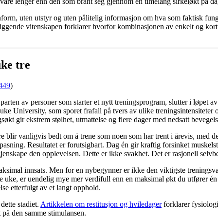
are lenger enn den som brant seg gjennom en timelang sirkeløkt på da
nform, uten utstyr og uten pålitelig informasjon om hva som faktisk fun
liggende vitenskapen forklarer hvorfor kombinasjonen av enkelt og kort
uke tre
449
)
arten av personer som starter et nytt treningsprogram, slutter i løpet 
niversity, som sporet frafall på tvers av ulike treningsintensiteter og 
søkt gir ekstrem stølhet, utmattelse og flere dager med nedsatt bevegels
ere blir vanligvis bedt om å trene som noen som har trent i årevis, me
ning. Resultatet er forutsigbart. Dag én gir kraftig forsinket muskelstøl
å gjenskape den opplevelsen. Dette er ikke svakhet. Det er rasjonell selvb
simal innsats. Men for en nybegynner er ikke den viktigste treningsvari
e uke, er uendelig mye mer verdifull enn en maksimal økt du utfører én 
se etterfulgt av et langt opphold.
dette stadiet.
Artikkelen om restitusjon og hviledager
forklarer fysiolog
st på den samme stimulansen.