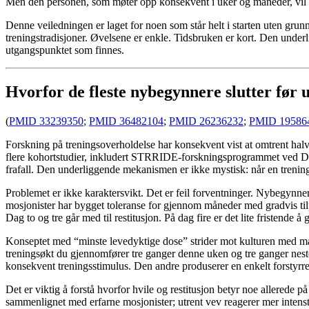
Men den personen, som møter opp konsekvent i uker og måneder, vil v
Denne veiledningen er laget for noen som står helt i starten uten grun
treningstradisjoner. Øvelsene er enkle. Tidsbruken er kort. Den under
utgangspunktet som finnes.
Hvorfor de fleste nybegynnere slutter før 
(
PMID 33239350
;
PMID 36482104
;
PMID 26236232
;
PMID 19586
Forskning på treningsoverholdelse har konsekvent vist at omtrent halvp
flere kohortstudier, inkludert STRRIDE-forskningsprogrammet ved Duke U
frafall. Den underliggende mekanismen er ikke mystisk: når en trening
Problemet er ikke karaktersvikt. Det er feil forventninger. Nybegynn
mosjonister har bygget toleranse for gjennom måneder med gradvis tilpas
Dag to og tre går med til restitusjon. På dag fire er det lite fristende 
Konseptet med “minste levedyktige dose” strider mot kulturen med mak
treningsøkt du gjennomfører tre ganger denne uken og tre ganger nest
konsekvent treningsstimulus. Den andre produserer en enkelt forstyrrel
Det er viktig å forstå hvorfor hvile og restitusjon betyr noe allerede på 
sammenlignet med erfarne mosjonister; utrent vev reagerer mer inten