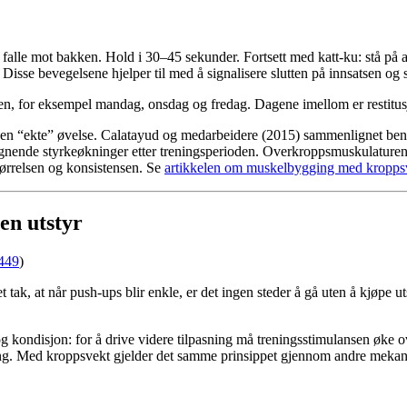
t falle mot bakken. Hold i 30–45 sekunder. Fortsett med katt-ku: stå på
 Disse bevegelsene hjelper til med å signalisere slutten på innsatsen og 
, for eksempel mandag, onsdag og fredag. Dagene imellom er restitusjons
l en “ekte” øvelse. Calatayud og medarbeidere (2015) sammenlignet be
gnende styrkeøkninger etter treningsperioden. Overkroppsmuskulaturen 
tørrelsen og konsistensen. Se
artikkelen om muskelbygging med kropps
en utstyr
449
)
tak, at når push-ups blir enkle, er det ingen steder å gå uten å kjøpe 
 og kondisjon: for å drive videre tilpasning må treningsstimulansen øk
 stang. Med kroppsvekt gjelder det samme prinsippet gjennom andre mekan