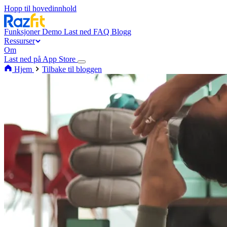
Hopp til hovedinnhold
Funksjoner
Demo
Last ned
FAQ
Blogg
Ressurser
Om
Last ned på App Store
Hjem
Tilbake til bloggen