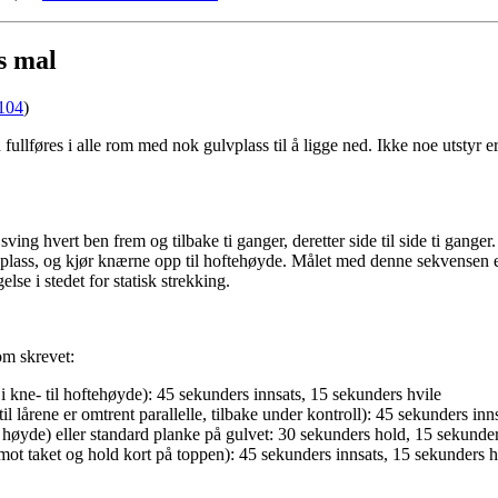
s mal
104
)
ullføres i alle rom med nok gulvplass til å ligge ned. Ikke noe utstyr 
ng hvert ben frem og tilbake ti ganger, deretter side til side ti ganger.
 plass, og kjør knærne opp til hoftehøyde. Målet med denne sekvensen
se i stedet for statisk strekking.
om skrevet:
i kne- til hoftehøyde): 45 sekunders innsats, 15 sekunders hvile
il lårene er omtrent parallelle, tilbake under kontroll): 45 sekunders inn
 høyde) eller standard planke på gulvet: 30 sekunders hold, 15 sekunder
e mot taket og hold kort på toppen): 45 sekunders innsats, 15 sekunders h