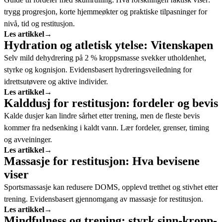
trygg progresjon, korte hjemmeøkter og praktiske tilpasninger for
nivå, tid og restitusjon.
Les artikkel
→
Hydration og atletisk ytelse: Vitenskapen
Selv mild dehydrering på 2 % kroppsmasse svekker utholdenhet,
styrke og kognisjon. Evidensbasert hydreringsveiledning for
idrettsutøvere og aktive individer.
Les artikkel
→
Kalddusj for restitusjon: fordeler og bevis
Kalde dusjer kan lindre sårhet etter trening, men de fleste bevis
kommer fra nedsenking i kaldt vann. Lær fordeler, grenser, timing
og avveininger.
Les artikkel
→
Massasje for restitusjon: Hva bevisene
viser
Sportsmassasje kan redusere DOMS, opplevd tretthet og stivhet etter
trening. Evidensbasert gjennomgang av massasje for restitusjon.
Les artikkel
→
Mindfulness og trening: styrk sinn-kropp-