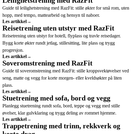
Leilighetstrening med RazFit
Guide til leilighetstrening med RazFit: stille økter for små rom, uten
hopp, med tempo, mattearbeid og hensyn til naboer.
Les artikkel
→
Reisetrening uten utstyr med RazFit
Reisetrening uten utstyr for hotell, flyplass og travle reisedager.
Bygg korte økter rundt jetlag, stillesitting, lite plass og trygg
progresjon.
Les artikkel
→
Soveromstrening med RazFit
Guide til soveromstrening med RazFit: stille kroppsvektøvelser ved
seng, matte og vegg for korte morgen- eller kveldsøkter på liten
plass.
Les artikkel
→
Stuetrening med sofa, bord og vegg
Planlegg stuetrening rundt sofa, bord, teppe og vegg med stille
øvelser, klar gulvklaring og trygg deling av rommet hjemme.
Les artikkel
→
Trappetrening med trinn, rekkverk og
korte drag