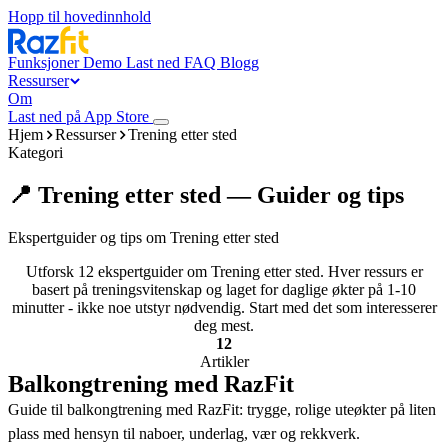
Hopp til hovedinnhold
Funksjoner
Demo
Last ned
FAQ
Blogg
Ressurser
Om
Last ned på App Store
Hjem
Ressurser
Trening etter sted
Kategori
📍 Trening etter sted — Guider og tips
Ekspertguider og tips om Trening etter sted
Utforsk 12 ekspertguider om Trening etter sted. Hver ressurs er
basert på treningsvitenskap og laget for daglige økter på 1-10
minutter - ikke noe utstyr nødvendig. Start med det som interesserer
deg mest.
12
Artikler
Balkongtrening med RazFit
Guide til balkongtrening med RazFit: trygge, rolige uteøkter på liten
plass med hensyn til naboer, underlag, vær og rekkverk.