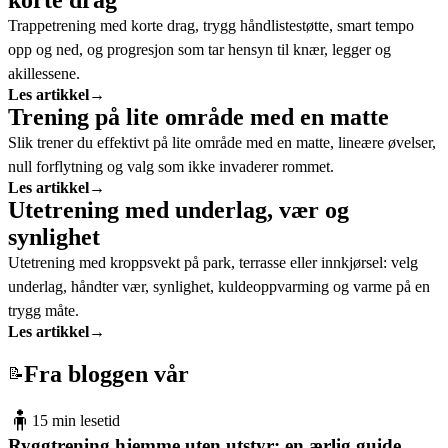
Trappetrening med korte drag, trygg håndlistestøtte, smart tempo
opp og ned, og progresjon som tar hensyn til knær, legger og
akillessene.
Les artikkel
→
Trening på lite område med en matte
Slik trener du effektivt på lite område med en matte, lineære øvelser,
null forflytning og valg som ikke invaderer rommet.
Les artikkel
→
Utetrening med underlag, vær og
synlighet
Utetrening med kroppsvekt på park, terrasse eller innkjørsel: velg
underlag, håndter vær, synlighet, kuldeoppvarming og varme på en
trygg måte.
Les artikkel
→
Fra bloggen vår
📝
🧍
15 min lesetid
Ryggtrening hjemme uten utstyr: en ærlig guide