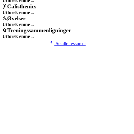
Utforsk emne
→
Calisthenics
🤸
Utforsk emne
→
Øvelser
💪
Utforsk emne
→
Treningssammenligninger
🔄
Utforsk emne
→
Se alle ressurser