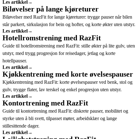
Les artikkel
→
Biløvelser på lange kjøreturer
Biløvelser med RazFit for lange kjøreturer: trygge pauser når bilen
står parkert, sirkulasjon for bein og hofter, og korte økter uten utstyr.
Les artikkel
→
Hotellromstrening med RazFit
Guide til hotellromstrening med RazFit: stille økter på lite gulv, uten
utstyr, med trygg progresjon for reisedager, jetlag og korte
hotellpauser.
Les artikkel
→
Kjøkkentrening med korte øvelsespauser
Kjøkkentrening med RazFit: korte øvelsespauser ved benk, stol og
gulv, trygge flater, lav terskel og enkel progresjon uten utstyr.
Les artikkel
→
Kontortrening med RazFit
Guide til kontortrening med RazFit: diskrete pauser, mobilitet og
styrke uten å bli svett, tilpasset møter, arbeidsklær og lange
stillesittende dager.
Les artikkel
→