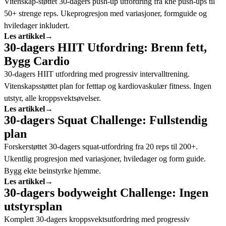
Vitenskap-støttet 30-dagers push-up utfordring fra kne push-ups til
50+ strenge reps. Ukeprogresjon med variasjoner, formguide og
hviledager inkludert.
Les artikkel
→
30-dagers HIIT Utfordring: Brenn fett,
Bygg Cardio
30-dagers HIIT utfordring med progressiv intervalltrening.
Vitenskapsstøttet plan for fetttap og kardiovaskulær fitness. Ingen
utstyr, alle kroppsvektsøvelser.
Les artikkel
→
30-dagers Squat Challenge: Fullstendig
plan
Forskerstøttet 30-dagers squat-utfordring fra 20 reps til 200+.
Ukentlig progresjon med variasjoner, hviledager og form guide.
Bygg ekte beinstyrke hjemme.
Les artikkel
→
30-dagers bodyweight Challenge: Ingen
utstyrsplan
Komplett 30-dagers kroppsvektsutfordring med progressiv