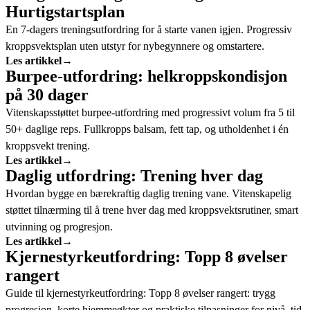
Hurtigstartsplan
En 7-dagers treningsutfordring for å starte vanen igjen. Progressiv
kroppsvektsplan uten utstyr for nybegynnere og omstartere.
Les artikkel
→
Burpee-utfordring: helkroppskondisjon
på 30 dager
Vitenskapsstøttet burpee-utfordring med progressivt volum fra 5 til
50+ daglige reps. Fullkropps balsam, fett tap, og utholdenhet i én
kroppsvekt trening.
Les artikkel
→
Daglig utfordring: Trening hver dag
Hvordan bygge en bærekraftig daglig trening vane. Vitenskapelig
støttet tilnærming til å trene hver dag med kroppsvektsrutiner, smart
utvinning og progresjon.
Les artikkel
→
Kjernestyrkeutfordring: Topp 8 øvelser
rangert
Guide til kjernestyrkeutfordring: Topp 8 øvelser rangert: trygg
progresjon, korte hjemmeøkter og praktiske tilpasninger for nivå, tid