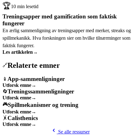
🏆
10 min lesetid
Treningsapper med gamification som faktisk
fungerer
En ærlig sammenligning av treningsapper med merker, streaks og
spillmekanikk. Hva forskningen sier om hvilke tilnærminger som
faktisk fungerer.
Les artikkelen
→
Relaterte emner
🔗
App-sammenligninger
📱
Utforsk emne
→
Treningssammenligninger
🔄
Utforsk emne
→
Spillmekanismer og trening
🎮
Utforsk emne
→
Calisthenics
🤸
Utforsk emne
→
Se alle ressurser