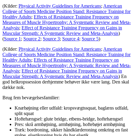
(Kilder:
Physical Activity Guidelines for Americans
;
American
College of Sports Medicine Position Stand: Resistance Training for
Healthy Adults
;
Effects of Resistance Training Frequency on
Measures of Muscle Hypertrophy: A Systematic Review and Meta-
Analysis
;
Effect of Resistance Training Frequency on Gains in
Muscular Strength: A Systematic Review and Meta-Analysis
)
(
Source 1
;
Source 2
;
Source 3
;
Source 4
;
Source 5
)
(Kilder:
Physical Activity Guidelines for Americans
;
American
College of Sports Medicine Position Stand: Resistance Training for
Healthy Adults
;
Effects of Resistance Training Frequency on
Measures of Muscle Hypertrophy: A Systematic Review and Meta-
Analysis
;
Effect of Resistance Training Frequency on Gains in
Muscular Strength: A Systematic Review and Meta-Analysis
) En
god helkropssession derhjemme behøver ikke være lang. Den skal
dække nok.
Brug fem bevægelsesfamilier:
Knæbøjning eller udfald: kropsvægtssquat, baglæns udfald,
split squat
Hoftehængsel: glute bridge, etbens-bridge, hoftehængsel
Pres: skrå armbøjning, armbøjning, hoftebøjet armbøjning
Træk: bordroning, sikker håndklæderoning omkring en fast
stolpe, elastikroning hvis du har elastik