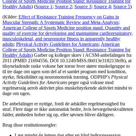
College of Sports Medicine Position Stand: Resistance Training for
Healthy Adults
) (
Source 1
;
Source 2
;
Source 3
;
Source 4
;
Source 5
)
(Kilder:
Effect of Resistance Training Frequency on Gains in
Muscular Strength: A Systematic Review and Meta-Analysis
;
American College of Sports Medicine position stand. Quantity and
quality of exercise for developing and maintaining cardiorespiratory,
musculoskeletal, and neuromotor fitness in apparently healthy
adults
;
Physical Activity Guidelines for Americans
;
American
College of Sports Medicine Position Stand: Resistance Training for
Healthy Adults
) Garber og kolleger skrev i ACSM-anbefalingen fra
2011 (PMID 21694556, DOI 10.1249/MSS.0b013e318213fefb), at
tilsyneladende raske voksne bør træne hver større muskelgruppe to
til tre dage om ugen som del af et samlet program med kondition,
styrke, fleksibilitet og neuromotorisk træning. ODPHP’s
Physical
Activity Guidelines for Americans
peger også voksne mod
regelmæssig aerob aktivitet plus muskelstyrkende aktivitet mindst to
dage om ugen.
De anbefalinger er nyttige, fordi de adskiller regelmæssighed fra
straf. Flere dage er ikke automatisk bedre, hvis bevægelseskvaliteten
falder, ømheden hober sig op, eller søvnen bliver dårligere.
Brug disse restitutionsregler:
Læg mindst én lettere dag efter en hård helkropssession.