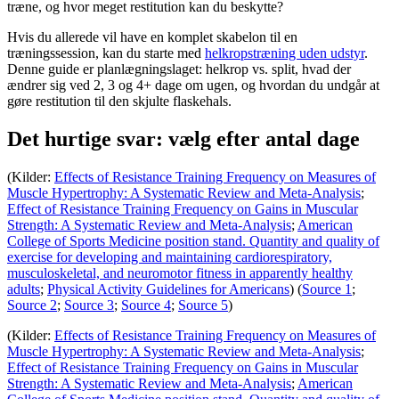
træne, og hvor meget restitution kan du beskytte?
Hvis du allerede vil have en komplet skabelon til en
træningssession, kan du starte med
helkropstræning uden udstyr
.
Denne guide er planlægningslaget: helkrop vs. split, hvad der
ændrer sig ved 2, 3 og 4+ dage om ugen, og hvordan du undgår at
gøre restitution til den skjulte flaskehals.
Det hurtige svar: vælg efter antal dage
(Kilder:
Effects of Resistance Training Frequency on Measures of
Muscle Hypertrophy: A Systematic Review and Meta-Analysis
;
Effect of Resistance Training Frequency on Gains in Muscular
Strength: A Systematic Review and Meta-Analysis
;
American
College of Sports Medicine position stand. Quantity and quality of
exercise for developing and maintaining cardiorespiratory,
musculoskeletal, and neuromotor fitness in apparently healthy
adults
;
Physical Activity Guidelines for Americans
) (
Source 1
;
Source 2
;
Source 3
;
Source 4
;
Source 5
)
(Kilder:
Effects of Resistance Training Frequency on Measures of
Muscle Hypertrophy: A Systematic Review and Meta-Analysis
;
Effect of Resistance Training Frequency on Gains in Muscular
Strength: A Systematic Review and Meta-Analysis
;
American