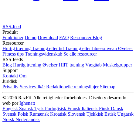
RSS-feed
Produkt
Funktioner
Demo
Download
FAQ
Ressourcer
Blog
Ressourcer
Hurtig træning
Træning efter tid
Træning efter fitnessniveau
Øvelser
Fitness tips
Træningsvidenskab
Se alle ressourcer
RSS-feeds
Blog
Hurtig træning
Øvelser
HIIT træning
Vægttab
Muskelgrupper
Support
Kontakt
Om
Juridisk
Privatliv
Servicevilkår
Redaktionelle retningslinjer
Sitemap
© 2026 RazFit. Alle rettigheder forbeholdes.
Diseño y desarrollo
web por
Ighenatt
Engelsk
Spansk
Tysk
Portugisisk
Fransk
Italiensk
Finsk
Dansk
Svensk
Polsk
Rumænsk
Kroatisk
Slovensk
Tjekkisk
Estisk
Ungarsk
Norsk
Nederlandsk