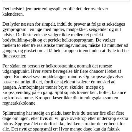
Det bedste hjemmetræningssplit er ofte det, der overlever
kalenderen.
Det lyder næsten for simpelt, indtil du prøver at følge et seksdages
gymprogram i en uge med møder, madpakker, sengetider og nul
udstyr. De fleste voksne vælger ikke mellem et perfekt
bodybuilding-split og et perfekt helkropsprogram. De vælger
mellem to eller tre realistiske træningsvinduer, måske 10 minutter ad
gangen, og ønsket om at få hele kroppen trænet uden at flytte ind i et
fitnesscenter.
For sådan en person er helkropstræning normalt det reneste
udgangspunkt. Hver større bevægelse får flere chancer i løbet af
ugen. En misset session ødelægger mindre. Og kropsvægtøvelser
passer naturligt til det, fordi de sjældent isolerer én muskel ad
gangen. Armbøjninger træner bryst, skuldre, triceps og
kropsspænding på én gang. Split squats træner ben, hofter, balance
og kropsstamme. Kroppen læser ikke din træningsplan som en
regnearkskolonne.
Splittræning har stadig en plads, især hvis du træner fire eller flere
dage om ugen, eller hvis du vil give overkrop eller underkrop ekstra
fokus. Spørgsmålet er derfor ikke, hvilken struktur der er bedst for
alle. Det nyttige spørgsmål er: Hvor mange dage kan du faktisk