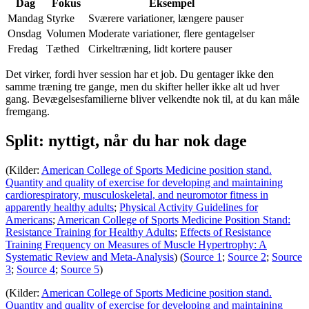
Dag
Fokus
Eksempel
Mandag
Styrke
Sværere variationer, længere pauser
Onsdag
Volumen
Moderate variationer, flere gentagelser
Fredag
Tæthed
Cirkeltræning, lidt kortere pauser
Det virker, fordi hver session har et job. Du gentager ikke den
samme træning tre gange, men du skifter heller ikke alt ud hver
gang. Bevægelsesfamilierne bliver velkendte nok til, at du kan måle
fremgang.
Split: nyttigt, når du har nok dage
(Kilder:
American College of Sports Medicine position stand.
Quantity and quality of exercise for developing and maintaining
cardiorespiratory, musculoskeletal, and neuromotor fitness in
apparently healthy adults
;
Physical Activity Guidelines for
Americans
;
American College of Sports Medicine Position Stand:
Resistance Training for Healthy Adults
;
Effects of Resistance
Training Frequency on Measures of Muscle Hypertrophy: A
Systematic Review and Meta-Analysis
) (
Source 1
;
Source 2
;
Source
3
;
Source 4
;
Source 5
)
(Kilder:
American College of Sports Medicine position stand.
Quantity and quality of exercise for developing and maintaining