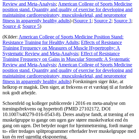
Review and Meta-Analysis
;
American College of Sports Medicine
position stand. Quantity and quality of exercise for developing and
maintaining cardiorespiratory, musculoskeletal, and neuromotor
fitness in apparently healthy adults
) (
Source 1
;
Source 2
;
Source 3
;
Source 4
;
Source 5
)
(Kilder:
American College of Sports Medicine Position Stand:
Resistance Training for Healthy Adults
;
Effects of Resistance
Training Frequency on Measures of Muscle Hypertrophy: A
Systematic Review and Meta-Analysis
;
Effect of Resistance
Training Frequency on Gains in Muscular Strength: A Systematic
Review and Meta-Analysis
;
American College of Sports Medicine
position stand. Quantity and quality of exercise for developing and
maintaining cardiorespiratory, musculoskeletal, and neuromotor
fitness in apparently healthy adults
) Forskningen siger ikke, at
helkrop er magisk. Den siger, at frekvens er et værktøj til at fordele
nok godt arbejde.
Schoenfeld og kolleger publicerede i 2016 en meta-analyse om
træningsfrekvens og hypertrofi (PMID 27102172, DOI
10.1007/s40279-016-0543-8). Deres analyse fandt, at træning af en
muskelgruppe to gange om ugen gav større muskelvækst end én
gang om ugen. Det betyder noget for hjemmetræning, fordi mange
to- eller tredages splitprogrammer efterlader hver muskelgruppe med
kun én reel ugentlig eksponering.