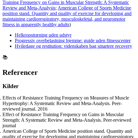
Training Frequency on Gains in Muscular Strength: A Systematic
Review and Meta-Analysis
;
American College of Sports Medicine
position stand. Quantity and quality of exercise for developing and
maintaining cardiorespiratory, musculoskeletal, and neuromotor
fitness in apparently healthy adults
)
Helkropstræning uden udstyr
Progressiv overbelastning hjemme: guide uden fitnesscenter
Hviledage og restitution: videnskaben bag smartere recovery
📚
Referencer
Kilder
Effects of Resistance Training Frequency on Measures of Muscle
Hypertrophy: A Systematic Review and Meta-Analysis. Peer-
reviewed journal. 2016
Effect of Resistance Training Frequency on Gains in Muscular
Strength: A Systematic Review and Meta-Analysis. Peer-reviewed
journal
American College of Sports Medicine position stand. Quantity and
quality of exercise for developing and maintaining cardiorespiratory,