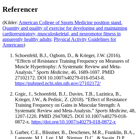
Referencer
(Kilder:
American College of Sports Medicine position stand.
Quantity and quality of exercise for developing and maintaining
cardiorespiratory, musculoskeletal, and neuromotor fitness in
apparently healthy adults
;
Physical Activity Guidelines for
Americans
)
Schoenfeld, B.J., Ogborn, D., & Krieger, J.W. (2016).
“Effects of Resistance Training Frequency on Measures of
Muscle Hypertrophy: A Systematic Review and Meta-
Analysis.”
Sports Medicine
, 46, 1689-1697. PMID
27102172. DOI 10.1007/s40279-016-0543-8.
https://pubmed.ncbi.nlm.nih.gov/27102172/
Grgic, J., Schoenfeld, B.J., Davies, T.B., Lazinica, B.,
Krieger, J.W., & Pedisic, Z. (2018). “Effect of Resistance
Training Frequency on Gains in Muscular Strength: A
Systematic Review and Meta-Analysis.”
Sports Medicine
, 48,
1207-1220. PMID 29470825. DOI 10.1007/s40279-018-
0872-x.
https://doi.org/10.1007/s40279-018-0872-x
Garber, C.E., Blissmer, B., Deschenes, M.R., Franklin, B.A.,
Lamonte, M.J., Lee, I.M., Nieman, D.C., & Swain, D.P.