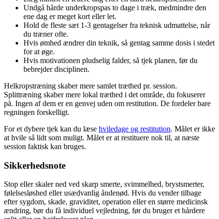
Undgå hårde underkropspas to dage i træk, medmindre den
ene dag er meget kort eller let.
Hold de fleste sæt 1-3 gentagelser fra teknisk udmattelse, når
du træner ofte.
Hvis ømhed ændrer din teknik, så gentag samme dosis i stedet
for at øge.
Hvis motivationen pludselig falder, så tjek planen, før du
bebrejder disciplinen.
Helkropstræning skaber mere samlet træthed pr. session.
Splittræning skaber mere lokal træthed i det område, du fokuserer
på. Ingen af dem er en genvej uden om restitution. De fordeler bare
regningen forskelligt.
For et dybere tjek kan du læse
hviledage og restitution
. Målet er ikke
at hvile så lidt som muligt. Målet er at restituere nok til, at næste
session faktisk kan bruges.
Sikkerhedsnote
Stop eller skaler ned ved skarp smerte, svimmelhed, brystsmerter,
følelsesløshed eller usædvanlig åndenød. Hvis du vender tilbage
efter sygdom, skade, graviditet, operation eller en større medicinsk
ændring, bør du få individuel vejledning, før du bruger et hårdere