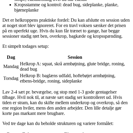
Kropsstamme og kontrol: dead bug, sideplanke, planke,
bjørneplanke
Det er helkroppens praktiske fordel: Du kan afslutte en session uden
at noget stort blev ignoreret. For en travl voksen sænker det prisen
på en uperfekt uge. Hvis du kun får trænet to gange, har begge
sessioner stadig rørt ben, overkrop, bagkæde og kropsspænding.
Et simpelt todages setup:
Dag
Session
Helkrop A: squat, skrå armbøjning, glute bridge, roning,
Mandag
dead bug
Helkrop B: baglæns udfald, hoftebøjet armbøjning,
Torsdag
etbens-bridge, roning, sideplanke
Lav 2-4 sæt pr. bevægelse, og stop med 1-3 gode gentagelser
tilbage. Hvil nok til, at næste sæt stadig ser kontrolleret ud. Hvis
tiden er stram, kan du skifte mellem underkrop og overkrop, så den
ene region hviler, mens den anden arbejder. Den lille detalje gør
korte pas markant mere brugbare.
Ved tre dage kan du beholde strukturen og variere formålet: