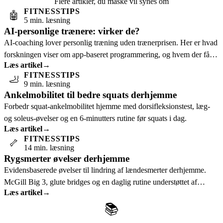
Flere artikler, du måske vil synes om
FITNESSTIPS
🤖
5 min. læsning
AI-personlige trænere: virker de?
AI-coaching lover personlig træning uden trænerprisen. Her er hvad
forskningen viser om app-baseret programmering, og hvem der får
Læs artikel
→
mest ud af det.
FITNESSTIPS
🦶
9 min. læsning
Ankelmobilitet til bedre squats derhjemme
Forbedr squat-ankelmobilitet hjemme med dorsifleksionstest, læg-
og soleus-øvelser og en 6-minutters rutine før squats i dag.
Læs artikel
→
FITNESSTIPS
🦴
14 min. læsning
Rygsmerter øvelser derhjemme
Evidensbaserede øvelser til lindring af lændesmerter derhjemme.
McGill Big 3, glute bridges og en daglig rutine understøttet af
Læs artikel
→
forskning.
📚