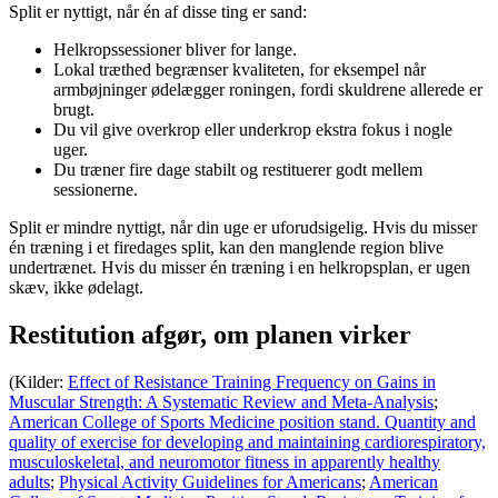
Split er nyttigt, når én af disse ting er sand:
Helkropssessioner bliver for lange.
Lokal træthed begrænser kvaliteten, for eksempel når
armbøjninger ødelægger roningen, fordi skuldrene allerede er
brugt.
Du vil give overkrop eller underkrop ekstra fokus i nogle
uger.
Du træner fire dage stabilt og restituerer godt mellem
sessionerne.
Split er mindre nyttigt, når din uge er uforudsigelig. Hvis du misser
én træning i et firedages split, kan den manglende region blive
undertrænet. Hvis du misser én træning i en helkropsplan, er ugen
skæv, ikke ødelagt.
Restitution afgør, om planen virker
(Kilder:
Effect of Resistance Training Frequency on Gains in
Muscular Strength: A Systematic Review and Meta-Analysis
;
American College of Sports Medicine position stand. Quantity and
quality of exercise for developing and maintaining cardiorespiratory,
musculoskeletal, and neuromotor fitness in apparently healthy
adults
;
Physical Activity Guidelines for Americans
;
American