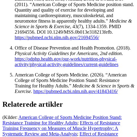
(2011). “American College of Sports Medicine position stand.
Quantity and quality of exercise for developing and
maintaining cardiorespiratory, musculoskeletal, and
neuromotor fitness in apparently healthy adults.”
Medicine &
Science in Sports & Exercise
, 43(7), 1334-1359. PMID
21694556. DOI 10.1249/MSS.0b013e318213fefb.
https://pubmed.ncbi.nlm.nih.gov/21694556/
Office of Disease Prevention and Health Promotion. (2018).
Physical Activity Guidelines for Americans, 2nd edition
.
https://odphp.health.gov/our-work/nutrition-physical-
activity/physical-activity-guidelines/current-guidelines
American College of Sports Medicine. (2026). “American
College of Sports Medicine Position Stand: Resistance
Training for Healthy Adults.”
Medicine & Science in Sports &
Exercise
.
https://pubmed.ncbi.nlm.nih.gov/41843416/
Relaterede artikler
(Kilder:
American College of Sports Medicine Position Stand:
Resistance Training for Healthy Adults
;
Effects of Resistance
Training Frequency on Measures of Muscle Hypertrophy: A
Systematic Review and Meta-Analysis
;
Effect of Resistance