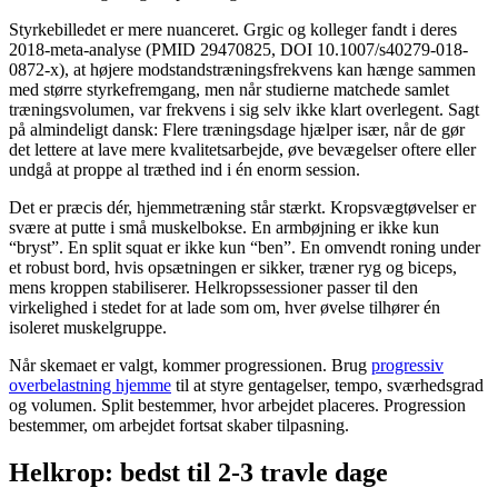
Styrkebilledet er mere nuanceret. Grgic og kolleger fandt i deres
2018-meta-analyse (PMID 29470825, DOI 10.1007/s40279-018-
0872-x), at højere modstandstræningsfrekvens kan hænge sammen
med større styrkefremgang, men når studierne matchede samlet
træningsvolumen, var frekvens i sig selv ikke klart overlegent. Sagt
på almindeligt dansk: Flere træningsdage hjælper især, når de gør
det lettere at lave mere kvalitetsarbejde, øve bevægelser oftere eller
undgå at proppe al træthed ind i én enorm session.
Det er præcis dér, hjemmetræning står stærkt. Kropsvægtøvelser er
svære at putte i små muskelbokse. En armbøjning er ikke kun
“bryst”. En split squat er ikke kun “ben”. En omvendt roning under
et robust bord, hvis opsætningen er sikker, træner ryg og biceps,
mens kroppen stabiliserer. Helkropssessioner passer til den
virkelighed i stedet for at lade som om, hver øvelse tilhører én
isoleret muskelgruppe.
Når skemaet er valgt, kommer progressionen. Brug
progressiv
overbelastning hjemme
til at styre gentagelser, tempo, sværhedsgrad
og volumen. Split bestemmer, hvor arbejdet placeres. Progression
bestemmer, om arbejdet fortsat skaber tilpasning.
Helkrop: bedst til 2-3 travle dage