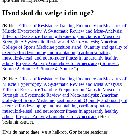
split eller en højfrekvent plan.
Hvad skal du vælge i din uge?
(Kilder:
Effects of Resistance Training Frequency on Measures of
Muscle Hypertrophy: A Systematic Review and Meta-Analysis
;
Effect of Resistance Training Frequency on Gains in Muscular
Strength: A Systematic Review and Meta-Analysis
;
American
College of Sports Medicine position stand. Quantity and quality of
exercise for developing and maintaining cardiorespiratory,
musculoskeletal, and neuromotor fitness in apparently healthy
adults
;
Physical Activity Guidelines for Americans
) (
Source 1
;
Source 2
;
Source 3
;
Source 4
;
Source 5
)
(Kilder:
Effects of Resistance Training Frequency on Measures of
Muscle Hypertrophy: A Systematic Review and Meta-Analysis
;
Effect of Resistance Training Frequency on Gains in Muscular
Strength: A Systematic Review and Meta-Analysis
;
American
College of Sports Medicine position stand. Quantity and quality of
exercise for developing and maintaining cardiorespiratory,
musculoskeletal, and neuromotor fitness in apparently healthy
adults
;
Physical Activity Guidelines for Americans
) Her er
beslutningstræet.
Hvis du har to dage, vælg helkrop. Gør begge sessioner