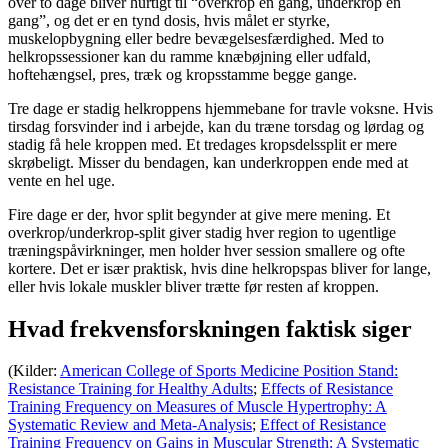
over to dage bliver hurtigt til “overkrop én gang, underkrop én
gang”, og det er en tynd dosis, hvis målet er styrke,
muskelopbygning eller bedre bevægelsesfærdighed. Med to
helkropssessioner kan du ramme knæbøjning eller udfald,
hoftehængsel, pres, træk og kropsstamme begge gange.
Tre dage er stadig helkroppens hjemmebane for travle voksne. Hvis
tirsdag forsvinder ind i arbejde, kan du træne torsdag og lørdag og
stadig få hele kroppen med. Et tredages kropsdelssplit er mere
skrøbeligt. Misser du bendagen, kan underkroppen ende med at
vente en hel uge.
Fire dage er der, hvor split begynder at give mere mening. Et
overkrop/underkrop-split giver stadig hver region to ugentlige
træningspåvirkninger, men holder hver session smallere og ofte
kortere. Det er især praktisk, hvis dine helkropspas bliver for lange,
eller hvis lokale muskler bliver trætte før resten af kroppen.
Hvad frekvensforskningen faktisk siger
(Kilder:
American College of Sports Medicine Position Stand:
Resistance Training for Healthy Adults
;
Effects of Resistance
Training Frequency on Measures of Muscle Hypertrophy: A
Systematic Review and Meta-Analysis
;
Effect of Resistance
Training Frequency on Gains in Muscular Strength: A Systematic