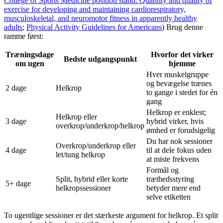
College of Sports Medicine position stand. Quantity and quality of
exercise for developing and maintaining cardiorespiratory,
musculoskeletal, and neuromotor fitness in apparently healthy
adults
;
Physical Activity Guidelines for Americans
) Brug denne
ramme først:
Træningsdage
Hvorfor det virker
Bedste udgangspunkt
om ugen
hjemme
Hver muskelgruppe
og bevægelse trænes
2 dage
Helkrop
to gange i stedet for én
gang
Helkrop er enklest;
Helkrop eller
3 dage
hybrid virker, hvis
overkrop/underkrop/helkrop
ømhed er forudsigelig
Du har nok sessioner
Overkrop/underkrop eller
4 dage
til at dele fokus uden
let/tung helkrop
at miste frekvens
Formål og
Split, hybrid eller korte
træthedsstyring
5+ dage
helkropssessioner
betyder mere end
selve etiketten
To ugentlige sessioner er det stærkeste argument for helkrop. Et split