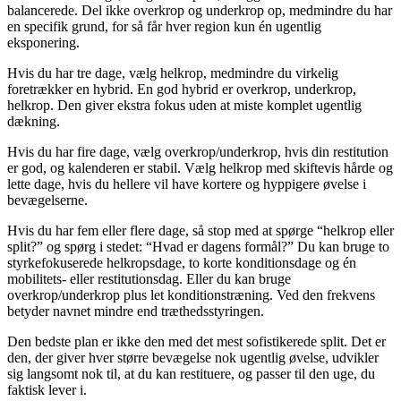
balancerede. Del ikke overkrop og underkrop op, medmindre du har
en specifik grund, for så får hver region kun én ugentlig
eksponering.
Hvis du har tre dage, vælg helkrop, medmindre du virkelig
foretrækker en hybrid. En god hybrid er overkrop, underkrop,
helkrop. Den giver ekstra fokus uden at miste komplet ugentlig
dækning.
Hvis du har fire dage, vælg overkrop/underkrop, hvis din restitution
er god, og kalenderen er stabil. Vælg helkrop med skiftevis hårde og
lette dage, hvis du hellere vil have kortere og hyppigere øvelse i
bevægelserne.
Hvis du har fem eller flere dage, så stop med at spørge “helkrop eller
split?” og spørg i stedet: “Hvad er dagens formål?” Du kan bruge to
styrkefokuserede helkropsdage, to korte konditionsdage og én
mobilitets- eller restitutionsdag. Eller du kan bruge
overkrop/underkrop plus let konditionstræning. Ved den frekvens
betyder navnet mindre end træthedsstyringen.
Den bedste plan er ikke den med det mest sofistikerede split. Det er
den, der giver hver større bevægelse nok ugentlig øvelse, udvikler
sig langsomt nok til, at du kan restituere, og passer til den uge, du
faktisk lever i.