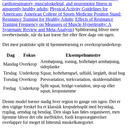
cardiorespiratory, musculoskeletal, and neuromotor fitness in
apparently healthy adults
;
Physical Activity Guidelines for
Americans
;
American College of Sports Medicine Position Stand:
Resistance Training for Healthy Adults
;
Effects of Resistance
Training Frequency on Measures of Muscle Hypertrophy: A
Systematic Review and Meta-Analysis
) Splittræning bliver mere
overbevisende, når du kan træne fire eller flere dage om ugen.
Det mest praktiske split til hjemmetræning er overkrop/underkrop:
Dag
Fokus
Eksempelmønstre
Armbøjning, roning, hoftebøjet armbøjning,
Mandag
Overkrop
sideplanke
Tirsdag
Underkrop
Squat, hoftehængsel, udfald, lægløft, dead bug
Torsdag
Overkrop
Presvariation, trækvariation, skulderstabilitet
Split squat, bridge-variation, step-up eller
Fredag
Underkrop
squat, kropsstamme
Denne model træner stadig hver region to gange om ugen. Det er
den vigtige forskel fra et klassisk kropsdelssplit med brystdag,
rygdag, armdag og bendag. Den slags kan føles organiseret, men
hjemme bliver det ofte ineffektivt, fordi kropsvægtøvelser
overlapper for meget til bittesmå muskelkategorier.